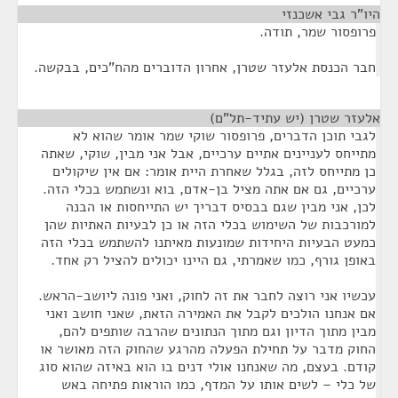
היו"ר גבי אשכנזי
¶
פרופסור שמר, תודה.
חבר הכנסת אלעזר שטרן, אחרון הדוברים מהח"כים, בבקשה.
אלעזר שטרן (יש עתיד-תל"ם)
¶
לגבי תוכן הדברים, פרופסור שוקי שמר אומר שהוא לא
מתייחס לעניינים אתיים ערכיים, אבל אני מבין, שוקי, שאתה
כן מתייחס לזה, בגלל שאחרת היית אומר: אם אין שיקולים
ערכיים, גם אם אתה מציל בן-אדם, בוא ונשתמש בכלי הזה.
לכן, אני מבין שגם בבסיס דבריך יש התייחסות או הבנה
למורכבות של השימוש בכלי הזה או כן לבעיות האתיות שהן
כמעט הבעיות היחידות שמונעות מאיתנו להשתמש בכלי הזה
באופן גורף, כמו שאמרתי, גם היינו יכולים להציל רק אחד.
עכשיו אני רוצה לחבר את זה לחוק, ואני פונה ליושב-הראש.
אם אנחנו הולכים לקבל את האמירה הזאת, שאני חושב ואני
מבין מתוך הדיון וגם מתוך הנתונים שהרבה שותפים להם,
החוק מדבר על תחילת הפעלה מהרגע שהחוק הזה מאושר או
קודם. בעצם, מה שאנחנו אולי דנים בו הוא באיזה שהוא סוג
של כלי – לשים אותו על המדף, כמו הוראות פתיחה באש