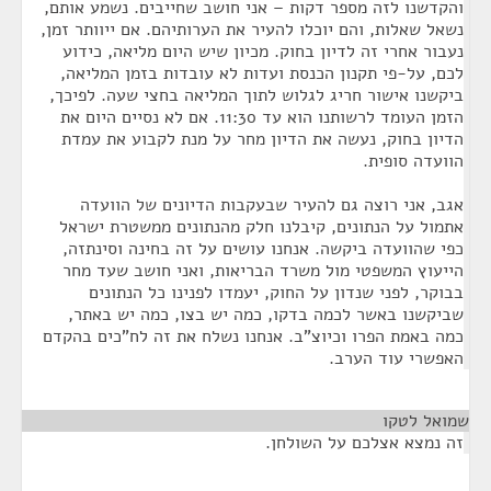
והקדשנו לזה מספר דקות – אני חושב שחייבים. נשמע אותם,
נשאל שאלות, והם יוכלו להעיר את הערותיהם. אם ייוותר זמן,
נעבור אחרי זה לדיון בחוק. מכיון שיש היום מליאה, כידוע
לכם, על-פי תקנון הכנסת ועדות לא עובדות בזמן המליאה,
ביקשנו אישור חריג לגלוש לתוך המליאה בחצי שעה. לפיכך,
הזמן העומד לרשותנו הוא עד 11:30. אם לא נסיים היום את
הדיון בחוק, נעשה את הדיון מחר על מנת לקבוע את עמדת
הוועדה סופית.
אגב, אני רוצה גם להעיר שבעקבות הדיונים של הוועדה
אתמול על הנתונים, קיבלנו חלק מהנתונים ממשטרת ישראל
כפי שהוועדה ביקשה. אנחנו עושים על זה בחינה וסינתזה,
הייעוץ המשפטי מול משרד הבריאות, ואני חושב שעד מחר
בבוקר, לפני שנדון על החוק, יעמדו לפנינו כל הנתונים
שביקשנו באשר לכמה בדקו, כמה יש בצו, כמה יש באתר,
כמה באמת הפרו וכיוצ"ב. אנחנו נשלח את זה לח"כים בהקדם
האפשרי עוד הערב.
שמואל לטקו
¶
זה נמצא אצלכם על השולחן.