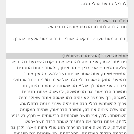
להכיל גם את הכלי הזה.
היו"ר גבי אשכנזי
¶
תודה רבה לחברת הכנסת אורנה ברביבאי.
חבר הכנסת סעדי, בבקשה. אחריו חבר הכנסת אלעזר שטרן.
אוסאמה סעדי (הרשימה המשותפת)
¶
פרופסור שמר, אני רוצה להדגיש את הנקודה שנגעת בה והיא
שלעת הזאת – אני מבין – מבחינתך, ולאחר ניתוח הנתונים
הסטטיסטיים, אתה אומר שכיום ועד לרגע זה אין צורך
בהצעת החוק הזאת ובכלי הזה של איכון מפרי בידוד או חולי
בידוד. אני אומר לך שלפי מה שאנחנו שומעים היום, גם
ממשרד הבריאות וגם מהממשלה, למעשה, אנחנו חוזרים
לשגרה, כך שהמצב לא נהיה כמו שאתה אומר שאולי יהיה
צריך להשתמש בכלי הזה אם יהיה שינוי מגמה בתחלואה.
הממשלה עצמה אומרת, ומשרד הבריאות, שהיום העקומה
השתטחה. לכן, אני חושב שמבחינה בריאותית – תכף, כשנגיע
לדיון, אנחנו נראה את הנתונים שאמר כבוד יושב-ראש
הוועדה, שלמעשה אחוז המפרים הוא אולי פחות מ-1% ולכן גם
מבחינת מכלול האיזונים, החברתיים, המשפטיים וגם הפגיעה