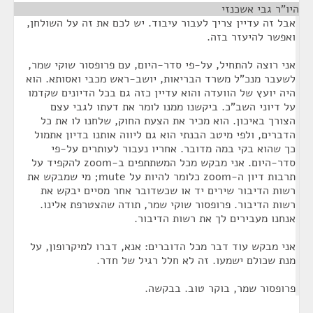
היו"ר גבי אשכנזי
¶
אבל זה עדיין צריך לעבור עיבוד. יש לכם את זה על השולחן,
ואפשר להיעזר בזה.
אני רוצה להתחיל, על-פי סדר-היום, עם פרופסור שוקי שמר,
לשעבר מנכ"ל משרד הבריאות, יושב-ראש מכבי ואסותא. הוא
היה יועץ של הוועדה והוא עדיין כזה גם בכל הדיונים שקדמו
על דיוני השב"כ. ביקשנו ממנו לומר את דעתו לגבי עצם
הצורך באיכון. הוא מכיר את הצעת החוק, שלחנו לו את כל
הדברים, ולפי מיטב הבנתי הוא גם ליווה אותנו בדיון אתמול
כך שהוא בקי במה מדובר. אחריו נעבור לעותרים על-פי
סדר-היום. אני מבקש מכל המשתתפים ב-zoom להקפיד על
תרבות דיון ה-zoom כלומר להיות על mute; מי שמבקש את
רשות הדיבור שירים יד או שכשדובר אחר מסיים יבקש את
רשות הדיבור. פרופסור שוקי שמר, תודה שהצטרפת אלינו.
אנחנו מעבירים לך את רשות הדיבור.
אני מבקש עוד דבר מכל הדוברים: אנא, דברו למיקרופון, על
מנת שכולם ישמעו. זה לא חלל רגיל של חדר.
פרופסור שמר, בוקר טוב. בבקשה.