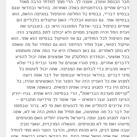
חבר הכנסת שטרן, אענה לך. הרי ממך למדתי הרבה מאוד
דברים אתיים בהזדמנויות כאלה ואחרות. בוודאי ובוודאי שגם
בבסיס דבריי, בבסיס כל החלטה והטיפול במגיפה הזאת, הוא
בבסיסו אתי. גם הנושא הכלכלי: האם שיקולים כלכליים הם
אתיים בטיפול בבני-אדם? התשובה היא: כן. כשבנינו את
ועדת הסל והיה תקציב מסוים ולא יכולנו לתת בתקציב הזה
את הטיפול לכל החולים, גם אז השיקול בבסיסו הוא אתי. הוא
שיקול רפואי, אבל מחיר הוויתור הוא גם המחיר של מה שאתה
לא נותן לאחרים. גם כאן השאלה היא עד כמה אתה משתמש
בכל אמצעי, ובמדרון החלקלק של אמצעים אתה יכול להגיע
לדברים אחרים. בסין סגרו אנשים על סוגר ובריח כדי שלא
ייצאו מהבית כדי לבלום את המגיפה. אתה יכול לעשות כל
מיני דברים. בוודאי ובוודאי שבסופו של דבר אתה רוצה
למנוע את כל העניין הזה של הסגר וכל האמצעים שהיו; כל
כולם היו כדי למנוע בעיה אתית רפואית. כשאתה אומר
"קריסת מערכת הבריאות", הרי בבסיסה היא אתית. בניו-יורק
הגיעו למצב שבו רופאים – אני אומר לך מידיעה מחברים –
היו צריכים להחליט את מי להנשים ואת מי לא. ברור שבסופו
של דבר כל מה שתעשה, אם תחיל את החוק הזה או לא, אתה
רוצה למנוע מצב שפה בישראל מישהו יחליט האם מנשימים
מישהו ואת מי לא מנשימים. השאלה המרכזית, שאני מבין
שבה אתם דנים, היא מהות החוק, והדבר השני הוא מתי להחיל
אותו. אם אתה שואל אותי היום, גם בוודאי כאיש בריאות, איש