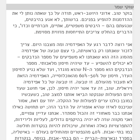
שוקי שמר
¶
בוקר טוב. אדוני היושב-ראש, תודה על כך שאתה נותן לי את
ההזדמנות להופיע בפניכם. ברשותך, לא אגע בהיבטים,
שנגעתם בהם – היבטים משפטיים, אתיים, חברתיים וכדו', כי
הדברים בהחלט צריכים התייחסות מזווית מסוימת.
אני רוצה לדבר רגע על האפידמיה ומה מצבנו היום. צריך
לזכור שאנחנו רק בראשיתה, כי עצם טבעה של אפידמיה
מהסוג הזה הוא שאנחנו לא משפיעים על מספר הנדבקים –
לא יכולים להשפיע – עד שיהיה חיסון מלאכותי. מספר
הנדבקים הוא מספר ה-N שהוא מוגדר, ועד שלא נגיע לחיסון
העדר, חיסון של 50%-60% מהאוכלוסייה, האפידמיה הזאת
לא תעבור מהעולם. זו טבעה. זו טבעה של כל אפידמיה
ויראלית. שוב, זה עד אשר יהיה חיסון. לכן, אני חושב שעד
היום הפעולות שננקטו הביאו אותנו למצב טוב, כשעכשיו
כמובן כולנו ערים לפעולות של ההקלה. יחד עם זאת, אסור
שניכנס לאיזו שהיא אופוריה על הדבר הזה; יש תחושה כאילו
אנחנו כבר מאחורי זה והכול מסתדר. אנחנו עדיין צפויים,
ואני מקווה שזה לא יהיה בהיקפים גדולים, לעליות ולירידות,
להתפרצויות כאלה ואחרות, שיכולות להיות בנקודות חולשה
כמו בתי-אבות. 40% מהנפטרים ומהחולים בעולם – באיטליה,
בספרד ובארצות-הברית – הם בבתי-אבות. בנוסף, בנקודות