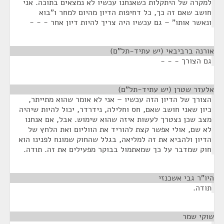
למקרה של היתקלות כשאנחנו עכשיו לא נמצאים בתוכה. אני
חושב שאם זה כך, כל דחיפות הדיון מהיום למחר ו"בוא
ונאשר אותו" – גם עכשיו היה צריך להיות דיון אחר - - -
אורנה ברביבאי (יש עתיד-תל"ם)
¶
גם הצורך - - -
אלעזר שטרן (יש עתיד-תל"ם)
¶
הצורך של הדיון הזה עכשיו – אני לא אומר שהוא מתייתר,
כיון שאני חושב שאם, חס וחלילה, נידרדר, יכול להיות שיהיה
מצב שכן נצטרך לעשות איזה שהוא שימוש. אבל, אם אנחנו
לא שם, אולי אפשר קצת להוריד את הווליום ואת הלחץ של
הדיון ולהביא את זה למליאה, בגלל שהחוק שמונח לפנינו הוא
חוק שמדבר על כך שמאתמול בבוקר מפעילים את זה. תודה.
היו"ר גבי אשכנזי
¶
תודה.
שוקי שמר
¶