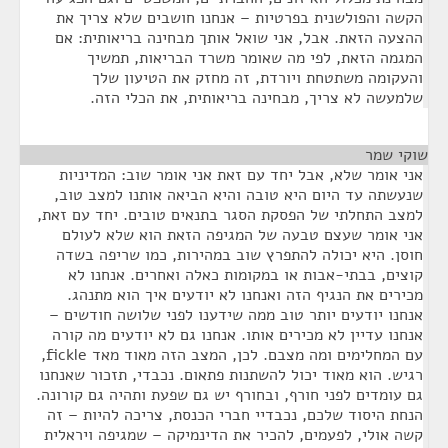
הקשה והפולשנית בפרטיות – אנחנו חושבים שלא צריך את
ההצעה הזאת. אבל, אני שואל אותך מבחינה בריאותית: אם
המגמה הזאת, לפי מה שאומר משרד הבריאות, תמשיך
והעקומה משתטחת ויורדת, זה מחזק את הטיעון שלך
שלמעשה לא צריך, מבחינה בריאותית, את הכלי הזה.
שוקי שמר
¶
אני אומר שלא, אבל יחד עם זאת אני אומר שוב: המדיניות
שנעשתה עד היום היא טובה והיא הביאה אותנו למצב טוב,
למצב התחלתי של הפסקת הסגר בתנאים טובים. יחד עם זאת,
אני אומר שעצם טבעה של המגיפה הזאת הוא שלא לעולם
חוסן. היא יכולה להתפרץ שוב במהירות, כמו שריפה בשדה
קוצים, בבתי-אבות או במקומות כאלה ואחרים. אנחנו לא
מכירים את הנגיף הזה ואנחנו לא יודעים איך הוא מתנהג.
אנחנו יודעים יותר טוב ממה שידענו לפני שלושה חודשים –
אנחנו עדיין לא מכירים אותו. אנחנו גם לא יודעים מה קורה
עם המחלימים ומה מצבם. לכן, המצב הזה מאוד מאד fickle,
רגיש. הוא מאוד יכול להשתנות פתאום. נכבדי, תזכור שאנחנו
גם עומדים לפני חורף, ובחורף יש גם שפעת ותהיה גם קורונה.
הנחת היסוד שלכם, נכבדיי חברי הכנסת, צריכה להיות – זה
קשה אולי, לפעמים, להכיר את הדינמיקה – שמגיפה ויראלית