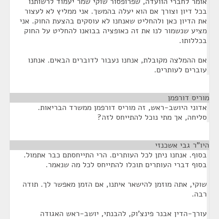
אומר לחברי הוועדה, שפרופסור שוקי שמר יעמוד לרשותנו
בכל דיון וצורך אם הוא יעלה בהמשך. אני ממליץ לא לעצור
את הדיון כאן ולהחליט שאנחנו לא עוסקים בהצעת החוק. אני
מציע שנשמור לנו את זה כאופציה בבואנו להחליט על החוק
בכללותו.
אם ההמלצה מקובלת, אנחנו נעבור לדוברים הבאים. אנחנו
עוברים לעותרים.
מוריס דורפמן
¶
אדוני היושב-ראש, זה מוריס דורפמן ממשרד הבריאות.
סליחה, אך מתי נוכל להתייחס לזה?
היו"ר גבי אשכנזי
¶
בסוף. אנחנו ניתן לכל העותרים. הרי התייחסתם כבר אתמול.
בסוף דברי העותרים תוכלו להתייחס לכל מה שנאמר.
שוקי, אתה מוזמן להישאר איתנו, אם הזמן מאפשר לך. תודה
רבה.
עורך-הדין אבנר פינצ'וק, להבנתי, יושב-ראש האגודה