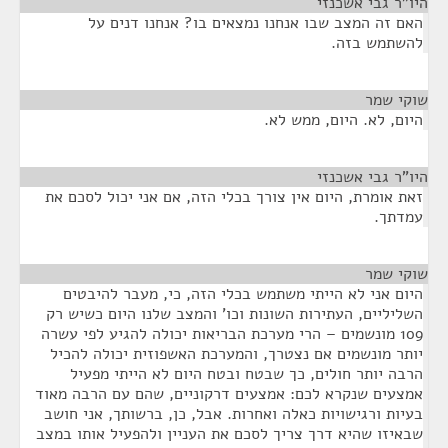
היו"ר גבי אשכנזי
¶
האם זה המצב שבו אנחנו נמצאים בו? אנחנו דנים על
להשתמש בזה.
שוקי שמר
¶
היום, לא. היום, ממש לא.
היו"ר גבי אשכנזי
¶
זאת אומרת, היום אין צורך בכלי הזה, אם אני יכול לסכם את
עמדתך.
שוקי שמר
¶
היום אני לא הייתי משתמש בכלי הזה, כי, מעבר להיבטים
השליליים, העתירות השונות וכו' והמצב שלנו היום כשיש רק
109 מונשמים – הרי מערכת הבריאות יכולה להגיע לפי עשרה
יותר מונשמים אם נצטרך, והמערכת האשפוזית יכולה להכיל
הרבה יותר חולים, כך שבטח ובטח היום לא הייתי מפעיל
אמצעים שנקרא לכם: אמצעים דרקוניים, שהם עם הרבה מאוד
בעיות ורגישויות כאלה ואחרות. אבל, כן, ברשותך, אני חושב
שבאיזו שהיא דרך צריך לסכם את העניין ולהפעיל אותו במצב