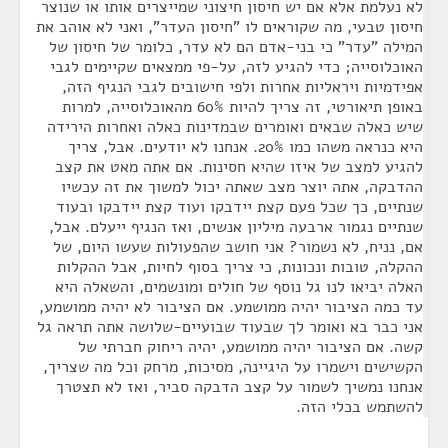
לא נעלמת אלא אם יש חיסון חיצוני שמייצרים אותו או שנוצר
חיסון טבעי, מה שקוראים לו "חיסון העדר", ואני לא אוהב את
המילה "עדר" כי בני-אדם הם לא עדר, כלומר של חיסון של
האוכלוסייה; כדי להגיע לזה, על-פי ממצאים שקיימים לגבי
אפידמיות ויראליות אחרות ולפי חישובים לגבי הנגיף הזה,
באופן תיאורטי, זה צריך להיות 60% מהאוכלוסייה, למרות
שיש כאלה שבאים ואומרים שבמדינות כאלה ואחרות הירידה
היא כנראה משהו כמו 20%. אנחנו לא יודעים. אבל, צריך
להגיע למצב של איזו שהיא חסינות. אם אתה מאט את קצב
ההדבקה, אתה יוצר מצב שאתה יכול למשוך את זה עכשיו
שנתיים, כך שכל פעם קצת יידבקו ועוד קצת יידבקו ובעוד
שנתיים נגמור ארבעה מיליון אנשים, ואז הנגיף ייעלם. אבל,
אם, נניח, לא נשמור? אני חושב שהפעולות שעשו היום, של
ההקלה, טובות ונכונות, כי צריך בסוף לחיות, אבל ההקלות
האלה יביאו לנו גל נוסף של חולים ומונשמים, והשאלה היא
עד כמה הציבור יהיה ממושמע. אם הציבור לא יהיה ממושמע,
אני כבר בא ואומר לך שבעוד שבועיים-שלושה אתה תראה גל
קשה. אם הציבור יהיה ממושמע, יהיה ריחוק חברתי של
הקשישים וישמרו על היגיינה, מסיכות, מרחק וכל מה שצריך,
אנחנו נמשיך לשמור על קצב הדבקה סביר, ואז לא תצטרך
להשתמש בכלי הזה.