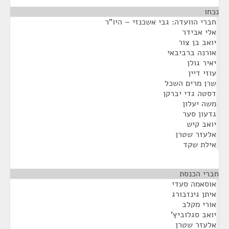
נכחו
¶
חברי הוועדה: גבי אשכנזי – היו"ר
אלי אבידר
יואב בן צור
אורנה ברביבאי
יאיר גולן
עוזי דיין
שרן מרים השכל
דסטה גדי יברקן
משה יעלון
גדעון סער
יואב קיש
אלעזר שטרן
אילת שקד
חברי הכנסת
¶
אוסאמה סעדי
איתן גינזבורג
אורי מקלב
יואב סגלוביץ'
אלעזר שטרן