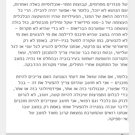
של מגזרים מסוימים, קבוצות ותתי-אוכלוסיות כאלה ואחרות,
שם הנושא לא יוכל, כלומר אי-אפשר יהיה להכילו. הרי כל
הדרמה הזאת של הסגר, הפעילויות שהיו וההשקעה הכלכלית
העצומה של כ-100 מיליארד שקל ומיליון מובטלים, כול כולה
נעשתה כדי שמערכת הבריאות – לא כדי שהיא לא תקרוס –
לא תהיה במצב שהיא תיכנס לדילמה את מי להנשים ואת מי
לא להנשים, כמו שקורה למשל בניו-יורק. באופן לא רק
תיאורטי אלא גם פרקטי, אנחנו עלולים להגיע לגל שני או לגל
שלישי, ובטח ובטח כבר עכשיו צריך להתכונן לחורף, שאז
הקורונה והשפעת ישמשו בעירבוביה ובהחלט אז נהיה במצב
אחר של התחקות אחרי החולים, אחרי מקורות ההדבקה.
כלומר, אם אתה שואל את דעתי הצנועה האם צריכים להיות
מוכנים – אני לא חושב שהיום צריך להפעיל את זה – בכל
כלי אפשרי, טכנולוגי כזה או אחר, אפידמיולוגי כזה או אחר,
כדי לבלום התפרצות שיכולה להיות קשה, ושוב, לא לגרום
לנזק גם כלכלי וגם רפואי, אני חושב שצריכים להיות מוכנים
לדבר שכזה במגירה ולהפעיל אותו באמת רק במצב שבו
אנחנו רואים שהמערכת נמצאת קרוב מאוד למצב של
אי-ספיקה.