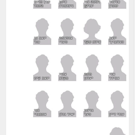
שרן מרים
אלעזר
דסטה גדי
איתן
השכל
שטרן
יברקן
גינזבורג
יואב
אוסאמה
יואב בן
אילת שקד
סגלוביץ'
סעדי
צור
אלי
משה
אורי
אבידר
יעלון
מקלב
יואב קיש
גדעון
גבי
עוזי דיין
סער
יאיר גולן
אשכנזי