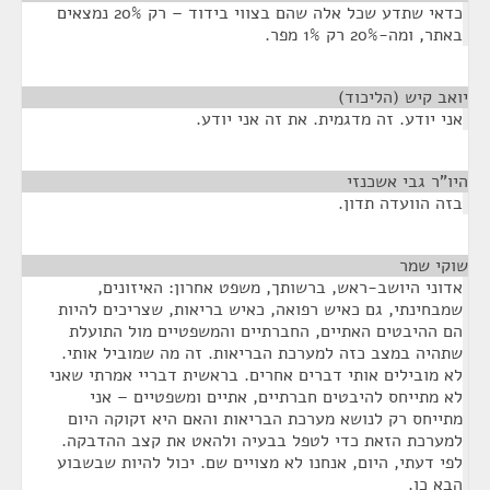
כדאי שתדע שכל אלה שהם בצווי בידוד – רק 20% נמצאים
באתר, ומה-20% רק 1% מפר.
יואב קיש (הליכוד)
¶
אני יודע. זה מדגמית. את זה אני יודע.
היו"ר גבי אשכנזי
¶
בזה הוועדה תדון.
שוקי שמר
¶
אדוני היושב-ראש, ברשותך, משפט אחרון: האיזונים,
שמבחינתי, גם כאיש רפואה, כאיש בריאות, שצריכים להיות
הם ההיבטים האתיים, החברתיים והמשפטיים מול התועלת
שתהיה במצב כזה למערכת הבריאות. זה מה שמוביל אותי.
לא מובילים אותי דברים אחרים. בראשית דבריי אמרתי שאני
לא מתייחס להיבטים חברתיים, אתיים ומשפטיים – אני
מתייחס רק לנושא מערכת הבריאות והאם היא זקוקה היום
למערכת הזאת כדי לטפל בבעיה ולהאט את קצב ההדבקה.
לפי דעתי, היום, אנחנו לא מצויים שם. יכול להיות שבשבוע
הבא כן.