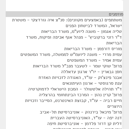
מוזמנים
¶
משתתפים (באמצעים מקוונים): סנ"צ איה גורדצקי - משטרת
ישראל, המשרד לביטחון הפנים
טליה אגמון - משנה ליוע"מ, משרד הבריאות
ד"ר רוני ברקוביץ' - מנהל אגף אכיפה ופיקוח, משרד
הבריאות
מוריס דורפמן - משרד הבריאות
עמית מררי - משנה ליועמ"ש לממשלה, משרד המשפטים
עמית אמיר - משרד המשפטים
פרופ' שוקי שמר - לשעבר מנכ"ל משרד הבריאות
חסן גבארין - יו"ר ארגון עדאללה
אבנר פינצ'וק - עו"ד, האגודה לזכויות האזרח
ענת סרגוסטי - ארגון העיתונאים
ד"ר תהילה אלטשולר - המכון הישראלי לדמוקרטיה
פרופ' קרין נהון - המרכז הבינתחומי בהרצליה
חיים רביה - עו"ד, קבוצת האינטרנט, הסייבר וזכויות
היוצרים
פרופ' מיכאל בירנהק - אוניברסיטת תל-אביב
דנה יפה - עו"ד, האוניברסיטה העברית
דלית קן דרור פלדמן - אוניברסיטת חיפה