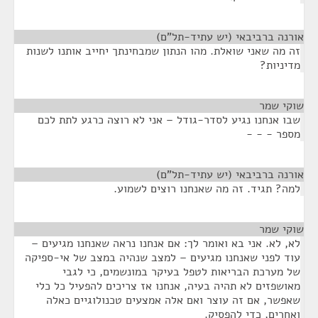
אורנה ברביבאי (יש עתיד-תל"ם)
¶
זה מה שאני שואלת. מהו הנתון שמבחינתך יחייב אותנו לשנות
מדיניות?
שוקי שמר
¶
שבו אנחנו נגיע לסדר-גודל – אני לא רוצה כרגע לתת לכם
מספר - - -
אורנה ברביבאי (יש עתיד-תל"ם)
¶
למה? תגיד. זה מה שאנחנו רוצים לשמוע.
שוקי שמר
¶
לא, לא. אני בא ואומר לך: אם אנחנו נראה שאנחנו מגיעים –
עוד לפני שאנחנו מגיעים – למצב שנהיה במצב של אי-ספיקה
של מערכת הבריאות לטפל בעיקר במונשמים, כי לגבי
מאושפזים לא תהיה בעיה, אנחנו אז צריכים להפעיל כל כלי
שאפשר, אם זה עוצר ואם אלה אמצעים טכנולוגיים כאלה
ואחרים, כדי להפסיק.