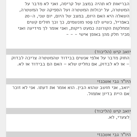
הבריאות לא תהיה במצב של קריסה, ואני לא מדבר על
המשטרה, על יכולות המשטרה ועל הספיקה של המשטרה,
השאלה היא האם היום, במצב של היום, יום שני, ה-20
באפריל, כשיש לנו 109 מונשמים, כך וכך חולים קשים
ומחלקות הקורונה כמעט ריקות, ואני אומר לך מידיעה ואני
מכיר חלק מהן באופן אישי - - -
יואב קיש (הליכוד)
¶
החוק מדבר על אלפי אנשים בבידוד שהמשטרה צריכה לבדוק
– או לא לבדוק, אם נחליט שלא – האם הם בבידוד או לא.
היו"ר גבי אשכנזי
¶
יואב, אני חושב שהוא הבין. הוא אומר את דעתו. אני לא זוכר
אם היית בדיון אתמול.
יואב קיש (הליכוד)
¶
לצערי, לא.
היו"ר גבי אשכנזי
¶