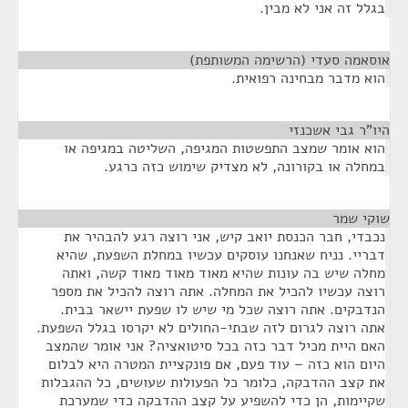
בגלל זה אני לא מבין.
אוסאמה סעדי (הרשימה המשותפת)
¶
הוא מדבר מבחינה רפואית.
היו"ר גבי אשכנזי
¶
הוא אומר שמצב התפשטות המגיפה, השליטה במגיפה או
במחלה או בקורונה, לא מצדיק שימוש כזה כרגע.
שוקי שמר
¶
נכבדי, חבר הכנסת יואב קיש, אני רוצה רגע להבהיר את
דבריי. נניח שאנחנו עוסקים עכשיו במחלת השפעת, שהיא
מחלה שיש בה עונות שהיא מאוד מאוד מאוד קשה, ואתה
רוצה עכשיו להכיל את המחלה. אתה רוצה להכיל את מספר
הנדבקים. אתה רוצה שכל מי שיש לו שפעת יישאר בבית.
אתה רוצה לגרום לזה שבתי-החולים לא יקרסו בגלל השפעת.
האם היית מכיל דבר כזה בכל סיטואציה? אני אומר שהמצב
היום הוא כזה – עוד פעם, אם פונקציית המטרה היא לבלום
את קצב ההדבקה, כלומר כל הפעולות שעושים, כל ההגבלות
שקיימות, הן כדי להשפיע על קצב ההדבקה כדי שמערכת