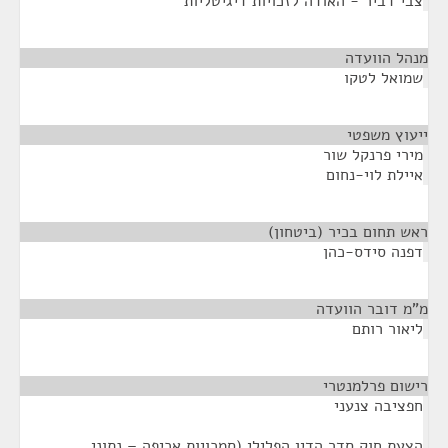
צבי דביר - האודה לזכויות דיגיטליות
מנהל הוועדה
¶
שמואל לטקו
ייעוץ משפטי
¶
מירי פרנקל שור
איילת לוי-נחום
ראש תחום בכיר (ביטחון)
¶
דפנה סידס-כהן
מ"מ דובר הוועדה
¶
ליאור רותם
רישום פרלמנטרי
¶
חפציבה צנעני
הצעת חוק סדר הדין הפלילי (סמכויות אכיפה – נתוני