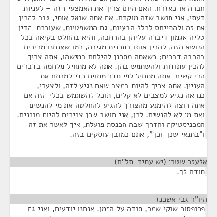
חברה או כאזרח, האם היום צריך את האמצעי הזה – לעניות
דעתי, אני חושב שזה מוקדם. אם אתה שואל אותי, טוב להכין
את זה ולהתייחס לכלל הבעיות, גם המשפטיות, שעורכת-הדין
טליה אגמון דיברה עליהן בהרחבה, והיא בהחלט בקיאה בכל
הנושא הזה, להכין אותו בתכנית מגירה, כמו שאנחנו מכירים
בהרבה דברים; כשאתה מתכנן להילחם במישהו, אתה צריך
להכין עתודות ולהשתמש בהן. אתה לא מתחיל מלחמה בדברים
הכי קשים. אתה מתחיל לפי סדר מסוים כדי למכסם את
העניין. אתה צריך להיות במצב שאם נגיע לזה, ולצערי,
כנראה נגיע למצבים לא קלים, תוכל להשתמש בכלי הזה אם
אתה רוצה להימנע מהצורך להגיע להחלטה את מי להנשים
ואת מי לא להנשים. לכן, אני חושב שכן צריכים להיות מוכנים.
המכניסטיקה והדרך שבה הכנסת פועלת, איך לאשר את זה
ו"בתנאי שכך וכך", אתם כמובן עוסקים בזה.
אלעזר שטרן (יש עתיד-תל"ם)
¶
תודה לך.
היו"ר גבי אשכנזי
¶
פרופסור שוקי שמר, תודה על הזמן. אנחנו יודעים, ואני גם