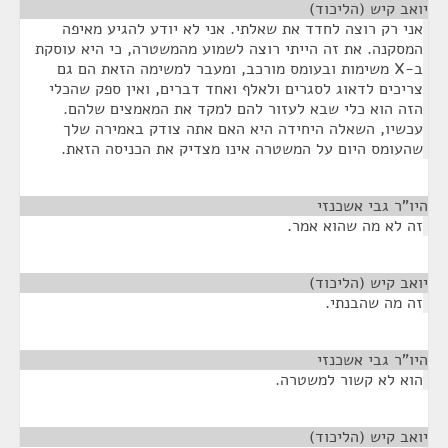
יואב קיש (הליכוד)
¶
אני רק רוצה לחדד את שאלתי. אני לא יודע להגיע מאיפה
המסקנה. את זה הייתי רוצה לשמוע מהמשטרה, כי היא עוסקת
ב-X משימות ובעומס מורכב, ומעבר למשימה הזאת הם גם
צריכים לדאוג לסגרים ולאלף ואחד דברים, ואין ספק שהכלי
הזה הוא כלי שבא לעזור להם למקד את המאמצים שלהם.
עכשיו, השאלה היחידה היא האם אתה צודק באמירה שלך
שהעומס היום על המשטרה אינו מצדיק את הכניסה הזאת.
היו"ר גבי אשכנזי
¶
זה לא מה שהוא אמר.
יואב קיש (הליכוד)
¶
זה מה שהבנתי.
היו"ר גבי אשכנזי
¶
הוא לא קשור למשטרה.
יואב קיש (הליכוד)
¶