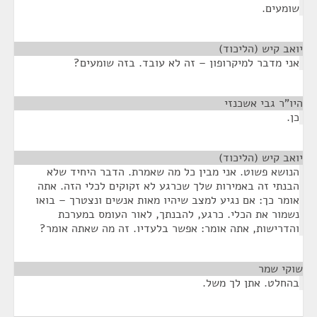
שומעים.
יואב קיש (הליכוד)
¶
אני מדבר למיקרופון – זה לא עובד. בזה שומעים?
היו"ר גבי אשכנזי
¶
כן.
יואב קיש (הליכוד)
¶
הנושא פשוט. אני מבין כל מה שאמרת. הדבר היחיד שלא
הבנתי זה באמירות שלך שכרגע לא זקוקים לכלי הזה. אתה
אומר כך: אם נגיע למצב שיהיו מאות אנשים ונצטרך – בואו
נשמור את הכלי. כרגע, להבנתך, לאור העומס במערכת
והדרישות, אתה אומר: אפשר בלעדיו. זה מה שאתה אומר?
שוקי שמר
¶
בהחלט. אתן לך משל.