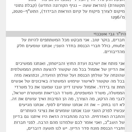
תקשורת) (הוראת שעה – נגיף הקורונה החדש) (קבלת נתוני
מיקום לצורך פיקוח על קיום הוראות הבידוד), התש"ף-2020,
מ/1296
היו"ר גבי אשכנזי
¶
חברים, בוקר טוב. אני מבקש מכל המשתתפים להיות על
mute, כולל חברי הכנסת בחדר השני; אנחנו שומעים חלק
מהדיבורים.
אני פותח את ישיבת ועדת החוץ והביטחון, ואנחנו ממשיכים
את הדיון של אתמול בכל מה שקשור להצעת החוק הממשלתית
שהונחה על שולחן הכנסת ועל שולחן הוועדה, וכתוצאה מזה
בכל מה שקשור לאישור שימוש המשטרה באיכונים של אנשים
תחת צו בידוד. אתמול עשינו דיון שבו שמענו את כל משרדי
הממשלה, משרד המשפטים, משרד הבריאות ומשטרת ישראל,
לגבי מה הרקע, מה הצורך, מה הן הסיבות ואיך עושים את זה.
לא דנו בחוק – את זה אנחנו שומרים לסוף. אנחנו מגיעים
עכשיו לפרק השני שבו אנחנו שומעים את נציגי העותרים
והחברה האזרחית. הרבה מהחבורה הזאת היו איתנו גם בדיון
של השב"כ, ואני אומר לכם שלמדנו מהם הרבה. לפני חברות
וחברי הכנסת מונח סדר הדיון. יש לנו תשעה דוברים,