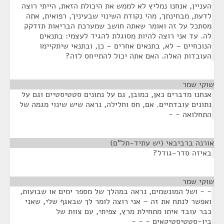
העניין, אנחנו נמליץ לא לממש את היכולת הזאת, הייתי רוצה
לדעת, מבחינתך, מהי נקודת השינוי שבעיניך, רפואית, אתה
מסתכל על זה ואומר שאתה חושב שמערכת הבריאות תזדקק
לה. עד אני רוצה להיות מסוגלת להגיד לעצמי: בתנאים
הנוכחיים – לא, בתנאים אחרים – כן, ובתנאי שיתקיימו
העובדות האלה. האם אתה יכול להתייחס לזה?
שוקי שמר
¶
אנחנו מדברים כאן, כמובן, גם על נתונים סטטיסטיים וגם על
נתונים עובדתיים. אם, חס וחלילה, נראה שיש שינוי מגמה של
התחלואה - -
אורנה ברביבאי (יש עתיד-תל"ם)
¶
באיזה סדר-גודל?
שוקי שמר
¶
- - ושל המונשמים, נראה במהלך של מספר ימים או שבועות,
ואפשר לנתח את זה – אני רוצה לומר לך שבאגף שלי, שאני
כבר עובד איתו מתחילת מרץ, צפיתי, עם צוות של
ביו-סטטיסטיקאים - - -