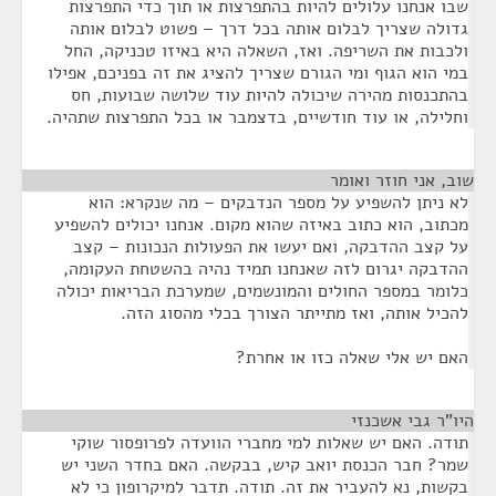
שבו אנחנו עלולים להיות בהתפרצות או תוך כדי התפרצות
גדולה שצריך לבלום אותה בכל דרך – פשוט לבלום אותה
ולכבות את השריפה. ואז, השאלה היא באיזו טכניקה, החל
במי הוא הגוף ומי הגורם שצריך להציג את זה בפניכם, אפילו
בהתכנסות מהירה שיכולה להיות עוד שלושה שבועות, חס
וחלילה, או עוד חודשיים, בדצמבר או בכל התפרצות שתהיה.
שוב, אני חוזר ואומר
¶
לא ניתן להשפיע על מספר הנדבקים – מה שנקרא: הוא
מכתוב, הוא כתוב באיזה שהוא מקום. אנחנו יכולים להשפיע
על קצב ההדבקה, ואם יעשו את הפעולות הנכונות – קצב
ההדבקה יגרום לזה שאנחנו תמיד נהיה בהשטחת העקומה,
כלומר במספר החולים והמונשמים, שמערכת הבריאות יכולה
להכיל אותה, ואז מתייתר הצורך בכלי מהסוג הזה.
האם יש אלי שאלה כזו או אחרת?
היו"ר גבי אשכנזי
¶
תודה. האם יש שאלות למי מחברי הוועדה לפרופסור שוקי
שמר? חבר הכנסת יואב קיש, בבקשה. האם בחדר השני יש
בקשות, נא להעביר את זה. תודה. תדבר למיקרופון כי לא