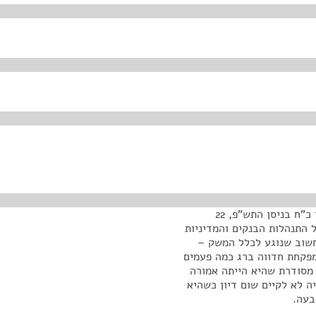
אני שמח לפתוח את ישיבת ועדת הכספים. היום יום רביעי כ"ח בניסן התש"פ, 22
שא של התנהלות הבנקים והמדיניות
חשוב שנוגע לכלל המשק –
פקחת חדווה ברג כמה פעמים
 מסודרת שהיא הייתה אמורה
יה לא לקיים שום דיון כשהיא
בעה.