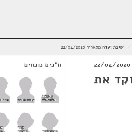
/
ישיבת ועדה מתאריך 22/04/2020
ח"כים נוכחים
קד את
מיכאל
מלכיאלי
עודד פורר
ניר ב
קטי
או
מיכל שיר
קטרין
פר