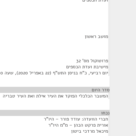
ועדת הכספים
מושב ראשון
פרוטוקול מס' 32
מישיבת ועדת הכספים
יום רביעי, כ"ח בניסן התש"ף (22 באפריל 2020), שעה 10:00
סדר היום
המשבר הכלכלי הפוקד את העיר אילת ואת העיר טבריה
נכחו
¶
חברי הוועדה: עודד פורר – היו"ר
אורית פרקש הכהן – מ"מ היו"ר
מיכאל מרדכי ביטון