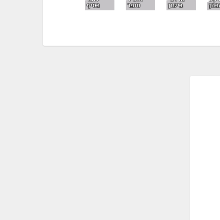
כהן
ביטון
סופר
כסיף