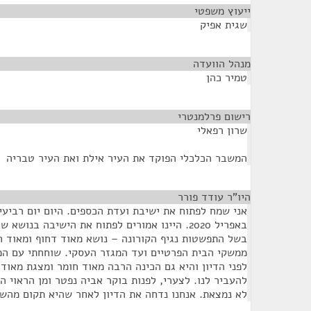
ייעוץ משפטי
¶
שגית אפיק
מנהל הוועדה
¶
טמיר כהן
רישום פרלמנטרי
¶
שרון רפאלי
המשבר הכלכלי הפוקד את העיר אילת ואת העיר טבריה
היו"ר עודד פורר
¶
באפריל 2020. היינו אמורים לפתוח את הישיבה בנו
בשל התפשטות נגיף הקורונה – נושא מאוד דחוף ומאוד 
ממשקי הבית הפרטיים ועד המגזר העסקי. שוחחתי עם המ
לפני הדיון והיא גם הכינה הרבה מאוד חומר ומצגת מאוד
להעביר לנו. לצערי, לפנות בוקר אביה נפטר ומן הראוי ה
לא נמצאת. אנחנו נדחה את הדיון לאחר שהיא תקום מהש