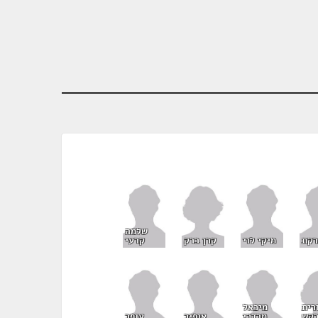
שלמה
קרן ברק
רקת
מיקי לוי
קרעי
רית
מיכאל
קש
מרדכי
אופיר
עופר