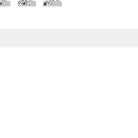
סגמן
שטרית
ה