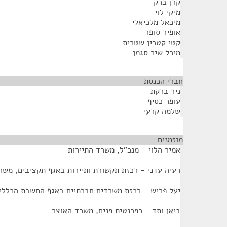
קרן ברק
מיקי לוי
מיכאל מלכיאלי
אופיר סופר
קטי קטרין שטרית
מיכל שיר סגמן
חברי הכנסת
¶
ניר ברקת
עופר כסיף
שלמה קרעי
מוזמנים
¶
אמיר הלוי - מנכ"ל, משרד התיירות
רעיה עדני - רכזת תקשורת ותיירות באגף תקציבים, משר
יעל פריש - רכזת משרדים חברתיים באגף החשבת הכללי
ביאן ותד - רפרנטית פנים, משרד האוצר