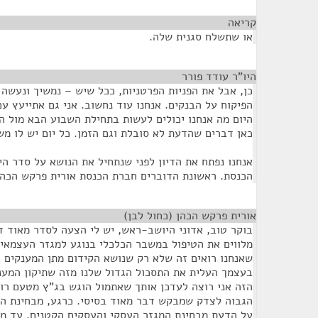
קריאה
¶
או שתשלח סגנית שלה.
היו"ר עודד פורר
¶
כן, אבל את הפניות הפרטניות, ככל שיש – נמשיך ונעשה 
הפיקוח על הבנקים. אנחנו עוד נחשוב. אני גם אתייעץ עם
היום מה אנחנו יכולים לעשות בתחילת השבוע הבא מול ה
כאן דברים שהדעת לא סובלת וגם הזמן. כל יום יש לו מש
אנחנו נפתח את הדיון לפני שנתחיל את הנושא על סדר הי
הכנסת. ראשונת הדוברים חברת הכנסת אורית פרקש הכהן 
אורית פרקש הכהן (כחול לבן)
¶
בוקר טוב, אדוני היושב-ראש, יש לי הצעה לסדר מאוד ד
מלווים את הטיפול במשבר הכלכלי בנוגע למגזר העצמאי
שאנחנו רואים זה שלא רק שנושא הקידום מתן המענקים 
בעצמך העלית את התסכול הגדול שלנו מזה שתיקון המענק
הזה אני רוצה לעדכן אותך שאתמול הוגש בג"ץ מטעם רו
הגבוה לצדק שמבקש דבר מאוד בסיסי. כרגע, מבחינת המ
על הדעת מבחינת המגזר העסקי והעסקים הקטנים. עד מחר