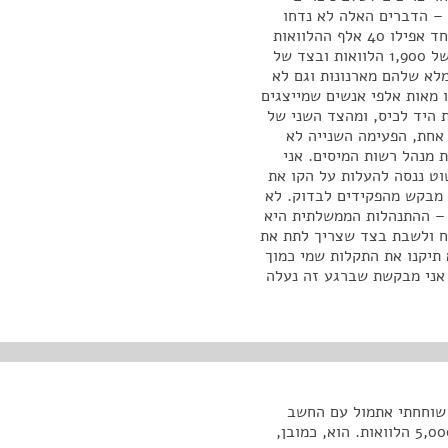
מע"מ – הדברים האלה לא נדחו
להם בפעם הזאת. הם לא קיבלו שום מענה, כאשר מצד אחד אפילו 40 אלף ההלוואות
שלהם, הבקשות שלהם למענקים נענו בקול ענות חלושה של 1,900 הלוואות ובצד של
לא שלהם מארנונות וגם לא
 מאות אלפי אנשים שמייצגים
 היד לכיס, ומהצד השני של
אחת, הפעימה השנייה לא
ת מנהל רשות המיסים. אני
ט ננסה להעלות על הקו את
מבקש מהפקידים לבדוק. לא
 – ההתנהלות הממשלתית היא
וח ולשבת בצד שצריך לתת את
 תיקנו את התקלות שמי כמוך
 אני מבקשת שברגע זה נעלה
– שוחחתי אתמול עם החשב
הכללי שאמר שנכון למה שהוא רואה אתמול אושרו כבר 5,000 הלוואות. הוא, כמובן,