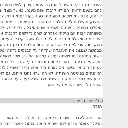
לעובדים; ב-27 באפריל המגזר העסקי צריך לשלם 
המענקים שלהם לא השלמנו את הסדרת הטיפול בפטור המ
טיפלנו במענק בפעימה השנייה שהם קיבלו. כלומר יש לנו
משפחות רבות עם מיליון אזרחים שרק נדרשים להכניס את
התכנית הממשלתית כביכול לא קיבלו שקל. קיבלו פעימה 
מתקדמת. אני לא מבינה. ניסיתי לתפוס לפני הדיון הזה א
מבקשת שננצל את העובדה שהדיון על הבנקים נדחה ופשו
רשות המסים כמו שאתה עושה במנהג החשוב שלך שאתה 
יעלה על הדעת – ואני באמת תומכת בג"ץ הזה בכל כוחי
לא סבירה. אי אפשר רק לקחת ביד אחת וביד השנייה לנ
המענקים בפעימה השנייה. לא רק שלא נתנו אותם, גם לא
יודע שסיכמנו שיתוקנו. פשוט מצב שלא יעלה על הדעת.
את מנהל רשות המסים על הקו.
היו"ר עודד פורר
¶
תודה.
אני רוצה לעדכן בשני דברים: קודם כול לגבי הלוואות 