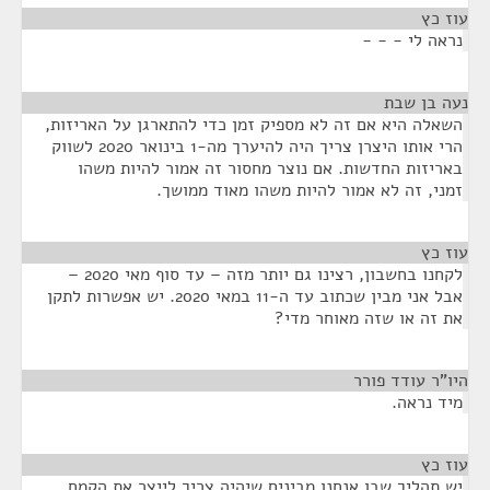
עוז כץ
¶
נראה לי - - -
נעה בן שבת
¶
השאלה היא אם זה לא מספיק זמן כדי להתארגן על האריזות,
הרי אותו היצרן צריך היה להיערך מה-1 בינואר 2020 לשווק
באריזות החדשות. אם נוצר מחסור זה אמור להיות משהו
זמני, זה לא אמור להיות משהו מאוד ממושך.
עוז כץ
¶
לקחנו בחשבון, רצינו גם יותר מזה – עד סוף מאי 2020 –
אבל אני מבין שכתוב עד ה-11 במאי 2020. יש אפשרות לתקן
את זה או שזה מאוחר מדי?
היו"ר עודד פורר
¶
מיד נראה.
עוז כץ
¶
יש תהליך שבו אנחנו מבינים שיהיה צריך לייצר את הקמח