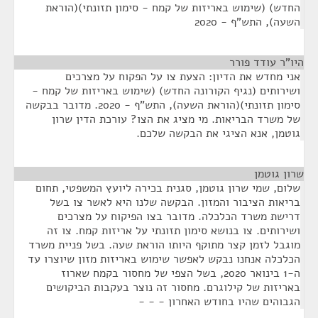
החדש) (שימוש באריזות של קמח - סימון תזונתי)(הוראת
השעה), התש"ף - 2020
היו"ר עודד פורר
¶
אני מחדש את הדיון: הצעת צו על הפקוח על מצרכים
ושירותים (נגיף הקורונה החדש) (שימוש באריזות של קמח -
סימון תזונתי)(הוראת השעה), התש"ף - 2020. מדובר בבקשה
של משרד הבריאות. מי מציג את הצו? עורכת הדין שרון
גוטמן, אנא הציגי את הבקשה שלכם.
שרון גוטמן
¶
שלום, שמי שרון גוטמן, סגנית בכירה ליועץ המשפטי, תחום
בריאות הציבור והמזון. הבקשה שלנו היא לאשר צו בשל
דרישת משרד הכלכלה. מדובר בצו הפיקוח על מצרכים
ושירותים. צו בנושא סימון תזונתי על אריזות קמח. צו זה
מוגבל לזמן קצר מתוקף היותו הוראת שעה. בשל פניית משרד
הכלכלה אנחנו נבקש לאפשר שימוש באריזות מזון שיוצרו עד
ה-1 בינואר 2020, בשל הצפי של מחסור בקמח שארוז
באריזות של קילוגרם. מחסור זה נוצר בעקבות הביקושים
הגבוהים שהיו בחודש האחרון - - -