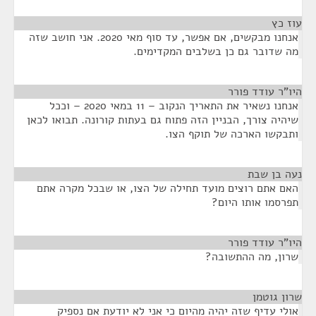
עוז כץ
¶
אנחנו מבקשים, אם אפשר, עד סוף מאי 2020. אני חושב שזה
מה שדובר גם כן בשלבים המקדימים.
היו"ר עודד פורר
¶
אנחנו נשאיר את התאריך הנקוב – 11 במאי 2020 – וככל
שיהיה צורך, הבניין הזה פתוח גם בעתות קורונה. תבואו לכאן
ותבקשו הארכה של תוקף הצו.
נעה בן שבת
¶
האם אתם רוצים מועד תחילה של הצו, או שבכל מקרה אתם
תפרסמו אותו היום?
היו"ר עודד פורר
¶
שרון, מה ההתשובה?
שרון גוטמן
¶
אולי עדיף שזה יהיה מהיום כי אני לא יודעת אם נספיק