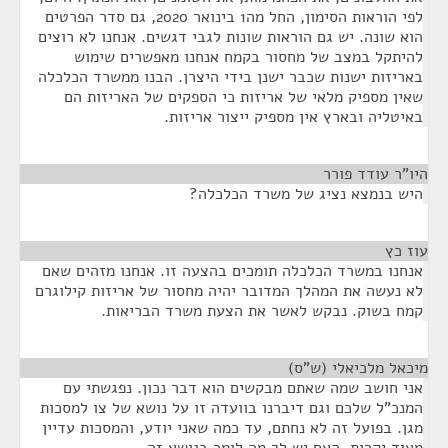
לפי הוראות הסימון, החל מה1 בינואר 2020, גם סדר הפרטים
הוא שונה. יש גם הוראות שונות לגבי דגשים. אנחנו לא רוצים
להיתקל במצב של מחסור בקמח אנחנו מאפשרים שימוש
באריזות ישנות שכבר ישנן בידי היצרן. הבנו ממשרד הכלכלה
שאין מספיק מלאי של אריזות כי הספקים של האריזות הם
באיטליה ובארץ אין מספיק ייצור אריזות.
היו"ר עודד פורר
¶
היש בנמצא נציג של משרד הכלכלה?
עוז כץ
¶
אנחנו במשרד הכלכלה תומכים בהצעה זו. אנחנו מזהים שאם
לא נעשה את המהלך המדובר יהיה מחסור של אריזות קילוגרם
קמח בשוק. נבקש לאשר את הצעת משרד הבריאות.
מיכאל מלכיאלי (ש"ס)
¶
אני חושב שמה שאתם מבקשים הוא דבר נכון. נפגשתי עם
המנכ"ל שלכם וגם דיברנו בוועדה זו על נושא של צו למסכות
מגן. בפועל זה לא נחתם, עד כמה שאני יודע, והמסכות עדיין