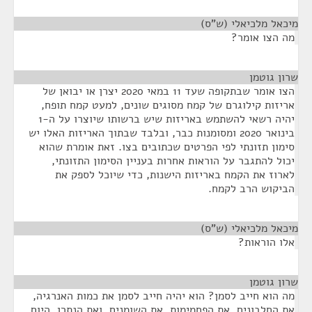
מיכאל מלכיאלי (ש"ס)
¶
מה הצו אומר?
שרון גוטמן
¶
הצו אומר שבתקופה שעד 11 במאי 2020 יצרן או יבואן של
אריזות קילוגרם של קמח מסוגים שונים, למעט קמח תופח,
יהיה רשאי להשתמש באריזות שיש ברשותו שיוצרו על ה-1
בינואר 2020 ומסומנות כבר, ובלבד שבתוך האריזות האלו יש
סימון תזונתי לפי הפרטים שכתובים בצו. זאת אומרת שהוא
יכול להתגבר על הוראות אחרות בעניין הסימון התזונתי,
לארוז את הקמח באריזות הישנות, כדי שיוכל לספק את
הביקוש הרב לקמח.
מיכאל מלכיאלי (ש"ס)
¶
אלו הוראות?
שרון גוטמן
¶
מה הוא חייב לסמן? הוא יהיה חייב לסמן את כמות האנרגיה,
את החלבונים, את הפחמימות, את השומנים, ואת הנתרן. היום,