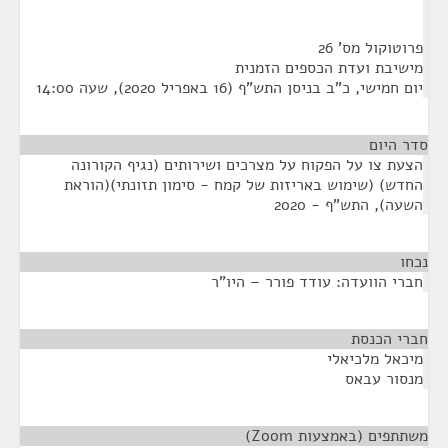
פרוטוקול מס' 26
מישיבת ועדת הכספים הזמנית
יום חמישי, כ"ב בניסן התש"ף (16 באפריל 2020), שעה 14:00
סדר היום
הצעת צו על הפקוח על מצרכים ושירותים (נגיף הקורונה
החדש) (שימוש באריזות של קמח - סימון תזונתי)(הוראת
השעה), התש"ף - 2020
נכחו
¶
חברי הוועדה: עודד פורר – היו"ר
חברי הכנסת
¶
מיכאל מלכיאלי
מנסור עבאס
משתתפים (באמצעות Zoom)
¶