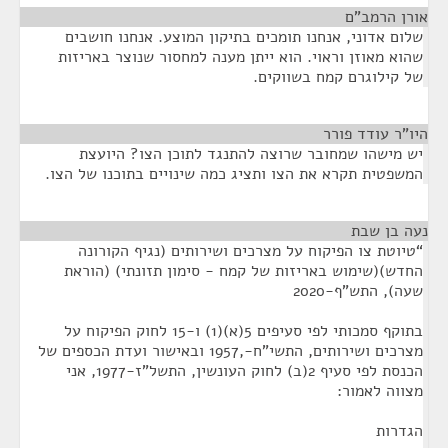
אורן הרמב"ם
¶
שלום אדוני, אנחנו תומכים בתיקון המוצע. אנחנו חושבים
שהוא מאוזן וראוי. הוא ייתן מענה למחסור שנוצר באריזות
של קילוגרם קמח בשווקים.
היו"ר עודד פורר
¶
יש מישהו שמחובר שרוצה להתנגד לתוכן הצו? היועצת
המשפטית תקרא את הצו ותציג כמה שינויים בתוכנו של הצו.
נעה בן שבת
¶
“טיוטת צו הפיקוח על מצרכים ושירותים (נגיף הקורונה
החדש)(שימוש באריזות של קמח - סימון תזונתי) (הוראת
שעה), התש"ף-2020
בתוקף סמכותי לפי סעיפים 5(א)(1) ו-15 לחוק הפיקוח על
מצרכים ושירותים, התשי"ח-,1957 ובאישור ועדת הכספים של
הכנסת לפי סעיף 2(ב) לחוק העונשין, התשל"ז-1977, אני
מצווה לאמור:
הגדרות