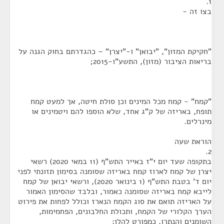
1.
בצו זה -
"חקיקת המזון", "יבואן" ו-"יצרן" – כהגדרתם בחוק הגנה על
בריאות הציבור (מזון), התשע"ו-2015;
"קמח" - קמח מכל המינים וכן סולת חיטה, אך למעט קמח
תופח, באריזה של ק"ג אחד, שלא הוספו להם ויטמינים או
מינרלים.
הוראת שעה
2.
בתקופה שעד יום י"ז באייר התש"ף (11 במאי 2020) רשאי
יצרן של קמח לארוז קמח באריזה שסומנה בסימון תזונתי לפני
יום ד' בטבת התש"ף (1 בינואר 2020), ורשאי יבואן של קמח
לייבא קמח באריזה שסומנה כאמור, ובלבד שהסימון האמור
על האריזה תואם את סוג הקמח הנארז וכולל לפחות את פירוט
הערך הקלורי של הקמח, ותכולת החלבונים, הפחמימות,
השומנים והנתרן, כמפורט להלן: