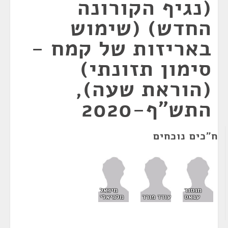
(נגיף הקורונה
החדש) (שימוש
באריזות של קמח -
סימון תזונתי)
(הוראת שעה),
התש"ף-2020
ח"כים נוכחים
מנסור
מיכאל
עבאס
עודד פורר
מלכיאלי