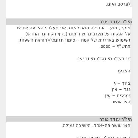
לפרסם היום.
היו"ר עודד פורר
¶
אוקיי, מועד התחילה הוא מהיום. אני מעלה להצבעה את צו
על הפקוח על מצרכים ושירותים (נגיף הקורונה החדש)
(שימוש באריזות של קמח - סימון תזונתי)(הוראת השעה),
התש"ף – 2020.
מי בעד? מי נגד? מי נמנע?
הצבעה
בעד – 3
נגד – אין
נמנעים – אין
הצו אושר
היו"ר עודד פורר
¶
הצו אושר פה-אחד. הישיבה נעולה.
הישיבה ננעלה בשעה 14:15.