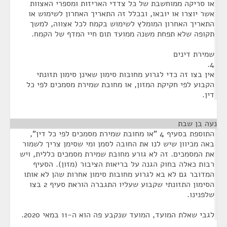
או סריקה ממוחשבת של כל צדדי האריזות ומספרי האצוות
אשר יוצרו או יובאו, ובכלל זה התאריך האחרון לשימוש או
התאריך האחרון המומלץ לשימוש בקמח לכל אצווה, למשך
תקופה שלא תפחת משנה ממועד תום חיי המדף של הקמח.
שמירת דינים
4.
אין בצו זה כדי לגרוע מחובות סימון שאינן סימון תזונתי
הקבוע לפי חקיקת המזון, או מחובת שמירת מסמכים לפי כל
דין.
נעה בן שבת
¶
התוספת בסעיף 4 "או מחובת שמירת מסמכים לפי כל דין",
באה מכיוון שיש לנו את החובה לסמן ומי שסימן צריך לשמור
את המסמכים. זה לא גורע מחובת שמירת מסמכים כללית, ויש
רבות כאלה בחוק הגנה על בריאות הציבור (מזון). הסעיף
המדובר גם לא בא לגרוע מחובות סימון אחרות שהן לא אותו
הסימון התזונתי שקבוע שעליו התגברה הוראת סעיף 2 בצו
שלפנינו.
לגבי שאלת המועד, המועד שנקבע פה הוא ה-11 במאי 2020.