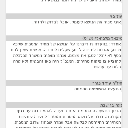
מאוד יקרות. האם יש לך מה לומר בנושא זה.
עוז כץ
¶
איני מכיר את הנושא לעומק. אוכל לבדוק ולחזור.
מיכאל מלכיאלי (ש"ס)
¶
אחדד: בוועדה זו דיברנו על הנושא של מחיר המסכות שקפץ
מ-30 אגורות ליחידה ל-30 שקלים ליחידה. אנשים שאין להם
כסף לא יוכלו למגן את עצמם. אנחנו מצפים ממשרד הכלכלה
להוציא צו פיקוח מחירים. המנכ"ל היה כאן והבטיח ולא קרה
כלום עד עכשיו.
היו"ר עודד פורר
¶
היועצת המשפטית תתייחס.
נעה בן שבת
¶
הדיון בנושא זה התקיים היום בוועדה להתמודדות עם נגיף
הקורונה. דובר על נושא המסכות והוסבר לוועדה שוועדת
המחירים התייחסה לבקשה אבל אמרה שכיוון שרוב המסכות