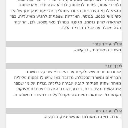
ולארוז אותו, למכור לרשתות, לוודא שזה יורד מהרשתות
ומגיע לבתי הצרכנים. הנחנו שתהליך זה ייקח פרק זמן של עד
סוף מאי 2020. בנוסף, האריזות שצפויות להגיע מאיטליה, כפי
שתיארה שרון גוטמן, תגענה במהלך מאי 2020. לכן, החיבור
הזה משלב את שני הדברים הללו.
היו"ר עודד פורר
¶
משרד המשפטים, בבקשה.
לילך וגנר
¶
אנחנו סבורים שיש לקיים את הצו כפי שביקשו משרד
הבריאות ומשרד הכלכלה. מדובר בצו שיש לו נפקות פלילית
מאחר שחוק הפיקוח קובע עבירה פלילית גנרית על מי שמפר
את האמור בצו. ברם, כרגע, הדבר הזה נדרש נוכח מצוקת
הקמח כפי שתואר. הצו הזה מקובל עלינו במשרד המשפטים.
היו"ר עודד פורר
¶
בסדר. נציג התאחדות התעשיינים, בבקשה.