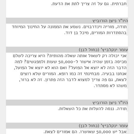
חברתית. גם על זה צריך לתת את הדעת.
היו"ר ניצן הורוביץ
¶
תודה, מוריה וינדרבוים. נשמע את הממונה על החינוך המיוחד
בהסתדרות המורים, מיכל בן דוד.
עומר ינקלביץ' (כחול לבן)
¶
אני יכולה רק לשאול אותה שאלה מהותית? היא צריכה לשלם
מכיסה בזמן שהיה אישור ל-50,000 שעות ולמפגשים? למה
הדבר הזה לא יוצא אל הפועל? ואם הוא לא יוצא אל הפועל,
אנחנו בבעיה. מבחינתי זה כמו רופא. המורים שלא רוצים
לצאת, גם פה צריך למצוא לדבר הזה פתרון. זה לא ברור,
משהו לא מסתדר.
היו"ר ניצן הורוביץ
¶
תודה. ננסה להעלות את כל השאלות.
עומר ינקלביץ' (כחול לבן)
¶
אבל יש 50,000 שאושרו. הם אמורים לצאת.