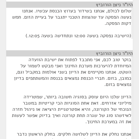
היו"ר ניצן הורוביץ
¶
שלום לכולם, אנחנו בשידור בערוץ הכנסת עכשיו. אנחנו
נעשה הפסקה עד שהצוות הטכני יתגבר על בעיית הזום. חמש
דקות הפסקה.
(הישיבה נפסקה בשעה 12:00 ונתחדשה בשעה 12:05.)
היו"ר ניצן הורוביץ
¶
בוקר טוב לכם, אני מתכבד לפתוח את ישיבת הוועדה
המיוחדת להיערכות מערכת החינוך ואני מבקש לשמור על
השקט. אנחנו מקיימים את הדיון בשני אולמות במקביל וגם,
כמובן, בזום. חברי הכנסת נמצאים בכנסת והמשתתפים בדיון
נמצאים בזום.
הדיון שלנו היום עוסק בסוגיה חשובה ביותר, שמטרידה
מיליוני אזרחים. זאת אחת הסוגיות הכי קריטיות במשבר
הנוכחי של הקורונה, והיא אסטרטגיית היציאה או ניהול חזרה
לאיזשהו סוג של שגרה תחת קורונה ואיך בדיוק אפשר לעשות
את זה במערכת החינוך.
אנחנו נחלק את הדיון לשלושה חלקים. בחלק הראשון נדבר