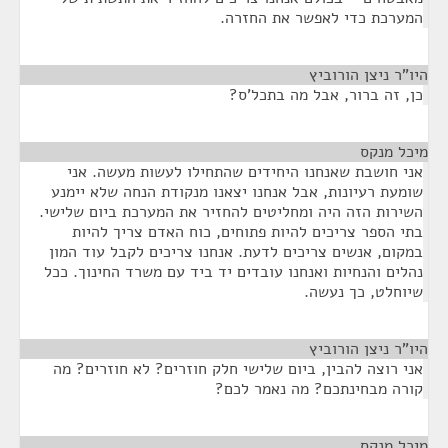
המערכת כדי לאפשר את החזרה.
היו"ר ניצן הורוביץ
¶
כן, זה ברור, אבל מה בתכל'ס?
מיכל מנקס
¶
אני חושבת שאנחנו היחידים שהתחילו לעשות מעשה. אני
שומעת רעיונות, אבל אנחנו יצאנו מנקודת הנחה שלא יימנע
השירות הזה היה ומחליטים להחזיר את המערכת ביום שלישי.
בתי הספר צריכים להיות פתוחים, כוח האדם צריך להיות
במקום, אנשים צריכים לדעת. אנחנו צריכים לקבל עוד המון
נהלים והנחיות ואנחנו עובדים יד ביד עם משרד החינוך. ככל
שיוחלט, כך נעשה.
היו"ר ניצן הורוביץ
¶
אני רוצה להבין, ביום שלישי חלק חוזרים? לא חוזרים? מה
קורה מבחינתכם? מה נאמר לכם?
מיכל מנקס
¶