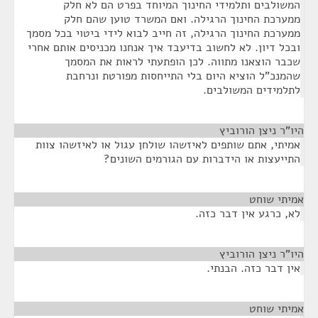
המשולבים ותלמידי החינוך המיוחד בפרט הם לא חלק
ממערכת החינוך הרגילה. ואם המשרד טוען שהם חלק
ממערכת החינוך הרגילה, זה חייב לבוא לידי ביטוי בכל מסמך
ובכל דיון. לא לחשוב בדיעבד איך אנחנו מכניסים אותם אחרי
שכבר הוצאנו מתווה. לכן הופתעתי לראות את המסמך
שהמנכ"ל הוציא היום בלי התייחסות מפורטת ונרחבת
לתלמידים המשולבים.
היו"ר ניצן הורוביץ
¶
אמיתי, אתם שותפים לאיזשהו שולחן עגול או לאיזשהו צוות
התייעצות או הידברות עם הגורמים השונים?
אמיתי שוחט
¶
לא, כרגע אין דבר כזה.
היו"ר ניצן הורוביץ
¶
אין דבר כזה. הבנתי.
אמיתי שוחט
¶