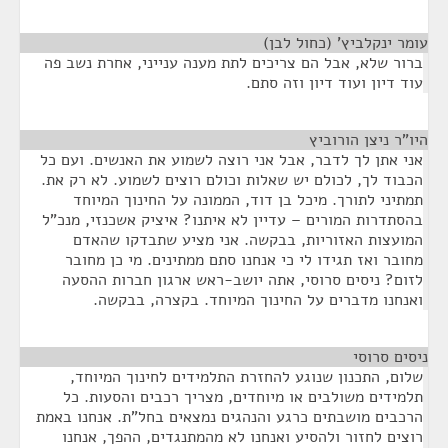
עומר ינקלביץ' (כחול לבן)
¶
ברור שלא, אבל הם צריכים לתת מענה ענייני, אחרת נשב פה
עוד דיון ועוד דיון וזה סתם.
היו"ר ניצן הורוביץ
¶
אני אתן לך לדבר, אבל אני רוצה לשמוע את האנשים. ועם כל
הכבוד לך, לכולם יש שאלות וכולם רוצים לשמוע. לא רק את.
תמתיני לתורך. מיכל בן דוד, הממונה על החינוך המיוחד
בהסתדרות המורים – עדיין לא איתנו? איציק אשכנזי, מנכ"ל
המועצות האזוריות, בבקשה. אני מציע שתבדקו שהאדם
מחובר ואז תגידו לי כי אנחנו סתם ממתינים. מי כן מחובר
לזום? ניסים סרוסי, אתה יושב-ראש ארגון חברות ההסעה
ואנחנו מדברים על החינוך המיוחד. בקצרה, בבקשה.
ניסים סרוסי
¶
שלום, התכנון שנוגע להחזרת התלמידים לחינוך המיוחד,
תלמידים משולבים או מיוחדים, מצריך רכבים והסעות. כל
הרכבים מושבתים כרגע והנהגים נמצאים בחל"ת. אנחנו באמת
רוצים לחזור ולהסיע ואנחנו לא מהמתנגדים, ההפך, אנחנו