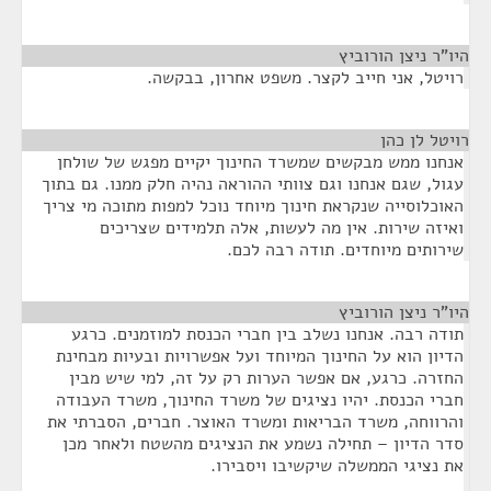
היו"ר ניצן הורוביץ
¶
רויטל, אני חייב לקצר. משפט אחרון, בבקשה.
רויטל לן כהן
¶
אנחנו ממש מבקשים שמשרד החינוך יקיים מפגש של שולחן
עגול, שגם אנחנו וגם צוותי ההוראה נהיה חלק ממנו. גם בתוך
האוכלוסייה שנקראת חינוך מיוחד נוכל למפות מתוכה מי צריך
ואיזה שירות. אין מה לעשות, אלה תלמידים שצריכים
שירותים מיוחדים. תודה רבה לכם.
היו"ר ניצן הורוביץ
¶
תודה רבה. אנחנו נשלב בין חברי הכנסת למוזמנים. כרגע
הדיון הוא על החינוך המיוחד ועל אפשרויות ובעיות מבחינת
החזרה. כרגע, אם אפשר הערות רק על זה, למי שיש מבין
חברי הכנסת. יהיו נציגים של משרד החינוך, משרד העבודה
והרווחה, משרד הבריאות ומשרד האוצר. חברים, הסברתי את
סדר הדיון – תחילה נשמע את הנציגים מהשטח ולאחר מכן
את נציגי הממשלה שיקשיבו ויסבירו.