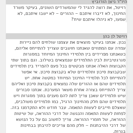
היו"ר ניצן הורוביץ
¶
רויטל, את רוצה להגיד לי שהמשרדים השונים, בעיקר משרד
החינוך, לא דיברו איתכם – ההורים – לא ישבו איתכם, לא
שמעו, לא ניהלו איתכם שיח?
רויטל לן כהן
¶
נכון. אנחנו בעיקר מוצאים את עצמנו שולחים להם ניירות
עמדה עם המתווים שאנחנו חושבים שצריך להתייחס אליהם,
כשאנחנו מפרידים בין תלמידי החינוך המיוחד במסגרות
סגרגטיביות לבין התלמידים שנמצאים בשילוב. וגם בתוך שתי
הקבוצות האלה אנחנו מבקשים בכל פעם להפריד בין תלמידים
שבקבוצת סיכון ותלמידים שלא בקבוצת סיכון. אי אפשר
להתייחס לכל תלמידי החינוך המיוחד כמקשה אחת. יש
תלמידים שהם או ההורים שלה נמצאים בקבוצת סיכון ואליהם
צריך להתייחס בצורה אחרת משאר המערכת. אנחנו סבורים
שיש תלמידים שאכן צריך לתת להם מענים בתוך מסגרות ויש
תלמידים שהם חלק מהחינוך הרגיל, כמו תלמידים משולבים,
שאצלם חייבים לעשות התאמה. עבר חודש ולא התקדמנו בזה.
לפחות לעשות התאמה והנגשה של דרכי ההוראה, של שיטות
ההוראה, של חומרי ההוראה. צריך לחשוב גם על כל הנושא
של דרכי ההיבחנות – חלק מהם צריכים להיבחן בבחינות
בגרות.