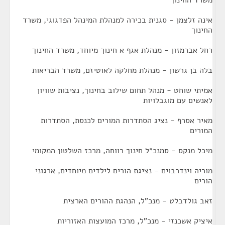
משרד החינוך
אינה זלצמן - סגנית בכירה למנהלת המינהל הפדגוגי, משרד
החינוך
רחל אברמזון - מנהלת אגף א חינוך מיוחד, משרד החינוך
בלה בן גרשון - מנהלת מחלקה לאוטיזם, משרד הבריאות
אמיתי שוחט - מנהל תחום שילוב בחינוך, נציבות שוויון
לאנשים עם מוגבלויות
מאיר אסרף - נציג הסתדרות המורים לכנסת, הסתדרות
המורים
מיכל מנקס - סמנכ״ל חינוך רווחה, מרכז השלטון המקומי
מוריה וינדרבוים - נציגת הורים לילדים מיוחדים, ארגוני
הורים
זאב גולדבלט - מנכ"ל, הנהגת ההורים הארצית
איציק אשכנזי - מנכ"ל, מרכז המועצות האזוריות