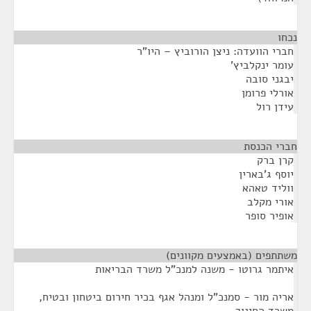
נכחו
¶
חברי הוועדה: ניצן הורוביץ – היו"ר
עומר ינקלביץ'
יבגני סובה
אורלי פרומן
עידן רול
חברי הכנסת
¶
קרן ברק
יוסף ג'בארין
ווליד טאהא
אורי מקלב
אופיר סופר
משתתפים (באמצעים מקוונים)
¶
איתמר גרוטו - משנה למנכ"ל משרד הבריאות
אריה מור - סמנכ"ל ומנהל אגף בכיר חירום ביטחון ובטיח,