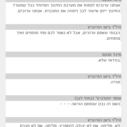
אנחנו ערוכים לפתוח את מערכת החינוך המיוחד ככל שמשרד
החינוך ייתן אישור לכך ויתווה את התוכנית. אנחנו ערוכים.
היו"ר ניצן הורוביץ
¶
הבנתי שאתם ערוכים, אבל לא נאמר לכם מתי פותחים ואיך
פותחים.
מיכל מנקס
¶
בוודאי שלא.
היו"ר ניצן הורוביץ
¶
תודה.
עומר ינקלביץ' (כחול לבן)
¶
האם זה נכון שנתתם הוראה - - -
היו"ר ניצן הורוביץ
¶
לא, סליחה, את לא יכולה להתפרץ. סליחה, את לא חברת