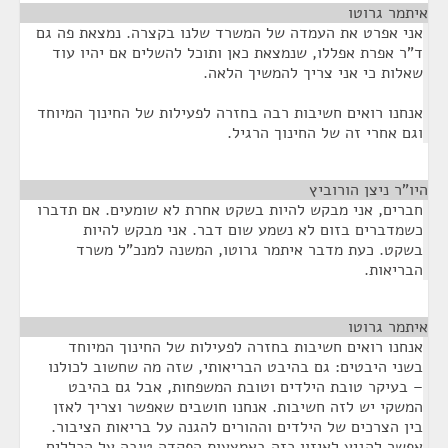
איתמר גרוטו
¶
אני אפרט את העמדה של המשרד שלנו בקצרה. נמצאת פה גם
ד"ר אפרת אפללו, שנמצאת כאן ותוכל להשלים אם יהיו עוד
שאלות כי אני צריך להמשיך הלאה.
אנחנו רואים חשיבות רבה בחזרה לפעילות של החינוך המיוחד
וגם אחרי זה של החינוך הרגיל.
היו"ר ניצן הורוביץ
¶
חברים, אני מבקש להיות בשקט אחרת לא שומעים. אם תדברו
כשמדברים בזום לא נשמע שום דבר. אני מבקש להיות
בשקט. כעת מדבר איתמר גרוטו, המשנה למנכ"ל משרד
הבריאות.
איתמר גרוטו
¶
אנחנו רואים חשיבות בחזרה לפעילות של החינוך המיוחד
בשני היבטים: גם בהיבט הבריאותי, שזה מה שחשוב לכולנו
– בעיקר טובת הילדים וטובת המשפחות, אבל גם בהיבט
המשקי יש לזה חשיבות. אנחנו חושבים שאפשר וצריך לאזן
בין הצרכים של הילדים וההורים להגנה על בריאות הציבור.
אפשר להגיע לאיזון כזה באמצעות הפקדה טובה על הכללים