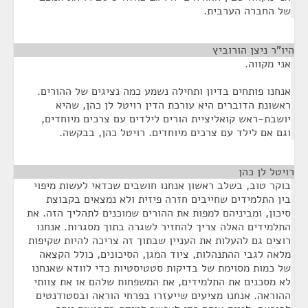
של החברה הערבית.
היו"ר ניצן הורוביץ
¶
אני מקווה.
אנחנו פותחים בדיון ותחילה נשמע כמה נציגים של ההורים.
ראשונת הדוברים היא עורכת הדין רויטל לן כהן, שהיא
יושבת-ראש קואליציית הורים לילדים עם צרכים מיוחדים,
וגם אם לילד עם צרכים מיוחדים. רויטל כהן, בבקשה.
רויטל לן כהן
¶
בוקר טוב, בשלב ראשון אנחנו חושבים שכדאי לעשות מיפוי
בין התלמידים שחייבים חזרה פיזית ולא נמצאים בקבוצת
סיכון, ומביניהם למפות את ההורים שמוכנים לתהליך הזה. את
התלמידים האלה צריך להחזיר לשגרה בתוך מסגרות. אנחנו
רוצים גם להעלות את העניין שבתוך זה צריכה להיות שקיפות
מלאה לגבי ההתנהלות, ציוד המגן, הסיכונים, כולל הקצאה
של כמות מסוימת של בדיקות סטטיסטיות כדי לוודא שאנחנו
לא מסכנים את התלמידים, את המשפחות שלהם או את צוותי
ההוראה. אנחנו מציעים שייעזרו בפרחי הוראה ובסטודנטים