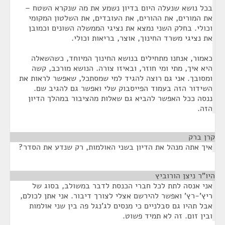
בכל נושא שנעלה היום בדיון נשמע את מה שנקרא השטח –
את המורים, את ההורים, את העובדים, את השלטון המקומי
וכולי. בחלק השני נמצא את נציגי הממשלה השונים וכמובן
את נציגי משרד החינוך, אוצר, בריאות וכולי.
כאמור, אנחנו מתחילים בנושא החינוך המיוחד, כשהשאלה
היא איך, מתי ומי חוזר, ובאיזו צורה. הנושא מורכב, קשה
ומסובך. אני גם רוצה להגיד למי שמסתכל, שאפשר לראות את
השידור הזה בעמוד הפייסבוק שלי ואפשר גם להגיב שם.
ננסה ככל האפשר להביא גם שאלות מהציבור במהלך הדיון
הזה.
קרן ברק
¶
איך אתה מנהל את הדיון בשני האולמות, רק שנדע את הסדר?
היו"ר ניצן הורוביץ
¶
אני אנסה לתת לכל חברי הכנסת לדבר במשולב, בסוג של
ריץ'-רץ' ואפשר להירשם אצלי לצורך דיבור. אני אתן לכולם,
אבל תהיו גם סבלניים כי מנסים לג'נגל פה בין שני אולמות
ובין זום. זה לא תמיד פשוט.