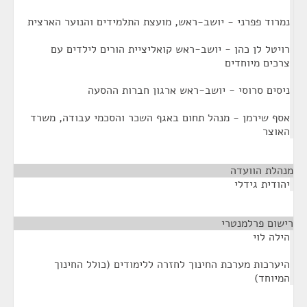
נמרוד פפרני - יושב-ראש, מועצת התלמידים והנוער הארצית
רויטל לן כהן - יושב-ראש קואליציית הורים לילדים עם
צרכים מיוחדים
ניסים סרוסי - יושב-ראש ארגון חברות ההסעה
אסף שירמן - מנהל תחום באגף השכר והסכמי עבודה, משרד
האוצר
מנהלת הוועדה
¶
יהודית גידלי
רישום פרלמנטרי
¶
הילה לוי
היערכות מערכת החינוך לחזרה ללימודים (כולל החינוך
המיוחד)