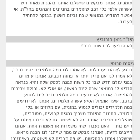
תומכים. אנחנו מבקשים שישלבו אותנו בהכנות מאחר ויש
עשרות אלפי כלי רכב שעומדים בחניונים והנהגים בחל"ת. אי
אפשר להודיע במוצאי שבת וביום ראשון בבוקר להתחיל
לעבוד.
היו"ר ניצן הורוביץ
¶
לא הודיעו לכם שום דבר?
ניסים סרוסי
¶
כרגע לא הודיעו כלום. לא אמרו לנו כמה תלמידים יהיו ברכב,
לא אמרו לנו אם צריך יותר או פחות רכבים. אנחנו עומדים
בפני עולם חדש שבו כל רשות תפנה לספק שלה והיא כנראה
תודיע לו במוצאי שבת ליום ראשון, או אולי לא. וכולם צריכים
להתיישר. אנחנו לא יודעים כמה תלמידים יכולים לנסוע
ברכב, שעד אתמול הסיע עשרה תלמידים. אנחנו לא יודעים
כמה תלמידים יכולים לנסוע במונית, עם מלווים או בלי
מלווים. החינוך המיוחד מצריך נהגים קבועים, מסודרים,
שהילדים מכירים אותם. זה לא פשוט. גם לא דיברו איתנו על
היערכות – האם נעבוד שתי משמרות או משמרת אחת. אנחנו
חייבים לדעת, ואנחנו מבקשים ממך שייתנו לנו הכנה מראש.
שישלבו אותנו בהחלטות. יש פה דברים לא פשוטים. כשיחזירו