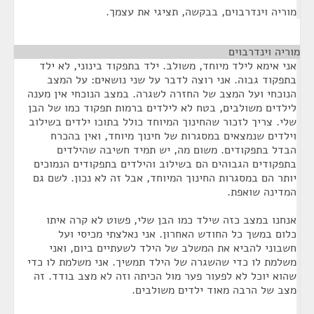
מוריה וינדרבוים, בבקשה, תציגי את עצמך.
מוריה וינדרבוים
¶
אני אימא לילד מיוחד, משולב. ילד בתפקוד בינוני, לא ילד
בתפקוד גבוה. אני רוצה לדבר על שני נושאים: על המצב
הנוכחי ועל המצב של החזרה לשגרה. במצב הנוכחי אין מענה
לילדים משולבים, בטח לא לילדים ברמות תפקוד כמו של הבן
שלי. צריך לזכור שהחינוך המיוחד כולל בתוכו ילדים בשילוב
וילדים שנמצאים במסגרות של חינוך מיוחד, ואין בהכרח
הבדל בתפקודים. משום מה, יש תמיד חשיבה שהילדים
בתפקודים הגבוהים הם בשילוב והילדים בתפקודים הנמוכים
יותר הם במסגרות החינוך המיוחד, אבל זה לא נכון. לשם גם
המדינה שואפת.
אנחנו במצב כזה שילד כמו הבן שלי, פשוט לא קרה איתו
כלום במשך כל החודש האחרון. אני נאלצתי מכיסי ועל
חשבוני להביא את המשלב של הילד לשעתיים ביום, ואני
משלמת לו כדי שהשגרה של הילד תמשיך. אני משלמת לו כדי
שהוא יוכל לא לפעור פער מול הכיתה וזה לא מצב בודד. זה
מצב של הרבה מאוד ילדים משולבים.