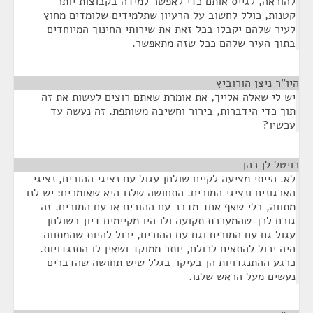
להוראה, לגייס אותם כדי לאפשר למידה בקבוצות יותר
קטנות, כולל לחשוב על הרעיון שתלמידים שלומדים מחוץ
לעיר שלהם יקבלו בכל זאת את שירותי החינוך המיוחדים
בתוך העיר שלהם ככל שזה מתאפשר.
היו"ר ניצן הורוביץ
¶
יש לי שאלה אלייך, את אומרת שאתם רוצים לעשות את זה
תוך כדי הידברות, בירור וחשיבה משותפת. זה נעשה עד
עכשיו?
רויטל לן כהן
¶
לא. הייתי מציעה לקיים שולחן עגול עם נציגי ההורים, נציגי
הארגונים ונציגי המורים. התחושה שלנו היא שאומרים: יש לנו
מתווה, בלי שאף אחד מדבר עם ההורים או עם המורים. זה
גורם לכך שהמערכת תקועה ולו היו מקיימים דיון בשולחן
עגול גם עם המורים וגם עם ההורים, יכול להיות שהמתווה
היה יכול להתאים לכולם, יותר ממוקד ושאין לו התנגדויות.
כרגע ההתנגדויות הן בעיקר בגלל שיש תחושה שהדברים
נעשים מעל הראש שלנו.