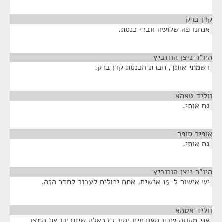
קרן ברק
¶
אנחנו פה שלושה חברי כנסת.
היו"ר ניצן הורוביץ
¶
רשמתי אותך, חברת הכנסת קרן ברק.
ווליד טאהא
¶
גם אותי.
אופיר סופר
¶
גם אותי.
היו"ר ניצן הורוביץ
¶
יש אישור ל-15 אנשים, אתם יכולים לעבור לחדר הזה.
ווליד אטהא
¶
אני מקווה שבין האורחים יהיו גם כאלה שיסבירו את המצב