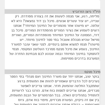
היו"ר ניצן הורוביץ
¶
סליחה, רגע, אני מנסה לעשות את זה בצורה מסודרת. רק
שנייה, יש עוד עשרים אנשים. מיכל בן דוד נמצאת? היא לא
עלתה. יש מישהו אחר מהמורים של החינוך המיוחד? אנחנו
רוצים לשמוע את נציגי המורים מהסתדרות המורים. מיכל בן
דוד, הממונה על החינוך המיוחד מהסתדרות המורים, ואורית
מויאל שהיא מנהלת אשכול בתי ספר לחינוך מיוחד. יש
מישהו? תנסו למצוא אותם בינתיים. לפני שאני עובר למשרד
החינוך, נשמע את מיכל מנקס ממרכז השלטון המקומי. תנסי
להתמקד בחינוך המיוחד ובמה שנוגע לכם מבחינת החזרה של
המערכת בדרכים מסוימות.
מיכל מנקס
¶
בוקר טוב, אנחנו יחד עם משרד החינוך ועם מנהלי בתי הספר
נערכים לכל הדברים שאמורים להוות את התשתית ברגע
שתתקבל החלטה שהמשק חוזר. אנחנו צריכים לאפשר
מכרזים, אנחנו צריכים למפות כוח אדם. הורנו כבר לרשויות
להתחיל בתהליכים האלה. בכל הפרמטרים של הכנת התשתית,
בין אם זה ניקיון, הפשרת מכרזים, מיפוי כוח אדם, גיוס
מאבטחים – בכולם אנחנו צריכים להחזיר את התשתית של