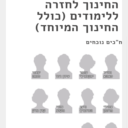
החינוך לחזרה
ללימודים (כולל
החינוך המיוחד)
ח"כים נוכחים
עומר
ווליד
יבגני
ינקלביץ'
טאהא
עידן רול
סובה
אורלי
ניצן
אורי
פרומן
קרן ברק
הורוביץ
מקלב