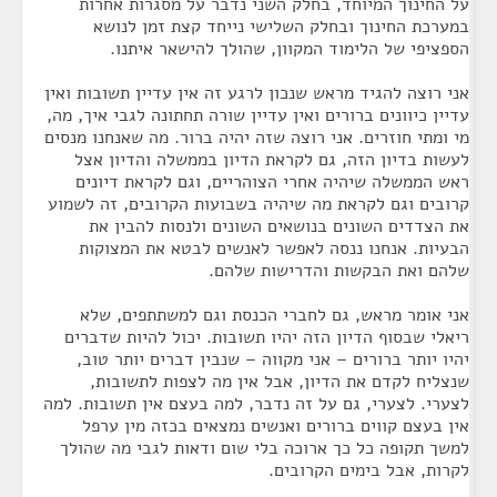
על החינוך המיוחד, בחלק השני נדבר על מסגרות אחרות
במערכת החינוך ובחלק השלישי נייחד קצת זמן לנושא
הספציפי של הלימוד המקוון, שהולך להישאר איתנו.
אני רוצה להגיד מראש שנכון לרגע זה אין עדיין תשובות ואין
עדיין כיוונים ברורים ואין עדיין שורה תחתונה לגבי איך, מה,
מי ומתי חוזרים. אני רוצה שזה יהיה ברור. מה שאנחנו מנסים
לעשות בדיון הזה, גם לקראת הדיון בממשלה והדיון אצל
ראש הממשלה שיהיה אחרי הצוהריים, וגם לקראת דיונים
קרובים וגם לקראת מה שיהיה בשבועות הקרובים, זה לשמוע
את הצדדים השונים בנושאים השונים ולנסות להבין את
הבעיות. אנחנו ננסה לאפשר לאנשים לבטא את המצוקות
שלהם ואת הבקשות והדרישות שלהם.
אני אומר מראש, גם לחברי הכנסת וגם למשתתפים, שלא
ריאלי שבסוף הדיון הזה יהיו תשובות. יכול להיות שדברים
יהיו יותר ברורים – אני מקווה – שנבין דברים יותר טוב,
שנצליח לקדם את הדיון, אבל אין מה לצפות לתשובות,
לצערי. לצערי, גם על זה נדבר, למה בעצם אין תשובות. למה
אין בעצם קווים ברורים ואנשים נמצאים בכזה מין ערפל
למשך תקופה כל כך ארוכה בלי שום ודאות לגבי מה שהולך
לקרות, אבל בימים הקרובים.