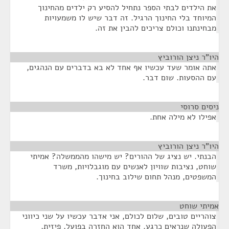
את הילדים לבתי הספר נתחיל להסיע רק ילדים מהחינוך
המיוחד בלי החינוך הרגיל. זה דבר שיש לו משמעויות
מבחינתנו וכולם צריכים להבין את זה.
היו"ר ניצן הורוביץ
¶
אתה אומר שעד עכשיו אף אחד לא בא בדברים עם הנהגים,
עם ההסעות. שום דבר.
ניסים סרוסי
¶
אפילו לא מילה אחת.
היו"ר ניצן הורוביץ
¶
הבנתי. יש נציג של ההורים? יש מישהו מהממשלה? אמיתי
שוחט, נציבות שוויון לאנשים עם מוגבלויות, משרד
המשפטים, מנהל תחום שילוב בחינוך.
אמיתי שוחט
¶
צוהריים טובים, שלום לכולם, אני אדבר עכשיו על שני כיווני
הפעולה שנראים כרגע. אחד הוא החזרה בפועל, פיזית,