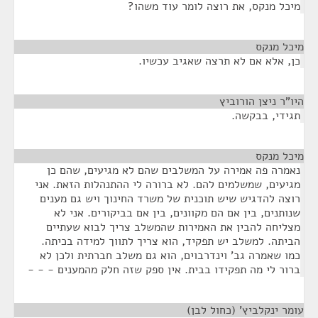
מיכל מנקס, את רוצה לומר עוד משהו?
מיכל מנקס
¶
כן, אלא אם לא תרצה שאגיב עכשיו.
היו"ר ניצן הורוביץ
¶
תגידי, בבקשה.
מיכל מנקס
¶
נאמרה פה אמירה על המשלבים שהם לא מגיעים, שהם כן
מגיעים, שמשלמים להם. לא ברורה לי ההתנהלות הזאת. אני
רוצה להדגיש שיש תוכנית של משרד החינוך ויש גם מענים
שנותנים, בין אם הם מקוונים, בין אם בביקורים. אני לא
מצליחה להבין את האמירות שהמשלב צריך לבוא שעתיים
הביתה. למשלב יש תפקיד, הוא צריך לתווך למידה בכיתה.
כמו שאמרה גב' וינדרבוים, הוא גם משלב חברתית ולכן לא
ברור לי מה תפקידו בבית. אין ספק שזה חלק מהמענים - - -
עומר ינקלביץ' (כחול לבן)
¶