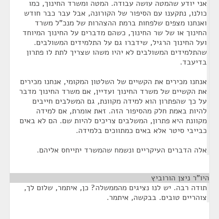
אני יודע שהמטה עושה עבודה. המטה ומשרד החינוך, כמו
כולנו, נתקענו עם הסיפור של הקורונה, אבל עבר כבר חודש
ואנחנו מצפים שלפחות ברמת ההצהרות של מנכ"ל משרד
החינוך או של שר החינוך, כשהם מדברים על החינוך המיוחד
ועל החינוך הרגיל, שידברו גם על התלמידים המשולבים.
שהתלמידים המשולבים לא יהיו משהו שצריך לתת לו פתרון
בדיעבד.
אנחנו מכירים את הקשיים של השלטון המקומי, אנחנו מכירים
את הקשיים של משרד החינוך ועדיין, אם משרד החינוך מדבר
על כך שהפתרון הוא למידה מקוונת, גם המשלבים חייבים
להיות באמת חלק מהסיפור הזה. זאת אומרת, אם למידה
מקוונת היא פתרון, המשלבים צריכים להיות שם. הם לא באים
כבייבי סיטר אלא באים כמתווכים בלמידה.
אלה הדברים העיקריים ונשמח שהמשרד יתייחס אליהם.
היו"ר ניצן הורוביץ
¶
תודה רבה. יש לנו נציגים מהממשלה? כן, איתמר, שלום לך,
צוהריים טובים. בבקשה, איתמר.