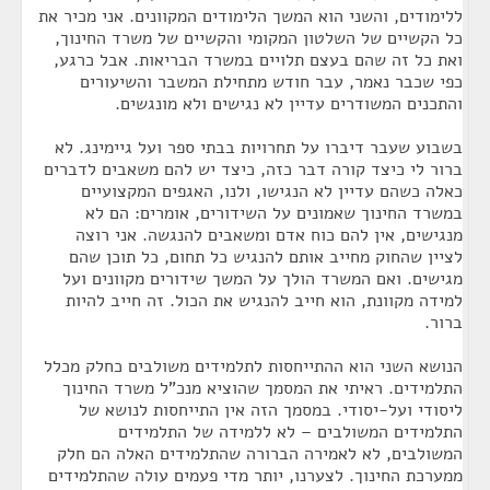
ללימודים, והשני הוא המשך הלימודים המקוונים. אני מכיר את
כל הקשיים של השלטון המקומי והקשיים של משרד החינוך,
ואת כל זה שהם בעצם תלויים במשרד הבריאות. אבל כרגע,
כפי שכבר נאמר, עבר חודש מתחילת המשבר והשיעורים
והתכנים המשודרים עדיין לא נגישים ולא מונגשים.
בשבוע שעבר דיברו על תחרויות בבתי ספר ועל גיימינג. לא
ברור לי כיצד קורה דבר כזה, כיצד יש להם משאבים לדברים
כאלה כשהם עדיין לא הנגישו, ולנו, האגפים המקצועיים
במשרד החינוך שאמונים על השידורים, אומרים: הם לא
מנגישים, אין להם כוח אדם ומשאבים להנגשה. אני רוצה
לציין שהחוק מחייב אותם להנגיש כל תחום, כל תוכן שהם
מגישים. ואם המשרד הולך על המשך שידורים מקוונים ועל
למידה מקוונת, הוא חייב להנגיש את הכול. זה חייב להיות
ברור.
הנושא השני הוא ההתייחסות לתלמידים משולבים כחלק מכלל
התלמידים. ראיתי את המסמך שהוציא מנכ"ל משרד החינוך
ליסודי ועל-יסודי. במסמך הזה אין התייחסות לנושא של
התלמידים המשולבים – לא ללמידה של התלמידים
המשולבים, לא לאמירה הברורה שהתלמידים האלה הם חלק
ממערכת החינוך. לצערנו, יותר מדי פעמים עולה שהתלמידים