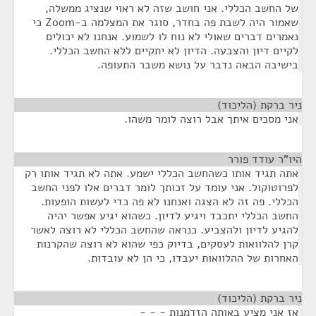
של החשב הכללי. אני חושב שזה לא ראוי שנציג ממשלה,
שאמור היה לשבת פה בחדר, סוגר את המצלמה ב-Zoom כי
נאמרים דברים שאולי לא נוח לו לשמוע. אנחנו לא יכולים
לקיים דיון והצבעה. הדיון לא יתקיים ללא החשב הכללי.
בישיבה הבאה נדבר על נושא משבר התעופה.
ניר ברקת (הליכוד)
¶
אני מסכים איתך אבל רוצה לומר משהו.
היו"ר עודד פורר
¶
אתה תגיד אותו כשהחשב הכללי ישמע. אתה לא תגיד אותו רק
לפרוטוקול. אני עומד על זכותך לומר דברים אלו לפני החשב
הכללי. פה זה לא הצגה ואנחנו לא פה כדי לעשות הופעות.
החשב הכללי יתכבד ויגיע לדיון. כשהוא יגיע אפשר יהיה
להגיע לדיון ולהצביע. כנראה שהחשב הכללי לא רוצה לאשר
קרן להלוואות לעסקים, בדיוק כפי שהוא לא רוצה שהקרנות
האחרות של ההלוואות יעבדו, כי הן לא עובדות.
ניר ברקת (הליכוד)
¶
אז אני מציע באותה הזדמנות - - -