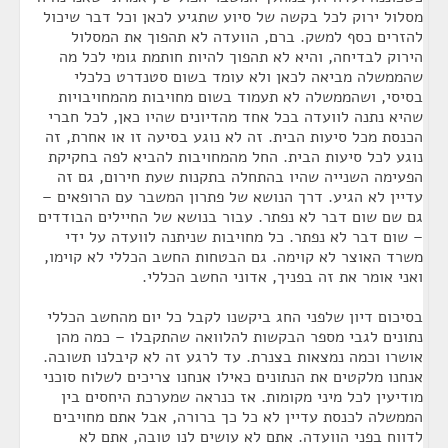
מסלול ירוק לכל בקשה של סיוע שתגיע לכאן וכל דבר שיכול
להזרים כסף למשק. ברם, הוועדה לא תהפוך את המסלול
הירוק לבדיחה, והיא לא תהפוך להיות חותמת גומי לכל מה
שהממשלה מביאה לכאן ולא עומד בשום סטנדרט כלכלי
בסיסי, ושהממשלה לא תעמוד בשום מחויבות מהמחויבויות
שהיא נתנה לוועדה בכל אחד מהדיונים שהיו כאן, לכל חברי
הכנסת מכל סיעות הבית. זה לא נוגע בסיעה זו או אחרת, זה
נוגע לכל סיעות הבית. החל מהמחויבות להביא לפה בחקיקת
הפעימה השנייה שהיו בהתחלה בתקנות שעת חירום, גם זה
עדיין לא הגיע. דרך הנושא של פתרון המשבר עם הרופאים –
גם שם שום דבר לא נפתר. עבור בנושא של החיילים הבודדים
– שום דבר לא נפתר. כל מחויבות שניתנה לוועדה על ידי
משרד האוצר לא קוימה. גם הבטחות החשב הכללי לא קוימו,
ואני אומר את זה בפניך, אדוני החשב הכללי.
בסיכום דיון שלפני החג ביקשנו לקבל כל יום מהחשב הכללי
נתונים לגבי מספר הבקשות להלוואה שהתקבלו – כמה מהן
אושרו וכמה נמצאות בצנרת. עד לרגע זה לא קיבלנו תשובה.
אנחנו מלקטים את הנתונים כאילו אנחנו צריכים לשלוח סוכני
מודיעין לכל מיני מקומות. אז כנראה שמערכת היחסים בין
הממשלה לכנסת עדיין לא כל כך ברורה, אבל אתם מחויבים
לדווח בפני הוועדה. אתם לא עושים לנו טובה, אתם לא