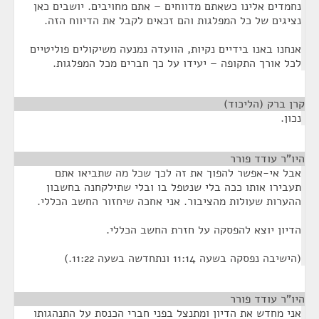
נחמדים אלינו כשאתם מדווחים – אתם מחויבים. יושבים כאן
נציגים של כל המפלגות והם זכאים לקבל את הדיווח הזה.
אנחנו באנו בידיים נקיות, הוועדה נמנעה משיקולים פוליטיים
לכל אורך התקופה – יעידו על כך חברים מכל המפלגות.
קרן ברק (הליכוד)
¶
נכון.
היו"ר עודד פורר
¶
אבל אי-אפשר להפוך את זה לכך שכל מה שתביאו אתם
תעבירו אותו ככה בלי שנטפל בו ובלי שתילקחנה בחשבון
ההערות שעולות מהציבור. אני אחכה שיחזור החשב הכללי.
הדיון יוצא להפסקה על חזרת החשב הכללי.
(הישיבה נפסקה בשעה 11:14 ונתחדשה בשעה 11:22.)
היו"ר עודד פורר
¶
אני מחדש את הדיון ומתנצל בפני חברי הכנסת על התנהגותו