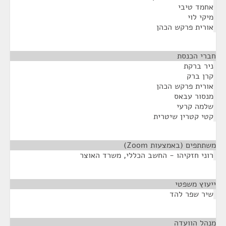
אחמד טיבי
מיקי לוי
אורית פרקש הכהן
חברי הכנסת
¶
ניר ברקת
קרן ברק
אורית פרקש הכהן
מנסור עבאס
שלמה קרעי
קטי קטרין שיטרית
משתתפים (באמצעות Zoom)
¶
רוני חזקיהו - החשב הכללי, משרד האוצר
ייעוץ משפטי
¶
שיר שפר להד
מנהל הוועדה
¶