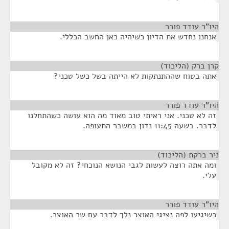
היו"ר עודד פורר
¶
אנחנו נחדש את הדיון כשיהיה כאן החשב הכללי.
קרן ברק (הליכוד)
¶
אתה בטוח שההתנתקות לא הייתה בשל כשל טכני?
היו"ר עודד פורר
¶
זה לא טכני. אני ראיתי טוב מאוד מה הוא עושה כשהתחלנו
לדבר. בשעה 11:45 נדון במשבר התעופה.
ניר ברקת (הליכוד)
¶
ומה אתה רוצה לעשות לגבי הנושא הנוכחי? זה לא מקובל
עלי.
היו"ר עודד פורר
¶
כשיגיעו לפה נציגי האוצר נלך לדבר עם שר האוצר.