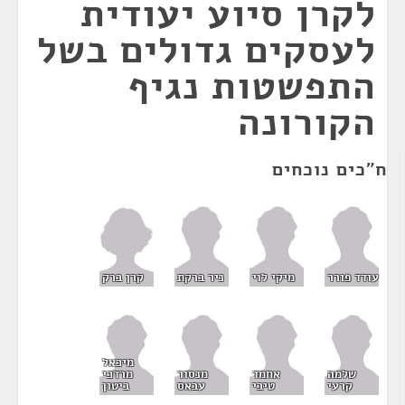
לקרן סיוע יעודית
לעסקים גדולים בשל
התפשטות נגיף
הקורונה
ח"כים נוכחים
קרן ברק
עודד פורר
מיקי לוי
ניר ברקת
מיכאל
שלמה
אחמד
מנסור
מרדכי
קרעי
טיבי
עבאס
ביטון