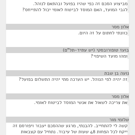
מביצוע הסכם זה כפי שהיו בפועל ובהתאם לנוהל.
לגבי המועד, האם המוסד לביטוח לאומי יכול להתייחס?
אלון מסר
¶
כוונתי לחתום על זה היום.
בועז טופורובסקי (יש עתיד-תל"ם)
¶
ומהו מועד השיפוי?
נועה בן שבת
¶
זה יהיה לפי הנוהל. יש הערכה מתי יהיה התשלום בפועל?
אלון מסר
¶
את צריכה לשאול את אנשי המוסד לביטוח לאומי.
שלומי מור
¶
קשה לי להתחייב. להבנתי, מרגע שההסכם יעבור ויפורסם זה
ייקח לכל הפחות 48 שעות של עיבוד. נתחיל עם קצבאות