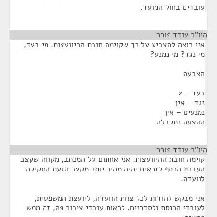
עובדים בחול המועד.
היו"ר עודד פורר
¶
אני רוצה להצביע על כך שקוימה חובת ההיוועצות. מי בעד,
מי נגד? מי נמנע?
הצבעה
בעד – 2
נגד – אין
נמנעים – אין
ההצעה נתקבלה
היו"ר עודד פורר
¶
קוימה חובת ההיוועצות. אני אחתום על המכתב, מקווה שקצב
העברת הכסף לזכאים יהיה מהיר יותר מקצב הגעת החקיקה
לוועדה.
אני מבקש להודות לכל צוות הוועדה, ליועצת המשפטית,
לעובדי הכנסת ולסדרנים. לראות עובדי ציבור פה, זה ממש