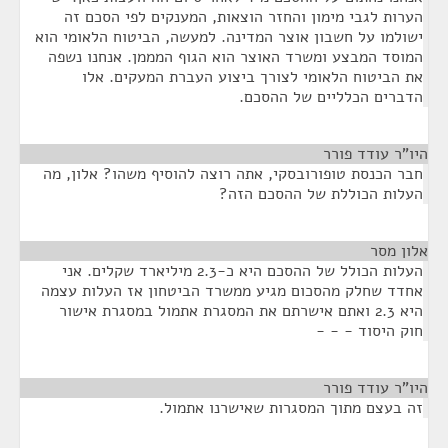
הערות לגבי מימון והחזר הוצאות, המענקים לפי הסכם זה
ישולמו על חשבון אוצר המדינה. למעשה, הביטוח הלאומי הוא
המוסד המבצע ומשרד האוצר הוא הגוף המממן. אנחנו נשפה
את הביטוח הלאומי לצורך ביצוע העברת המעקים. אלו
הדברים הכלליים של ההסכם.
היו"ר עודד פורר
¶
חבר הכנסת טופורובסקי, אתה רוצה להוסיף משהו? אלון, מה
העלות הכוללת של ההסכם הזה?
אלון מסר
¶
העלות הכולל של ההסכם היא כ-2.3 מיליארד שקלים. אני
אחדד שחלק מהסכום מגיע ממשרד הביטחון אז העלות עצמה
היא 2.3 ואתם אישרתם את המסגרת אתמול במסגרת אישור
חוק היסוד - - -
היו"ר עודד פורר
¶
זה בעצם מתוך המסגרות שאישרנו אתמול.