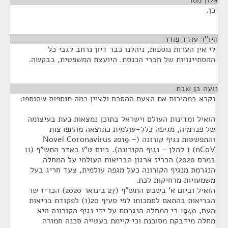
אלון מסר
¶
כן.
היו"ר עודד פורר
¶
לי אין הערות נוספות, ניהלנו כבר דיון נרחב לגבי כל
ההסתייגויות של חברי הכנסת. היועצת המשפטית, בבקשה.
נועה בן שבת
¶
נקרא במהירות את הצעת ההסכם ולציין כמה תוספות שהוספו:
הואיל ומדינות העולם וישראל בתוכן נמצאות כעת בעיצומה
של פנדמיה, מגיפה כלל-עולמית כתוצאה מהתפרצות
והתפשטות נגיף קורונה (Novel Coronavirus 2019 –
nCoV) ( להלן - נגיף הקורונה). ביום ט"ו באדר התש"ף (11
במרס 2020) הכריז ארגון הבריאות העולמי על המחלה
הנגרמת מנגיף הקורונה כעל מגפה עולמית, צעד חריג בעל
משמעויות מרחיקות לכת.
הואיל וביום א' בשבט התש"ף (27 בינואר 2020) הכריז שר
הבריאות בהתאם לסמכותו לפי סעיף 20(1) לפקודת בריאות
העם, 1940 כי המחלה הנגרמת על ידי נגיף הקורונה היא
מחלה מידבקת מסוכנת וכי קיימת בעטייה סכנה חמורה