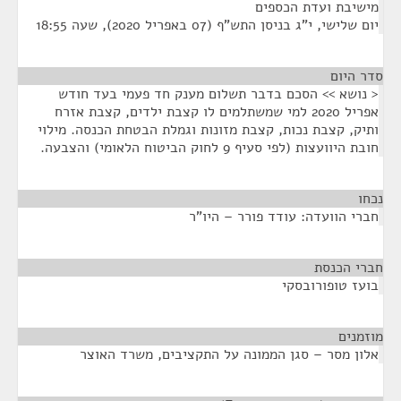
מישיבת ועדת הכספים
יום שלישי, י"ג בניסן התש"ף (07 באפריל 2020), שעה 18:55
סדר היום
< נושא >> הסכם בדבר תשלום מענק חד פעמי בעד חודש
אפריל 2020 למי שמשתלמים לו קצבת ילדים, קצבת אזרח
ותיק, קצבת נכות, קצבת מזונות וגמלת הבטחת הכנסה. מילוי
חובת היוועצות (לפי סעיף 9 לחוק הביטוח הלאומי) והצבעה.
נכחו
¶
חברי הוועדה: עודד פורר – היו"ר
חברי הכנסת
¶
בועז טופורובסקי
מוזמנים
¶
אלון מסר – סגן הממונה על התקציבים, משרד האוצר