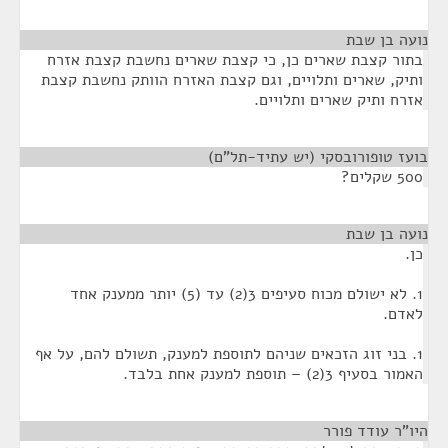
נועה בן שבת
¶
בתור קצבת שארים כן, כי קצבת שארים נחשבת קצבת אזרח
ותיק, שארים ותלויים, וגם קצבת האזרח הוותק נחשבת קצבת
אזרח ותיק שארים ותלויים.
בועז טופורובסקי (יש עתיד-תל"ם)
¶
500 שקלים?
נועה בן שבת
¶
כן.
1. לא ישולם מכוח סעיפים 3(2) עד (5) יותר ממענק אחד
לאדם.
1. בני זוג הזכאים שניהם לתוספת למענק, תשולם להם, על אף
האמור בסעיף 3(2) – תוספת למענק אחת בלבד.
היו"ר עודד פורר
¶