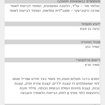
משתתפים (באמצעות Zoom)
¶
שלומי מור – עו"ד, הלשכה המשפטית, המוסד לביטוח לאומי
אורנה ורקוביצקי – סמנכ"לית גמלאות, המוסד לביטוח לאומי
ייעוץ משפטי
¶
נועה בן שבת
מנהל הוועדה
¶
טמיר כהן
רישום פרלמנטרי
¶
מאיר פרץ
הסכם בדבר תשלום מענק חד פעמי בעד חודש אפריל 2020
למי שמשתלמים לו קצבת ילדים, קצבת אזרח ותיק, קצבת
נכות, קצבת מזונות וגמלת הבטחת הכנסה. מילוי חובת
היוועצות (לפי סעיף 9 לחוק הביטוח הלאומי) והצבעה