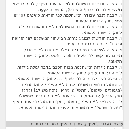
1. קצבה חודשית המשתלמת לפי הוראות סעיף 7 לחוק לפיצוי
נפגעי עירוי דם (נגיף האיידס), התשנ"ג-1992.
1. קצבה לנכה עבודה המשתלמת לפי הוראות סעיפים 105 או
106 לחוק הביטוח הלאומי.
1. קצבה חודשית למתנדב המשתלמת לפי הוראות פרק י"ג
לחוק הביטוח הלאומי.
1. קצבה חודשית לנפגע כוחות הביטחון המשתלם לפי הוראות
פרק י"ג1 לחוק הביטוח הלאומי.
1. קצבה לשירותים מיוחדים וגמלה מיוחדת למי שסובל
ממוגבלות קשה לפי סעיפים 206 ו-206א לחוק הביטוח
הלאומי.
1. קצבת ניידות המשתלמת מכוח הסכם בדבר גמלת ניידות
לפי הוראות סעיף 9 לחוק הביטוח הלאומי.
1. גמלה בעד ילד נכה לפי סעיף 222 לחוק הביטוח הלאומי.
1. תגמול חודשי המשתלם לנכה לפי סעיף 5 לחוק הנכים
(תגמולים ושיקום), התשי"ט-1959 [נוסח משולב] (להלן –
חוק הנכים) או תגמול חודשי אחר לפי חוק הנכים שמשולם
לנכה שזכאי לפי סעיף 5 האמור, חלף התגמול לפי אותו סעיף.
"תושב ישראל" – כמשמעותו לעניין חוק הביטוח הלאומי.
עכשיו נעבור לסעיף 3 שהוא הסעיף המרכזי בהסכם
¶