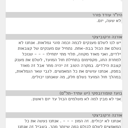
היו"ר עודד פורר
¶
לא שעה, יום.
אורנה ורקוביצקי
¶
יש לנו לשלם מענקים לכמה וכמה סוגי גמלאות. אנחנו לא
נשלם את הכול בבת-אחת. נתחיל עם מענקים של קצבאות
ילדים, ואני מאוד מקווה, תלוי מתי יתחילו - - - שנוכל
למחרת החג, מקסימום בתחילת חול המועד, לשלם את מענק
קצבת הילדים. במקרה הטוב זה יהיה מחר אבל זה מאוד
בספק. אנחנו עושים את כל המאמצים. לגבי שאר הגמלאות,
במהלך חול המועד נשלם חלק, מה שאנחנו יכולים.
בועז טופורובסקי (יש עתיד-תל"ם)
¶
אני לא מבין למה לא משלמים הכול עד יום ראשון.
אורנה ורקוביצקי
¶
אנחנו לא יכולים. זה המון - - - . אנחנו נעשה את כל
המאמצים לשלם לכולם כמה שיותר מהר. בשביל זה אנחנו