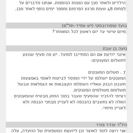
הילדים ולאחר מכן עם המנות הנוספות. אנחנו מדברים על
לפחות 48 שעות מרגע הפרסום ומספר ימים נוסף לאחר מכן.
בועז טופורובסקי (יש עתיד-תל"ם)
¶
מיום שישי עד יום ראשון לכל המאוחר?
נועה בן שבת
¶
אינני יודעת אם הם התחייבו למועד. יש פה סעיף שנוגע
לתשלום המענקים:
7 . תשלום המענקים
המענקים ישולמו על ידי המוסד לביטוח לאומי באמצעות
חשבון הבנק שאליו השתלמו הקצבאות או הגמלאות שבשל
תשלומם משולמים המענקים.
רציתי להזכיר שהסעיף שעבר בתוך החוק מבטיח שהמענקים
האלה לא נחשבים כהכנסה לא לעניין מבחני הכנסה ולא
לעניין מיסוי.
היו"ר עודד פורר
¶
אני רוצה לומר לאוצר וכן ליועצת המשפטית של הוועדה, עלה