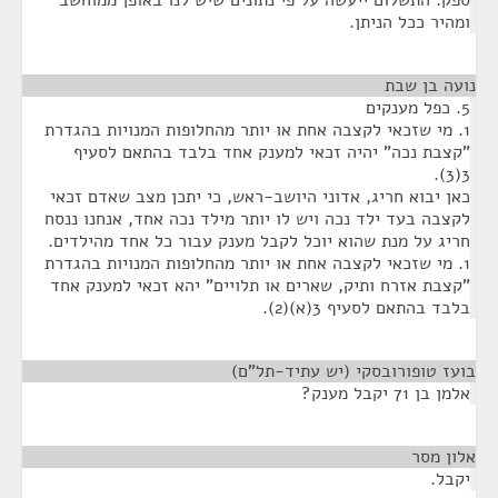
ספק. התשלום ייעשה על פי נתונים שיש לנו באופן ממוחשב
ומהיר ככל הניתן.
נועה בן שבת
¶
5. כפל מענקים
1. מי שזכאי לקצבה אחת או יותר מהחלופות המנויות בהגדרת
"קצבת נכה" יהיה זכאי למענק אחד בלבד בהתאם לסעיף
3(3).
כאן יבוא חריג, אדוני היושב-ראש, כי יתכן מצב שאדם זכאי
לקצבה בעד ילד נכה ויש לו יותר מילד נכה אחד, אנחנו ננסח
חריג על מנת שהוא יוכל לקבל מענק עבור כל אחד מהילדים.
1. מי שזכאי לקצבה אחת או יותר מהחלופות המנויות בהגדרת
"קצבת אזרח ותיק, שארים או תלויים" יהא זכאי למענק אחד
בלבד בהתאם לסעיף 3(א)(2).
בועז טופורובסקי (יש עתיד-תל"ם)
¶
אלמן בן 71 יקבל מענק?
אלון מסר
¶
יקבל.