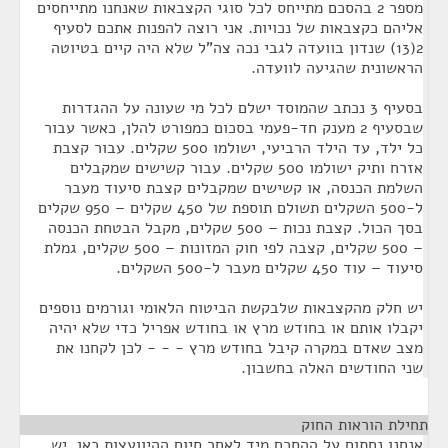
מספר 2 בהסכם מתייחס לכל סוגי הקצבאות שאנחנו מתייחסים
אליהם כקצבאות של נכויות. אני רוצה להפנות אתכם לסעיף
2(13) שנדון בוועדה לגבי נכה צה"ל שלא היה קיים בטיוטה
הראשונית שהגיעה לוועדה.
בסעיף 3 נכתב שהמוסד ישלם לכל מי שעונה על ההגדרות
שבסעיף 2 מענק חד-פעמי בסכום כמפורט להלן, כאשר עבור
כל ילד, עד הילד הרביעי, ישולמו 500 שקלים. עבור קצבת
אזרח ותיק ישולמו 500 שקלים. עבור קשישים שמקבלים
השלמת הכנסה, או קשישים שמקבלים קצבת סיעוד מעבר
ל-500 השקלים תשולם תוספת של 450 שקלים – 950 שקלים
בסך הכול. קצבת נכות – 500 שקלים, מקבל הבטחת הכנסה
– 500 שקלים, קצבה לפי חוק המזונות – 500 שקלים, גמלת
סיעוד – עוד 450 שקלים מעבר ל-500 השקלים.
יש חלק מהקצבאות שלבקשת הביטוח הלאומי וגורמים נוספים
יקבלו אותם או בחודש מרץ או בחודש אפריל כדי שלא יהיה
מצב שאדם במקרה קיבל בחודש מרץ - - - לכן לקחנו את
שני החודשים האלה בחשבון.
תחילת הוראות החוק
¶
אנחנו נחתום על ההסכם מיד לאחר סיום ההיוועצות כאן. יש