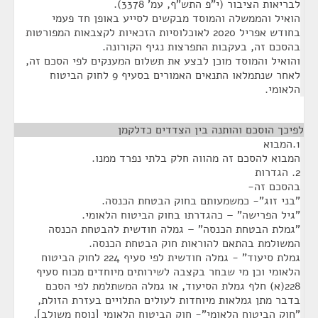
לבריאות הציבור (י"פ התש"ף, עמ' 3378).
הואיל והממשלה והמוסד מבקשים לסייע באופן חד פעמי
בחודש אפריל 2020 לאוכלוסיות הזכאיות לקצבאות המפורטות
בהסכם זה, בעקבות התפרצות נגיף הקורונה.
והואיל והמוסד מוכן לבצע את תשלום המענקים לפי הסכם זה,
לאחר שנתמלאו התנאים האמורים בסעיף 9 לחוק הביטוח
הלאומי.
לפיכך הוסכם והותנה בין הצדדים כדלקמן
¶
1.המבוא
המבוא להסכם זה מהווה חלק בלתי נפרד ממנו.
2. הגדרות
בהסכם זה-
"בני זוג"- כמשמעותם בחוק הבטחת הכנסה.
"גיל הפרישה" – כהגדרתו בחוק הביטוח הלאומי.
"גמלת הבטחת הכנסה" – גמלה חודשית להבטחת הכנסה
המשולמת בהתאם להוראות חוק הבטחת הכנסה.
גמלת סיעוד" - גמלה חודשית לפי סעיף 224 לחוק הביטוח
הלאומי וכן מי שבחר בקצבה לשירותים מיוחדים מכוח סעיף
228(א) חלף גמלת הסיעוד, או גמלה המשתלמת לפי הסכם
בדבר מתן גמלאות מיוחדות לעולים התלויים בעזרת הזולת,
"חוק הביטוח הלאומי"- חוק הביטוח הלאומי [נוסח משולב],