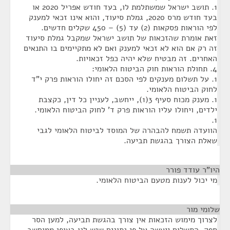
1. תושב ישראל שמשתלמת לו, בעד חודש אפריל 2020 או
בעד חודש מרס 2020, גמלת סיעוד, והוא אינו זכאי למענק
לפי הוראות פסקאות (2) עד (5) – 450 שקלים חדשים.
זאת אומרת שהזכאות של תושב ישראל שמקבל גמלת סיעוד
זה רק אם הוא לא זכאי למענק ואם לא מתקיימים בו התנאים
האחרים. זה מבטיח שלא יהיה כפל זכאויות.
4. תחולת הוראות חוק הביטוח הלאומי:
1. על תשלום מענקים לפי הסכם זה יחולו הוראות פרק י"ד
לחוק הביטוח הלאומי.
1. מענק מכוח סעיף 3(1), ייחשב, לעניין כל דין, כקצבת
ילדים, ויחולו עליו הוראות פרק ד' לחוק הביטוח הלאומי.
1.
הוועדה תשמח להבהרה של המוסד לביטוח הלאומי לגבי
שאלת הצורך בהגשת תביעה.
היו"ר עודד פורר
¶
מי יכול לענות מטעם הביטוח הלאומי.
שלומי מור
¶
לצרוך מימוש הזכאות אין צורך בהגשת תביעה, למען הסר