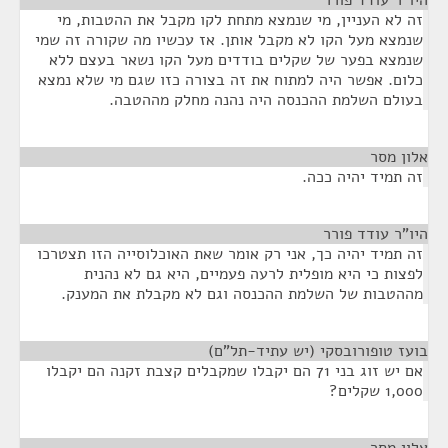
היו"ר עודד פורר
¶
זה לא העניין, מי שנמצא מתחת לקו מקבל את ההטבות, מי
שנמצא מעל הקו לא מקבל אותן. אז עכשיו מה שקורה זה שמי
שנמצא בפער של שקלים בודדים מעל הקו נשאר בעצם ללא
כלום. אפשר היה למתוח את זה בצורה כזו שגם מי שלא נמצא
בעולם השלמת ההכנסה היה נהנה מחלק מההטבה.
אלון מסר
¶
זה תמיד יהיה ככה.
היו"ר עודד פורר
¶
זה תמיד יהיה כך, אני רק אומר שאת האוכלוסייה הזו תצטרכו
לפצות כי היא מופלית לרעה פעמיים, היא גם לא נהנית
מההטבות של השלמת ההכנסה וגם לא מקבלת את המענק.
בועז טופורובסקי (יש עתיד-תל"ם)
¶
אם יש זוג בני 71 הם יקבלו שמקבלים קצבת זקנה הם יקבלו
1,000 שקלים?