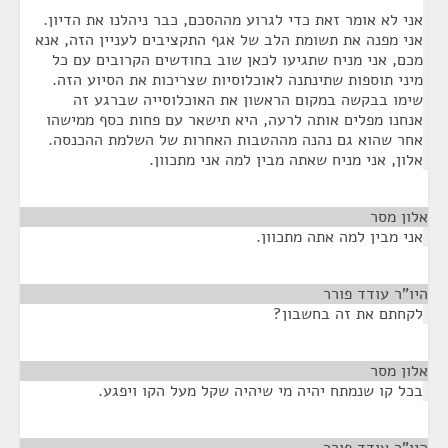
אני לא אומר זאת כדי לגרוע מההסכם, כבר ניהלנו את הדיון.
אני מפנה את תשומת הלב של אגף התקציבים לעניין הזה, אנא
מכם, אני מניח שתגיעו לכאן שוב בחודשים הקרובים עם כל
מיני תוספות שתינתנה לאוכלוסיות שצריכות את הסיוע הזה.
שימו בבקשה במקום הראשון את האוכלוסייה שברגע זה
אנחנו מפלים אותה לרעה, היא תישאר עם פחות כסף ממישהו
אחר שהוא גם נהנה מההטבות האחרות של השלמת ההכנסה.
אלון, אני מניח שאתה מבין למה אני מתכוון.
אלון מסר
¶
אני מבין למה אתה מתכוון.
היו"ר עודד פורר
¶
לקחתם את זה בחשבון?
אלון מסר
¶
בכל קו שנמתח יהיה מי שיהיה שקל מעל הקו ויפגע.