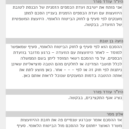
היו"ר עודד פורר
¶
אני פותח את ישיבת ועדת הכספים הזמנית של הכנסת לטובת
היוועצות עם ועדת הכספים הזמנית בעניין הסכם למתן
מענקים לפי סעיף 9 לחוק הביטוח הלאומי. היועצת המשפטית
של הוועדה, בבקשה.
נועה בן שבת
¶
ההסכם הוא לפי סעיף 9 לחוק הביטוח הלאומי, סעיף שמאפשר
למוסד – לאחר היוועצות עם הוועדה – כרגע מדובר בוועדת
הכספים. על פי ההסכם רשאי המוסד ליתן בשם הממשלה
לכלל תושבי המדינה או לחלקים מהם הטבה סוציאליות שאינן
ניתנות לפי חוק זה או לפי - - - אחר. כאן מוצע לתת את
אותה ההטבה בדמות המענקים שנוכל לראות אותם כאן.
היו"ר עודד פורר
¶
נציג אגף התקציבים, בבקשה.
אלון מסר
¶
אז ההסכם אומר שברגע שנסיים פה את חובת ההיוועצות
משרד האוצר יחתום על ההסכם מול הביטוח הלאומי. סעיף