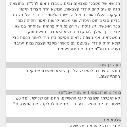
הנושא של מקבלי קצבאות נכים שעבדו ויצאו לחל"ת, כתוצאה
מזה עושים להם קיזוז קצבאות. הנושא הזה מצריך תיקון
חקיקה. העלנו את זה מול הביטוח הלאומי ודיברנו על זה גם
בדיון סביב חוק היסוד. אני מצפה לראות תיקון חקיקה מהר
ככל האפשר. יש נוסח של הצעת חוק פרטית שנוסחה בנושא,
אבל דרך המלך להתקדם בנושא היא דרך הצעת חוק
ממשלתית. אני מצפה לראות חקיקה כזו מיד לאחר הפסח כדי
שלא יהיה קיזוז שבעצם עם מישהו מקבל קצבת נכות ועובד
ועכשיו בחל"ת אז הוא נפגע פעמיים.
נועה בן שבת
¶
הוועדה צריכה להצביע על כך שהיא מאשרת את קיום
ההתייעצות.
בועז טופורובסקי (יש עתיד-תל"ם)
¶
לא קיבלתי תשובה לגבי התשלום, היום יום שלישי, עוד 48
שעות זה יום חמישי בערב – אז יתחילו לקבל את המענקים?
שלומי מור
¶
אינני יכול להתחייב על שעה.