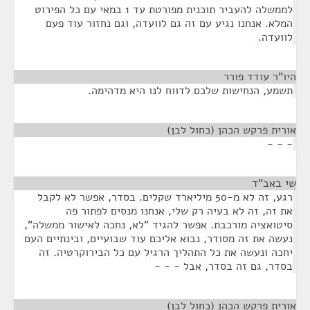
לממשלה להעביר תוכנית מפורטת עד 1 במאי עם כל הפירוט
המלא. אנחנו נגיע עם זה גם לוועדה, וגם נחזור עוד פעם
לוועדה.
היו"ר עודד פורר
¶
תשמע, הנחישות שלכם לדווח לנו היא מדהימה.
אורית פרקש הכהן (כחול לבן)
¶
- - -
שי באב"ד
¶
רגע, זה לא מ-50 מיליארד שקלים. בסדר, אפשר לא לקבל
את זה, זה לא בעיה רק שלי, אנחנו מנסים לפתור פה
סיטואציה מורכבת. אפשר להגיד "לא, נחכה לאישור ממשלה",
נעשה את זה מסודר, נבוא אליכם עוד שבועיים, ובינתיים העם
יחכה ונעשה את כל התהליך הרגיל עם כל הבירוקרטיה. זה
בסדר, גם זה בסדר, אבל - - -
אורית פרקש הכהן (כחול לבן)
¶