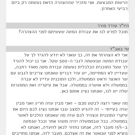
הרשות המבצעת. אני מזכיר שההצהרה הזאת נעשתה רק ביום
רביעי האחרון.
היו"ר עודד פורר
¶
תוכל לפרט לנו את עבודת המטה שעשיתם לפני ההצהרה?
שי באב"ד
¶
אני לא הצהרתי את זה, כך שאני לא יודע להגיד לך על
עבודת המטה שנעשתה לגבי ה-500 שקל. אני כן יכול להגיד
לך שעל התוכנית הכלכלית נעשתה עבודת מטה מאוד רחבה,
שעדיין לא הסתיימה, יש עוד דברים שאנחנו צריכים לגבש עם
שר האוצר וראש הממשלה, ולכן התוכנית עדיין לא עברה
בממשלה ולא אושרה בממשלה. אבל את עיקריה ואת המסגרות
שלה יש לנו, ואנחנו נציג אותם כאן.
מה שאני רוצה לבקש מכם – ואני מבין שזה חריג ואני מבין
שזה בעייתי – זה להגיע למצב שבו אנחנו נציג לכם היום את
עיקרי התוכנית ונצהיר לכם שזה מה שאנחנו הולכים לאשר
בממשלה. ככל שבממשלה יהיה משהו אחר וככל שנסטה
ב-15% מעבר לזה, אנחנו נחזור לכאן לוועדה, ואנחנו לא
נוציא לפני שנאשר את זה אצלכם. מעבר לזה, אנחנו מחויבים