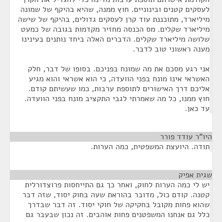
לעסקים קטנים ובינוניים. חוץ ממנה, שהיא בהיקף של שמונה
מיליארד, מתוכננת עוד קרן לעסקים גדולים, בהיקף של שישה
מיליארד שקלים. מס הכנסה מחזיר מקדמות בגובה של כמעט
שלושה מיליארד שקלים. הדברים האלה ביחד נותנים בעינינו
מענה ראשוני טוב לדבר.
אני רגע מסכם את מה שמונח בפניכם. בסופו של דבר, חלק
האשראי אינו מונח בפני הוועדה, כי הוא אשראי והוא מגיע
אליכם דרך האישורים לתוספת ערבות, כמו שעשיתם קודם.
חוץ ממנו, כל מה שאמרתי לגבי התקציב מונח בפני הוועדה.
עד כאן.
היו"ר עודד פורר
¶
תודה. היועצת המשפטית, כמה הערות.
שגית אפיק
¶
יש לי כמה הערות לחוק, ואחר כך גם התייחסות פרוצדורלית
קטנה. קודם כול, מדובר בהוראת שעה בחוק יסוד, שזה דבר
שהוא פחות מקובל בחקיקה של חוקי יסוד. זה דבר שבדרך
כלל גם אנחנו המשפטנים פחות אוהבים. זה נכון שבעבר גם