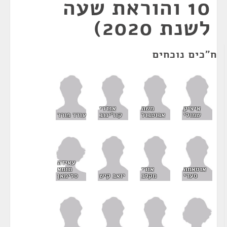
10 והוראת שעה
לשנת 2020)
ח"כים נוכחים
איציק
משה
אנדרי
שמולי
אבוטבול
קוז'ינוב
עודד פורר
עאידה
תומא
אוסאמה
אורי
סלימאן
סעדי
מקלב
יואב קיש