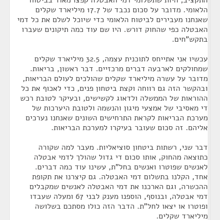
התקציב, היות שתשלומי דמי האבטלה קפצו מאוד בביטוח
הלאומי. מדובר על סכום נכבד של 17.7 מיליארד שקלים
שאנחנו מעבירים לביטוח הלאומי כדי שיוכל לשלם את כל דמי
האבטלה כפי שהחוק דורש. היו שם עוד כמה תיקונים שעברו
בתקש"חים.
עכשיו אני אתייחס לתוכנית עצמה, 32.5 מיליארד שקלים
שמחולקים לארבעה דברים מרכזיים. דבר ראשון, בריאות.
מדובר על עשרה מיליארד שקלים שהולכים לעולם הבריאות,
ובהקשר הזה גם רווחה וקצת ביטחון פנים, כדי לאכוף את כל
ההוראות של הממשלה ולדאוג לקשישים, ובעיקר לטובת רכש
די מאסיבי של אמצעי מיגון והנשמה ולטובת היערכות של
מערכת הבריאות לקראת התרחישים השונים שאנחנו נערכים
אליהם. זה סכום שעובר בעיקרו למערכת הבריאות.
דבר שני, רשתות ביטחון סוציאליות. מעבר למה שקורה
כתוצאה מהחוק, אותו סכום די גדול שהולך לדמי אבטלה
לאנשים שפוטרו ואנשים בחל"ת, עשינו עוד כמה דברים.
אחד, הקלנו בתשלום דמי האבטלה. גם קיצרנו את תקופת
ההכשרה, וגם הארכנו את דמי האבטלה לאנשים שמקבלים
דמי אבטלה, ובנוסף, הוספנו מענק לבני 67 ומעלה שעבדו
ופוטרו או יצאו לחל"ת. הדבר הזה כולו מסתכם בשלושה
מיליארד שקלים.