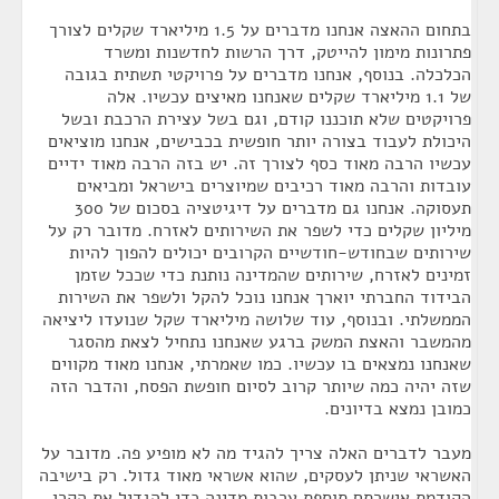
בתחום ההאצה אנחנו מדברים על 1.5 מיליארד שקלים לצורך
פתרונות מימון להייטק, דרך הרשות לחדשנות ומשרד
הכלכלה. בנוסף, אנחנו מדברים על פרויקטי תשתית בגובה
של 1.1 מיליארד שקלים שאנחנו מאיצים עכשיו. אלה
פרויקטים שלא תוכננו קודם, וגם בשל עצירת הרכבת ובשל
היכולת לעבוד בצורה יותר חופשית בכבישים, אנחנו מוציאים
עכשיו הרבה מאוד כסף לצורך זה. יש בזה הרבה מאוד ידיים
עובדות והרבה מאוד רכיבים שמיוצרים בישראל ומביאים
תעסוקה. אנחנו גם מדברים על דיגיטציה בסכום של 300
מיליון שקלים כדי לשפר את השירותים לאזרח. מדובר רק על
שירותים שבחודש-חודשיים הקרובים יכולים להפוך להיות
זמינים לאזרח, שירותים שהמדינה נותנת כדי שככל שזמן
הבידוד החברתי יוארך אנחנו נוכל להקל ולשפר את השירות
הממשלתי. ובנוסף, עוד שלושה מיליארד שקל שנועדו ליציאה
מהמשבר והאצת המשק ברגע שאנחנו נתחיל לצאת מהסגר
שאנחנו נמצאים בו עכשיו. כמו שאמרתי, אנחנו מאוד מקווים
שזה יהיה כמה שיותר קרוב לסיום חופשת הפסח, והדבר הזה
כמובן נמצא בדיונים.
מעבר לדברים האלה צריך להגיד מה לא מופיע פה. מדובר על
האשראי שניתן לעסקים, שהוא אשראי מאוד גדול. רק בישיבה
הקודמת אישרתם תוספת ערבות מדינה כדי להגדיל את הקרן