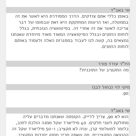
שי באב"ד
¶
באופן כללי אתם צודקים. הדרך המסודרת היא לאשר את זה
בממשלה, ואז הרשות המחוקקת היא זאת שבסופו של דבר
צריכה לאשר את זה אחרי זה. בסיטואציה הנוכחית, בגלל
לוחות הזמנים ובגלל הסיטואציה המאוד מאוד מיוחדת שאנחנו
נמצאים בה, קשה לנו לעבוד במסגרות האלה ולעמוד באותם
לוחות הזמנים.
היו"ר עודד פורר
¶
מה התקציב של התוכנית?
מיקי לוי (כחול לבן)
¶
90.
שי באב"ד
¶
הוא לא 90, צריך לדייק. הקופסה שאנחנו מדברים עליה
מחולקת לשני חלקים. 40 מיליארד שקל ממנה הולכת לחוב,
כלומר לתשלומי קרן, שזה לא תקציב; ו-50 מיליארד שקל זה
ההוצאה התקציבית, מה שאתה מכיר מחוק יסודות התקציב.