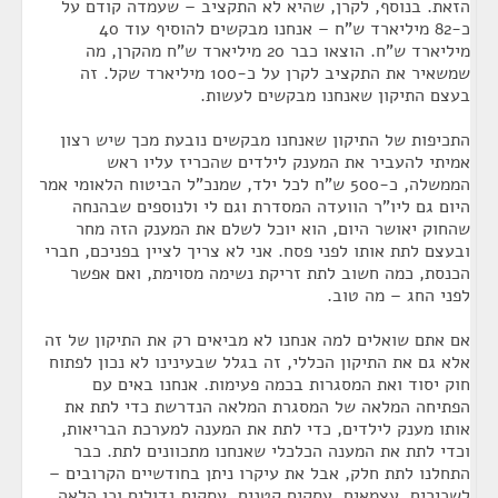
הזאת. בנוסף, לקרן, שהיא לא התקציב – שעמדה קודם על
כ-82 מיליארד ש"ח – אנחנו מבקשים להוסיף עוד 40
מיליארד ש"ח. הוצאו כבר 20 מיליארד ש"ח מהקרן, מה
שמשאיר את התקציב לקרן על כ-100 מיליארד שקל. זה
בעצם התיקון שאנחנו מבקשים לעשות.
התכיפות של התיקון שאנחנו מבקשים נובעת מכך שיש רצון
אמיתי להעביר את המענק לילדים שהכריז עליו ראש
הממשלה, כ-500 ש"ח לכל ילד, שמנכ"ל הביטוח הלאומי אמר
היום גם ליו"ר הוועדה המסדרת וגם לי ולנוספים שבהנחה
שהחוק יאושר היום, הוא יוכל לשלם את המענק הזה מחר
ובעצם לתת אותו לפני פסח. אני לא צריך לציין בפניכם, חברי
הכנסת, כמה חשוב לתת זריקת נשימה מסוימת, ואם אפשר
לפני החג – מה טוב.
אם אתם שואלים למה אנחנו לא מביאים רק את התיקון של זה
אלא גם את התיקון הכללי, זה בגלל שבעינינו לא נכון לפתוח
חוק יסוד ואת המסגרות בכמה פעימות. אנחנו באים עם
הפתיחה המלאה של המסגרת המלאה הנדרשת כדי לתת את
אותו מענק לילדים, כדי לתת את המענה למערכת הבריאות,
וכדי לתת את המענה הכלכלי שאנחנו מתכוונים לתת. כבר
התחלנו לתת חלק, אבל את עיקרו ניתן בחודשיים הקרובים –
לשכירים, עצמאים, עסקים קטנים, עסקים גדולים וכן הלאה.