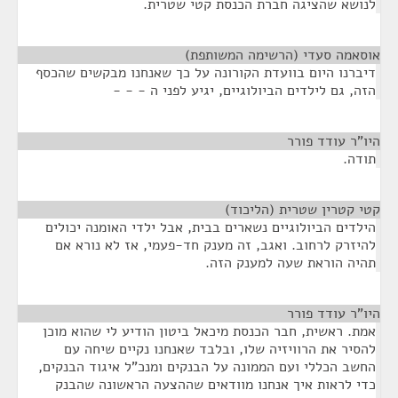
לנושא שהציגה חברת הכנסת קטי שטרית.
אוסאמה סעדי (הרשימה המשותפת)
¶
דיברנו היום בוועדת הקורונה על כך שאנחנו מבקשים שהכסף
הזה, גם לילדים הביולוגיים, יגיע לפני ה - - -
היו"ר עודד פורר
¶
תודה.
קטי קטרין שטרית (הליכוד)
¶
הילדים הביולוגיים נשארים בבית, אבל ילדי האומנה יכולים
להיזרק לרחוב. ואגב, זה מענק חד-פעמי, אז לא נורא אם
תהיה הוראת שעה למענק הזה.
היו"ר עודד פורר
¶
אמת. ראשית, חבר הכנסת מיכאל ביטון הודיע לי שהוא מוכן
להסיר את הרוויזיה שלו, ובלבד שאנחנו נקיים שיחה עם
החשב הכללי ועם הממונה על הבנקים ומנכ"ל איגוד הבנקים,
כדי לראות איך אנחנו מוודאים שההצעה הראשונה שהבנק