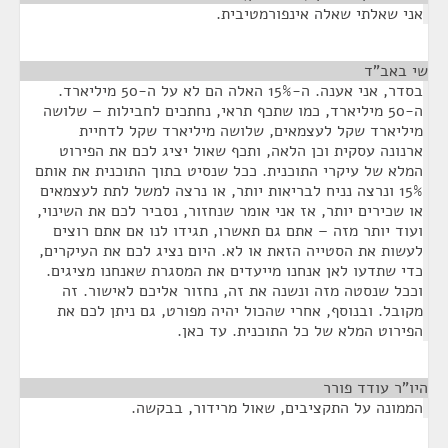
אני שאלתי שאלה אינפורמטיבית.
שי באב"ד
¶
בסדר, אני אענה. ה-15% האלה הם לא על ה-50 מיליארד.
ה-50 מיליארד, כמו שתכף תראי, נחתכים לחבילות – שלושה
מיליארד שקל לעצמאים, שלושה מיליארד שקל לדחיית
ארנונה עסקית וכן הלאה, ותכף שאול יציג לכם את הפירוט
המלא של עיקרי התוכנית. ככל שנסיט בתוך התוכנית את אותם
15% ונרצה נניח לבריאות יותר, או נרצה למשל לתת לעצמאים
או שכירים יותר, אז אני אומר שנחזור, נסביר לכם את השינוי,
ועוד יותר מזה – אתם גם תאשרו, תגידו לנו אם אתם רוצים
לעשות את הסטייה הזאת או לא. היום נציג לכם את העיקרים,
כדי שתדעו לאן אנחנו מייעדים את המסגרת שאנחנו מציגים.
וככל שנסטה מזה ונשנה את זה, נחזור אליכם לאישור. זה
מקובל. ובנוסף, אחרי שהכול יהיה מפורט, גם ניתן לכם את
הפירוט המלא של כל התוכנית. עד כאן.
היו"ר עודד פורר
¶
הממונה על התקציבים, שאול מרידור, בבקשה.