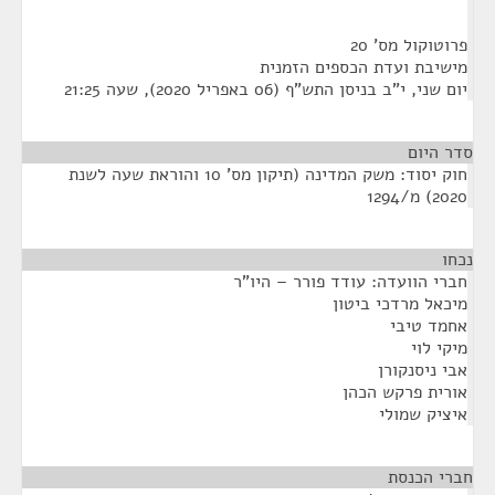
פרוטוקול מס' 20
מישיבת ועדת הכספים הזמנית
יום שני, י"ב בניסן התש"ף (06 באפריל 2020), שעה 21:25
סדר היום
חוק יסוד: משק המדינה (תיקון מס' 10 והוראת שעה לשנת
2020) מ/1294
נכחו
¶
חברי הוועדה: עודד פורר – היו"ר
מיכאל מרדכי ביטון
אחמד טיבי
מיקי לוי
אבי ניסנקורן
אורית פרקש הכהן
איציק שמולי
חברי הכנסת
¶