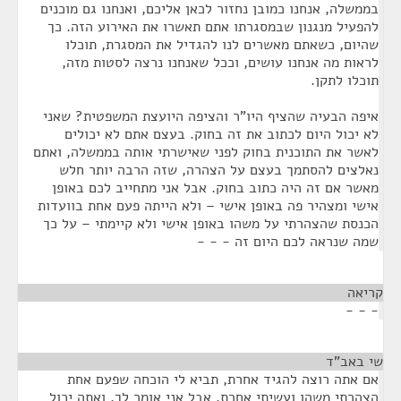
בממשלה, אנחנו כמובן נחזור לכאן אליכם, ואנחנו גם מוכנים
להפעיל מנגנון שבמסגרתו אתם תאשרו את האירוע הזה. כך
שהיום, כשאתם מאשרים לנו להגדיל את המסגרת, תוכלו
לראות מה אנחנו עושים, וככל שאנחנו נרצה לסטות מזה,
תוכלו לתקן.
איפה הבעיה שהציף היו"ר והציפה היועצת המשפטית? שאני
לא יכול היום לכתוב את זה בחוק. בעצם אתם לא יכולים
לאשר את התוכנית בחוק לפני שאישרתי אותה בממשלה, ואתם
נאלצים להסתמך בעצם על הצהרה, שזה הרבה יותר חלש
מאשר אם זה היה כתוב בחוק. אבל אני מתחייב לכם באופן
אישי ומצהיר פה באופן אישי – ולא הייתה פעם אחת בוועדות
הכנסת שהצהרתי על משהו באופן אישי ולא קיימתי – על כך
שמה שנראה לכם היום זה - - -
קריאה
¶
- - -
שי באב"ד
¶
אם אתה רוצה להגיד אחרת, תביא לי הוכחה שפעם אחת
הצהרתי משהו ועשיתי אחרת. אבל אני אומר לך, ואתה יכול