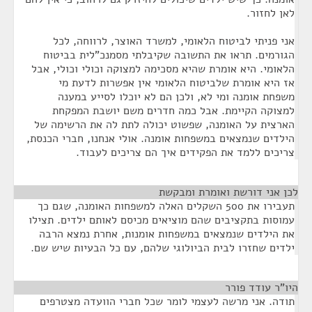
לאן לחזור.
אני פניתי לביטוח הלאומי, למשרד האוצר, לרווחה, לכל
הגורמים. תראו את התשובה שקיבלתי מסמנכ"לית בביטוח
הלאומי. היא אומרת שהיא מסכימה למצוקה וכולי וכולי, אבל
אז היא אומרת שלביטוח הלאומי אין אפשרות לדעת מי
משפחת אומנה ומי לא, ולכן הם לא יוכלו לסייע במענה
למצוקה הקיימת. אבל כמה חדרים משם יושבת המפקחת
הארצית על האומנה, שפשוט יכולה לתת לה את הרשימה של
הילדים שנמצאים במשפחות אומנה. אולי אנחנו, חברי הכנסת,
צריכים ללמד את הפקידים איך הם צריכים לעבוד.
לכן אני דורשת ואומרת ומבקשת
¶
תעבירו את 500 השקלים האלה למשפחות האומנה, שגם כך
עמוסות בתקציבים שהם מוציאים מכיסם לאותם ילדים. תצילו
את הילדים שנמצאים במשפחות אומנות, אחרת נמצא הרבה
ילדים שחזרו לבית הביולוגי שלהם, עם כל הבעיות שיש שם.
היו"ר עודד פורר
¶
תודה. אני מרשה לעצמי לומר שכל חברי הוועדה מצטרפים