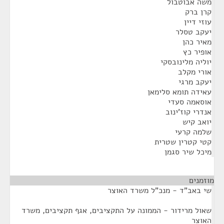
משה אבוטבול
קרן ברק
עוזי דיין
יעקב טסלר
מאיר כהן
אופיר כץ
יוליה מלינובסקי
אורי מקלב
יעקב מרגי
עאידה תומא סלימאן
אוסאמה סעדי
אנדרי קוז'ינוב
יואב קיש
שלמה קרעי
קטי קטרין שטרית
מיכל שיר סגמן
מוזמנים
¶
שי באב"ד - מנכ"ל משרד האוצר
שאול מרידור - הממונה על התקציבים, אגף תקציבים, משרד
האוצר