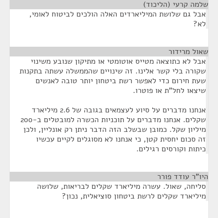
שלמה קרעי (הליכוד)
¶
אבל גם שלושת המיליארדים האלה הולכים לביטוח לאומי,
לא?
שאול מרידור
¶
אבל לא כתוצאה מטייס אוטומטי או מתיקון שנובע משינוי
שקורה בלי קשר אלינו. זה שינויים שהממשלה עשתה בתקנות
שעת חירום כדי לאפשר רשת ביטחון יותר טובה לאנשים
שיצאו לחל"ת או פוטרו.
אנחנו מדברים על סיוע לעצמאים בגובה של 2.6 מיליארד
שקלים. אנחנו מדברים על תוכניות הכשרה למובטלים ב-200
מיליון שקל. כמובן שבשלב הזה הדבר ניתן רק אונליין, ולכן
זה סכום יחסית קטן, כי אנחנו לא מסוגלים לקיים עכשיו
כיתות וקורסים רגילים.
היו"ר עודד פורר
¶
סליחה, שאול. עשרה מיליארד שקלים לבריאות, שלושה
מיליארד שקלים לרשת ביטחון סוציאלית, נכון?