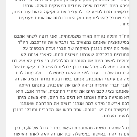
נפרט היום בפניכם איפה עומדים המענקים האלה. אנחנו
מבקשים מכם לסייע לנו להעביר את החקיקה הזאת עוד היום,
כדי שנוכל להשלים את חוק היסוד ולתת את אותם מענקים
מחר.
היו"ר העלה נקודה מאוד משמעותית, ואני רוצה לשתף אתכם
בסיטואציה שאנחנו נמצאים בה ולבקש את עזרתכם. היו"ר
שאל מה יהיה מנגנון הפיקוח של חברי ועדת הכספים על
התוכנית הכלכלית שאנחנו מציגים היום. לצערי אנחנו לא
יכולים לאשר היום את התוכנית הכלכלית, כי עדיין לא אישרנו
אותה בממשלה. אבל אנחנו כן יכולים להציג לכם עיקרים של
הכוונות שלנו – עוד לפני שהצגנו לממשלה – ולהראות לכם
מה הם עיקרי התוכנית. אנחנו בטח ובטח נחזור ונציג את זה
לפני חברי הוועדה ונראה להם את התוכנית. כוונתנו הייתה
שאנחנו נציג לכם היום את עיקרי התוכנית, שדרך אגב, היא
לא מופיעה בחוק ואנחנו לא דנים בה היום, היא פשוט תיתן
לכם איזשהו מידע למה אנחנו רוצים את ההרחבה שאנחנו
מבקשים ומה יש בתוכה. אתם תראו את הדברים ותוכלו כמובן
להעיר הערות.
ככל שתהיה סטייה מהתוכנית הזאת בסדר גודל של 15%, בין
אם זה יהיה באישור בממשלה ובין אם זה יהיה לאחר האישור