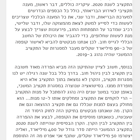
התקציב לשנת 2020. עיקריה כוללים, דבר ראשון, מענה
תקציבי לאירוע הבריאותי, כולל כל הכספים הנדרשים
למערכת הבריאות, ודבר שני, את כל המענה הכלכלי שצריכים
לעשות כדי לסייע למשק לצאת מהמצוקה שלו, ודבר שלישי,
רכיב שמדבר על התפתחות החוב, פירעונות שצריך לבצע על
מנת לעשות שחלופים, כדי להגביר את היכולת של החשב
הכללי לגייס חוב. לכן אנחנו מבקשים להביא לאישור קופסה
של כ-90 מיליארד שקלים מעבר למסגרות של התקציב
ההמשכי שהיה נהוג ב-2019.
בנוסף, חשוב לציין שהתיקון הזה מביא הפרדה מאוד חשובה
בין תקציב לבין ניהול חוב. בדרך כלל בכל שנה רגילה יש לנו
מסגרות תקציב, והקרן לא נמצאת בתוך התקציב אלא היא
מופרדת ממנו. בסיטואציה שנוצרה במסגרת תקציב המשכי,
באופן טכני במשך שנים היה נהוג להסתכל על מנות התקציב
– הרי לוקחים את התקציב ומחלקים אותו ל-12 מנות... הוא
מחולק בעצם למנות שכללו גם את תקציב ההוצאה וגם את
הקרן. מה שאנחנו מבקשים בתיקון הזה לחוק היסוד זה
שעכשיו, כשאנחנו מוסיפים את הקופסה, לבצע את ההפרדה
בין התקציב לבין הקרן. הקרן הבסיסית שהייתה לשנת 2020
בתקציב ההמשכי הייתה סדר גודל של 400 מיליארד, ואליה
יצטרפו 50 מיליארד שקלים, שתכף אני אפרט מה זה התוספת