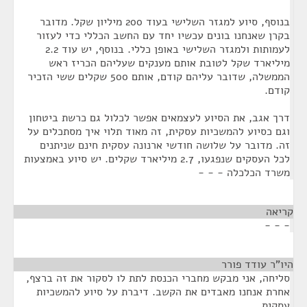
בנוסף, סיוע למגזר השלישי בעוד 200 מיליון שקל. מדובר
בקרן שאנחנו בונים עכשיו יחד עם החשב הכללי כדי לעזור
לעמותות ולמגזר השלישי באופן כללי. בנוסף, יש עוד 2.2
מיליארד שקל לטובת אותם מענקים שעליהם הכריז ראש
הממשלה, שדובר עליהם קודם, אותם 500 שקלים ששי הזכיר
קודם.
דרך אגב, את הסיוע לעצמאים אפשר לכלול גם כרשת ביטחון
וגם כסיוע להמשכיות עסקית, זה מאוד תלוי איך מסתכלים על
זה. מדובר על שלושה חודשי ארנונה עסקית חינם שניתנים
לכל העסקים שנפגעו, 2.7 מיליארד שקלים. יש סיוע באמצעות
משרד הכלכלה - - -
קריאה
¶
- - -
היו"ר עודד פורר
¶
סליחה, אני מבקש מחברי הכנסת לתת לו לסקור את זה ברצף,
אחרת אנחנו מאבדים את הקשב. דיברת על סיוע להמשכיות
עסקית.