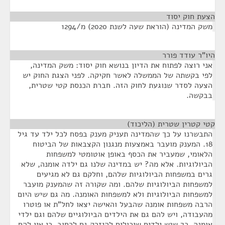
הצעת חוק יסוד
¶
משק המדינה (הוראת שעה לשנת 2020) מ/1294
היו"ר עודד פורר
¶
אני רוצה לפתוח את הדיון בנושא חוק יסוד: משק המדינה,
לפי בקשתה של הממשלה לאשר חקיקה. לפני הצגת החוק יש
הצעה לסדר שנוגעת לחוק הזה. חברת הכנסת קטי שטרית,
בבקשה.
קטי קטרין שטרית (הליכוד)
¶
התבשרנו על כך שהמדינה תעניק מענק בפסח לכל ילד עד גיל
18. המענק מועבר באמצעות מנגנון הקצבאות של הביטוח
הלאומי, שמעביר את הכסף באופן אוטומטי למשפחות
הביולוגיות. אלא מה? יש במדינה שלנו גם ילדה אומנה, שלא
גרים במשפחות הביולוגיות שלהם, וחלקם גם לא מגיעים
למשפחות הביולוגיות שלהם. ומה שקורה זה שהמענק מועבר
למשפחות הביולוגיות ולא למשפחות האומנה. מה גם שיש היום
הרבה משפחות אומנה שהבעל והאישה יצאו לחל"ת או פוטרו
מהעבודה, ויש להם גם את הילדים הביולוגיים שלהם וגם ילדי
אומנה. כך שיש ילדים שיכולים להיזרק גם לרחוב, כי אין להם