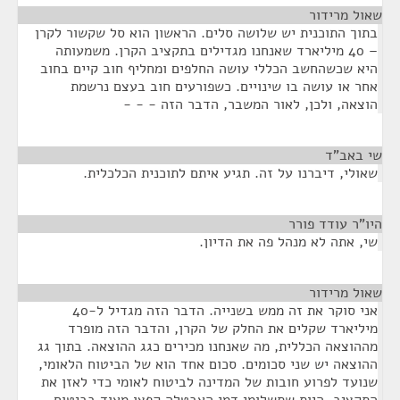
שאול מרידור
¶
בתוך התוכנית יש שלושה סלים. הראשון הוא סל שקשור לקרן
– 40 מיליארד שאנחנו מגדילים בתקציב הקרן. משמעותה
היא שכשהחשב הכללי עושה החלפים ומחליף חוב קיים בחוב
אחר או עושה בו שינויים. כשפורעים חוב בעצם נרשמת
הוצאה, ולכן, לאור המשבר, הדבר הזה - - -
שי באב"ד
¶
שאולי, דיברנו על זה. תגיע איתם לתוכנית הכלכלית.
היו"ר עודד פורר
¶
שי, אתה לא מנהל פה את הדיון.
שאול מרידור
¶
אני סוקר את זה ממש בשנייה. הדבר הזה מגדיל ל-40
מיליארד שקלים את החלק של הקרן, והדבר הזה מופרד
מההוצאה הכללית, מה שאנחנו מכירים כגג ההוצאה. בתוך גג
ההוצאה יש שני סכומים. סכום אחד הוא של הביטוח הלאומי,
שנועד לפרוע חובות של המדינה לביטוח לאומי כדי לאזן את