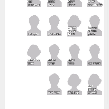
יוליה
יעקב
אחמד
אבי
מלינובסקי
טסלר
טיבי
ניסנקורן
אורית
מיכאל
פרקש
מרדכי
הכהן
ביטון
מאיר כהן
מיקי לוי
מיכל שיר
יעקב
שלמה
סגמן
אופיר כץ
מרגי
קרעי
קטי
קטרין
שטרית
קרן ברק
עוזי דיין