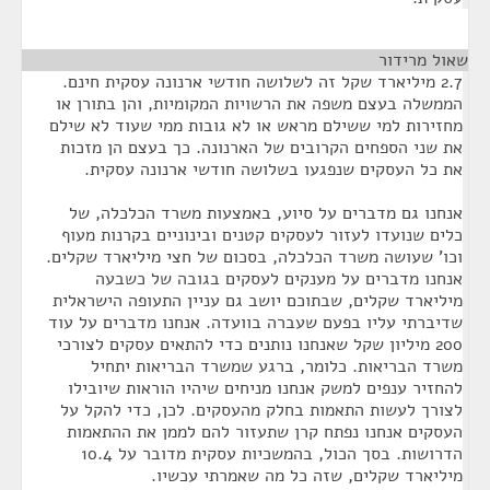
שאול מרידור
¶
2.7 מיליארד שקל זה לשלושה חודשי ארנונה עסקית חינם.
הממשלה בעצם משפה את הרשויות המקומיות, והן בתורן או
מחזירות למי ששילם מראש או לא גובות ממי שעוד לא שילם
את שני הספחים הקרובים של הארנונה. כך בעצם הן מזכות
את כל העסקים שנפגעו בשלושה חודשי ארנונה עסקית.
אנחנו גם מדברים על סיוע, באמצעות משרד הכלכלה, של
כלים שנועדו לעזור לעסקים קטנים ובינוניים בקרנות מעוף
וכו' שעושה משרד הכלכלה, בסכום של חצי מיליארד שקלים.
אנחנו מדברים על מענקים לעסקים בגובה של כשבעה
מיליארד שקלים, שבתוכם יושב גם עניין התעופה הישראלית
שדיברתי עליו בפעם שעברה בוועדה. אנחנו מדברים על עוד
200 מיליון שקל שאנחנו נותנים כדי להתאים עסקים לצורכי
משרד הבריאות. כלומר, ברגע שמשרד הבריאות יתחיל
להחזיר ענפים למשק אנחנו מניחים שיהיו הוראות שיובילו
לצורך לעשות התאמות בחלק מהעסקים. לכן, כדי להקל על
העסקים אנחנו נפתח קרן שתעזור להם לממן את ההתאמות
הדרושות. בסך הכול, בהמשכיות עסקית מדובר על 10.4
מיליארד שקלים, שזה כל מה שאמרתי עכשיו.