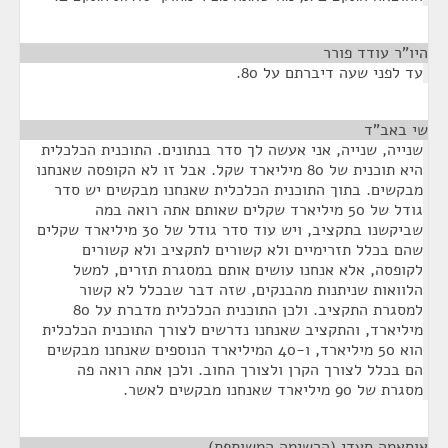
היו"ר עודד פורר
¶
עד לפני שעה דיברתם על 80.
שי באב"ד
¶
שנייה, שנייה, אני אעשה לך סדר בנתונים. התוכנית הכלכלית
היא תוכנית של 80 מיליארד שקל. אבל זו לא הקופסה שאנחנו
מבקשים. בתוך התוכנית הכלכלית שאנחנו מבקשים יש סדר
גודל של 50 מיליארד שקלים שאותם אתה רואה במה
שביקשנו בתקציב, ויש עוד סדר גודל של 30 מיליארד שקלים
שהם בכלל תזרימיים ולא קשורים לתקציב ולא קשורים
לקופסה, אלא אנחנו עושים אותם במסגרת תזרים, למשל
הלוואות שניתנות מהבנקים, שזה דבר שבכלל לא קשור
למסגרת התקציב. ולכן התוכנית הכלכלית מדברת על 80
מיליארד, והתקציב שאנחנו נדרשים לצורך התוכנית הכלכלית
הוא 50 מיליארד, ו-40 המיליארד הנוספים שאנחנו מבקשים
הם בכלל לצורך הקרן ולצורך החוב. ולכן אתה רואה פה
מסגרת של 90 מיליארד שאנחנו מבקשים לאשר.
אוסאמה סעדי (הרשימה המשותפת)
¶