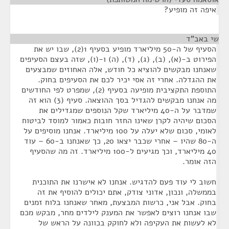
איפה זה מופיע?
שי באב"ד
¶
הסעיף של ה-50 מיליארד מופיע בסעיף 1(2), שבו יש את
הפירוט ב-(א), (ב), (ג), (ד), (ה) ו-(ו), שזה בעצם הסעיפים
שאנחנו מבקשים להוציא כל חודש, אלה האחוזים שמבצעים
את ההגדלה. אחרי זה אסי יכיר לכם את הסעיפים בחוק.
התוספת התקציבית מופיעה בסעיף (2), שמפרט לפי החודשים
מה אנחנו מבקשים להגדיל בסך ההוצאה. סעיף (3) הוא זה
שמדבר על ה-40 מיליארד שקל הנוספים שמגדילים את
הסכום שיהיה לקרן שאינו החזר חובות כאמור למוסד לביטוח
לאומי, סכום שלא יעלה על 100 מיליארד. אנחנו מוסיפים על
ה-80 שהיו – אחרי שכבר יצאו 20, כך שאנחנו ב-60 – עוד
40 מיליארד, וכך מגיעים ל-100 מיליארד. זה מה שהסעיף
הזה אומר.
חשוב לי עוד פעם להדגיש. אנחנו לא אישרנו את התוכנית
בממשלה, ונכון, אדוני צודק, אתם יכולים להוסיף את זה
בחוק. אבל אני, כרשות המבצעת, מאחר שאנחנו בלוח זמנים
שבו אנחנו רוצים לאפשר את המענק לילדים מחר, מבקש מכם
לא לעשות את העקיפה ולא לחוקק בכוונה על הראש של