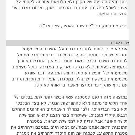
נותן תהיה ההצעה של הקרן ולא הלוואות אחרות. לקחתי על
עצמי לטפל בזה יחד עם חבר הכנסת ביטון, ואנחנו נעדכן את
הוועדה בהתאם.
יציג את החוק מנכ"ל משרד האוצר, שי באב"ד.
שי באב"ד
¶
אני לא צריך לספר לחברי הכנסת על המשבר המשמעותי
והגדול שכולנו חווים, שהוא גם משבר בריאותי אבל מתחיל
להיות גם משבר כלכלי מאוד חמור. במהלך החודש האחרון
ננקטו פה פעולות שלא ננקטו מאז קום המדינה, כולל מצמצום
משמעותי של חופש העיסוק וחופש התנועה, דבר שפגע
משמעותית במשק הישראלי, במסגרת התמודדות חסרת תקדים
עם נגיף שתקף פה ומייצר משבר בריאותי לא קטן.
כתוצאה מזה הגענו למסקנה שאי אפשר יותר לתת בכלים של
אחד חלקי 12 מענה מלא להתפרצות הנגיף, לא בצד הכלכלי
ולא בצד הבריאותי. ולכן במהלך השבועיים האחרונים התחלנו
לגבש עיקרי תוכנית, שעיקריה כבר הוצגו לראש הממשלה
ולשר האוצר אבל עדיין לא לממשלת ישראל. במסגרת
התוכנית הזאת אנחנו מבקשים לבוא היום בפניכם ולהרחיב את
מסגרת התקציב; לפתוח את חוק היסוד ולהרחיב את מסגרת