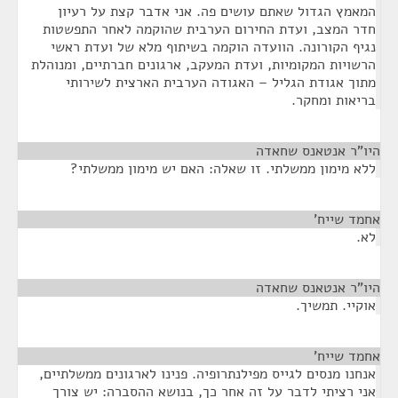
המאמץ הגדול שאתם עושים פה. אני אדבר קצת על רעיון
חדר המצב, ועדת החירום הערבית שהוקמה לאחר התפשטות
נגיף הקורונה. הוועדה הוקמה בשיתוף מלא של ועדת ראשי
הרשויות המקומיות, ועדת המעקב, ארגונים חברתיים, ומנוהלת
מתוך אגודת הגליל – האגודה הערבית הארצית לשירותי
בריאות ומחקר.
היו"ר אנטאנס שחאדה
¶
ללא מימון ממשלתי. זו שאלה: האם יש מימון ממשלתי?
אחמד שייח’
¶
לא.
היו"ר אנטאנס שחאדה
¶
אוקיי. תמשיך.
אחמד שייח’
¶
אנחנו מנסים לגייס מפילנתרופיה. פנינו לארגונים ממשלתיים,
אני רציתי לדבר על זה אחר כך, בנושא ההסברה: יש צורך