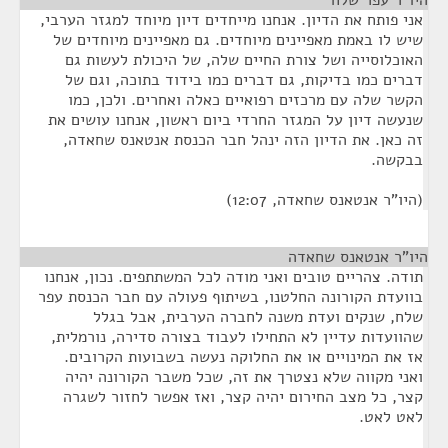
היו"ר עפר שלח
¶
אני פותח את הדיון. אנחנו מייחדים דיון מיוחד למגזר הערבי,
שיש לו באמת מאפיינים מיוחדים. גם מאפיינים מיוחדים של
האוכלוסייה ושל צורת החיים שלה, של היכולת לעשות גם
דברים כמו בדיקות, גם דברים כמו בידוד בתוכה, וגם של
הקשר שלה עם מרכזים רפואיים כאלה ואחרים. ולכן, כמו
שנעשה דיון על המגזר החרדי ביום ראשון, אנחנו עושים את
זה כאן. את הדיון הזה ינהל חבר הכנסת אנטאנס שחאדה,
בבקשה.
(היו"ר אנטאנס שחאדה, 12:07)
היו"ר אנטאנס שחאדה
¶
תודה. צהריים טובים ואני מודה לכל המשתתפים. נכון, אנחנו
בוועדת הקורונה החלטנו, בשיתוף פעולה עם חבר הכנסת עפר
שלח, שנקים ועדת משנה לחברה הערבית, אבל בגלל
שהוועדות עדיין לא התחילו לעבוד בצורה סדירה, נורמלית,
אז את המינויים או את החלוקה נעשה בשבועות הקרובים.
ואני מקווה שלא נצטרך את זה, שכל משבר הקורונה יהיה
קצר, כל מצב החירום יהיה קצר, ואז אפשר לחזור לשגרה
לאט לאט.