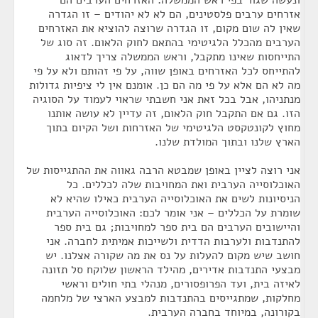
ונעשה שגור בפי ראש הממשלה: האזרחים הערבים הם
אזרחים ערבים פלסטינים, הם לא לא יהודים – זו הגדרה
שאין לה שום מקום, זו הגדרה שרוצה להוציא את האזרחים
הערבים מהכלל הלגיטימי בהתאם לחוק הלאום. זה סוג של
התייחסות שאינו מתקבל, וראש הממשלה צריך לדאוג
להתייחס לכל האזרחים באופן שווה, על פי זהותם ולא על פי
מה לא הם אלא על פי מה הם כן. אומנם אין לי ציפיות גדולות
מנתניהו, אבל בכל זאת אני חשבתי שראוי לעמוד על הסוגיה
הזו. גם אם התקבל חוק הלאום, זה עדיין לא עושה אותנו
מחוץ לקונטקסט הלגיטימי של האזרחות ושל הקיום בתוך
הארץ שלנו ובתוך המולדת שלנו.
אני רוצה לציין באופן שמבטא הרבה גאווה את ההתגייסות של
האוכלוסייה הערבית ואת המחויבות שלה לכללים. כל
הניסיונות לשים את האוכלוסייה הערבית כאילו שהיא לא
שומרת על הכללים – אני אומר לכם: האוכלוסייה הערבית
והיישובים הערבים הם בית ספר למחויבות; גם בית ספר
להתנדבות ולערבות הדדית ולשייכות אמיתית לחברה. אני
חושב שיש מקום להעלות על נס את מה שקורה אצלנו. יש
מבצעי התנדבות אדירים, מהילד הראשון שלוקח סל תזונה
לאיזה בית, ועד הפרופסורים, מנהלי בתי חולים וראשי
מחלקות, שמתגייסים בהתנדבות למבצע הארצי של מלחמה
בקורונה, במיוחד בחברה הערבית.