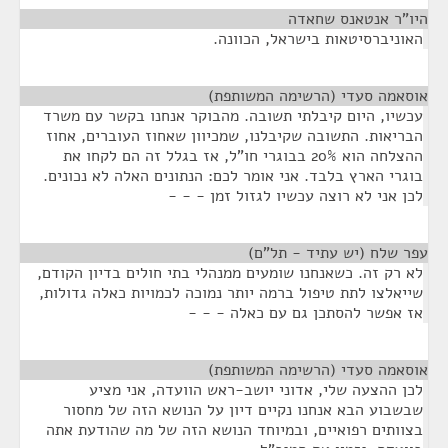
היו"ר אנטאנס שחאדה
¶
האוניברסיטאות בישראל, הכוונה.
אוסאמה סעדי (הרשימה המשותפת)
¶
עכשיו, היום קיבלתי תשובה. מהבוקר אנחנו בקשר עם משרד
הבריאות. התשובה שקיבלנו, שמכיוון שאחוז העוברים, אחוז
ההצלחה הוא 20% בבוגרי חו"ל, אז בגלל זה הם לקחו את
בוגרי הארץ בלבד. אני אומר לכם: הנתונים האלה לא נכונים.
לכן אני לא רוצה עכשיו לגזול זמן - - -
עפר שלח (יש עתיד - תל"ם)
¶
לא רק זה. כשאנחנו שומעים ממנהלי בתי חולים בדיון הקודם,
שייאלצו לתת טיפול ברמה יותר נמוכה לכמויות כאלה גדולות,
אז אפשר להסתכן גם עם כאלה - - -
אוסאמה סעדי (הרשימה המשותפת)
¶
לכן ההצעה שלי, אדוני יושב-ראש הוועדה, אני מציע
שבשבוע הבא אנחנו נקיים דיון על הנושא הזה של מחסור
בצוותים רפואיים, ובמיוחד הנושא הזה של מה שהודעת אתה