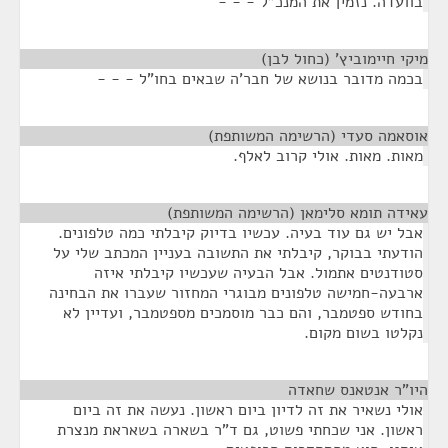
בוועדה. נזמין את המנכ"ל - - -
מיקי חיימוביץ' (כחול לבן)
¶
בכמה מדובר בנושא של חבר'ה שבאים בחו"ל - - -
אוסאמה סעדי (הרשימה המשותפת)
¶
מאות. מאות. אולי קרוב לאלף.
עאידה תומא סלימאן (הרשימה המשותפת)
¶
אבל יש גם עוד בעיה. עכשיו בדיוק קיבלתי כמה טלפונים.
הודעתי בבוקר, קיבלתי את התשובה בעניין המכתב שלי על
סטודנטים אתמול. אבל הבעיה שעכשיו קיבלתי איזה
ארבעה-חמישה טלפונים מבוגרי המחזור שעברו את הבחינה
בחודש ספטמבר, והם כבר מוסמכים מספטמבר, ועדיין לא
נקלטו בשום מקום.
היו"ר אנטאנס שחאדה
¶
אולי נשאיר את זה לדיון ביום ראשון. נעשה את זה ביום
ראשון. אני שכחתי פשוט, גם ד"ר בשארה בשאראת מנצרת