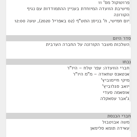
פרוטוקול מס' 11
מישיבת הוועדה המיוחדת בעניין ההתמודדות עם נגיף
הקורונה
יום חמישי, ח' בניסן התש"ף (02 באפריל 2020), שעה 12:00
סדר היום
השלכות משבר הקורונה על החברה הערבית
נכחו
¶
חברי הוועדה: עפר שלח – היו"ר
אנטאנס שחאדה – מ"מ היו"ר
מיקי חיימוביץ'
יואב סגלוביץ'
אוסאמה סעדי
ג'אבר עסאקלה
חברי הכנסת
¶
משה אבוטבול
עאידה תומא סלימאן