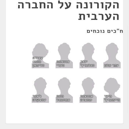
הקורונה על החברה
הערבית
ח"כים נוכחים
עאידה
תומא
יואב
אוסאמה
סלימאן
עפר שלח
סגלוביץ'
סעדי
מיקי
אנטאנס
משה
ג'אבר
חיימוביץ'
שחאדה
אבוטבול
עסאקלה