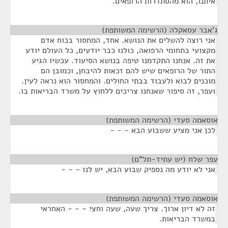
איתנו, הוא מהסתדרות הרופאים.
ג'אבר עסאקלה (הרשימה המשותפת)
¶
אני רוצה להשלים את הנושא. אחד, המחסור בכוח אדם
מקצועי בתחומי הרפואה, כולנו כבר יודעים, כל העולם יודע
את זה. אנחנו התקדמנו טיפה בנושא הסיעוד. עכשיו הגיע
התור של הרופאים שיש להם זכאות להיבחן, וכמובן הם
מוכנים לבוא ולעבוד בבתי החולים. והמחסור הוא נראה לעין.
ועפר, זה סיפור שאנחנו צריכים ללחוץ על משרד הבריאות בו.
אוסאמה סעדי (הרשימה המשותפת)
¶
לכן אני מציע ששבוע הבא - - -
עפר שלח (יש עתיד-תל"ם)
¶
אני לא יודע מה נספיק שבוע הבא, יש לנו - - -
אוסאמה סעדי (הרשימה המשותפת)
¶
זה לא דיון ארוך. צריך שעה, שעה וחצי - - - האחראי
במשרד הבריאות.