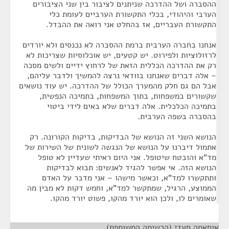
ההסברה ושל ההדרכה שניתנים לציבור בין שני הציבורים
הערבי והיהודי, בכלי התקשורת הערביים לעומת כלי
התקשורת העבריים, אז בהחלט אני רואה את ההבדל.
אנחנו בחברה הערבית ברמת ההסברה לא נכנסים ולא יורדים
לרזולוציות ולפירוט. יש קטעים, יש אוכלוסיות שצריכות לא
רק את ההדרכה הכללית הזאת של לרחוץ ידיים ולשים מסכה
– אלה דברים שאנחנו בוודאי נרצה להמשיך ולדבר עליהם,
אבל הם גם חלק מהמערך הכולל של ההדרכה. יש עוד נושאים
שקשורים במשפחות, בתוך המשפחות, בתמיכה הנפשית,
בתמיכה הכלכלית. אלה דברים שלא באים לידי ביטוי
בהסברה בשפה הערבית.
הנושא השני זה הנושא של הבדיקות, בדיקות הקורונה. רק
אתמול דיברנו על הנושא של הנגשה לשונית של השירות של
מד"א והובטח שיטופל. אני היום ראיתי שעדיין לא טופל
הנושא הזה. אי אפשר להגיד לאנשים: תבוא לבדיקות
ותתקשרו למד"א, וכאשר מישהו – אני מדבר על האדם
הממוצע, הרגיל, שמתקשר למד"א, וחמש דקות לא מבין מה
שאומרים לו, ולכן הוא יורד מהקו, פשוט יורד מהקו.
אוסאמה סעדי (הרשימה המשותפת)
¶