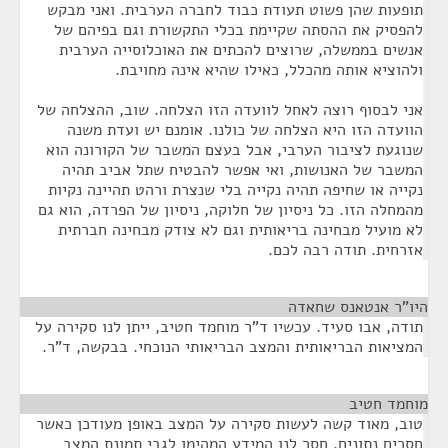
תופעות שהן פשוט תעודת כבוד לחברה הערבית. ואני מבקש
להפסיק את ההסתה שקיימת בכלי התקשורת וגם בפיהם של
אנשים בממשלה, שרוצים להכתים את האוכלוסייה הערבית
ולהוציא אותה מהכלל, כאילו שהיא אינה מחויבת.
אני לבסוף רוצה לאחל לוועדה הזו הצלחה. שוב, ההצלחה של
הוועדה הזו היא הצלחה של כולנו. אומנם יש ועדת משנה
שנוגעת לציבור הערבי, אבל בעצם המשבר של הקורונה הוא
המשבר של האנושות, ואי אפשר להבטיח שתל אביב תהיה
נקייה או שחיפה תהיה נקייה בלי שנצרת ורהט תהיינה נקיות
מהמחלה הזו. כל ניסיון של חלוקה, ניסיון של הפרדה, הוא גם
לא מועיל מבחינה בריאותית וגם לא צודק מבחינה חברתית
אזרחית. תודה רבה לכם.
היו"ר אנטאנס שחאדה
¶
תודה, אבו סעיד. עכשיו ד"ר מוחמד חטיב, ייתן לנו סקירה על
המציאות הבריאותית והמצב הבריאותי הנוכחי. בבקשה, ד"ר.
מוחמד חטיב
¶
טוב, מאוד קשה לעשות סקירה על המצב באופן מעודכן כאשר
חסרים נתונים. חסר לנו המידע המהימן לגבי תמונת המצב