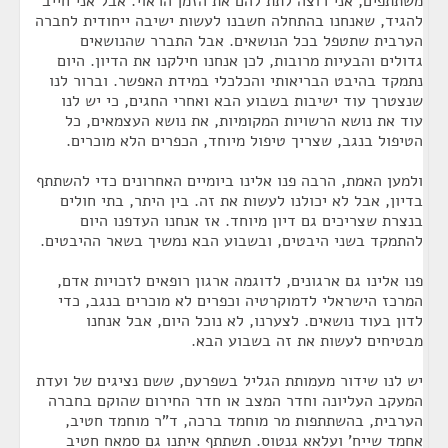
משתתפים, אני רוצה לתת להם את הזמן הראוי. אבל אני חייב
להגיד, שאנחנו בהתחלה חשבנו לעשות ישיבה ייחודית לחברה
הערבית שתטפל בכל הנושאים. אבל התברר שהנושאים
גדולים והבעיות מרובות, לכן אנחנו חילקנו את הדיון. היום
נתמקד בהיבט הבריאותי והכלכלי במידת האפשר. וברור לנו
שנצטרך עוד ישיבות בשבוע הבא ואחרי החגים, כי יש לנו
עוד את נושא הרשויות המקומיות, את נושא העצמאים, כל
הטיפול בנגב, שצריך טיפול מיוחד, הכפרים הלא מוכרים.
ולמען האמת, הרבה פנו אלינו ביומיים האחרונים כדי להשתתף
בדיון, אבל לא יכולנו לעשות את זה. בין היתר, בתי חולים
בנצרת שצריכים גם דיון מיוחד. אז אנחנו העדפנו היום
להתמקד בשני היבטים, ובשבוע הבא נמשיך בשאר ההיבטים.
פנו אלינו גם ארגונים, לדוגמה ארגון רופאים לזכויות אדם,
המרכז הישראלי לדמוקרטיה וכפרים לא מוכרים בנגב, כדי
לדון בעוד נושאים. לצערנו, לא נוכל היום, אבל אנחנו
מבטיחים לעשות את זה בשבוע הבא.
יש לנו שידור מעמותת הגליל בשפרעם, ששם נציגים של ועדת
המעקב העליונה וחדר המצב או חדר החירום שהוקם בחברה
הערבית, בהשתתפות מר מוחמד ברכה, ד"ר מוחמד חטיב,
אחמד שייח' ועלאא גנטוס. תשתתף איתנו גם סמאח חטיב