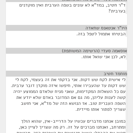
ד"ר חטיב, במד"א לא עונים בשפה הערבית ואין מוקדנים
בערבית?
היו"ר אנטאנס שחאדה
¶
הבטיחו אתמול לטפל בזה.
אוסאמה סעדי (הרשימה המשותפת)
¶
לא, לכן אני שואל אותו.
מוחמד חטיב
¶
לי אישית לקח שש דקות. אני בדקתי את זה בעצמי, לקח לי
שש דקות עד שהעבירו אותי, חיפשו איזה מוקדן דובר ערבית.
עם כל השאלות המקדימות, שאני מניח שלאדם הממוצע יהיה
קשה לענות עליהן, מה גם אם המדובר באדם שלא יודע את
השפה העברית טוב. אז הנושא הזה של מד"א, אני חושב
שצריך לפתור אותו מיידית.
כמובן אנחנו מדברים עכשיו על הדרייב-אין, שהוא הולך
ומתרחב, ואנחנו מברכים על זה. רק מה שצריך לציין כאן,