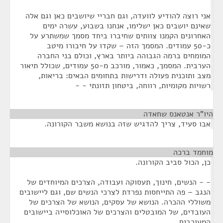
אני רוצה להודיע לוועדה, וגם חבריי שיושבים כאן וגם אלה
שאינם יושבים כאן ישלימו, אנחנו בשבוע, עשרה ימים
האחרונים הקמנו צוותים שחיברו ביחד מסמך שמשתרע על
כ-50 עמודים. המסמך הזה – שקדו על חיבורו מיטב
המומחים ברמה הגבוהה ביותר בארץ, וכולם בני החברה
הערבית. המסמך, כאמור, מורכב מ-50 עמודים, שכולל תיאור
מצב ותוכנית פעולה ודרישות בתחומים הבאים: בריאות,
רשויות מקומיות, רווחה, ביטחון תזונתי - -
היו"ר אנטאנס שחאדה
¶
אבו סעיד, צריך להדגיש שזה בנושא משבר הקורונה.
מוחמד ברכה
¶
כן, הכול סביב הקורונה.
- - הנשים, חינוך, תעסוקה ועבודה, הצרכים המיוחדים של
הנגב – פה התייחסות נפרדת לצרכי הנשים שם, וגם ליישובים
משוללי ההכרה. הנושא של עסקים, הנושא של הצרכים של
העובדים, של המובטלים והצרכים של האוכלוסייה ביישובים
המעורבים.