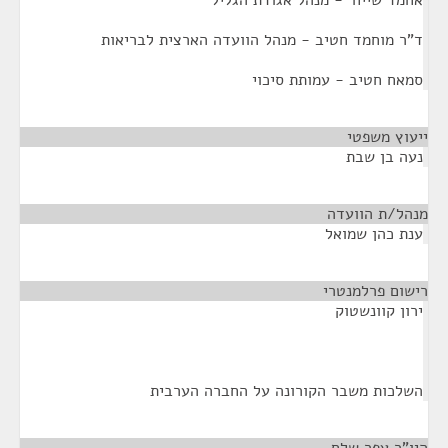
אחמד שייח' - מנהל אגודת הגליל
ד"ר מוחמד חטיב - מנהל הוועדה הארצית לבריאות
סמאח חטיב - עמותת סיכוי
ייעוץ משפטי
¶
נעה בן שבת
מנהל/ת הוועדה
¶
ענת כהן שמואל
רישום פרלמנטרי
¶
ירון קוונשטוק
השלכות משבר הקורונה על החברה הערבית