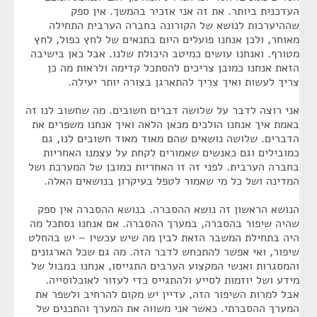
העדכנית ביותר. את זה אני אזכיר בהמשך. אין ספק
שההיערכות לנושא של הקורונה בחברה הערבית התחילה
מאוחר, ולכן אנחנו פועלים היום בתנאים של לחץ כפול, לחץ
מטורף. ואנחנו עושים כמיטב היכולת שלנו. אבל כאן בישיבה
הזאת אנחנו כמובן צריכים להסתכל קדימה ולראות מה כן
צריך לעשות ואיך צריך להתארגן בצורה יותר יעילה.
אני רוצה לדבר על שלושה דברים חשובים. מה שחשוב לנו זה
באמת איך אנחנו הולכים מכאן הלאה ואיך אנחנו משפרים את
הדברים. שלושה נושאים שהם מאוד מאוד חשובים לנו, גם
כמובילים וגם כאנשים שאמורים לקחת על עצמנו האחריות
בחברה הערבית. לפני זה זו האחריות כמובן של המערכת ושל
המדינה ושל כל מי שאמור לטפל בעיקרון בנושאים האלה.
הנושא הראשון זה נושא ההסברה. בנושא ההסברה אין ספק
שהיה שיפור בהסברה, במערך ההסברה. אם אנחנו נסתכל מה
היה בתחילת המשבר הזאת לבין מה שיש עכשיו – יש בהחלט
שיפור, ואי אפשר להתכחש לדבר הזה. מה גם שכל הארגונים
והמסגרות ואנשי המקצוע הערבים התגייסו, אנחנו במבול של
מידע ושל יוזמות לסייע ולהתגייס כדי לעזור לאוכלוסייה.
אבל למרות השיפור הזה, עדיין יש מקום להרחיב ולשפר את
המערך ההסברתי. כאשר אני משווה את המערך והתכנים של