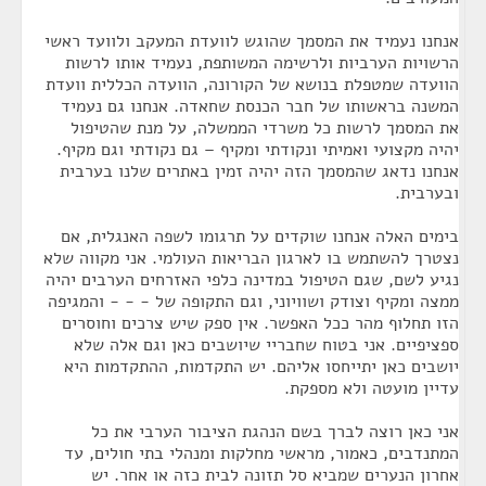
אנחנו נעמיד את המסמך שהוגש לוועדת המעקב ולוועד ראשי
הרשויות הערביות ולרשימה המשותפת, נעמיד אותו לרשות
הוועדה שמטפלת בנושא של הקורונה, הוועדה הכללית וועדת
המשנה בראשותו של חבר הכנסת שחאדה. אנחנו גם נעמיד
את המסמך לרשות כל משרדי הממשלה, על מנת שהטיפול
יהיה מקצועי ואמיתי ונקודתי ומקיף – גם נקודתי וגם מקיף.
אנחנו נדאג שהמסמך הזה יהיה זמין באתרים שלנו בערבית
ובערבית.
בימים האלה אנחנו שוקדים על תרגומו לשפה האנגלית, אם
נצטרך להשתמש בו לארגון הבריאות העולמי. אני מקווה שלא
נגיע לשם, שגם הטיפול במדינה כלפי האזרחים הערבים יהיה
ממצה ומקיף וצודק ושוויוני, וגם התקופה של - - - והמגיפה
הזו תחלוף מהר ככל האפשר. אין ספק שיש צרכים וחוסרים
ספציפיים. אני בטוח שחבריי שיושבים כאן וגם אלה שלא
יושבים כאן יתייחסו אליהם. יש התקדמות, ההתקדמות היא
עדיין מועטה ולא מספקת.
אני כאן רוצה לברך בשם הנהגת הציבור הערבי את כל
המתנדבים, כאמור, מראשי מחלקות ומנהלי בתי חולים, עד
אחרון הנערים שמביא סל תזונה לבית כזה או אחר. יש