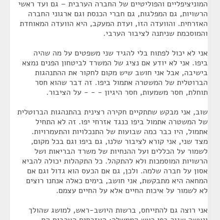
המוניציפליים והפוליטיים של החברה הערבית – גם ועד ראשי
הרשויות, גם המפלגות, גם חברי הכנסת וגם ארגוני החברה
האזרחית. והוועדה הזו, ועדת המעקב, היא הוועדה המאוחדת
והמוסכמת שניתנה לציבור הערבי.
אני לא יכול לפתוח בלי להגיד שני משפטים על מה שהיה
ביפו. אני לא יודע אם נציג של המשרד לביטחון הפנים נמצא
בישיבה, אבל אני חושב שיש מקום לחקור את ההתנהגות
הברוטלית של המשטרה אתמול ביפו. זה דבר שהוא חסר
תוחלת, חסר משמעות, חסר היגיון - - - על הציבור.
שוב, אני מבקש שתתקיים חקירה רצינית בהתנהגות הברוטלית
של המשטרה אתמול ביפו כנגד אזרחי יפו. זה לא התחיל
אתמול, היו כבר כמה שבועות של התנכלויות והתעמרויות.
מצד שני, אני קורא לציבור שלנו, גם ביפו וגם בכל מקום,
לשמור על הכללים ועל ההנחיות של משרד הבריאות ושל
הרשויות המוסמכות ולא להתקהל. כל התקהלות יכולה להביא
אסון על חברה שלמה. ולכן, גם אם הכעס הוא גדול וגם אם
המחאה היא מתבקשת, אני חושב, בימים כאלה אנחנו רוצים
לא לשמור על איכות החיים אלא על החיים עצמם.
אני רוצה גם להתייחס, ברשות היושב-ראש, למושג שהולך