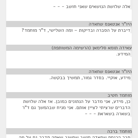
אלה שלושת הנושאים שאני חושב - - -
היו"ר אנטאנס שחאדה
¶
דיברת על הסברה ובדיקות – ומה השלישי, ד"ר מוחמד?
עאידה תומא סלימאן (הרשימה המשותפת)
¶
המידע.
היו"ר אנטאנס שחאדה
¶
מידע, אוקיי. בסדר גמור, תמשיך בבקשה.
מוחמד חטיב
¶
כן, מידע, אני מדבר על הנתונים כמובן. אז אלה שלושת
הדברים שרציתי לציין אותם. אני מניח שבהמשך גם ד"ר
בשארה בשאראת - - -
מוחמד ברכה
¶
חבר הכנסת שחאדה חושב שחשוב שאתה תדבר גם על מה