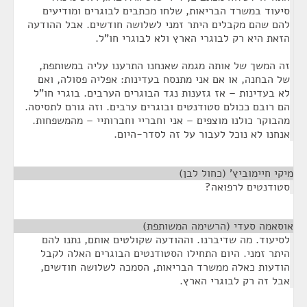
סיעוד במשרד הבריאות, שלחו מכתבים לבוגרים ומודיעים
להם שהם מקבלים היתר זמני לשלושה חודשים. אבל ההודעה
הזאת היא רק לבוגרי הארץ ולא לבוגרי חו"ל.
זה המשך של אותה מגמה שאנחנו התרענו עליה במשותפת,
של הבחנה, או אם אני מתנסח בעדינות: אפליה פסולה, ואם
לא בעדינות – אז גזענות נגד הבוגרים הערבים. בוגרי חו"ל
הם רובם ככולם סטודנטים ובוגרים ערבים. וזה גורם לתסיסה.
מהבוקר כולנו מוצפים – אני וחבריי וחברותיי – מהמשפחות.
אנחנו לא נוכל לעבור על זה לסדר-היום.
מיקי חיימוביץ' (כחול לבן)
¶
סטודנטים לרפואה?
אוסאמה סעדי (הרשימה המשותפת)
¶
לסיעוד. מה שדיברנו. וההודעה שקולטים אותם, נתנו להם
היתר זמני. היום התחילו הסטודנטים הבוגרים האלה לקבל
הודעות כאלה ממשרד הבריאות, הסמכה לשלושה חודשים,
אבל זה רק לבוגרי הארץ.