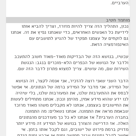
הערביים.
מוחמד חטיב
¶
נכון, התהליך הזה צריך להיות מזורז, וצריך להביא אותו
לידיעת כל האנשים האחראים, כדי שאנחנו נפיץ את זה. אנחנו
גם לוקחים על עצמנו תפקיד של להגיע לתושבים עם
האינפורמציה הזאת.
עכשיו, בנושא הזה של הבדיקות מאוד-מאוד חשוב להתעכב
ולדבר על הנושא של הכפרים הלא-מוכרים בנגב: הנגשת
השירות שם, מה עושים. צריך למצוא פתרון לדבר הזה שם.
הדבר השני שאני רוצה להזכיר, אני אנסה לקצר, זה הנושא
של המידע. אני מדבר על המידע ברמה של הנתונים. אי אפשר
לבסס את ההתערבות שלנו, את המעורבות שלנו, בלי שיהיה
לנו ידע שהוא מידע אמין, מהימן ונכון. אנחנו מתחילים לעשות
את החישובים בעצמנו, אנחנו לא מקבלים משהו מאוד מרוכז
שבאמת מראה את התמונה. אנחנו נשאלים: מה התמונה
בחברה הערבית? אז אנחנו לא כל כך מעודכנים מהנתונים
האלה. אז הדרישה והצורך בנושא של המידע זה מידע יותר
מדויק ברמת פירוט של ישובים, וגם לקבל אותו בזמן. אי
אפשר לקבל נתונים עבור חמישה ימים או ארבע ימים קודם,