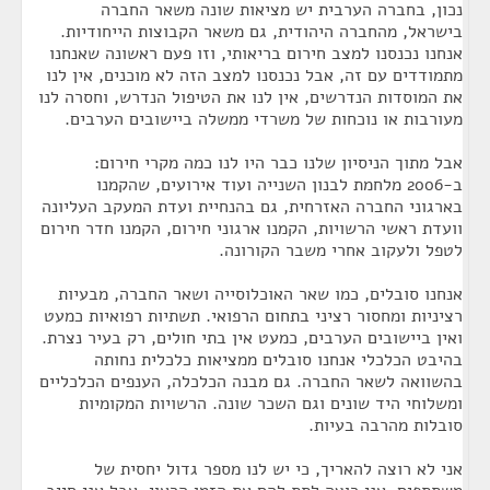
נכון, בחברה הערבית יש מציאות שונה משאר החברה
בישראל, מהחברה היהודית, גם משאר הקבוצות הייחודיות.
אנחנו נכנסנו למצב חירום בריאותי, וזו פעם ראשונה שאנחנו
מתמודדים עם זה, אבל נכנסנו למצב הזה לא מוכנים, אין לנו
את המוסדות הנדרשים, אין לנו את הטיפול הנדרש, וחסרה לנו
מעורבות או נוכחות של משרדי ממשלה ביישובים הערבים.
אבל מתוך הניסיון שלנו כבר היו לנו כמה מקרי חירום:
ב-2006 מלחמת לבנון השנייה ועוד אירועים, שהקמנו
בארגוני החברה האזרחית, גם בהנחיית ועדת המעקב העליונה
וועדת ראשי הרשויות, הקמנו ארגוני חירום, הקמנו חדר חירום
לטפל ולעקוב אחרי משבר הקורונה.
אנחנו סובלים, כמו שאר האוכלוסייה ושאר החברה, מבעיות
רציניות ומחסור רציני בתחום הרפואי. תשתיות רפואיות כמעט
ואין ביישובים הערבים, כמעט אין בתי חולים, רק בעיר נצרת.
בהיבט הכלכלי אנחנו סובלים ממציאות כלכלית נחותה
בהשוואה לשאר החברה. גם מבנה הכלכלה, הענפים הכלכליים
ומשלוחי היד שונים וגם השכר שונה. הרשויות המקומיות
סובלות מהרבה בעיות.
אני לא רוצה להאריך, כי יש לנו מספר גדול יחסית של