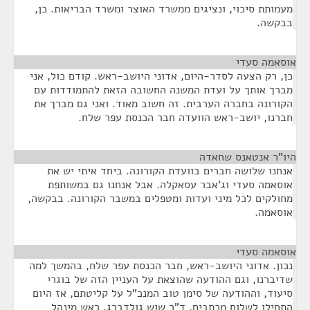
מעמותת סיכוי, ונציגים ממשרד האוצר ומשרד הבריאות. כן,
בבקשה.
אוסאמה סעדי
¶
כן, רק הצעה לסדר-היום, אדוני היושב-ראש. קודם כול, אני
מברך אותך על ועדת המשנה החשובה הזאת להתמודדות עם
הקורונה בחברה הערבית. זה חשוב מאוד. ואני גם מברך את
חברנו, יושב-ראש הוועדה חבר הכנסת עפר שלח.
היו"ר אנטאנס שחאדה
¶
אנחנו שלושה חברים בוועדת הקורונה. ביחד איתי יש את
אוסאמה סעדי וג'אבר עסאקלה. אבל אנחנו גם במשותפת
מחולקים לכל מיני ועדות ומטפלים במשבר הקורונה. בבקשה,
אוסאמה.
אוסאמה סעדי
¶
נכון. אדוני היושב-ראש, חבר הכנסת עפר שלח, בהמשך למה
שדיברנו, וגם ההודעה שהוצאת על העניין הזה של בוגרי
סיעוד, וההודעה של סימן טוב המנכ"ל על קליטתם, אז היום
התחילו לשלוח מכתבים, ד"ר שוש גולדברג, ראש מינהל