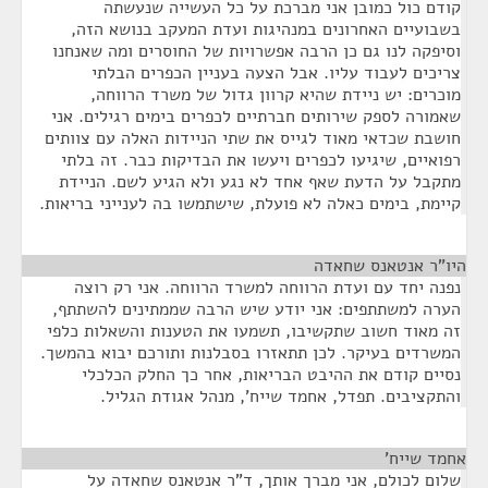
קודם כול כמובן אני מברכת על כל העשייה שנעשתה
בשבועיים האחרונים במנהיגות ועדת המעקב בנושא הזה,
וסיפקה לנו גם כן הרבה אפשרויות של החוסרים ומה שאנחנו
צריכים לעבוד עליו. אבל הצעה בעניין הכפרים הבלתי
מוכרים: יש ניידת שהיא קרוון גדול של משרד הרווחה,
שאמורה לספק שירותים חברתיים לכפרים בימים רגילים. אני
חושבת שכדאי מאוד לגייס את שתי הניידות האלה עם צוותים
רפואיים, שיגיעו לכפרים ויעשו את הבדיקות כבר. זה בלתי
מתקבל על הדעת שאף אחד לא נגע ולא הגיע לשם. הניידת
קיימת, בימים כאלה לא פועלת, שישתמשו בה לענייני בריאות.
היו"ר אנטאנס שחאדה
¶
נפנה יחד עם ועדת הרווחה למשרד הרווחה. אני רק רוצה
הערה למשתתפים: אני יודע שיש הרבה שממתינים להשתתף,
זה מאוד חשוב שתקשיבו, תשמעו את הטענות והשאלות כלפי
המשרדים בעיקר. לכן תתאזרו בסבלנות ותורכם יבוא בהמשך.
נסיים קודם את ההיבט הבריאות, אחר כך החלק הכלכלי
והתקציבים. תפדל, אחמד שייח', מנהל אגודת הגליל.
אחמד שייח’
¶
שלום לכולם, אני מברך אותך, ד"ר אנטאנס שחאדה על