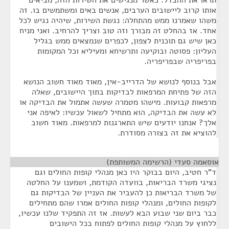
תראו את ההבדל: כאשר מנגישים את השירות הזה, מביאים
אותו קרוב ליישובים הערבים, אנשים באים ומשתמשים בו. זה
משהו שאמרנו ממש מהתחלה: נגשת השירות, שיהיה נגיש לכל
אחד. אז בהחלט זה מבורך וזה טוב וצריך להרחיב. ואני מניח
כאן שיש גם תוכנית לצפון, לכפרים שנמצאים ממש בגליל
העליון: פסוטה ובוקיעה ותרשיחא ומעיליא וכל המקומות
בפריפריה שבפריפריה.
אבל בנוסף לנושא של הדרייב-אין, מאוד מאוד חשוב הנושא
הזה של פתיחת המרפאות לבדיקות בתוך היישובים, שאלה
מרפאות קבועות. מישהו מטמרה שעשה אתמול את הבדיקה או
לא עשה את הבדיקה, הוא מתחיל לשאול עכשיו: לאיפה אני
אלך? אנחנו יודעים שיש התארגנות למרפאות. מאוד חשוב
להוציא את זה בצורה מסודרת.
אוסאמה סעדי (הרשימה המשותפת)
¶
ד"ר חטיב, היום בבוקר היו כאן מנהלי קופות החולים וגם
נציגי משרד הבריאות, בוועדה הקודמת, ושמענו על החלטה
של משרד הבריאות כן להעביר את העניין של הבדיקות גם
לקופות החולים, ומנהלי קופות החולים אמרו שהם מתחילים
כבר ביום שני שבוע הבא לעשות. אז זה התפקיד שלנו עכשיו,
ללחוץ על מנהלי קופות החולים לפתוח בכל הישובים