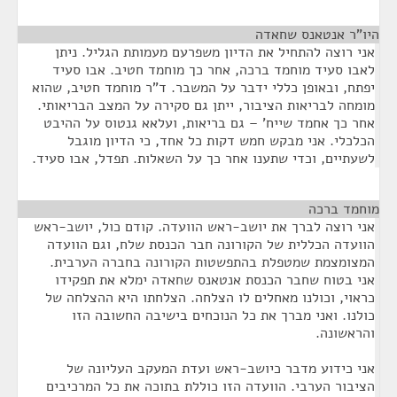
היו"ר אנטאנס שחאדה
¶
אני רוצה להתחיל את הדיון משפרעם מעמותת הגליל. ניתן
לאבו סעיד מוחמד ברכה, אחר כך מוחמד חטיב. אבו סעיד
יפתח, ובאופן כללי ידבר על המשבר. ד"ר מוחמד חטיב, שהוא
מומחה לבריאות הציבור, ייתן גם סקירה על המצב הבריאותי.
אחר כך אחמד שייח' – גם בריאות, ועלאא גנטוס על ההיבט
הכלכלי. אני מבקש חמש דקות כל אחד, כי הדיון מוגבל
לשעתיים, וכדי שתענו אחר כך על השאלות. תפדל, אבו סעיד.
מוחמד ברכה
¶
אני רוצה לברך את יושב-ראש הוועדה. קודם כול, יושב-ראש
הוועדה הכללית של הקורונה חבר הכנסת שלח, וגם הוועדה
המצומצמת שמטפלת בהתפשטות הקורונה בחברה הערבית.
אני בטוח שחבר הכנסת אנטאנס שחאדה ימלא את תפקידו
כראוי, וכולנו מאחלים לו הצלחה. הצלחתו היא ההצלחה של
כולנו. ואני מברך את כל הנוכחים בישיבה החשובה הזו
והראשונה.
אני כידוע מדבר כיושב-ראש ועדת המעקב העליונה של
הציבור הערבי. הוועדה הזו כוללת בתוכה את כל המרכיבים