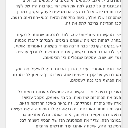
וקודם כול, אגב, לעסקים הקטנים, כי לעסקים הגדולים
והבינוניים קל לבנק לתת את האשראי בערבות הזו של 15%
ערבות מדינה. אבל ברגע שהם מגיעים לעסק הקטן, כמובן
שהסיכון שלו עולה, בטח בתקופה הזאת ובאי-הוודאות הזאת.
לכן המדינה צריכה לתת את זה.
אני מבקש גם שתתייחס למגבלות ולמכסות שנתתם לבנקים
בקרן. לפחות לפי מה שאנחנו מבינים, הבנקים קיבלו מכסות.
יש בנקים שקיבלו כבר הרבה מאוד בקשות, ואומרים: אוקיי,
קיבלנו הרבה מאוד בקשות, אנחנו מתחילים לתעדף עכשיו.
ואז יש, שוב, עסקים שנופלים בין הכיסאות.
אני חוזר ואומר: בעיניי, הדרך הנכונה היא להפעיל את חוק
מס רכוש, את קרן הפיצויים שם. זאת הדרך שתיתן לפי מחזור
את הפיצוי הכי נכון לעסקים.
ואני כן רוצה לומר בהקשר הזה לממשלה: אנחנו רואים כל
פעם את הכותרות שיוצאות. כל מי שצועק, מקבל עכשיו
איזושהי כותרת, ומחלקים. זה נראה כאילו החלוקה הזאת
נעשית בחוסר האחריות. זה נראה כאילו החלוקה הזאת נעשית
כמעט כמו תקציב בחירות, הייתי אומר. תגלו אחריות גם
במובן הזה. צריך את המחסנית הזו של הכסף לשמור לכל
המשבר הזה, שילווה אותנו עוד חודשים ארוכים.