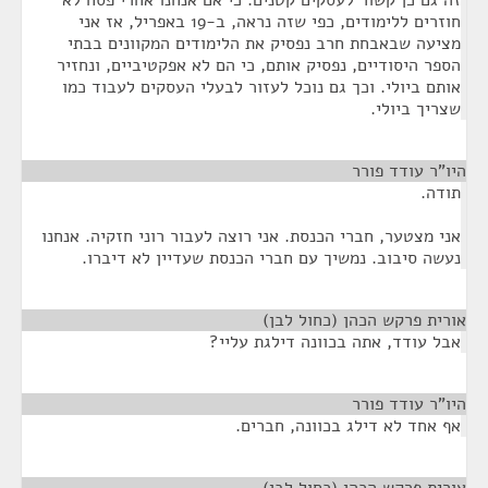
זה גם כן קשור לעסקים קטנים. כי אם אנחנו אחרי פסח לא
חוזרים ללימודים, כפי שזה נראה, ב-19 באפריל, אז אני
מציעה שבאבחת חרב נפסיק את הלימודים המקוונים בבתי
הספר היסודיים, נפסיק אותם, כי הם לא אפקטיביים, ונחזיר
אותם ביולי. וכך גם נוכל לעזור לבעלי העסקים לעבוד כמו
שצריך ביולי.
היו"ר עודד פורר
¶
תודה.
אני מצטער, חברי הכנסת. אני רוצה לעבור רוני חזקיה. אנחנו
נעשה סיבוב. נמשיך עם חברי הכנסת שעדיין לא דיברו.
אורית פרקש הכהן (כחול לבן)
¶
אבל עודד, אתה בכוונה דילגת עליי?
היו"ר עודד פורר
¶
אף אחד לא דילג בכוונה, חברים.