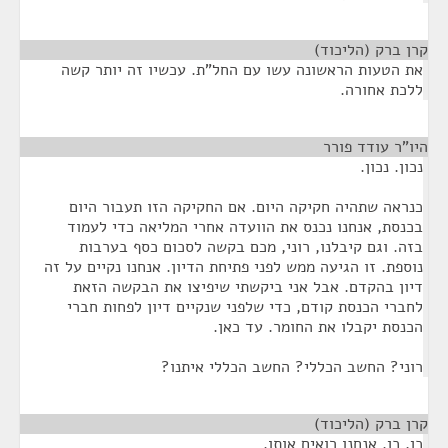
קרן ברק (הליכוד)
¶
את הטעות הראשונה עשו עם החל"ת. עכשיו זה יותר קשה
ללכת אחורה.
היו"ר עודד פורר
¶
נכון. נכון.
כנראה שתהיה חקיקה היום. אם החקיקה הזו תעבור היום
בכנסת, אנחנו נכנס את הוועדה אחרי המליאה כדי לעמוד
בזה. וגם קיבלנו, רוני, מכם בקשה לסכום כסף בערבות
נוספת. זו הגיעה ממש לפני פתיחת הדיון. אנחנו נקיים על זה
דיון בהקדם. אבל אני ביקשתי שיפיצו את הבקשה הזאת
לחברי הכנסת קודם, כדי שלפני שנקיים דיון לפחות חברי
הכנסת יקבלו את החומר. עד כאן.
רוני? החשב הכללי? החשב הכללי איתנו?
קרן ברק (הליכוד)
¶
כן, כן. אנחנו רואים אותו.