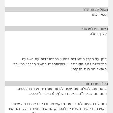
מנהל/ת הוועדה
¶
טמיר כהן
רישום פרלמנטרי
¶
אלון דמלה
דיון על הקרן הייעודית לסיוע בהתמודדות עם השפעת
התפרצות נגיף הקורונה – בהשתתפות החשב הכללי במשרד
האוצר מר רוני חזקיהו
היו"ר עודד פורר
¶
בוקר טוב לכולם. אני שמח לפתוח את דיון ועדת הכספים.
היום יום שני, י"ב בניסן התש"ף, 6 באפריל 2020.
נתחיל בהצעות לסדר. אני מבקש מהחברים באמת כמה שיותר
בקצרה, כי אנחנו צריכים להספיק גם את החשב הכללי וגם את