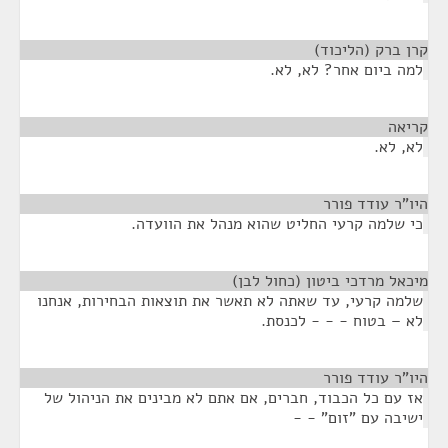
קרן ברק (הליכוד)
¶
למה ביום אחר? לא, לא.
קריאה
¶
לא, לא.
היו"ר עודד פורר
¶
כי שלמה קרעי החליט שהוא מנהל את הוועדה.
מיכאל מרדכי ביטון (כחול לבן)
¶
שלמה קרעי, עד שאתה לא תאשר את תוצאות הבחירות, אנחנו
לא – בטוח - - - לכנסת.
היו"ר עודד פורר
¶
אז עם כל הכבוד, חברים, אם אתם לא מבינים את הניהול של
ישיבה עם "זום" - -