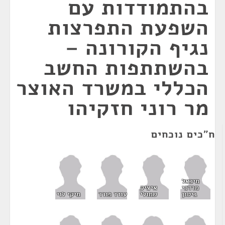
בהתמודדות עם
השפעת התפרצות
נגיף הקורונה –
בהשתתפות החשב
הכללי במשרד האוצר
מר רוני חזקיהו
ח"כים נוכחים
מיכאל
מרדכי
איציק
ביטון
שמולי
עודד פורר
מיקי לוי