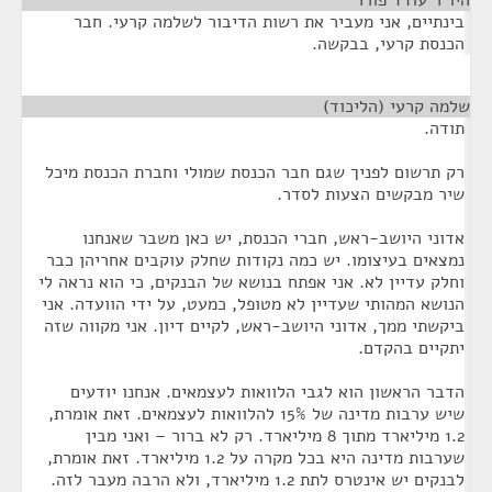
היו"ר עודד פורר
¶
בינתיים, אני מעביר את רשות הדיבור לשלמה קרעי. חבר
הכנסת קרעי, בבקשה.
שלמה קרעי (הליכוד)
¶
תודה.
רק תרשום לפניך שגם חבר הכנסת שמולי וחברת הכנסת מיכל
שיר מבקשים הצעות לסדר.
אדוני היושב-ראש, חברי הכנסת, יש כאן משבר שאנחנו
נמצאים בעיצומו. יש כמה נקודות שחלק עוקבים אחריהן כבר
וחלק עדיין לא. אני אפתח בנושא של הבנקים, כי הוא נראה לי
הנושא המהותי שעדיין לא מטופל, כמעט, על ידי הוועדה. אני
ביקשתי ממך, אדוני היושב-ראש, לקיים דיון. אני מקווה שזה
יתקיים בהקדם.
הדבר הראשון הוא לגבי הלוואות לעצמאים. אנחנו יודעים
שיש ערבות מדינה של 15% להלוואות לעצמאים. זאת אומרת,
1.2 מיליארד מתוך 8 מיליארד. רק לא ברור – ואני מבין
שערבות מדינה היא בכל מקרה על 1.2 מיליארד. זאת אומרת,
לבנקים יש אינטרס לתת 1.2 מיליארד, ולא הרבה מעבר לזה.