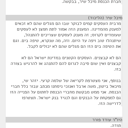
חברת הכנסת מיכל שיר, בבקשה.
מיכל שיר (הליכוד)
¶
מרבית העסקים קמים לבוקר שבו הם מגלים שהם לא זכאים
למענק מהמדינה. המענק הזה אמור לתת חמצן לא לעסקים
שעומדים לקרוס; זה מענק לעסקים שצריכים להתנהל,
שיתנהלו טוב ויפה עד היום. וזה, מה שנקרא, טיפה בים. וגם
את הטיפה בים הזו הם מגלים שהם לא יכולים לקבל.
הם לא קבצנים. העסקים הקטנים במדינת ישראל הם לא
קבצנים ואין שום סיבה לגרום להם להתנהג או להרגיש בצורה
כזו.
בנוסף, אני מצטרפת לקריאה של שלמה קרעי. יזהר שי,
מיכאל ביטון, משה ארבל ואנוכי ניסחנו מכתב עבור כלל חברי
הכנסת. אני ממש מבקשת מחברי הכנסת לחתום על הפנייה הזו
גם למפקחת על הבנקים וגם לנגיד בנק ישראל. תצטרפו
לדרישה הזו.
היו"ר עודד פורר
¶
תודה.