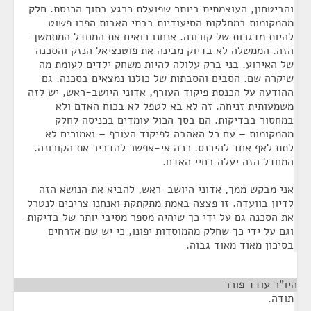
והביטחון, העוצמתית ביותר שפועלת כרגע בתוך הכנסת. חלק
מהמקומות במחלקות הסיעודיות בבתי האבות הפכו פשוט
להיות מדגרות של קורונה. אנחנו רואים את המחדל המתמשך
הזה. הממשלה לא בדיוק מבינה את פוטנציאל הנזק והסכנה
של האירוע. בני ברק עלולה להיות משחק ילדים לעומת מה
שיקרה שם. הסבים והסבתות של כולנו נמצאים בסכנה. גם
ההודעה על הכנסת פיקוד העורף, אדוני היושב-ראש, יש לזה
משמעותית זניחה. זה לא בא לטפל לא בכוח האדם ולא
במחסור בבדיקות. הם בסך הכול עומדים בכניסה לחלק
מהמקומות – עם כל האהבה לפיקוד העורף – ואמורים לא
לתת לאף אחד להיכנס. ככה אי-אפשר להדביר את הקורונה.
המחדל הזה יעלה בחיי האדם.
אני מבקש ממך, אדוני היושב-ראש, להביא את הנושא הזה
לדיון בוועדה. זו פצצה באמת מתקתקת ואנחנו צריכים לנטרל
את הסכנה גם על ידי כך שיהיה מספר מסיבי יותר של בדיקות
וגם על ידי כך שחלק מהמוסדות יפונו, כי יש שם אזרחים
בסיכון מאוד מאוד גבוה.
היו"ר עודד פורר
¶
תודה.