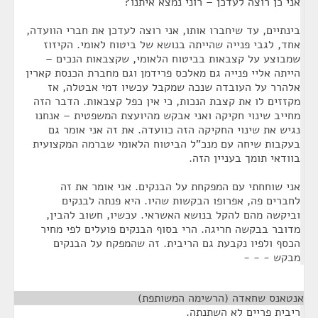
אני כן רוצה לעדכן – רוני נמצא איתנו?
בינתיים, עד שיחברו אותו, אני רוצה לעדכן את חברי הוועדה,
אחד, לגבי פנייה שהייתה בנושא של ביטוח לאומי. הקיזוז
שמבוצע על קצבאות בביטוח הלאומי, שקצבאות הנכים –
הייתה אליי פנייה גם מאלכס פרידמן וגם מחברת הכנסת קארין
אלהרר על העובדה שנכה שמקבל עכשיו דמי אבטלה, אז
מקזזים לו את קצבת הנכות, כי אין כפל קצבאות. הדבר הזה
מחייב שינוי חקיקה ואני אבקש מהיועצת המשפטית – אנחנו
נגיש את שינוי החקיקה הזה כוועדה. את זה אני אומר גם
בעקבות שיחה עם מנכ"ל הביטוח הלאומי שברמה המקצועית
בוודאי תומך בעניין הזה.
אני שוחחתי עם המפקחת על הבנקים. אני אומר את זה
לחברים פה, אפרופו הבקשות שהיו. היא פנתה לבנקים
וביקשה מהם להקל בנושא האשראי. עכשיו, חשוב להבין,
מדובר בבקשה חריגה. הרי בסוף הבנקים פועלים לפי מחיר
הכסף ולפיו נקבעת גם הריבית. זה שהמפקח על הבנקים
מבקש - - -
אנטאנס שחאדה (הרשימה המשותפת)
¶
ריבית פריים לא השתנתה.