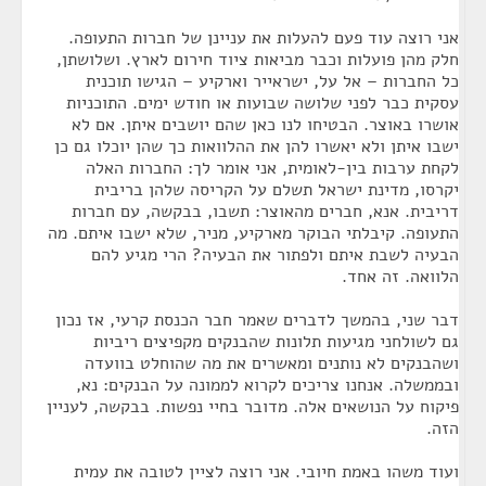
אני רוצה עוד פעם להעלות את עניינן של חברות התעופה.
חלק מהן פועלות וכבר מביאות ציוד חירום לארץ. ושלושתן,
כל החברות – אל על, ישראייר וארקיע – הגישו תוכנית
עסקית כבר לפני שלושה שבועות או חודש ימים. התוכניות
אושרו באוצר. הבטיחו לנו כאן שהם יושבים איתן. אם לא
ישבו איתן ולא יאשרו להן את ההלוואות כך שהן יוכלו גם כן
לקחת ערבות בין-לאומית, אני אומר לך: החברות האלה
יקרסו, מדינת ישראל תשלם על הקריסה שלהן בריבית
דריבית. אנא, חברים מהאוצר: תשבו, בבקשה, עם חברות
התעופה. קיבלתי הבוקר מארקיע, מניר, שלא ישבו איתם. מה
הבעיה לשבת איתם ולפתור את הבעיה? הרי מגיע להם
הלוואה. זה אחד.
דבר שני, בהמשך לדברים שאמר חבר הכנסת קרעי, אז נכון
גם לשולחני מגיעות תלונות שהבנקים מקפיצים ריביות
ושהבנקים לא נותנים ומאשרים את מה שהוחלט בוועדה
ובממשלה. אנחנו צריכים לקרוא לממונה על הבנקים: נא,
פיקוח על הנושאים אלה. מדובר בחיי נפשות. בבקשה, לעניין
הזה.
ועוד משהו באמת חיובי. אני רוצה לציין לטובה את עמית