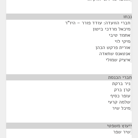
נכחו
¶
חברי הוועדה: עודד פורר – היו"ר
מיכאל מרדכי ביטון
אחמד טיבי
מיקי לוי
אורית פרקש הכהן
אנטאנס שחאדה
איציק שמולי
חברי הכנסת
¶
ניר ברקת
קרן ברק
עופר כסיף
שלמה קרעי
מיכל שיר
ייעוץ משפטי
¶
שיר שפר