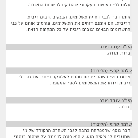
עלות לפי האישור העקרוני שהם קיבלו טרום המשבר.
אותו דבר לגבי דחיית תשלומים. הבנקים גובים ריבית
דריבית. הם אומנם דוחים את התשלומים, פורסים אותם על פני
התשלומים הבאים וגובים ריבית על כל התקופה הזאת.
היו"ר עודד פורר
¶
ברור. תודה.
שלמה קרעי (הליכוד)
¶
אנחנו רוצים שהם ייכנסו מתחת לאלונקה וייתנו את זה בלי
ריבית וידחו את התשלומים לסוף התקופה.
היו"ר עודד פורר
¶
תודה.
שלמה קרעי (הליכוד)
¶
דבר נוסף שהמפקחת כתבה לגבי השחרת הרקורד של מי
שחוזרים לו צ'קים הוא, שהיא פונה לממונה על שיתוף בנתוני