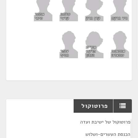
שלמה
אחמד
קרן ברק
ניר ברקת
קרעי
טיבי
אורית
פרקש
אנטאנס
עופר
הכהן
שחאדה
כסיף
פרוטוקול
¶
פרוטוקול של ישיבת ועדה
הכנסת העשרים-ושלוש