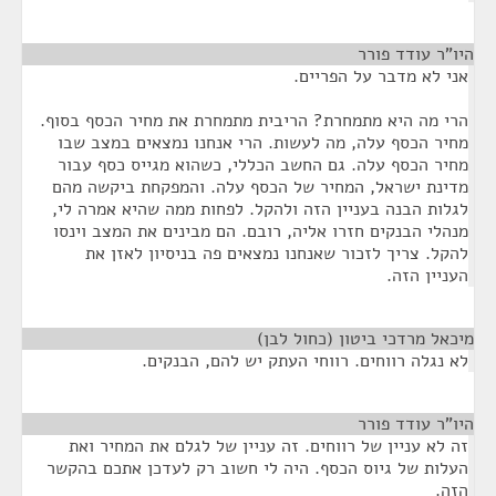
היו"ר עודד פורר
¶
אני לא מדבר על הפריים.
הרי מה היא מתמחרת? הריבית מתמחרת את מחיר הכסף בסוף.
מחיר הכסף עלה, מה לעשות. הרי אנחנו נמצאים במצב שבו
מחיר הכסף עלה. גם החשב הכללי, כשהוא מגייס כסף עבור
מדינת ישראל, המחיר של הכסף עלה. והמפקחת ביקשה מהם
לגלות הבנה בעניין הזה ולהקל. לפחות ממה שהיא אמרה לי,
מנהלי הבנקים חזרו אליה, רובם. הם מבינים את המצב וינסו
להקל. צריך לזכור שאנחנו נמצאים פה בניסיון לאזן את
העניין הזה.
מיכאל מרדכי ביטון (כחול לבן)
¶
לא נגלה רווחים. רווחי העתק יש להם, הבנקים.
היו"ר עודד פורר
¶
זה לא עניין של רווחים. זה עניין של לגלם את המחיר ואת
העלות של גיוס הכסף. היה לי חשוב רק לעדכן אתכם בהקשר
הזה.