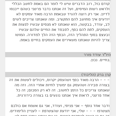
קודם כול, רוב הדברים שיש לי לומר הם באמת לחשב הכללי
ולראש רשות המיסים, ועל זה אנחנו נדבר פרטני כשהם ייכנסו
לדיון. אני רק רוצה להגיד שבאמת הרבה מאוד עסקים לא
יודעים איך מחושב להם התקציב. ומה שאנחנו צריכים לשים
לב, עודד, בבקשה, הוא שאנחנו לא מנסים עכשיו לפצות את
העסקים, לתת להם כסף, לסבסד את החיים שלהם עכשיו
ובעצם בסוף התהליך הזה, הכסף הזה הלך למדורה. המוטו
צריך להיות שאנחנו משאירים את העסקים בחיים באמת.
היו"ר עודד פורר
¶
בחיים. נכון.
קרן ברק (הליכוד)
¶
- - - הרבה מאוד כסף ושהעסק יקרוס, ויכולים לעשות את זה
בצורה סבירה ושהעסק גם ימשיך לחיות אחרי הזה. וזה מה
שאנחנו צריכים כל הזמן לחשוב. זה לא רק הסכום; זה כל
אחד פרטני, לראות איך אנחנו נוגעים בו בצורה כירורגית.
ודבר אחד נוסף – אני פניתי, ועודד, אני גם אשמח אם כולכם
תצטרפו - - - שלי, אני יודעת שהצטרפת – לעניין הלימודים.