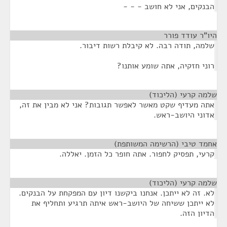
הבנקים, אני לא חושב - - -
היו"ר עודד פורר
¶
שלמה, תודה רבה. לא קיבלת רשות דיבור.
רוני חזקיה, אתה שומע אותנו?
שלמה קרעי (הליכוד)
¶
אתה מעדיף שקט מאשר לאפשר תגובות? אני לא מבין את זה,
אדוני היושב-ראש.
אחמד טיבי (הרשימה המשותפת)
¶
קרעי, תפסיק לחפור. אתה חופר כל הזמן. יאללה.
שלמה קרעי (הליכוד)
¶
לא. זה לא ייתכן. אנחנו ביקשנו דיון עם המפקחת על הבנקים.
לא ייתכן ששיחה של היושב-ראש איתה תרגיע ותחליף את
הדיון הזה.