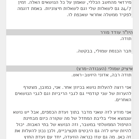
מירזאי מהחשב הכללי, שאמון על כל הנושאים האלה. זמין
24/7 גם לשאלות שלי וגם לשאלות חיצוניות. באמת דוגמה
לפקיד ממשלה אחראי שאכפת לו.
היו"ר עודד פורר
¶
תודה.
חבר הכנסת שמולי, בבקשה.
איציק שמולי (העבודה-מרצ)
¶
תודה רבה, אדוני היושב-ראש.
אני רוצה להעלות נושא בכיוון אחר. אני, כמובן, מצטרף
להערות של שני קודמיי גם לגבי הריביות וגם לגבי הנושאים
האחרים.
אני מודע לזה שאני מדבר בתוך ועדת הכספים, אבל יש נושא
שנמצא אולי בליבת המחדל של מה שקורה כיום מבחינת
הטיפול הממשלתי במשבר, וזה הנושא של בתי האבות. יכול
להיות שיש לזה גם היבטים תקציביים, ולכן נכון להעלות את
זה כאן. מה גם שזו כנראה הוועדה, יחד עם ועדת החוץ