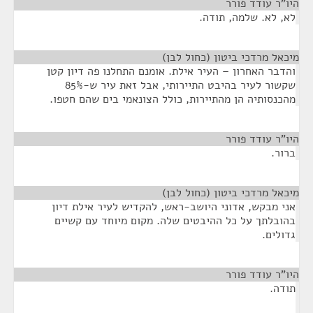
היו"ר עודד פורר
¶
לא, לא. שלמה, תודה.
מיכאל מרדכי ביטון (כחול לבן)
¶
והדבר האחרון – העיר אילת. אומנם התחלנו פה דיון קטן
שקשור לעיר בהיבט התיירותי, אבל זאת עיר ש-85%
מהכנסותיה הן מהתיירות, כולל הצונאמי בים שהם חטפו.
היו"ר עודד פורר
¶
ברור.
מיכאל מרדכי ביטון (כחול לבן)
¶
אני מבקש, אדוני היושב-ראש, להקדיש לעיר אילת דיון
בהובלתך על כל ההיבטים שלה. מקום מיוחד עם קשיים
גדולים.
היו"ר עודד פורר
¶
תודה.