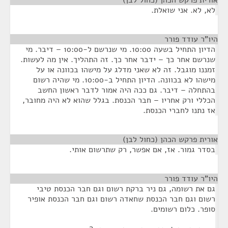
אורית פרקש הכהן (כחול לבן)
¶
לא, לא. אני שואלת.
היו"ר עודד פורר
¶
הדיון התחיל בשעה 10:00. מי שנרשם ל-10:00 – דיבר. מי
שנרשם אחר כך – ידבר אחר כך. זה התהליך. אין מה לעשות.
זמננו מוגבל. זה לא שאני מדלג על מישהו בכוונה או על
מישהו לא בכוונה. הדיון התחיל ב-10:00. מי שהיה רשום
בהתחלה – דיבר. גם ככה היה אמור לדבר ראשון החשב
הכללי ורק אחריו – חבר הכנסת. בגלל שהוא לא היה מחובר,
אז נתנו לחברי הכנסת.
אורית פרקש הכהן (כחול לבן)
¶
בסדר גמור. אז, אם אפשר, רק שתרשום אותי.
היו"ר עודד פורר
¶
גם את רשומה, גם ניר ברקת רשום וגם חבר הכנסת טיבי
רשום וגם חבר הכנסת שחאדה רשום וגם חבר הכנסת אופיר
סופר. כלום רשומים.