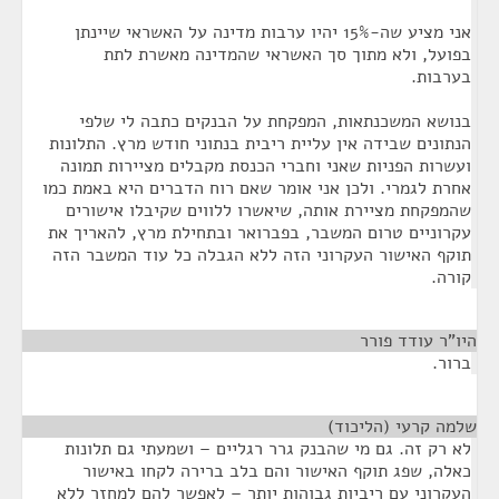
אני מציע שה-15% יהיו ערבות מדינה על האשראי שיינתן
בפועל, ולא מתוך סך האשראי שהמדינה מאשרת לתת
בערבות.
בנושא המשכנתאות, המפקחת על הבנקים כתבה לי שלפי
הנתונים שבידה אין עליית ריבית בנתוני חודש מרץ. התלונות
ועשרות הפניות שאני וחברי הכנסת מקבלים מציירות תמונה
אחרת לגמרי. ולכן אני אומר שאם רוח הדברים היא באמת כמו
שהמפקחת מציירת אותה, שיאשרו ללווים שקיבלו אישורים
עקרוניים טרום המשבר, בפברואר ובתחילת מרץ, להאריך את
תוקף האישור העקרוני הזה ללא הגבלה כל עוד המשבר הזה
קורה.
היו"ר עודד פורר
¶
ברור.
שלמה קרעי (הליכוד)
¶
לא רק זה. גם מי שהבנק גרר רגליים – ושמעתי גם תלונות
כאלה, שפג תוקף האישור והם בלב ברירה לקחו באישור
העקרוני עם ריביות גבוהות יותר – לאפשר להם למחזר ללא