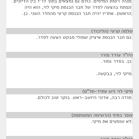
מנהל רשות המיסים. כולם גם נמצאים בתוך לו"ז בין הדיונים.
ונפתח בהצעה לסדר של חבר הכנסת מיקי לוי, הוא היה
הראשון. אחריו יהיה חבר הכנסת קרעי מהחדר השני. כן.
שלמה קרעי (הליכוד)
¶
גם חבר הכנסת איציק שמולי מבקש הצעה לסדר.
היו"ר עודד פורר
¶
כן. בסדר גמור.
מיקי לוי, בבקשה.
מיקי לוי (יש עתיד-תל"ם)
¶
תודה רבה, אדוני היושב-ראש. בוקר טוב לכולם.
עופר כסיף (הרשימה המשותפת)
¶
לא שומעים את מיקי.