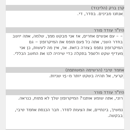
קרן ברק (הליכוד)
¶
אנחנו מבינים. בסדר, די.
היו"ר עודד פורר
¶
- - עם אנשים אחרים, אז אני מבקש ממך, שלמה, אתה יושב
בחדר השני, אתה כל פעם תופס את המיקרופון – גם
המיקרופון נתפס בצורה כזאת. אז, אין מה לעשות, כן אני
מעדיף שקט ולטפל בתקלה כדי שיהיה לנו את החשב הכללי.
אחמד טיבי (הרשימה המשותפת)
¶
קרעי, אל תהיה בשקט יותר מ-15 שניות.
היו"ר עודד פורר
¶
רוני, אתה שומע אותנו? המיקרופון שלך לא פתוח, כנראה.
נמשיך, בינתיים, את הצעות לסדר. חבר הכנסת אחמד טיבי,
בבקשה.