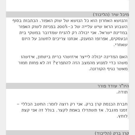
מיכל שיר (הליכוד)
¶
והנושא האחרון הוא כל הנושא של שוק האפור. הכתבות בסוף
השבוע הראו שיש עלייה של כ-200% בפניות לשוק האפור
במדינת ישראל. אני יכולה רק להניח שמדובר במשקי בית
ובעסקים, אפרופו המענק. אנחנו צריכים לחשוב על היום
שאחרי.
האם המדינה יכולה לייצר איזושהי כרית ביטחון, איזשהו
משהו כדי למנוע מהמצב הזה להתפרץ? זה לא פחות חמור
מאשר נגיף הקורונה.
היו"ר עודד פורר
¶
תודה.
חברת הכנסת קרן ברק. אני רק רוצה לומר: החשב הכללי –
זמנו מוגבל. אז תשתדלו באמת לקצר. בגלל זה אני קצת
לוחץ.
קרן ברק (הליכוד)
¶