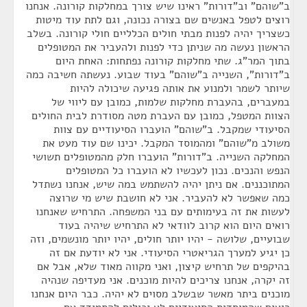
ב"שוהם" וב"דורות" ראינו שיש צורך במחלקות קורונה. אנחנו
רוצים לטפל באנשים שם בצורה נכונה, וגם לתת עוד מיטות
כשצריך יהיה לפנות מבתי חולים הכלליים חולי קורונה. בשלב
הראשון נעשה מה שניתן כדי לפנות ולהעביר את המטופלים
בתוך המר"ג. שתי מחלקות קורונה נפתחות: האחת היום
ב"דורות", השנייה ב"שוהם" בעוד שבוע. נעשתה חשיבה כמה
שיותר לשמר ולמנוע את אותה פגיעה שיכולה להיות
במעברים, בהעברת מחלקות שלמות, כמובן עם ליווי של
הצוות המטפל, כמובן עם העברת מטה מסודרת לבית החולים
הסיעודי שמקבל. ב"שוהם" הועברו הסיעודיים עם צוות
משולב מ"שוהם" ומהמוסד המקבל. יכינו שם עוד מעט את
המחלקה השנייה. ב"דורות" הועברו חלק מהמטופלים תשושי
הנפש והנכים. נכון לעכשיו לא הועברו כל המטופלים
המתוכננים. אם ניתן יהיה להשתמש במה שיש, אנחנו נשתדל
כמה שאפשר לא להעביר. אני לא חושבת שיש מי שרוצה
לעשות את זה בעימותים עם בני המשפחה. התרחיש שאנחנו
רואים היום הוא קרוב לוודאי לא התרחיש שיהיה בעוד
שבועיים, שלושה - יהיו יותר חולים, יהיו יותר מונשמים, וזה
כן יגיע למערך הגריאטרי הסיעודי. אני לא יודעת אם זה
בהיקפים של תרחיש קיצון, ואני מקווה מאוד שלא, אבל אם
זה יקרה, אנחנו צריכים להיות מוכנים. אני מעדיפה שנהיה
מוכנים ביתר מאשר שבשלב מסוים לא יהיה. כבר היום אנחנו