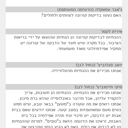
ג'אבר עסאקלה (הרשימה המשותפת)
¶
האם נעשו בדיקות קורונה לצוותים ולחולים?
אירית לקסר
¶
ההנחיות לבדיקות קורונה הן הנחיות שהוצאו על ידי בריאות
הציבור. בכל מקרה שיש חשד של הדבקה של קורונה יש
תחקיר אפידמיולוגי מאוד משמעותי.
יואב סגלוביץ' (כחול לבן)
¶
אנחנו מכירים את ההנחיות מהטלוויזיה.
מיקי חיימוביץ' (כחול לבן)
¶
אנחנו מכירים את ההנחיות. ההנחיות הן חשובות, צריך
להקפיד עליהן, אבל מדובר באוכלוסייה שהיא ברת סיכון.
אנחנו רואים את מה שקורה ב"משען" בבאר שבע, שיש חמש
נשים משם שמאושפזות במצב קשה. אנחנו יודעים שאם בבית
אבות יש הדבקה, יש סיכוי שזו תהיה אפידמיה בכל בית
האבות, וראינו את הדוגמה הזאת ב"נופים". למרות שההנחיות
הן לא לבדוק את כולם, האם לא הגיע הזמן שתבצעו את