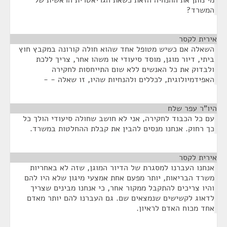
מי נותן את ההנחיה הזאת כשאת הגריאטרית הראשית של
המשרד?
אירית לקסר
¶
השאלה אם כשיש מטופל אחד שהוא חולה קורונה במקבץ חוץ
ביתי, דיור מוגן, מוסד סיעודי או משהו אחר, צריך ללכת
ולבדוק את כל האנשים ללא שום התייחסות לחקירה
האפידמיולוגית, לכללים ולהנחיות שהיו, זו שאלה - -
היו"ר עפר שלח
¶
עם כל הכבוד לחקירה, אני לא חושב שחולה סיעודי הולך כל
כך רחוק. אנחנו מנסים להבין את קבלת ההחלטות במשרד.
אירית לקסר
¶
אנחנו העברנו למסגרת של הדיור המוגן, שזה לא באחריות
משרד הבריאות, יותר מפעם אחת אמצעי מיגון שלא היו להם
והיו צריכים להתקבל ממקור אחר, כי אנחנו מבינים שצריך
לדאוג לקשישים שנמצאים שם. גם העברנו להם יותר מאדם
אחד מכוח האדם לראיון.