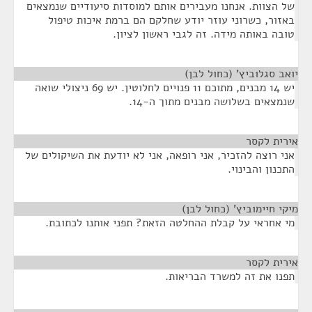
של הצוות. אנחנו מעבירים אותם למוסדות סיעודיים שנמצאים
באזור, כשרוני עוזר יודע שחלקם הם ברמת איכות טיפול
טובה באותה מידה. זה לגבי ראשון לציון.
יואב סגלוביץ' (כחול לבן)
¶
יש 14 מבנים, מתוכם 11 פנויים לחלוטין. יש 69 ניצולי שואה
שנמצאים בשלושה מבנים מתוך ה-14.
אירית לקסר
¶
אני רוצה להזכיר, אני רופאה, אני לא יודעת את השיקולים של
התכנון והבינוי.
מיקי חיימוביץ' (כחול לבן)
¶
מי אחראי על קבלת ההחלטה הזאת? תפני אותנו לכתובת.
אירית לקסר
¶
תפנו את זה למשרד הבריאות.