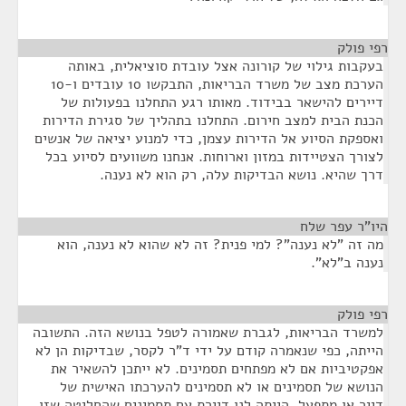
רפי פולק
¶
בעקבות גילוי של קורונה אצל עובדת סוציאלית, באותה
הערכת מצב של משרד הבריאות, התבקשו 10 עובדים ו-10
דיירים להישאר בבידוד. מאותו רגע התחלנו בפעולות של
הכנת הבית למצב חירום. התחלנו בתהליך של סגירת הדירות
ואספקת הסיוע אל הדירות עצמן, כדי למנוע יציאה של אנשים
לצורך הצטיידות במזון וארוחות. אנחנו משוועים לסיוע בכל
דרך שהיא. נושא הבדיקות עלה, רק הוא לא נענה.
היו"ר עפר שלח
¶
מה זה "לא נענה"? למי פנית? זה לא שהוא לא נענה, הוא
נענה ב"לא".
רפי פולק
¶
למשרד הבריאות, לגברת שאמורה לטפל בנושא הזה. התשובה
הייתה, כפי שנאמרה קודם על ידי ד"ר לקסר, שבדיקות הן לא
אפקטיביות אם לא מפתחים תסמינים. לא ייתכן להשאיר את
הנושא של תסמינים או לא תסמינים להערכתו האישית של
דייר או מתפעל. הייתה לנו דיירת עם תסמינים שהחליטה שזו