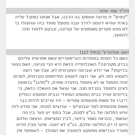
היו"ר עפר שלח
¶
"נופים" זו פרשה שעסקו בה הרבה, אבל אנחנו נסתכל עליה
כאיזו שהיא דוגמה לדרך שבה מטופל מוסד כזה שהתגלו בו
לא מעט מקרים מאומתים של קורונה, ונבקש ללמוד מזה
להמשך.
יואב סגלוביץ' (כחול לבן)
¶
האם כל הצוות במוסדות הגריאטריים שאת אחראית עליהם
נבדק מקורונה? האוכלוסייה הזאת היא הכי פגיעה. האם נעשו
בדיקות? אני יודע שברמה העקרונית לא, אבל אני רוצה
לשמוע למה לא. אני רוצה לשמוע התייחסות נקודתית, למרות
שזה מטופל או לא מטופל בוועדה אחרת, ל"מלבן" בראשון
לציון ולמוסד בפרדס חנה. אני שואל את השאלה הזאת, כי
בדיונים שהיו בבית המשפט המחוזי ובבית המשפט העליון
דיברו על מאות מונשמים צפויים – היו צריכים להיות כבר
מאות מונשמים לפני שבועיים – שרוצים לפנות. אני מודע לזה
שיש החלטה של בג"ץ לפנות, אבל בסוף יש פער בין מה
שנאמר, וכנראה נאמר ביושר, לבין המציאות. הוצאה שלהם
היום זו רק החלטה שלכם, בג"ץ לא ישנה. אינני מבין מדוע
משרד הבריאות מתעקש להמשיך את המהלך - לשמחתי אין