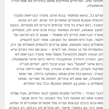
תשושי נפש. הפרטיים מחזיקים אותם בשיניים עם אפס עזרה
מהממשלה.
קודם כל, נושא המחסור בכוח אדם. משרד הבריאות התנגד
להוסיף 6,000 מטפלים שחסרים לנו שנים. לא רק שהוא
התנגד, הוא הציע כל מיני קורסים ודברים לא מעשיים. הגענו
למצב שאנחנו, למרות המחסור בכוח אדם שיש לנו, מטפלים.
משרד הבריאות הודיע לנו אתמול - אמנם זו לא הוראה של
לקסר, אבל היא חתומה על המכתב: אסור לכם להעסיק
מטפלים בשני מקומות, אתם צריכים להעסיק מטפלים אך ורק
במשמרות של 12 שעות. מה רוצים - שגם את כוח האדם שיש
לנו עכשיו לקחת ולהוציא? מטפל אחד משרד הבריאות לא
נתן. העזרה היחידה שהתקבלה הייתה ביום שישי מהממשלה.
ביום שישי "משען" באר שבע קיבל ליום, יומיים חבר'ה
מפיקוד העורף, מלח הארץ שעזרו, אבל זאת הייתה עזרה
קצרה. בנושא כוח אדם אנחנו במצוקה גדולה. אני אומר
לממשלה, אם אתם לא עוזרים, לפחות אל תפריעו. אנחנו
מטפלים ב-45,000 לעומת 18,000 בכל בתי החולים.
לגבי הציוד - מיליוני מסכות סופקו לבתי החולים, אבל אפילו
מסכה אחת לא סופקה לכל בתי האבות. כל היום אנחנו
מארגנים בינינו קבוצות קנייה מול ספסרים שמוכרים פי שלוש.
אותו דבר גם בחומרי חיטוי. לא עוזרים לנו בכלום. רק כשבית