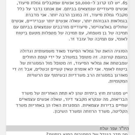
65. יש לנו קרוב ל-50,000 אנשים שמקבלים גמלת סיעוד,
אנשים סיעודיים שנמצאים בביתם. אם אנחנו נדבר על כלל
מקבלי גמלת סיעוד, זה כמובן הרבה יותר. אני מדברת
בגמלאות הגבוהות יותר, שאלה אנשים יותר שבריריים, אנשים
שחולים באלצהיימר, סיעודיים מורכבים שנמצאים בביתם עם
תמיכה של בן משפחה, עם תמיכה של מטפלות מטעם ביטוח
לאומי, עם תמיכה של עובד זר.
הסוגיה הזאת של גמלאי הסיעוד מאוד משמעותית וגדולה
במגפת קורונה. זה מטופל במשולב על ידי קופת החולים
שמבטחת את גמלאי הסיעוד, זה מטופל מול המסגרות של
ביטוח לאומי. אני לא אומרת שאין קשיים וכשלים, אבל זה די
מאורגן במסגרות הרב משרדיות ובשיתוף עם הרשויות
המקומיות.
יש מסגרות חוץ ביתיות שהן לא תחת האחריות של משרד
הבריאות, מה שנקרא מקבצי דיור, שאלה אנשים עצמאיים
שחיים בדירות עצמאיות. המסגרות האלו הן באחריות משרד
הקליטה, משרד הרווחה ומשרד השיכון.
היו"ר עפר שלח
¶
מה סדר הגודל של המסגרות החוץ ביתיות?