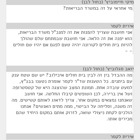
מיקי חיימוביץ' (כחול לבן)
¶
מי אחראי על זה במשרד הבריאות?
אירית לקסר
¶
אני חושבת שצריך להפנות את זה למנכ"ל משרד הבריאות,
הוא יפנה את זה הלאה. אני חושבת שבמתחם שלם שהולך
להיות בית חולים לקורונה יהיה טעם לפגם אם יהיו שם חולים
- -
יואב סגלוביץ' (כחול לבן)
¶
מה ההבדל בין זה לבין בית חולים איכילוב? יש שם שטח ענק
עם ביתנים. כל הטענות שד"ר לקסר אומרת נטענו בבג"ץ,
למעט עובדה אחת. תמונת המצב שהוצגה היא של קטסטרופה
ושל אין ברירה, לכן השופטים קיבלו החלטה. אני חושב
שאנחנו נמצאים במקום אחר. צריך לדאוג לאותם קשישים. מה
זה משנה, וסליחה על הביטוי, ממה מתים האנשים? אנחנו
הולכים לקחת ניצולי שואה, לזרוק אותם במקום היחיד שהם
מכירים אותו.
אירית לקסר
¶