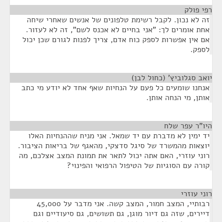
רפי פולק
¶
זה לא נכון. לקבל רשימת טלפונים של אנשים שאחרי שיחה
אחת אומרים לך: "אני בחיים לא אכנס לשם", זה לא לעזור.
אם אין אפשרות לספק כוח אדם, צריך לפנות לגורם שכן יכול
לספק.
יואב סגלוביץ' (כחול לבן)
¶
אנחנו שומעים כל פעם על הנחיות שאף אחד לא יודע מי כתב
אותן, מי הנחה אותן.
היו"ר עפר שלח
¶
יד ימין לא מדברת עם יד שמאל. אני מניח שההנחיות האלו
יוצאות מהמשרד של סיגל סדצקי, מהאגף של בריאות הציבור.
רוני עוזרי, האם אתה יכול לתאר את תמונת המצב אצלכם, מה
קורה עם הסוגיות של הטיפול הרפואי והפינוי?
רוני עוזרי
¶
רבותיי, המצב חמור, המצב קשה. אני מדבר על 45,000
דיירים, שזה גם דיור מוגן, גם תשושים, גם סיעודיים וגם