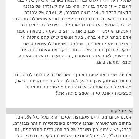
שתעלה על ידי חלק מחברי הכנסת כאן כל סוגיית פינוי בתי
האבות - זו סוגיה בוערת, היא מגיעה לשולחן של כולנו
חדשות לבקרים. אני רוצה להזכיר, יש ועדה של עבודה
ורווחה בראשות חברת הכנסת עאידה תומא שמטפלת גם בזה.
יש לכל הנושא היבטים בריאותיים - בשביל זה זימנו את
האנשים שזימנו - שבהם אנחנו רוצים לעסוק. כשאתה מפנה
אדם מבוגר שהוא בריא, בטח אנשים שיש להם מחלות או
מצבים רפואיים אחרים, יש לזה משמעות לכשעצמה. אני
מבקש שבתוך הדיון שלנו ננסה למקד את עצמנו בסוגיית
הבריאות, לא בהיבטים אחרים, כי הוועדה בראשות עאידה
תומא עוסקת בהם.
אירית, אני רוצה לפתוח איתך. האם את יכולה לתת לנו תמונה
בתחום העיסוק שלך בנוגע לגודלה של קבוצת הסיכון הזאת,
מה מכלל ההוראות והנהלים שאתם מיישמים היום מכוון
ספציפית לאוכלוסייה הספציפית הזאת?
אירית לקסר
¶
אמנם אנחנו מגדירים שקבוצת הסיכון היא מעל גיל 65, אבל
בתחום הגריאטריה אנחנו עוסקים באוכלוסייה היותר מבוגרת.
ככלל, יש שיתוף בין משרדי של כל המשרדים החברתיים, גם
תחת המל"ל, לגבי כל הסוגיות שקשורות לקשישים מעל גיל