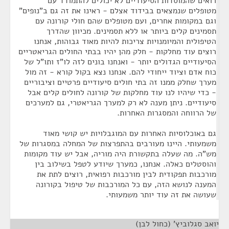
רואים שהמוסדות הסיעודיים לא יכולים להתמודד עם
מטופלים שנמצאים בבידוד אצלם - ראינו את זה גם ב"נופים"
וגם במקומות אחרים, ועם מטופלים שהם חולי קורונה עם
תסמינים קלים ביותר או ללא תסמינים. מכיוון שהדרך
הטיפולית והמיומנויות צריכות להיות מאוד גבוהות, אנחנו
רוצים עוד מחלקות - חלק מהן יהיו בבתי החולים הגריאטריים
הסיעודיים הגדולים יותר - ואנחנו בונים לזה לו"ז ותו"ל של
כוח אדם וציוד ייחודי להם. אנחנו נצא בקול קורא - זה מול
מערך שחלק ממנו זה בתי חולים סיעודיים פרטיים וציבוריים
- כדי שיהיו לנו עוד מחלקות של קורונה לחולים קלים אבל
סיעודיים. ניתן מענה לא רק למערך הגריאטרי, גם למערכים
של הרווחה והמסגרות האחרות.
גם באוכלוסיות האחרות עם המוגבלויות יש קושי מאוד
משמעותי. היינו מעורבים בהתפרצות של המחלה במסגרות של
מש"ה. מה שעלה בתקשורת היה מוריה, אבל יש עוד מקומות
והוסטלים כאלה. אנחנו, כמערך שיודע לטפל בשילוב בין
מורכבות תפקודית לבין מורכבות רפואית, רוצים לתת את
המענה לנושא הזה, עם כל המורכבות של טיפול בקורונה
שעושה את זה עוד יותר משמעותי.
יואב סגלוביץ' (כחול לבן)
¶