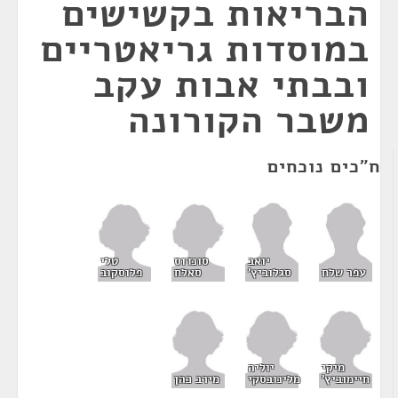
הבריאות בקשישים
במוסדות גריאטריים
ובבתי אבות עקב
משבר הקורונה
ח"כים נוכחים
סונדוס
טלי
יואב
סאלח
פלוסקוב
עפר שלח
סגלוביץ'
מיקי
יוליה
חיימוביץ'
מלינובסקי
מירב כהן