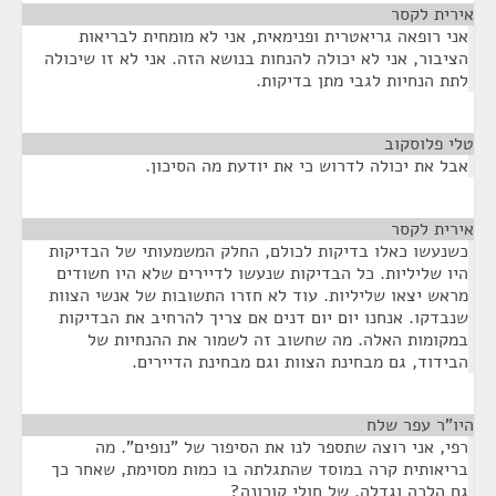
אירית לקסר
¶
אני רופאה גריאטרית ופנימאית, אני לא מומחית לבריאות
הציבור, אני לא יכולה להנחות בנושא הזה. אני לא זו שיכולה
לתת הנחיות לגבי מתן בדיקות.
טלי פלוסקוב
¶
אבל את יכולה לדרוש כי את יודעת מה הסיכון.
אירית לקסר
¶
כשנעשו כאלו בדיקות לכולם, החלק המשמעותי של הבדיקות
היו שליליות. כל הבדיקות שנעשו לדיירים שלא היו חשודים
מראש יצאו שליליות. עוד לא חזרו התשובות של אנשי הצוות
שנבדקו. אנחנו יום יום דנים אם צריך להרחיב את הבדיקות
במקומות האלה. מה שחשוב זה לשמור את ההנחיות של
הבידוד, גם מבחינת הצוות וגם מבחינת הדיירים.
היו"ר עפר שלח
¶
רפי, אני רוצה שתספר לנו את הסיפור של "נופים". מה
בריאותית קרה במוסד שהתגלתה בו כמות מסוימת, שאחר כך
גם הלכה וגדלה, של חולי קורונה?