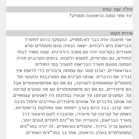
היו"ר עפר שלח
¶
עד מתי המנה הראשונה תספיק?
אירית לקסר
¶
אני חושבת שזה כבר לא מספיק. ההנפקה כרגע למשרד
הבריאות היא ריכוזית. יצאה הנחיה שגם מטופלים שלא
חשודים בקורונה יהיו עם מסכה כירורגית. קשה מאוד לבתי
החולים, גם הפרטיים, למצוא ולקנות. בימים הקרובים תהיה
הנפקה מטעם משרד הבריאות למערך בתי החולים
הגריאטריים. יצרנו קשר עם עמותה ציבורית כדי לראות איך
נגדיר את הדברים. אנחנו מבינים את המורכבות והקושי של
מטופלים שמאומתים לקורונה, גם אם הם אסימפטומטיים אבל
הם סיעודיים, גם אם הם סימפטומטיים עם מה שנקרא קורונה
קל. המענים שניתנו עד עכשיו במלונות היו לאנשים עצמאיים.
פה אנחנו מדברים על אנשים סיעודיים שחייבים טיפול הרבה
יותר קרוב. כבר היום בערב ייפתחו שתי מחלקות גריאטריות.
האחת של קורונה קל סיעודי, שהעברה לשם תיעשה דרך
משרד הבריאות, והשנייה של מר"גים לחולים קשים יותר,
כששם צריך בידוד, טיפולים נשימתיים. זה יהיה במר"גים
הממשלתיים בשלב הראשון, אחר כך במר"גים האחרים.