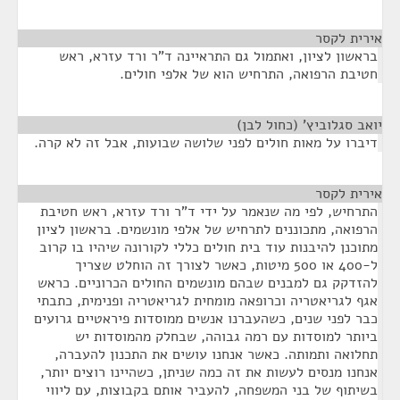
אירית לקסר
¶
בראשון לציון, ואתמול גם התראיינה ד"ר ורד עזרא, ראש
חטיבת הרפואה, התרחיש הוא של אלפי חולים.
יואב סגלוביץ' (כחול לבן)
¶
דיברו על מאות חולים לפני שלושה שבועות, אבל זה לא קרה.
אירית לקסר
¶
התרחיש, לפי מה שנאמר על ידי ד"ר ורד עזרא, ראש חטיבת
הרפואה, מתכוננים לתרחיש של אלפי מונשמים. בראשון לציון
מתוכנן להיבנות עוד בית חולים כללי לקורונה שיהיו בו קרוב
ל-400 או 500 מיטות, כאשר לצורך זה הוחלט שצריך
להזדקק גם למבנים שבהם מונשמים החולים הכרוניים. כראש
אגף לגריאטריה וכרופאה מומחית לגריאטריה ופנימית, כתבתי
כבר לפני שנים, כשהעברנו אנשים ממוסדות פיראטיים גרועים
ביותר למוסדות עם רמה גבוהה, שבחלק מהמוסדות יש
תחלואה ותמותה. כאשר אנחנו עושים את התכנון להעברה,
אנחנו מנסים לעשות את זה כמה שניתן, כשהיינו רוצים יותר,
בשיתוף של בני המשפחה, להעביר אותם בקבוצות, עם ליווי