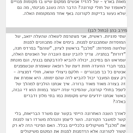
מאות בארץ - של להזיז אנשים ממקום שיש בו מקומות פנויים
לאשפוז של חולי קורונה? הדבר הזה נשגב מבינתי, מה גם
שלא נעשו בדיקות לקורונה באף אחד מהמקומות האלה.
מירב כהן (כחול לבן)
¶
שתי סוגיות. ראשית, אני מצטרפת לשאלה שהעלה יואב, של
המוסדות שמתכננים לפנות. בימים אלה מתכוונים לפנות
שלושה מוסדות: "מלבן" בראשון לציון, "שוהם" בפרדס חנה,
"דורות" בנתניה. צריך להבין שגם העברה של האנשים האלה,
שמראש הם בסיכון, יכולה להביא להדבקתם בנגיף, וגם מונחת
בפני חברי הוועדה חוות דעת של רופאה שאומרת שכשמפנים
אנשים כל כך מבוגרים - חלקם ניצולי שואה, חולי דמנציה -
רק עצם המעבר יכול להביא לזה שהם ימותו. היא אומרת את
זה בצורה מאוד מאוד ברורה. איך אנחנו הולכים למהלך של
לטפל בחולי קורונה, שהסיכוי שזה ייגמר במוות הוא די גבוה,
כאשר אנחנו יודעים שיש מקומות כמו בתי מלון ודברים
כאלה?
לאורך השנה האחרונה הייתי בקשר עם משרד הבריאות, בלי
קשר למשבר הקורונה. השר ליצמן והנהלת משרדו רצו לפנות
את "מלבן" משיקולים כלכליים בכלל. האם הפינוי הזה לא רק
קשור לקורונה אלא הזדמנות לפנות את המקום משיקולים