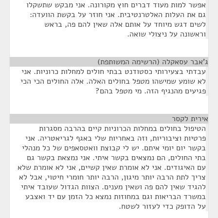
אפשר למות מעוד דברים חוץ מקורונה. אני מבקש שתשקלו
גם את העלות האלטרנטיבית. אני חוזר על בקשת הוועדה:
לשים דגש מיוחד על אותם אלה שאין להם פה, בראש
וראשונה על ניצולי שואה.
ג'אבר עסאקלה (הרשימה המשותפת)
¶
עבדתי בצעירותי כסטודנט בבתי חולים למחלות כרוניות. אני
לא שומע שמישהו מטפל בחולים האלה. אלה החולים הכי הכי
פגיעים מהנגיף הזה. מי מטפל בהם?
אירית לקסר
¶
הטיפול בחולים במחלות הכרוניות קיים בהרבה מסגרות
פרטיות וציבוריות, וזה באחריות שלי באגף לגריאטריה. אני
בקשר יום יומי איתם. יש לי קבוצת וואטסאפים של כל מנהלי
בתי החולים, הם נמצאים בקשר איתי. אני נמצאת בקשר גם
עם האיגודים. אני לא אומרת שאין קשיים, אני לא אומרת שלא
צריך לתת הרבה יותר מיגון, הרבה יותר חומרי חיטוי, אבל לא
להגיד שאין להם פה ושאין מענים. הצוות הגדול שעובד איתי
במשרד הבריאות וגם במחוזות נמצא כל הזמן עם יד ואצבע
על הדופק כדי לעזור לשטח.