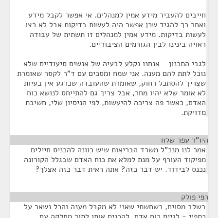
חייבים להעביר מידע אמין למנהלים. אי אפשר לקבל מידע
ואחר כך להגיד שכן אפשר היה לעשות בדיקות אבל לא רצו
לעשות בדיקות. מידע אמין למנהלים זו תשתית של עבודה
ראויה בינינו לבין הגורמים הציבוריים.
לגבי התכנון - אנחנו נקלע לבעיה של אנשים סיעודיים שלא
נוכל לתת להם מענה. אני שמח ומסכים עם ד"ר לקסר שאומרת
שצריך להסתכל רחוק, שאומרת שהעובדה שכרגע אין בעיות
לא אומר שלא יהיו מחר, אבל צריך גם להתייחס לנושא כוח
האדם, כאשר פה צריכה להיעשות, לפי הניסיון שלי, חשיבת
מדויקת.
היו"ר עפר שלח
¶
אמר לנו מנכ"ל משרד הבריאות שיש כוונה להכניס חיילים
מפיקוד העורף על מנת למלא את כוח האדם שבגלל הקורונה
נכנס לבידוד. יש דבר כזה? אתה ראית דבר כזה אצלך?
רפי פולק
¶
בשלב מסוים, כשחשתי שאני לא מקבל מענה והכל נשאר על
כתפיי - לגייס כוח אדם, להכניס אותו לתוך מחלקה עם