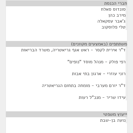
חברי הכנסת
¶
סונדוס סאלח
מירב כהן
ג'אבר עסקאלה
טלי פלוסקוב
משתתפים (באמצעים מקוונים)
¶
ד"ר אירית לקסר - ראש אגף גריאטריה, משרד הבריאות
רפי פולק - מנהל מוסד "נופים"
רוני עוזרי - ארגון בתי אבות
ד"ר יורם מערבי - מומחה בתחום הגריאטריה
עידו שריר - מנכ"ל רעות
ייעוץ משפטי
¶
נועה בן-שבת