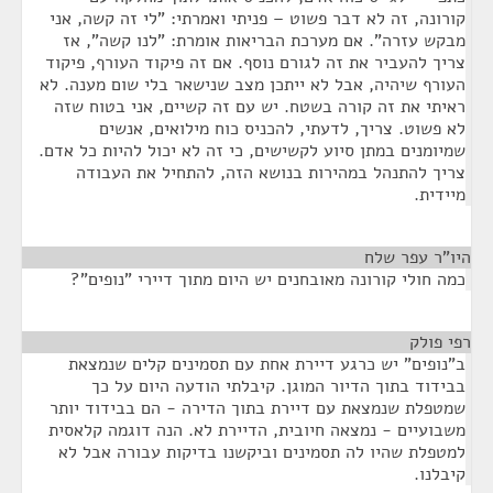
קורונה, זה לא דבר פשוט – פניתי ואמרתי: "לי זה קשה, אני
מבקש עזרה". אם מערכת הבריאות אומרת: "לנו קשה", אז
צריך להעביר את זה לגורם נוסף. אם זה פיקוד העורף, פיקוד
העורף שיהיה, אבל לא ייתכן מצב שנישאר בלי שום מענה. לא
ראיתי את זה קורה בשטח. יש עם זה קשיים, אני בטוח שזה
לא פשוט. צריך, לדעתי, להכניס כוח מילואים, אנשים
שמיומנים במתן סיוע לקשישים, כי זה לא יכול להיות כל אדם.
צריך להתנהל במהירות בנושא הזה, להתחיל את העבודה
מיידית.
היו"ר עפר שלח
¶
כמה חולי קורונה מאובחנים יש היום מתוך דיירי "נופים"?
רפי פולק
¶
ב"נופים" יש כרגע דיירת אחת עם תסמינים קלים שנמצאת
בבידוד בתוך הדיור המוגן. קיבלתי הודעה היום על כך
שמטפלת שנמצאת עם דיירת בתוך הדירה - הם בבידוד יותר
משבועיים - נמצאה חיובית, הדיירת לא. הנה דוגמה קלאסית
למטפלת שהיו לה תסמינים וביקשנו בדיקות עבורה אבל לא
קיבלנו.