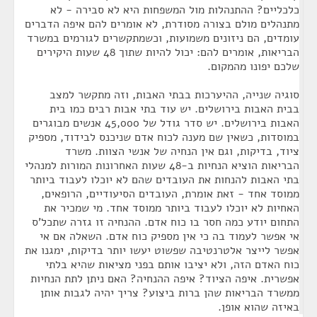
כלכליים? ההתנהלות מול המשפחות היא לא סבירה - לא
מתנהלים מולם בצורה מסודרת, לא אומרים להם איפה הדברים
עומדים, הם ניזונים משמועות, וכשמתקשרים לגורמים במשרד
הבריאות, אומרים להם: יכול להיות שתוך 48 שעות היקירים
שלכם יפונו מהמקום.
סוגיה שנייה, ההיערכות בבתי האבות, וזה מתקשר למצב
בבית האבות בירושלים. יש עוד בתי אבות רבים כמו בית
האבות בירושלים. יש סדר גודל של 45,000 אנשים מבוגרים
במוסדות, כשאין שם מענה לכוח אדם שניכנס לבידוד, מספיק
ציוד, בדיקות, וגם אין הנחיה של אנשי הצוות. משרד
הבריאות הוציא הנחיות ב-48 שעות האחרונות המורות למנהלי
בתי האבות להנחות את העובדים שהם לא יוכלו לעבוד ביותר
ממוסד אחד - זאת אומרת, העובדים הסיעודיים, הרופאים,
האחיות לא יוכלו לעבוד ביותר ממוסד אחד. מי שמכיר את
התחום יודע כמה חסר בו כוח אדם. ההנחיה זו גזרה שתכל'ס
אי אפשר לעמוד בה כי אין מספיק כוח אדם. השאלה אם אי
אפשר לייצר אלטרנטיבה שפשוט יעשו יותר בדיקות, ימגנו את
כוח האדם הזה, ולא יציבו אותם בפני מציאות שהיא בלתי
אפשרית. איפה הציוד? איפה ההנחיה? האם ניתן לתת הנחיות
ממשרד הבריאות שהן ברות ביצוע? צריך יהיה לגבות אותן
באיזה שהוא אופן.