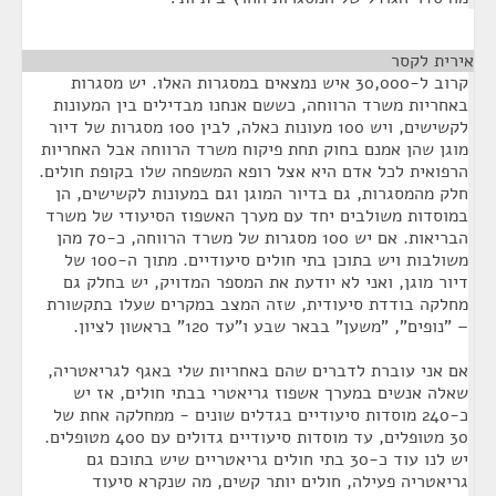
אירית לקסר
¶
קרוב ל-30,000 איש נמצאים במסגרות האלו. יש מסגרות
באחריות משרד הרווחה, כששם אנחנו מבדילים בין המעונות
לקשישים, ויש 100 מעונות כאלה, לבין 100 מסגרות של דיור
מוגן שהן אמנם בחוק תחת פיקוח משרד הרווחה אבל האחריות
הרפואית לכל אדם היא אצל רופא המשפחה שלו בקופת חולים.
חלק מהמסגרות, גם בדיור המוגן וגם במעונות לקשישים, הן
במוסדות משולבים יחד עם מערך האשפוז הסיעודי של משרד
הבריאות. אם יש 100 מסגרות של משרד הרווחה, כ-70 מהן
משולבות ויש בתוכן בתי חולים סיעודיים. מתוך ה-100 של
דיור מוגן, ואני לא יודעת את המספר המדויק, יש בחלק גם
מחלקה בודדת סיעודית, שזה המצב במקרים שעלו בתקשורת
– "נופים", "משען" בבאר שבע ו"עד 120" בראשון לציון.
אם אני עוברת לדברים שהם באחריות שלי באגף לגריאטריה,
שאלה אנשים במערך אשפוז גריאטרי בבתי חולים, אז יש
כ-240 מוסדות סיעודיים בגדלים שונים - ממחלקה אחת של
30 מטופלים, עד מוסדות סיעודיים גדולים עם 400 מטופלים.
יש לנו עוד כ-30 בתי חולים גריאטריים שיש בתוכם גם
גריאטריה פעילה, חולים יותר קשים, מה שנקרא סיעוד