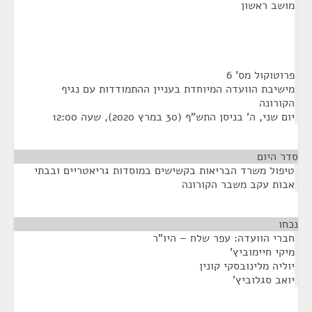
מושב ראשון
פרוטוקול מס' 6
מישיבת הוועדה המיוחדת בעניין ההתמודדות עם נגיף
הקורונה
יום שני, ה' בניסן התש"ף (30 במרץ 2020), שעה 12:00
סדר היום
טיפול משרד הבריאות בקשישים במוסדות גריאטריים ובבתי
אבות עקב משבר הקורונה
נכחו
¶
חברי הוועדה: עפר שלח – היו"ר
מיקי חיימוביץ'
יוליה מלינובסקי קונין
יואב סגלוביץ'