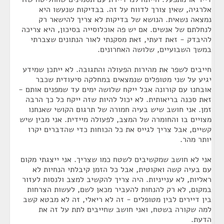
אלרגיה, שאין צורך לדווח על זה. בבדיקות שנעשו היא
נמצאה נשאית. הנושא של בדיקות לא צריך להישאר רק
לנחלתם של אנשים. אם יש פה אוכלוסייה בסיכון, היא צריכה
להיבדק - זאת דעתי, זאת מסקנתי לאור הנתונים שצברתי
במשך השבועיים, שלושה האחרונים.
חייבים לשפר את מהירות הפעולה והתגובה. לא ייתכן שמידע
יגיע על שני מטופלים שנמצאים במחלקה סיעודית שכבר
אובחנו עם קורונה אבל ייקח שלושה ימים עד שמפנים אותם -
זאת סכנה בריאותית. לא יכול להיות שזה ייקח כל כך הרבה
זמן. אני חושב שיש בעיה חמורה של תרגום הקושי שאנחנו
מצויים בו והחומרה של המצב, לפעולה מיידית. אני מבין שיש
קשיים, אבל צריך לגייס את כל הכוחות כדי שהדברים יקרו
יותר מהר.
אני לא חושב שמקשיבים לשטח כמו שצריך. אני ייצגתי מקום
עם בעיה קשה ואקוטית, אבל כל הזמן קיבלתי הנחיות לא
ראליות, לא ענייניות. היה צריך להקשיב למצב ולנסות לעזור
במקום, לא רק להנחות להעביר מכאן לשם, לעשות הצרחות
בין דיירים לבין מטופלים - זה לא ריאלי, זה לא מבטא קשב
למה שקורה בשטח, ואני חושב שחייבים לתת על זה את
הדעת.