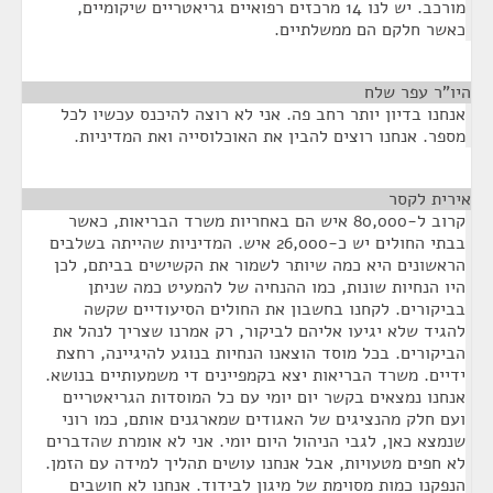
מורכב. יש לנו 14 מרכזים רפואיים גריאטריים שיקומיים,
כאשר חלקם הם ממשלתיים.
היו"ר עפר שלח
¶
אנחנו בדיון יותר רחב פה. אני לא רוצה להיכנס עכשיו לכל
מספר. אנחנו רוצים להבין את האוכלוסייה ואת המדיניות.
אירית לקסר
¶
קרוב ל-80,000 איש הם באחריות משרד הבריאות, כאשר
בבתי החולים יש כ-26,000 איש. המדיניות שהייתה בשלבים
הראשונים היא כמה שיותר לשמור את הקשישים בביתם, לכן
היו הנחיות שונות, כמו ההנחיה של להמעיט כמה שניתן
בביקורים. לקחנו בחשבון את החולים הסיעודיים שקשה
להגיד שלא יגיעו אליהם לביקור, רק אמרנו שצריך לנהל את
הביקורים. בכל מוסד הוצאנו הנחיות בנוגע להיגיינה, רחצת
ידיים. משרד הבריאות יצא בקמפיינים די משמעותיים בנושא.
אנחנו נמצאים בקשר יום יומי עם כל המוסדות הגריאטריים
ועם חלק מהנציגים של האגודים שמארגנים אותם, כמו רוני
שנמצא כאן, לגבי הניהול היום יומי. אני לא אומרת שהדברים
לא חפים מטעויות, אבל אנחנו עושים תהליך למידה עם הזמן.
הנפקנו כמות מסוימת של מיגון לבידוד. אנחנו לא חושבים