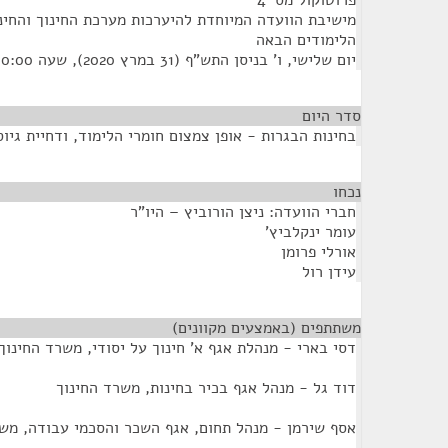
פרוטוקול מס' 4
מישיבת הוועדה המיוחדת להיערכות מערכת החינוך והחינ
הלימודים הבאה
יום שלישי, ו' בניסן התש"ף (31 במרץ 2020), שעה 10:00
סדר היום
בחינות הבגרות - אופן צמצום חומרי הלימוד, ודחיית גיוס
נכחו
¶
חברי הוועדה: ניצן הורוביץ – היו"ר
עומר ינקלביץ'
אורלי פרומן
עידן רול
משתתפים (באמצעים מקוונים)
¶
דסי בארי - מנהלת אגף א' חינוך על יסודי, משרד החינוך
דוד גל - מנהל אגף בכיר בחינות, משרד החינוך
אסף שירמן - מנהל תחום, אגף השכר והסכמי עבודה, מש