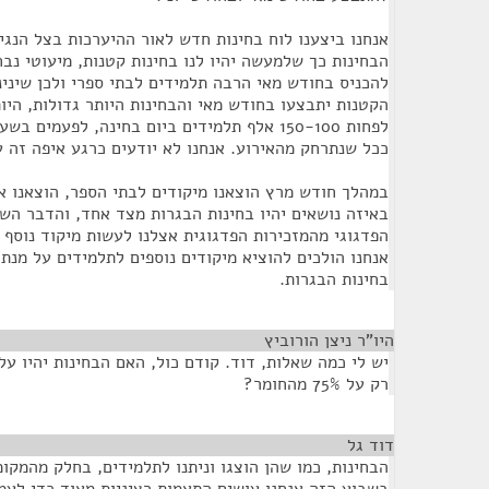
אנחנו ביצענו לוח בחינות חדש לאור ההיערכות בצל הנגיף
הבחינות כך שלמעשה יהיו לנו בחינות קטנות, מיעוטי נבח
להכניס בחודש מאי הרבה תלמידים לבתי ספרי ולכן שינינ
הקטנות יתבצעו בחודש מאי והבחינות היותר גדולות, היו
לפחות 150-100 אלף תלמידים ביום בחינה, לפעמים
ככל שנתרחק מהאירוע. אנחנו לא יודעים כרגע איפה זה ע
במהלך חודש מרץ הוצאנו מיקודים לבתי הספר, הוצאנו א
באיזה נושאים יהיו בחינות הבגרות מצד אחד, והדבר השנ
הפדגוגי מהמזכירות הפדגוגית אצלנו לעשות מיקוד נוסף ל
אנחנו הולכים להוציא מיקודים נוספים לתלמידים על מנת
בחינות הבגרות.
היו"ר ניצן הורוביץ
¶
יש לי כמה שאלות, דוד. קודם כול, האם הבחינות יהיו על
רק על 75% מהחומר?
דוד גל
¶