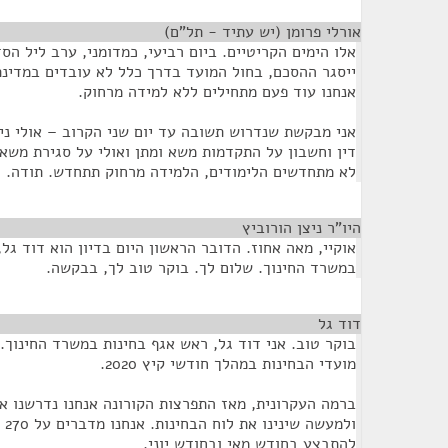
אורלי פרומן (יש עתיד - תל"ם)
¶
אלו הימים הקריטיים. ביום רביעי, כמדומני, ערב ליל הס
ייסגר ההסכם, בחול המועד בדרך כלל לא עובדים במדינת
אנחנו עוד פעם מתחילים ללא למידה מרחוק.
אני מבקשת שנדרוש תשובה עד יום שני הקרוב – אולי ני
דין וחשבון על התקדמות משא ומתן ואולי על סגירת משא 
לא מתחדשים הלימודים, הלמידה מרחוק תתחדש. תודה.
היו"ר ניצן הורוביץ
¶
אוקיי, מאה אחוז. הדובר הראשון היום בדיון הוא דוד גל,
במשרד החינוך. שלום לך. בוקר טוב לך, בבקשה.
דוד גל
¶
בוקר טוב. אני דוד גל, ראש אגף בחינות במשרד החינוך.
מועדי הבחינות במהלך חודשי קיץ 2020.
ברמה העקרונית, מאז התפרצות הקורונה אנחנו נדרשנו א
ולמ
להתבצע בחודש מאי ובחודש יוני.