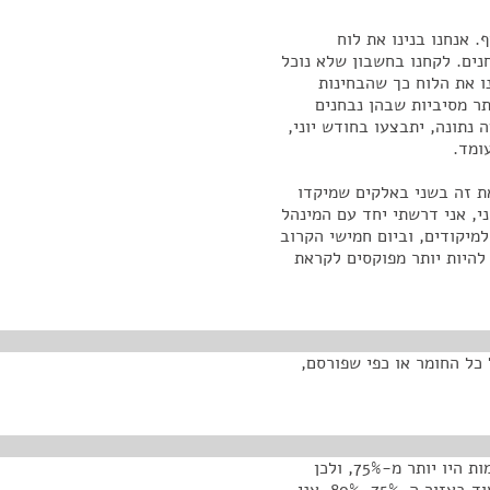
. אנחנו בנינו את לוח
נים. לקחנו בחשבון שלא נוכל
ו את הלוח כך שהבחינות
תר מסיביות שבהן נבחנים
 בשעה נתונה, יתבצעו בחודש יוני,
ומד.
ת זה בשני באלקים שמיקדו
י, אני דרשתי יחד עם המינהל
מיקודים, וביום חמישי הקרוב
 להיות יותר מפוקסים לקראת
 כל החומר או כפי שפורסם,
הבחינות, כמו שהן הוצגו וניתנו לתלמידים, בחלק מהמקומות היו יותר מ-75%, ולכן