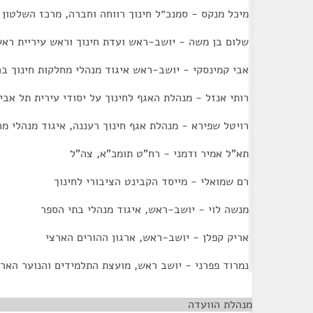
מיכל מנקס - סמנכ״ל חינוך רווחה וחברה, מרכז השלטון 
שלום בן משה - יושב-ראש ועדת חינוך וראש עיריית ראש
אבי קמינסקי - יושב-ראש איגוד מנהלי מחלקות חינוך בר
רותי אנזל - מנהלת האגף לחינוך על יסודי עירית תל אבי
רויטל שפירא - מנהלת אגף חינוך רעננה, איגוד מנהלי מח
תא"ל אמיר ודמני - רח"ט תומכ"א, צה"ל
רם שמואלי - מייסד הקבינט הציבורי לחינוך
מנשה לוי - יושב-ראש, איגוד מנהלי בתי הספר
אריק קפלן - יושב-ראש, ארגון ההורים הארצי
נמרוד פפרני - יושב ראש, מועצת התלמידים והנוער האר
מנהלת הוועדה
¶