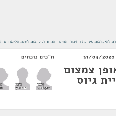
ת להיערכות מערכת החינוך והחינוך המיוחד, לרבות לשנת הלימודים ה
ח"כים נוכחים
ופן צמצום
ית גיוס
עומר
או
ניצן
ינקלביץ'
פר
הורוביץ