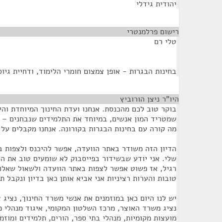
יהודית גידלי
רישום פרלמנטרי
¶
טלי רם
בחינות הבגרות - אופן צמצום חומרי הלימוד, ודחיית גיוס
היו"ר ניצן הורוביץ
¶
בוקר טוב לכם מהכנסת. אנחנו ועדת החינוך המיוחדת והי
שמטריד המון אנשים, במיוחד את התלמידים שנבחנים – י"
מה קורה עם בחינות הבגרות בקורונה. אנחנו מקבלים על 
הדיון הזה משודר באתר הוועדה, אפשר להיכנס ולצפות ב
שלי. אני יודע שבשידור בפייסבוק לא שומעים טוב את הס
רגיל, אז פשוט אפשר לצפות באתר הוועדה ולשאול שאלות
טובות והערות רציניות אני אביא אותן כאן בדיון ונקבל ת
יש לנו היום כאן במוזמנים את אנשי משרד החינוך, נציג 
נציג משרד האוצר, מרכז השלטון המקומי, איגוד מנהלי מח
מועצות מקומיות, מנהלי בתי ספר, הורים, תלמידים ומוזמנ