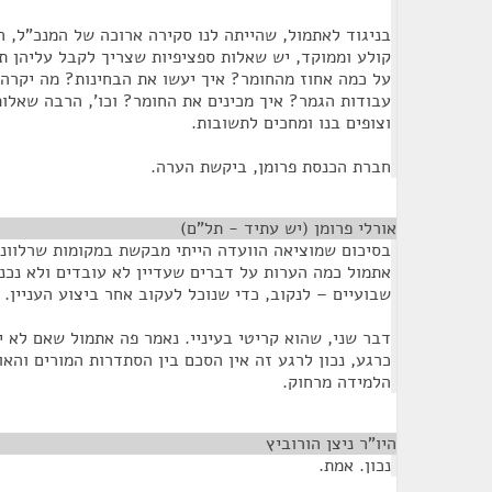
בניגוד לאתמול, שהייתה לנו סקירה ארוכה של המנכ"ל, 
קולע וממוקד, יש שאלות ספציפיות שצריך לקבל עליהן ת
על כמה אחוז מהחומר? איך יעשו את הבחינות? מה יקרה א
עבודות הגמר? איך מכינים את החומר? וכו', הרבה שאלות
וצופים בנו ומחכים לתשובות.
חברת הכנסת פרומן, ביקשת הערה.
אורלי פרומן (יש עתיד - תל"ם)
¶
בסיכום שמוציאה הוועדה הייתי מבקשת במקומות שרלוונטי 
אתמול כמה הערות על דברים שעדיין לא עובדים ולא נכנס
שבועיים – לנקוב, כדי שנוכל לעקוב אחר ביצוע העניין.
דבר שני, שהוא קריטי בעיניי. נאמר פה אתמול שאם לא 
כרגע, נכון לרגע זה אין הסכם בין הסתדרות המורים והאו
הלמידה מרחוק.
היו"ר ניצן הורוביץ
¶
נכון. אמת.