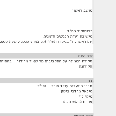
מושב ראשון
פרוטוקול מס' 8
מישיבת ועדת הכספים הזמנית
יום ראשון, ד' בניסן התש"ף (29 במרץ 2020), שעה 12:00
סדר היום
סקירת הממונה על התקציבים מר שאול מרידור - בהתיי
הקורונה
נכחו
¶
חברי הוועדה: עודד פורר – היו"ר
מיכאל מרדכי ביטון
מיקי לוי
אורית פרקש הכהן