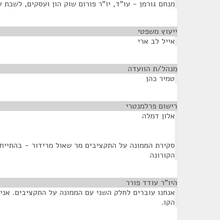
מנחם גורמן - עו"ד, יו"ר פורום שוק הון ועסקים, לשכת ע
ייעוץ משפטי
¶
אייל לב ארי
מנהל/ת הוועדה
¶
טמיר כהן
רישום פרלמנטרי
¶
אלון דמלה
סקירת הממונה על התקציבים מר שאול מרידור - בהתיי
הקורונה
היו"ר עודד פורר
¶
אנחנו עוברים לחלק השני עם הממונה על התקציבים. אני
הקו.