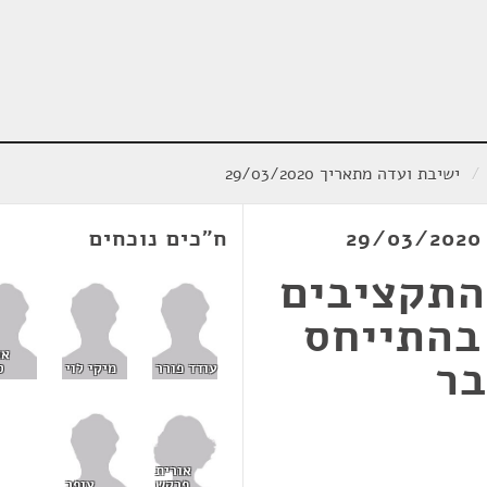
/
ישיבת ועדה מתאריך 29/03/2020
ח"כים נוכחים
התקציבים
בהתייחס
או
בר
עודד פורר
מיקי לוי
ס
אורית
פרקש
עופר