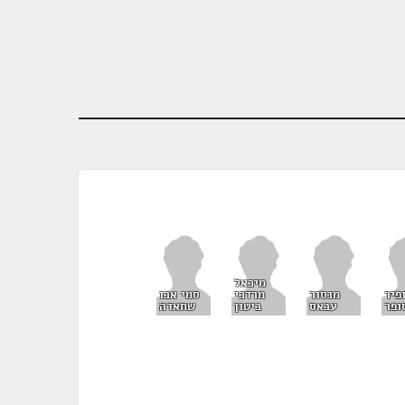
מיכאל
פיר
מנסור
מרדכי
סמי אבו
ופר
עבאס
ביטון
שחאדה