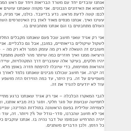
אנחנו עובדים יחד עם משרד הבריאות ויחד עם ראש המ
למצוא את האיזונים הנכונים. אני מקווה שאנחנו עושים א
לכם: קשה לדעת מראש. נדע בדיעבד. כולנו, אני מניח, נ
עשינו ואיך. אנחנו מנסים מאוד לאזן בין האינטרסים השונ
העולם מתחבטים בו וגם אנחנו מתחבטים בו.
אני רק אגיד שאני חושב שכל פעם שאנחנו מקבלים החלטה
לשקול שיקולים בריאותיים, כמובן, אבל גם כלכליים. אנ
חשובים זה השאלה לא רק מה עומק הסגר ולא רק מה - -
היציאה ממנו ואיך חוזרים כמה שיותר מהר למשק מתפקד 
יהיו חלקים, בעיקר אלה שעוברים דרך התקהלויות, שיידרש
והוראות מסוימות, כדי שיוכלו להיפתח חזרה באופן מלא. 
זה יקרה. אני חושב שכולנו מבינים שאנחנו נלמד לאורך ה
משפיעים על זה. בין היתר, עד כמה הווירוס הזה מושפע א
עוד לא יודעים להגיד את זה.
לגבי המאקרו הכלכלה – אני רק אגיד שאנחנו כרגע מתיי
לחמישה שבועות של סגר חלקי. וסגר כזה מביא אותנו, וצר
לצמיחה שלילית בפעם הראשונה בתולדות המדינה; שניים, 
אני לא חושב שהכרנו, סדר-גודל
יהיה התרחיש שבסופו של דבר נהיה בו. אנחנו עוקבים כ
כל הזמן. ולכן הדברים משתנים.