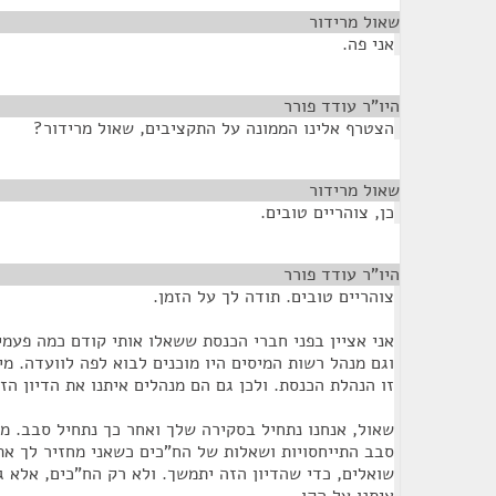
שאול מרידור
¶
אני פה.
היו"ר עודד פורר
¶
הצטרף אלינו הממונה על התקציבים, שאול מרידור?
שאול מרידור
¶
כן, צוהריים טובים.
היו"ר עודד פורר
¶
צוהריים טובים. תודה לך על הזמן.
אני אציין בפני חברי הכנסת ששאלו אותי קודם כמה פעמ
וגם מנהל רשות המיסים היו מוכנים לבוא לפה לוועדה. 
זו הנהלת הכנסת. ולכן גם הם מנהלים איתנו את הדיון הז
שאול, אנחנו נתחיל בסקירה שלך ואחר כך נתחיל סבב. מ
סבב התייחסויות ושאלות של הח"כים כשאני מחזיר לך א
שואלים, כדי שהדיון הזה יתמשך. ולא רק הח"כים, אלא 