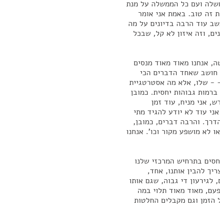
משלה ועם כל הממשלה על מנת
ת זה טוב. באמת אני אומר
שב עוד הרבה בדיונים על מה
ים, וזה איזון לא קל, שבכל
, אנחנו מאוד מאוד מנסים
י חושב שאחד הדברים הכי
 - שלו, אלא מה אסטרטגיית
ברמות גבוהות יחסית. כמובן
, אני מניח, עוד זמן
אני עוד לא יודע להגיד מתי
דרך. והרבה דברים, כמובן,
ו לא מושפע מקור וכו'. אנחנו
חסים בתרחיש המרכזי שלנו
יך להבין אותנו, אחד,
לגירעון די גבוה, שגם אותו
 של 7% ויותר. זה, עוד פעם, מאוד מאוד תלוי במה
ל הזמן וגם מקבלים החלטות