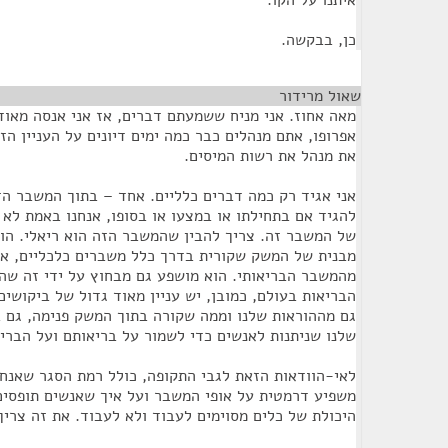
איתנו על הקו.
כן, בבקשה.
שאול מרידור
¶
מאה אחוז. אני מניח ששמעתם דברים, אז אני אנסה מאוד
אפרופו, אתם מנהלים כבר כמה ימים דיונים על העניין ה
את מנהל את רשות המיסים.
אני אגיד רק כמה דברים כלליים. אחד – בתוך המשבר הז
להגיד אם בתחילתו או במצעו או בסופו, אנחנו באמת לא י
של המשבר זה. צריך להבין שהמשבר הזה הוא ריאלי. הוא
מבנית של המשק שקורית בדרך כלל משברים כלכליים, א
מהמשבר הבריאותי. הוא מושפע גם מבחוץ על ידי זה שהע
הבריאות בעולם, כמובן, יש עניין מאוד גדול של ביקושים
גם מההוראות שלנו וממה שקורה בתוך המשק פנימה, גם ב
שלנו שניתנות לאנשים כדי לשמור על בריאותם ועל הבריא
לאי-הוודאות הזאת לגבי התקופה, כולל רמת הסגר שאנחנו
משפיע דרמטית על אופי המשבר ועל איך שאנשים תופסים 
היכולת של כלים מסוימים לעבוד ולא לעבוד. את זה צריך 