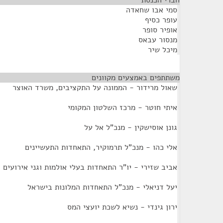
חברי הכנסת
¶
סמי אבו שחאדה
עופר כסיף
אופיר סופר
מנסור עבאס
מיכל שיר
משתתפים באמצעים מקוונים
¶
שאול מרידור - הממונה על התקציבים, משרד האוצר
איתי חוטר - מרכז השלטון המקומי
גונן אוסישקין - מנכ"ל אל על
אלי כהו - מנכ"ל תרמוקיר, התאחדות התעשיינים
אביב שזירי - יו"ר התאחדות בעלי אולמות וגני אירועים
יעל דניאלי - מנכ"ל התאחדות המלונות בישראל
ירון גינדי - נשיא לשכת יועצי המס