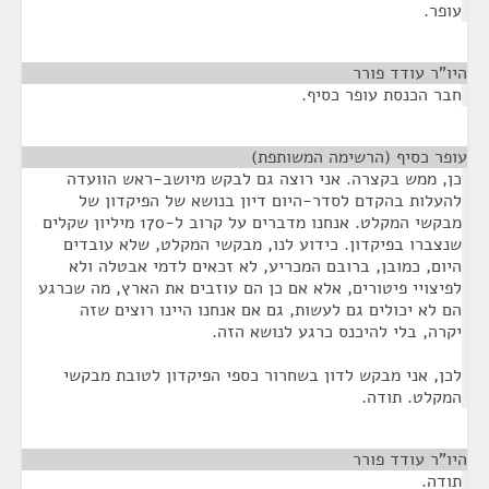
עופר.
היו"ר עודד פורר
¶
חבר הכנסת עופר כסיף.
עופר כסיף (הרשימה המשותפת)
¶
כן, ממש בקצרה. אני רוצה גם לבקש מיושב-ראש הוועדה
להעלות בהקדם לסדר-היום דיון בנושא של הפיקדון של
מבקשי המקלט. אנחנו מדברים על קרוב ל-170 מיליון שקלים
שנצברו בפיקדון. כידוע לנו, מבקשי המקלט, שלא עובדים
היום, כמובן, ברובם המכריע, לא זכאים לדמי אבטלה ולא
לפיצויי פיטורים, אלא אם כן הם עוזבים את הארץ, מה שכרגע
הם לא יכולים גם לעשות, גם אם אנחנו היינו רוצים שזה
יקרה, בלי להיכנס כרגע לנושא הזה.
לכן, אני מבקש לדון בשחרור כספי הפיקדון לטובת מבקשי
המקלט. תודה.
היו"ר עודד פורר
¶
תודה.