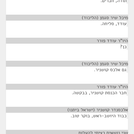
תודה, חברים.
מיכל שיר סגמן (הליכוד)
¶
עודד, סליחה.
היו"ר עודד פורר
¶
כן?
מיכל שיר סגמן (הליכוד)
¶
גם אלכס קושניר.
היו"ר עודד פורר
¶
חבר הכנסת קושניר, בבקשה.
אלכסנדר קושניר (ישראל ביתנו)
¶
כבוד היושב-ראש, בוקר טוב.
שני נושאים רציתי להעלות
¶