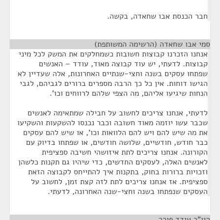
חבר הכנסת אבו שחאדה, בקשה.
סמי אבו שחאדה (הרשימה המשותפת)
¶
אנחנו הזכרנו קבוצות חשובות כשמחלקים את המשק לכל מיני
קבוצות. לדעתי, יש עוד קבוצה מאוד, עודד – האנשים
שפתחו עסקים בשנה וחצי-שנתיים האחרונות, אלה שעדיין לא
הגישו דוחות. אין כל כך הרבה מספרים ברורים לגביהם, לגבי
הנחות שיגיעו אליהם, מה הצפי שלהם לרווחים וכו'.
לדעתי, אנחנו צריכים לחשוב על חבילה שמתאימה לאנשים
שכבר עשו יוזמה מאוד חשובה וכבר נכנסו להשקעות והשקיעו
את מה שיש להם ויש להם הלוואות וכו', או שיש להם עסקים
כבר חודש, חודשיים, שלושה חודשים, או שפתחו בדיוק עם
הקורונה. אנחנו צריכים לתת איזושהי חשיבה ספציפית
לאנשים האלה, לעסקים החדשים, כדי שיהיו גם תקנות כלשהן
וזכויות ברורות בחוק, בתקנות איך להתייחס לקבוצה הזאת
ספציפית. אז אנחנו צריכים לתת לזה קצת זמן, לחשוב על
העסקים שנפתחו בשנה וחצי-שנה האחרונה, לדעתי.
היו"ר עודד פורר
¶