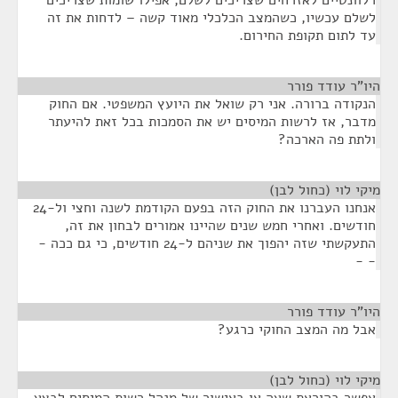
רלוונטיים לאזרחים שצריכים לשלם, אפילו שומות שצריכים
לשלם עכשיו, כשהמצב הכלכלי מאוד קשה – לדחות את זה
עד לתום תקופת החירום.
היו"ר עודד פורר
¶
הנקודה ברורה. אני רק שואל את היועץ המשפטי. אם החוק
מדבר, אז לרשות המיסים יש את הסמכות בכל זאת להיעתר
ולתת פה הארכה?
מיקי לוי (כחול לבן)
¶
אנחנו העברנו את החוק הזה בפעם הקודמת לשנה וחצי ול-24
חודשים. ואחרי חמש שנים שהיינו אמורים לבחון את זה,
התעקשתי שזה יהפוך את שניהם ל-24 חודשים, כי גם ככה -
- -
היו"ר עודד פורר
¶
אבל מה המצב החוקי כרגע?
מיקי לוי (כחול לבן)
¶