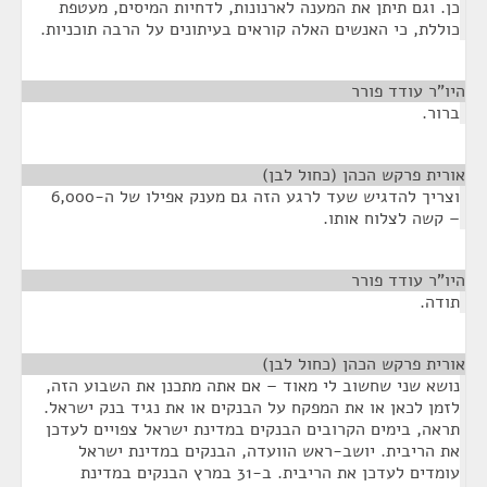
כן. וגם תיתן את המענה לארנונות, לדחיות המיסים, מעטפת
כוללת, כי האנשים האלה קוראים בעיתונים על הרבה תוכניות.
היו"ר עודד פורר
¶
ברור.
אורית פרקש הכהן (כחול לבן)
¶
וצריך להדגיש שעד לרגע הזה גם מענק אפילו של ה-6,000
– קשה לצלוח אותו.
היו"ר עודד פורר
¶
תודה.
אורית פרקש הכהן (כחול לבן)
¶
נושא שני שחשוב לי מאוד – אם אתה מתכנן את השבוע הזה,
לזמן לכאן או את המפקח על הבנקים או את נגיד בנק ישראל.
תראה, בימים הקרובים הבנקים במדינת ישראל צפויים לעדכן
את הריבית. יושב-ראש הוועדה, הבנקים במדינת ישראל
עומדים לעדכן את הריבית. ב-31 במרץ הבנקים במדינת