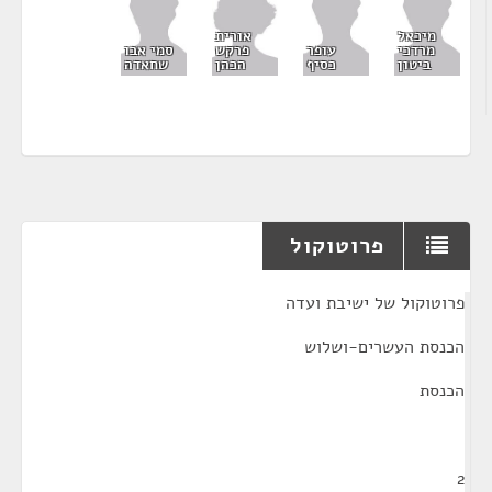
אורית
מיכאל
פרקש
מרדכי
עופר
סמי אבו
הכהן
ביטון
כסיף
שחאדה
פרוטוקול
¶
פרוטוקול של ישיבת ועדה
הכנסת העשרים-ושלוש
הכנסת
2