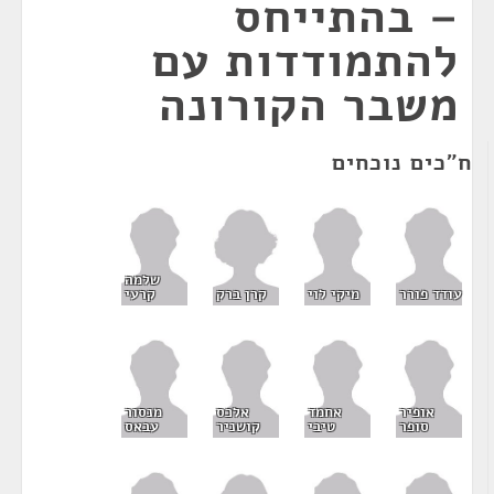
– בהתייחס
להתמודדות עם
משבר הקורונה
ח"כים נוכחים
שלמה
קרן ברק
עודד פורר
מיקי לוי
קרעי
אופיר
אחמד
אלכס
מנסור
סופר
טיבי
קושניר
עבאס