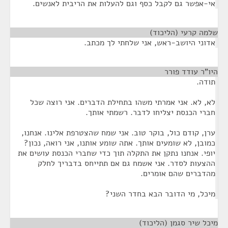
אי-אפשר גם לקבל כסף וגם להעלות את הריבית לאנשים.
שלמה קרעי (הליכוד)
¶
אדוני היושב-ראש, אני שלחתי לך מכתב.
היו"ר עודד פורר
¶
תודה.
לא, לא. אני אמרתי משהו בתחילת הדברים. אני רוצה שכל
חברי הכנסת יצליחו לדבר. רשמתי אותך.
ערן, קודם כול, בוקר טוב. אני שמח שהצטרפת אלינו. אנחנו,
כמובן, לא שומעים אותך. אתה שומע אותנו, אני רואה, נכון?
יופי. אנחנו נתקן את התקלה תוך כדי שחברי הכנסת עושים את
ההצעות לסדר. אני אשמח גם אם תתייחס בדבריך לחלק
מהדברים שהם אומרים.
מיכל, מי הדובר הבא בחדר השני?
מיכל שיר סגמן (הליכוד)
¶