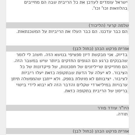
ישראל עומדים לעדכן את כל הריבית שבה הם מחייבים
בהלוואות וכו' וכו'.
שלמה קרעי (הליכוד)
¶
הם כבר עדכנו. הם כבר העלו את הריביות על המשכנתאות.
אורית פרקש הכהן (כחול לבן)
¶
בדיוק. אני מבקשת דיון ספציפי בנושא הזה. חשוב לי לומר
שהבנקים כרגע הם הגופים החזקים ביותר שיש במשבר הזה.
הם מחזיקים טריליונים של חסכונות, של פיקדונות של כל
הציבור. לא יעלה על הדעת שבתקופה כזאת יעלו ריביות
לציבור. יציבותם לא מוטלת בספק. ולא ייתכן שהממשלה תיתן
ערבויות במיליארדי שקלים והדבר הזה לא יבוא לידי ביטוי
בריסון של הריבית בתקופה כזאת.
היו"ר עודד פורר
¶
תודה.
אורית פרקש הכהן (כחול לבן)
¶