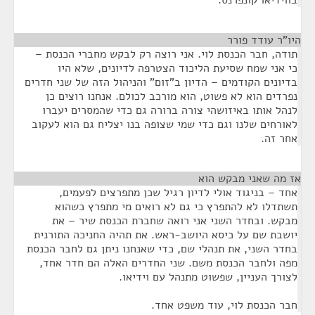
בווידיאו קונפרנס.
היו"ר עודד פורר
¶
תודה, חבר הכנסת לוי. אני רוצה רק לבקש מחברי הכנסת –
כי אני שמח שסיעת הליכוד הצטרפה לדיונים, שלא היו
בדיונים הקודמים – הדיון ב"זום" והניהול הזה של שני חדרים
נפרדים הוא לא פשוט, הוא מורכב לכולם. אנחנו רוצים כן
לנהל אותו באיזושהי צורה ברורה גם כדי שהמסרים יעברו
לאורחים שלנו וגם כדי שמי שצופה בנו יצליח גם הוא לעקוב
אחר זה.
אז מה שאני מבקש הוא
¶
אחד – בניגוד אולי לדיון רגיל שכן מתפרצים לפעמים,
תשתדלו לא להתפרץ כי גם לא רואים מי מתפרץ כשהוא
מבקש. ובחדר השני אני רואה שחברת הכנסת שיר – את
יושבת שם על כיסא היושב-ראש. את תהיה החניכה התורנית
בחדר השני, את תנהלי שם, כדי שאנחנו ניתן גם לחבר הכנסת
מפה ולחבר הכנסת משם. שני החדרים האלה הם חדר אחד,
לצורך העניין, שפשוט מתנהל עם וידיאו.
חבר הכנסת לוי, עוד משפט אחד.