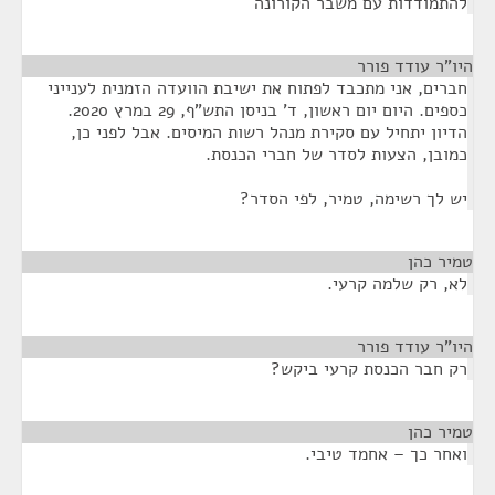
להתמודדות עם משבר הקורונה
היו"ר עודד פורר
¶
חברים, אני מתכבד לפתוח את ישיבת הוועדה הזמנית לענייני
כספים. היום יום ראשון, ד' בניסן התש"ף, 29 במרץ 2020.
הדיון יתחיל עם סקירת מנהל רשות המיסים. אבל לפני כן,
כמובן, הצעות לסדר של חברי הכנסת.
יש לך רשימה, טמיר, לפי הסדר?
טמיר כהן
¶
לא, רק שלמה קרעי.
היו"ר עודד פורר
¶
רק חבר הכנסת קרעי ביקש?
טמיר כהן
¶
ואחר כך – אחמד טיבי.