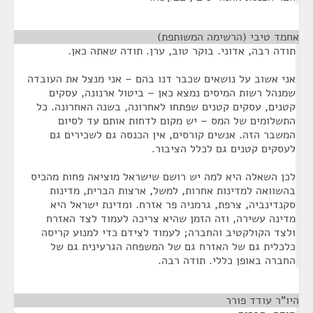
אחמד טיבי (הרשימה המשותפת)
¶
תודה רבה, אדוני. בוקר טוב, ערן. תודה שאתה כאן.
אני אשוב על נושאים שכבר דנו בהם – אני מנצל את העובדה
שמנהל רשות המיסים נמצא כאן – ביטול ארנונה, עסקים
קטנים, עסקים קטנים שפתחו לאחרונה, בשנה האחרונה. כל
התשלומים של המס – יש מקום לדחות אותם עד לסיום
המשבר הזה. אנשים קורסים, אין הכנסה גם לשכירים גם
לעסקים קטנים גם לכלל הציבור.
לכן השאלה היא למה יש רושם שישראל מוציאה פחות מהכיס
בהשוואה למדינות אחרות, למשל, ארצות הברית, מדינות
סקנדינביה, צרפת, גרמניה פר אזרח. ומדינת ישראל היא
מדינה עשירה, וזה הזמן שהיא צריכה לעמוד לצד האזרח
ולצד הקולקטיב והחברה; לעמוד לצידם כדי למנוע קריסה
כלכלית גם של האזרח גם של המשפחה הגרעינית גם של
החברה באופן כללי. תודה רבה.
היו"ר עודד פורר
¶