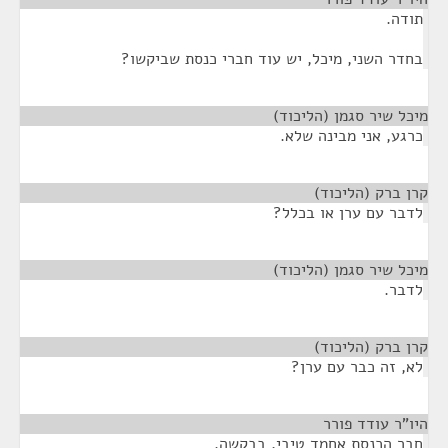
תודה.
בחדר השני, מיכל, יש עוד חברי כנסת שביקשו?
מיכל שיר סגמן (הליכוד)
¶
כרגע, אני מבינה שלא.
קרן ברק (הליכוד)
¶
לדבר עם ערן או בכלל?
מיכל שיר סגמן (הליכוד)
¶
לדבר.
קרן ברק (הליכוד)
¶
לא, זה כבר עם ערן?
היו"ר עודד פורר
¶
חבר הכנסת אחמד טיבי, בבקשה.