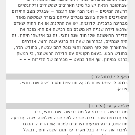
שבתקופה הזאת יש כל מיני תאריכים שקשורים ורלוונטיים
לרשות המיסים – ואני תכף אתן דוגמה – שבגלל מצב החירום
התאריכים האלה בעצם נופלים עליהם בצורה שמקשה מאוד
מבחינה כלכלית. לדוגמה, יש את התקנות או את החוק שאדם
שרכש דירה שנייה לא משלם מס רכישה אם הוא מוכר את
הדירה הראשונה שלו תוך שנה וחצי. זה גם איזשהו תיקון. זה
היה שנתיים, ובהוראת שעה זה כרגע שנה וחצי. אזרחים
שהתאריך של סוף השנה וחצי נופל להם עכשיו, בחודש הזה,
בחודש הבא, בעצם תקועים עם הדירה הראשונה, כי המשק
כרגע במיתון. אף אחד כמעט – מכירות של הדירות - - -
מיקי לוי (כחול לבן)
¶
נדמה לי שמס שבח זה 24 חודשים ומס רכישה שנה וחצי.
צודק.
שלמה קרעי (הליכוד)
¶
מס רכישה. דיברתי על מס רכישה. שנה וחצי, נכון.
אז אזרחים שקנו דירה שנייה לפני שנה ושלושה-שנה וארבעה
חודשים, כרגע מגיעים וצריכים למכור את הדירה. תכננו
למכור את הדירה בכל מקרה עד תום השנה וחצי, ובגלל