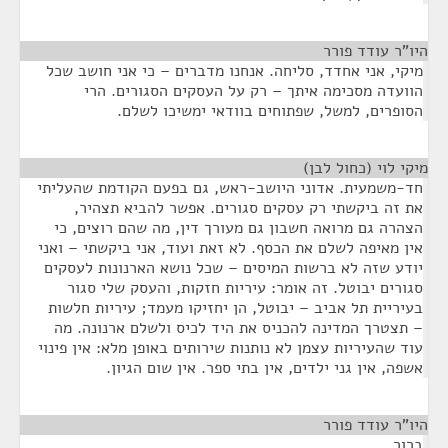
היו"ר עודד פורר
¶
מיקי, אני אחדד, סליחה. אנחנו מדברים – כי אני חושב שכל
הוועדה מסכימה איתך – רק על העסקים הסגורים. הרי
הסופרים, למשל, שפתוחים בוודאי ימשיכו לשלם.
מיקי לוי (כחול לבן)
¶
חד-משמעית. אדוני היושב-ראש, גם בפעם הקודמת שהעליתי
את זה ביקשתי רק עסקים סגורים. אפשר להביא תצהיר,
הצהרה גם מרואה חשבון גם מעורך דין, מה שהם רוצים, כי
אין מאיפה לשלם את הכסף. לא זאת ועוד, אני ביקשתי – ואני
יודע שזה לא ברשות המיסים – שכל נושא הארנונות לעסקים
סגורים יבוטל. זה אומר: עיריות חזקות, והעסק שלי סגור
בעיריית תל אביב – יבוטל, הן יחזיקו מעמד; עיריות חלשות
– תצטרך המדינה להכניס את היד לכיס ולשלם ארנונה. מה
עוד שהעיריות עצמן לא נותנות שירותים באופן מלא: אין פינוי
אשפה, אין גני ילדים, אין בתי ספר. אין שום הגיון.
היו"ר עודד פורר
¶
ברור.