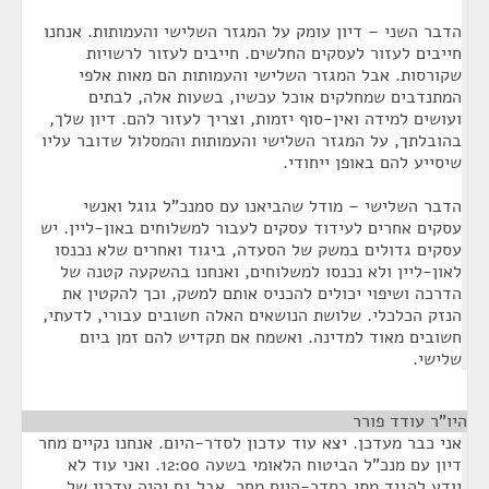
הדבר השני – דיון עומק על המגזר השלישי והעמותות. אנחנו
חייבים לעזור לעסקים החלשים. חייבים לעזור לרשויות
שקורסות. אבל המגזר השלישי והעמותות הם מאות אלפי
המתנדבים שמחלקים אוכל עכשיו, בשעות אלה, לבתים
ועושים למידה ואין-סוף יזמות, וצריך לעזור להם. דיון שלך,
בהובלתך, על המגזר השלישי והעמותות והמסלול שדובר עליו
שיסייע להם באופן ייחודי.
הדבר השלישי – מודל שהביאנו עם סמנכ"ל גוגל ואנשי
עסקים אחרים לעידוד עסקים לעבור למשלוחים באון-ליין. יש
עסקים גדולים במשק של הסעדה, ביגוד ואחרים שלא נכנסו
לאון-ליין ולא נכנסו למשלוחים, ואנחנו בהשקעה קטנה של
הדרכה ושיפוי יכולים להכניס אותם למשק, וכך להקטין את
הנזק הכלכלי. שלושת הנושאים האלה חשובים עבורי, לדעתי,
חשובים מאוד למדינה. ואשמח אם תקדיש להם זמן ביום
שלישי.
היו"ר עודד פורר
¶
אני כבר מעדכן. יצא עוד עדכון לסדר-היום. אנחנו נקיים מחר
דיון עם מנכ"ל הביטוח הלאומי בשעה 12:00. ואני עוד לא
יודע להגיד מתי בסדר-היום מחר, אבל גם יהיה עדכון של