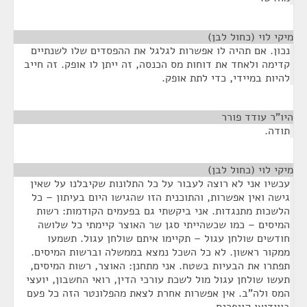
מיקי לוי (כחול לבן)
¶
נכון. אם תהיה לו אפשרות לגלגל את ההפסדים שלו לשנתיים
קדימה ולאחד את דוחות מס הכנסה, זה ייתן לו אופק. זה חייב
להיות במיידי, כדי לתת אופק.
היו"ר עודד פורר
¶
תודה.
מיקי לוי (כחול לבן)
¶
עכשיו אני לא רוצה לעבור על כל התלונות שקיבלנו על שאין
גישה ואין אפשרות, והתוכנית הזו שהגישו היום בעיתון – כל
הלשכות מתנגדות. אני ביקשתי גם בפעמים הקודמות: רשות
המיסים – כמו שכשהייתי סגן שר האוצר קיימתי כל שלושה
חודשים שולחן עגול – תקיימו איתם שולחן עגול. תשמעו
ממקור ראשון. לא כל השכל נמצא בממשלה וברשות המיסים.
תפתרו את הבעיות בשטח. אני מתחנן: האוצר, רשות המיסים,
תעשו שולחן עגול מול לשכת עורכי הדין, רואי החשבון, יועצי
המס ולה"ב. אין אפשרות אחרת לצאת מהפלונטר הזה כל פעם