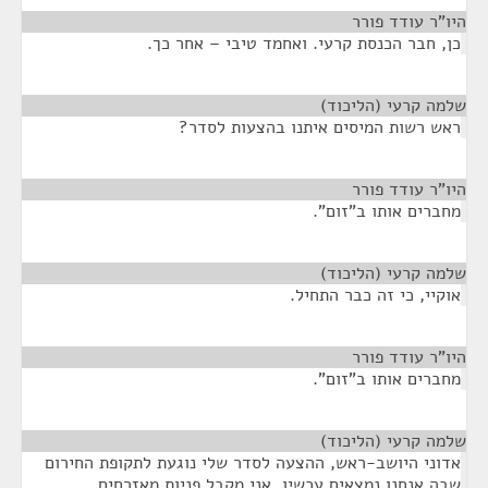
היו"ר עודד פורר
¶
כן, חבר הכנסת קרעי. ואחמד טיבי – אחר כך.
שלמה קרעי (הליכוד)
¶
ראש רשות המיסים איתנו בהצעות לסדר?
היו"ר עודד פורר
¶
מחברים אותו ב"זום".
שלמה קרעי (הליכוד)
¶
אוקיי, כי זה כבר התחיל.
היו"ר עודד פורר
¶
מחברים אותו ב"זום".
שלמה קרעי (הליכוד)
¶
אדוני היושב-ראש, ההצעה לסדר שלי נוגעת לתקופת החירום
שבה אנחנו נמצאים עכשיו. אני מקבל פניות מאזרחים