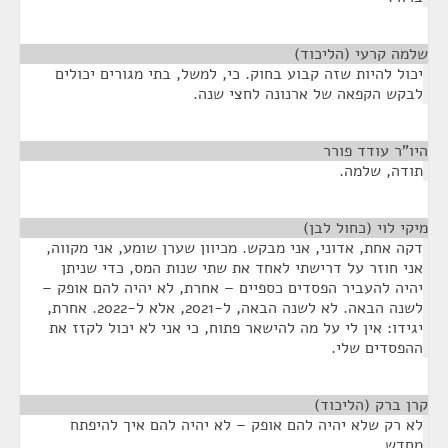
שלמה קרעי (הליכוד)
¶
יכול להיות שזה קבוע בחוק. כי, למשל, בתי מגורים יכולים
לבקש הקפאה של ארנונה לחצי שנה.
היו"ר עודד פורר
¶
תודה, שלמה.
מיקי לוי (כחול לבן)
¶
דקה אחת, אדוני, אני מבקש. מכיוון שערן שומע, אני מקווה,
אני חוזר על דרישתי לאחד את שתי שנות המס, כדי שניתן
יהיה להעביר הפסדים כספיים – אחרת, לא יהיה להם אופק –
לשנה הבאה. לא לשנה הבאה, ל-2021, אלא ל-2022. אחרת,
יגידו: אין לי על מה להישאר פתוח, כי אני לא יכול לקזז את
ההפסדים שלי.
קרן ברק (הליכוד)
¶
לא רק שלא יהיה להם אופק – לא יהיה להם איך להיפתח
מחדש.