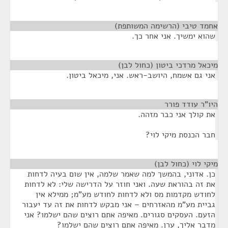
אחמד טיבי (הרשימה המשותפת)
¶
שהוא ימשיך. אני אחר כך.
מיכאל מרדכי ביטון (כחול לבן)
¶
אני גם אשמח, היושב-ראש. אני, מיכאל ביטון.
היו"ר עודד פורר
¶
את קולך אני כבר מזהה.
חבר הכנסת מיקי לוי?
מיקי לוי (כחול לבן)
¶
כן. אדוני, בהמשך למה שאמר שלמה, אין שום בעיה לדחות
את זה בהוראת שעה. ואני חוזר על הדרישה שלי: לא לדחות
לחודש מקדמות מס ולא לדחות לחודש מע"מ; ממילא אין
גביית מע"מ מהאזרחים – אני מבקש לדחות את זה עד יעבור
הזעם. העסקים סגורים. מאיפה אתם רוצים שהם ישלמו? אני
מדבר אליך, ערן. מאיפה אתם רוצים שהם ישלמו?