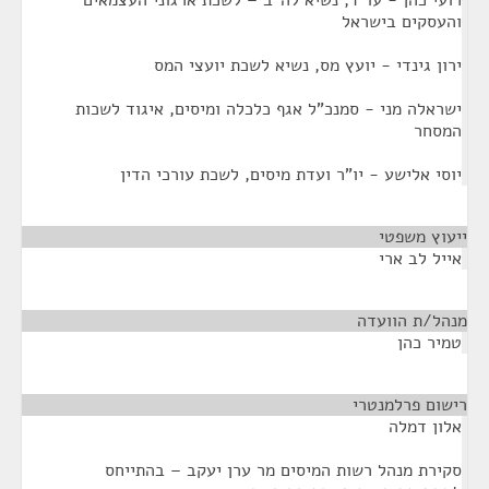
רועי כהן - עו"ד, נשיא לה"ב – לשכת ארגוני העצמאים
והעסקים בישראל
ירון גינדי - יועץ מס, נשיא לשכת יועצי המס
ישראלה מני - סמנכ"ל אגף כלכלה ומיסים, איגוד לשכות
המסחר
יוסי אלישע - יו”ר ועדת מיסים, לשכת עורכי הדין
ייעוץ משפטי
¶
אייל לב ארי
מנהל/ת הוועדה
¶
טמיר כהן
רישום פרלמנטרי
¶
אלון דמלה
סקירת מנהל רשות המיסים מר ערן יעקב – בהתייחס