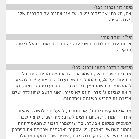
מיקי לוי (כחול לבן)
¶
אה, חשבתי שמרידור יושב. אז אני אחזור על הדברים שלי
פעם נוספת.
היו"ר עודד פורר
¶
אנחנו עוברים לחדר השני עכשיו. חבר הכנסת מיכאל ביטון,
בבקשה.
מיכאל מרדכי ביטון (כחול לבן)
¶
אדוני היושב-ראש, באמת טוב לראות את הוועדה עם כל
הסיעות. על 95% מהמהלכים של ועדת הכספים אפשר להגיע
להסכמות. ביקשתי ממך גם בכתב וגם בוועדות הקודמות, ואני
רואה שביום ג' סדר-היום לא סגור, ואני חושב שהוועדה שלנו
צריכה גם להביא רעיונות ופתרונות.
אז אני מבקש ביום ג', אם תסכים, להעלות שלושה נושאים.
אחד – המודל שאנחנו רוצים לקדם: מתן שכר, שיפוי שכר
למעסיק במקום אבטלה, כך שיישמרו הזכויות התעסוקתיות
וההון האנושי בארגון. יש עסקים וארגונים שרוצים את הפתרון
הזה לחצי השנה הקרובה. שכר, שיפוי שכר במקום אבטלה.