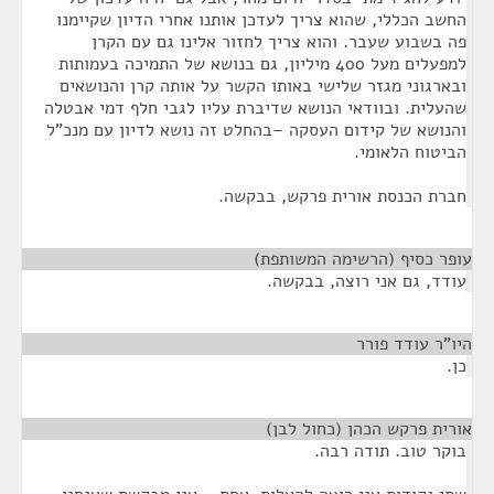
החשב הכללי, שהוא צריך לעדכן אותנו אחרי הדיון שקיימנו
פה בשבוע שעבר. והוא צריך לחזור אלינו גם עם הקרן
למפעלים מעל 400 מיליון, גם בנושא של התמיכה בעמותות
ובארגוני מגזר שלישי באותו הקשר על אותה קרן והנושאים
שהעלית. ובוודאי הנושא שדיברת עליו לגבי חלף דמי אבטלה
והנושא של קידום העסקה –בהחלט זה נושא לדיון עם מנכ"ל
הביטוח הלאומי.
חברת הכנסת אורית פרקש, בבקשה.
עופר כסיף (הרשימה המשותפת)
¶
עודד, גם אני רוצה, בבקשה.
היו"ר עודד פורר
¶
כן.
אורית פרקש הכהן (כחול לבן)
¶
בוקר טוב. תודה רבה.