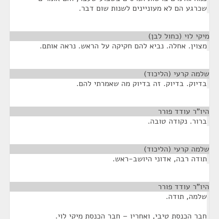
שכרגע הם לא מעוניינים לשנות שום דבר.
מיקי לוי (כחול לבן)
¶
מצוין. אחלה. נביא להם חקיקה על הראש. נראה אותם.
שלמה קרעי (הליכוד)
¶
בדיוק. בדיוק. זה בדיוק מה שאמרתי להם.
היו"ר עודד פורר
¶
ברור. נקודה טובה.
שלמה קרעי (הליכוד)
¶
תודה רבה, אדוני היושב-ראש.
היו"ר עודד פורר
¶
שלמה, תודה.
חבר הכנסת טיבי, ואחריו – חבר הכנסת מיקי לוי.