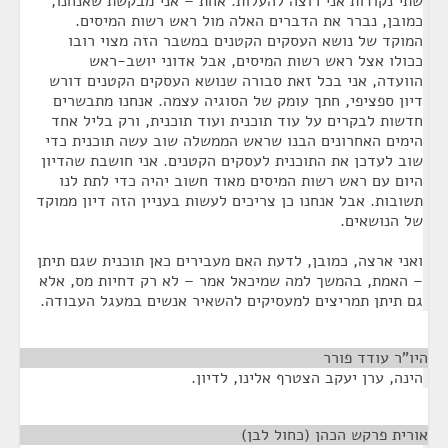
שתי נקודות אני רוצה להעלות. אחת – אני מבקשת שאנחנו,
כמובן, נברר את הדברים האלה מול ראש רשות המיסים.
המוקד של נושא העסקים הקטנים במשבר הזה מצוי רובו
ככולו אצל ראש רשות המיסים, אבל אדוני יושב-ראש
הוועדה, אני בכל זאת סבורה שנושא העסקים הקטנים דורש
דיון ספציפי, חתך עומק של הסוגיה עצמה. אנחנו מתבשרים
חדשות לבקרים על עוד תוכנית ועוד תוכנית, ורק בליל אחד
הימים האחרונים הבנו שראש הממשלה שוב עשה תוכנית כדי
שוב לעדכן את התוכנית לעסקים הקטנים. אני חושבת שהדיון
היום עם ראש רשות המיסים מאוד חשוב יהיה כדי לתת לנו
תשובות. אבל אנחנו כן צריכים לעשות בעניין הזה דיון ממוקד
של הנושאים.
ואני ארצה, כמובן, לדעת האם מעבירים כאן תוכנית שגם תיתן
– האמת, בהמשך למה שמיכאל אמר – לא רק דחיות מס, אלא
גם תיתן תמריצים למעסיקים להשאיר אנשים במעגל העבודה.
היו"ר עודד פורר
¶
הינה, ערן יעקב הצטרף אלינו, לדיון.
אורית פרקש הכהן (כחול לבן)
¶