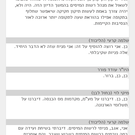
לשאול את מנהל רשות המיסים בהמשך הדיון הזה. היה ולא,
יהיה צורך באמת לעשות תיקון חקיקה שיאפשר שחלוף
בתקופה אפילו בהוראת שעה לתקופה יותר ארוכה לאור
הנסיבות הקיימות.
שלמה קרעי (הליכוד)
¶
כן. אני רוצה להוסיף על זה: אני מניח שזה לא הדבר היחיד.
אלה פניות שקיבלתי.
היו"ר עודד פורר
¶
כן, כן, ברור.
מיקי לוי (כחול לבן)
¶
כן, כן. דיברנו על מע"מ, מקדמות מס הכנסה. דיברנו על
תשלומי הארנונה.
שלמה קרעי (הליכוד)
¶
אני, אגב, פניתי לרשות המיסים. דיברתי בשיחת ועידה עם
כמה גורמים ברשות המיסים בשבוע שעבר, והם אומרים