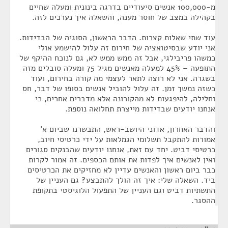
מ-100,000 אנשים סיעודיים בדרגה בינונית ומעלה שחיים
בקהילה במצב של חוסר מענה, והשאלה איך נערכים לזה.
עוד שתי שאלות קצרות. הדבר הראשון, הסוגיה של הבדידות.
אני יודע שבסיטואציה של חירום זה עלול להישמע אולי
כמשהו פריבילגי, אבל זה ממש ממש לא, גם לנוכח ההיקף של
התופעה – 45% למעלה מאנשים מגיל 75 ומעלה סובלים מזה
בשגרה. אני לא רוצה לתאר לעצמי מה קורה בחירום, ועוד
כשזה נמשך זמן. זה עלול להוביל אנשים בסופו של דבר, חס
וחלילה, להיפגעות לא מהקורונה אלא מדברים אחרים, כי
אנחנו יודעים שבדידות מייצרת תחלואה נוספת.
והדבר האחרון, אדוני היושב-ראש, התבשרנו שביום א'
אמורות להתקבל תשלומי הגמלאות על ידי כרטיסי חיוב,
כרטיסי דביט. יחד עם זאת, אנחנו יודעים שהבנקים סגורים
ואין לאנשים איך לפדות את אותם הכספים. זה אמור לקרות
כבר ביום ראשון והאנשים עדיין לא מחזיקים את הכרטיסים
ביד. השאלה שלי: איך זה הולך להתבצע? גם העניין של
התשתיות דביט וגם העניין של התפעול הלוגיסטי בתקופת
ההסגר.