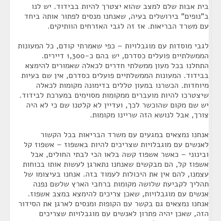
בית אבות שלם למצב שהוא יצטרך להיות בבידוד. יש לנו
ב"נופים" בירושלים בעיה, שאנחנו מנסים לפתור אותה ביחד
עם משרד הבריאות. אז זה לגבי האזרחים הוותיקים.
לגבי מוסדות עם מוגבלויות – כפי שאמרתי קודם, כל המעונות
הממשלתיים פועלים כסדרם, יש בהם כ-1,300 דיירים.
התחלנו בכל מעון ממשלתי חדרים לכאלה שאמורים להימצא
בבידוד. המעונות הממשלתיים פועלים כסדרם, אין שם בעיות
מיוחדות. הכשרנו במעון טללים בדימונה מקומות לכאלה
שיצטרכו להיות מועברים ממקומות מסוימים במערכת לבידוד.
יש שם מקום שהוכשר לכך, ועדיין לא קלטנו שם כי לא היה
צורך, אבל לנושא הזה שריינו מקומות.
אנחנו נמצאים במגעים עם משרד הבריאות בכל הקשור
לאנשים עם מוגבלויות שצריכים להיות באשפוז – אשפוז קל
ובינוני – כאשר אשפוז קשה בלאו הכי לבתי החולים, אבל
אשפוז קל, הם מבקשים שאנחנו נתארגן לעשות אותו בכוחות
עצמנו, להם אין את היכולות לעמוד בזה. אנחנו בעיצומו של
תהליך לקביעת שלושה מקומות ברחבי הארץ שלשם נפנה
אנשים עם מוגבלויות, שאכן צריכים להימצא במצב אשפוז.
אנחנו נמצאים גם בקשר עם הקופות ומנסים לארגן את הסידור
הזה, שאכן יהיה פתרון לאנשים עם מוגבלויות שצריכים