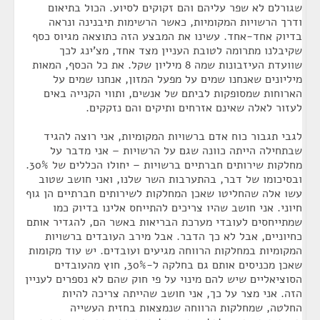
שגורלם לא שפר עליהם והם זקוקים לסיוע. הכול בתיאום
ודרך הרשויות המקומיות, כאשר הרשימות תיבנינה ונראה
בדיוק אחד-אחד. עשינו את המבצע הזה כתוצאה מגיוס כסף
שקיבלנו מתרומה לטובת העניין מצד אחד, מצ'ינג לכך
שוועדת העיזבונות שמה 8 מיליון שקל. את כל הכסף, המאות
מיליונים שאנחנו שמים על מפעל המזון, אנחנו שמים על
הארוחות שמסופקות לביתם של אנשים, ותווי הקנייה באים
לעזור לאלה שאינם אזרחים ותיקים והם נזקקים.
לגבי תגבור כוח אדם ברשויות המקומיות, אני רוצה להגיד
שבתחילה הייתה כוונה שגם על הרשויות – אני מדבר על
מחלקות שירותים חברתיים ברשויות – יחולו הכללים של 30%.
ובסיכומו של דבר, בהתערבות השר שלנו, ואני חושב שטוב
עשו אלה שהחליטו שאכן המחלקות לשירותים חברתיים הן גוף
חיוני. אני חושב שהיו צריכים להתייחס אלינו בדיוק כמו
שמתייחסים לעובדי מערכת הבריאות באשר הם, להגדיר אותם
כחיוניים, אבל לא כך הדבר. אבל מירב העובדים ברשויות
המקומיות במחלקות הרווחה מגיעים ועובדים. יש עוד מקומות
שאכן מכניסים אותם גם בחלקה ל-30%, חוץ מהעובדים
הסוציאליים שיש להם מינוי על פי חוק שהם לא נספרים לעניין
הזה. אני מצר על כך, אני חושב שהייתה צריכה להיות
החלטה, שמחלקות הרווחה שנמצאות בחזית העשייה