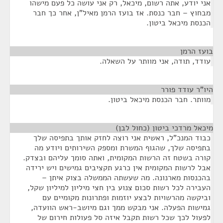
אני יודע, אתה רשום, מיכאל, רק אני עושה כל פעם מישהו
מבחוץ – חבר כנסת. אז בועז הרמן מאיל"ן, אחר כך חבר
הכנסת מיכאל ביטון.
בועז הרמן
¶
עודד, תודה, אני מוותר על השאלה.
היו"ר עודד פורר
¶
מוותר. חבר הכנסת מיכאל ביטון.
מיכאל מרדכי ביטון (כחול לבן)
¶
כבוד המנכ"ל, ראשית אני רוצה לחזק אותך בתפיסה שלך
בתפיסה שלך, שהגוף המשרת ומספק השירותים ויודע מה
קורה בשטח זה הרשות המקומית, ואתה סומך עליהם ובצדק.
אבל לרשות המקומית אין כרגע תקציבים גמישים ויש ירידה
בהכנסות מארנונה. מה שעשתה הממשלה בצוק איתן –
העבירה לכל רשות סכום צנוע בין חצי מיליון למיליון שקל,
וביקשה מהרשויות לבצע יוזמות ופתרונות מקומיים עם
גמישות הפעלה. אני מבקש ממך וגם מיושב-ראש הוועדה,
לפעול לכך שכל רשות תקבל איזה סל פעולות חירום של