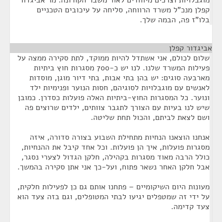
מוגבלויות וצרכים מיוחדים לאור משבר הקורונה. מר אביגדור
קפלן מנכ"ל משרד הרווחה, סליחה על עיכובים הטכניים
בלו"ז פה, הבמה שלך.
אביגדור קפלן
¶
שלום לכולם, אני אשתדל להיות ממוקד, לתת סקירה ממצה על
פעילות המשרד שלנו. לנו יש כ-700 מסגרות חוץ ביתיות
מארבעה סוגים: יש בהן בתי אבות, בתי דיור מוגן, מוסדות
לאנשים עם מוגבלויות לסוגיהם, חסות הנוער ופנימיות ילד
ונוער. כל המסגרות החוץ-ביתיות האלה פועלות כסדרן. כמובן
שיש לנו בעיות עם הצורך לתגבר צוותים, ילדים שרוצים פה
ושם לצאת לביתם, והכול תחת שליטה.
אנחנו הוצאנו הנחיות מתחילת השבוע בצורה סדורה, איזה
מסגרות פועלות, איך הן פועלות. וכל אחד קיבל את ההנחיות,
כולל הרבה מאוד מסגרות בקהילה, חלקן הגדול לצערי נסגר,
אבל חלקן האחר נשאר פתוח, ועל-כך אני אתן סקירה בהמשך.
מעונות היום השיקומיים – פתחנו אותם גם כן לפעילות חלקית,
על ידי זה שמטפלים יגיעו לבתי המטופלים, וגם בזה צעד הוא
צעד קדימה.