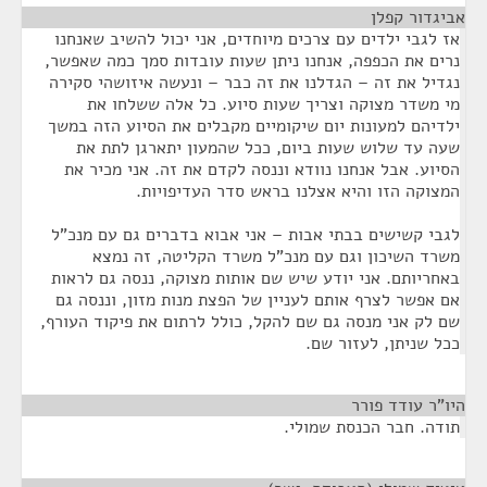
אביגדור קפלן
¶
אז לגבי ילדים עם צרכים מיוחדים, אני יכול להשיב שאנחנו
נרים את הכפפה, אנחנו ניתן שעות עובדות סמך כמה שאפשר,
נגדיל את זה – הגדלנו את זה כבר – ונעשה איזושהי סקירה
מי משדר מצוקה וצריך שעות סיוע. כל אלה ששלחו את
ילדיהם למעונות יום שיקומיים מקבלים את הסיוע הזה במשך
שעה עד שלוש שעות ביום, ככל שהמעון יתארגן לתת את
הסיוע. אבל אנחנו נוודא וננסה לקדם את זה. אני מכיר את
המצוקה הזו והיא אצלנו בראש סדר העדיפויות.
לגבי קשישים בבתי אבות – אני אבוא בדברים גם עם מנכ"ל
משרד השיכון וגם עם מנכ"ל משרד הקליטה, זה נמצא
באחריותם. אני יודע שיש שם אותות מצוקה, ננסה גם לראות
אם אפשר לצרף אותם לעניין של הפצת מנות מזון, וננסה גם
שם לק אני מנסה גם שם להקל, כולל לרתום את פיקוד העורף,
ככל שניתן, לעזור שם.
היו"ר עודד פורר
¶
תודה. חבר הכנסת שמולי.