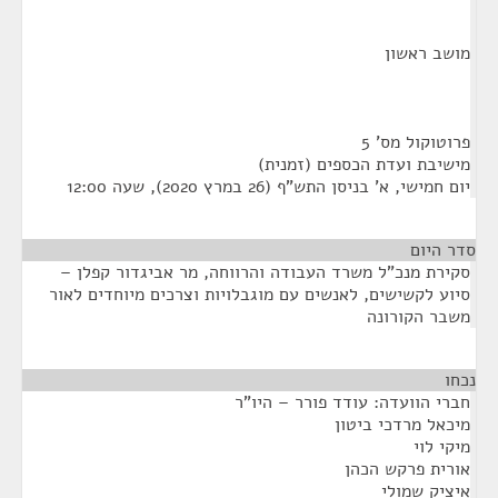
מושב ראשון
פרוטוקול מס' 5
מישיבת ועדת הכספים (זמנית)
יום חמישי, א' בניסן התש"ף (26 במרץ 2020), שעה 12:00
סדר היום
סקירת מנכ"ל משרד העבודה והרווחה, מר אביגדור קפלן –
סיוע לקשישים, לאנשים עם מוגבלויות וצרכים מיוחדים לאור
משבר הקורונה
נכחו
¶
חברי הוועדה: עודד פורר – היו"ר
מיכאל מרדכי ביטון
מיקי לוי
אורית פרקש הכהן
איציק שמולי