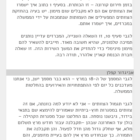
בזמן חירום קורונה – זו הכותרת. בסעיף 1 כתוב איך ישמרו
את הצוותים אם הם לא מקבלים שום מימון. יש בעיה בהחזקת
הצוותים המפעילים את העמותות שנתמכות על ידי הממשלה
במכרזים, איך ישמרו אותם.
לגבי סעיף 10, זו השאלה השנייה, המכרזים עדיין נותנים
תמיכה טלפונית, שהיא חשובה מאוד. חייבים להשאיר להם
מימון מינימלי כדי להחזיק את המשך השירות הזה. זו שאלה
חברת הכנסת קארין אלהרר, תודה רבה.
אביגדור קפלן
¶
לגבי המסמך של ה-18 במרץ – הוא כבר מסמך ישן, כי אנחנו
מעדכנים כל יום לפי ההתפתחויות והאירועים בהחלטות
הממשלה.
לגבי תגמול הצוותים – אני לא יודע למה כוונתה, אם זה
צוותים במסגרות חוץ-ביתיות שאמורים להימצא שם בתנאי
בידוד, גיבשנו נוסחה. גם החלטנו שכל מסגרות הקהילה –
כולן עד האחרונה שבהן –תקבלנה עבור חודש מרץ תשלום
מלא, אף שחלק גדול מהן חדל לפעול. והן תקבלנה את
התמורה. כך שבחודש מרץ אין להם בעיית מזומנים, והם