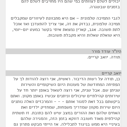
יכולים לשלם לצוותים כפי שהם היו מחויבים לשלם להם
בזמנים שבשגרה.
לגבי התמיכה טלפונית – אם היא מתכוונת לעיוורים שמקבלים
תמיכה טלפונית, נבדוק את זה, אני צריך להתעדכן ואז אוכל
לתת תשובה. אגב, קארין נמצאת איתי בקשר כמעט יום-יומי,
היא שואלת שאלות והיא מקבלת תשובות.
היו"ר עודד פורר
¶
תודה. יואב קריים.
יואב קריים
¶
כן, תודה על רשות הדיבור. ראשית, אני רוצה להודות לך על
הפתיחה המחודשת של מעונות היום השיקומיים והשירות
שניתן שם. אבל שנית, אני רוצה לשאול באופן יותר חד על
שירותים קהילתיים שיכולים וניתנים עכשיו באופן מקוון. ואתם
ביקשתם בכל זאת לסגור אותם - - - והמרכזים האלה נותנים
היום שירות מקוון שמדריך משפחות, שמחזיק ילדים ואת
האחים שלהם ואת ההורים במצב שיש להם כתובת. זו תשתית
קהילתית מאוד חשובה דווקא בזמן הזה, והסגירה שלהם
בעיניי היא ממש בניגוד לתכלילה. אז הייתי מבקש פתרון גם