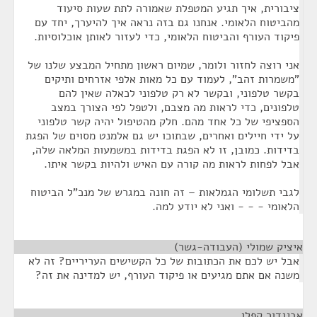
ציבורית, איך תגיע המטפלת שאמורה לתת שעות סיעוד
מהביטוח הלאומי. אנחנו גם בזה נראה איך להיערך, יחד עם
פיקוד העורף והביטוח הלאומי, כדי לעזור לאותן אוכלוסיות.
אני רוצה לחזור ולומר, שמיום ראשון מתחיל המבצע שלנו של
"משמרות זהב", לעמוד עם כל מאות אלפי אזרחים ותיקים
בקשר טלפוני, ובקשר לא רק טלפוני לכאלה שאין להם
טלפונים, כדי לראות מה מצבם, ולטפל לפי הצורך במצב
הספציפי של כל אחד מהם. חלק מהטיפול יהיה קשר טלפוני
על ידי חיילים ואחרים, שבתוכו יש גם אלמנט מסוים של הפגת
בדידות. כמובן, זו לא הפגת בדידות במשמעות המלאה שלה,
אבל לפחות לראות מה קורה עם האיש ולהיות בקשר איתו.
לגבי תשלומי הגמלאות – זה חונה במגרש של מנכ"ל הביטוח
הלאומי - - - ואני לא יודע למה.
איציק שמולי (העבודה-גשר)
¶
אבל יש לכם את הכתובות של כל הקשישים העריריים? זה לא
משנה אם אתם מגיעים או פיקוד העורף, יש למדינה את זה?
אביגדור קפלן
¶