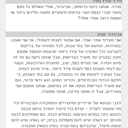
היו"ר עודד פורר
¶
תודה. אנחנו ניקח ברשותך, אביגדור, אולי שאלות כל פעם
משני חברי כנסת ושני גורמים חיצוניים ותענה עליהם ביחד או
שאתה רוצה אחד-אחד?
אביגדור קפלן
¶
אני מעדיף אחד-אחד. אם אפשר לענות לשמולי, אז אני אענה
במהירות. הנושא של בתי אבות, לכל הסוגיה של בדיקות
לקורונה וכל הסוגיה של ציוד ניטור מהצוות המטפל אומנם
חונה במגרש של משרד הבריאות, אבל אנחנו ניקח גם על זה
סיוע ועזרה. אני מגייס כסף, שוב, מוועדת העיזבונות, נקצה
גם לבתי האבות כסף לקנות ציוד ניטור, ציוד מיגון לצוות.
אבל נצטרך לעשות את זה במשולב, גם עם בתי האבות, כי
חלקם הגדול הם פרטיים, והדיור המוגן הוא ודאי פרטי, וגם
עם משרד הבריאות נעשה את זה בתיאום. אנחנו אומנם שני
משרדים, אבל זו אותה מדינה, אותה ממשלה.
לגבי הנושא של עריריים וסיעודיים והתחבורה הציבורית וכל
מה שקשור לעניין – קודם כול פיקוד העורף נרתם ונכנס
לנושא הזה במלוא העוצמה ובמלוא הכוח. הם מתחלקים לכמה
סוגים: יש כאלה שיש להם מטפלות בבית; יש כאלה שיש להם
שעות סיעוד, שלגביהם בטח תהיה בעיה כשאין תחבורה