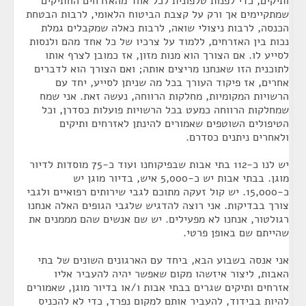
ותיקים, כדי לפנות טלפונית לכל אחד מהאזרחים הוותיקים
שמתקיימים אך ורק על קצבת הביטוח הלאומי, לרבות הבטחת
הכנסה, לרבות ניצולי שואה, לרבות כאלה שמקבלים גמלת
נכות בין האזרחים, ללמוד על צרכיו של כל אחד מהם ולנסות
לסייע לו. אם הצורך הוא מנות מזון, אז כמובן לצרף אותו
לתוכנית הזו שאנחנו מריצים אותה; ואם הצורך הוא לדברים
אחרים, אז פיקוד העורך בכל מה שניתן לסייע, יחד עם
הרשויות המקומיות, מחלקות הרווחה, נעשה זאת. אני שמח
שמחלקות הרווחה כמעט בכל הרשויות פועלות כסדרן, וכל
הטיפולים השוטפים שאמורים להינתן לאזרחים ותיקים
ולאחרים ניתנים כסדרם.
יש לנו כ-112 בתי אבות שבפיקוחנו ועוד כ-75 מוסדות לדיור
מוגן. בבתי אבות יש כ-5,000 איש, בדיור מוגן יש
כ-15,000. יש קול זעקה מתוכם לגבי שירותים רפואיים ולגבי
צורך בבדיקות. אני רוצה להדגיש שלגבי הגופים האלה אנחנו
רגולטור, אנחנו לא מפעילים. יש שם אנשים שהם מממנים את
שהייתם שם באופן פרטי.
אני אנסה בשבוע הבא, ביחד עם הארגונים השונים של בתי
האבות, ליצור איזשהו מקום שאפשר יהיה להעביר אליו
אזרחים ותיקים שגרים בבתי אבות ו/או בדיור מוגן, שאמורים
להיות בבידוד, להעביר אותם למקום נפרד, כדי לא להכניס