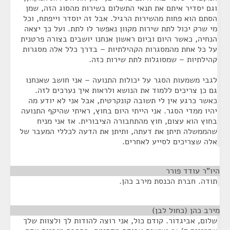
וגם יסדיר איתם את תנאי התשלום בשירות מהסוג הזה, שמן
הסתם הוא פחות מהשירות הרגיל. אבל זה יוסדר וייפתח, וכל
מי שרק יכול לתת שירות מקוון נאפשר לו לתת. ועל כך יצאה
הנחיה, כאשר היום וביום ראשון אנחנו יושבים בצורה פרטנית
על כל אחת מהמסגרות הקהילתיות – בדרך כלל אלה מסגרות
קהילתיות – שמסוגלות לתת שירות כזה.
לגבי משמעות הסגר על יכולות התנועה – אני חושב שאנחנו
גם כן צריכים ללמוד את הנושא ולראות איך נערכים לזה.
כאשר כרגע אין לי תשובה קונקרטית, אבל אני לא יודע מה
יהיו ממדי הסגר. אני הייתי היום בחוץ, ראיתי שהיקף התנועה
בחוץ הוא עצום, חוץ מהתחבורה הציבורית. אז אני מניח
שהממשלה תיתן את דעתה, ותיתן את הדעה לכללי המעבר של
אלה שצריכים לסייע לאחרים.
היו"ר עודד פורר
¶
תודה. חברת הכנסת מירב כהן.
מירב כהן (כחול לבן)
¶
שלום, אביגדור. קודם כול, אני רוצה להודות לך ולצוות שלך