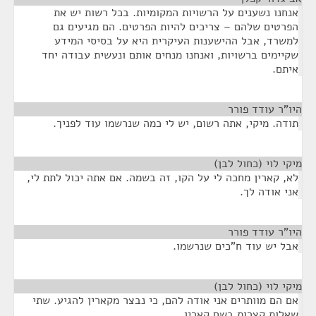
אנחנו נשענים על הרשויות המקומיות. בכל רשות יש את
הפרטים שלהם – צריכים להיות הפרטים. הם מגיעים גם
למשרד, אבל ההישענות העיקרית היא על בסיסי המידע
שקיימים ברשויות, ואנחנו מנחים אותם ונעשית עבודה יחד
איתם.
היו"ר עודד פורר
¶
תודה. מיקי, אתה רשום, יש לי כמה שנרשמו עוד לפניך.
מיקי לוי (כחול לבן)
¶
לא, קארין מחכה לי על הקו, זה בשמה. אם אתה יכול לתת לי,
אני אודה לך.
היו"ר עודד פורר
¶
אבל יש עוד ח"כים שנרשמו.
מיקי לוי (כחול לבן)
¶
אם הם מוותרים אני אודה להם, כי נבצר מקארין להגיע. שתי
שאלות קצרות בשם קארין.