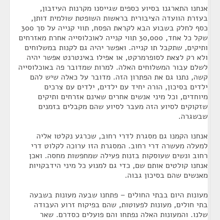
אנחנו התארגנו בסיוע כספים שגייסנו מקרנות העיזבון,
בעזרת הוועדה הציבורית בראשות השופטת שולמית דותן,
כסף לחלק בשבוע הבא לקראת הפסח, תווי קנייה על סך 300
שקל כל אחד, 30,000 תווי קנייה לאוכלוסייה אחרת מאזרחים
ותיקים, שתקבל תו קנייה. ואפשר יהיה גם לקנות במשלוחים
ולא רק לצאת לסופרמרקט, או אפילו באינטרנט אפשר יהיה
לשלם עבור המשלוחים האלה. למרות שמדובר פה באוכלוסייה
קשה, נתנו גם את הפתרון הזה. מדובר על כאלה שיש להם
ילדים בסיכון, הורה יחיד עם ילדים, ילדים עם צרכים
מיוחדים, וכל מיני אנשים אחרים שאינם אזרחים ותיקים
שזקוקים לסיוע הזה מעבר לסיוע שהם מקבלים בזמנים
שבשגרה.
אנחנו הקמנו גם מסגרת לדרי רחוב, שכרגע נקלטו אליה
למעלה מעשרה דרי רחוב. המסגרת הזו ערוכה לקלוט דרי
רחוב ונשים שעוסקות בזנות פעילה שמחפשות מחסה. ואכן
אנחנו קולטים אותם שם, כדי גם למנוע כל מיני הידבקויות
מאנשים שהם בסיכון גבוה.
מעונות היום בבתי החולים – פתחנו שבעה מעונות בשבעה
בתי חולים, מעונות לפעוטות, שהם בפיקוח זרוע העבודה
שלנו. והמעונות האלה נפתחו והם פועלים כסדרם. שאר