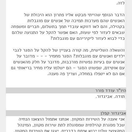
לזה.
הדבר הנוסף שהייתי מבקש אליו פתרון הוא היכולת של
האנשים שהם מערכות תמיכה של אנשים עם מוגבלות
בקהילה, והם לאו דווקא עובדי תמך בתשלום, חברים ומשפחה
שבאים לעזור לפי שעות, האם אפשר להקל על התנועה שלהם
כדי לבוא לעזור ליקיריהם עם מוגבלות?
והשאלה השלישית, מה קורה בעניין של להקל על הסגר לגבי
ילדים ואנשים עם מוגבלות? הסגר מחמיר - - - מדובר על
אנשים עם בעיות נפשיות מורכבות, מדובר על חלק מהאנשים
עם אוטיזם, שפשוט הסגר – הם ישלמו עליו מחיר בריאותי גם
אם הם לא יטפלו במחלה, וצריך פה מענה.
היו"ר עודד פורר
¶
תודה. אביגדור.
אביגדור קפלן
¶
אני אענה על השירות המקוון. אנחנו אתמול הוצאנו הנחיה
שכל מסגרת קהילתית שמסוגלת לתת שירות מקוון, המינהל
המקצועי שלנו יבוא איתם בדברים, יעגן את השירות המקוון,