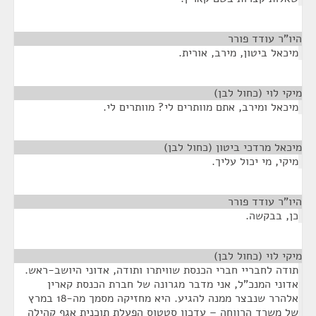
היו"ר עודד פורר
¶
מיכאל ביטון, מירב, אורית.
מיקי לוי (כחול לבן)
¶
מיכאל ומירב, אתם מוותרים לי? מוותרים לי.
מיכאל מרדכי ביטון (כחול לבן)
¶
מיקי, מי יכול עליך.
היו"ר עודד פורר
¶
כן, בבקשה.
מיקי לוי (כחול לבן)
¶
תודה לחבריי חברי הכנסת שוויתרו ותודה, אדוני היושב-ראש.
אדוני המנכ"ל, אני מדבר מגרונה של חברת הכנסת קארין
אלהרר שנבצר ממנה להגיע. היא מחזיקה מסמך מה-18 במרץ
של משרד הרווחה – עדכון סטטוס הפעלת תוכנית אגף קהילה