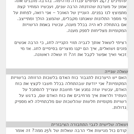
שזמינים 24/7 ועושים עבודה מדהימה. בהרבה מובנים אתה
אמון על מערכת שהוזנחה הרבה שנים, ועכשיו המחיר קצת
מתפוצץ לנו בפנים. העניין של האוכל – אני רואה, לפחות על
פי מספר התלונות שאנחנו מקבלים, שהמצב הולך ומתייצב.
אם בהתחלה לא היה בכלל מענה, עכשיו באמת הרשויות
המקומיות מצליחות לספק מענה.
רציתי לשאול אותך לגביה תווי הקנייה לחג, כי הרבה אנשים
פונים ושואלים, איך הם יקנו מוצרים בסיסיים לחג. אז מי
זכאי ואיך אפשר לקבל את זה? זו שאלה ראשונה.
שאלה שנייה
¶
האם יש היערכות לתגבור כוח האדם בלשכות הרווחה ברשויות
המקומיות? אני יודעת שבהתחלה בכלל חשבו לקצץ את כוח
האדם, עכשיו שזה נמנע אני חושבת שצריך להסתכל על
העתיד ולראות איך מרחיבים את כוח האדם שם, בדגש על
רשויות מקומיות חלשות שהלשכות שם מלכתחילה לא מספיק
גדולות.
ושאלה שלישית לגבי התחבורה הציבורית
¶
קודם כול מגיעות אלי הרבה שאלות של 25% ממה? זה אומר