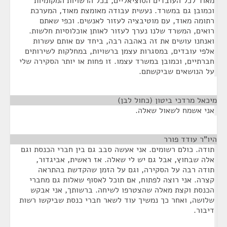
מאוד לכל העובדים הסוציאליים, בכל הרשויות המקומיות
וכמובן גם במשרד. נעשית עבודה מאומצת מאוד, המערכת
רתומה מאוד, עם מוטיבציה לעזור לאנשים. וכפי שאתם
רואים, המשרד שלנו נערך לעזור לאותן אוכלוסיות חלשות.
ואנחנו עושים את זה באהבה רבה, ביחד עם אותם עשרות
אלפי עובדים, במסגרות עצמן ברשויות, במחלקות לשירותים
חברתיים, וכמובן במשרד עצמו. זו פחות או יותר הסקירה שלי
על הנושאים שביקשתם.
מיכאל מרדכי ביטון (כחול לבן)
¶
אני אשמח לשאול שאלה.
היו"ר עודד פורר
¶
תודה. כולם רשומים. אני אעשה סבב גם בין חברי הכנסת וגם
אלה שבחוץ, אבל גם יש לי שאלה. אז ראשית, אביגדור,
תודה רבה על הסקירה, וגם על הזמן שהקדשת בהתראה
קצרה. אני רוצה לפתוח, אם תוכל לאסוף שאלות גם מחברי
הכנסת וקצת מאלה שהצטרפו לשיחה. ברשותך, אני אבקש
שלושה, ואחר כך נמשיך עוד לשאר חברי כנסת שביקשו רשות
דיבור.