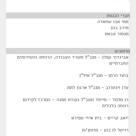
חברי הכנסת
¶
סמי אבו שחאדה
מירב כהן
מנסור עבאס
מוזמנים
¶
אביגדור קפלן - מנכ"ל משרד העבודה, הרווחה והשירותים
החברתיים
בועז הרמן - מנכ"ל איל"ן
ערן וינטרוב - מנכ"ל ארגון לתת
רן מלמד - מייסד ומנכ"ל נקודת מפנה – המרכז לקידום
רווחה כלכלית
יואב קריים - בית איזי שפירא
רויטל לן כהן - מוזמן/ת