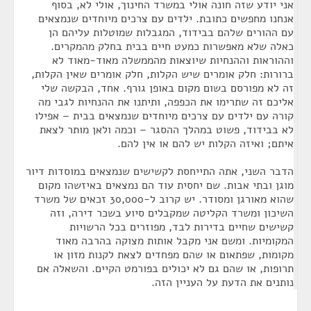
אני יודע שזה חונה אולי במשרד החינוך, אולי לא, בסוף
אנחנו מחפשים כתובת. ילדים עם צרכים מיוחדים שנמצאים
עם ההורים שלהם בבידוד, המגבלות שמוטלות עליהם הן
כאלה שלא מאפשרות כמעט חיים בבית בחלק מהמקרים.
וההוראות וההנחיות שיוצאות מהממשלה מאוד-מאוד לא
ברורות: חלק אומרים שיש הקלות, חלק אומרים שאין הקלות,
זה לא מפורסם בשום מקום באופן גורף. אחד, הבקשה שלי
אליכם זה שתרימו את הכפפה, ותיתנו את ההנחיות לגבי מה
קורה עם ילדים עם צרכים מיוחדים שנמצאים בבית – אפילו
לא בבידוד, פשוט במהלך ההסגר – וכמה ולאן מותר לצאת
איתם; ואיזה הקלות יש להם או אין להם.
הדבר השני, אתה התייחסת לקשישים שנמצאים במוסדות דיור
מוגן ובתי אבות. שם יחסית עוד הם נמצאים באיזשהו מקום
שהוא מאורגן ומסודר. יש קרוב ל-30,000 זכאים של משרד
השיכון ומשרד הקליטה שמקבלים סיוע בשכר דירה, וזה
קשישים שחיים בדירות לבד, מפוזרים בכל הרשויות
המקומיות. ומשם אני מקבל אותות מצוקה בהרבה מאוד
מקומות, שפתאום או שהם מפחדים לצאת לקנות מזון או
תרופות, או שהם גם לא יכולים בפורמט הקיים. והשאלה אם
נותנים את הדעת על העניין הזה.