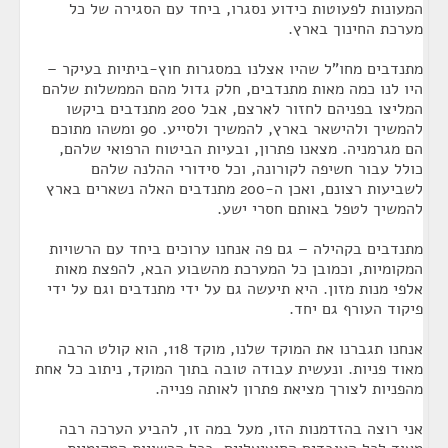
המעונות לפעוטות כידוע נסגרו, ביחד עם הסגירה של כל
מערכת החינוך בארץ.
מתנדבים מחו"ל שהיו אצלנו במסגרות חוץ-ביתיות בעיקר –
היו לנו כמה מאות מתנדבים, חלק גדול מהם הממשלות שלהם
המליצו בפניהם לחזור לארצם, אבל 200 מתנדבים ביקשו
להמשיך ולהישאר בארץ, להמשיך ולסייע. 90 ומשהו מתוכם
הם מגרמניה. מצאנו פתרון, ובעיות הביטוח הרפואי שלהם,
כולל עבור חשיפה לקורונה, וכל סידורי ההלנה שלהם
לשביעות רצונם, ואכן ה-200 מתנדבים האלה נשארים בארץ
להמשיך לטפל באותם חסרי ישע.
מתנדבים בקהילה – גם פה אנחנו ערוכים ביחד עם הרשויות
המקומיות, וכמובן כל המערכת מהשבוע הבא, להפצת מאות
אלפי מנות מזון. היא תיעשה גם על ידי מתנדבים וגם על ידי
פיקוד העורף גם יחד.
אנחנו תגברנו את המוקד שלנו, מוקד 118, הוא קולט הרבה
מאוד פניות. ונעשית עבודה טובה בתוך המוקד, ניתוב כל אחת
מהפניות לצורך מציאת פתרון לאותה פנייה.
אני רוצה בהזדמנות הזו, מעל במה זו, להביע הערכה רבה