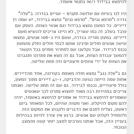
להימצא בבידוד ו/או בתנאי אשפוז.
היו לנו בעיות עם שלושה תקנים – שניים בגדרה: ב"עלה"
גדרה ו"מרפא גנים". "מרפא גנים" נמצא בבידוד, יש שמה 71
דיירים. כל המעון נמצא בבידוד וגם אנשי הצוות. העסק שם
עובד בשלב זה כמו שצריך, לא היינו צריכים להוציא משם
דיירים. במעון מוריה בגדרה, ששם היו כ-106 אנשים, נמצאו
שישה אנשים חולים ופינינו אותם לבתי חולים וחלק מהמעון
נכנס לבידוד. אבל נקלענו שם לסחרור מסוים בכל הקשור
להמשך עבודת הצוות, אבל גם זה מצא את פתרונו ותגברנו
את הצוות על ידי צוותים חיצוניים וזה תחת שליטה.
גם ב"עלה נגב" נמצא חולה מאומת בקורונה, אחד מהדיירים.
אחות שמה הייתה נגועה והדביקה, ו-41 דיירים מתוך המעון,
כולל סיעודיים, נכנסו לבידוד. גם שם זה תחת שליטה. ואנחנו
צריכים במהירות רבה מאוד למצוא פתרון לכך שאנשים
שאמורים להימצא בבידוד או אמורים להימצא באשפוז, יהיה
להם מקום להיקלט. ואני מקווה שהיום, לכל המאוחר ביום
ראשון, נצליח לסכם את הדברים ולקבוע את המקום הזה
ולהתחיל לקלוט שם אנשים. כרגע אין צורך להיות בבהילות
בעניין הזה, אבל אנחנו נערכים למצב יותר קשה מהמצב
הנוכחי.