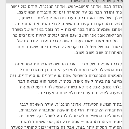
איציק שמולי (העבודה-גשר)
¶
תודה רבה, אדוני היושב-ראש. אדוני המנכ"ל, קודם כול יישר
כוח ותודה רבה גם על הסקירה וגם על העבודה המאומצת,
שלך ושל שאר העובדים, העובדים הסוציאליים. ברשותך,
ממש כמה נקודות קצרות. ראשית, לגבי האזרחים הוותיקים.
אנחנו שומעים בתוך בתי האבות – זה נופל במגרש של משרד
הבריאות אבל אני חושב שגם אתם יכולים להיות מעורבים פה
– תלונות מאוד מאוד מאוד קשות לגבי היעדר ציוד גם של
ניטור וגם של טיפול, וזו קריאה שיוצאת ביתר שאת בימים
האחרונים שוב ושוב ושוב.
לגבי האופציה של סגר – אני בתחושה שהרשויות המקומיות
וגם הממשלה לא יודעים להצביע היום היכן מתגוררים כל
האנשים המבוגרים בישראל שהם או עריריים או סיעודיים. וזה
מייצר פה בעיה קשה מאוד. כלומר, הסגר הוא כנראה דבר
בלתי נמנע, אבל אני לא בטוח שהממשלה יודעת לתת את
המענה לאנשים העריריים ולאנשים הסיעודיים.
בתוך הנושא הסיעודי, אדוני המנכ"ל, עולה השאלה לגבי
התחבורה הציבורית. הרי אם תושבת התחבורה הציבורית,
המטפלים והמטפלות לא יוכלו להגיע לטפל בקשישים. זה
יותיר משהו כמו 100 – אתה יודע מה, אני אשים בדרגות
הסיעוד הקלות יותר בצד, אבל זה בוודאי יכול להותיר למעלה