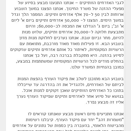
לגבי האזרחים הוותיקים – אנחנו התנענו מבצע בסיוע של
מפעלי ההזנה של משרד החינוך. אנחנו הפצנו במשך השבוע
ארוחות לבין 50 ל-70 אלף אזרחים ותיקים. המספר הלך וגדל
במשך הימים. הפצנו ל- 50,000 אזרחים ותיקים ביום א' ליום
א' וב'; ביום ג' הגדלנו את המכסה לכ-60,000; והיום
מתבצעת חלוקה ל-70,000 אזרחים ותיקים, שלוש מנות
להיום, מחר וביום שבת. אנחנו נערכים לחלוקת מנות מזון
בשבוע הבא. זו פעילות מאוד מאוד מורכבת, מתואמת עם
הרשויות המקומיות, לאיתור כל אותם אזרחים ותיקים שזקוקים
לסיוע בהזנה. היא מתקבלת בברכה רבה, ועל כך אנחנו
בהחלט מודים לכל הרשויות המקומיות שמשתתפות במבצע,
כמובן בהנחיות המשרד שלנו.
בשבוע הבא מתוכנן לשלב את פיקוד העורף בהפצת המנות
לביתם של האזרחים, ולהגדיל את זה בהדרגה עד שייכללו
בתוכו כל האזרחים הוותיקים שאכן זקוקים למנות אוכל.
בנושא של סיוע אחר לאזרחים ותיקים שפיקוד העורף נערך
אליו זה מבצע נפרד.
אנחנו מתניעים מיום ראשון מבצע שאנחנו קוראים לו
"משמרות זהב" יחד עם פיקוד העורף. קיבלנו רשימות
מהביטוח הלאומי, בהעברה בין כספות של נתונים על אזרחים