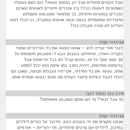
שכל הקווים פועלים אבל רק בפחות שעות? וגם האם נשקלה
האפשרות לעשות הבדל בין עובדים חיוניים לאנשים שאינם
עובדים במשרות חיוניות, כך שלמשל 100,000 מטפלות
סיעודיות שמטפלות בכמה וכמה אנשים במקביל, כן יוכלו לנוע
ועליהן לא תהיה מגבלה כזו?
אביגדור קפלן
¶
לגבי תווי קנייה לחג – אנחנו נעשה את כל הסידורים שתווי
הקנייה האלה, שיחולקו בשבוע הבא ל-30,000 משפחות על
סך 300 שקל כל תו, שהוא קביל לא בכל הרשתות אבל
ברשתות מסוימות, ויהיה כתוב בתו איפה הוא יכול לממש
אותו, נעשה את כל הסידור, אם יהיו הגבלות תנועה, שאכן הם
יוכלו לקבל בעזרת פיקוד העורף מה שהם יבקשו תמורת אותו.
מירב כהן (כחול לבן)
¶
מי אבל זכאי? מי הם אותם 30,000 משפחות?
אביגדור קפלן
¶
אנחנו מקצים את זה בשבוע הבא. מדובר על הורים לילדים
בסיכון, לילדים עם צרכים מיוחדים, חד-הוריות – אזרחים