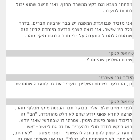
מהיותו בצבא וגם רקע ממשרד החוץ, ואני חושב שהוא יכול
לתרום לוועדה.
אני מזכיר שבוועדת המשנה יש כבר ארבעה חברים. בדרך
כלל היו שישה. אני רוצה לצרף הודעה מיוחדת לדיון הזה
שנמסרה למנהל הוועדה על ידי חבר הכנסת מיקי זוהר.
שמואל לטקו
¶
שיחת הטלפון שהייתה?
היו"ר גבי אשכנזי
¶
כן, ההודעה בשיחת הטלפון. תעביר את זה לוועדה שתתרשם.
שמואל לטקו
¶
לפני יומיים טלפן אליי בבוקר חבר הכנסת מיקי מכלוף זוהר,
שרצה לוודא שאני יודע שהם לא חלק מהוועדה. "הם" זה
הליכוד ושאר סיעות הימין. אמרתי לו שבוודאי שאני יודע.
הוא ביקש לחדד מולי ולהעביר את זה גם ליושב-ראש
הוועדה, שאין להם כוונה להצטרף – ואני מצטט – "לא היום,
לא מחר, לא מוחרתיים ולא בכלל". ואז אני שאלתי האם זה