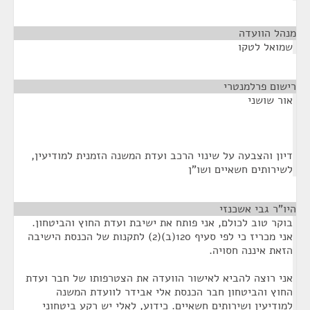
מנהל הוועדה
¶
שמואל לטקו
רישום פרלמנטרי
¶
אור שושני
דיון והצבעה על שינוי הרכב ועדת המשנה הזמנית למודיעין,
לשירותים חשאיים ושו"ן
היו"ר גבי אשכנזי
¶
בוקר טוב לכולם, אני פותח את ישיבת ועדת החוץ והביטחון.
אני מכריז כי לפי סעיף 120(ב)(2) לתקנות של הכנסת הישיבה
הזאת איננה חסויה.
אני רוצה להביא לאישור הוועדה את הצטרפותו של חבר ועדת
החוץ והביטחון חבר הכנסת אלי אבידר לוועדת המשנה
למודיעין ושירותים חשאיים. כידוע, לאלי יש רקע ביטחוני