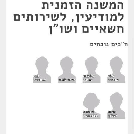
המשנה הזמנית
למודיעין, לשירותים
חשאיים ושו"ן
ח"כים נוכחים
אלי
אלעזר
גבי
אבידר
שטרן
יאיר לפיד
אשכנזי
אורנה
משה
ברביבאי
יעלון