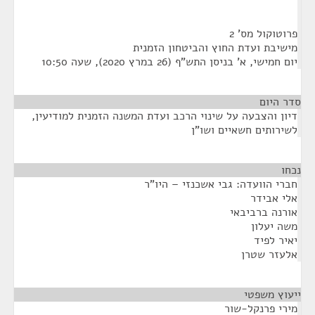
פרוטוקול מס' 2
מישיבת ועדת החוץ והביטחון הזמנית
יום חמישי, א' בניסן התש"ף (26 במרץ 2020), שעה 10:50
סדר היום
דיון והצבעה על שינוי הרכב ועדת המשנה הזמנית למודיעין,
לשירותים חשאיים ושו"ן
נכחו
¶
חברי הוועדה: גבי אשכנזי – היו"ר
אלי אבידר
אורנה ברביבאי
משה יעלון
יאיר לפיד
אלעזר שטרן
ייעוץ משפטי
¶
מירי פרנקל-שור