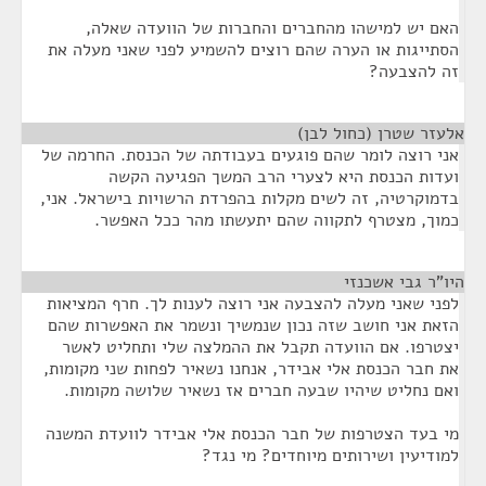
האם יש למישהו מהחברים והחברות של הוועדה שאלה,
הסתייגות או הערה שהם רוצים להשמיע לפני שאני מעלה את
זה להצבעה?
אלעזר שטרן (כחול לבן)
¶
אני רוצה לומר שהם פוגעים בעבודתה של הכנסת. החרמה של
ועדות הכנסת היא לצערי הרב המשך הפגיעה הקשה
בדמוקרטיה, זה לשים מקלות בהפרדת הרשויות בישראל. אני,
כמוך, מצטרף לתקווה שהם יתעשתו מהר ככל האפשר.
היו"ר גבי אשכנזי
¶
לפני שאני מעלה להצבעה אני רוצה לענות לך. חרף המציאות
הזאת אני חושב שזה נכון שנמשיך ונשמר את האפשרות שהם
יצטרפו. אם הוועדה תקבל את ההמלצה שלי ותחליט לאשר
את חבר הכנסת אלי אבידר, אנחנו נשאיר לפחות שני מקומות,
ואם נחליט שיהיו שבעה חברים אז נשאיר שלושה מקומות.
מי בעד הצטרפות של חבר הכנסת אלי אבידר לוועדת המשנה
למודיעין ושירותים מיוחדים? מי נגד?