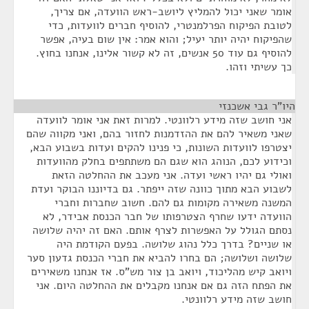
אומר שאני יכול להמליץ ליושב-ראש הוועדה, אם צריך,
לטובת הפיקוח הפרלמנטרי, להוסיף חברים לוועדות, כדי
שהפיקוח יהיה יותר יעיל; והוא אמר: אין שום בעיה, אפשר
להוסיף גם עוד 50 אנשים, זה לא קשור אלינו, אנחנו בחוץ.
כך עשיתי וזהו.
היו"ר גבי אשכנזי
¶
אני חושב שזה מידע רלוונטי. למרות זאת אני אומר לוועדה
שאני משאיר להם את ההזדמנות לחזור בהם, ואני מקווה שהם
יצטרפו לוועדות השונות, כי פנינו להקים ועדות בשבוע הבא,
וכידוע לכם, הנוהג הוא שגם הם משתתפים בחלק מהוועדות
ואולי גם יהיו ראשי ועדה. אני מעכב את ההחלטה הזאת
לשבוע הבא מתוך כוונה שזה ייפתר. גם בדיוננו הבוקר ועדת
המשנה משאירה מקומות גם להם. חשוב שחברות וחברי
הוועדה ידעו שחרף הצטרפותו של חבר הכנסת אבידר, לא
נסתם הגולל על האפשרות לצרף אותם. האם זה יהיה שלושה
או שניים? בדרך כלל נהוג שלושה. בפעם הקודמת היה
שלושה ושלושה; הם בחרו להביא את חברי הכנסת גדעון סער
ויואב קיש מהליכוד, ויואב בן צור מש"ס. אז אנחנו משאירים
את הפתח הזה גם אם אנחנו מקבלים את ההחלטה היום. אני
חושב שזה מידע רלוונטי.