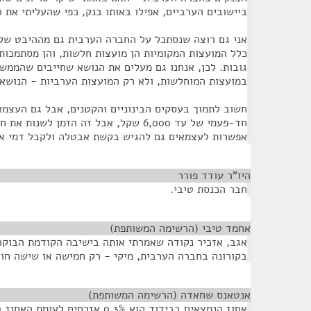
ביישובים הערביים, אפילו באותו בנק, כפי שהעליתי את ה
אני גם רוצה שנסתכל על החברה הערבית גם מההיבט של 
כלל המועצות המקומיות הן מועצות חלשות, והן מסתמכות 
גובות. לכן, אנחנו גם מעלים את הנושא שחייבים שהממש
במועצות המוחלשות, ולא רק המועצות הערביות - הנושא
חשוב לתמוך בעסקים הבינוניים והקטנים, אבל גם העצמ
חד-פעמי של עד 6,000 שקל, אבל זה הזמן לש
אפשרות לעצמאים גם להגיש בקשת אבטלה ולקבל דמי א
היו"ר עודד פורר
¶
חבר הכנסת טיבי.
אחמד טיבי (הרשימה המשותפת)
¶
אגב, אזכיר נקודה שאמרתי אותה בישיבה הקודמת הבוקר 
בקורונה בחברה הערבית, מיקי - רק חמישה או שישה חול
אנטאנס שחאדה (הרשימה המשותפת)
¶
אחוז הנמצאים בבידוד הוא 0.3% אזרחים לעומת האחוז באוכלוסייה היהודית.