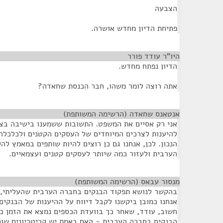
הצבעה
פתיחת הדיון מחדש אושרה.
היו"ר עודד פורר
¶
הדיון נפתח מחדש.
אתה רוצה לומר משהו, חבר הכנסת שחאדה?
אנטאנס שחאדה (הרשימה המשותפת)
¶
אני רק אסיים את המשפט. התשובות ששמענו בישיבה בצו
להיענות לצרכים המיוחדים של העסקים הקטנים ולכלכלה 
הנכון. לכן, אנחנו גם כן רוצים להיות שותפים במאמץ לה
הערבית ולעזור כמה שיותר לעסקים קטנים ועצמאיים.
מנסור עבאס (הרשימה המשותפת)
¶
בהקשר לנושא תפקוד הבנקים בחברה הערבית שהעליתי, ו
אנחנו כמובן ביקשנו לקבל דיווח על ההיענות של הבנקים
חשוב, עודד, שאחר כך בוועדת הכספים נמצא את הזמן כד
הבנקים בחברה הערבית - האם באמת יש קריטריונים שוני