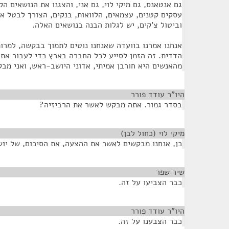
גם אנטאנס, גם מיקי לוי, גם אני, והצגנו את הנושאים ה
עסקים קטנים, עצמאים, הלוואות, בנקים, הצורך לבטל את
וביטול צ'קים, יש לגלות הבנה בנושאים האלה.
אנחנו אמרנו בוועדה שאנחנו נוטים לתמוך בבקשה, למרו
הדדית. זה הזמן לסייע לכל החברה בארץ כדי לעבור את
מהאנשים היא חורבן אמיתי, אדוני היושב-ראש, ואני מב
היו"ר עודד פורר
¶
בסדר גמור. אתה מבקש לאשר את הרביזיה?
מיקי לוי (כחול לבן)
¶
כן, אנחנו מבקשים לאשר את ההצעה, את הסיכום, של יו
שיר שפר
¶
כבר הצביעו על זה.
היו"ר עודד פורר
¶
כבר הצבענו על זה.