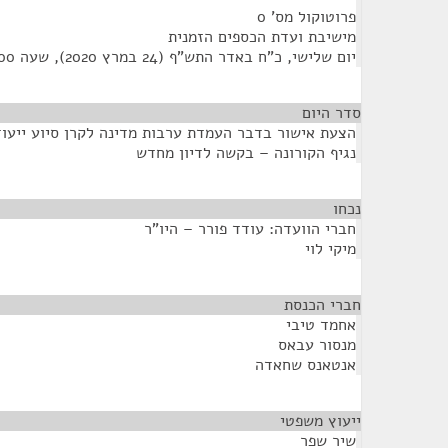
פרוטוקול מס' 0
מישיבת ועדת הכספים הזמנית
יום שלישי, כ"ח באדר התש"ף (24 במרץ 2020), שעה 17:00
סדר היום
הצעת אישור בדבר העמדת ערבות מדינה לקרן סיוע ייעו
נגיף הקורונה – בקשה לדיון מחדש
נכחו
¶
חברי הוועדה: עודד פורר – היו"ר
מיקי לוי
חברי הכנסת
¶
אחמד טיבי
מנסור עבאס
אנטאנס שחאדה
ייעוץ משפטי
¶
שיר שפר