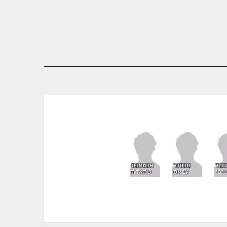
מד
מנסור
אנטאנס
יבי
עבאס
שחאדה