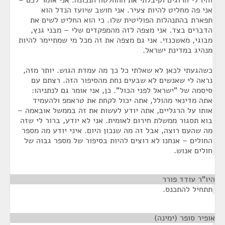
והיו לי הרוגים וקיבלתי את ההחלטה הנכונה. אני אומר לכם –
אני פה מחליט להיות צעיר. אני חושב שיועז הנדל הוא
תפארת בהתנהלות הפוליטית שלו. כי הוא החליט לשים את
הדברים בצד. אני מצפה לזה מהמפקדים שלי – מבני גנץ,
מבוגי, מאשכנזי. אני גם מצפה את זה מכל מי שמתיימר להיות
מנהיג במדינת ישראל.
כשהגעתי לכאן לא שאלתי כל כך מה עמדת הגוש. יותר מזה,
נראה לי שאנשים לא שבעים נחת מהסיפור הזה. רצתם עם
סיסמה של "ישראל לפני הכול". כן, אני אומר גם לנתניהו:
אתה מדינאי מהולל, אתה יכול לקחת את טראמפ ולהעמיד
אותו על הרגליים, אתה יודע לעשות את זה בממשל אובאמה –
בוא תסגור ממשלת חירום לאומית. אני לא יודע, ברור לי שזה
מה שהעם רוצה, אבל זה מה שנכון היום. איני יודע מה מספר
החולים – אנחנו לא רוצים להיות בסיפור של מספר גבוה של
חולים אנוש.
היו"ר עודד פורר
¶
תתחיל להתכנס.
אופיר סופר (ימינה)
¶