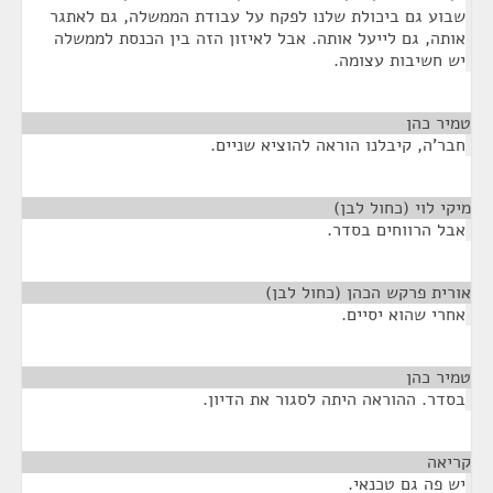
שבוע גם ביכולת שלנו לפקח על עבודת הממשלה, גם לאתגר
אותה, גם לייעל אותה. אבל לאיזון הזה בין הכנסת לממשלה
יש חשיבות עצומה.
טמיר כהן
¶
חבר'ה, קיבלנו הוראה להוציא שניים.
מיקי לוי (כחול לבן)
¶
אבל הרווחים בסדר.
אורית פרקש הכהן (כחול לבן)
¶
אחרי שהוא יסיים.
טמיר כהן
¶
בסדר. ההוראה היתה לסגור את הדיון.
קריאה
¶
יש פה גם טכנאי.