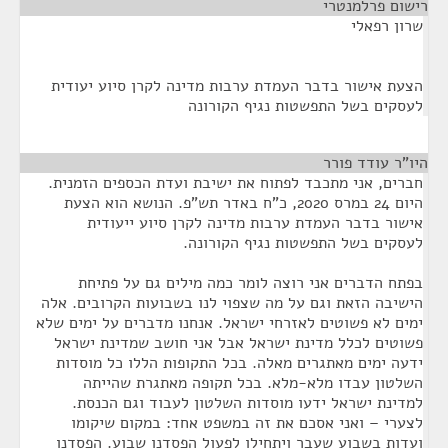
רישום פרלמנטרי
¶
שרון רפאלי
הצעת אישור בדבר העמדת ערבות מדינה לקרן סיוע יעודית
לעסקים בשל התפשטות נגיף הקורונה
היו"ר עודד פורר
¶
חברים, אני מתכבד לפתוח את ישיבת ועדת הכספים הזמנית.
היום 24 במרס 2020, כ"ח באדר תש"פ. הנושא הוא הצעת
אישור בדבר העמדת ערבות מדינה לקרן סיוע ייעודית
לעסקים בשל התפשטות נגיף הקורונה.
בפתח הדברים אני רוצה לומר כמה מילים גם על פתיחת
הישיבה הזאת וגם על מה שצפוי לנו בשבועות הקרובים. אלה
ימים לא פשוטים לאזרחי ישראל. אנחנו מדברים על ימים שלא
פשוטים לכלל מדינת ישראל אבל אני חושב שמדינת ישראל
ידעה ימים מאתגרים מאלה. בכל התקופות הללו כל מוסדות
השלטון עבדו מלא-מלא. בכל תקופה מאתגרת שהייתה
למדינת ישראל ידעו מוסדות השלטון לעבוד וגם הכנסת.
לצערי – ואני אסכם את זה במשפט אחד: במקום שיקומו
ועדות בשבוע שעבר ויתחילו לפעול הפסדנו שבוע. הפסדנו