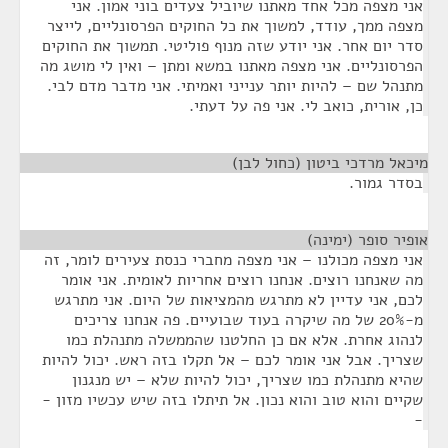
אני מצפה מכל אחד מאתנו שיוביל צעדים בוני אמון. אני
מצפה ממך, עודד, למשוך את כל החוקים הפרסונליים, לייצר
סדר יום אחר. אני יודע שזה מנוף פוליטי. תמשוך את החוקים
הפרסונליים. אני מצפה מאתנו במשא ומתן – ואין לי מושג מה
מתנהל שם – להיות יותר ענייני ואמיתי. אני מדבר מדם לבי.
כן, אורית, כואב לי. אני פה על דעתי.
מיכאל מרדכי ביטון (כחול לבן)
¶
בסדר גמור.
אופיר סופר (ימינה)
¶
אני מצפה מכולנו – אני מצפה מחברי כנסת צעירים לומר, זה
מה שאנחנו רוצים. אנחנו רוצים אחריות לאומית. אני אומר
לכם, אני עדיין לא מתרגש מהמציאות של היום. אני מתרגש
מ-20% של מה שיקרה בעוד שבועיים. פה אנחנו צריכים
לנהוג אחרת. אלא אם כן החלטנו שהממשלה מתנהלת כמו
שצריך. אבל אני אומר לכם – אל תקלו בזה ראש. יכול להיות
שהיא מתנהלת כמו שצריך, יכול להיות שלא – יש מנגנון
שקיים והוא טוב והוא נכון. אל תיתלו בזה שיש עכשיו מזון -
-