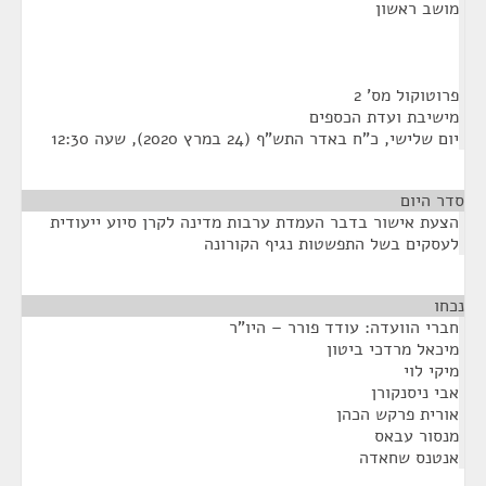
מושב ראשון
פרוטוקול מס' 2
מישיבת ועדת הכספים
יום שלישי, כ"ח באדר התש"ף (24 במרץ 2020), שעה 12:30
סדר היום
הצעת אישור בדבר העמדת ערבות מדינה לקרן סיוע ייעודית
לעסקים בשל התפשטות נגיף הקורונה
נכחו
¶
חברי הוועדה: עודד פורר – היו"ר
מיכאל מרדכי ביטון
מיקי לוי
אבי ניסנקורן
אורית פרקש הכהן
מנסור עבאס
אנטנס שחאדה