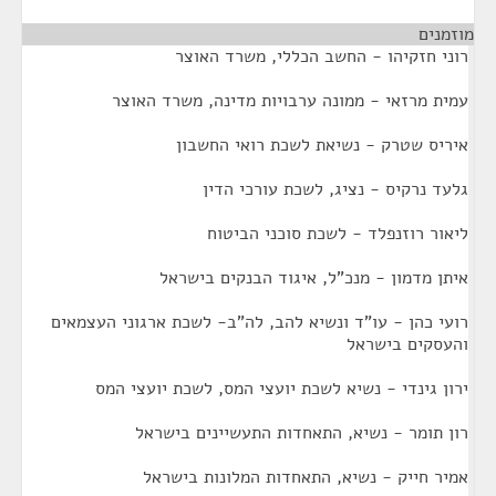
מוזמנים
¶
רוני חזקיהו - החשב הכללי, משרד האוצר
עמית מרזאי - ממונה ערבויות מדינה, משרד האוצר
איריס שטרק - נשיאת לשכת רואי החשבון
גלעד נרקיס - נציג, לשכת עורכי הדין
ליאור רוזנפלד - לשכת סוכני הביטוח
איתן מדמון - מנכ"ל, איגוד הבנקים בישראל
רועי כהן - עו"ד ונשיא להב, לה"ב- לשכת ארגוני העצמאים
והעסקים בישראל
ירון גינדי - נשיא לשכת יועצי המס, לשכת יועצי המס
רון תומר - נשיא, התאחדות התעשיינים בישראל
אמיר חייק - נשיא, התאחדות המלונות בישראל