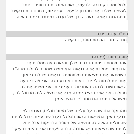
ולמלחמה בקורונה. לדעתי, זאת המסגרת הדחופה ביותר
לעשייה שלנו. אני מתכוון לפעול בענייניות, במכובדות ובקשב
והתנהגות ראויה. זאת הדרך של ועדה במיוחד בימים כאלה.
היו"ר עודד פורר
¶
תודה. חבר הכנסת סופר, בבקשה.
אופיר סופר (ימינה)
¶
אתה פתחת בפתח הדברים שלך ותיארת את ממלכת אי
הוודאות. ממלכת אי הוודאות הוא מושג שמוכר לכולנו מבה"ד
1 שמתאר את המציאות המלחמתית. ובאמת יש לנו ניסיון
ואחריות לנסות לייצר ודאות באירוע הזה. אני פה כי בעת
הזאת חשוב לנהוג באחריות ובענייניות. אני מצפה את זה
מכולנו. אני אמנם נציג ימינה אבל אני מצפה לזה מכחול לבן,
מישראל ביתנו וגם מחבריי בגוש הימין.
מהבוקר התבשרנו על עלייה של מאות חולים, ואנחנו לא
יודעים איך המציאות הזאת תגלגל בעוד שבועיים. יכול להיות
שהחולים האלה זה תוצאה של מספר הבדיקות אבל יכול
להיות שהמציאות היא אחרת. הרבה פעמים אני תהיתי ובעיקר