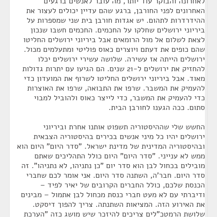
לאחרונה והבוקר עוד יותר, מה עובר לאנשים ברגעים
האחרונים לפני החורבן, ברגע שהם עדיין יכולים לעצור את
ההידרדרות לתהום. יש אגדות חורבן בית שני שמספרות על
ביריוני ירושלים שחלקו על החכמים. החכמים חשבו שנכון
לצאת לשלום אל מול הרומאים אבל ביריוני ירושלים החליטו
שהם כופים את דעתם ויוצרים כאוס פוליטי ומתעלמים מכול.
ירושלים הייתה אז עשירה. שלושה עשירי ירושלים יכלו
להחזיק את ירושלים ל-21 שנים. הם הגיעו עם יתרות גדולות
מאוד. אבל ביריוני ירושלים החליטו לשרוף את המועדון כדי
להעמיק את המשבר. שרפו את התבואה, שרפו את האוצרות
כדי להעמיק את המשבר, כדי לייצר כאוס ולהוביל למבוי
סתום. ככה הגענו לחורבן הבית.
החשש שלי שההיסטוריה תשפוט אותנו אחרת וביריוני
ירושלים יהיו כל מיני אנשים בכירים בהיסטוריה הצבאית
ובהיסטוריה המדינית של מדינת ישראל. "סדר היום" היום הוא
ממש לא ענייני. "סדר היום" היום כולל התהליכים שאתם
מובילים בכחול לבן הוא סדר יום "כן נתניהו, לא נתניהו". זה
סדר היום. חבר'ה, השתנה סדר היום. אני אומר לכם שחברי
הכנסת שלכם, כולל החברים הקרובים של יאיר לפיד –
ודיברתי עם לא מעט חברי כנסת מכחול לבן אתמול – מבינים
את האירוע הזה. המציאות השתנתה. צריך להפוך דיסקט.
שלושת הרמטכ"לים צריכים להיזכר שיש מושג כזה "הערכת