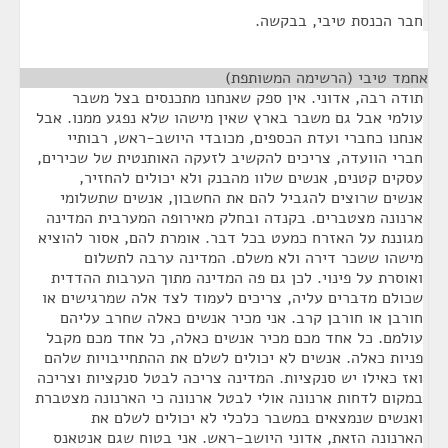
חבר הכנסת טיבי, בבקשה.
אחמד טיבי (הרשימה המשותפת)
¶
תודה רבה, אדוני. אין ספק שאנחנו מתכנסים בצל משבר
עולמי אבל גם משבר בארץ שאין מישהו שלא נפגע ממנו. אבל
אנחנו כחברי ועדת הכספים, מכובדי היושב-ראש, רבותיי
חברי הוועדה, צריכים להקשיב לזעקה האותנטית של שכירים,
עסקים קטנים, אנשים שלוו מהבנק ולא יכולים להחזיר,
אנשים שרוצים להגביל להם את החשבון, אנשים שתשלומי
ארנונה מצטברים. בקנדה ובחלק מאירופה המערבית המדינה
מגוננת על האזרח כמעט בכל דבר. אומרת להם, אסור להוציא
מישהו ששכר דירה ולא משלם. המדינה ערבה לתשלום
ואוסרת על פינוי. לכן גם פה המדינה מתוך הערבות ההדדית
שכולם מדברים עליה, צריכים לעמוד לצד אלה שמרגישים או
חורבן או חורבן קרב. אני מכיר אנשים כאלה שחרב עליהם
עולמם. כל אחד מכם מכיר אנשים כאלה, כל אחד מכם מקבל
פניות כאלה. אנשים לא יכולים לשלם את ההתחייבויות שלהם
ואז כאילו יש סנקציות. המדינה צריכה לבטל סנקציות וצריכה
במקום לדחות ארנונה אולי לבטל ארנונה כי הארנונה מצטברת
ואנשים שנמצאים במשבר כלכלי לא יכולים לשלם את
הארנונה הזאת, אדוני היושב-ראש. אני בטוח שגם אנטאנס