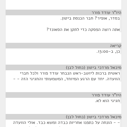
היו"ר עודד פורר
¶
בסדר, אופיר? חבר הכנסת ביטון.
אתה רוצה הפסקה כדי לתקן את הסאונד?
קריאה
¶
כן, ב-13:00.
מיכאל מרדכי ביטון (כחול לבן)
¶
ראשית ברכות ליושב-ראש הנבחר עודד פורר ולכל חברי
הוועדה. יחד עם הרגע המיוחד, המשמעותי והחגיגי הזה - -
היו"ר עודד פורר
¶
חגיגי הוא לא.
מיכאל מרדכי ביטון (כחול לבן)
¶
- - הונחה על כתפנו אחריות כבדה ומשא כבד. אולי הוועדה