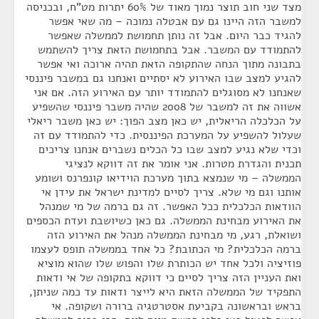
מצד שני חוב תוצר נמוך מאוד של 60% יתרות מט"ח, ובכניסה
למשבר הזה היינו גם עם אבטלה נמוכה – מה שאי אפשר
להגיד כבר היום. אבל זה נותן תחמושת לממשלה שאפשר
להתמודד עם המשבר. אבל בתחמושת הזאת צריך להשתמש
בתבונה מתוך הנחה שהתקופה הזאת תהיה ארוכה ואי אפשר
להגיע למצב שבו האירוע לא יסתיים ואנחנו גם במשבר פיננסי
שאנחנו לא מסוגלים להתמודד יותר עם האירוע הזה. אם אני
אשווה את זה למשבר של 2008 שהיה משבר פיננסי שהשפיע
על הכלכלה הריאלית, יש כאן מצב הפוך: יש כאן משבר ריאלי
שעלול להשפיע על המערכת הפיננסית. כדי להתמודד עם זה
וכדי שלא נגיע למצב שבו כל הכלים נשברים אנחנו צריכים
תכנית והגדרת מטרות. אני אומר את זה דווקא לנציגי
הממשלה – מי שנמצא בתוך מערכת הוידיאו קונפרנס ושומע
אותנו וגם מי שלא. צריך לסיים למדינת ישראל את עידן אי
הוודאות הכלכלית ככל האפשר. זה גם ברמה של מי שמנהל
את האירוע מבחינת הממשלה. גם כאן כשיושבת ועדת הכספים
ושואלת, רגע, מי מבחינת הממשלה מנהל את האירוע הזה
ברמה הכלכלית? מי הכתובת? כל אחד בממשלה תופס לעצמו
פוזיציה ולכל אחד יש הכותרת שלו והפוש שלו שהוא מוציא
ואת העניין הזה צריך לסיים כי דווקא בתקופה של אי ודאות
התפקיד של הממשלה הזאת היא לייצר ודאות עד כמה שניתן,
בראש ובראשונה בקביעת אסטרטגיה ברורה ושקופה. אי