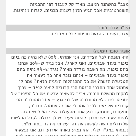
מצב" בהשתנה המצב. מאוד קל לעבוד לפי התכניות
האופרטיביות אבל הגיע הזמן לשנות תכניות; לגלות מנהיגות.
היו"ר עודד פורר
¶
אגב, האמירה הזאת תופסת לכל הצדדים.
אופיר סופר (ימינה)
¶
היא תופסת לכל הצדדים. אני אמרתי. 80% שלא נהיה פה ביום
כיפור בעוד שבועיים. ואני לארג'. אבל נגיד ש-20% אנחנו
ביום כיפור. מה חשבה גולדה מאיר? נגיד ש-5% נהיה ביום
כיפור בעוד שבועיים – אנחנו נוכל אחר כך לעצור את
הטלטלה הזאת? את כל ההתנהלות הצינית הזאת? אמר לי
אתמול אחד מחברי הכנסת הכי קרובים ליאיר לפיד – צריך
להקים ממשלת חירום. צריך להשאיר עכשיו את כל הסיפור של
נתניהו בצד. לא מהחבר'ה של בני גנץ – אחד מהחבר'ה הכי
קרובים של יאיר לפיד אמר לי את זה אתמול. חבר'ה,
תתעוררו, תתנתקו רגע אחד מהעולם הציני הפוליטי הזה.
להיות צעיר יש יתרון. להיות צעיר יש לך יכולת לקבל החלטות
שלגדולים קשה לעשות את זה. עשיתי את זה בתור מ"מ.
נכנסתי במג"ד שלי. הוא נפגע באותו אירוע, וגם אני נפצעתי