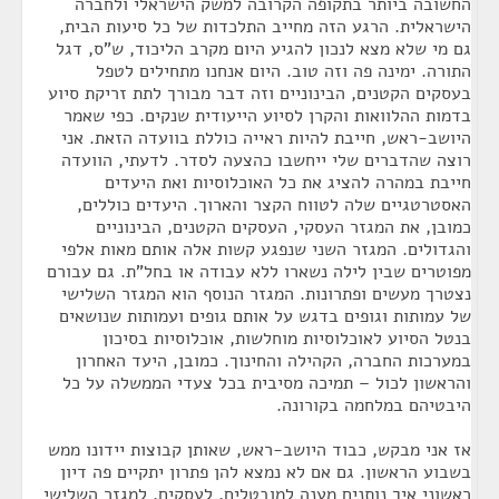
החשובה ביותר בתקופה הקרובה למשק הישראלי ולחברה
הישראלית. הרגע הזה מחייב התלכדות של כל סיעות הבית,
גם מי שלא מצא לנכון להגיע היום מקרב הליכוד, ש"ס, דגל
התורה. ימינה פה וזה טוב. היום אנחנו מתחילים לטפל
בעסקים הקטנים, הבינוניים וזה דבר מבורך לתת זריקת סיוע
בדמות ההלוואות והקרן לסיוע הייעודית שנקים. כפי שאמר
היושב-ראש, חייבת להיות ראייה כוללת בוועדה הזאת. אני
רוצה שהדברים שלי ייחשבו כהצעה לסדר. לדעתי, הוועדה
חייבת במהרה להציג את כל האוכלוסיות ואת היעדים
האסטרטגיים שלה לטווח הקצר והארוך. היעדים כוללים,
כמובן, את המגזר העסקי, העסקים הקטנים, הבינוניים
והגדולים. המגזר השני שנפגע קשות אלה אותם מאות אלפי
מפוטרים שבין לילה נשארו ללא עבודה או בחל"ת. גם עבורם
נצטרך מעשים ופתרונות. המגזר הנוסף הוא המגזר השלישי
של עמותות וגופים בדגש על אותם גופים ועמותות שנושאים
בנטל הסיוע לאוכלוסיות מוחלשות, אוכלוסיות בסיכון
במערכות החברה, הקהילה והחינוך. כמובן, היעד האחרון
והראשון לכול – תמיכה מסיבית בכל צעדי הממשלה על כל
היבטיהם במלחמה בקורונה.
אז אני מבקש, כבוד היושב-ראש, שאותן קבוצות יידונו ממש
בשבוע הראשון. גם אם לא נמצא להן פתרון יתקיים פה דיון
ראשוני איך נותנים מענה למובטלים, לעסקים, למגזר השלישי