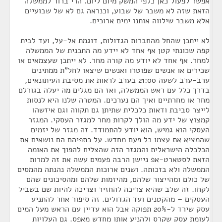
אפשר לפעול כאן כלפי המשק מיום ליום. הרי ברור לממשלה
הזאת שזה לא משבר של שבוע, וכנראה גם לא של שבועיים
אלא משבר שילווה אותנו ימים ארוכים.
לא ייתכן שהחל מהחברות הגדולות, דוגמת אל-על, ועד לבית
קפה שכונתי קטן אף אחד לא יידע מה התכנית של הממשלה
למחר. אף אחד לא יודע מה קורה מחר. לא ייתכן שעצמאים או
שכירים או אנשים שפוטרו ואנשים שיצאו לחל"ת ממתינים
ערב-ערב לשעה 21:00 בערב לראות את מסיבת העיתונאים,
בדרך כלל עם ראש הממשלה, ואז הם מגלים מה יעלה בגורלם
מחר או מחרתיים ואיך הם נערכים. המטרה שלנו היא לנסות
לייצר סביבת ודאות כלכלית שתיתן גם תקווה וגם איזשהו
קמצוץ של ידע מה הולך לקרות מחר למגזר העסקי. המגזר
העסקי הוא גמיש, הוא יודע להתמודד. זה מגזר של יזמים
שהמציא את עצמו כל פעם מחדש. על כתפיהם הם נושאים את
הכלכלה הישראלית והמגזר הזה שהצליח להפוך את האומה
הזאת לסטארט-אפ ניישן הרבה פעמים עשה את זה למרות
הממשלה ולא בזכותה. ושנים ארוכות הממשלה נהנתה מהמסים
של כולם ומהייצור שלהם, מהיזמות שלהם ומהסיכונים שהם
לקחו. זה שלב שהיא צריכה להחזיר וצריכה להיות שם בשביל
העסקים – מהקטנים ועד הגדולים. זה סיפור אחר להתניע
עסק שירד ל-20% תפוקה אבל הוא עדיין עם הראש מעל המים
לעומת עסק שקרס ולהניע אותו מחדש מאפס. גם העלויות