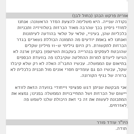
אורית פרקש הכהן (כחול לבן)
¶
נקודה שנייה. היא משלימה להצעת הסדר הראשונה: אנחנו
למודי ניסיון בכך שהרבה מאוד הכרזות בטלוויזיה ותכניות
כלכליות שהן, בעיניי, טלאי על טלאי בהודעה לעיתונות
ואנחנו לא באמת יודעים מה התמונה הכוללת נשארים בגדר
הכרזות לתקשורת. רק היום גיליתי ש-11 מיליון שקלים
שהובטח לעסקים בנהרייה בעקבות השיטפון בקניון ארנה לא
הגיעו ליעדם למרות ההחלטה שקיבלנו פה בוועדת הכספים
בתיאום עם הממשלה. עכשיו החבר'ה האלה לא רק שלא קיבלו
שקל, עכשיו הם גם עומדים חסרי אונים מול תכנית כלכלית לא
ברורה של נגיף הקורונה.
אני מבקשת שניתן דגש ספציפי וייחודי בוועדה הזאת לוודא
יישום של הכרזות ושל התחייבויות הממשלה בפנינו; נמצא את
המתכונת לעשות את זה כי זאת היכולת שלנו לשמש פה
לאזרחים.
היו"ר עודד פורר
¶
תודה.