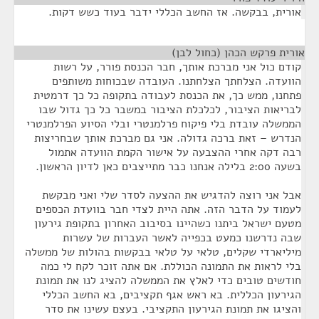
אורית, בבקשה. אז החשב הכללי ידבר בעוד כשש דקות.
אורית פרקש הכהן (כחול לבן)
¶
קודם כול אני מברכת אותך, חבר הכנסת פורר, על רשות
הוועדה. הצלחתך הצלחתנו. העובדה שבכוחות משותפים
פתחנו, ממש כך, את הכנסת לעבודה בתקופה כל כך דרמטית
לבריאות הציבור, לכלכלת הציבור במשבר כל כך גדול שבו
הממשלה עובדת בלי פיקוח פרלמנטרי ובלי הסיוע הפרלמנטרי
הנדרש – זאת ברכה גדולה. אני גם מברכת אותך שבחריצות
רבה דקה אחרי ההצבעה על אישור הקמת הוועדה אתמול
בשעה 2:00 בלילה אנחנו כבר מתייצבים כאן לדיון הראשון.
אבל אני רוצה להדגיש את ההצעה לסדר שלי ואני מבקשת
לעמוד על הדבר הזה. אתה היית לצדי חבר בוועדת הכספים
מטעם ישראל ביתנו כשהיינו בסיבוב האחרון בתקופת גירעון
שבה נדרשנו כמעט בכפייה לאשר העברות של עשרות
מיליארדי שקלים, טלאי על טלאי בבקשות בהולות של ממשלה
בלי לראות את התמונה הכוללת. אם אתה זוכר לקח לי כמה
חודשים טובים כדי לאלץ את הממשלה להציג לנו את תמונת
הגירעון הכללית. בא ראש אגף תקציבים, בא החשב הכללי
והציגו את תמונת הגירעון התקציבי. בעצם עשינו את סדר