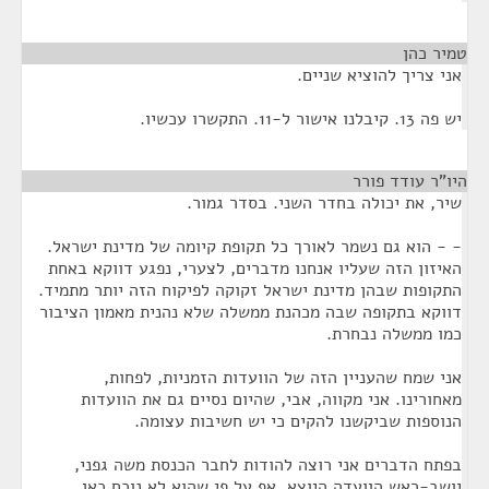
טמיר כהן
¶
אני צריך להוציא שניים.
יש פה 13. קיבלנו אישור ל-11. התקשרו עכשיו.
היו"ר עודד פורר
¶
שיר, את יכולה בחדר השני. בסדר גמור.
- - הוא גם נשמר לאורך כל תקופת קיומה של מדינת ישראל.
האיזון הזה שעליו אנחנו מדברים, לצערי, נפגע דווקא באחת
התקופות שבהן מדינת ישראל זקוקה לפיקוח הזה יותר מתמיד.
דווקא בתקופה שבה מכהנת ממשלה שלא נהנית מאמון הציבור
כמו ממשלה נבחרת.
אני שמח שהעניין הזה של הוועדות הזמניות, לפחות,
מאחורינו. אני מקווה, אבי, שהיום נסיים גם את הוועדות
הנוספות שביקשנו להקים כי יש חשיבות עצומה.
בפתח הדברים אני רוצה להודות לחבר הכנסת משה גפני,
יושב-ראש הוועדה היוצא, אף על פי שהוא לא נוכח כאן,