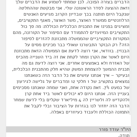
הדברים בצורה הפוכה. לכן שמחתי לשמוע את הדברים שלך
וזאת ההצעה לסדר הראשונה שלי. אני מבקשת שההחלטה
שנקבל היום תותנה בכך שבדיון הקרוב מגיעים האנשים
הרלוונטיים ממשרד האוצר, משר האוצר, מאגף התקציבים,
ומציגים בפנינו את התכנית הכלכלית הכוללת: מה סך כול
התקציבים המיועדים להתמודד עם הסיפור של הקורונה, מהם
המקורות התקציביים שהממשלה מתכוונת להזרים לסיפור
הזה? רק הבוקר התבשרנו שאולי כבר מכינים מסים על
הבנזין. בוודאי, אני רוצה לדעת אם הממשלה הזאת מתכוונת
היום לאשר את הקרן ומחר לקחת את זה ביד השנייה מהכיס
של האזרח ולא באמצעים אחרים. אני רוצה לדעת גם מה
תכנית ההמשך להצמחת המשק שהיא חלק מהתכנית הכלכלית,
ובעיקר – איך אנחנו עושים את כל הדבר הזה כשאנחנו
נמצאים בתקציב של 1 חלקי 12 ומדברים על גלישה לגירעון
של כמעט 7%. זאת נקודה אחת, ואני שמחה שאנחנו מסכימים
בעניין הזה. אנחנו היום לא יכולים לאשר ביד אחת קרן
ולהקדיש לה ולשריין לה 4 מיליארד שקלים בלי לדעת שמחר
הדבר הזה יחזור לנו בגזרות על הציבור ובלי לקבל את
התמונה הכוללת ולעבוד כעיוורים באפלה.
היו"ר עודד פורר
¶
תודה.