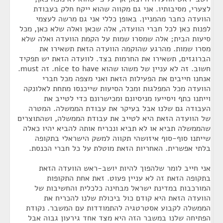
לצערי, מסיבותיו. אני גם מקווה שהוא ייקח חלק בעבודת
הוועדה כחבר מהמניין. באופן כללי אני גם מרשה לעצמי
לפנות כאן לכל חברי הוועדה, אלה שכאן ואלה שלא כאן, מכל
סיעות הבית; אלה שמסרו שמות על הקמת הוועדה ואלה שלא
מסרו שמות. מהרגע שהוקמה הוועדה הזאת תשאירו את
הברוגזים, תשאירו את החרמות בצד. לוועדה הזאת יש תפקיד
חשוב. זה לא עניין של משהו שהוא nice to have. זה must.
אנחנו חייבים את הפעילות הזאת ואני מצפה מכל חברי
הוועדה מכל המפלגות ומכל הסיעות שייכנסו מתחת לאלונקה
וייתנו כתף ויסייעו מניסיונם ומכישרונם כדי לטייב את
העבודה גם שלנו אבל בעיקר את עבודת הממשלה. המטרה
של הוועדה הזאת היא לטייב את עבודת הממשלה, ושהתוצרים
שהממשלה תביא או לא תביא ונכריח אותה להביא יהיו כאלה
שייתנו סוף-סוף איזושהי תקווה למשק הישראלי בתקופה
בלתי אפשרית. האחריות הזאת מוטלת על כל חברי הכנסת.
אני חייב לומר שלהפוך להיות יושב-ראש הוועדה הזאת
בתקופה הזאת זה לא עניין פעוט. זאת אחת התקופות
המורכבות במדינת ישראל מבחינה כלכלית והחשיבות של
הוועדה הזאת היא קודם כול ביכולת שלנו להכריח את
הממשלה לקבוע אסטרטגיה להתמודדות עם המשבר. נקודת
הפתיחה שלנו במשבר הזה היא מצד אחד גירעון גבוה אבל