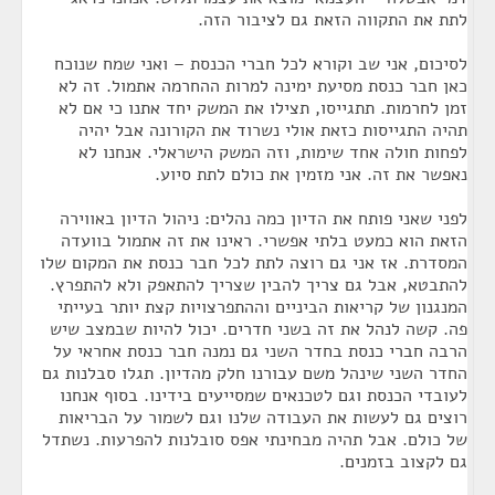
לתת את התקווה הזאת גם לציבור הזה.
לסיכום, אני שב וקורא לכל חברי הכנסת – ואני שמח שנוכח
כאן חבר כנסת מסיעת ימינה למרות ההחרמה אתמול. זה לא
זמן לחרמות. תתגייסו, תצילו את המשק יחד אתנו כי אם לא
תהיה התגייסות כזאת אולי נשרוד את הקורונה אבל יהיה
לפחות חולה אחד שימות, וזה המשק הישראלי. אנחנו לא
נאפשר את זה. אני מזמין את כולם לתת סיוע.
לפני שאני פותח את הדיון כמה נהלים: ניהול הדיון באווירה
הזאת הוא כמעט בלתי אפשרי. ראינו את זה אתמול בוועדה
המסדרת. אז אני גם רוצה לתת לכל חבר כנסת את המקום שלו
להתבטא, אבל גם צריך להבין שצריך להתאפק ולא להתפרץ.
המנגנון של קריאות הביניים וההתפרצויות קצת יותר בעייתי
פה. קשה לנהל את זה בשני חדרים. יכול להיות שבמצב שיש
הרבה חברי כנסת בחדר השני גם נמנה חבר כנסת אחראי על
החדר השני שינהל משם עבורנו חלק מהדיון. תגלו סבלנות גם
לעובדי הכנסת וגם לטכנאים שמסייעים בידינו. בסוף אנחנו
רוצים גם לעשות את העבודה שלנו וגם לשמור על הבריאות
של כולם. אבל תהיה מבחינתי אפס סובלנות להפרעות. נשתדל
גם לקצוב בזמנים.