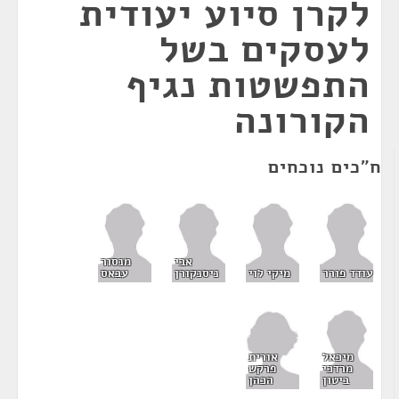
לקרן סיוע יעודית
לעסקים בשל
התפשטות נגיף
הקורונה
ח"כים נוכחים
אבי
מנסור
עודד פורר
מיקי לוי
ניסנקורן
עבאס
אורית
מיכאל
פרקש
מרדכי
הכהן
ביטון