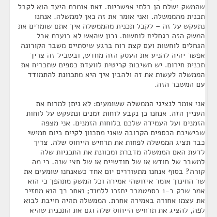
שהמשק ישלם הן בלתי אפשריות. זאת אומרת היעד הוא לקבל
תכנית מהממשלה. ואני אומר את זה כאן לממשלה. אנחנו
נתעקש על זה – לקבל תכנית מהממשלה איך אתם שומרים את
המשק הזה כגחלים לוחשות. נכון שהאש לא בוערת אבל
הגחלים לוחשות ועם קצת רוח ברגע שיסתיים משבר הקורונה
אפשר יהיה להניע את העסק הזה מחדש, ובשביל זה צריך
תכנית חירום. יש חשיבות קריטית לוועדת כספים שתכריח את
הממשלה לעשות את זה ולהבין איך היא מתכוונת להתמודד
עם המשבר הזה.
אני אומר לנציגי הממשלה ששומעים: לא ניתן למרוח את
העניין הזה. אנחנו כן נקבע לוחות זמנים ונתעקש על לוחות
הזמנים ועל העמידה שלכם בלוחות הזמנים. אני מצפה
שבישיבת הכספים הקרובה שאני מתכוון לקיים ביום חמישי
כבר תציג הממשלה לפחות את תרחיש הייחוס שלה. צריך
לדעת האם הממשלה מדברת ומכוונת את התכניות שלה
למשבר של חודש או של חודשיים או של חצי שנה. כי מה
קורה? בסוף אנחנו מתעוררים יום אחד כשאנחנו שומעים את
שר החינוך אומר איזושהי אמירה וכל המשק מתהפך כי הוא
אמר שרק ב-1 בספטמבר יחזרו ללמוד; ואחר כך הוא מחזיר
את עצמו אחורה באמירה אחרת. הממשלה תהיה חייבת לבוא
לפה, להציג את תרחיש הייחוס שלה וגם את התכנית שהיא