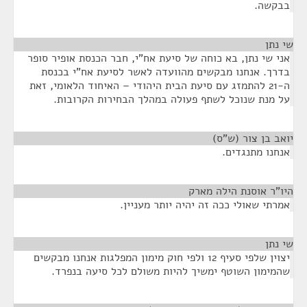
בבקשה.
שי נתן
¶
אני שי נתן, בא כוחה של סיעת אח"י, חבר הכנסת אופיר סופר
בדרך. אנחנו מבקשים מהוועדה לאשר לסיעת אח"י בכנסת
ה-21 להתמזג עם סיעת הבית היהודי – האיחוד הלאומי, זאת
על מנת שנוכל לשתף פעולה במהלך הבחירות הקרובות.
יואב בן צור (ש"ס)
¶
אנחנו מתנגדים.
היו"ר אוסנת הילה מארק
¶
אמרתי שאולי ככה זה יהיה יותר מעניין.
שי נתן
¶
יצוין שלפי סעיף 12 ולפי חוק מימון המפלגות אנחנו מבקשים
שהמימון השוטף ימשיך להיות משולם לכל סיעה בנפרד.