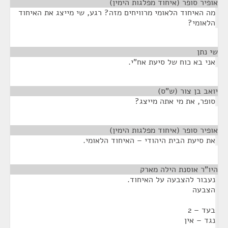
אופיר סופר (איחוד מפלגות הימין)
¶
מה האיחוד הלאומי מרוויחים מזה? רגע, שי מייצג את האיחוד
הלאומי?
שי נתן
¶
אני בא כוח של סיעת אח"י.
יואב בן צור (ש"ס)
¶
סופר, את מי אתה מייצג?
אופיר סופר (איחוד מפלגות הימין)
¶
את סיעת הבית היהודי – האיחוד הלאומי.
היו"ר אוסנת הילה מארק
¶
נעבור להצבעה על האיחוד.
הצבעה
בעד – 2
נגד – אין