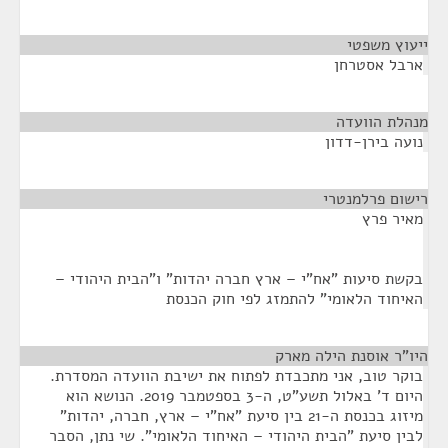
ייעוץ משפטי
¶
ארבל אסטרחן
מנהלת הוועדה
¶
נועה בירן-דדון
רישום פרלמנטרי
¶
מאיר פרץ
בקשת סיעות "אח"י – ארץ חברה יהדות" ו"הבית היהודי –
האיחוד הלאומי" להתמזג לפי חוק הכנסת
היו"ר אוסנת הילה מארק
¶
בוקר טוב, אני מתכבדת לפתוח את ישיבת הוועדה המסדרת.
היום ד' באלול תשע"ט, ה-3 בספטמבר 2019. הנושא הוא
מיזוג בכנסת ה-21 בין סיעת "אח"י – ארץ, חברה, יהדות"
לבין סיעת "הבית היהודי – האיחוד הלאומי". שי נתן, הסבר