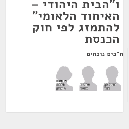
ו"הבית היהודי –
האיחוד הלאומי"
להתמזג לפי חוק
הכנסת
ח"כים נוכחים
אוסנת
הילה
יואב בן
אופיר
מארק
צור
סופר