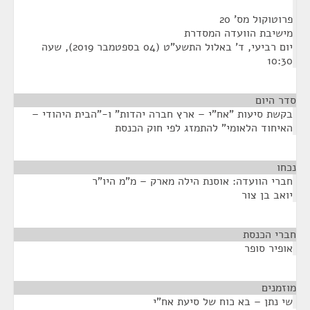
פרוטוקול מס' 20
מישיבת הוועדה המסדרת
יום רביעי, ד' באלול התשע"ט (04 בספטמבר 2019), שעה
10:30
סדר היום
בקשת סיעות "אח"י – ארץ חברה יהדות" ו-"הבית היהודי –
האיחוד הלאומי" להתמזג לפי חוק הכנסת
נכחו
¶
חברי הוועדה: אוסנת הילה מארק – מ"מ היו"ר
יואב בן צור
חברי הכנסת
¶
אופיר סופר
מוזמנים
¶
שי נתן – בא כוח של סיעת אח"י