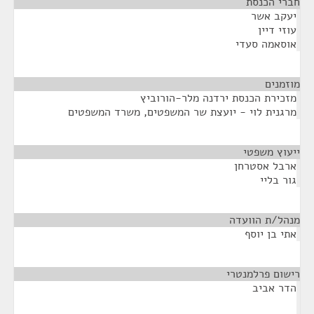
חברי הכנסת
¶
יעקב אשר
עוזי דיין
אוסאמה סעדי
מוזמנים
¶
מזכירת הכנסת ירדנה מלר-הורוביץ
מרגנית לוי - יועצת שר המשפטים, משרד המשפטים
ייעוץ משפטי
¶
ארבל אסטרחן
גור בליי
מנהל/ת הוועדה
¶
אתי בן יוסף
רישום פרלמנטרי
¶
הדר אביב