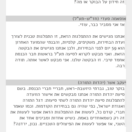
זה חידון על הבוקר או מה?
אוסאמה סעדי (חד"ש-תע"ל)
¶
אז אני מסביר כבר, עוזי.
אנחנו מגישים את ההתפלגות הזאת, זו התפלגות טכנית לצורך
ועדת הבחירות, משקיפים, קלפיות, והבנתי שהמועד האחרון
הוא 59 יום לפני הבחירות, ולכן אנחנו מגישים את הבקשה
הזאת. ואני מבקש לקרוא לסיעה תע"ל בראשות חבר הכנסת
אחמד טיבי. זו הבקשה שלנו. אני מבקש לאשר אותה. תודה
רבה.
יעקב אשר (יהדות התורה)
¶
בוקר טוב, גברתי היושבת-ראש, חבריי חברי הכנסת. בשם
סיעת יהדות התורה אנחנו מבקשים את אישור הוועדה
להתפלגות סיעת יהדות התורה לשתי סיעות: דגל התורה
ואגודת ישראל, כפי שהיה גם בבחירות הקודמות. וכמו שאמר
חברי, קודם כל, לעשות את ההתפלגות הזאת אפשר לעשות את
זה רק כשמאוחדים באמת. כשיש אחדות ומבינים אחד את
השני, אז אפשר לעשות את הפיצולים הטכניים. נכון, ירדנה?