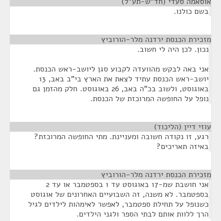
אוסאמה סעדי (חד"ש-תע"ל)
¶
בשם כולנו.
מזכירת הכנסת ירדנה מלר-הורוביץ
¶
נכון. לכן היה לי חשוב.
אני באה לבקש מהוועדה לקבוע סגן ליושב-ראש הכנסת.
יושב-ראש הכנסת עתיד לצאת את הארץ בי"ב באב, 13
באוגוסט, ולשוב בכ"ה באב, 26 באוגוסט. חלק מהזמן גם
נופל על החופשה המרוכזת של הכנסת.
עוזי דיין (הליכוד)
¶
רגע, זו נקודה חשובה ומעניינת. מתי החופשה המרוכזת?
באיזה תאריכים?
מזכירת הכנסת ירדנה מלר-הורוביץ
¶
אני חושבת שמ-17 באוגוסט עד 1 בספטמבר או עד 2
בספטמבר. לא משנה, זה השבועיים האחרונים של אוגוסט
כשנופל על תחילת ספטמבר, לאפשר לאימהות לילדים לגיל
הרך ללוות אותם לבתי הספר ולגני הילדים.