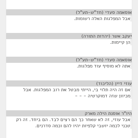
אוסאמה סעדי (חד"ש-תע"ל)
¶
אבל המפלגות האלה רשומות.
יעקב אשר (יהדות התורה)
¶
הן קיימות.
אוסאמה סעדי (חד"ש-תע"ל)
¶
אתה לא מוסיף עוד מפלגות.
עוזי דיין (הליכוד)
¶
אם זה היה תלוי בי, הייתי מבטל את רוב המפלגות. אבל
מכיוון שזה דמוקרטיה - - -
היו"ר אוסנת הילה מארק
¶
אבל עוזי, זה לא שאחר כך הם רצים לבד. הם ביחד. זה רק
טכני לכמה יושבי קלפיות יהיו להם וכמה סדרנים.