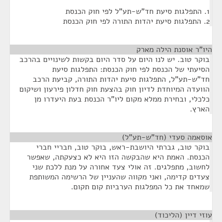
1. התפלגות סיעת חד"ש-תע"ל לפי חוק הכנסת
2. התפלגות סיעת יהדות התורה לפי חוק הכנסת
היו"ר אוסנת הילה מארק
¶
בוקר טוב. יש לנו היום על סדר היום בקשות לשינויים בהרכב
הסיעתי של הכנסת לפי חוק הכנסת: התפלגות סיעת
חד"ש-תע"ל, התפלגות סיעת יהדות התורה, קביעת הרכב
הוועדה המיוחדת לדיון חוק בהצעת חוק חדלון פירעון ושיקום
כלכלי, ובחירת ממלא מקום ליו"ר הכנסת בעת היעדרו מן
הארץ.
אוסאמה סעדי (חד"ש-תע"ל)
¶
בוקר טוב, גברתי היושבת-ראש, בוקר טוב, חבריי חברי
הכנסת. האמת היא שהבקשה הזו היא לא כצעקתה, שאפשר
לחשוב, מתפלגים. זה אולי צעד אחורה על מנת ללכת שני
צעדים קדימה, ואני מקווה שהעניין של הרשימה המשותפת
שמאחד את כל המפלגות הערביות קום תקום.
עוזי דיין (הליכוד)
¶