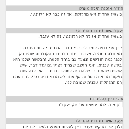
היו"ר אוסנת הילה מארק
¶
כשאין אחדות ויש מחלוקת, אז זה כבר לא רלוונטי.
יעקב אשר (יהדות התורה)
¶
כשאין אחדות אז זה לא רלוונטי, זה לא עובד.
לכן אני רוצה לומר לידידיי חברי הכנסת, יהדות התורה
מאוחדת מתמיד. צעדנו ביחד בבחירות הקודמות שהיו רק
לפני כמה חודשים ונצעד גם ביחד הלאה, והבקשה שלנו היא
בקשה טכנית. ואני חושב שצריך לציין גם עוד דבר, שיש
אנשים שהתחביב שלהם זה לחפש דברים – אין לזה שום
נפקות מבחינה כספית. אף אחד לא מרוויח פה כסף. זה באמת
רק התנהלות טכנית שטובה לנו.
עוזי דיין (הליכוד)
¶
בקיצור, למה עושים את זה, יעקב?
יעקב אשר (יהדות התורה)
¶
ולכן אני מבקש מעוזי דיין לעשות מאמץ ולאשר לנו את - - -