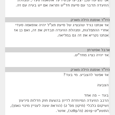
אני מציעה שכן יצביעו עכשיו על אוסאמה סעדי, ומנהלת
הוועדה תדבר עם סיעת חד"ש ותראה אם יש בעיה עם זה.
היו"ר אוסנת הילה מארק
¶
אז אנחנו נגיד שהנציג של סיעת תע"ל יהיה אוסאמה סעדי
אחרי ההתפלגות, ומנהלת הוועדה תבדוק את זה, ואם כן אז
אנחנו נקריא את זה גם במליאה.
ארבל אסטרחן
¶
אז יהיה נציג מחד"ש.
היו"ר אוסנת הילה מארק
¶
אז אפשר להצביע. מי בעד?
הצבעה
בעד – פה אחד
הרכב הוועדה המיוחדת לדיון בהצעת חוק חדלות פירעון
ושיקום כלכלי (תיקון מס' 2) (הוראת שעה לעניין מינוי נאמן),
התשע"ט-2019 (מ/1289), אושר.