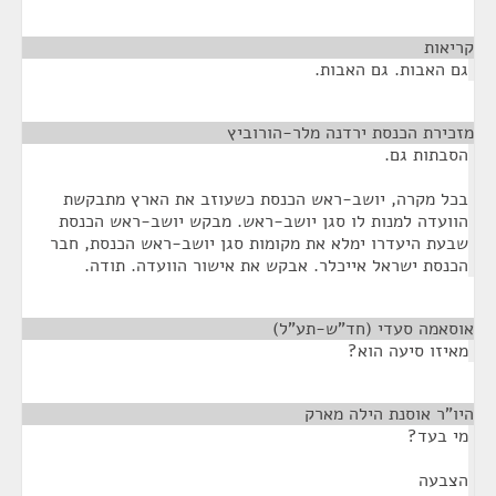
קריאות
¶
גם האבות. גם האבות.
מזכירת הכנסת ירדנה מלר-הורוביץ
¶
הסבתות גם.
בכל מקרה, יושב-ראש הכנסת כשעוזב את הארץ מתבקשת
הוועדה למנות לו סגן יושב-ראש. מבקש יושב-ראש הכנסת
שבעת היעדרו ימלא את מקומות סגן יושב-ראש הכנסת, חבר
הכנסת ישראל אייכלר. אבקש את אישור הוועדה. תודה.
אוסאמה סעדי (חד"ש-תע"ל)
¶
מאיזו סיעה הוא?
היו"ר אוסנת הילה מארק
¶
מי בעד?
הצבעה