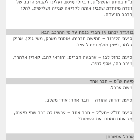
כ"ח בסיוון התשע"ט, 1 ביולי 2019, ועלינו לקבוע הרכב של
ועדה מיוחדת שתכין אותה לקריאה שנייה ושלישית. להלן
הרכב הוועדה.
בוועדה יכהנו 15 חברי כנסת על פי ההרכב הבא
¶
סיעת הליכוד – חמישה חברים: אוסנת מארק, מאי גולן, אריק
קלמר, פטין מולא ומיכל שיר.
סיעת כחול לבן – ארבעה חברים: יהוראי להב, קארין אלהרר,
מירב כהן, אסף זמיר.
סיעת ש"ס – חבר אחד
¶
משה ארבל.
סיעת יהדות התורה – חבר אחד: אורי מקלב.
סיעת חד"ש-תע"ל – חבר אחד – עכשיו זה כבר שתי סיעות,
אז אתם תמסרו את השמות?
ארבל אסטרחן
¶