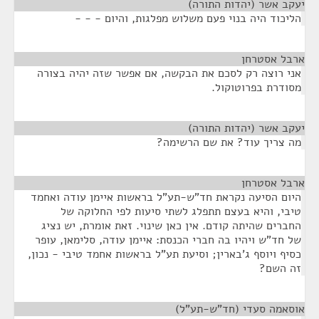
יעקב אשר (יהדות התורה)
¶
הליכוד היה בנוי פעם משלוש מפלגות, והיום - - -
ארבל אסטרחן
¶
אני רוצה רק לסכם את הבקשה, אם אפשר שזה יהיה בצורה
מסודרת בפרוטוקול.
יעקב אשר (יהדות התורה)
¶
מה צריך עוד? את שם הרשימה?
ארבל אסטרחן
¶
היום הסיעה נקראת חד"ש-תע"ל בראשות איימן עודה ואחמד
טיבי, והיא בעצם תתפלג לשתי סיעות לפי החלוקה של
החברים שהיתה קודם. אין כאן שינוי. זאת אומרת, יש נציג
של חד"ש ויהיו בה חברי הכנסת: איימן עודה, סלימאן, עופר
כסיף ויוסף ג'בארין; וסיעת תע"ל בראשות אחמד טיבי - נכון,
זה השם?
אוסאמה סעדי (חד"ש-תע"ל)
¶