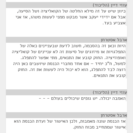
עוזי דיין (הליכוד)
¶
כיוון שיש על זה מילא החלטה של הקואליציה ושל הסיעה,
אבל אם ידידי יעקב אשר מבקש ממני לעשות משהו, אז אני
אצביע בעד.
ארבל אסטרחן
¶
היות וכאן זה בהסכמה, חשוב לדעת שבעניינים כאלה של
התפלגויות או מיזוגים של סיעות זה לא עניינים של קואליציה
ואופוזיציה. החוק קובע את התנאים, מתי אפשר להתפלג.
למשל, ח"כ יחיד – אם אחד מחברי הכנסת שיושבים כאן היה
רוצה לבד להתפלג, הוא לא יכול היה לעשות את זה. החוק
קובע את התנאים.
עוזי דיין (הליכוד)
¶
האמבה יכולה. יש גופים שיכולים בעולם - - -
ארבל אסטרחן
¶
אז הכנסת שונה מאמבות, ולכן האישור של ועדת הכנסת הוא
אישור שמתחייב מכוח החוק.