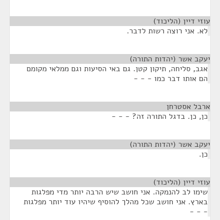
עוזי דיין (הליכוד)
¶
לא. אני רוצה רשות לדבר.
יעקב אשר (יהדות התורה)
¶
אגב, סליחה, תיקון קטן. גם באי הסיעות וגם ממלאי מקומם
הם אותו דבר כמו - - -
ארבל אסטרחן
¶
כן, כן. בדגל התורה זה? - - -
יעקב אשר (יהדות התורה)
¶
כן.
עוזי דיין (הליכוד)
¶
שימו לב להנמקה. אני חושב שיש הרבה יותר מדי מפלגות
בארץ. אני חושב שכל מהלך להוסיף שיהיו עוד יותר מפלגות
- - -