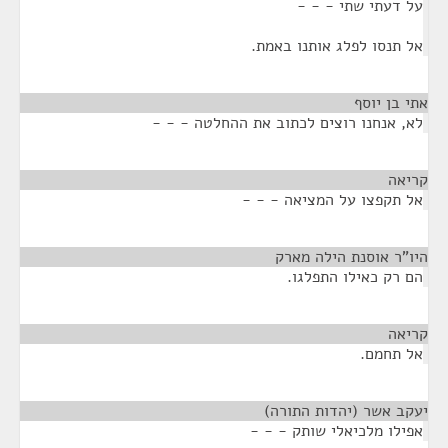
על דעתי שתי - - -
אל תנסו לפלג אותנו באמת.
אתי בן יוסף
¶
לא, אנחנו רוצים לכתוב את ההחלטה - - -
קריאה
¶
אל תקפצו על המציאה - - -
היו"ר אוסנת הילה מארק
¶
הם רק כאילו התפלגו.
קריאה
¶
אל תחמם.
יעקב אשר (יהדות התורה)
¶
אפילו מלכיאלי שותק - - -