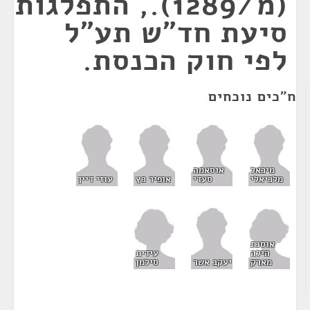
(מ/1289)., התפלגות
סיעת חד"ש תע"ל
לפי חוק הכנסת.
ח"כים נוכחים
מיכאל
אוסאמה
מלכיאלי
סעדי
אופיר כץ
עוזי דיין
אוסנת
הילה
עידית
מארק
סילמן
יעקב אשר