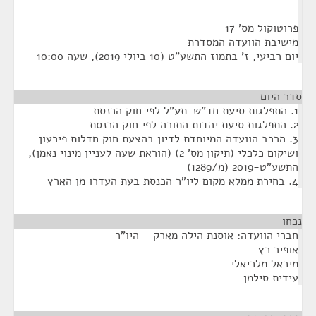
פרוטוקול מס' 17
מישיבת הוועדה המסדרת
יום רביעי, ז' בתמוז התשע"ט (10 ביולי 2019), שעה 10:00
סדר היום
1. התפלגות סיעת חד"ש-תע"ל לפי חוק הכנסת
2. התפלגות סיעת יהדות התורה לפי חוק הכנסת
3. הרכב הוועדה המיוחדת לדיון בהצעת חוק חדלות פירעון
ושיקום כלכלי (תיקון מס' 2) (הוראת שעה לעניין מינוי נאמן),
התשע"ט-2019 (מ/1289)
4. בחירת ממלא מקום ליו"ר הכנסת בעת העדרו מן הארץ
נכחו
¶
חברי הוועדה: אוסנת הילה מארק – היו"ר
אופיר כץ
מיכאל מלכיאלי
עידית סילמן