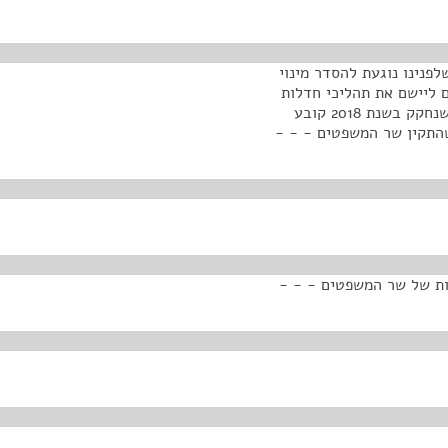
פנינו נוגעת להסדר מינוי
 ליישם את תהליכי חדלות
הפירעון. הוא בעצם זה שמוציא לפועל את ההליך. החוק שנחקק בשנת 2018 קובע
שהתקין שר המשפטים - - -
ות של שר המשפטים - - -