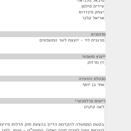
מיכאל מלכיאלי
עידית סילמן
יצחק פינדרוס
אריאל קלנר
מוזמנים
¶
מרגנית לוי - יועצת לשר המשפטים
ייעוץ משפטי
¶
דן מרזוק
מנהלת הוועדה
¶
אתי בן יוסף
רישום פרלמנטרי
¶
לאה קיקיון
(הוראת שעה לעניין מינוי נאמן), התשע"ט – 2019, לפני הקריאה הראשונה.