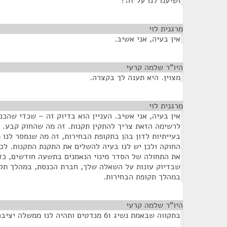
ושיענו לנו על זה?
מרגנית לוי
¶
אין בעיה, אני אשיב.
היו"ר שלמה קרעי
¶
מצוין. היא תענה לך בקצרה.
מרגנית לוי
¶
אין בעיה, אני אשיב. העניין הוא בדיוק זה – שכדי שהכנ
לרשימה הזאת צריך להתקין תקנות. זה מה שהחוק קבע. 
בעייתיות לדון בהן בתקופת הבחירות, זה מה שנמסר לנו 
החוקה ולכן יש לנו בעיה להשלים את התקנת התקנות. לכן
את התחולה של הסדר מינוי הנאמנים בתשעה חודשים, כדי
שבדיוק עונות על השאלה שלך, חברת הכנסת, במהלך תקו
במהלך תקופת הבחירות.
היו"ר שלמה קרעי
¶
בתקווה שבאמת נשיג 61 מנדטים ותהיה לנו ממשלה יציבה בבחירות הבאות.