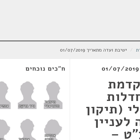
ת
/
ישיבת ועדה מתאריך 01/07/2019
ח"כים נוכחים
קדמת
דלות
מיכאל
י (תיקון
מלכיאלי
ניר ברקת
אופיר
ה לעניין
"ט –
אוסנת
הילה
עי
אריאל