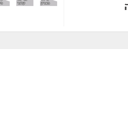
מארק
סי
קלנר