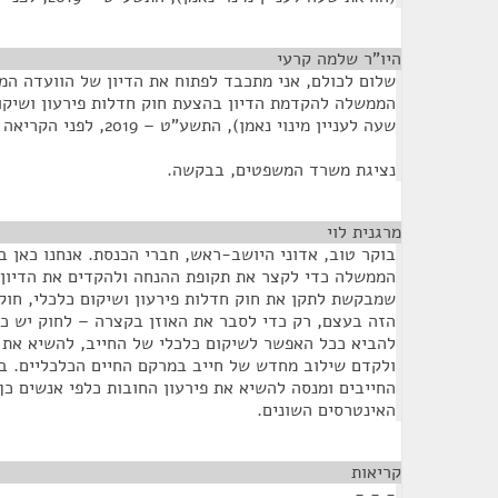
היו"ר שלמה קרעי
¶
שלום לכולם, אני מתכבד לפתוח את הדיון של הוועדה המ
שעה לעניין מינוי נאמן), התשע"ט – 2019, לפני הקריאה הראשונה.
נציגת משרד המשפטים, בבקשה.
מרגנית לוי
¶
בוקר טוב, אדוני היושב-ראש, חברי הכנסת. אנחנו כאן 
הממשלה כדי לקצר את תקופת ההנחה ולהקדים את הדיון
הזה בעצם, רק כדי לסבר את האוזן בקצרה – לחוק יש כ
להביא ככל האפשר לשיקום כלכלי של החייב, להשיא את 
ולקדם שילוב מחדש של חייב במרקם החיים הכלכליים. בע
החייבים ומנסה להשיא את פירעון החובות כלפי אנשים כך 
האינטרסים השונים.
קריאות
¶
- - -