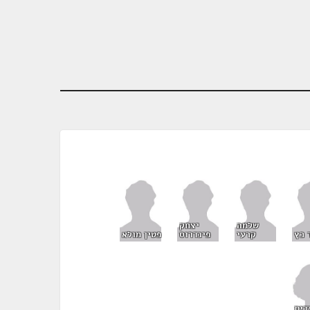
שלמה
יצחק
 כץ
קרעי
פינדרוס
פטין מולא
דית