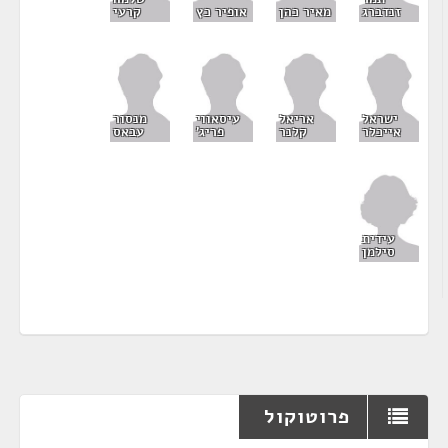
זנדברג
מאיר כהן
אופיר כץ
קרעי
ישראל
אריאל
עיסאווי
מנסור
אייכלר
קלנר
פריג'
עבאס
עידית
סילמן
פרוטוקול