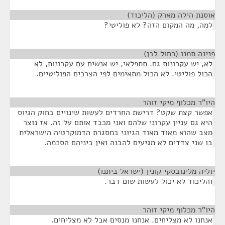
אוסנת הילה מארק (הליכוד)
¶
למה, מה המקום הזה? לא פוליטי?
פנינה תמנו (כחול לבן)
¶
לא, יש עקרונות גם. תתפלאי, יש אנשים עם עקרונות, לא
הכול פוליטי. לא הכול מתאימים לפי הצרכים הפוליטיים.
היו"ר מכלוף מיקי זוהר
¶
אפשר קצת שקט? דרישת החרדים לעשות שינויים בחוק הגיוס
היא גם עניין עקרוני שלהם ואני מכבד אותם על זה. אז נוצר
מצב שהוא מאוד מאוד הגיוני במסגרת הדמוקרטיה הישראלית
בו שני צדדים לא מגיעים להבנה ואין ביניהם הסכמה.
יוליה מלינובסקי קונין (ישראל ביתנו)
¶
והליכוד לא יכול לעשות שום דבר.
היו"ר מכלוף מיקי זוהר
¶
אנחנו לא מצליחים. אנחנו מנסים אבל לא מצליחים.