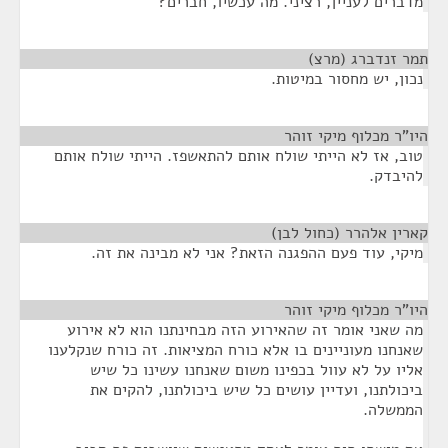
מדברים לעניין, רציני. מה עכשיו, חברים?
תמר זנדברג (מרצ)
¶
נכון, יש מחסור במיטות.
היו"ר מכלוף מיקי זוהר
¶
טוב, אז לא הייתי שולח אותם להתאשפז. הייתי שולח אותם
להיבדק.
קארין אלהרר (כחול לבן)
¶
מיקי, עוד פעם ההפגנה הזאת? אני לא מבינה את זה.
היו"ר מכלוף מיקי זוהר
¶
מה שאני אומר זה שהאירוע הזה מבחינתנו הוא לא אירוע
שאנחנו מעוניינים בו אלא כורח המציאות. זה כורח שנקלענו
אליו על לא עוול בכפינו משום שאנחנו עשינו כל שיש
ביכולתנו, ועדיין עושים כל שיש ביכולתנו, להקים את
הממשלה.