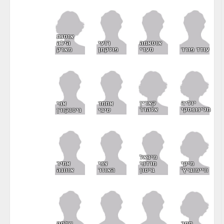
אוסנת
הילה
אוסאמה
רועי
מארק
עודד פורר
סעדי
פולקמן
יוליה
קארין
אחמד
אבי
מלינובסקי
אלהרר
טיבי
ניסנקורן
מיכאל
מיקי
מרדכי
צבי
אמיר
חיימוביץ'
ביטון
האוזר
אוחנה
תמר
שלמה