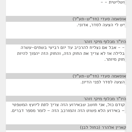
ושלישית - -
אוסאמה סעדי (חד"ש-תע"ל)
¶
יש לי הצעה לסדר, אדוני.
היו"ר מכלוף מיקי זוהר
¶
- - אבל אם נצליח להרכיב עד יום רביעי בשתים-עשרה
בלילה אז לא צריך את החוק הזה, והחוק הזה יהפוך להיות
חוק מיותר.
אוסאמה סעדי (חד"ש-תע"ל)
¶
הצעה לסדר לפני הדיון.
היו"ר מכלוף מיקי זוהר
¶
קודם כול, אני חושב שבאירוע הזה צריך לתת ליועץ המשפטי
– באירוע הלא פשוט הזה והמורכב הזה – לומר מספר דברים.
קארין אלהרר (כחול לבן)
¶