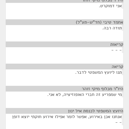
היו"ר מכלוף מיקי זוהר
¶
אני דמוקרט.
אחמד טיבי (חד"ש-תע"ל)
¶
תודה רבה.
קריאות
¶
- - -
קריאה
¶
תנו ליועץ המשפטי לדבר.
היו"ר מכלוף מיקי זוהר
¶
מי שמפריע זה חברי האופוזיציה, לא אני.
היועץ המשפטי לכנסת איל ינון
¶
אנחנו אכן באירוע, אפשר לומר אפילו אירוע חוקתי יוצא דופן
- -