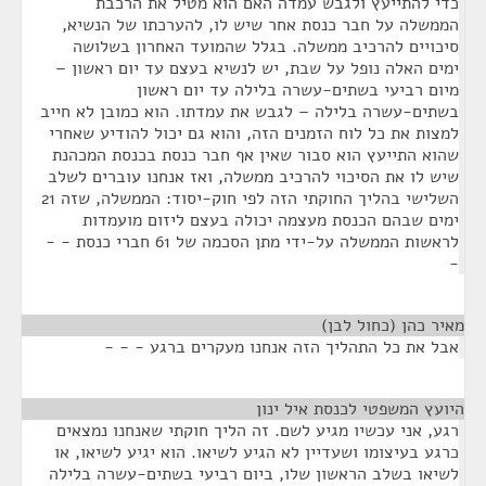
כדי להתייעץ ולגבש עמדה האם הוא מטיל את הרכבת
הממשלה על חבר כנסת אחר שיש לו, להערכתו של הנשיא,
סיכויים להרכיב ממשלה. בגלל שהמועד האחרון בשלושה
ימים האלה נופל על שבת, יש לנשיא בעצם עד יום ראשון –
מיום רביעי בשתים-עשרה בלילה עד יום ראשון
בשתים-עשרה בלילה – לגבש את עמדתו. הוא כמובן לא חייב
למצות את כל לוח הזמנים הזה, והוא גם יכול להודיע שאחרי
שהוא התייעץ הוא סבור שאין אף חבר כנסת בכנסת המכהנת
שיש לו את הסיכוי להרכיב ממשלה, ואז אנחנו עוברים לשלב
השלישי בהליך החוקתי הזה לפי חוק-יסוד: הממשלה, שזה 21
ימים שבהם הכנסת מעצמה יכולה בעצם ליזום מועמדות
לראשות הממשלה על-ידי מתן הסכמה של 61 חברי כנסת - -
-
מאיר כהן (כחול לבן)
¶
אבל את כל התהליך הזה אנחנו מעקרים ברגע - - -
היועץ המשפטי לכנסת איל ינון
¶
רגע, אני עכשיו מגיע לשם. זה הליך חוקתי שאנחנו נמצאים
כרגע בעיצומו ושעדיין לא הגיע לשיאו. הוא יגיע לשיאו, או
לשיאו בשלב הראשון שלו, ביום רביעי בשתים-עשרה בלילה