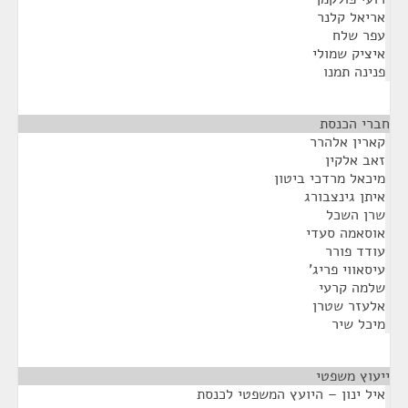
אריאל קלנר
עפר שלח
איציק שמולי
פנינה תמנו
חברי הכנסת
¶
קארין אלהרר
זאב אלקין
מיכאל מרדכי ביטון
איתן גינצבורג
שרן השכל
אוסאמה סעדי
עודד פורר
עיסאווי פריג'
שלמה קרעי
אלעזר שטרן
מיכל שיר
ייעוץ משפטי
¶
איל ינון – היועץ המשפטי לכנסת