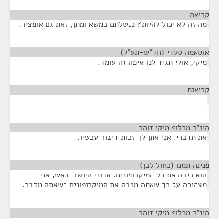
קריאה
¶
מה זה לא יכול להיות? נכשלתם במשא ומתן, זאת גם אופציה.
אוסאמה סעדי (חד"ש-תע"ל)
¶
מיקי, אולי תגיד לנו איפה זה עומד.
קריאות
¶
- - -
היו"ר מכלוף מיקי זוהר
¶
את תדברי. אני אתן לך זכות דיבור עכשיו.
פנינה תמנו (כחול לבן)
¶
הוא כיבה את כל המיקרופונים. אדוני היושב-ראש, אני
מצהירה על כך שאתה מכבה את המיקרופונים כשאתה מדבר.
היו"ר מכלוף מיקי זוהר
¶