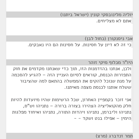
יוליה מלינובסקי קונין (ישראל ביתנו)
¶
אתם לא מצליחים.
אבי ניסנקורן (כחול לבן)
¶
כי זה לא דיון על חסינות. על חסינות הם היו נאבקים.
היו"ר מכלוף מיקי זוהר
¶
ולכן, אנחנו בהזדמנות הזו, תוך כדי שאנחנו מקדמים את חוק
התפזרות הכנסת, קוראים לסיום העניין הזה – להגיע להסכמה
על מנת שנוכל להקים את הממשלה בהתאם למה שהציבור
ששלח אותנו לכנסת מצפה מאיתנו.
אני זוכר בקמפיין האחרון, שכל הרשימות שהיו מיועדות להיות
חלק מהקואליציה הצהירו בצורה ברורה – נתניהו וש"ס,
נתניהו וליברמן, נתניהו ויהדות התורה, נתניהו ואיחוד מפלגות
הימין – אפילו בנט ושקד - -
תמר זנדברג (מרצ)
¶