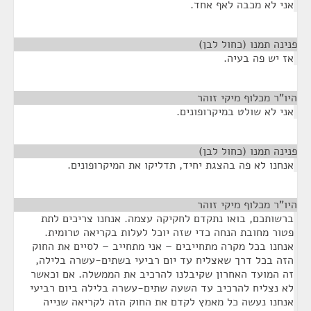
אני לא מכבה לאף אחד.
פנינה תמנו (כחול לבן)
¶
אז יש פה בעיה.
היו"ר מכלוף מיקי זוהר
¶
אני לא שולט במיקרופונים.
פנינה תמנו (כחול לבן)
¶
אנחנו לא פה בהצגת יחיד, תדליקו את המיקרופונים.
היו"ר מכלוף מיקי זוהר
¶
ברשותכם, בואו נתקדם לחקיקה עצמה. אנחנו צריכים לתת
פטור מחובת הנחה כדי שזה יוכל לעלות בקריאה טרומית.
אנחנו בכל מקרה מתחייבים – אני מתחייב – לסיים את החוק
הזה בכל דרך שאצליח עד יום רביעי בשתים-עשרה בלילה,
זה המועד האחרון שקיבלנו להרכיב את הממשלה. אם וכאשר
לא נצליח להרכיב עד השעה שתים-עשרה בלילה ביום רביעי
אנחנו נעשה כל מאמץ לקדם את החוק הזה לקריאה שנייה