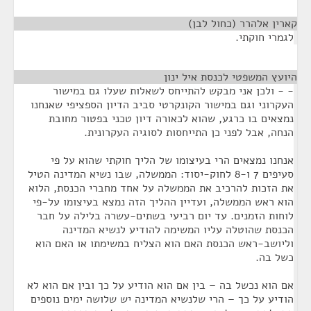
קארין אלהרר (כחול לבן)
¶
לגמרי חוקתי.
היועץ המשפטי לכנסת איל ינון
¶
- - ולכן אני מבקש להתייחס לשאלות שעלו גם במישור
העקרוני וגם במישור הקונקרטי סביב הדיון הספציפי שאנחנו
נמצאים בו כרגע, שהוא לכאורה דיון טכני בפטור מחובת
הנחה, אבל לפני כן התייחסות לסוגיה העקרונית.
אנחנו נמצאים הרי בעיצומו של הליך חוקתי שהוא על פי
סעיפים 7 ו-8 לחוק-יסוד: הממשלה, שבו נשיא המדינה הטיל
את הזכות להרכיב את הממשלה על אחד מחברי הכנסת, הלוא
הוא ראש הממשלה, ועדיין ההליך הזה נמצא בעיצומו על-פי
לוחות הזמנים. עד יום רביעי בשתים-עשרה בלילה על חבר
הכנסת שהוטלה עליו המשימה להודיע לנשיא המדינה
וליושב-ראש הכנסת האם הוא הצליח במשימתו או האם הוא
כשל בה.
אם הוא נכשל בה – בין אם הוא הודיע על כך ובין אם הוא לא
הודיע על כך – הרי שלנשיא המדינה יש שלושה ימים נוספים