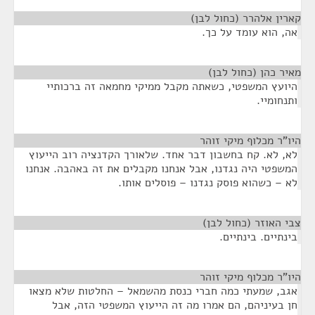
קארין אלהרר (כחול לבן)
¶
אה, הוא עומד על כך.
מאיר כהן (כחול לבן)
¶
היועץ המשפטי, כשאתה מקבל ממיקי מחמאה זה ברכותיי
ותנחומיי.
היו"ר מכלוף מיקי זוהר
¶
לא, לא. קח בחשבון דבר אחד. שלאורך הקדנציה רוב הייעוץ
המשפטי היה נגדנו, אבל אנחנו מקבלים את זה באהבה. אנחנו
לא – כשהוא פוסק נגדנו – פוסלים אותו.
צבי האוזר (כחול לבן)
¶
בינתיים. בינתיים.
היו"ר מכלוף מיקי זוהר
¶
אגב, שמעתי כמה חברי כנסת מהשמאל – החלטות שלא מצאו
חן בעיניהם, הם אמרו מה זה הייעוץ המשפטי הזה, אבל