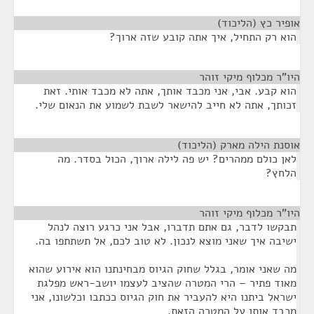
אופיר כץ (הליכוד)
¶
הוא רק התחיל, איך אתה קובע שזה ארוך?
היו"ר מכלוף מיקי זוהר
¶
הוא קבע. אבי, אני מכבד אותך, אתה לא מכבד אותי. זאת
זכותך, אתה לא חייב להישאר לשבת לשמוע את הנאום שלי.
אוסנת הילה מארק (הליכוד)
¶
לאן כולם ממהרים? יש פה לילה ארוך, הכול בסדר. מה
הלחץ?
היו"ר מכלוף מיקי זוהר
¶
תבקשו לדבר, גם אתם תדברו, אבל אני כרגע רוצה לנהל
ישיבה איך שאני מוצא לנכון. לא טוב לכם, אל תשתתפו בה.
מה שאני אומר, בגלל שחוק הגיוס מבחינתנו הוא אירוע שהוא
מאוד פתיר – הרי המטרה שהציב לעצמו יושב-ראש מפלגת
ישראל ביתנו היא להעביר את חוק הגיוס ככתבו וכלשונו, אני
מכבד אותו על המטרה הזאת.