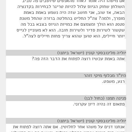
אם מישהו היה אומר לאחד מהאנשים שיושבים פה סביב
השולחן שחוק הגיוס עלול להיות טריגר לבחירות בקדנציה
הבאה, אז שוב, אני חושב שזה היה נשמע באמת באמת
מופרך, ולמה? צה"ל החליט בהחלטה ברורה שהחל משנת
2020 הוא הולך ומצמצם את כמויות הגיוס בצבא בכל מה
שקשור לשירות סדיר ולשירות חובה. הוא לא מעוניין לגייס
יותר חיילים, הוא טוען שהוא צריך פחות חיילים לצה"ל.
יוליה מלינובסקי קונין (ישראל ביתנו)
¶
אתה באמת עכשיו רוצה לפתוח את הדבר הזה פה?
היו"ר מכלוף מיקי זוהר
¶
רגע, משפט.
פנינה תמנו (כחול לבן)
¶
פתאום זה נהיה דיון עקרוני.
יוליה מלינובסקי קונין (ישראל ביתנו)
¶
אנחנו דנים על משהו אחר לחלוטין. אם אתה רוצה לפתוח את