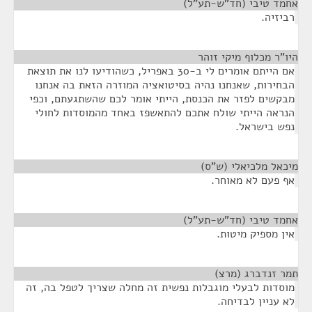
אחמד טיבי (חד"ש-תע"ל)
¶
רביזיה.
היו"ר מכלוף מיקי זוהר
¶
אם הייתם אומרים לי ב-30 באפריל, כשהודיעו לנו את תוצאת
הבחירות, שאנחנו נהיה בסיטואציה המוזרה הזאת בה אנחנו
מבקשים לפזר את הכנסת, הייתי אומר לכם שהשתגעתם, וכפי
הנראה הייתי שולח אתכם להתאשפז באחד מהמוסדות לחולי
נפש בישראל.
מיכאל מלכיאלי (ש"ס)
¶
אף פעם לא מאוחר.
אחמד טיבי (חד"ש-תע"ל)
¶
אין מספיק מיטות.
תמר זנדברג (מרצ)
¶
מוסדות לבעלי מוגבלות נפשית זה מחלה שצריך לטפל בה, זה
לא עניין לבדיחה.