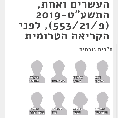
העשרים ואחת,
התשע"ט-2019
(פ/553/21), לפני
הקריאה הטרומית
ח"כים נוכחים
זאב
אלעזר
איציק
אלקין
שטרן
עפר שלח
שמולי
פנינה
מיכאל
יואב בן
מכלוף
תמנו
מלכיאלי
צור
מיקי זוהר