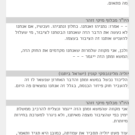
מה פתאום.
היו"ר מכלוף מיקי זוהר
¶
- - אמרו: נתניהו ואנחנו. כחלון ונתניהו. ועכשיו, אם אנחנו
לא נעשה את הדבר הזה שאנחנו הבטחנו לציבור, מי שעלול
להעניש אותנו זה הציבור בעצמו.
ולכן, אני מקווה שלמרות שאנחנו מקדמים את החוק הזה,
המשא ומתן הזה ייגמר - - -
יוליה מלינובסקי קונין (ישראל ביתנו)
¶
הליכוד נכשל במשא ומתן והדבר האחרון שנשאר לו זה
להעביר חוק פיזור הכנסת, בגלל זה אנחנו נמצאים פה היום.
היו"ר מכלוף מיקי זוהר
¶
אני מקווה שהמשא ומתן הזה ייגמר ונצליח להרכיב ממשלת
ימין כפי שהציבור מצפה מאיתנו, ולא ניגרר למערכת בחירות
מיותרת.
עוד מעט יוליה תסביר את עמדתה, כמובן היא תגיד ותאמר,