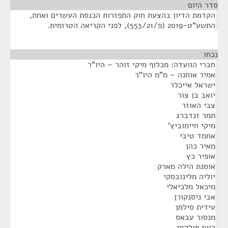
סדר היום
הקדמת הדיון בהצעת חוק התפזרות הכנסת העשרים ואחת,
התשע"ט-2019 (פ/553/21), לפני הקריאה הטרומית.
נכחו
¶
חברי הוועדה: מכלוף מיקי זוהר – היו"ר
אמיר אוחנה – מ"מ היו"ר
ישראל אייכלר
יואב בן צור
צבי האוזר
תמר זנדברג
מיקי חיימוביץ'
אחמד טיבי
מאיר כהן
אופיר כץ
אוסנת הילה מארק
יוליה מלינובסקי
מיכאל מלכיאלי
אבי ניסנקורן
עידית סילמן
מנסור עבאס
רועי פולקמן