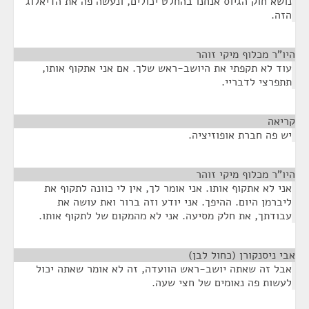
נושא חוק הגיוס אנחנו בהחלט יכולים, ונעשה פה את הדיאלוג
הזה.
היו"ר מכלוף מיקי זוהר
¶
עוד לא תקפתי את היושב-ראש שלך. אם אני אתקוף אותו,
תתפרצי לדבריי.
קריאה
¶
יש פה חברת אופוזיציה.
היו"ר מכלוף מיקי זוהר
¶
אני לא אתקוף אותו. אני אומר לך, אין לי כוונה לתקוף את
ליברמן היום. ההיפך. אני יודע וזה ברור ואת עושה את
עבודתך, את חלק מסיעה. אני לא מהמקום של לתקוף אותו.
אבי ניסנקורן (כחול לבן)
¶
אבל זה שאתה יושב-ראש הוועדה, זה לא אומר שאתה יכול
לעשות פה נאומים של חצי שעה.