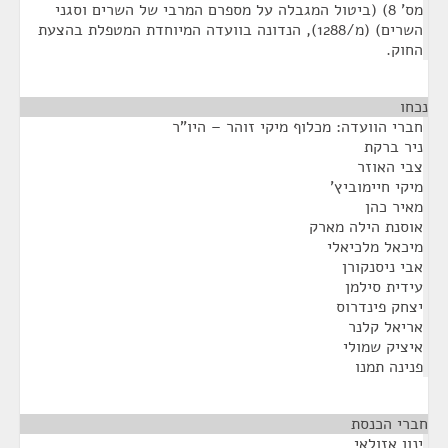
מס' 8) (ביטול המגבלה על מספרם המרבי של השרים וסגני
השרים) (מ/1288), הנדונה בוועדה המיוחדת המטפלת בהצעת
החוק.
נכחו
¶
חברי הוועדה: מכלוף מיקי זוהר – היו"ר
ניר ברקת
צבי האוזר
מיקי חיימוביץ'
מאיר כהן
אוסנת הילה מארק
מיכאל מלכיאלי
אבי ניסנקורן
עידית סילמן
יצחק פינדרוס
אריאל קלנר
איציק שמולי
פנינה תמנו
חברי הכנסת
¶
ינון אזולאי