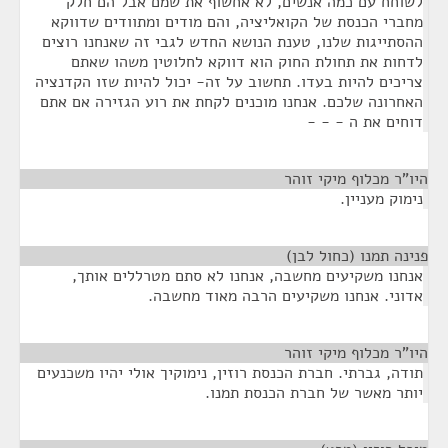
לשוחח עם כמה אנשים, לא אחשוף את שמם אבל הם חלק
מחברי הכנסת של הקואליציה, והם מודים ומתוודים שדווקא
ההסתייגות שלנו, טענת הנושא החדש לגבי זה שאנחנו רוצים
לדחות את תחולת החוק הוא דווקא לחלוטין משהו שאתם
צריכים להיות בעדו. תחשוב על זה- יכול להיות שזו הקדנציה
האחרונה שלכם. אנחנו מוכנים לקחת את רוע הגזירה אם אתם
דוחים את ה - - -
היו"ר מכלוף מיקי זוהר
¶
נימוק מעניין.
פנינה תמנו (כחול לבן)
¶
אנחנו משקיעים מחשבה, אנחנו לא סתם מטרללים אותך,
אדוני. אנחנו משקיעים הרבה מאוד מחשבה.
היו"ר מכלוף מיקי זוהר
¶
תודה, גברתי. חברת הכנסת רוזין, נימוקיך אולי יהיו משכנעים
יותר מאשר של חברת הכנסת תמנו.