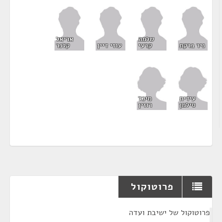
שלמה
אריאל
ניר ברקת
קרעי
עוזי דיין
קלנר
עידית
מיכל
סילמן
רוזין
פרוטוקול
¶
פרוטוקול של ישיבת ועדה