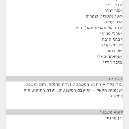
עוזי דיין
אסף זמיר
קטי (קטרין) שטרית
אתי עטיה
עבד אל חאכים חאג' יחיא
אורלי פרומן
יבגני סובה
שלמה קרעי
טל רוסו
אוסאמה סעדי
מיכל רוזין
מוזמנים
¶
גור בליי – היועץ המשפטי, ועדת החוקה, חוק ומשפט
שלומית חקאק – היועצת המשפטית, ועדת החוקה, חוק
ומשפט
ייעוץ משפטי
¶
דן מרזוק