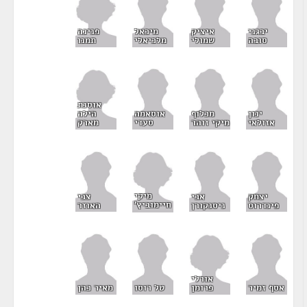
פנינה
יבגני
איציק
מיכאל
תמנו
סובה
שמולי
מלכיאלי
אוסנת
הילה
ינון
מכלוף
אוסאמה
מארק
אזולאי
מיקי זוהר
סעדי
מיקי
יצחק
אבי
צבי
חיימוביץ'
פינדרוס
ניסנקורן
האוזר
אורלי
פרומן
אסף זמיר
טל רוסו
מאיר כהן