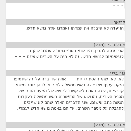
- - -
קריאה
¶
הוועדה לא קיבלה את עמדתו ואמרנו שזה נושא חדש.
מיכל רוזין (מרצ)
¶
אני מנסה להבין. היו שתי הסתייגויות שאמרת שהן כן
לגיטימיות לנושא חדש. זה לא היה על השרים שאינם - - -
גור בליי
¶
לא, לא. שתי ההסתייגויות- - -אחת שדיברה על זה שיוסיפו
תיקון עקיף שלפי זה ראש ממשלה לא יכול לכהן יותר משתי
קדנציות, שזה באמת לא קשור לנושא של הצעת החוק של
מספר השרים, והנושא של התפטרות ראש ממשלה בעקבות
הגשת כתב אישום. שני הדברים האלה שהם לא שייכים
להגבלה על מספר השרים, אז הם באמת נושא חדש לגמרי.
מיכל רוזין (מרצ)
¶
והפלנו את זה כנושא חדש, לא אפילו את ההסתייגות.