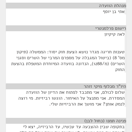
מנהלת הוועדה
¶
אתי בן יוסף
רישום פרלמנטרי
¶
לאה קיקיון
טענות חריגה מגדר נושא הצעת חוק יסוד: הממשלה (תיקון
מס' 8) (ביטול המגבלה על מספרם המרבי של השרים וסגני
השרים) (מ/1288), הנדונה בוועדה המיוחדת המטפלת בהצעת
החוק
היו"ר מכלוף מיקי זוהר
¶
שלום לכולם, אני מתכבד לפתוח את הדיון של הוועדה
המסדרת. אני מתנצל על האיחור. הוגשו רביזיות. מי רוצה
לנמק אותן? אני מושך את הרביזיות שלי.
פנינה תמנו (כחול לבן)
¶
בתקופה שבין ההצבעה עד עכשיו, עד הרביזיה, יצא לי