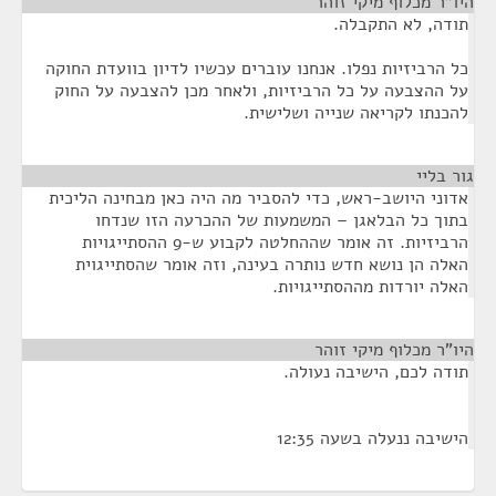
היו"ר מכלוף מיקי זוהר
¶
תודה, לא התקבלה.
כל הרביזיות נפלו. אנחנו עוברים עכשיו לדיון בוועדת החוקה
על ההצבעה על כל הרביזיות, ולאחר מכן להצבעה על החוק
להכנתו לקריאה שנייה ושלישית.
גור בליי
¶
אדוני היושב-ראש, כדי להסביר מה היה כאן מבחינה הליכית
בתוך כל הבלאגן – המשמעות של ההכרעה הזו שנדחו
הרביזיות. זה אומר שההחלטה לקבוע ש-9 ההסתייגויות
האלה הן נושא חדש נותרה בעינה, וזה אומר שהסתייגוית
האלה יורדות מההסתייגויות.
היו"ר מכלוף מיקי זוהר
¶
תודה לכם, הישיבה נעולה.
הישיבה ננעלה בשעה 12:35