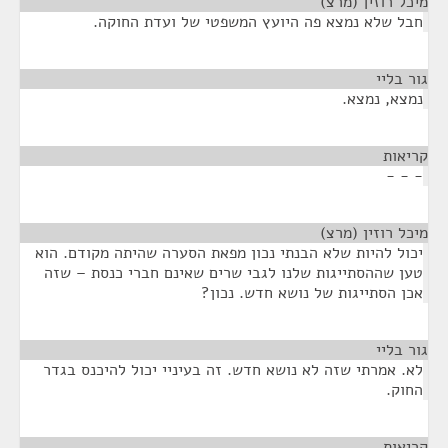
מיכל רוזין (מרצ)
¶
חבל שלא נמצא פה היועץ המשפטי של ועדת החוקה.
גור בליי
¶
נמצא, נמצא.
קריאות
¶
- - -
מיכל רוזין (מרצ)
¶
יכול להיות שלא הבנתי נכון מפאת הסערה שהיתה מקודם. הוא
טען שההסתייגות שלנו לגבי שרים שאינם חברי כנסת – שזה
אכן הסתייגות של נושא חדש. נכון?
גור בליי
¶
לא. אמרתי שזה לא נושא חדש. זה בעיניי יכול להיכנס בגדר
החוק.
קריאות
¶