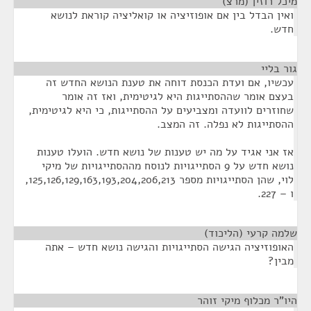
מיכל רוזין (מרצ)
¶
ואין הבדל בין אם אופוזיציה או קואליציה קוראת לנושא
חדש.
גור בליי
¶
עכשיו, אם ועדת הכנסת דוחה את טענת הנושא החדש זה
בעצם אומר שההסתייגות היא לגיטימית, ואז זה אומר
שחוזרים לוועדה ומצביעים על ההסתייגות, כי היא לגיטימית,
ההסתייגות לא נפלה. זה המצב.
אז אני אגיד על מה יש טענות של נושא חדש. הועלו טענות
נושא חדש על 9 הסתייגויות לנוסח מההסתייגויות של מיקי
לוי, שהן הסתייגויות מספר 125,126,129,163,193,204,206,213,
ו – 227.
שלמה קרעי (הליכוד)
¶
האופוזיציה הגישה הסתייגויות והגישה נושא חדש – אתה
מבין?
היו"ר מכלוף מיקי זוהר
¶