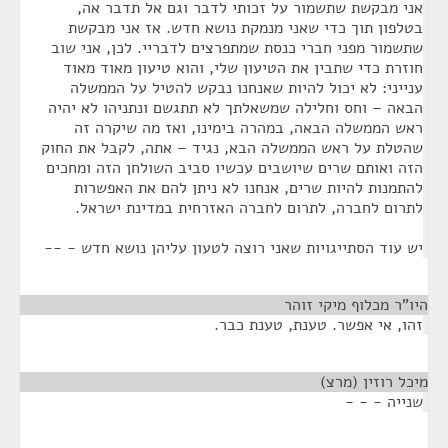
אני מבקשת שתשמור על זכותי לדבר וגם אל תדבר אה,
בטלפון תוך כדי שאני מנמקת נושא חדש. אז אני מבקשת
שתשמור מפני חברי כנסת שמתפרצים לדבריי. לכן, אני שוב
חוזרת כדי שתבין את הטיעון שלי, והוא טיעון מאוד מאוד
ענייני: לא יכול להיות שאנחנו נבקש להטיל על הממשלה
הבאה – וחס וחלילה שמשאלתך לא תתגשם ונתניהו לא יהיה
ראש הממשלה הבאה, במהרה בימינו, ואז מה שיקרה זה
שהטלת על ראש הממשלה הבא, נגיד – אתה, לקבל את החוק
הזה ואותם שרים שיושבים עכשיו סביב השולחן הזה ומחכים
להתמנות להיות שרים, אנחנו לא ניתן להם את האפשרות
לתרום לחברה, לתרום לחברה האזרחית במדינת ישראל.
יש עוד הסתייגויות שאני רוצה לטעון עליהן נושא חדש - --
היו"ר מכלוף מיקי זוהר
¶
זהו, אי אפשר. טענת, טענת כבר.
מיכל רוזין (מרצ)
¶
שנייה - - -