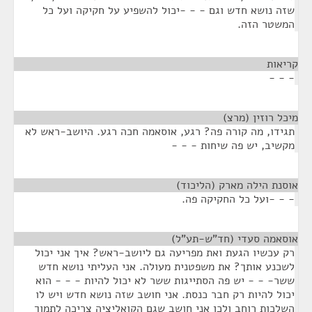
שזה נושא חדש וגם - - -יכול להשפיע על חקיקה ועל כל
המשטר הזה.
קריאות
¶
- - -
מיכל רוזין (מרצ)
¶
תגידו, מה קורה פה? רגע, אוסאמה חכה רגע. היושב-ראש לא
מקשיב, יש פה שיחות - - -
אוסנת הילה מארק (הליכוד)
¶
- - -ועל כל החקיקה פה.
אוסאמה סעדי (חד"ש-תע"ל)
¶
רק עכשיו הגעת ואת מפריעה גם ליושב-ראש? איך אני יכול
לשכנע אותך? את משפטנית מעולה. אני העליתי נושא חדש
ששר- - - יש פה הסתייגות ששר לא יכול להיות - - - הוא
יכול להיות רק חבר כנסת. אני חושב שזה נושא חדש ויש לו
השלכות רוחב ולכן אני חושב שגם הקואליציה צריכה לתמוך