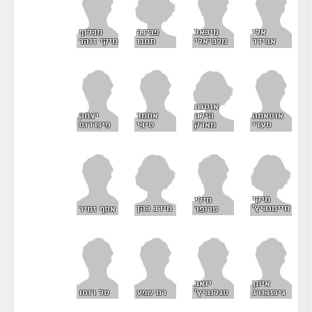
פנינה
אלי
מיכאל
מכלוף
תמנו
אבידר
מלכיאלי
מיקי זוהר
אוסנת
הילה
אוסאמה
אחמד
יצחק
מארק
סעדי
טיבי
פינדרוס
מיקי
חילי
חיימוביץ'
מירב כהן
טרופר
אסף זמיר
איתן
יואב
גינזבורג
סגלוביץ'
רם שפע
טל רוסו