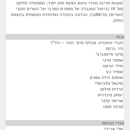
טענות חריגה מגדר נושא הצעת חוק יסוד: הממשלה (תיקון
מס' 8) (ביטול המגבלה על מספרם המרבי של השרים וסגני
השרים) (מ/1288), הנדונה בוועדה המיוחדת המטפלת בהצעת
החוק.
נכחו
¶
חברי הוועדה: מכלוף מיקי זוהר – היו"ר
ניר ברקת
מיקי חיימוביץ'
אחמד טיבי
חילי טרופר
אופיר כץ
אוסנת הילה מארק
מיכאל מלכיאלי
עידית סילמן
יצחק פינדרוס
אריאל קלנר
פנינה תמנו
חברי הכנסת
¶
אלי אבידר