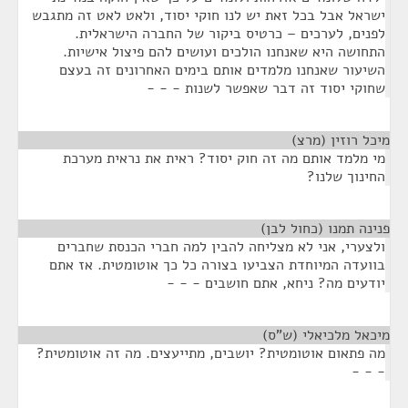
ישראל אבל בכל זאת יש לנו חוקי יסוד, ולאט לאט זה מתגבש
לפנים, לערכים – כרטיס ביקור של החברה הישראלית.
התחושה היא שאנחנו הולכים ועושים להם פיצול אישיות.
השיעור שאנחנו מלמדים אותם בימים האחרונים זה בעצם
שחוקי יסוד זה דבר שאפשר לשנות - - -
מיכל רוזין (מרצ)
¶
מי מלמד אותם מה זה חוק יסוד? ראית את נראית מערכת
החינוך שלנו?
פנינה תמנו (כחול לבן)
¶
ולצערי, אני לא מצליחה להבין למה חברי הכנסת שחברים
בוועדה המיוחדת הצביעו בצורה כל כך אוטומטית. אז אתם
יודעים מה? ניחא, אתם חושבים - - -
מיכאל מלכיאלי (ש"ס)
¶
מה פתאום אוטומטית? יושבים, מתייעצים. מה זה אוטומטית?
- - -