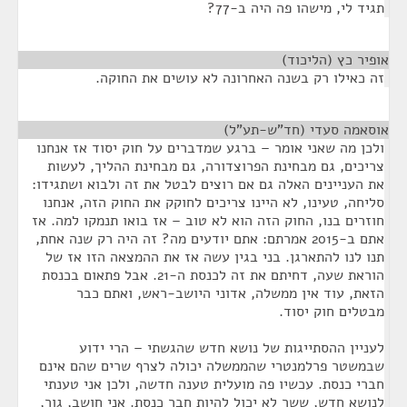
תגיד לי, מישהו פה היה ב-77?
אופיר כץ (הליכוד)
¶
זה כאילו רק בשנה האחרונה לא עושים את החוקה.
אוסאמה סעדי (חד"ש-תע"ל)
¶
ולכן מה שאני אומר – ברגע שמדברים על חוק יסוד אז אנחנו
צריכים, גם מבחינת הפרוצדורה, גם מבחינת ההליך, לעשות
את העניינים האלה גם אם רוצים לבטל את זה ולבוא ושתגידו:
סליחה, טעינו, לא היינו צריכים לחוקק את החוק הזה, אנחנו
חוזרים בנו, החוק הזה הוא לא טוב – אז בואו תנמקו למה. אז
אתם ב-2015 אמרתם: אתם יודעים מה? זה היה רק שנה אחת,
תנו לנו להתארגן. בני בגין עשה אז את ההמצאה הזו אז של
הוראת שעה, דחיתם את זה לכנסת ה-21. אבל פתאום בכנסת
הזאת, עוד אין ממשלה, אדוני היושב-ראש, ואתם כבר
מבטלים חוק יסוד.
לעניין ההסתייגות של נושא חדש שהגשתי – הרי ידוע
שבמשטר פרלמנטרי שהממשלה יכולה לצרף שרים שהם אינם
חברי כנסת. עכשיו פה מועלית טענה חדשה, ולכן אני טענתי
לנושא חדש, ששר לא יכול להיות חבר כנסת. אני חושב, גור,