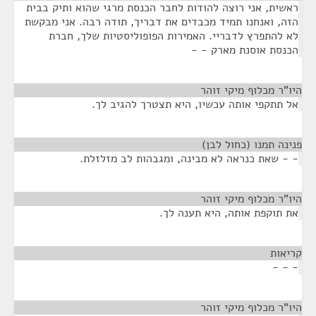
ראשית, אני רוצה להודות לחבר הכנסת מרגי שהוא ותיק בבית
הזה, ואנחנו תמיד מכבדים את דבריך, תודה רבה. אני מבקשת
לא להתפרץ לדבריי. האמירות הפופוליסטיות שלך, חברת
הכנסת אוסנת מארק - -
היו"ר מכלוף מיקי זוהר
¶
אל תתקפי אותה עכשיו, היא תצטרך להגיב לך.
פנינה תמנו (כחול לבן)
¶
- - שאת כנראה לא מבינה, ומגבהות לב מזלזלת.
היו"ר מכלוף מיקי זוהר
¶
את תוקפת אותה, היא תענה לך.
קריאות
¶
- - -
היו"ר מכלוף מיקי זוהר
¶