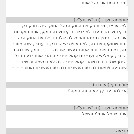
ומי מיסמס את זה? אתם.
אוסאמה סעדי (חד"ש-תע"ל)
¶
לא. אופיר, מי חוקק את החוק הזה? החוק הזה נחקק רק
ב-2014. הדיו עוד לא יבש. ב-2014 זה חוקק, אתם חוקקתם
את זה. בנימין נתניהו והממשלה שלו הובילו את החוק הזה
והם שחוקקו את זה, לא האופוזיציה. ורק ב-2015, שנה אחרי
זה, באתם ואמרתם: אנחנו נעשה את זה - - - חוק, שבכנסת
ה-20, קואליציה ועניינים קואליציוניים, הרי אתם ידעתם כל
הזמן שמדובר במשטר קואליציוני. זה לא המצאה עכשיו
שהגיעה פתאום בכנסת העשרים ובכנסת העשרים ואחת - - -
אופיר כץ (הליכוד)
¶
אז למה עד 77 לא היתה חוקה?
אוסאמה סעדי (חד"ש-תע"ל)
¶
אתה שואל אותי? תשאל - - -
קריאה
¶