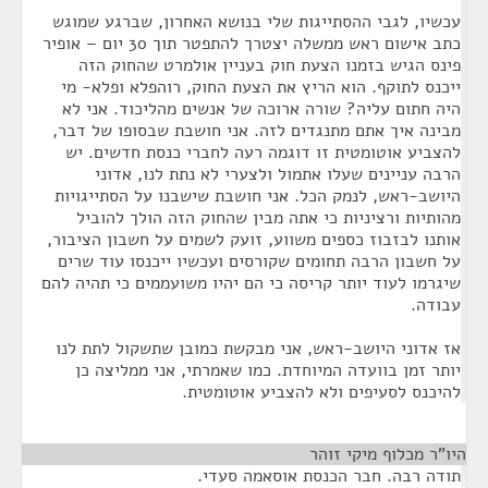
עכשיו, לגבי ההסתייגות שלי בנושא האחרון, שברגע שמוגש
כתב אישום ראש ממשלה יצטרך להתפטר תוך 30 יום – אופיר
פינס הגיש בזמנו הצעת חוק בעניין אולמרט שהחוק הזה
ייכנס לתוקף. הוא הריץ את הצעת החוק, רוהפלא ופלא- מי
היה חתום עליה? שורה ארוכה של אנשים מהליכוד. אני לא
מבינה איך אתם מתנגדים לזה. אני חושבת שבסופו של דבר,
להצביע אוטומטית זו דוגמה רעה לחברי כנסת חדשים. יש
הרבה עניינים שעלו אתמול ולצערי לא נתת לנו, אדוני
היושב-ראש, לנמק הכל. אני חושבת שישבנו על הסתייגויות
מהותיות ורציניות כי אתה מבין שהחוק הזה הולך להוביל
אותנו לבזבוז כספים משווע, זועק לשמים על חשבון הציבור,
על חשבון הרבה תחומים שקורסים ועכשיו ייכנסו עוד שרים
שיגרמו לעוד יותר קריסה כי הם יהיו משועממים כי תהיה להם
עבודה.
אז אדוני היושב-ראש, אני מבקשת כמובן שתשקול לתת לנו
יותר זמן בוועדה המיוחדת. כמו שאמרתי, אני ממליצה כן
להיכנס לסעיפים ולא להצביע אוטומטית.
היו"ר מכלוף מיקי זוהר
¶
תודה רבה. חבר הכנסת אוסאמה סעדי.