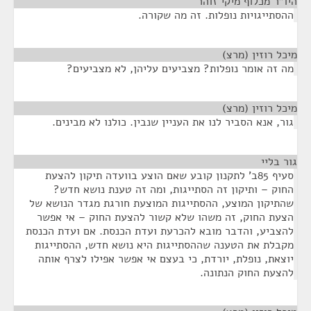
היו"ר מכלוף מיקי זוהר
¶
ההסתייגויות נופלות. זה מה שקורה.
מיכל רוזין (מרצ)
¶
מה זה אומר נופלות? מצביעים עליהן, לא מצביעים?
מיכל רוזין (מרצ)
¶
גור, אנא הסביר לנו את העניין שנבין. כולנו לא מבינים.
גור בליי
¶
סעיף 85ב' לתקנון קובע שאם הוצע בוועדה תיקון להצעת
החוק – ותיקון זה הסתייגות, ומה זה טענת נושא חדש?
שהתיקון המוצע, ההסתייגות המוצעת חורגת מגדר הנושא של
הצעת החוק, זה משהו שלא קשור להצעת החוק – אי אפשר
להצביע, והדבר מובא להכרעת ועדת הכנסת. אם ועדת הכנסת
מקבלת את הטענה שההסתייגות היא נושא חדש, ההסתייגות
יוצאת, נופלת, יורדת, כי בעצם אי אפשר אפילו לצרף אותה
להצעת החוק הנתונה.