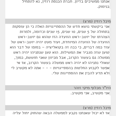
אנחנו ממשיכים בדיון. חברת הכנסת רוזין, נא להתחיל
בנימוק.
מיכל רוזין (מרצ)
¶
אני ביקשתי נושא חדש על ההסתייגויות האלה כי הן עוסקות
בתחולה של 5 שנים, 10 שנים, 15 שנים וכדומה, ולמרות
הצהרתו של יושב-ראש הוועדה הזו שהוא גם יושב-ראש
הוועדה של הוועדה המיוחדת, ועוד מעט יהיה יושב-ראש של
עוד כמה דברים, כי ככה זה בקואליציה – בסופו של דבר הוא
טוען שזה מגביר את המשילות. הוא טען שנתניהו יהיה ראש
ממשלה גם בעשור הקרוב, אבל מכיוון שאני חוששת, כמוך,
שאולי נתניהו לא יהיה ראש ממשלה בעשור הקרוב, אז אי
אפשר לקבוע החלטות בהסתייגויות - - - אתה לא מקשיב לי
ולא תדע להבין את ההסתייגות שלי.
היו"ר מכלוף מיקי זוהר
¶
אני מקשיב, אני מקשיב.
מיכל רוזין (מרצ)
¶
אז לא יכול שאנחנו נקבע לממשלה הבאה שהחוק יחול עליה