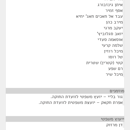
איתן גינזבורג
אסף זמיר
עבד אל חאכים חאג' יחיא
מירב כהן
יעקב מרגי
יואב סגלוביץ'
אוסאמה סעדי
שלמה קרעי
מיכל רוזין
טל רוסו
קטי (קטרין) שטרית
רם שפע
מיכל שיר
מוזמנים
¶
גור בליי – יועץ משפטי לוועדת החוקה.
אפרת חקאק – יועצת משפטית לוועדת החוקה.
ייעוץ משפטי
¶
דן מרזוק