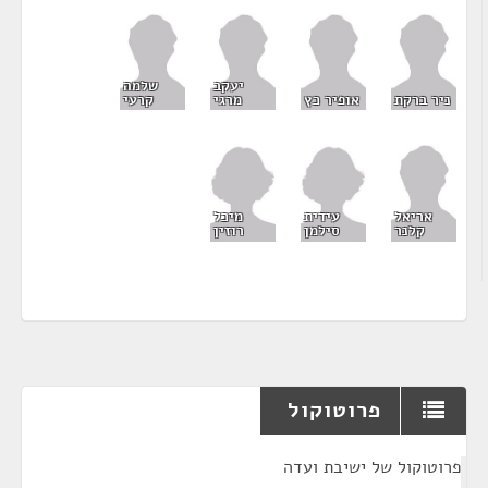
יעקב
שלמה
ניר ברקת
אופיר כץ
מרגי
קרעי
עידית
מיכל
אריאל
סילמן
רוזין
קלנר
פרוטוקול
¶
פרוטוקול של ישיבת ועדה