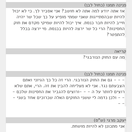
פנינה תמנו (כחול לבן)
¶
אז אתה יודע למה אתה לא חושב? אני אסביר לך. כי לא יכול
להיות שבהסתייגות שאני שמתי מופיע על כך שכל שר יהיה
חייב להיות חבר כנסת. איך יכול להיות שמיקי מקדם את חוק
החסינות? הרי כל שר ירצה להיות בכנסת. מי ירצה בכלל
להתפטר?
קריאה
¶
מה עם החוק הנורבגי?
פנינה תמנו (כחול לבן)
¶
- - - גם את החוק הנורבגי. הרי זה כל כך הגיוני ואתם
הצבעתם נגד. אני לא מצליחה להבין את זה. הרי, אתם שלא
רוצים לוותר על ה - - -ורוצים להגביר את החסינות שלכם -
- - ולכן נדמה לי ששני החוקים האלה שכרוכים אחד בשני -
- -
יעקב מרגי (ש"ס)
¶
אני מתכונן לא להיות מושחת.