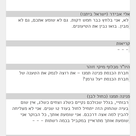
אלי אבידר (ישראל ביתנו)
¶
לא, אני בלחץ כבר חמש דקות. גם לא שומע אתכם, גם לא
מבין. בואו נבין את הטיעונים.
קריאות
¶
- - -
היו"ר מכלוף מיקי זוהר
¶
חברת הכנסת פנינה תמנו – את רוצה לנמק את הטענה של
חברת הכנסת יעל גרמן?
פנינה תמנו (כחול לבן)
¶
רבותיי, בגלל שכולכם נקיים כשלג וצחים כשלג, אין שום
בעיה שהחוק הזה יתחיל לחול בעוד 12 שנים. אני לא מצליחה
להבין למה אצה דרככם. אני שומעת אותך, כל הבוקר אני
שומעת אותך מתראיין במקביל בכמה רשתות - - -