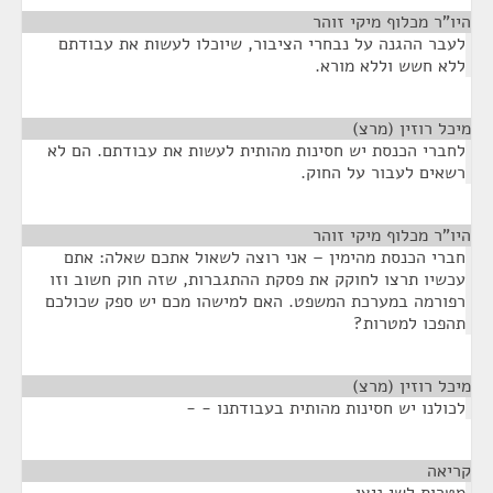
היו"ר מכלוף מיקי זוהר
¶
לעבר ההגנה על נבחרי הציבור, שיוכלו לעשות את עבודתם
ללא חשש וללא מורא.
מיכל רוזין (מרצ)
¶
לחברי הכנסת יש חסינות מהותית לעשות את עבודתם. הם לא
רשאים לעבור על החוק.
היו"ר מכלוף מיקי זוהר
¶
חברי הכנסת מהימין – אני רוצה לשאול אתכם שאלה: אתם
עכשיו תרצו לחוקק את פסקת ההתגברות, שזה חוק חשוב וזו
רפורמה במערכת המשפט. האם למישהו מכם יש ספק שכולכם
תהפכו למטרות?
מיכל רוזין (מרצ)
¶
לכולנו יש חסינות מהותית בעבודתנו - -
קריאה
¶
מטרות לשי ניצן.