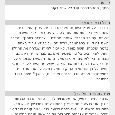
קריאה
¶
מיקי, היא מדברת עוד לא שתי דקות.
מיכל רוזין (מרצ)
¶
דיברתי על עניין השנים, ואני מדברת על עניין התאריכים.
אתם רוצים לדחות את התחולה לתשעה באב. אני חושבת
שאתם, עם כל הכבוד, שומרי מסורת – צריכים לתמוך. והדבר
השני זה ל-11 בספטמבר, שזה יום של פיגוע טרור באמת
ברמה עולמית, קשה מאוד. לא יכול להיות שנדחה את תחולת
החוק לתאריכים כל כך משמעותיים גם מבחינה יהודית, גם
מבחינה בין לאומית, אוניברסאלית. אני מבקשת שנצביע על
זה כנושא חדש, נפתח את הדיון, נשמע מה השר לעתיד מרגי
חושב על כך שתחולת החוק תתחיל בתשעה באב, או ב-11
בספטמבר, ואיפה חבר הכנסת פינדרוס, שהלך? טיפה כבוד
למסורת.
פנינה תמנו (כחול לבן)
¶
אדוני היושב-ראש, אני מצטרפת לדבריה של חברת הכנסת
רוזין ואני רוצה לומר לעניין התחולה זה לחלוטין נושא חדש
מהסיבה הפשוטה – אני מנסה לשער בנפשי מה קורה לילד או
ילדה שלומדים אזרחות ולומדים על כך שאין חוקה במדינת