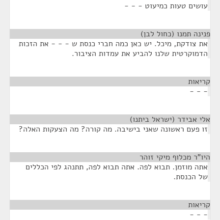
עושים טעות כמיעוט - - -
פנינה תמנו (כחול לבן)
¶
את צודקת, מיכל. יש כאן כמה חברי כנסת ש - - - את הזכות
הדמוקרטית שלנו להביע את עמדות הציבור.
קריאות
¶
- - -
אלי אבידר (ישראל ביתנו)
¶
זו פעם ראשונה שאני בישיבה. מה קורה? מה הצעקות האלה?
היו"ר מכלוף מיקי זוהר
¶
אתה מוזמן. תבוא לפה. אתה תבוא לפה, תתנהג לפי הכללים
של הכנסת.
קריאות
¶
- - -