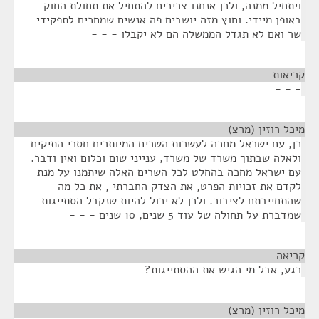
ויתחיל ממנה, ולכן אנחנו צריכים להתחיל את תחולת החוק
באופן מיידי. וחוץ מזה יושבים פה אנשים שמחכים לתפקידי
שר ואם לא תגדל הממשלה הם לא יקבלו - - -
קריאות
¶
- - -
מיכל רוזין (מרצ)
¶
כן, עם ישראל מחכה לעשרות השרים המיותרים חסרי התיקים
ולאלה שבתוך משרד של משרד, ענייני שום וכלום ואין ודבר.
עם ישראל מחכה בהחלט לכל השרים האלה שיתמנו על מנת
לקדם את זכויות הפרט, את הצדק החברתי , את כל מה
שהתחייבתם לציבור. ולכן לא יכול להיות שנקבל הסתייגות
שמדברת על תחולה של עוד 5 שנים, 10 שנים - - -
קריאה
¶
רגע, אבל מי הגיש את ההסתייגות?
מיכל רוזין (מרצ)
¶