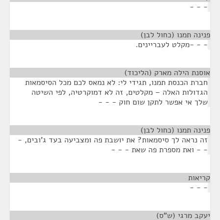
- - -
פנינה תמנו (כחול לבן)
¶
- - -מקלט לעבריינים.
אוסנת הילה מארק (הליכוד)
¶
חברת הכנסת תמנו, תגידי לי: לא נמאס לכם מכל הסיסמאות
הגדולות האלה – מקלטים, זה לא דמוקרטיה, לפי השיטה
שלך אי אפשר לתקן שום חוק - - -
פנינה תמנו (כחול לבן)
¶
זה נראה לך סיסמאות? את יושבת פה ומצביעה בעד ג'ובים, -
- - ואת מספרת פה שאת - - -
קריאות
¶
- - -
יעקב מרגי (ש"ס)
¶