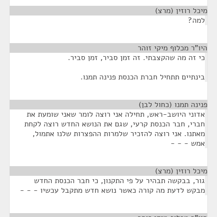
מיכל רוזין (מרצ)
¶
למה?
היו"ר מכלוף מיקי זוהר
¶
כי זה מה שהקצבתי. זה זמן סביר, זמן סביר.
בינתיים תתחיל חברת הכנסת פנינה תמנו.
פנינה תמנו (כחול לבן)
¶
אדוני היושב-ראש, תחילה אני רוצה לומר שאני שומעת את
חברי, חבר הכנסת קרעי, שגם את הנושא החדש רוצה לקחת
מאתנו. אני רוצה להזכיר שלמרות ההפצרות שלנו אתמול,
אמש - - -
מיכל רוזין (מרצ)
¶
גור, בבקשה תבהיר על פי התקנון, כי חבר הכנסת החדש
מבקש לדעת מה קורה כאשר נושא חדש מתקבל עכשיו - - -