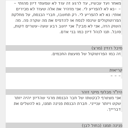
מאחר ועד עכשיו, עד לרגע זה עוד לא שמעתי דיון מהותי -
- -נא לא להפריע לי. אני מזהיר את אלה שעוד לא מכירים
אותי: נא לא להפריע לי. רק תחשבו, חברי הכנסת, על מחלקת
הפרוטוקולים שינסו לנסח או להדפיס את מה שקרה פה. מה
השוק הזה, אני לא מבין? אני יושב רבע שעה-עשרים דקות,
סובל. תנו לנהל דיון כמו בני אדם.
מיכל רוזין (מרצ)
¶
זה כמו הפרוטוקול של מועצת החכמים.
קריאות
¶
- - -
היו"ר מכלוף מיקי זוהר
¶
אני מצטרף לבקשתו של חבר הכנסת מרגי שהדיון יהיה יותר
שקט ויותר ענייני. חברת הכנסת פנינה תמנו, נא להשלים את
דברייך.
פנינה תמנו (כחול לבן)
¶