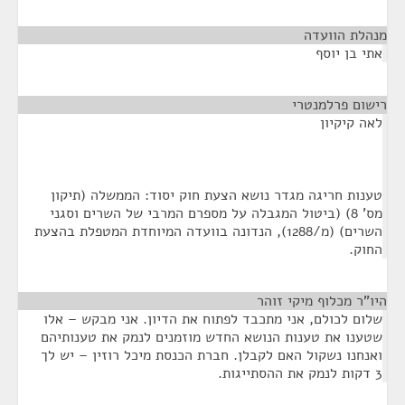
מנהלת הוועדה
¶
אתי בן יוסף
רישום פרלמנטרי
¶
לאה קיקיון
טענות חריגה מגדר נושא הצעת חוק יסוד: הממשלה (תיקון
מס' 8) (ביטול המגבלה על מספרם המרבי של השרים וסגני
השרים) (מ/1288), הנדונה בוועדה המיוחדת המטפלת בהצעת
החוק.
היו"ר מכלוף מיקי זוהר
¶
שלום לכולם, אני מתכבד לפתוח את הדיון. אני מבקש – אלו
שטענו את טענות הנושא החדש מוזמנים לנמק את טענותיהם
ואנחנו נשקול האם לקבלן. חברת הכנסת מיכל רוזין – יש לך
3 דקות לנמק את ההסתייגות.