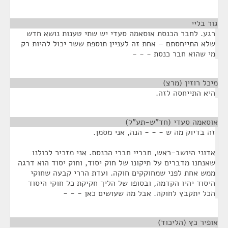
גור בליי
¶
רגע. לחבר הכנסת אוסאמה סעדי יש שתי טענות נושא חדש
שלא התייחסתם – אחת זה לעניין תוספת ששר יכול להיות רק
מי שהוא חבר כנסת - - -
מיכל רוזין (מרצ)
¶
היא התייחסה לזה.
אוסאמה סעדי (חד"ש-תע"ל)
¶
זה בדיוק מה ש - - - הנה, אני מסמן.
אדוני היושב-ראש, חבריי חברי הכנסת. אני מזכיר לכולנו
שאנחנו מדברים על תיקונו של חוק יסוד, וחוק יסוד הוא דרגה
ממש אחת לפני שמחוקקים חוקה. ועדת הררי קבעה שחוקי
היסוד יהיו הקדמה, ובסופו של הליך חקיקת כל חוקי היסוד
הכל יתקבץ לחוקה. אבל מה שעושים כאן - - -
אופיר כץ (הליכוד)
¶