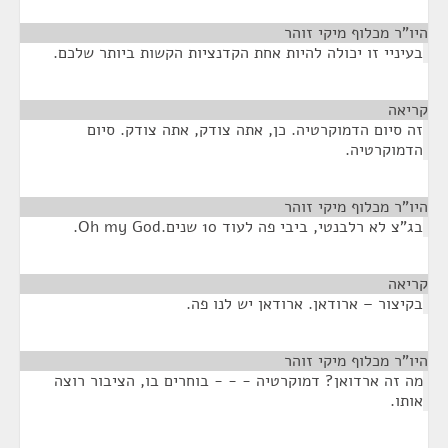
היו"ר מכלוף מיקי זוהר
¶
בעיניי זו יכולה להיות אחת הקדנציות הקשות ביותר שלכם.
קריאה
¶
זה סיום הדמוקרטיה. כן, אתה צודק, אתה צודק. סיום
הדמוקרטיה.
היו"ר מכלוף מיקי זוהר
¶
בג"צ לא רלבנטי, ביבי פה לעוד 10 שנים.Oh my God.
קריאה
¶
בקיצור – ארודאן. ארודאן יש לנו פה.
היו"ר מכלוף מיקי זוהר
¶
מה זה ארדואן? דמוקרטיה - - - בוחרים בו, הציבור רוצה
אותו.