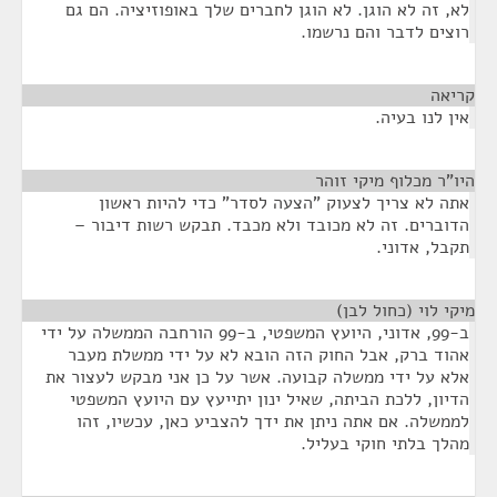
לא, זה לא הוגן. לא הוגן לחברים שלך באופוזיציה. הם גם
רוצים לדבר והם נרשמו.
קריאה
¶
אין לנו בעיה.
היו"ר מכלוף מיקי זוהר
¶
אתה לא צריך לצעוק "הצעה לסדר" כדי להיות ראשון
הדוברים. זה לא מכובד ולא מכבד. תבקש רשות דיבור –
תקבל, אדוני.
מיקי לוי (כחול לבן)
¶
ב-99, אדוני, היועץ המשפטי, ב-99 הורחבה הממשלה על ידי
אהוד ברק, אבל החוק הזה הובא לא על ידי ממשלת מעבר
אלא על ידי ממשלה קבועה. אשר על כן אני מבקש לעצור את
הדיון, ללכת הביתה, שאיל ינון יתייעץ עם היועץ המשפטי
לממשלה. אם אתה ניתן את ידך להצביע כאן, עכשיו, זהו
מהלך בלתי חוקי בעליל.