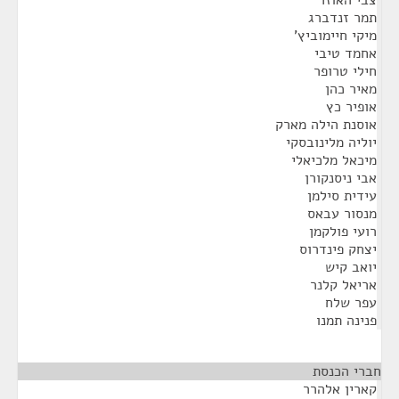
תמר זנדברג
מיקי חיימוביץ'
אחמד טיבי
חילי טרופר
מאיר כהן
אופיר כץ
אוסנת הילה מארק
יוליה מלינובסקי
מיכאל מלכיאלי
אבי ניסנקורן
עידית סילמן
מנסור עבאס
רועי פולקמן
יצחק פינדרוס
יואב קיש
אריאל קלנר
עפר שלח
פנינה תמנו
חברי הכנסת
¶
קארין אלהרר