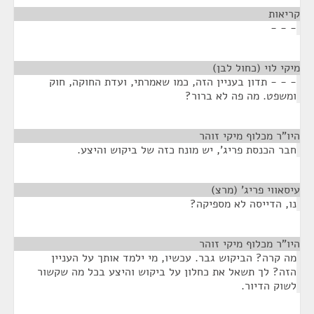
קריאות
¶
- - -
מיקי לוי (כחול לבן)
¶
- - - תדון בעניין הזה, כמו שאמרתי, ועדת החוקה, חוק
ומשפט. מה פה לא ברור?
היו"ר מכלוף מיקי זוהר
¶
חבר הכנסת פריג', יש מונח כזה של ביקוש והיצע.
עיסאווי פריג' (מרצ)
¶
נו, הדייסה לא מספיקה?
היו"ר מכלוף מיקי זוהר
¶
מה קרה? הביקוש גבר. עכשיו, מי ילמד אותך על העניין
הזה? לך תשאל את כחלון על ביקוש והיצע בכל מה שקשור
לשוק הדיור.