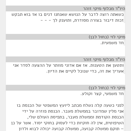
היו"ר מכלוף מיקי זוהר
¶
כשאתה רוצה לדבר על הנושא שאנחנו דנים בו אז בוא תבקש
זכות דיבור בצורה מסודרת, ותוענק לך - - -
מיקי לוי (כחול לבן)
¶
חד משמעית.
היו"ר מכלוף מיקי זוהר
¶
ותטען את הטענות. אז אם אדוני מוותר על ההצעה לסדר אני
אעריך את זה, כדי שנוכל לקיים את הדיון.
מיקי לוי (כחול לבן)
¶
חד משמעי, קצר וקולע.
לפני כשעה קלה נשלח מכתב ליועץ המשפטי של הכנסת בו
אני מלין שמדובר בממשלת מעבר. הכנסת פוזרה על ידי
הכנסת הקודמת וממשלת מעבר, בתפיסת העולם שלי,
השיפוטית, אין לה חוקיות כדי לעסוק בחוקי יסוד. אשר על כן
– תוקם ממשלה קבועה, ממשלה קבועה יכולה לבוא ולדון