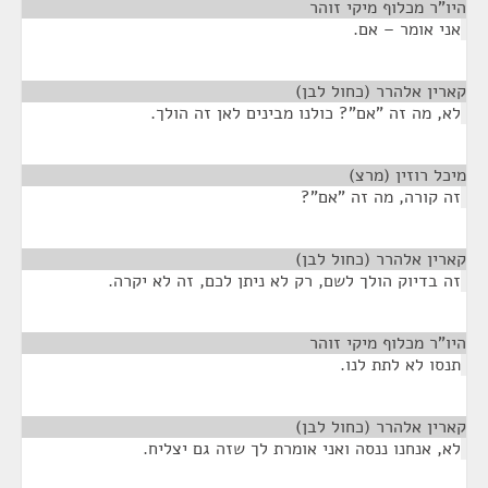
היו"ר מכלוף מיקי זוהר
¶
אני אומר – אם.
קארין אלהרר (כחול לבן)
¶
לא, מה זה "אם"? כולנו מבינים לאן זה הולך.
מיכל רוזין (מרצ)
¶
זה קורה, מה זה "אם"?
קארין אלהרר (כחול לבן)
¶
זה בדיוק הולך לשם, רק לא ניתן לכם, זה לא יקרה.
היו"ר מכלוף מיקי זוהר
¶
תנסו לא לתת לנו.
קארין אלהרר (כחול לבן)
¶
לא, אנחנו ננסה ואני אומרת לך שזה גם יצליח.