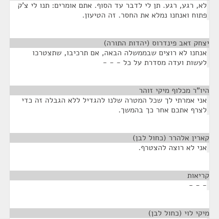
לא, רגע, רגע. תן לי לדבר עד הסוף. אתם אומרים: תנו לי צ'ק
פתוח ואנחנו נמלא את החסר. זה הטיעון.
יצחק זאב פינדרוס (יהדות התורה)
¶
אנחנו לא רוצים שבממשלה הבאה, אם תרכיבו, שתצטרכו
לעשות ועדה מסדרת על כל - - -
היו"ר מכלוף מיקי זוהר
¶
אני אמרתי לך שכל המטרה שלנו להגדיל ללא הגבלה זה כדי
לצרף אתכם אחר כך בהמשך.
קארין אלהרר (כחול לבן)
¶
אני לא רוצה להצטרף.
קריאות
¶
- - -
מיקי לוי (כחול לבן)
¶