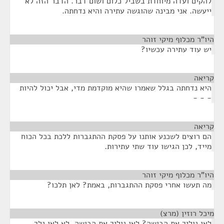
להקים ועדה מיוחדת בשביל כלום ושום דבר. הדבר הזה לא
ייעשה. אני מבינה שהוגשה עתירה והיא נדחתה.
היו"ר מכלוף מיקי זוהר
¶
יש עוד עתירה עכשיו?
קריאה
¶
היא נדחתה בגלל שאמרו שהיא מוקדמת מדי, אבל יכול להיות
- - -
קריאה
¶
הם רוצים לשכנע אותנו על פסקת ההתגברות ללכת בכל הכוח
מייד, לכן הגישו עוד שתי עתירות.
היו"ר מכלוף מיקי זוהר
¶
מה תעשו אחרי פסקת ההתגברות, באמת? לאן תלכו?
מיכל רוזין (מרצ)
¶
לאן נוליך את הבושה? לאן נוליך את הבושה, לא לאן נלך.