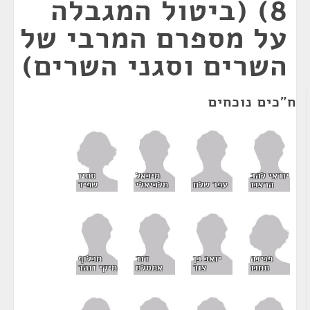
8) (ביטול המגבלה
על מספרם המרבי של
השרים וסגני השרים)
ח"כים נוכחים
סתיו
יוראי להב
מיכאל
שפיר
הרצנו
עפר שלח
מלכיאלי
פנינה
יואב בן
דוד
מכלוף
תמנו
צור
אמסלם
מיקי זוהר