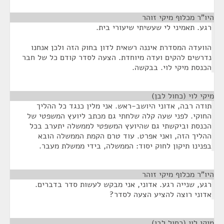
היו"ר מכלוף מיקי זוהר
¶
רגע. תאמיני לי שעשיתי שיעורי בית.
הוועדה המסדרת איננה רשאית לדון בחוק הזה ולכן אנחנו
נדרשים להקים ועדה מיוחדת. הצעה לסדר קודם כל של חבר
הכנסת מיקי לוי. בבקשה.
מיקי לוי (כחול לבן)
¶
תודה רבה, אדוני היושב-ראש. אני מלין כנגד כל ההליך
החוקי. לפני שעה קלה שלחתי גם מכתב ליועץ המשפטי של
הכנסת וביקשתי גם שהיועץ המשפטי לממשלה יתערב בכל
ההליך הזה, ואני אפרט. עוד טרם הקמת הממשלה הובא
בפנינו תיקון לחוק יסוד: הממשלה, בידי ממשלת מעבר.
היו"ר מכלוף מיקי זוהר
¶
רגע, שנייה רגע. אדוני, אני מבקש לעשות סדר בדברים.
אדוני רוצה להציע הצעה לסדר?
מיקי לוי (כחול לבן)
¶