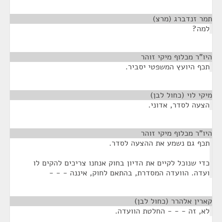
תמר זנדברג (מרצ)
¶
למה?
היו"ר מכלוף מיקי זוהר
¶
תכף היועץ המשפטי יסביר.
מיקי לוי (כחול לבן)
¶
הצעה לסדר, אדוני.
היו"ר מכלוף מיקי זוהר
¶
תכף גם נשמע את ההצעה לסדר.
כדי שנוכל לקיים את הדיון בחוק אנחנו צריכים להקים לו
ועדה. הוועדה המסדרת, בהתאם לחוק, איננה - - -
קארין אלהרר (כחול לבן)
¶
לא, זה - - - החלטת הוועדה.