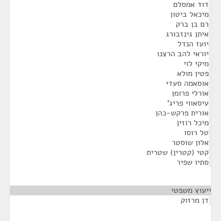
דוד אמסלם
מיכאל ביטון
רם בן ברק
איתן גינזבורג
יועז הנדל
יוראי להב הרצנו
מיקי לוי
פטין מולא
אוסאמה סעדי
אורלי פרומן
עיסאווי פריג'
אורית פרקש-כהן
מיכל רוזין
טל רוסו
אלון שוסטר
קטי (קטרין) שטרית
סתיו שפיר
ייעוץ משפטי
¶
דן מרזוק