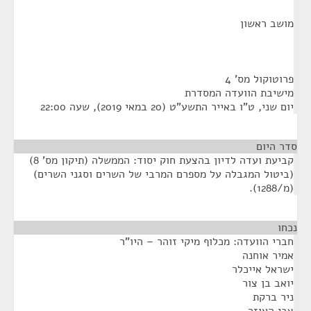
מושב ראשון
פרוטוקול מס' 4
מישיבת הוועדה המסדרת
יום שני, ט"ו באייר התשע"ט (20 במאי 2019), שעה 22:00
סדר היום
קביעת ועדה לדיון בהצעת חוק יסוד: הממשלה (תיקון מס' 8)
(ביטול המגבלה על מספרם המרבי של השרים וסגני השרים)
(מ/1288).
נכחו
¶
חברי הוועדה: מכלוף מיקי זוהר – היו"ר
אמיר אוחנה
ישראל אייכלר
יואב בן צור
ניר ברקת
צבי האוזר