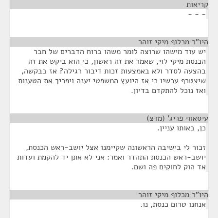
קריאות
¶
- - -
היו"ר מכלוף מיקי זוהר
¶
יש עוד מישהו שרוצה לומר משהו ברוח הדברים של חבר
הכנסת מיקי לוי, שאמר את זה ראשון, כי הוא ביקש את זה
בהצעה לסדר ולא באמצעות זכות דיבור רגילה? אז בבקשה,
שיצטרף עכשיו כי אז היועץ המשפטי יענה ויפריך את הטענות
ואז נוכל להתקדם בדיון.
עיסאווי פריג' (מרצ)
¶
כן, באותו עניין.
זכור לי בישיבה הראשונה שקיימנו אצל יושב-ראש הכנסת,
יושב-ראש הכנסת התהדר ואמר: אני לא אתן יד להקמת ועדות
אד הוק לחוקים פה ושם.
היו"ר מכלוף מיקי זוהר
¶
אנחנו טרום כנסת, נו.