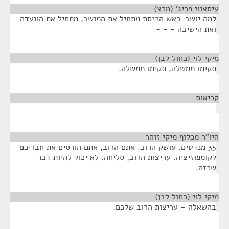
עיסאווי פריג' (מרצ)
¶
למה יושב-ראש הכנסת מתחיל את המושב, מתחיל את הוועדה
ואת הישיבה - - -
מיקי לוי (כחול לבן)
¶
תקימו ממשלה, תקימו ממשלה.
קריאות
¶
- - -
היו"ר מכלוף מיקי זוהר
¶
35 מנדטים. עושק הרוב. אתם הרוב, אתם הורסים את חבריכם
לקומפוזיציה. עריצות הרוב, סליחה. לא יכול להיות דבר
שכזה.
מיקי לוי (כחול לבן)
¶
בהשאלה – עריצות הרוב שלכם.