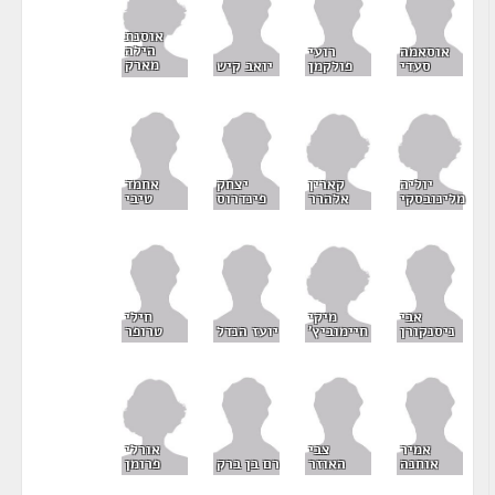
אוסנת
הילה
אוסאמה
רועי
מארק
סעדי
פולקמן
יואב קיש
יוליה
קארין
יצחק
אחמד
מלינובסקי
אלהרר
פינדרוס
טיבי
מיקי
אבי
חילי
חיימוביץ'
ניסנקורן
יועז הנדל
טרופר
אורלי
אמיר
צבי
פרומן
אוחנה
האוזר
רם בן ברק