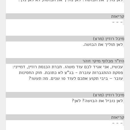
קריאות
¶
- - -
מיכל רוזין (מרצ)
¶
לאן תוליך את הבושה.
היו"ר מכלוף מיקי זוהר
¶
עכשיו, אני אגיד לכם עוד משהו. חברת הכנסת רוזין, דמייני:
פסקת ההתגברות עוברת - בג"צ לא כתובת. חוק החסינות
עובר – ביבי תקוע אתכם לעוד 10 שנים. מה תעשו?
מיכל רוזין (מרצ)
¶
לאן נוביל את הבושה? לאן?
קריאות
¶
- - -