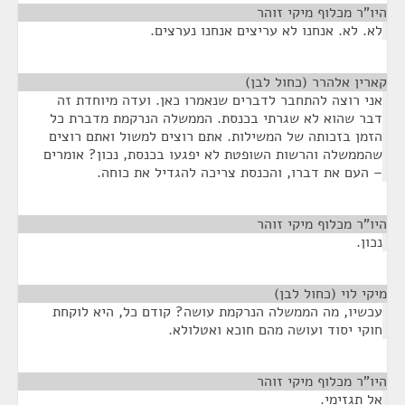
היו"ר מכלוף מיקי זוהר
¶
לא. לא. אנחנו לא עריצים אנחנו נערצים.
קארין אלהרר (כחול לבן)
¶
אני רוצה להתחבר לדברים שנאמרו כאן. ועדה מיוחדת זה
דבר שהוא לא שגרתי בכנסת. הממשלה הנרקמת מדברת כל
הזמן בזכותה של המשילות. אתם רוצים למשול ואתם רוצים
שהממשלה והרשות השופטת לא יפגעו בכנסת, נכון? אומרים
– העם את דברו, והכנסת צריכה להגדיל את כוחה.
היו"ר מכלוף מיקי זוהר
¶
נכון.
מיקי לוי (כחול לבן)
¶
עכשיו, מה הממשלה הנרקמת עושה? קודם כל, היא לוקחת
חוקי יסוד ועושה מהם חוכא ואטלולא.
היו"ר מכלוף מיקי זוהר
¶
אל תגזימי.