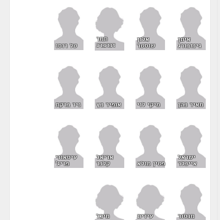
תמר
איתן
אלון
זנדברג
גינזבורג
שוסטר
טל רוסו
מאיר כהן
מיקי לוי
אופיר כץ
ניר ברקת
ישראל
אריאל
עיסאווי
אייכלר
פטין מולא
קלנר
פריג'
עידית
מיכל
מנסור