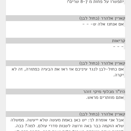
יתפשרו על פחות מ 8-7 שרים?
קארין אלהרר (כחול לבן)
¶
אם אנחנו אלה ש- - -
קריאות
¶
- - -
קארין אלהרר (כחול לבן)
¶
אם כחול-לבן לנגד עיניכם אז ראו את הבעיה כפתורה, זה לא
יקרה.
היו"ר מכלוף מיקי זוהר
¶
אתם מוותרים מראש.
קארין אלהרר (כחול לבן)
¶
אבל אני אומרת לך: יש כאן באמת מעשה שלא ייעשה. ממשלה
שלא הוקמה כבר באה ורוצה לשנות סדרי עולם. למה? ככה.