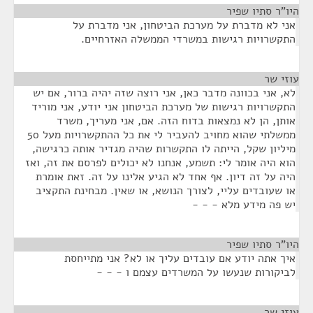
היו"ר סתיו שפיר
¶
אני לא מדברת על מערכת הביטחון, אני מדברת על
התקשרויות רגישות במשרדי הממשלה האזרחיים.
עוזי שר
¶
לא, אני בכוונה מדבר כאן, אני רוצה שזה יהיה ברור, אם יש
התקשרויות רגישות של מערכת הביטחון אני יודע, אני מוריד
אותן, הן לא נמצאות בדוח הזה. אם, אני מעריך, משרד
ממשלתי שהוא מחויב להעביר לי את כל ההתקשרויות מעל 50
מיליון שקל, הייתה לו התקשרות שהיה מגדיר אותה כרגישה,
הוא היה אומר לי: תשמע, אנחנו לא יכולים לפרסם את זה, ואז
היה על זה דיון. אף אחד לא הגיע אלינו על זה. זאת אומרת
או שעובדים עליי, לצורך הנושא, או שאין. מבחינת התקציב
יש פה מידע מלא - - -
היו"ר סתיו שפיר
¶
איך אתה יודע אם עובדים עליך או לא? אני מתייחסת
לביקורות שנעשו על המשרדים עצמם ו - - -
עוזי שר
¶