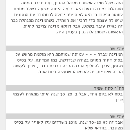
היה נשלל ממנה אישור המינהל התקין, ואם חברה הייתה
מתנהלת בצורה כזאת היא כנראה הייתה מגיעה בשלב מסוים
לחוסר תפקוד כי היא לא הייתה יכולה להתמודד עם הנתונים
שיש לה עצמה כדי להכין את העתיד. כשהמדינה מתנהלת ככה
זה כאילו עובר בשקט, אבל דווקא מדינה צריכה להיות
הראשונה שמתנהלת נכון בעניין הזה.
עוזי שר
¶
המדינה עברה - - - עמותה שמוקמת היא מוקמת מראש על
בסיס דיווח מסוים בצורה שנדרשת, כמו המדינה, על בסיס
מזומן, צריך להחליף הרבה הרבה דברים בדרך, צריך לעשות
הרבה שינויים, זה לא משהו שנעשה ביום אחד.
היו"ר סתיו שפיר
¶
בטח לא ביום אחד, אבל ב-30-20 שנה הייתי מתארת לעצמי
שכן.
עוזי שר
¶
אבל זה לא 30-20 שנה. 2016 משרדים עלו לאוויר על בסיס
מצטבר, בוודאי שלא - - -