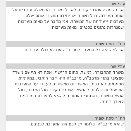
עוזי שר
¶
אז זה מה שאמרתי קודם, לא כל משרדי הממשלה עובדים על
אותה מערכת. בכל משרד יש יחידת מחשוב שמתפעלת
מערכות ייעודיות של המשרד. אני מדבר על מאות מערכות
שמנהלות נתונים כספיים, מאות מערכות.
היו"ר סתיו שפיר
¶
אז למה היה כל המעבר למרכב"ה אם לא כולם עובדים - - -
עוזי שר
¶
משרד התחבורה, למשל, תחום הרישוי. אתה לא תיישם משרד
ספציפי בתוך מרכב"ה, מרכב"ה היא דבר רוחבי, במקומות
מסוימים, לא בכול, המשרדים ממשיכים לעבוד על המערכות
התפעוליות שלהם, להמשיך את כל הקשר מול האזרח, מול
אנשי המשרד, והנתונים אמורים להגיע למערכת המרכזית
לצורך דיווח.
היו"ר סתיו שפיר
¶
שהיא מרכב"ה, כלומר יש לכם את המערכת לפניכם.