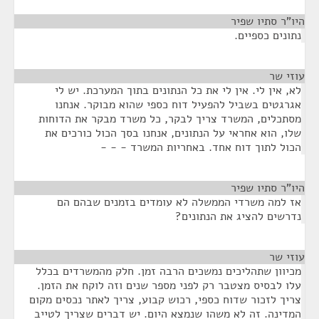
היו"ר סתיו שפיר
¶
נתונים כספיים.
עוזי שר
¶
לא, אין לי. אין לי את כל הנתונים בתוך המערכת. יש לי
אגרגטים בשביל להפעיל דוח כספי שהוא מבוקר. אנחנו
מסתכלים, המשרד צריך לבקר, כל משרד מבקר את הדוחות
שלו, הוא אחראי על הנתונים, אנחנו בסך הכול כורכים את
הכול לתוך דוח אחד. באחריות המשרד - - -
היו"ר סתיו שפיר
¶
אז למה משרדי הממשלה לא עומדים בזמנים שבהם הם
נדרשים להציג את הנתונים?
עוזי שר
¶
מכיוון שתהליכים נמשכים הרבה זמן. חלק מהמשרדים בכלל
עלו לבסיס מצטבר רק לפני מספר שנים וזה לוקח את הזמן.
צריך לזכור שדוח כספי, רכוש קבוע, צריך לאתר נכסים מקום
המדינה. זה לא משהו שנמצא היום. יש דברים שצריך לטייב