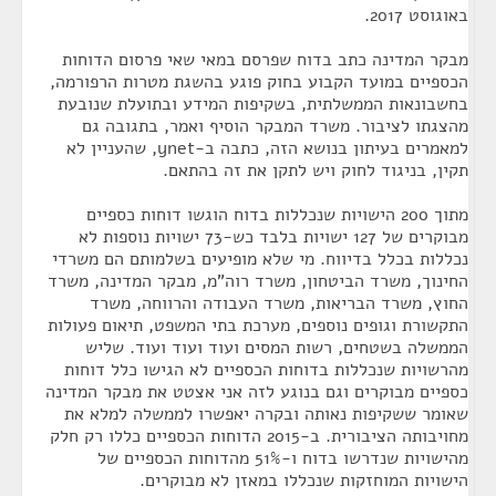
באוגוסט 2017.
מבקר המדינה כתב בדוח שפרסם במאי שאי פרסום הדוחות
הכספיים במועד הקבוע בחוק פוגע בהשגת מטרות הרפורמה,
בחשבונאות הממשלתית, בשקיפות המידע ובתועלת שנובעת
מהצגתו לציבור. משרד המבקר הוסיף ואמר, בתגובה גם
למאמרים בעיתון בנושא הזה, כתבה ב-ynet, שהעניין לא
תקין, בניגוד לחוק ויש לתקן את זה בהתאם.
מתוך 200 הישויות שנכללות בדוח הוגשו דוחות כספיים
מבוקרים של 127 ישויות בלבד כש-73 ישויות נוספות לא
נכללות בכלל בדיווח. מי שלא מופיעים בשלמותם הם משרדי
החינוך, משרד הביטחון, משרד רוה"מ, מבקר המדינה, משרד
החוץ, משרד הבריאות, משרד העבודה והרווחה, משרד
התקשורת וגופים נוספים, מערכת בתי המשפט, תיאום פעולות
הממשלה בשטחים, רשות המסים ועוד ועוד ועוד. שליש
מהרשויות שנכללות בדוחות הכספיים לא הגישו כלל דוחות
כספיים מבוקרים וגם בנוגע לזה אני אצטט את מבקר המדינה
שאומר ששקיפות נאותה ובקרה יאפשרו לממשלה למלא את
מחויבותה הציבורית. ב-2015 הדוחות הכספיים כללו רק חלק
מהישויות שנדרשו בדוח ו-51% מהדוחות הכספיים של
הישויות המוחזקות שנכללו במאזן לא מבוקרים.