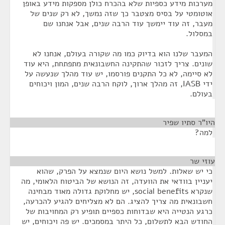
מערכות מידע כספיות שלא בהכרח כולן מספקות מידע באופן
אוטומטי על בסיס מצטבר כך שזה נמשך, לא רק שנים של
מעבר, זה עוד יימשך עוד הרבה שנים, אבל אנחנו שם
במסלול.
המעבר שלנו הוא בדיוק כמו מה שקורה בעולם, אנחנו לא
שונים. צריך לזכור שהתקינה החשבונאית מתפתחת, היא עוד
לא סיימה, לא כל התקנים פורסמו, יש עוד מהלך שנעשה על
ידי IASB, זה מהלך ארוך, לוקח הרבה שנים, המון ויכוחים
בעולם.
היו"ר סתיו שפיר
¶
למה?
עוזי שר
¶
כי יש שאלות. למשל נושא היום שנמצא על הפרק, שהוא
יעניין בוודאי את הוועדה, זה הנושא של הביטוח הלאומי, מה
שנקרא social benefits, יש מחלוקת גדולה מאוד מבחינה
חשבונאית מה צריך להציג. הם לא מצליחים להגיע להכרעה,
כרגע הנטייה היא שבדוחות כספיים תופיע רק המחויבות של
החודש הבא לתשלום, כל היתר במסמכים. יש פה ויכוחים, יש