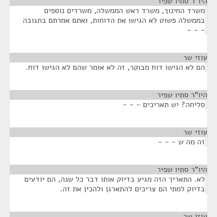
היו"ר סתיו שפיר
¶
משרד החינוך, משרד ראש הממשלה, משרדים נוספים
בממשלה פשוט לא הגישו את הדוחות, ואתם אמרתם בתגובה
- - -
עוזי שר
¶
הם לא הגישו דוח מבוקר, זה לא אומר שהם לא הגישו דוח.
היו"ר סתיו שפיר
¶
סליחה? יש תאריכים - - -
עוזי שר
¶
זה מה ש - - -
היו"ר סתיו שפיר
¶
לא. התאריך הזה מגיע בדיוק אותו דבר כל שנה, הם יודעים
בדיוק למתי הם צריכים להתארגן ולהכין את זה.
עוזי שר
¶