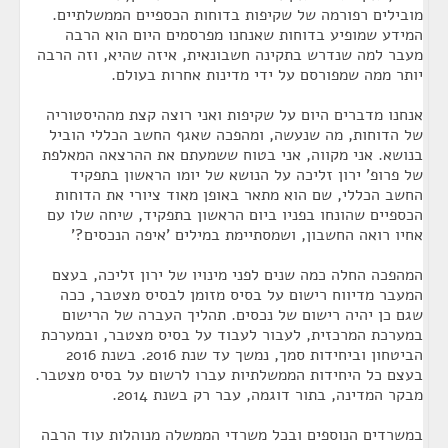
מובילים רפורמה של שקיפות בדוחות הכספיים הממשלתיים.
המידע שמופיע בדוחות שאנחנו מפרסמים היום הוא הרבה
מעבר למה שנדרש בתקינה חשבונאית, איזה שהיא, וזה הרבה
יותר ממה שמפורסם על ידי מדינות אחרות בעולם.
אנחנו מדברים היום על שקיפות ואני רוצה קצת מההיסטוריה
של הדוחות, מה שנעשה, ומהפכה שאגף החשב הכללי הוביל
בנושא. אני מקווה, אני בטוח ששמעתם את ההרצאה המאלפת
של פרופ' ירון זליכה על הנושא של יומו הראשון בתפקיד
החשב הכללי, שם הוא מתאר באופן מאוד ציורי את הדוחות
הכספיים שהונחו בפניו ביום הראשון בתפקיד, שיחה שלו עם
אחיו רואה החשבון, ושמסתיימת במילים 'איפה הנכסים?'
המהפכה החלה כמה שנים לפני מינויו של ירון זליכה, בעצם
המעבר מדיווח רישום על בסיס מזומן לבסיס מצטבר, ככה
שגם כן יהיה רישום של נכסים. תהליך העברה של הרישום
במערכת המרכזית, לעבור לעבוד על בסיס מצטבר, ובמערכת
הביטחון וביחידות סמך, נמשך עד שנת 2016. בשנת 2016
בעצם כל היחידות הממשלתיות עברו לרשום על בסיס מצטבר.
מבקר המדינה, בתור דוגמה, עבר רק בשנת 2014.
במשרדים הנוספים ובכל משרדי הממשלה מנוהלות עוד הרבה