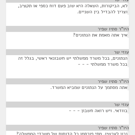
לא, הביקורות, השאלה היא שוב פעם דוח כספי או תקציב,
וצריך להבדיל בין השניים.
היו"ר סתיו שפיר
¶
איך אתה מאמת את הנתונים?
עוזי שר
¶
הנתונים, בכל משרד ממשלתי יש חשבונאי ראשי, בגלל זה
בכל משרד ממשלתי - - -
היו"ר סתיו שפיר
¶
אתה מסתמך על הנתונים שמביא המשרד.
עוזי שר
¶
בוודאי. ויש רואה חשבון - - -
היו"ר סתיו שפיר
¶
נכון לעכשיו, מתי פורסמו כל הדוחות של משרדי הממשלה?