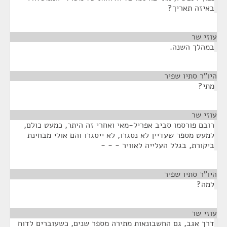
באיזה תאריך?
עוזי שר
¶
במהלך השנה.
היו"ר סתיו שפיר
¶
מתי?
עוזי שר
¶
רובם פורסמו סביב אפריל-מאי ואחרי זה היתר, כמעט כולם,
למעט מספר שעדיין לא נסגרו, לא ייסגרו והם אולי מבחינת
ביקורת, בגלל העלייה לאוויר - - -
היו"ר סתיו שפיר
¶
למה?
עוזי שר
¶
דרך אגב, גם החשבונאות מתירה מספר שנים, כשעוברים לדוח