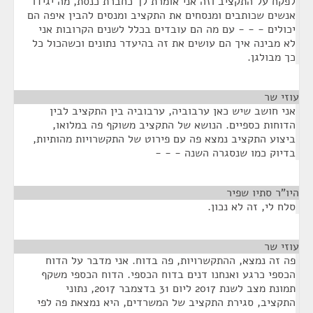
לפקח על התקציב וזה אני אומרת לך כחברת כנסת, מה יגידו
אנשים שכותבים ומנסחים את התקציב ומנסים להבין איפה הם
יכולים - - - עם מה הם עובדים בכלל לשנים הקרובות אני
לא מבינה איך הם עושים את זה בהיעדר נתונים וכשהכול כל
כך מבולגן.
עוזי שר
¶
אני חושב שיש כאן ערבוביה, ערבוביה בין התקציב לבין
הדוחות כספיים. הנושא של התקציב משוקף פה במלואו,
ביצוע התקציב נמצא פה עם פירוט של התקשרויות מהותיות,
בדיוק כמו שנסגרה השנה - - -
היו"ר סתיו שפיר
¶
סלח לי, זה לא נכון.
עוזי שר
¶
פה זה נמצא, ההתקשרויות, פה בדוח. אני מדבר על הדוח
הכספי כרגע ואנחנו דנים בדוח הכספי. הדוח הכספי משקף
תמונת מצב לשנת 2017 ליום 31 בדצמבר 2017, נתוני
התקציב, סגירת התקציב של המשרדים, היא נמצאת פה לפי