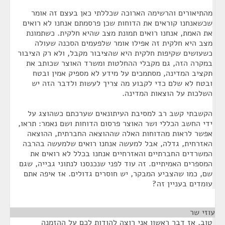
מהתיאורים והרשימה הארוכה שכללתי כאן בעצם זה אומר
שכשאנחנו קוראים את הדוחות שכן פרסמתם אנחנו לא רואים
את האמת, אנחנו רואים תמונת מצב שהיא חלקית. כשתמונת
מצב היא חלקית זה אפילו אומר שלפעמים הסכנה שעולה
כשעושים שקיפות חלקית היא שהציבור מקבל, ולא רק הציבור
במקרה הזה, גם מקבלי ההחלטות ומשרד האוצר שכותב את
תקציב המדינה, מסתמכים על מידע לא מספיק אמין ובטח
ובטח לא שלם כדי לקבוע מה צריך לעשות ולדבר הזה יש
השלכות על הוצאות המדינה.
הקשבתי קשב רב למסיבת העיתונאים שערכתם כשהוצג על
ידי החשב הכללי ושר האוצר פרסום הדוחות ושם נאמר: תראו,
אפשר לראות מהדוחות האלה שההוצאה החברתית, ההוצאה
האזרחית, גדלה, אבל למעשה אנחנו רואים שלמעשה בהרבה
המשרדים החברתיים והאזרחיים אנחנו בכלל לא רואים את
המספרים האמיתיים. זה עוד לפני שנכנסנו לנתוני גבייה, שגם
שם, כמו שהצביע המבקר, יש חוסרים גדולים. אז איפה אתם
עומדים בעניין זה?
עוזי שר
¶
טוב, אז דבר ראשון אני רוצה להודות לכם על ההזמנה