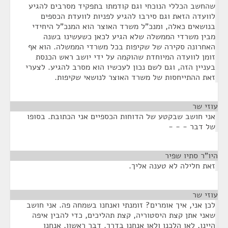
שהחשב הכללי הנוכחי וגם קודמתו בתפקיד מסרבים להגיע
לוועדה הזאת וגם סירבו להגיע לפניות לוועדת הכספים
בנושאים כאלה, ומנכ"ל משרד האוצר הוא המנכ"ל היחידי
מבין משרדי הממשלה שלא הגיע לכאן כשעשינו בשנה
האחרונה סקירה של שקיפות בכל משרדי הממשלה. הוא אף
זומן לוועדה המיוחדת שהוקמה על ידי יושב ראש הכנסת
בעניין הזה, וגם לשם נכון לעכשיו הוא מסרב להגיע. לצערי
זאת ההתייחסות של משרד האוצר לנושאי שקיפות.
עוזי שר
¶
אני חושב שבקטע של הדוחות הכספיים אני הכתובת. בסופו
של דבר - - -
היו"ר סתיו שפיר
¶
זאת חלילה לא טענה אליך.
עוזי שר
¶
לכן אני, איך אומרים? זומנתי ואנחנו בשמחה פה. אני חושב
שאני אתן קצת היסטוריה, קצת תהליכים, כדי להבין איפה
היינו, לאן הלכנו ולאן אנחנו בדרך. דבר ראשון, אנחנו