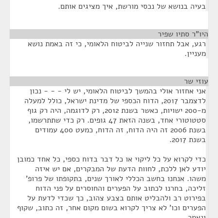
בעיה בנושא של נכסי מורשת, איך מציגים אותם.
היו"ר סתיו שפיר
¶
רגע, אבל תחזור שנייה לביטוח הלאומי, כי זה באמת נושא
מעניין.
עוזי שר
¶
אני אחזור אולי בהמשך לביטוח הלאומי, יש לי - - - נכון
לדצמבר 2017, הדוח הכספי של מדינת ישראל, כולל למעלה
מ-200 ישויות, כאשר בשנת 2012, רק לדוגמה, היה רק גוף
סטטוטורי אחד, בשנה הזאת 47 גופים. רק כדי שתתרשמו,
בשנת 2006 זה היה הדוח, זה הדוח, כמעט 400 עמודים
בשנת 2017.
כדי לקרוא על כל ליקוי או כל דבר בדוח כספי, כל אחד כמובן
יודע לאן ללכת, לחוות הדעת של המבקרים, אם יש איזה
משהו. אנחנו בחשב הכללי לאורך שנים, בתקופתו של פרופ'
זליכה, בחרנו לכתוב על הפערים והחוסרים על פני הדוח
בפירוט רב ולהבליט אותם בצבע צהוב, כך שכדי לדעת על
הפערים וכו' לא צריך לקרוא בשום מקום אחר, זה כתוב, שקוף
ונאמר.