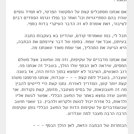
אם אנחנו מסתכלים קצת על הסקטור הפרטי, לא תמיד גופים
שהיו בהם הסתייגויות וכו' ואחר כך נפלו וגרמו הפסדים רבים
לציבור, זאת אומרת לא זה הדבר העיקרי בדוח כספי.
חבל לי, כמו שאמרתי קודם, שהדיון בא בעקבות כתבה
בעיתון, אבל אני שמח. בסופו של דבר צירפתם את הכתבה,
היא הניעה את התהליך, אני שמח מאוד שאנחנו פה.
אם אנחנו מדברים על שקיפות, וזה מה שחשוב אצל משלם
המסים, שיראה לאן הכסף שלו הולך, בשביל זה אנחנו פה.
רוב האנשים, הציבור לא יתמצא בתוך הדוח הזה, אז בשנה
שעברה, בשביל לתת קצת - - - שבדוח, אנחנו פרסמנו משהו
קצת יותר קטן, המדריך לאזרח. נתנו קצת היי לייטים להבין
מה זה חשבונאות, על בסיס מצטבר, מזומן, קצת נקודות. אני
חושב שזה נמצא באתר של החשב הכללי. אפשר לגשת אליו
ולראות, כל אזרח יכול לגשת ולקרוא ולהבין. כך שאני חושב
שכשמדברים על שקיפות הדוח של החשב הכללי נותן שקיפות
הרבה הרבה מעבר למה שנדרש.
הכותרות של הכתבה הזאת, לאן הולך הכסף - - -