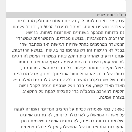
היו"ר סתיו שפיר
¶
עוזי, אני חייבת לומר לך, בשנים האחרונות חלק מהדברים
שעבדנו וחשפנו אותם, בעיקר בוועדת הכספים, ודובר עליהם
גם בדוחות המבקר בשנתיים האחרונות לפחות, בנושא
הרזרבות התקציביות, בנושא מכרזים, התקשרויות שמשרדי
הממשלה מפרסמים כהתקשרויות רגישות ואז מסתבר שהן
בכלל לא רגישות והן רק פורסמו כך בטעות, בנושא הרזרבות,
אנחנו יודעים שהרזרבות התקציביות במשרדי הממשלה הגיעו
לסכומי עתק ויצרו ריכוזיות עצומה באגף התקציבים וחוסר
ניצול תקציבי וחוסר יעילות. כל הדברים האלה מרוכזים,
בסופו של דבר, לא הכול תחת אחריותך כמובן, אבל מרוכזים
תחת שליטת ובקרת החשב הכללי. הגישה לנתונים האלה היא
מאוד מאוד קשה, אני כבר מעל שנתיים מנסה לקבל גישה
חלקית למערכת מרכב"ה כדי להצליח לפקח על התקציב
בצורה אמינה.
כשאני, כמי שאמורה לפקח על תקציב המדינה ואמורה לפקח
על משרדי הממשלה, לא יכולה לראות, לא נתונים אמינים
ושלמים בדוחות כספיים, לא נתונים אמינים ושלמים בתוך
המערכות התקציביות של הממשלה, אין לי יכולת אמיתית