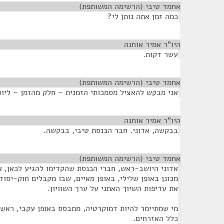
אחמד טיבי (הרשימה המשותפת)
¶
כמה זמן אתה נותן לי?
היו"ר אמיר אוחנה
¶
עשר דקות.
אחמד טיבי (הרשימה המשותפת)
¶
אני מבקש להאציל מסמכותי הזמנית – חלק מהזמן – ליוסף
היו"ר אמיר אוחנה
¶
בבקשה, אדוני. חבר הכנסת טיבי, בבקשה.
אחמד טיבי (הרשימה המשותפת)
¶
אדוני היושב-ראש, חברי הכנסת שהקדימו להגיע לכאן, אנ
מכונן באופן שלילי, באופן מאיים, שבו מקבלים חוק-יסו
את עדיפות השיוך האתני על ערך השוויון.
מי שמתיימר להיות דמוקרטיה, מתבסס באופן עקבי, ראשון,
כלל האזרחים.