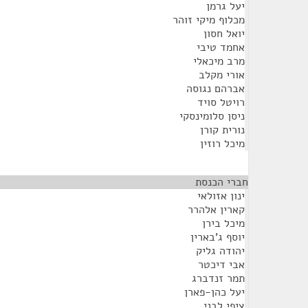
יעל גרמן
מכלוף מיקי זוהר
יואל חסון
אחמד טיבי
מרב מיכאלי
אורי מקלב
אברהם נגוסה
רויטל סויד
ניסן סלומינסקי
נורית קורן
מיכל רוזין
חברי הכנסת
¶
ינון אזולאי
קארין אלהרר
מיכל בירן
יוסף ג'בארין
יהודה גליק
אבי דיכטר
תמר זנדברג
יעל כהן-פארן
ציפי לבני