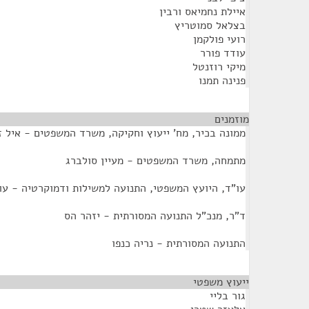
איילת נחמיאס ורבין
בצלאל סמוטריץ
רועי פולקמן
עודד פורר
מיקי רוזנטל
פנינה תמנו
מוזמנים
¶
ממונה בכיר, מח' ייעוץ וחקיקה, משרד המשפטים - איל ז
מתמחה, משרד המשפטים - מעיין סולברג
עו"ד, היועץ המשפטי, התנועה למשילות ודמוקרטיה - עו
ד"ר, מנכ"ל התנועה המסורתית - יזהר הס
התנועה המסורתית - נריה כנפו
ייעוץ משפטי
¶
גור בליי