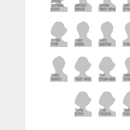
איילת
נחמיאס
וסף
מכלוף
אברהם
ורבין
רין
מיקי זוהר
נגוסה
נורית
רועי
אורי
קורן
ורר
פולקמן
מקלב
יעל
מד
אמיר
כהן-פארן
ציפי לבני
יבי
אוחנה
תמר
מרב
מיכל
ברג
מיכאלי
רוזין