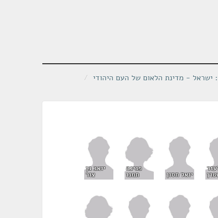
: ישראל - מדינת הלאום של העם היהודי
/
פנינה
עזר
יואב בן
תמנו
טרן
יואל חסון
צור