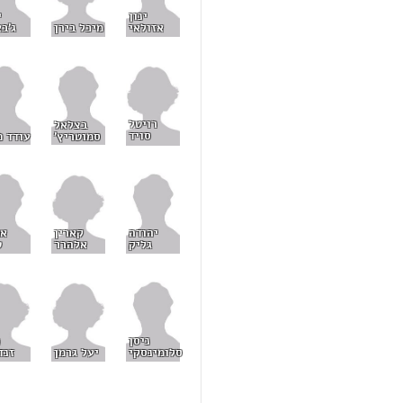
ינון
י
מיכל בירן
אזולאי
ג'בא
רויטל
בצלאל
סויד
סמוטריץ'
עודד פ
קארין
יהודה
אח
אלהרר
גליק
ט
ניסן
יעל גרמן
זנד
סלומינסקי