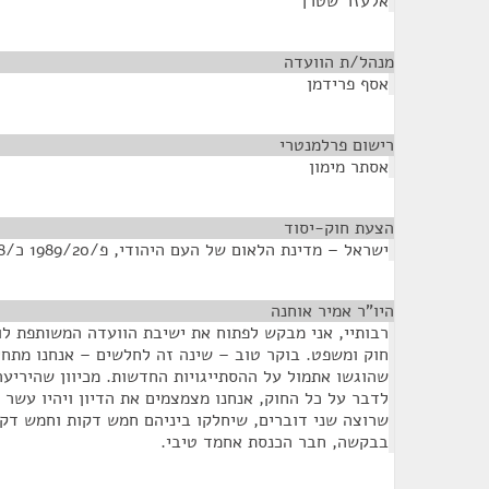
אלעזר שטרן
מנהל/ת הוועדה
¶
אסף פרידמן
רישום פרלמנטרי
¶
אסתר מימון
הצעת חוק-יסוד
¶
ישראל – מדינת הלאום של העם היהודי, פ/1989/20 כ/768, הצעת ח"כ אבי דיכטר
היו"ר אמיר אוחנה
¶
רבותיי, אני מבקש לפתוח את ישיבת הוועדה המשותפת לו
חוק ומשפט. בוקר טוב – שינה זה לחלשים – אנחנו מתחי
שהוגשו אתמול על ההסתייגויות החדשות. מכיוון שהיריעה
לדבר על כל החוק, אנחנו מצמצמים את הדיון ויהיו עשר 
שרוצה שני דוברים, שיחלקו ביניהם חמש דקות וחמש דק
בבקשה, חבר הכנסת אחמד טיבי.