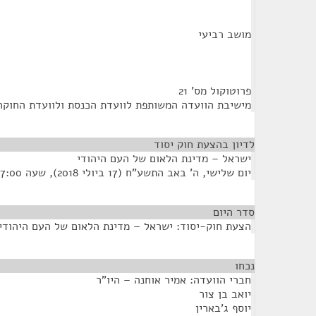
מושב רביעי
פרוטוקול מס' 21
מישיבת הוועדה המשותפת לוועדת הכנסת ולוועדת החוקה
לדיון בהצעת חוק יסוד
¶
ישראל – מדינת הלאום של העם היהודי
יום שלישי, ה' באב התשע"ח (17 ביולי 2018), שעה 7:00
סדר היום
¶
הצעת חוק-יסוד: ישראל – מדינת הלאום של העם היהודי
נכחו
¶
חברי הוועדה: אמיר אוחנה – היו"ר
יואב בן צור
יוסף ג'בארין