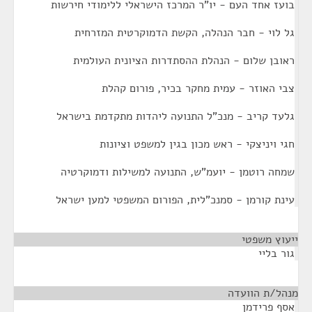
בועז אחד העם - יו"ר המרכז הישראלי ללימודי חירשות
גל לוי - חבר הנהלה, הקשת הדמוקרטית המזרחית
ראובן שלום - הנהלת ההסתדרות הציונית העולמית
צבי האוזר - עמית מחקר בכיר, פורום קהלת
גלעד קריב - מנכ"ל התנועה ליהדות מתקדמת בישראל
חגי ויניצקי - ראש מכון בגין למשפט וציונות
שמחה רוטמן - יועמ"ש, התנועה למשילות ודמוקרטיה
עינת קורמן - סמנכ"לית, הפורום המשפטי למען ישראל
ייעוץ משפטי
¶
גור בליי
מנהל/ת הוועדה
¶
אסף פרידמן