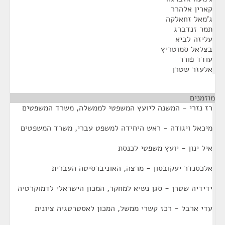
קארין אלהרר
ג'מאל זחאלקה
תמר זנדברג
עליזה לביא
בצלאל סמוטריץ
עודד פורר
אלעזר שטרן
מוזמנים
¶
רז נזרי - המשנה ליועץ המשפטי לממשלה, משרד המשפטים
מיכאל ויגודה - ראש היחידה למשפט עברי, משרד המשפטים
איל ינון - יועץ משפטי לכנסת
אלכסנדר יעקובסון - מרצה, האוניברסיטה העברית
ידידיה שטרן - סגן נשיא למחקר, המכון הישראלי לדמוקרטיה
עדי ארבל - רכז קשרי ממשל, המכון לאסטרטגיה ציונית