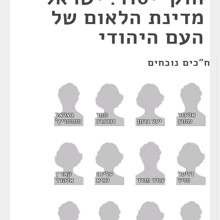
מדינת הלאום של
העם היהודי
ח"כים נוכחים
תמר
אלעזר
בצלאל
יעל גרמן
זנדברג
שטרן
סמוטריץ'
רויטל
עליזה
קארין
סויד
לביא
אלהרר
עודד פורר