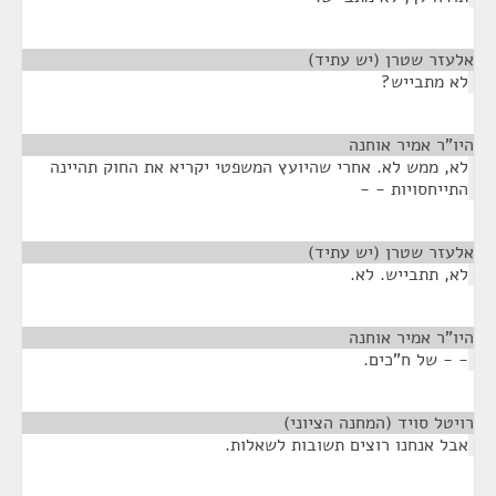
אלעזר שטרן (יש עתיד)
¶
לא מתבייש?
היו"ר אמיר אוחנה
¶
לא, ממש לא. אחרי שהיועץ המשפטי יקריא את החוק תהיינה
התייחסויות - -
אלעזר שטרן (יש עתיד)
¶
לא, תתבייש. לא.
היו"ר אמיר אוחנה
¶
- - של ח"כים.
רויטל סויד (המחנה הציוני)
¶
אבל אנחנו רוצים תשובות לשאלות.