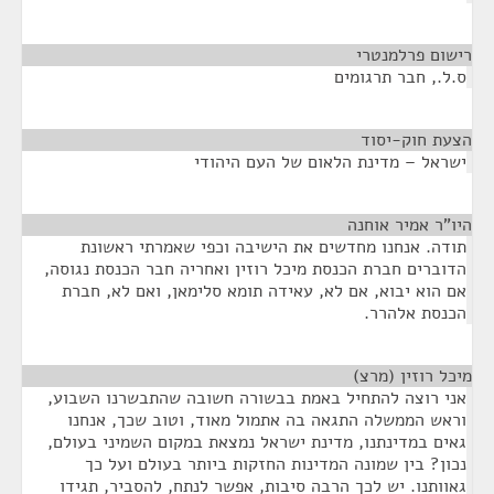
רישום פרלמנטרי
¶
ס.ל., חבר תרגומים
הצעת חוק-יסוד
¶
ישראל – מדינת הלאום של העם היהודי
היו"ר אמיר אוחנה
¶
תודה. אנחנו מחדשים את הישיבה וכפי שאמרתי ראשונת
הדוברים חברת הכנסת מיכל רוזין ואחריה חבר הכנסת נגוסה,
אם הוא יבוא, אם לא, עאידה תומא סלימאן, ואם לא, חברת
הכנסת אלהרר.
מיכל רוזין (מרצ)
¶
אני רוצה להתחיל באמת בבשורה חשובה שהתבשרנו השבוע,
וראש הממשלה התגאה בה אתמול מאוד, וטוב שכך, אנחנו
גאים במדינתנו, מדינת ישראל נמצאת במקום השמיני בעולם,
נכון? בין שמונה המדינות החזקות ביותר בעולם ועל כך
גאוותנו. יש לכך הרבה סיבות, אפשר לנתח, להסביר, תגידו