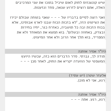
שיש קונצנזוס לחוק לאום שיכיל בתוכו את שני המרכיבים
האלה, אתם רוצים לזרוע שנאה, פחד וגזענות.
ואני רוצה לסיים בדבריו של - - - שאני בטוחה שכולם יכירו
את הציטוט הזה, 'לא בזכות הכוח שבנו לארץ אבותינו, אלא
בכוח הזכות ובה כל תושביה, כאזרח כגר, יחיו בחירות
ובצדק, באחווה ובשלום'. בוא תמצא את המאוחד ולא את
המפריד, בוא תלך אחר הרוב ולא אחר המיעוט.
היו"ר אמיר אוחנה
¶
תודה לך, גברתי. סדר הדברים הוא כזה, עכשיו היועץ
המשפטי של הוועדה יקריא את החוק, לאחר מכן - - -
אלעזר שטרן (יש עתיד)
¶
רגע, אני לא מוכן.
היו"ר אמיר אוחנה
¶
רגע, רגע. אתה - - -