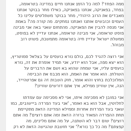
ממה הפחד? למה כל הזמן אנחנו חיים במדינה בטראומה,
בפחד, בפאניקה, אנחנו בפאניקה, כאילו מחר בבוקר אנחנו
מאבדים את הרוב היהודי, מחר בבוקר משתלטים עלינו כל
העמים וכובשים אותנו ואנחנו נמחקים. מה קורה פה? באמת
אני מנסה להבין את הפאניקה. מהתחום שאני באה אני מבינה
פוסט טראומה, אני מבינה טראומה, אנחנו עדיין לא בפוסט,
ממשלת ישראל עדיין חיה בטראומה מתמשכת, פשוט רוב
מבוהל.
אני רוצה להגיד לכם, כולם נורא כועסים על בצלאל סמוטריץ,
הוא יצא מפה, אבל הוא יודע, אני תמיד אומרת את זה, נורא
כועסים עליו, אני שמחה שהוא בא ושם את הדברים על
השולחן. הוא אומר את האמת, הוא מכבס את הכביסה
המלוכלכת בחוץ והוא אומר, חוק השבות זה גם אפרטהייד,
הנה, אין שוויון ממילא, איך אתם דורשים שוויון?
אני כמובן לא מסכימה איתו, אני לא מסכימה עם עמדתו
לחלוטין, אבל הוא בא ואומר, 'אני בעד הפרדה ביישובים, כמו
שאני בעד הפרדות אחרות וממילא המדינה הזאת מתקיימת
תחת ההפרדה המאוד ברורה הזאת ומה אתם רוצים? מה אתם
רוצים? שום דבר לא השתנה, על מה אתם מלינים, מה
קפצתם? מה כל כך נורא?' אני חושבת שהגישה הזאת לא רק