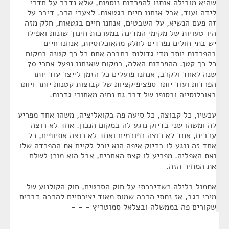
שהיא מובילה אותנו להפרדות נוספות, שלא נדבר על חדרי
לידה ועוד, אבל אנחנו חיים בגטאות. לצערי הרב, דיבר על
זה פעם הנשיא, על השבטים, אנחנו חיים בגטאות, חלק מזה
היו טעויות של מקימי המדינה במערכות חינוך שונות ואפילו
יש בתי חולים נפרדים לחלק מהאוכלוסיות, אנחנו חיים
בהפרדות יותר מדי גדולות בחברה אחת כל כך קטנה במקום
כל כך קטן. ההפרדות האלה, במקום שאנחנו נפעל אחרי 70
שנה לאחד ולקרב, אנחנו פועלים כל הזמן לייצר עוד יותר
הפרדות ועוד יותר ספציפיקציות של קבוצות קטנות יותר ויותר
באוכלוסייה ובסופו של דבר גם נחיה מאחורי גדרות.
עכשיו, כל קבוצה, כל סיעה פה בקואליציה, משהו אחד מפריע
לה ומשהו שני בדיוק נוגע לה במקום הנכון. אחד לא רוצה
ערבים, אחד לא רוצה רפורמים ואחד לא רוצה אתיופים, כל
אחד זה נוגע לו בדיוק איפה הוא יוכל לקיים את ההפרדה שלו
ואת האפליה. מפריע לו קצת האחרים, אבל הוא מוכן לשלם
את המחיר הזה.
אתמול בלילה כשדיברתי על חוק הסרטים, חוק הקולנוע של
מירי רגב, אז נתתי הרבה שמות מאוד יצירתיים להרבה דברים
שקורים פה בממשלה ובצלאל סמוטריץ - - -