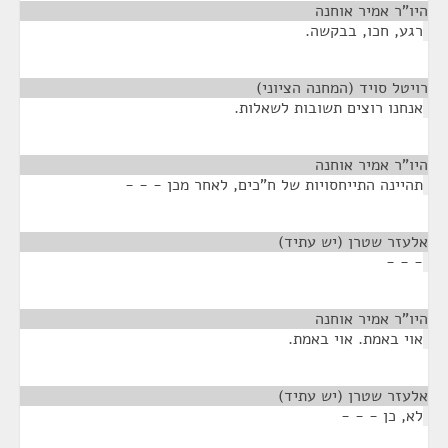
היו"ר אמיר אוחנה
¶
רגע, חכו, בבקשה.
רויטל סויד (המחנה הציוני)
¶
אנחנו רוצים תשובות לשאלות.
היו"ר אמיר אוחנה
¶
תהיינה התייחסויות של ח"כים, לאחר מכן - - -
אלעזר שטרן (יש עתיד)
¶
- - -
היו"ר אמיר אוחנה
¶
אוי באמת. אוי באמת.
אלעזר שטרן (יש עתיד)
¶
לא, כן - - -