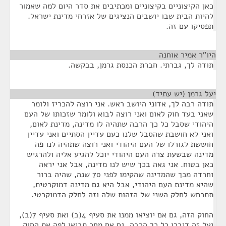
כאן הקיצוניים בקיצוניים ומכתיבים את סדר היום למה שאמור
להיות הבית שבו יושבים הנציגים של אזרחי מדינת ישראל.
תפסיקו עם זה.
היו"ר אמיר אוחנה
¶
תודה לך, גברתי. חברת הכנסת גרמן, בבקשה.
יעל גרמן (יש עתיד)
¶
תודה רבה לך, אדוני היושב ראש. אני רוצה להכריז ולומר
שאני בעד חוק לאום ואני רוצה לבוא ולומר שזכותו של העם
היהודי שסבל כל כך הרבה שתהיה לו מדינה, מדינת לאום,
ואני לא חושבת שהסבל שלנו כעם עדיין הסתיים ואני עדיין
חוששת לגורלו של העם היהודי ואני רוצה שתהיה לנו פה
מדינה שבשעת צרה העם היהודי יוכל להגיע אליה ולהרגיש
כאן בטוח. אני גאה בכך שיש לנו מדינה, אבל אני יראה
וחרדה מכך שהמדינה שהקימו לפני 70 שנה, שהיה ברור
שהיא מדינת העם היהודי, אבל היא גם מדינה דמוקרטית,
תתכחש לחלק השני של הזהות שלה וזה לחלק הדמוקרטי.
החוק הזה, גם אם יוציאו ממנו את סעיף 4(ב) ואת סעיף 7(ב),
ועל זה דיברו כל כך הרבה, גם אם מחר תביאו לפה את החוק