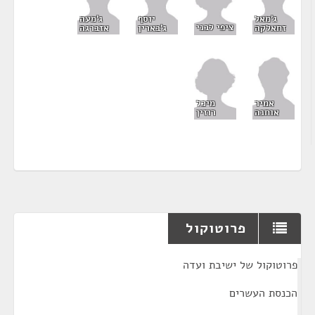
ג'מאל
יוסף
ג'מעה
ציפי לבני
זחאלקה
ג'בארין
אזברגה
מיכל
אמיר
רוזין
אוחנה
פרוטוקול
¶
פרוטוקול של ישיבת ועדה
הכנסת העשרים