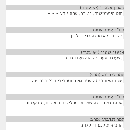
קארין אלהרר (יש עתיד)
¶
חוק היועמ"שים, כן, זה, אתה יודע - - -
היו"ר אמיר אוחנה
¶
זה כבר לא מחזה נדיר כל כך.
אלעזר שטרן (יש עתיד)
¶
לצערנו, פעם זה היה מאוד נדיר.
תמר זנדברג (מרצ)
¶
אתם גאים בזה שאתם גאים ומחריבים כל דבר פה.
היו"ר אמיר אוחנה
¶
אנחנו גאים בזה שאנחנו מחליטים החלטות, גם קשות.
תמר זנדברג (מרצ)
¶
הן נראות לכם די קלות.