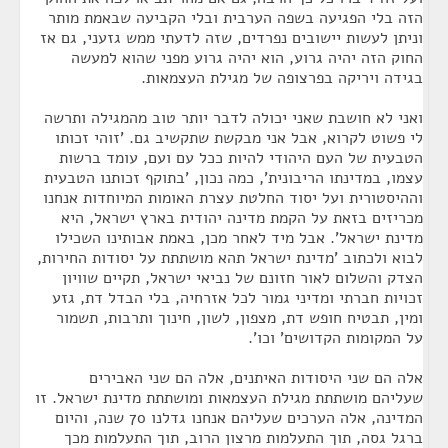
הזה בלי הפגיעה בשפה הערבית ובלי הקביעה שבאמת מותר
וניתן לעשות יישובים נפרדים, שזה לדעתי ממש גזעני, גם אז
החוק הזה יהיה גרוע, הוא יהיה גרוע מפני שהוא למעשה
בגידה ויריקה בפרצופה של מגילת העצמאות.
ואני לא חושבת שאני יכולה לדבר יותר טוב מהמגילה ותרשה
לי פשוט לקרוא, אבל אני מבקשת שתקשיב גם. 'זוהי זכותו
הטבעית של העם היהודי להיות ככל עם ועם, עומד ברשות
עצמו, במדינתו הריבונית', כמה נכון, 'בתוקף זכותנו הטבעית
וההיסטורית ועל יסוד החלטת עצרת האומות המיוחדות אנחנו
מכריזים בזאת על הקמת מדינה יהודית בארץ ישראל, היא
מדינת ישראל'. אבל מיד לאחר מכן, באמת אבותינו השכילו
לבוא ולכתוב 'מדינת ישראל תהא מושתתת על יסודות החירות,
הצדק והשלום לאור חזונם של נביאי ישראל, תקיים שוויון
זכויות חברתי ומדיני גמור לכל אזרחיה, בלי הבדל דת, גזע
ומין, תבטיח חופש דת, מצפון, לשון, חינוך ותרבות, תשמור
על המקומות הקדושים' וכו'.
אלה הם שני היסודות האיתנים, אלה הם שני האבירים
שעליהם מושתתת מגילת העצמאות ומושתתת מדינת ישראל. זו
המדינה, אלה הערכים שעליהם אנחנו גדלנו 70 שנה, והיום
ברגל גסה, תוך התעלמות מרצון הרוב, תוך התעלמות מכך