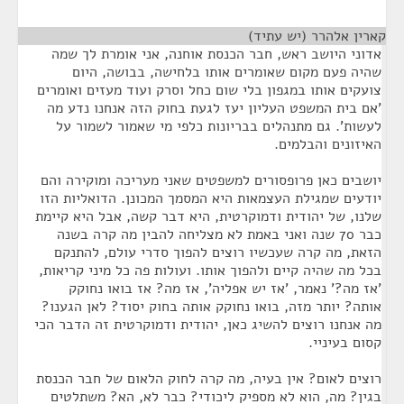
קארין אלהרר (יש עתיד)
¶
אדוני היושב ראש, חבר הכנסת אוחנה, אני אומרת לך שמה
שהיה פעם מקום שאומרים אותו בלחישה, בבושה, היום
צועקים אותו במגפון בלי שום כחל וסרק ועוד מעזים ואומרים
'אם בית המשפט העליון יעז לגעת בחוק הזה אנחנו נדע מה
לעשות'. גם מתנהלים בבריונות כלפי מי שאמור לשמור על
האיזונים והבלמים.
יושבים כאן פרופסורים למשפטים שאני מעריכה ומוקירה והם
יודעים שמגילת העצמאות היא המסמך המכונן. הדואליות הזו
שלנו, של יהודית ודמוקרטית, היא דבר קשה, אבל היא קיימת
כבר 70 שנה ואני באמת לא מצליחה להבין מה קרה בשנה
הזאת, מה קרה שעכשיו רוצים להפוך סדרי עולם, להתנקם
בכל מה שהיה קיים ולהפוך אותו. ועולות פה כל מיני קריאות,
'אז מה?' נאמר, 'אז יש אפליה', אז מה? אז בואו נחוקק
אותה? יותר מזה, בואו נחוקק אותה בחוק יסוד? לאן הגענו?
מה אנחנו רוצים להשיג כאן, יהודית ודמוקרטית זה הדבר הכי
קסום בעיניי.
רוצים לאום? אין בעיה, מה קרה לחוק הלאום של חבר הכנסת
בגין? מה, הוא לא מספיק ליכודי? כבר לא, הא? משתלטים