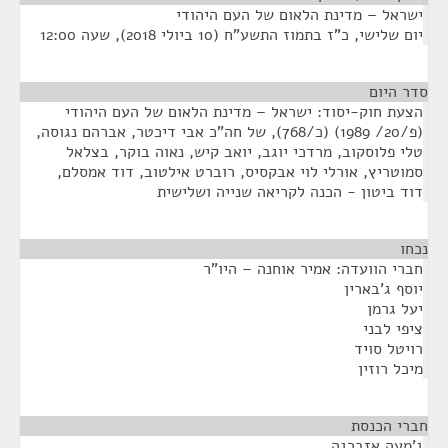
ישראל – מדינת הלאום של העם היהודי
יום שלישי, כ"ז בתמוז התשע"ח (10 ביולי 2018), שעה 12:00
סדר היום
¶
הצעת חוק-יסוד: ישראל – מדינת הלאום של העם היהודי
(פ/20/ 1989) (כ/768), של חה"כ אבי דיכטר, אברהם נגוסה,
טלי פלוסקוב, מרדכי יוגב, יואב קיש, נאוה בוקר, בצלאל
סמוטריץ, אורלי לוי אבקסיס, רוברט אילטוב, דוד אמסלם,
דוד ביטון - הכנה לקריאה שנייה ושלישית
נכחו
¶
חברי הוועדה: אמיר אוחנה – היו"ר
יוסף ג'בארין
יעל גרמן
ציפי לבני
רויטל סויד
מיכל רוזין
חברי הכנסת
¶
ג'מעה אזברגה