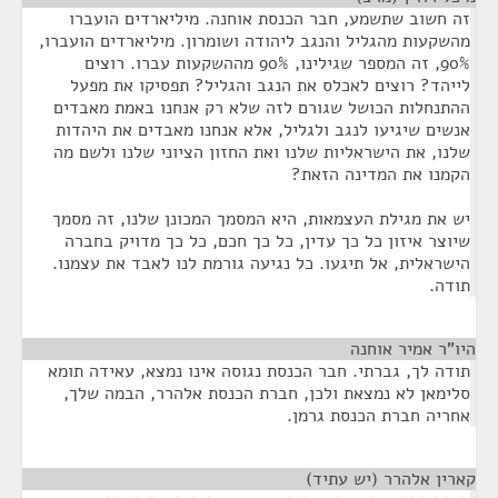
זה חשוב שתשמע, חבר הכנסת אוחנה. מיליארדים הועברו
מהשקעות מהגליל והנגב ליהודה ושומרון. מיליארדים הועברו,
90%, זה המספר שגילינו, 90% מההשקעות עברו. רוצים
לייהד? רוצים לאכלס את הנגב והגליל? תפסיקו את מפעל
ההתנחלות הכושל שגורם לזה שלא רק אנחנו באמת מאבדים
אנשים שיגיעו לנגב ולגליל, אלא אנחנו מאבדים את היהדות
שלנו, את הישראליות שלנו ואת החזון הציוני שלנו ולשם מה
הקמנו את המדינה הזאת?
יש את מגילת העצמאות, היא המסמך המכונן שלנו, זה מסמך
שיוצר איזון כל כך עדין, כל כך חכם, כל כך מדויק בחברה
הישראלית, אל תיגעו. כל נגיעה גורמת לנו לאבד את עצמנו.
תודה.
היו"ר אמיר אוחנה
¶
תודה לך, גברתי. חבר הכנסת נגוסה אינו נמצא, עאידה תומא
סלימאן לא נמצאת ולכן, חברת הכנסת אלהרר, הבמה שלך,
אחריה חברת הכנסת גרמן.
קארין אלהרר (יש עתיד)
¶