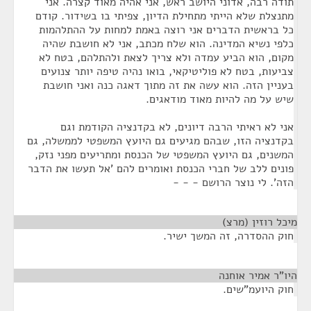
תודה רבה, אדוני היושב ראש, אני אהיה מאוד קצרה. אני
מתנצלת שלא הייתי מתחילת הדיון, צפיתי בו בשידור. קודם
כל בראשית הדברים אני רוצה באמת למחות על ההתלהמות
כלפי נשיא המדינה. הוא שלח מכתב, אני לא חושבת שהיה
מקום, הוא הביע עמדה ולא צריך לצאת ולהתלהם, בטח לא
צביעות, בטח לא פוליטיקאי, בואו נהיה טיפה יותר צנועים
בעניין הזה. הוא עשה את זה מתוך דאגה כנה ואני חושבת
שיש על מה להיות מאוד מודאגים.
אני לא ראיתי הרבה דיונים, לא בקדנציה הקודמת וגם
בקדנציה הזו, שבהם מגיעים גם היועץ המשפטי לממשלה, גם
המשנים, גם היועץ המשפטי של הכנסת ומתריעים מפני נזק,
פונים ללב של חברי הכנסת ואומרים להם 'אל תעשו את הדבר
הזה'. לי נוצר הרושם - - -
מיכל רוזין (מרצ)
¶
חוק ההסדרה, זה המשך ישיר.
היו"ר אמיר אוחנה
¶
חוק היועמ"שים.