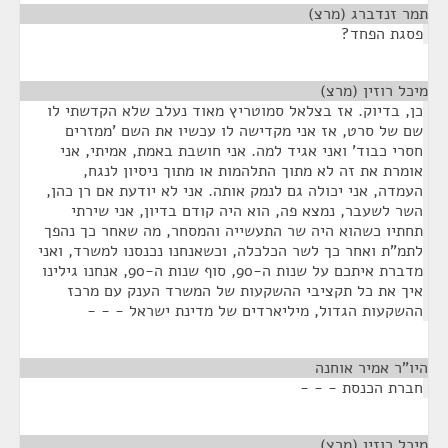
תמר זנדברג (מרצ)
¶
פסגת הפחד?
מיכל רוזין (מרצ)
¶
כן, בדיוק. אז בצלאל סמוטריץ מאוד נעלב שלא הקדשתי לו
שם של סרט, אז אני מקדישה לו עכשיו את השם 'ממזרים
חסרי כבוד' ואני אגיד למה. אני חושבת באמת, אמיתי, אני
אומרת את זה לא מתוך התלהמות או מתוך ניסיון לנגח,
העמדה, אני יכולה גם לנמק אותה. אני לא יודעת אם רן כהן,
השר לשעבר, נמצא פה, הוא היה קודם בדיון, אני שירתי
תחתיו כשהוא היה שר התעשייה והמסחר, מה שאחר כך נהפך
לתמ"ת ואחר כך לשר הכלכלה, וכשאנחנו נכנסנו למשרד, ואני
מדברת איתכם על שנות ה-90, סוף שנות ה-90, אנחנו גילינו
איך את כל תקציבי ההשקעות של המשרד הענק עם מרכז
ההשקעות הגדול, מיליארדים של מדינת ישראל - - -
היו"ר אמיר אוחנה
¶
חברת הכנסת - - -
מיכל רוזין (מרצ)
¶