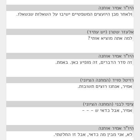
היו"ר אמיר אוחנה
¶
ולאחר מכן היועצים המשפטיים ישיבו על השאלות שנשאלו.
אלעזר שטרן (יש עתיד)
¶
למה אתה מוציא אותי?
היו"ר אמיר אוחנה
¶
זה סדר הדברים, זה מופיע כאן. באמת.
רויטל סויד (המחנה הציוני)
¶
אמיר, אנחנו רוצים תשובות.
ציפי לבני (המחנה הציוני)
¶
אמיר, אבל כדאי ש - - -
היו"ר אמיר אוחנה
¶
לא, אני מבין מה כדאי, אבל זו החלטתי.