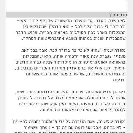
נינה תורן
¶
לא חשוב, בסדר. אז ההערה הראשונה שרציתי לומר היא -
וזה דבר די ברור וגלוי לכל - הוא הדמיון שמתבקש בין
המכללות בארץ לבין הקולג'ים בארצות הברית. פרוש הדבר
שהמכללות שונות במהותן משבע אוניברסיטאות המחקר.
נקודה שניה, שהיא לא כל כך ברורה לכל, אבל בכל זאת
מעניין שגברת ענת מאור הזכירה אותה, היא שהמכללות
בהשוואה לאוניברסיטאות הן מוסדות השכלה גבוהה חדשים
יחסית, ולכן אולי אין בהם עדיין מסורות והסדרים מגובשים,
ואינטרסים מושרשים, שקשה לעקור אותם כפי שאנחנו
יודעים.
בארגון חדש ומתהווה יש יותר גמישות והזדמנות לחידושים,
אפשר לבנות מהתחלה את יחסי המגדר על בסיס של שוויון.
דבר זה לא יקרה מעצמו, מאחר ואין ספק שהמכללות ירצו
ללמוד ולחקות את האוניברסיטאות המבוססות.
נקודה שלישית, שגם הוזכרה על ידי פרופסור נחמיה לב-ציון
- לא בדיוק, אבל אני רואה את זה כך - מאחר ששיעור