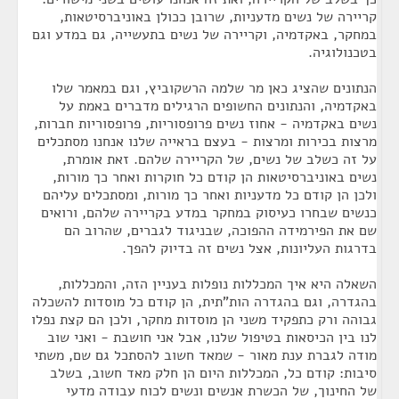
קריירה של נשים מדעניות, שרובן ככולן באוניברסיטאות,
במחקר, באקדמיה, וקריירה של נשים בתעשייה, גם במדע וגם
בטכנולוגיה.
הנתונים שהציג כאן מר שלמה הרשקוביץ, וגם במאמר שלו
באקדמיה, והנתונים החשופים הרגילים מדברים באמת על
נשים באקדמיה - אחוז נשים פרופסוריות, פרופסוריות חברות,
מרצות בכירות ומרצות - בעצם בראייה שלנו אנחנו מסתכלים
על זה כשלב של נשים, של הקריירה שלהם. זאת אומרת,
נשים באוניברסיטאות הן קודם כל חוקרות ואחר כך מורות,
ולכן הן קודם כל מדעניות ואחר כך מורות, ומסתכלים עליהם
כנשים שבחרו כעיסוק במחקר במדע בקריירה שלהם, ורואים
שם את הפירמידה ההפוכה, שבניגוד לגברים, שהרוב הם
בדרגות העליונות, אצל נשים זה בדיוק להפך.
השאלה היא איך המכללות נופלות בעניין הזה, והמכללות,
בהגדרה, וגם בהגדרה הות"תית, הן קודם כל מוסדות להשכלה
גבוהה ורק כתפקיד משני הן מוסדות מחקר, ולכן הם קצת נפלו
לנו בין הכיסאות בטיפול שלנו, אבל אני חושבת - ואני שוב
מודה לגברת ענת מאור - שמאד חשוב להסתכל גם שם, משתי
סיבות: קודם כל, המכללות היום הן חלק מאד חשוב, בשלב
של החינוך, של הכשרת אנשים ונשים לכוח עבודה מדעי