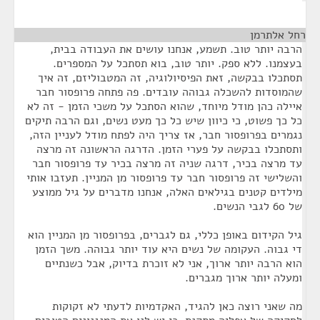
רחל אלתרמן
¶
הרבה יותר טוב. תשמע, אנחנו עושים את העבודה בבית,
בעצמנו. ללא ספק. יותר טוב, בוא תסתכל על המספרים.
תסתכלו בבקשה, זאת הפיסיולוגיה, זה המטבוליזם, זה איך
שהמוסדות להשכלה גבוהה עובדים. פה פתחה פרופסור חבר
איילה כהן מודל מיוחד, שהוא הסתכל על משכי הזמן - זה לא
כל כך פשוט, כי כיוון שיש כל כך מעט נשים, וגם הרבה תיקים
נגמרים בפרופסור חבר, אז צריך היה לפתח מודל לעניין הזה,
ותסתכלו בבקשה על פערי הזמן. הדרגה הראשונה זה מרצה
עד מרצה בכיר, דרגה שניה זה מרצה בכיר עד פרופסור חבר
והשלישי זה פרופסור חבר עד פרופסור מן המניין. תעזבו אותי
מילדים קטנים בגילאים האלה, אנחנו מדברים על גיל ממוצע
של 60 לגבי הנשים.
גיל הקידום באופן כללי, גם לגברים, בפרופסור מן המניין הוא
די גבוה. העקומה של נשים היא עוד יותר גבוהה. משך הזמן
הוא הרבה יותר ארוך, אני לא זוכרת בדיוק, אבל כשנתיים
ומעלה יותר ארוך מגברים.
מה שאני רוצה כאן להגיד, האקדמיות לדעתי לא זקוקות