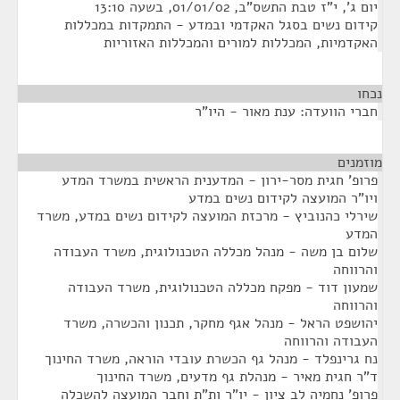
יום ג', י"ז טבת התשס"ב, 01/01/02, בשעה 13:10
קידום נשים בסגל האקדמי ובמדע - התמקדות במכללות
האקדמיות, המכללות למורים והמכללות האזוריות
נכחו
חברי הוועדה: ענת מאור - היו"ר
מוזמנים
¶
פרופ' חגית מסר-ירון - המדענית הראשית במשרד המדע
ויו"ר המועצה לקידום נשים במדע
שירלי כהנוביץ - מרכזת המועצה לקידום נשים במדע, משרד
המדע
שלום בן משה - מנהל מכללה הטכנולוגית, משרד העבודה
והרווחה
שמעון דוד - מפקח מכללה הטכנולוגית, משרד העבודה
והרווחה
יהושפט הראל - מנהל אגף מחקר, תכנון והכשרה, משרד
העבודה והרווחה
נח גרינפלד - מנהל גף הכשרת עובדי הוראה, משרד החינוך
ד"ר חגית מאיר - מנהלת גף מדעים, משרד החינוך
פרופ' נחמיה לב ציון - יו"ר ות"ת וחבר המועצה להשכלה