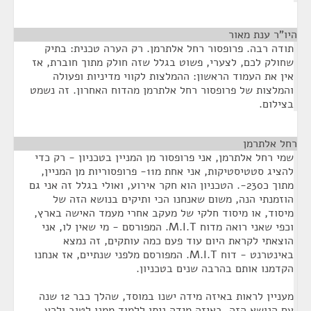
היו"ר ענת מאור
¶
תודה רבה. פרופסור רחל אלתרמן. רק הערה טכנית: בתיק
שחולק לכם, לצערי, פשוט בגלל שזה חולק מתוך חוברת, אז
אין את העמוד הראשון: ההמלצות לקווי מדיניות ופעולה
והמלצות של פרופסור רחל אלתרמן מהדוח האחרון. זה נשמט
בצילום.
רחל אלתרמן
¶
שמי רחל אלתרמן, אני פרופסור מן המניין בטכניון - רק כדי
להציג סטטיסטיקות, אני אחת מ11- פרופסוריות מן המניין,
מתוך כ230-. הטכניון הוא חקר אירוע, ואולי בגלל זה אני גם
הוזמנתי הנה, משום שאנחנו הכי ותיקים בנושא הזה של
מיסוד, או מיסוד חלקי של מעקב אחרי מעמד האישה בארץ,
וכפי שאני רואה מדוח M.I.T. המפורסם - מי שאין לו, אני
הוצאתי לקראת היום עוד פעם כמה עותקים, זה נמצא
באינטרנט - דוח M.I.T. המפורסם מלפני שנתיים, אז אנחנו
הקדמנו אותם בהרבה שנים בטכניון.
מעניין לראות באיזה מידה ישנו במוסד, שהלך כבר 12 שנה
עם הנושא הזה, באיזה מידה ניתן ללמוד ממנו לטוב ולרע.