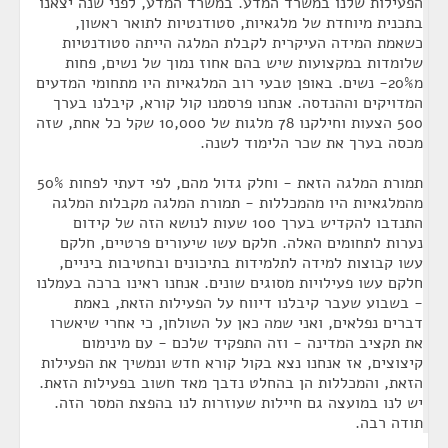
הפעילות שלנו במשרד המדע. במשרד המדע, לפני שנה יצאנו
בתכנית מיוחדת של מלגאיות, סטודנטיות לתואר ראשון,
כשאמת המידה העיקרית לקבלת המלגה הייתה סטודנטיות
שלומדות במקצועות שיש בהם אחוז נמוך של נשים, פחות
מ20%- נשים. באופן טבעי רוב המלגאיות היו מתחומי המדעים
המדויקים וההנדסה. אנחנו פרסמנו קול קורא, קיבלנו בערך
500 הצעות וחילקנו 78 מלגות של 10,000 שקל כל אחת, שזה
מכסה בערך את שכר הלימוד לשנה.
תמורת המלגה הזאת - וחלק גדול מהם, לפי דעתי לפחות 50%
מהמלגאיות היו מהמכללות - תמורת המלגה מקבלות המלגה
התנדבו להקדיש בערך 100 שעות לנושא הזה של קידום
נערות לתחומים האלה. חלקם עשו שיעורים פרטיים, חלקם
עשו קבוצות למידה לתלמידות בתיכונים ובחטיבות ביניים,
חלקם עשו פעילויות מסוגים שונים. אנחנו ראינו ברכה בעמלנו
- בשבוע שעבר קיבלנו דיווח על הפעילות הזאת, באמת
דברים נפלאים, ואני שמה כאן על השולחן, כי אחרי שיאשרו
את תקציב המדינה - וזה התפקיד שלכם - עם מינימום
קיצוצים, אז אנחנו נצא בקול קורא חדש ונמשיך את הפעילות
הזאת, והמכללות הן בהחלט נדבך מאד חשוב בפעילות הזאת.
יש לנו במועצה גם חיילות שעוזרות לנו בהפצת המסר הזה.
תודה רבה.