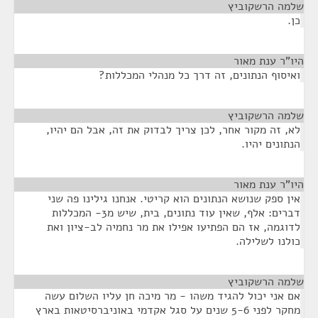
שלמה הרשקוביץ
¶
כן.
היו"ר ענת מאור
¶
ואיסוף הנתונים, זה דרך כל מנהלי המכללות?
שלמה הרשקוביץ
¶
לא, זה מקור אחר, לכן צריך לבדוק את זה, אבל הם יהיו,
הנתונים יהיו.
היו"ר ענת מאור
¶
אין ספק שנושא הנתונים הוא קריטי. אנחנו גילינו פה שני
דברים: אלף, שאין עוד נתונים, בית, שיש מ3- המכללות
לדוגמה, אז הם הפתיעו אפילו את מר נחמיה לב-ציון ואת
כולנו לשלילה.
שלמה הרשקוביץ
¶
אם אני יכול להגיד משהו - מר מיכה חן עליו השלום עשה
מחקר לפני 5-6 שנים על סגל אקדמי באוניברסיטאות בארץ