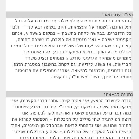
היו"ר ענת מאור
¶
זו הייתה כניסה לחנות שהיא לא שלה. אני מדברת על הנוהל
ועל החובה לשמור על העצמאות. היום בשעה רבע ל3- - ולכן
כל הדוברים, בבקשה לקחת בחשבון - במקום בשעה 3, אנחנו
מקיימים ישיבה - ואני מזמינה את כולכם, זו ישיבה דחופה,
קצרה, בנושא ההשפעות של הטלפונים הסלולריים - כל יומיים
יש לנו מידע הפוך בנושא המחקרי בנוגע. יהיו איתנו שני
מומחים מהמחקר הגרעיני סורק, 3 מומחים ונציג משרד
הבריאות, אז פשוט לידיעה, גם לקחת בחשבון במסגרת הזמן,
וגם מוזמנים, מוזמנות להישאר. אנחנו מתחילים עם פרופסור
נחמיה לב ציון, יושב ראש ות"ת, בבקשה.
נחמיה לב-ציון
¶
תודה ליושבת הראש, אני אהיה קצר. אחרי דברי הקצרים, אני
אבקש ממר שלמה הרשקוביץ, סמנכ"ל לתכנון ומידע שימסור
כמה דברים על הנתונים שאני רואה שחולקו לכם פה. אני
רוצה רק להגיד שתי מילים על המכללות - הספקתי לקרוא את
החומר שהוגש, אני נדהמתי לראות שבהבדל מן הציפיות, אחוז
הנשים בסגל האקדמי של המכללות - אלה 3 המכללות שניתנו
נתונים - הוא נמוך. זה לא היה צפוי, כלומר, מאותן סיבות