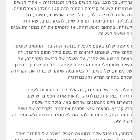
גרידא, כל מצב שבו הנשים במדע וטכנולוגיה - אחוז הנשים
שבוחרות לעשות קריירה בתחום הזה קטן מחלקן באוכלוסייה,
זה הפסד למדינה. לכן, בכל ראייה אפשרית, חשוב, גם
כלכלית, גם חברתית, גם פוליטית, להגיע גם בנושא הזה
לשוויון, בהתאם לאפשרויות, אז לוקחים את זה כנתון וחושבים
מה אפשר לעשות.
המועצה שלנו בעצם מטפלת בנושא הזה ב3- תחומים שונים:
תחום אחד, שאנחנו קוראים לו בשם כולל תחום החינוך, זה
באמת הנושא של לחנך, עד השלב של רכישת הקריירה, עד
השלב שמתחילים את הקריירה עצמה - כל מה שכרוך בחינוך
של נערות, של נשים, ולהביא כמה שיותר שיבחרו את הקריירה
שלהם בתחום המדע והטכנולוגיה.
החלק השני של התמונה, זה אלה שכבר בוחרות לעצמן
קריירה במדע וטכנולוגיה, לראות איזה חסמים יש שם,
ולצערנו חלק מהנתונים שהראו כאן, כולל מר שלמה
הרשקוביץ, מראים שיש חסמים אמיתיים בקריירה של נשים
בתחום הזה, שהסיבות להם הם לא תמיד ברורות ולא תמיד זה
רק היצע.
כלומר, הטיפול שלנו במועצה מטפל בשלב של החינוך ואחר
כך בשלב של הקריירה, ואת זה אנחנו עושים בשני מישורים: