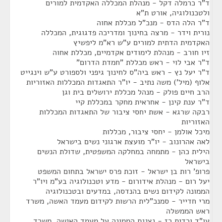
ד"ר כרמלה דקל - מנהלת המכללה האקדמית למורים
ולטכנולוגיה, אורט ת"א
ד"ר הלה הדס - מנכ"ל מכללת אחוה
נורית וידר - מרצה בחינוך ומדריכה פדגוגית, המכללה
האקדמית הדתית למורים ע"ש רא"מ ליפשיץ
זיו חורב - מנהלת לימודים אקדמיים, מכללת אחוה
ד"ר אבי לוי - ראש מכללת "חמדת הדרום"
ד"ר יעל נץ - ראש ביה"ס לחינוך גיפני ולספורט ע"ש וינגייט
אלוף (מיל') משה נתיב - יו"ר התאגדות המכללות האזוריות
הרב חיים פולק - מנהל מכללת ירושלים בית וגן
ד"ר ענת קינן - אחראית מחקר במכללת קיי
רבקה שרגא - אשת יחסי ציבור של התאגדות המכללות
האזוריות
מיכל אולמן - יחסי ציבור, מכללות
לאה אהרונוב - יו"ר מועצת ארגוני נשים בישראל
הילית כהן - מתמחה במחלקה המשפטית, שדולת הנשים
בישראל
פרופ' רות בן ישראל - זוכת פרס ישראל בתחום המשפט
יעל רום - מנהלת אידורום - מדע וטכנולוגיה בע"מ ויו"ר
הממונה לקידום נשים בהנדסה, במדעים ובטכנולוגיה
מרי חדייר - סמנכ"לית הרשות לקידום מעמד האשה, משרד
ראש הממשלה
עו"ד ורדית רז - נציגת הממונה על מעמד האישה, משרד