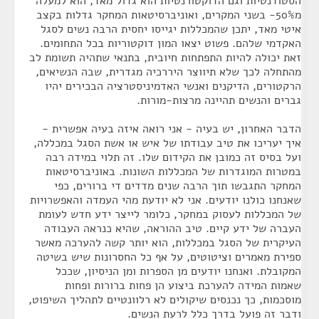
הסטודנטיות וגם הדוקטורנטיות הוא גדול מאד, הוא למעלה
מ50%- בשני המקרים, ואוניברסיטאות המחקר גדלות בקצב
איטי מאד, יתכן שהמכללות יגייסו יחסית הרבה נשים לסגל
האקדמי שלהם. פשוט יצאו המון דוקטוריות בכל התחומים.
זאת יכולה להיות התפתחות חיובית, בתנאי שתהיה תשומת לב
מהתחלה לכך שלא תיווצר היררכיה מגדרית, שבה הנשיאים,
הרקטורים, הדיקנים ואנשי האדמיניסטרציה הבכירים יהיו
גברים והנשים תהיינה מרצות-מורות.
הדבר האחרון, יש בעיה - אני רואה איזה בעיה אפשרית -
איך יעריכו את טיב עבודתו של איש או אשת הסגל במכללה,
ועל בסיס זה כמובן את הקידום שלו. זה תלוי במידה רבה
במטרות המוגדרות של המכללות השונות. באוניברסיטאות
המחקר התגבשו תוך הרבה שנים מדדים די ברורים, כפי
שאנחנו כולנו יודעים. אני לא יודעת מהי העמדה והאפשרויות
של המכללות לעסוק במחקר, כלומר לייצר ידע חדש לעומת
העברה של ידע קיים. טיב ההוראה, שהיא כנראה העבודה
העיקרית של הסגל במכללות, הוא יותר קשה להערכה מאשר
ספירת מאמרים וציטוטים, על אף כל החסרונות שיש בשיטה
המקובלת. ואנחנו יודעים מן הספרות ומן הניסיון, שככל
שאמות המידה להערכת ביצוע הן פחות ברורות ופחות
מוסכמות, כך נכנסים שיקולים לא רלוונטיים לתהליך השיפוט,
ודבר זה פועל בדרך כלל לרעת הנשים.