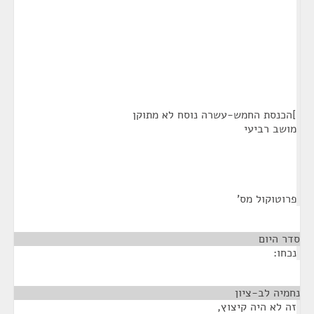
]הכנסת החמש-עשרה נוסח לא מתוקן
מושב רביעי
פרוטוקול מס'
סדר היום
¶
נכחו:
נחמיה לב-ציון
¶
זה לא היה קיצוץ,