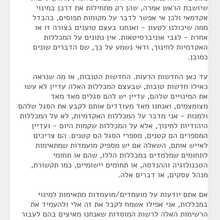
שיושבת הראש אמרה, שהן רק מתחילות את דרכן במינוי
אקדמאי ולכן אי אפשר לדבר על מקומות תפוסים, בהבדל
ממה שיכולנו לטעון - ואנחנו בעצם טוענים בצורה זו או
אחרת - לגבי אוניברסיטאות. אין נתונים על המכללות
האקדמיות לחינוך, ודאי נשמע על כך, שם הדברים שונים
כמובן.
עד כאן החדשות הרעות. החדשות הטובות, או מה שנראה
כאילו חדשות טובות, שבעצם המכללות האלה עדיין לא עשו
את המינויים שלהם, עדיין יש להם סגלים מאד מאד
מצומצמים, ואנחנו מאד מעודדים אותם לקבע את הסגל שלהם
ולמנות - אני מדבר על המכללות האקדמיות, לא על המכללות
היהודיות לחינוך, אלא על המכללות שקמות היום - ועדיין
המספרים הם קטנים, מספרי הסגל הם קטנים. הם צריכים
לאייש אותם, השאלה אם יש מספיק מועמדות שמתאימות
לתחומים שמלמדים במכללות הללו, שהם או תחומי
הטכנולוגיה וההנדסה, או תחומים יישומיים, כמו תקשורת,
מנהל עסקים, או דברים אלה.
אם אתם יודעות על מועמדים/מועמדות מתאימות למינוי
במכללות, אני אפילו אשמח לקבל את זה אלי ולהעמיד את
הרשימות האלה לרשות המוסדות שאנחנו מאיצים בהם לעבור