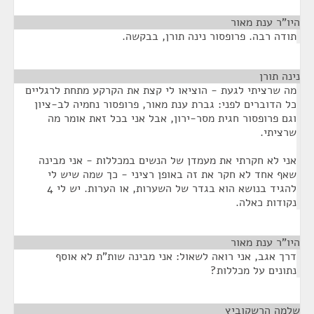
היו"ר ענת מאור
¶
תודה רבה. פרופסור נינה תורן, בבקשה.
נינה תורן
¶
מה שרציתי לגעת - הוציאו לי קצת את הקרקע מתחת לרגליים
כל הדוברים לפני: גברת ענת מאור, פרופסור נחמיה לב-ציון
וגם פרופסור חגית מסר-ירון, אבל אני בכל זאת אומר מה
שרציתי.
אני לא חקרתי את מעמדן של הנשים במכללות - אני מבינה
שאף אחד לא חקר את זה באופן רציני - כך שמה שיש לי
להגיד בנושא הוא בגדר של השערות, או הערות. יש לי 4
נקודות כאלה.
היו"ר ענת מאור
¶
דרך אגב, אני רואה לשאול: אני מבינה שות"ת לא אוסף
נתונים על מכללות?
שלמה הרשקוביץ
¶