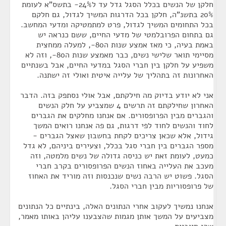
חלקן של הנשים בכלל הסגל גדל עד ל24%- בתשס"א לעומת
20% בתשנ"ה, חלקן בכל הדרגות המשיך לגדול, גם חלקם
בכל התחומים המשיך לגדול, פרט למתמטיקה ומדעי המחשב.
גם בתחום הפרובלמטי של מדעי החיים, ששם כנראה יש
באמת בעיה, כי מאז אמצע שנות ה80-, למעלה ממחצית
מסיימי תואר שלישי נשים, כבר מאמצע שנות ה80-, וזה לא
משפיע על חלקן בין חברי הסגל במדעי החיים, אבל בשנתיים
האחרונות זה בתהליך של עלייה איטית ואולי זה ישתנה.
אני לא יודע בדיוק מה חילקתם, אבל אולי נסתפק בזה. הדבר
האחרון שחילקתם זה תרשים 4 שמצביע על חלק הנשים
והגברים מבין הפרופסורים. אם אנחנו מחלקים את הגברים
לחוד והנשים לחוד לפי דרגות, גם פה אנחנו רואים המשך
גידול, אלא שכאן צריכים לקחת בחשבון שאצל הגברים -
מספר הגברים בין חברי סגל בכלל, וצעירים ביניהם, לא גדל
כמעט, לעומת זאת יש כניסה גדולה של נשים מלמטה, וזה
מעכב את העלייה באחוז הנשים הפרופסורים בקרב חברי
הסגל. פשוט יש הרבה נשים שנכנסות וזה מוריד את האחוז
של פרופסוריות מבין חברי הסגל.
אנחנו נמשיך לעקוב אחרי הנתונים האלה, בינתיים כל הנתונים
מצביעים על המשך אותן מגמות שהצבענו עליהן באותו מאמר,