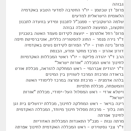
גבוהה
פרופ' דן שכטמן - יו"ר החטיבה למדעי הטבע באקדמיה
הלאומית הישראלית למדעים
שלמה הרשקוביץ - סמנכ"ל לתכנון ומידע בוועדה לתכנון
ותקצוב, המועצה להשכלה גבוהה
פרופ' רחל אלתרמן - יועצת לקידום מעמד האשה בטכניון
ד"ר נירה פנסר - החוג להסטוריה כללית, אוניברסיטת חיפה
פרופ' נינה תורן - יו"ר הפורום לקידום נשים באקדמיה
דורון אהרון - מרכז מחקר ומדע, הכנסת
הרב ד"ר יהודה פליקס - יו"ר ראשי המכללות האקדמיות
לחינוך וראש המכללה "אורות ישראל"
ד"ר יהודית אברהמי - ראש המחלקה להוראה, מכללת אורט
בראודה ומרכזת המרכז לשוויון בין המינים
בלהה אדמנית - מרכזת ומרצה במרכז ללימודי האשה
והמשפחה, מכללת תלפיות
ויטלא ארזי - ראש המסלול העל-יסודי, מכללת "אורות
ישראל"
רינה בויאר - ראש המחלקה לחינוך, מכללת ירושלים בית וגן
חוה בלוך - מרכזת מסלול חינוך מיוחד, המכללה האקדמית
לחינוך אפרתה
מרתה גנות - מנכ"ל התאגדות המכללות האזוריות
ד"ר צבי גסטוירט - ראש המכללה האקדמית לחינוך אפרתה