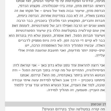
מניפה, שדורגו הפקולטות על פי שיעור הנשים, ואז אנחנו
רואים: הנדסת מזון, שזה ביו-טכנולוגיה. מקצוע הנדסי,
הנדסת מזון, שיעור גבוה מאד של נשים - אל תקחו את זה
כמובן מאליו, זה לא ככה במדינות אחרות. הנדסה כימית,
חברות וחברים, המקצוע הכי מלוכלך בטכניון, כבר הרבה
מאש שנים יש הרבה ואפילו רוב של סטודנטיות. לעומת זאת
אין שום קורלציה בפקולטות הללו בין שיעור הסטודנטיות
ושיעור חברות הסגל. זאת אומרת, הטעון שלא היו בוגרות הוא
כבר לא קיים די הרבה זמן. לא היה גיוס מספיק לדברים
האלה. עכשיו התהליך הזה של האוסמוזה הרכה, יש
טיפ-טיפה יותר מודעות, ואני חושבת שהשנה תהיה אולי
עלייה.
אני רוצה להראות עוד נתון שלא נדון כאן - אני קוראת לזה
הפיסיולוגיה, התזרים של מה קורה בתוך חברות הסגל - וזה
הנושא הרגיש ביותר באקדמיה, מה הוא? קידום. אנחנו
פיתחנו בטכניון - דרך אגב האלוף לפידות עשה איתי עבודה
טובה, למד את העניין, אבל הנשיא החדש עוד צריך ללמוד
את העניין. תשמעו, זה תהליך למידה.
דן שכטמן
¶
מה קורה בפקולטה שלך בקידום הנשים?