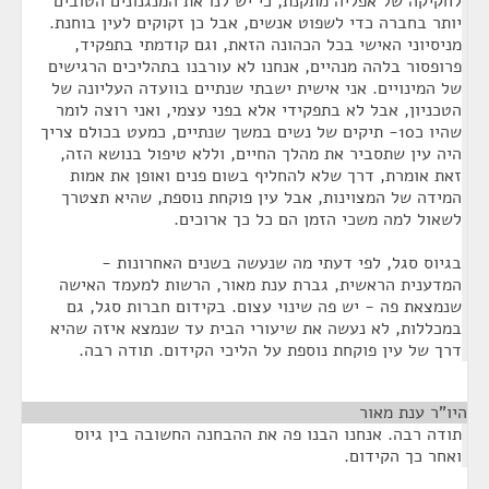
לחקיקה של אפליה מתקנת, כי יש לנו את המנגנונים הטובים
יותר בחברה כדי לשפוט אנשים, אבל כן זקוקים לעין בוחנת.
מניסיוני האישי בכל הכהונה הזאת, וגם קודמתי בתפקיד,
פרופסור בלהה מנהיים, אנחנו לא עורבנו בתהליכים הרגישים
של המינויים. אני אישית ישבתי שנתיים בוועדה העליונה של
הטכניון, אבל לא בתפקידי אלא בפני עצמי, ואני רוצה לומר
שהיו כ10- תיקים של נשים במשך שנתיים, כמעט בכולם צריך
היה עין שתסביר את מהלך החיים, וללא טיפול בנושא הזה,
זאת אומרת, דרך שלא להחליף בשום פנים ואופן את אמות
המידה של המצוינות, אבל עין פוקחת נוספת, שהיא תצטרך
לשאול למה משכי הזמן הם כל כך ארוכים.
בגיוס סגל, לפי דעתי מה שנעשה בשנים האחרונות -
המדענית הראשית, גברת ענת מאור, הרשות למעמד האישה
שנמצאת פה - יש פה שינוי עצום. בקידום חברות סגל, גם
במכללות, לא נעשה את שיעורי הבית עד שנמצא איזה שהיא
דרך של עין פוקחת נוספת על הליכי הקידום. תודה רבה.
היו"ר ענת מאור
¶
תודה רבה. אנחנו הבנו פה את ההבחנה החשובה בין גיוס
ואחר כך הקידום.