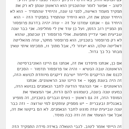
לטוב - אפשר לומר שהטכניון הוא הראשון שנתן לא רק את
תפקיד מעמד האישה, לפני 12 שנה, והיחיד שהתמיד - הוא לא
היחיד שנתן את זה, הוא היחיד שהתמיד בתפקיד הזה - הוא
היחיד גם - אנחנו עמדנו על זה - שזה יהיה בדרגת פרופסור
מן המניין רוב הזמן, ועל כן עוד אין לי מחליפה. אני כבר שנה
שביעית ואני עדיין מחפשת. אולי פרופסור דן שכטמן, שהוא
לא רק פרופסור בטכניון, הוא פרופסור מחקר, שזה מהאליטה
דאליטה שלנו, הוא יעזור לי, אבל מתוך 11, תסכימו איתי שאין
מבחר כל כך גדול.
אם כן, אנחנו מיסדנו את זה, אנחנו גם היינו האוניברסיטה
הראשונה שבה הנשיא - והיה אז פרופסור תדמור - הסכים
לכנס את הדיקנים ולייחד ישיבת דיקנים מיוחדת לנושא הזה,
זה היה בשנת 1995 - אז היינו שוב הראשונים. אנחנו
הראשונים - אני הנהגתי הודעה לחבר הנאמנים בנושא הזה,
כמעט שנה בשנה, כשמוגש להם הדוח, אני המצאתי את
המוסד הזה, זה גם ראשון - נשים וגברים בטכניון, זה מופיע
באנגלית ובעברית - יש מספיק עותקים למי שרוצה - וזה כבר
שנה שביעית שזה מוגש לחבר הנאמנים. לא הם ביקשו את זה,
אבל אני הצעתי את זה וזה ככה מוסד.
זה הייתי אומר לטוב. לגבי השאלה באיזה מידה התפקיד הזה