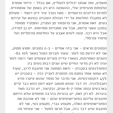
משפיע, ומה אנחנו יכולים להמליץ, אם בכלל - הייתי אומרת
שלפחות מהניסיון שלי, ההשפעה היא רק באופן של אוסמוזיס.
למרות הדיונים הרשמיים - מאז נערך עוד דיון רשמי - מעולם
לא נתקבלו החלטות על ידי הנהלת הטכניון בנושא של קידום
נשים. זאת אומרת, אני פרופסור מן המניין, התפקיד ממוסד
במובן שאני קיימת, אבל אין סמכויות מסוימות. יש כן למידה,
אבל היא רכה. קשה לשים אצבע על החלטות פורמליות ועל
מיסוד פורמלי.
הנתונים מראים - אני בזה אסיים - 2-3 נתונים: חמוץ מתוק,
אני לא יודעת מה לומר. שעור חברות הסגל נשאר 10% ב6-
השנים האחרונות, נשארו עדיין פערים עצומים ואני רוצה לומר
שזה לא רק מדעי החיים שיש שנים רבות נשים בין
הסטודנטים בטכניון - וזאת הפתעה אני חושבת לרוב, שעוד
לא שמעו אותי נותנת פה תזמורת לעניין הזה - בטכניון יש
45% דוקטורנטיות. אני מדבר על מוסד שהוא עיקרו מדע
וטכנולוגיה. זה דבר שהוא משאב יוצא דופן והוא כבר קיים
בארבעים וכמה אחוז 6-7 שנים, ובקיצור, יש הרבה מאד
בוגרות. לא רק זאת, יש בוגרות בהרבה תחומים שלא הייתם
חושבים עליהם בסטריאוטיפים שהם - אני לא אוהבת את
הסטריאוטיפים האלה, מקצוע גברי, מקצוע נשי, אני לא
חושבת שיש דבר כזה, אבל תראו למשל - אני עשיתי פה