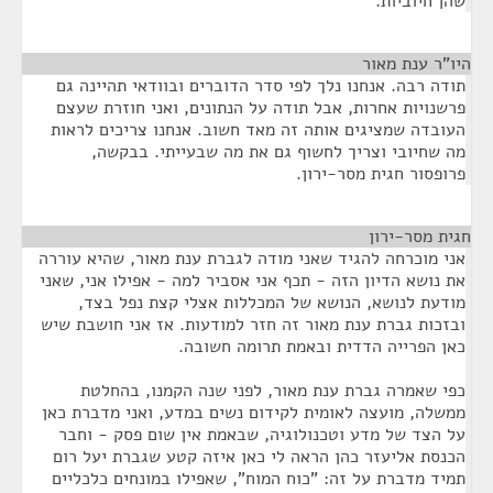
שהן חיוביות.
היו"ר ענת מאור
¶
תודה רבה. אנחנו נלך לפי סדר הדוברים ובוודאי תהיינה גם
פרשנויות אחרות, אבל תודה על הנתונים, ואני חוזרת שעצם
העובדה שמציגים אותה זה מאד חשוב. אנחנו צריכים לראות
מה שחיובי וצריך לחשוף גם את מה שבעייתי. בבקשה,
פרופסור חגית מסר-ירון.
חגית מסר-ירון
¶
אני מוכרחה להגיד שאני מודה לגברת ענת מאור, שהיא עוררה
את נושא הדיון הזה - תכף אני אסביר למה - אפילו אני, שאני
מודעת לנושא, הנושא של המכללות אצלי קצת נפל בצד,
ובזכות גברת ענת מאור זה חזר למודעות. אז אני חושבת שיש
כאן הפרייה הדדית ובאמת תרומה חשובה.
כפי שאמרה גברת ענת מאור, לפני שנה הקמנו, בהחלטת
ממשלה, מועצה לאומית לקידום נשים במדע, ואני מדברת כאן
על הצד של מדע וטכנולוגיה, שבאמת אין שום פסק - וחבר
הכנסת אליעזר כהן הראה לי כאן איזה קטע שגברת יעל רום
תמיד מדברת על זה: "כוח המוח", שאפילו במונחים כלכליים