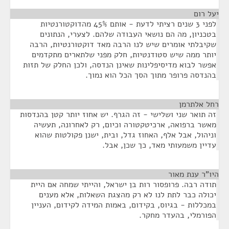
יעל רום
¶
לפני 3 שנים רציתי לדעת - אותם 45% מהדוקטורנטיות
בטכניון, מה הם נושאי העבודה שלהם. לצערי, הנתונים
שקיבלתי אומרים שיש לנו הרבה מאד דוקטורנטיות, הרבה
יותר ממה שיש סטודנטיות, חלק מפני שלתארים מתקדמים
אפשר לבוא מדיסיפלינות שאינן הנדסה, ולכן החלק של תזות
בהנדסה פרופר מתוך הסך הכל הוא נמוך.
רחל אלתרמן
¶
זה תואר שני ושלישי - זה הגרף. יש אחוז יותר קטן בהנדסות
מאשר ברפואה, ארכיטקטורה וכיום, רק לאחרונה, תעשיה
וניהול, אבל אלף, האחוז גדל, ובית, ישנן פקולטות שהוא
עדיין משמעותי מאד, כך שכן, אבל.
היו"ר ענת מאור
¶
תודה רבה. פרופסור רות בן ישראל, והייתי שמחה אם היית
יכולה כבר לתת לנו לא רק מהצגת השאלות, אלא מענים
במכללות - בגיוס, בקידום, באמות המידה לקידום, העניין
הפורמלי, בהעדר מחקר.