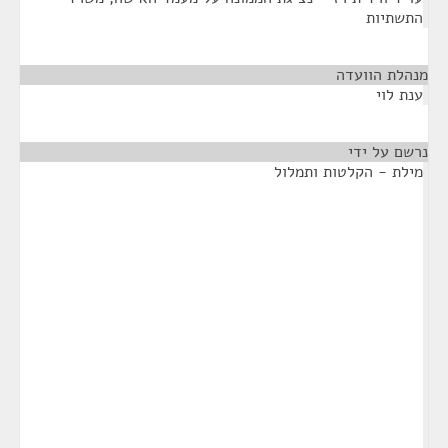
התשתיות
מנהלת הוועדה
¶
ענת לוי
נרשם על ידי
¶
מילת - הקלטות ותמלול