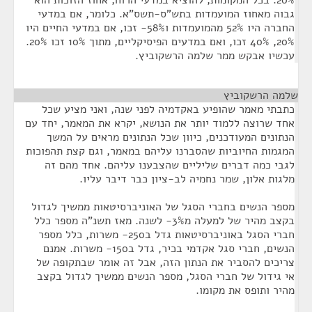
20%. בכל המקומות, להוציא במדעי הרוח, אחוז הזוכות הוא
גבוה מאחוז המועמדות בתש"ס-תשס"א. כלומר, אם במדעי
החברה היו 52% מהמועמדות ו58%- זכו, אם במדעי החיים היו
20%, 40% זכו, ואם במדעים הפיסיקליים, מתוך 10% זכו 20%.
עכשיו אבקש ממר שלמה הרשקוביץ.
שלמה הרשקוביץ
¶
כתבתי מאמר שהופיע באקדמיה לפני שנה, ואני מציע שכל
אחד שרוצה ללמוד יותר את הנושא, יקרא את המאמר, יחד עם
הנתונים המעודכנים, כיוון שכל הנתונים מראים על המשך
המגמות החיוביות שהסברנו עליהם במאמר, וגם קצת תהפוכות
לגבי כמה דברים שליליים שהצבענו עליהם. אחד מהם זה
מלגות אלון, שמר נחמיה לב-ציון כבר דיבר עליו.
מספר הנשים בחברי הסגל של האוניברסיטאות ממשיך לגדול
בקצב מהיר של למעלה מ3%- לשנה. מאז תשנ"ה מספר כלל
חברי הסגל באוניברסיטאות גדל ב250- משרות, כלל מספר
הנשים, חברי סגל אקדמי בכיר, גדל ב150- משרות. אמנם
צריכים להסביר את הנתון הזה, אבל זה אומר שבתקופה של
אי גידול של חברי הסגל, מספר הנשים ממשיך לגדול בקצב
מהיר ותופס את מקומו.