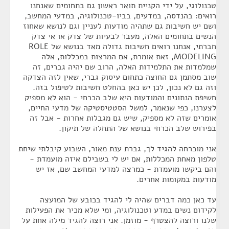
טכנולוגי, על ידי הקניית תואר ראשון גם בתחומים שאנחנו
רואים: בהנדסה, במדעים, בביו-טכנולוגיה, במדעי המחשב,
ושם יש חשיבות גם שתהיה מודעות לעניין וגם לנושא שאחוז
הנשים בתחומים האלה, מעבר לבעיות של צדק או אי צדק
חברתי, אנחנו רואים חשיבות גדולה מאד בנושא של ROLE
MODELING, זאת אומרת, אם המרצות במכללות, אלה
שמלמדות את התלמידות האלה, הרוב שם יהיה גברים, זה
שוב מסתמן גם החוצה כתחום עיסוק גברי, שאין לזה הצדקה
וזה גם לא נכון, לכן יש כאן בהחלט חשיבות לטיפול בזה.
חשיפת הנתונים והמודעות היא שלב הכרחי - הוא לא מספיק
לצערנו, כפי שנאמר, למשל הסטטיסטיקה של מדעי החיים,
אומרים שזה לא מספיק, שיש גם מגבלות אחרות - אבל זה
בפירוש שלב הכרחי בנושא של התחלה של תיקון.
אני מוכרחה להגיד לך, גברת ענת מאור, השבוע קיבלתי שיחת
טלפון מאחת המכללות, אם יש לי בשבילם איזה מועמדת -
והם ביקשו מועמדת - כמרצה למדעי המחשב שם, אז יש
מודעות במקומות אחרים.
עד כאן כמה דברים שהיה לי להגיד בכובע של המועצה
לקידום נשים במדע וטכנולוגיה, ומי שלא מכיר את הפעילות
שלנו ורוצה להצטרף - מוזמן. אני רוצה להגיד מילה אחת על