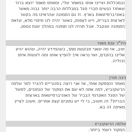
ובמכללות וציינו אותו במאמר שלי, ומאותו מאמר יוצא ברור
שאחוז הנשים חברי סגל במכללות הרבה יותר גבוה מאשר
באוניברסיטאות בארץ. זו גם התמונה שהראינו פה בקשר
לארצות הברית, ויש לצפות, כאשר יהיה לנו מיפוי מלא, שזאת
התמונה שנקבל. אבל תהיה לנו תמונה במהלך שנת 2002.
היו"ר ענת מאור
¶
טוב, אז מה שאני מבקשת ממך, כשהמידע יהיה, שהוא יגיע
אלינו בהקדם, ואז נראה איך להפיץ אותו ומה לעשות איתו
וכוליה.
נינה תורן
¶
מאחר והפסקת אותי, אז אני רוצה בסוגריים להגיד למר שלמה
הרשקוביץ, למה אתה לא שם את המקור של הנתונים, למשל
של הסגל האקדמי הבכיר של האוניברסיטאות בארצות
הברית? זה חשוב, כי לי יש נתונים קצת אחרים. חשוב לציין
מאיפה זה בא.
שלמה הרשקוביץ
¶
המקור רשמי ביותר.