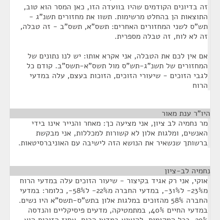
זה בדיונים הקודמים שהיו בוועדה הזו, כאן המסר הוא טוב,
התוצאות הן בהחלט מרשימות. תשוו את מחזורים תשנ"ג -
תש"ס לשני המחזורים האחרים: תשס"א, תשס"ב - זה טבלה,
זה לא לוח, זה טבלה מספרית.
אם אין לכם את הטבלה, אני אקרא אותו: יש לנו נתונים של
המחזורים של תשנ"ג-תש"ס מול תשס"א-תשס"ב. קודם כל
לגבי הזוכים - שיעורי הזוכים, הזוכות בעצם, עלה במדעי
הרוח
היו"ר ענת מאור
¶
מר נחמיה לב ציון, אני מציעה כך: מאחר והנייר אינו בידי
האנשים, ומלגות אלון לא קשורות למכללות, אני מבקשת
ברשותך שנשאיר את הנושא הזה לישיבה עם האוניברסיטאות.
נחמיה לב-ציון
¶
אוקי, אני רק אגיד בקיצור - שיעור הזוכים עלה במדעי הרוח
מ23%- ל31%-, במדעי החברה מ22%- ל58%-, כלומר: במדעי
החברה 58% מהזוכים במלגות אלון בתש"ס-תשס"א היו נשים.
במדעי החיים 40%, במתמטיקה, מדעים פיסיקליים והנדסה