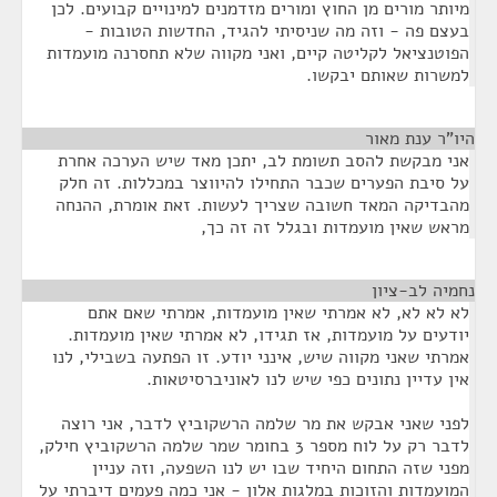
מיותר מורים מן החוץ ומורים מזדמנים למינויים קבועים. לכן
בעצם פה - וזה מה שניסיתי להגיד, החדשות הטובות -
הפוטנציאל לקליטה קיים, ואני מקווה שלא תחסרנה מועמדות
למשרות שאותם יבקשו.
היו"ר ענת מאור
¶
אני מבקשת להסב תשומת לב, יתכן מאד שיש הערכה אחרת
על סיבת הפערים שכבר התחילו להיווצר במכללות. זה חלק
מהבדיקה המאד חשובה שצריך לעשות. זאת אומרת, ההנחה
מראש שאין מועמדות ובגלל זה זה כך,
נחמיה לב-ציון
¶
לא לא לא, לא אמרתי שאין מועמדות, אמרתי שאם אתם
יודעים על מועמדות, אז תגידו, לא אמרתי שאין מועמדות.
אמרתי שאני מקווה שיש, אינני יודע. זו הפתעה בשבילי, לנו
אין עדיין נתונים כפי שיש לנו לאוניברסיטאות.
לפני שאני אבקש את מר שלמה הרשקוביץ לדבר, אני רוצה
לדבר רק על לוח מספר 3 בחומר שמר שלמה הרשקוביץ חילק,
מפני שזה התחום היחיד שבו יש לנו השפעה, וזה עניין
המועמדות והזוכות במלגות אלון - אני כמה פעמים דיברתי על