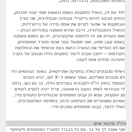
כחתימה מאובטחת, כהגדרתה בחוק.
יחד עם זה, הואיל והתקנות באמת נושאות אופי טכני מובהק,
והחוק מבקש להיות נייטרלי מבחינה טכנולוגית, אני מבין
שבתקנות אי אפשר לקיים את אותה מידה של נייטרליות;
והואיל והטכנולוגיה, דרכה שהיא משתנה במהירות הבזק –
ואם השווית את זה ללוחמה אלקטרונית, זה מן הסתם משתנה
באותו קצב ממש, ואני מתנצל בפני אנשי משרד המשפטים,
אם לא העליתי את ההערה הזאת בעת שראיתי את ההחלטות
הקודמות – ייתכן שנכון ליצור בתקנות הללו מנגנון של בקרה
וחשיבה חוזרת אחת לשנה.
ראיתי מנגנונים כאלה בחקיקה אמריקאית. כאשר הנושאים היו
לא מובנים מאליהם, נאמר שאחת ל-X זמן, יגיש הגורם
המטפל בחוק דו"ח לקונגרס בעניינים הללו. כך גם כאן. נדמה
לי שבוודאי לאחר השנה הראשונה, צריך יהיה להפיק לקחים
מן התקנות, שמא הן קבעו מחסומים טכנולוגיים נוקשים מדי,
שאינם מאפשרים את השימוש הרחב בחתימה האלקטרונית,
ואולי להפך, קבעו מחסומים נמוכים מדי.
היו"ר מיכאל איתן
¶
אני אענה לך על כך. עם כל הכבוד למשרד המשפטים ולשיתוף