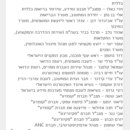
כללית
חזי כאלו - סמנכ"ל תכנון ומידע, שירותי בריאות כללית
אלי בן נתן - יחידת המחשוב, משרד הבריאות
עו"ד אביגדור דנן - עוזר ראשי ליועצת המשפטית, משרד
החינוך
אהוד גלב - מרכז בכיר בשה"מ (שירות ההדרכה והמקצוע),
משרד החקלאות
עופר ישי - יועץ מקצועי לסגן מנהל מינהל האוכלוסין,
משרד הפנים
דוד גוטמן - ראש ענף תוכנה, מכון התקנים הישראלי
עו"ד פרלי שר - לשכה משפטית, רשות הדואר
שמואל קלפנר - מנהל שירות העברת מסרים, רשות הדואר
עו"ד חיים רביה - מומחה למשפט באינטרנט
עו"ד עדי קידנר - חבר ועדת המחשוב, לשכת עורכי-הדין
דורון שקמוני - נשיא איגוד האינטרנט הישראלי
רוני גרוס - נשיאות לשכת מנתחי מערכות מידע בישראל
זאב שטח - מנכ"ל חברת "קומדע"
ליאור יותם - סמנכ"ל פיתוח עסקי, חברת "קומדע"
עו"ד חנה אזולאי - מייצגת את חברת "קומדע"
אבי נגר - מנכ"ל חברת "סקיורינט"
יורם הכהן - סמנכ"ל חברת "סקיורינט"
אלי שחמון - מנהל אדמיניסטרטיבי, חברת ANC