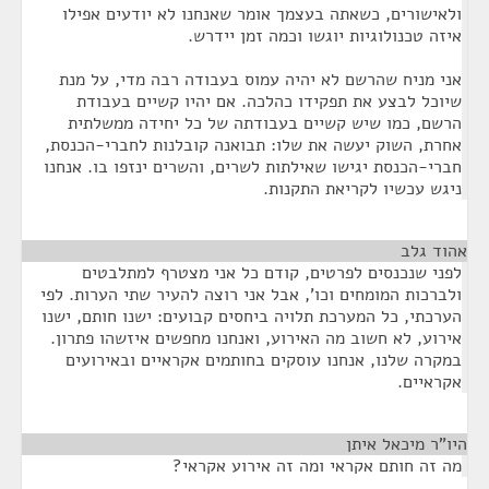
ולאישורים, כשאתה בעצמך אומר שאנחנו לא יודעים אפילו
איזה טכנולוגיות יוגשו וכמה זמן יידרש.
אני מניח שהרשם לא יהיה עמוס בעבודה רבה מדי, על מנת
שיוכל לבצע את תפקידו כהלכה. אם יהיו קשיים בעבודת
הרשם, כמו שיש קשיים בעבודתה של כל יחידה ממשלתית
אחרת, השוק יעשה את שלו: תבואנה קובלנות לחברי-הכנסת,
חברי-הכנסת יגישו שאילתות לשרים, והשרים ינזפו בו. אנחנו
ניגש עכשיו לקריאת התקנות.
אהוד גלב
¶
לפני שנכנסים לפרטים, קודם כל אני מצטרף למתלבטים
ולברכות המומחים וכו', אבל אני רוצה להעיר שתי הערות. לפי
הערכתי, כל המערכת תלויה ביחסים קבועים: ישנו חותם, ישנו
אירוע, לא חשוב מה האירוע, ואנחנו מחפשים איזשהו פתרון.
במקרה שלנו, אנחנו עוסקים בחותמים אקראיים ובאירועים
אקראיים.
היו"ר מיכאל איתן
¶
מה זה חותם אקראי ומה זה אירוע אקראי?