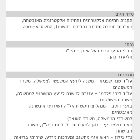
סדר היום
תקנות חתימה אלקטרונית (חתימה אלקטרונית מאובטחת,
מערכות חומרה ותוכנה ובדיקת בקשות), התשס"א-2001
נכחו
¶
חברי הוועדה: מיכאל איתן - היו"ר
אליעזר כהן
מוזמנים
¶
עו"ד טנה שפניץ - משנה ליועץ המשפטי לממשלה, משרד
המשפטים
עו"ד ליהי פלדמן - עוזרת למשנה ליועץ המשפטי לממשלה,
משרד המשפטים
בועז דולב - מנהל פרויקט תהיל"ה (שירותי אינטרנט
מאובטחים
למשרדי הממשלה, משרד האוצר)
מאיר וולצוביץ - סגן למערכות כלכליות במל"ן, משרד
הביטחון
גדי גילון - ראש אגף מחשוב ומערכות מידע, שירותי בריאות