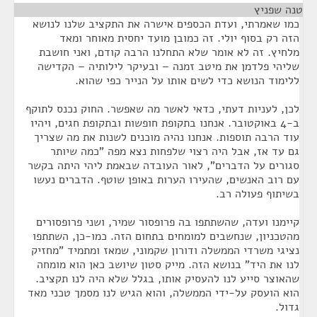
טנה שפניץ
¶
כמו שאמרתי, ועדת הכספים אישרה את התקציב שלנו לנושא
הזה רק בסוף יולי. זה כמובן מועד יחסית מאוחר ומאד
מלחיץ. זה לא אומר שלא התחלנו הרבה קודם, ואני חושבת
שליהי פלדמן את מיטב זמנה – ובעיקר לילותיה – הקדישה
ללימוד הנושא כדי לשים אותו על הנייר כפי שהוא.
לכן, לעניות דעתי, כדאי לאשר מה שאפשר. החוק נכנס לתוקף
ב-4 באוקטובר. אנחנו בתקופת חופשות ובתקופת חגים, ויהיו
עוד הרבה תוספות. אנחנו נהיה מוכנים לשנות את מה שצריך
גם עד אז, אבל היה רצוי שלפחות נצא מפה "כמה שיותר
סגורים על הדברים", לאור העובדה שבאמת ליהי היתה בקשר
עם רוב האנשים, שהעירו הערות באופן שוטף. הדברים נעשו
בשיתוף פעולה רב.
קיימנו ועדה, שהשתתפו בה פרופסור שמיר, ושני פרופסורים
מהטכניון, שנחשבים למומחים בתחום הזה. כמו-כן, השתתפו
נציגי משרדי הממשלה ודורון שקמוני, שמאז ומתמיד "מחזיק
לנו את היד" בנושא הזה. מייק סטון שיושב כאן הוא מומחה
שהאוצר סייע לנו להעסיק אותו, בגלל שלא היה לנו תקציב.
הוא הועסק על-ידי הממשלה, והוא הגיש לנו מסמך טכני מאד
גדול.