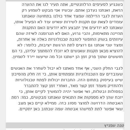
כשנגיע לסעיפים הרלוונטיים, אתה תעיר לנו את ההערה
הזאת, ואנחנו נעדכן אותם. עכשיו אני מבקש לשמוע רק
הערות לגבי הדילמה שמצד אחד כולנו בתחושה שאנחנו
עומדים לצאת עם תקנות לשירות שאיש עוד לא הפעיל אותו,
שאנחנו לא יודעים איך יתבצע ולא יודעים האם התקנות
תהיינה מתאימות, והכי גרוע, האם לא תגרומנה לאיזה שהם
עיוותים בשוק החופשי לטובת טכנולוגיות כאלה או אחרות,
ומצד שני אנחנו גם רוצים לתת הרגשת יציבות, כלומר: לא
להוציא מכאן תקנות שאנשים לא יוכלו להסתמך עליהן, כי הם
חוששים שתוך פרק זמן הן ישתנו וכל מה שיעשו יירד לטמיון.
לגבי החלק השני, אף אחד מאתנו לא יכול לשחרר את האנשים
שעובדים עם הטכנולוגיות ומפתחים אותן, כי זה חלק מהסיכון
שיש בעיסוק בתחום הזה. החברות יכולות לפתח טכנולוגיות
ולהחזיק מעמד זמן קצר מאד, ואחרי זמן קצר להתברר
כפסולות ובטלות, ואי אפשר יהיה להמשיך לקיים אותן, כי
יוכח שהן לא מספקות את התנאים שאנחנו מבקשים, כמו: רמת
האבטחה הדרושה למוצר מסוג כזה. ממילא קיים כאן מצב
שאי אפשר לתת למישהו אבטחה שמה שכתוב כאן יתקיים.
טנה שפניץ
¶