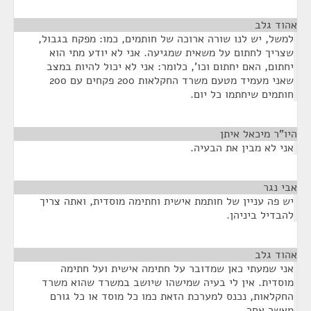
אהוד גלב
¶
למשל, יש לנו שורה ארוכה של חותמים, כמו: מפקח בגבול,
שצריך לחתום על משאית שמגיעה. אני לא יודע מתי הוא
יחתום, האם יחתום וכו', כלומר: אני לא יכול להיות במצב
שאני מעמיד מטעם משרד החקלאות 200 פקחים עם 200
חותמים שיחתמו כל יום.
היו"ר מיכאל איתן
¶
אני לא מבין את הבעיה.
אבי נגר
¶
יש פה עניין של חותמת אישית וחתימה מוסדית, ואתה צריך
להבדיל ביניהן.
אהוד גלב
¶
אני שמעתי כאן שמדובר על חתימה אישית ועל חתימה
מוסדית. אין לי בעיה שמישהו שיושב במשרד שהוא משרד
החקלאות, נכנס למערכת הזאת כמו כל מוסד או כל גורם
מאשר אחר.