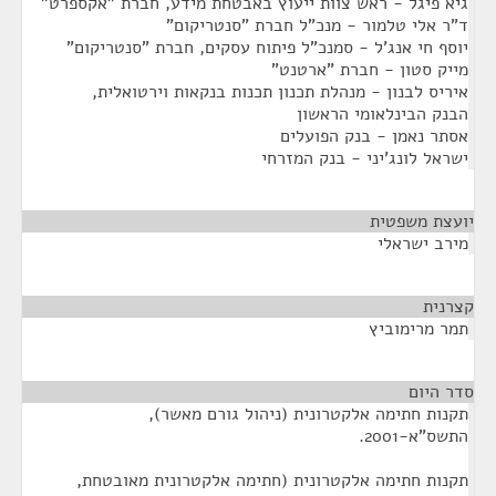
גיא פיגל - ראש צוות ייעוץ באבטחת מידע, חברת "אקספרט"
ד"ר אלי טלמור - מנכ"ל חברת "סנטריקום"
יוסף חי אנג'ל - סמנכ"ל פיתוח עסקים, חברת "סנטריקום"
מייק סטון - חברת "ארטנט"
איריס לבנון - מנהלת תכנון תכנות בנקאות וירטואלית,
הבנק הבינלאומי הראשון
אסתר נאמן - בנק הפועלים
ישראל לונג'יני - בנק המזרחי
יועצת משפטית
¶
מירב ישראלי
קצרנית
¶
תמר מרימוביץ
סדר היום
¶
תקנות חתימה אלקטרונית (ניהול גורם מאשר),
התשס"א-2001.
תקנות חתימה אלקטרונית (חתימה אלקטרונית מאובטחת,