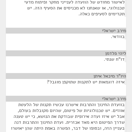
לאישור מחודש של הוועדה לענייני מחקר ופיתוח מדעי
טכנולוגי, או שאנחנו לא מכניסים את הסעיף הזה. יש
תקדימים לסעיפים כאלה.
מירב ישראלי
¶
בוודאי.
ליהי פלדמן
¶
דו"ח שנתי.
היו"ר מיכאל איתן
¶
איזה דוגמאות יש לתקנות שתוקפן מוגבל?
מירב ישראלי
¶
בוועדת החינוך והתרבות אישרנו עכשיו תקנות של הלעטת
אווזים. יש טכנולוגיות של פיטום, שהיום מקובלות בעולם,
אבל יש איזו ועדה אירופית שבודקת את הנושא, כי יש טענה
שדרך הפיטום היא מאד אכזרית. ועדת החינוך והתרבות דנה
בעניין הזה, ובסופו של דבר, הפשרה באמת היתה שהן יאושרו