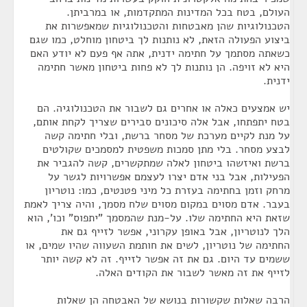
העולם, בטח בכל המדינות המתקדמות, או במרביתן.
הטכנולוגיות שהן מאבטחות והטכנולוגיות שמאפשרות את
ביצוע הפעולה הזאת, לא נותנות לך ביטחון מוחלט, כמו שגם
כשאתה מסתמך על חתימה ידנית, אתה אף פעם לא יודע האם
היא לא זויפה. הן נותנות לך לא פחות ביטחון מאשר חתימה
ידנית.
יש אמצעים כאלה או אחרים גם לשבור את הטכנולוגיה. הם
בטח יתפתחו, אבל אלה סיכונים סבירים שצריך לקחת אותם,
על מנת לקיים מערכת של מסחר ברשת, ובלי חתימה קשה
לבצע מסחר. בלי מתן סמכות משפטית למסמכים שקולטים
ברשת ואיזשהו ביטחון לאלה שמתקשרים, קשה להגביר את
הפעילות, אבל בני אדם יצרו לעצמם אפשרויות לגשר על
מרחק וזמן בחתימה בעזרת כל מיני פטנטים, כמו: נוטריון
בעבר. אדם מסוים במקום מסוים שלח מסמך, והיה צריך לאמת
שזאת היא החתימה שלו. על-מנת שהמסמך "יתפוס" וכו', הוא
הלך לנוטריון, אבל באופן עקרוני, אפשר לזייף גם את
החתימה של נוטריון, לשים את חותמת השעווה שהיו שמים, או
ששמים עד היום. גם את זה אפשר לזייף. זה לא קשה יותר
לזייף את זה מאשר לשבור את הקודים האלה.
הרבה שאלות שקשורות בנושא של האבטחה הן שאלות