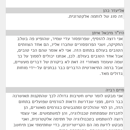
אליעזר כהן
¶
זה סוג של לוחמה אלקטרונית.
היו"ר מיכאל איתן
¶
אני רוצה להוסיף, שפרופסור עדי שמיר, שהופיע פה בשלב
החקיקה, ושני הפרופסורים שחברו אליו, הם אחד הצוותים
הטובים בעולם בתחום הזה. אני לא אומר שהם הכי טובים,
אבל אחד הטובים בעולם. לכן, אנחנו יכולים לסמוך על כך
שמה שעומד מאחורי זה זאת לא ביקורת של דברים מעשיים,
אבל ברמה התיאורטית הדברים כבר נבחנים על-ידי מוחות
גדולים מאד.
חיים רביה
¶
אני מבקש לומר שיש חשיבות גדולה לכך שהתקנות תאושרנה
כבר היום, מפני שנדרשת ודאות לגורמים שפועלים בתחום
הזה, הן למי שהולכים ומתגבשים כגורמים מאשרים, הן
לחברות שמפתחות טכנולוגיה, והן למשתמשים. אני עצמי
רוצה להשתמש בטכנולוגיה של חתימה אלקטרונית, ואני
מבקש לדעת מה הם הקריטריונים, כדי שחתימתי אכן תיחשב