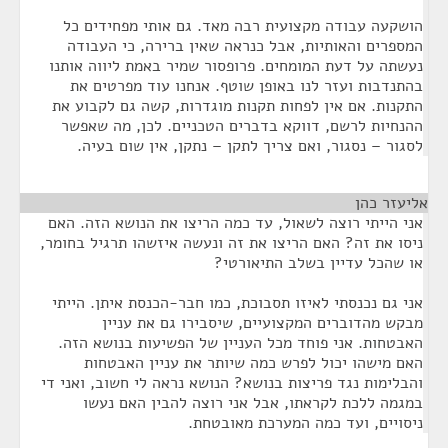
הושקעה עבודה מקצועית רבה מאד. גם אותי מפחידים כל
המספרים והאותיות, אבל כנראה שאין ברירה, כי העבודה
נעשתה על דעת המומחים. פרופסור שמיר באמת ליווה אותנו
בהתנדבות ועזר לנו באופן שוטף. אנחנו עוד מפרטים את
התקנות. אם אין לפחות תקנות מוגדרות, קשה גם לקבוע את
ההנחיות לרשם, דווקא בדברים הטכניים. לכן, מה שאפשר
לסגור – נסגור, ואם צריך לתקן – נתקן, אין שום בעיה.
אליעזר כהן
¶
אני הייתי רוצה לשאול, עד כמה הריצו את הנושא הזה. האם
ניסו את זה? האם הריצו את זה ונעשה איזשהו תרגיל בחומר,
או שהכל עדיין בשלב התיאורטי?
אני גם נכנסתי לאיזו תסבוכת, כמו חבר-הכנסת איתן. הייתי
מבקש מהדוברים המקצועיים, שיסבירו גם את עניין
האבטחות. אני פוחד מכל העניין של הפשיעות בנושא הזה.
האם מישהו יכול לפרש כמה שיותר את עניין האבטחות
והבלימות נגד פריצות בנושא? הנושא נראה לי חשוב, ואני די
במגמה ללכת לקראתו, אבל אני רוצה להבין האם נעשו
ניסויים, ועד כמה המערכת מאובטחת.