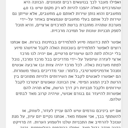
ואפילו מעבר לכך בנושאים רבים ומגוונים. הכוונה היא
שהמרכזים האלה יהפכו להיות לא רק מקום שיש בו 40
מחשבים והוא נותן שירות לאותם 40 מחשבים, אלא שייתן גם
שירות לכל אותם בעלי מחשבים שנמצאים באזור על-ידי
מערכת שתהיה מחוברת ברשת למרכזים ארציים, והיא תוכל
לספק תכניות שונות של תמיכה מרכזית.
אפשר לתת כדוגמה סיוע לתלמידים בבחינות בגרות. אם אנחנו
רוצים לאפשר לתלמידים בשכונות האלה לקבל איזשהו סיוע
בלי יכולת לתת להם שיעורים פרטיים, אם יהיה לנו מרכז
ארצי לעזרה שיופעל על-ידי מדריכים בכל מרכז ומרכז, נוכל
לפתח מערכות כאלה. לכל מרכז יהיה צוות ובו ארבעה אנשים
ומנהל אדמיניסטרטיבי, כלומר: שני מדריכים בשתי משמרות.
הם יאפשרו לאנשים לקבל את השירותים ולהיות מתווכים בין
הרשת לבין המגע הפיסי. אין הכוונה שאנשים יצטרכו לקבל
שירותים ולקבל תכניות רק דרך הרשת, אלא תהיה להם
אפשרות להיעזר גם בגורם אנושי, שיהיה קרוב מאד לבתים
שלהם.
אם יש ביניכם גורמים שיש להם עניין לעזור, לשווק, או
להשתתף בכך, אני אשמח מאד. אנחנו נקיים יום עיון, על מנת
שנוכל להרחיב את התכניות שלנו ולשמוע הערות. זה פרויקט
בקנה מידה גדול מאד, אפילו בהיקפים בינלאומיים. יהיה