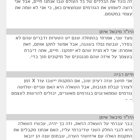
זה נוגד את הכללים של כל העולם שבו אנחנו חיים, אבל אני
רוצה לשמוע את הגורמים שנמצאים כאן, כי אני לא שמה את
עצמי במקומם.
היו"ר מיכאל איתן
¶
מצד שני, אמרתי בהתחלה שגם יש הטעיות ודברים שהם לא
בסדר, שבטח נפלו בשגגה, אבל אפשר לתקן אותם, זאת
אומרת: אני לא מניח שהם לא יתוקנו. חיים, אתה דיברת
בעצמך על איזה שהם מנגנונים של תיקונים תוך כדי.
חיים רביה
¶
אני חושב שזה רעיון טוב, אם התקנות יישבו עוד X זמן
לצורך קבלת תגובות, אבל השאלה היא האם שניים-שלושה
גורמים שמתארגנים כגורמים מאשרים, יכולים להרשות לעצמם
- -
היו"ר מיכאל איתן
¶
כבר עברתי על השאלה הזאת, וזה כך יהיה. עכשיו השאלה
היא לגבי החלק השני שדיברתי עליו, האם אנחנו מקבלים את
התקנות האלה עם איזושהי הערה, שבתום שנה הן יובאו