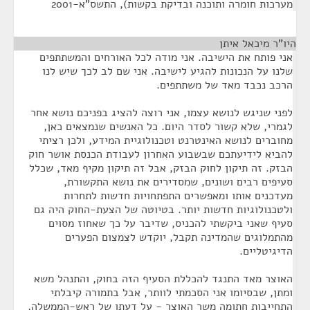
מערכות חומרה ותוכנה ובדיקת בקשות), התשס"א-2001
היו"ר מיכאל איתן
¶
אני פותח את הישיבה. אני מודה לכל האורחים והמשתתפים
שלנו על הנכונות להגיע לישיבה. אני שם לב לכך שיש לנו
הרכב נכבד מאד של משתתפים.
לפני שניגש לנושא עצמו, אני רוצה להציג בפניכם נושא אחר
לגמרי, שלא קשור לסדר היום. כל האנשים שנמצאים כאן,
מחוברים לנושא האינטרנט וטכנולוגיית המידע, ולכן רציתי
להביא לידיעתכם שבשבוע האחרון לעבודת הכנסת אושר חוק
הבזק. זה תיקון לחוק הבזק, אבל זה תיקון מקיף מאד, שכלל
סעיפים רבים ושונים, שמסדירים את נושא התקשורת,
מעדכנים אותו ומאפשרים התפתחויות חדשות לתחרות
ולטכנולוגיות חדשות יותר. בטיוטה של הצעת-החוק היה גם
סעיף שאני ביקשתי להכניס, שדיבר על כך שאחוז מסוים
מהתמלוגים שהמדינה תקבל, יוקדש לצמצום הפערים
הדיגיטליים.
האוצר מאד התנגד להכללת הסעיף הזה בחוק, והתנהל משא
ומתן, שבסיומו אני הסכמתי לוותר, אבל בתמורה קיבלתי
התחייבות חתומה משר האוצר - על דעתו של ראש-הממשלה,