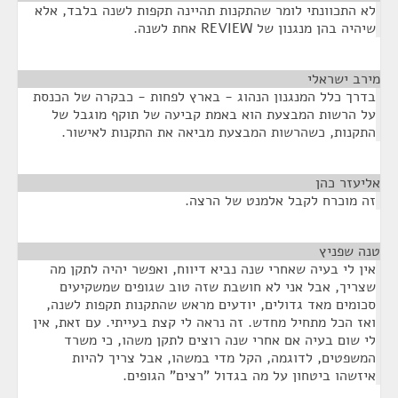
לא התכוונתי לומר שהתקנות תהיינה תקפות לשנה בלבד, אלא
שיהיה בהן מנגנון של REVIEW אחת לשנה.
מירב ישראלי
¶
בדרך כלל המנגנון הנהוג - בארץ לפחות - כבקרה של הכנסת
על הרשות המבצעת הוא באמת קביעה של תוקף מוגבל של
התקנות, כשהרשות המבצעת מביאה את התקנות לאישור.
אליעזר כהן
¶
זה מוכרח לקבל אלמנט של הרצה.
טנה שפניץ
¶
אין לי בעיה שאחרי שנה נביא דיווח, ואפשר יהיה לתקן מה
שצריך, אבל אני לא חושבת שזה טוב שגופים שמשקיעים
סכומים מאד גדולים, יודעים מראש שהתקנות תקפות לשנה,
ואז הכל מתחיל מחדש. זה נראה לי קצת בעייתי. עם זאת, אין
לי שום בעיה אם אחרי שנה רוצים לתקן משהו, כי משרד
המשפטים, לדוגמה, הקל מדי במשהו, אבל צריך להיות
איזשהו ביטחון על מה בגדול "רצים" הגופים.