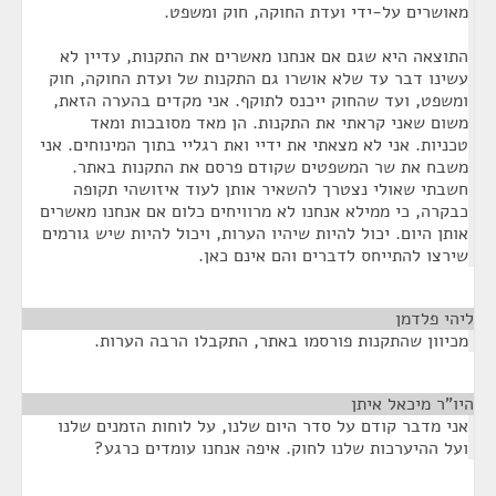
מאושרים על-ידי ועדת החוקה, חוק ומשפט.
התוצאה היא שגם אם אנחנו מאשרים את התקנות, עדיין לא
עשינו דבר עד שלא אושרו גם התקנות של ועדת החוקה, חוק
ומשפט, ועד שהחוק ייכנס לתוקף. אני מקדים בהערה הזאת,
משום שאני קראתי את התקנות. הן מאד מסובכות ומאד
טכניות. אני לא מצאתי את ידיי ואת רגליי בתוך המינוחים. אני
משבח את שר המשפטים שקודם פרסם את התקנות באתר.
חשבתי שאולי נצטרך להשאיר אותן לעוד איזושהי תקופה
כבקרה, כי ממילא אנחנו לא מרוויחים כלום אם אנחנו מאשרים
אותן היום. יכול להיות שיהיו הערות, ויכול להיות שיש גורמים
שירצו להתייחס לדברים והם אינם כאן.
ליהי פלדמן
¶
מכיוון שהתקנות פורסמו באתר, התקבלו הרבה הערות.
היו"ר מיכאל איתן
¶
אני מדבר קודם על סדר היום שלנו, על לוחות הזמנים שלנו
ועל ההיערכות שלנו לחוק. איפה אנחנו עומדים כרגע?