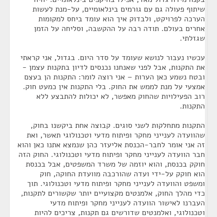
שיתוף פעולה גם עם גורמים בינלאומיים, על-מנת לעשות
הערכה לפרויקט, ולבדוק איך הוא עומד ביחס למקומות
אחרים בעולם. תודה רבה על ההקשבה, וסליחה על הזמן
שגזלתי.
עכשיו נעבור לנושא שעומד על סדר היום. בגדול, אני קראתי
את התקנות, אבל לפני שאנחנו נכנסים לדיון בתקנות עצמן -
ובטח נשמע כאן הערות – אני רוצה לומר: התקנות הן בעצם
אמצעי על מנת לממש את החוק. בלי התקנות אין כמעט חוק.
רוב הפעילויות שהחוק מאפשר, לא יכולות להתבצע ללא
התקנות.
התקנות מתחלקות לשני סוגים. קבוצה אחת ביקשנו בחוק,
שהוועדה לענייני מחקר ופיתוח מדעי וטכנולוגי תאשר, ואת
זה אני אומר לחבר-הכנסת אליעזר כהן שנמצא אתנו כאן והוא
חבר הוועדה לענייני מחקר ופיתוח מדעי וטכנולוגי. החוק הזה
חוקק בכנסת, והוא יוזמה של משרד המשפטים, אבל בכנסת
הוא חוקק על-ידי ועדה שהורכבה מוועדת החוקה, חוק
ומשפט והוועדה לענייני מחקר ופיתוח מדעי וטכנולוגי. תוך
כדי מהלך החוק, אלמנטים מקצועיים יותר שקשורים לתקנות,
העברנו לאישור הוועדה לענייני מחקר ופיתוח מדעי
וטכנולוגי, ואלמנטים שדורשים גם תקנות, צריכים להיות