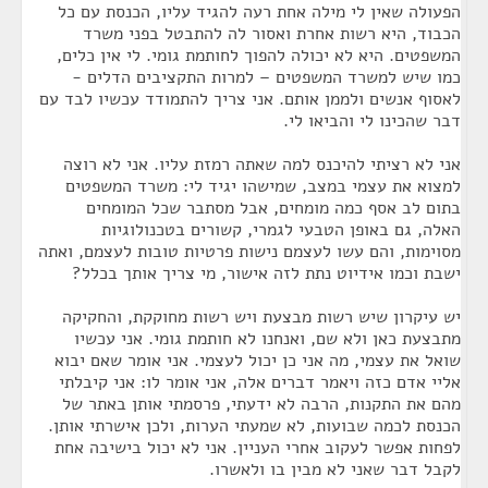
הפעולה שאין לי מילה אחת רעה להגיד עליו, הכנסת עם כל
הכבוד, היא רשות אחרת ואסור לה להתבטל בפני משרד
המשפטים. היא לא יכולה להפוך לחותמת גומי. לי אין כלים,
כמו שיש למשרד המשפטים – למרות התקציבים הדלים -
לאסוף אנשים ולממן אותם. אני צריך להתמודד עכשיו לבד עם
דבר שהכינו לי והביאו לי.
אני לא רציתי להיכנס למה שאתה רמזת עליו. אני לא רוצה
למצוא את עצמי במצב, שמישהו יגיד לי: משרד המשפטים
בתום לב אסף כמה מומחים, אבל מסתבר שכל המומחים
האלה, גם באופן הטבעי לגמרי, קשורים בטכנולוגיות
מסוימות, והם עשו לעצמם נישות פרטיות טובות לעצמם, ואתה
ישבת וכמו אידיוט נתת לזה אישור, מי צריך אותך בכלל?
יש עיקרון שיש רשות מבצעת ויש רשות מחוקקת, והחקיקה
מתבצעת כאן ולא שם, ואנחנו לא חותמת גומי. אני עכשיו
שואל את עצמי, מה אני כן יכול לעצמי. אני אומר שאם יבוא
אליי אדם כזה ויאמר דברים אלה, אני אומר לו: אני קיבלתי
מהם את התקנות, הרבה לא ידעתי, פרסמתי אותן באתר של
הכנסת לכמה שבועות, לא שמעתי הערות, ולכן אישרתי אותן.
לפחות אפשר לעקוב אחרי העניין. אני לא יכול בישיבה אחת
לקבל דבר שאני לא מבין בו ולאשרו.