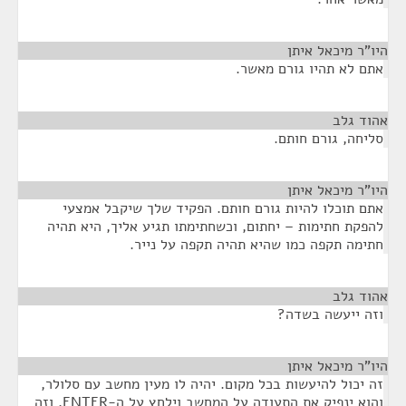
היו"ר מיכאל איתן
¶
אתם לא תהיו גורם מאשר.
אהוד גלב
¶
סליחה, גורם חותם.
היו"ר מיכאל איתן
¶
אתם תוכלו להיות גורם חותם. הפקיד שלך שיקבל אמצעי
להפקת חתימות – יחתום, וכשחתימתו תגיע אליך, היא תהיה
חתימה תקפה כמו שהיא תהיה תקפה על נייר.
אהוד גלב
¶
וזה ייעשה בשדה?
היו"ר מיכאל איתן
¶
זה יכול להיעשות בכל מקום. יהיה לו מעין מחשב עם סלולר,
והוא ינפיק את התעודה על המחשב וילחץ על ה-ENTER, וזה