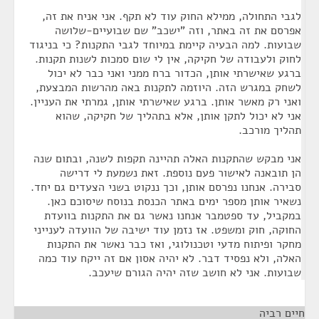
לגבי התחולה, ממילא החוק עוד לא תקף. אני אניח את זה,
אפרסם את זה באתר, וזה "ישכב" שם שבועיים-שלושה
שבועות. למה הבעיה קיימת במיוחד לגבי התקנות? כי בניגוד
לחוק ולעבודה של חקיקה, אין לי שום סמכות לשנות תקנות.
ברגע שאישרתי אותן, הכדור ברח ממני ואני כבר לא יכול
לשחק במגרש הזה. היוזמה לתקנות באה מהרשות המבצעת,
ואני רק מאשר אותן. ברגע שאישרתי אותן, גמרתי את העניין.
אני לא יכול לתקן אותן, אלא בתהליך של חקיקה, שהוא
תהליך מורכב.
אני מבקש שהתקנות האלה תהיינה תקפות לשנה, ובתום שנה
הן תובאנה לאישור פעם נוספת. זאת נשמעת לי דרישה
סבירה. אנחנו נפרסם אותן, וכך ננקוט בשני הצעדים גם יחד.
נשאיר אותן מספר ימים באתר הכנסת בנוסח שיסוכם כאן.
במקביל, עד ספטמבר אנחנו נאשר גם את התקנות בוועדת
החוקה, חוק ומשפט. אז נזמן עוד ישיבה של הוועדה לענייני
מחקר ופיתוח מדעי וטכנולוגי, ואז כבר נאשר את התקנות
האלה, ולא נפסיד דבר. לא יהיה אסון אם זה ייקח עוד כמה
שבועות. אני לא חושב שזה יהיה הגורם שיעכב.
חיים רביה
¶