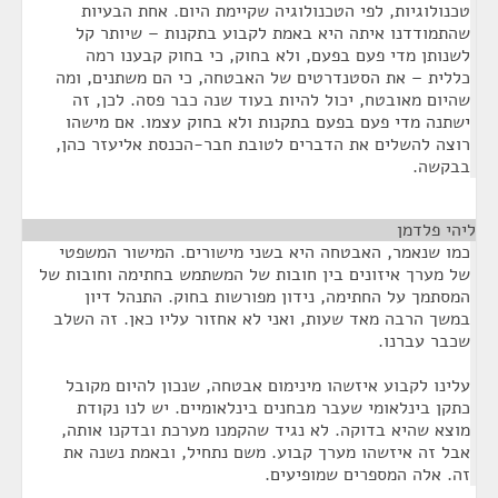
טכנולוגיות, לפי הטכנולוגיה שקיימת היום. אחת הבעיות
שהתמודדנו איתה היא באמת לקבוע בתקנות – שיותר קל
לשנותן מדי פעם בפעם, ולא בחוק, כי בחוק קבענו רמה
כללית – את הסטנדרטים של האבטחה, כי הם משתנים, ומה
שהיום מאובטח, יכול להיות בעוד שנה כבר פסה. לכן, זה
ישתנה מדי פעם בפעם בתקנות ולא בחוק עצמו. אם מישהו
רוצה להשלים את הדברים לטובת חבר-הכנסת אליעזר כהן,
בבקשה.
ליהי פלדמן
¶
כמו שנאמר, האבטחה היא בשני מישורים. המישור המשפטי
של מערך איזונים בין חובות של המשתמש בחתימה וחובות של
המסתמך על החתימה, נידון מפורשות בחוק. התנהל דיון
במשך הרבה מאד שעות, ואני לא אחזור עליו כאן. זה השלב
שכבר עברנו.
עלינו לקבוע איזשהו מינימום אבטחה, שנכון להיום מקובל
כתקן בינלאומי שעבר מבחנים בינלאומיים. יש לנו נקודת
מוצא שהיא בדוקה. לא נגיד שהקמנו מערכת ובדקנו אותה,
אבל זה איזשהו מערך קבוע. משם נתחיל, ובאמת נשנה את
זה. אלה המספרים שמופיעים.