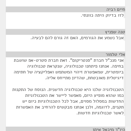
חיים רביה
¶
לזו בדיוק היתה כוונתי.
טנה שפניץ
¶
אבל נשמע את הגורמים, האם זה גורם להם לבעיה.
אלי טלמור
¶
אני מנכ"ל חברת "סנטריקום". זאת חברת סטרט-אפ שושבת
בחיפה. אנחנו פיתחנו טכנולוגיה, שנקראת טכנולוגיה
ביומטרית, שמאפשרת זיהוי המשתמש ואפליקציה של חתימה
דיגיטלית מאובטחת, שהדיון מתייחס אליה.
הטכנולוגיה שלנו היא טכנולוגיה חדשנית. הנוסח של התקנות
כמו שהוא מופיע היום, מאפשר ליישר את הטכנולוגיות
החדשות במסלול מסוים, אבל לכל הטכנולוגיות כיום יש
תקנים, לדוגמה, ולכן אנחנו מבקשים להרחיב את האפשרות
לאשר טכנולוגיות חדשות.
היו"ר מיכאל איתן
¶