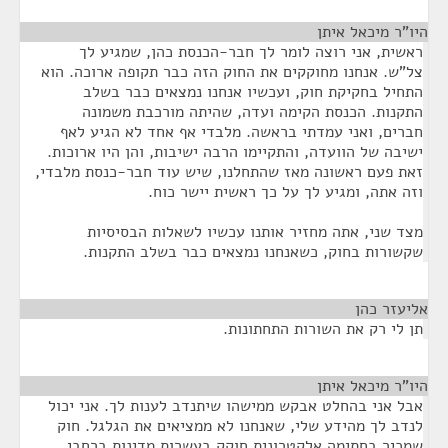
היו"ר מיכאל איתן
¶
ראשית, אני רוצה לומר לך חבר-הכנסת כהן, שמגיע לך
צל"ש. אנחנו מחוקקים את החוק הזה כבר תקופה ארוכה. הוא
התחיל בחקיקת חוק, ועכשיו אנחנו נמצאים כבר בשלב
התקנות. הכנסת הקימה ועדה, שהיתה מורכבת משמונה
חברים, ואני עמדתי בראשה. מלבדי אף אחד לא הגיע לאף
ישיבה של הוועדה, והתקיימו הרבה ישיבות, והן היו ארוכות.
זאת פעם ראשונה מאז שהתחלנו, שיש עוד חבר-כנסת מלבדי,
וזה אתה, ומגיע לך על כך ראשית יישר כוח.
מצד שני, אתה מחזיר אותנו עכשיו לשאלות הבסיסיות
שקשורות בחוק, כשאנחנו נמצאים כבר בשלב התקנות.
אליעזר כהן
¶
תן לי רק את השורות התחתונות.
היו"ר מיכאל איתן
¶
אבל אני בהחלט אבקש ממישהו שיתנדב לענות לך. אני יכול
לנדב לך מהידע שלי, שאנחנו לא ממציאים את הגלגל. חוק
שמכיר בחתימה אלקטרונית חוקק בעשרות מדינות ברחבי