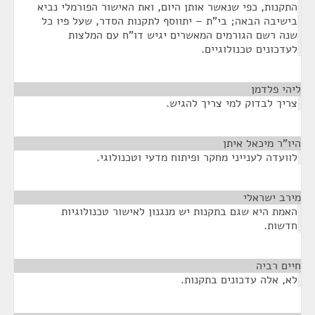
התקנות, כפי שנאשר אותן היום, ואת האישור הפורמלי נביא
בישיבה הבאה; בי"ת – יתווסף לתקנות הסדר, שעל פיו כל
שנה רשם הגורמים המאשרים יגיש דו"ח עם המלצות
לעדכונים טכנולוגיים.
ליהי פלדמן
¶
צריך לבדוק למי צריך להגיש.
היו"ר מיכאל איתן
¶
לוועדה לענייני מחקר ופיתוח מדעי וטכנולוגי.
מירב ישראלי
¶
האמת היא שגם בתקנות יש מנגנון לאישור טכנולוגיות
חדשות.
חיים רביה
¶
לא, אלה עדכונים בתקנות.