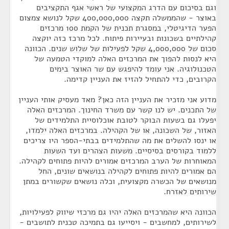
וגם בסיכום עם הדרג המקצועי של ראשי אגף התקציבים
באוצר - שהממשלה תקצה 400,000,000 שקל לנושא צמצום
הפער הדיגיטלי, במסגרת תכנית של הקמת 100 מרכזים
קהילתיים בשכונות ובעיירות פיתוח. לכל מרכז כזה יוקצה
סכום של 4,000,000 שקל לפעילות של שלוש שנים. הכוונה
היא לנסות להפוך את המרכזים האלה למוקדי הטמעה של
הטכנולוגיה. אני עומד להיפגש עם שר האוצר בימים
הקרובים, כדי להתחיל להזיז את העניין קדימה.
מדוע אני מזכיר את העניין הזה כאן? מאד מעסיק אותי העניין
של התכנים. יש לנו קשר עם משרד החינוך. המרכזים האלה
יפעלו גם בשעות הבוקר לטובת אוכלוסיית התלמידים של
האזור, של השכונה, או של הקהילה. במרכזים האלה ילמדו,
או ינסו להשלים את מה שהתלמידים בבתי-הספר היו צריכים
ללמוד בקורסים בסיסיים. משעות הצהרים ועד השעות
המאוחרות של הערב המרכזים אמורים להיות פתוחים לקהילה.
הם אמורים להיות פתוחים לקהילה בנושאים שונים, החל
מנושאים של הכשרה מקצועית, וכלה נושאים שקשורים במתן
שירותים לאזרח.
הכוונה היא שהמרכזים האלה יהיו גם מרכזי שיווק לפעילויות,
לשירותים, למחשבים - ויסייעו גם בתמיכה טכנית לתושבים -