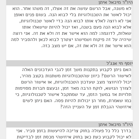
היו"ר מיכאל איתן
¶
לא משנה, אבל הרשם עושה את זה אצלו, זה משהו אחר. הוא
יכול לאשר את הטכנולוגיות בלי לבוא הנה. בשום פנים ואופן
אני לא רוצה לאלץ אותו לבוא הנה כדי לאשר טכנולוגיות,
אלא לבוא הנה פעם בשנה, ואז יכול להיות שישאלו אותו
שאלות, לדוגמה: למה הוא אישר את זה ולא את זה. אני רוצה
שיהיה על זה פיקוח ושמישהו יצטרך לבוא לכאן ולהסביר למה
הוא אישר את זה ולא את זה, אם יש מצב כזה.
יוסף חי אנג'ל
¶
האם ניתן לקבוע בתקנות משך זמן לגבי העדכונים האלה
לאישור הרשם? כיוון שהטכנולוגיות משתנות בקצב מהיר,
יכול להיווצר מצב שעדכון הטכנולוגיות, או אישור הרשם
לצורך הנושא, לוקח הרבה מאד זמן, ובעצם חברות מסוימות
תלויות אז במשך הזמן, עד שמתקבל אישור לטכנולוגיות, כי
כמו שאמרת, מחר הן יכולות להיות פסה. האם ניתן לשים
איזושהי הגבלת זמן על העניין הזה?
היו"ר מיכאל איתן
¶
בדרך כלל כל פעולה בחוק צריכה להיעשות בזמן סביר. אני
לא יכול לקבוע כעת כאן בחוק איזושהי מכסת זמן לבדיקות