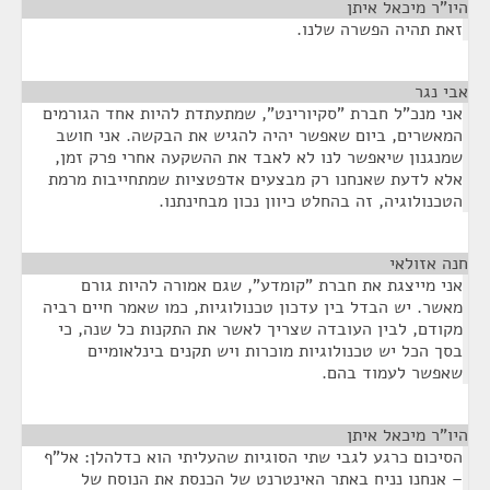
היו"ר מיכאל איתן
¶
זאת תהיה הפשרה שלנו.
אבי נגר
¶
אני מנכ"ל חברת "סקיורינט", שמתעתדת להיות אחד הגורמים
המאשרים, ביום שאפשר יהיה להגיש את הבקשה. אני חושב
שמנגנון שיאפשר לנו לא לאבד את ההשקעה אחרי פרק זמן,
אלא לדעת שאנחנו רק מבצעים אדפטציות שמתחייבות מרמת
הטכנולוגיה, זה בהחלט כיוון נכון מבחינתנו.
חנה אזולאי
¶
אני מייצגת את חברת "קומדע", שגם אמורה להיות גורם
מאשר. יש הבדל בין עדכון טכנולוגיות, כמו שאמר חיים רביה
מקודם, לבין העובדה שצריך לאשר את התקנות כל שנה, כי
בסך הכל יש טכנולוגיות מוכרות ויש תקנים בינלאומיים
שאפשר לעמוד בהם.
היו"ר מיכאל איתן
¶
הסיכום כרגע לגבי שתי הסוגיות שהעליתי הוא כדלהלן: אל"ף
– אנחנו נניח באתר האינטרנט של הכנסת את הנוסח של