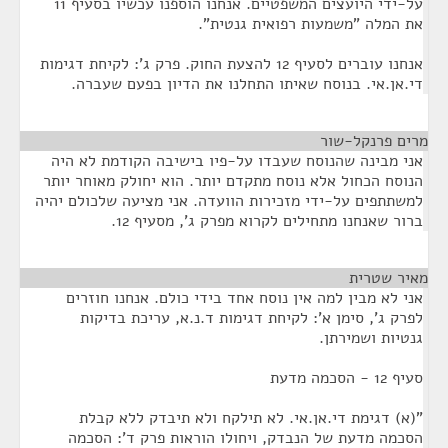
על-ידי היועצים המשפטיים. אנחנו הוספנו עכשיו בסעיף 11
את המלה "משמעות רפואית גנטית".
אנחנו עוברים לסעיף 12 להצעת החוק. פרק ג': לקיחת דגימות
די.אן.אי. בנוסח שאיתו התחלנו את הדיון בפעם שעברה.
מרים פרנקל-שור
¶
אני מבינה שהנוסח שעבדו על-פיו בישיבה הקודמת לא היה
הנוסח הכחול אלא נוסח מתקדם יותר. הוא יחולק מאוחר יותר
למשתתפים על-ידי מזכירות הוועדה. אני מציעה שלכולם יהיה
ברור שאנחנו מתחילים לקרוא מפרק ג', מסעיף 12.
מאיר שטרית
¶
אני לא מבין למה אין נוסח אחד בידי כולם. אנחנו חוזרים
לפרק ג', סימן א': לקיחת דגימות ד.נ.א, עריכת בדיקות
גנטיות ושמירתן.
סעיף 12 - הסכמה מדעת
"(א) דגימת די.אן.אי. לא תילקח ולא תיבדק ללא קבלת
הסכמה מדעת של הנבדק, ויחולו הוראות פרק ד': הסכמה