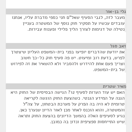
גלי בן-אור
¶
מעבר לזה, לגבי הסעיף שאל"ם חני כספי מדברת עליו, אנחנו
עובדים עכשיו על תסקיר חוק נוסף של המשטרה בעניין
נטילה של דגימות לצורך הליך פלילי ופענוח עבירות.
זאב סגל
¶
את יודעת שהדברים יופיעו בפני בית-המשפט העליון שיצטרך
לפרש, בדעת רוב ומיעוט. יש פה סעיף חוק כל-כך חשוב
וצריך פעם אחת להידרש ולהסביר ולא להשאיר את זה לפירוש
של בית-המשפט.
מאיר שטרית
¶
האם יש עוד הערות לסעיף 12? הגישה הבסיסית של החוק היא
הגנה על המידע הגנטי. כשהצעת החוק הוגשה לקריאה
טרומית לא היה בה הפרק על מערכת הבטחון, על צה"ל
והמשטרה, והוא הוכנס לאחר מכן לאור הדיון שנערך כאן.
נגיע לסעיפים האלה בהמשך הדיונים בהצעת החוק ותראה
שיש התייחסות ספציפית ונדון בה כמובן.