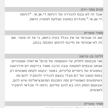
חגית מסר-ירון
¶
אבל זה לא נכנס להגדרה של דגימת די.אן.אי. "דגימת
די.אן.אי." מוגדרת כמשהו שנלקח למטרה הזאת.
מאיר שטרית
¶
אם זה אנונימי אז אין בכלל בעיה כזאת, כי אז זה פטור. אם
זה לא אנונימי אז חייבת להינתן הסכמה בכתב.
זלינה בן-גרשון
¶
אני מבקשת לחלוק על השקפתה של פרופ' אריאלה אופנהיים.
אנחנו נכנסים לתקופה שבה הרבה מאוד בדיקות דם תידרשנה
במסגרת של ניסויים קליניים, כאשר יבקשו לקחת מאנשים רק
כמות קטנה של דם מבלי בעצם להגדיר ולהסביר להם מה
השימושים האפשריים ומה הסכנות הפוטנציאליות שיש להם,
שבעצם החוק הזה בא להגן עליהם. נדמה לי שכדאי להסביר
לאנשים.
מאיר שטרית
¶