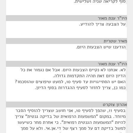
סוף לקריאה שניה ושלישית.
היו"ר ענת מאור
¶
על הצבעה צריך להודיע.
מאיר שטרית
¶
הודענו שיש הצבעות היום.
היו"ר ענת מאור
¶
לא. אנחנו לא נקיים הצבעות היום. אבל אם נגמור את כל
הדיון היום זאת תהיה התקדמות גדולה.
האם יש הסתייגויות עד סעיף 10, למעט שיפוצים שהוסכמו?
כמו כן, צריך לחזור לסעיף ההגדרות בסוף הדיון.
אהרון צוקרט
¶
בסעיף 11, שהפך לסעיף 10, אני חושב שצריך להוסיף הסבר
מיוחד. במקום "המשמעות הרפואית של בדיקה גנטית" צריך
להיות "המשמעות הגנטית רפואית". כי אחרת מחר כשיעשו
למשל בדיקת דם על סמך רצף של די.אן.אי. ולא על סמך