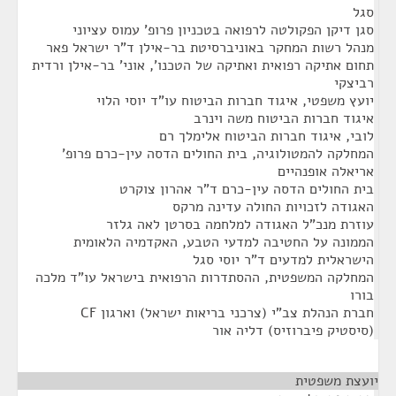
סגל
סגן דיקן הפקולטה לרפואה בטכניון פרופ' עמוס עציוני
מנהל רשות המחקר באוניברסיטת בר-אילן ד"ר ישראל פאר
תחום אתיקה רפואית ואתיקה של הטכנו', אוני' בר-אילן ורדית
רביצקי
יועץ משפטי, איגוד חברות הביטוח עו"ד יוסי הלוי
איגוד חברות הביטוח משה וינרב
לובי, איגוד חברות הביטוח אלימלך רם
המחלקה להמטולוגיה, בית החולים הדסה עין-כרם פרופ'
אריאלה אופנהיים
בית החולים הדסה עין-כרם ד"ר אהרון צוקרט
האגודה לזכויות החולה עדינה מרקס
עוזרת מנכ"ל האגודה למלחמה בסרטן לאה גלזר
הממונה על החטיבה למדעי הטבע, האקדמיה הלאומית
הישראלית למדעים ד"ר יוסי סגל
המחלקה המשפטית, ההסתדרות הרפואית בישראל עו"ד מלכה
בורו
חברת הנהלת צב"י (צרכני בריאות ישראל) וארגון CF
(סיסטיק פיברוזיס) דליה אור
יועצת משפטית
¶