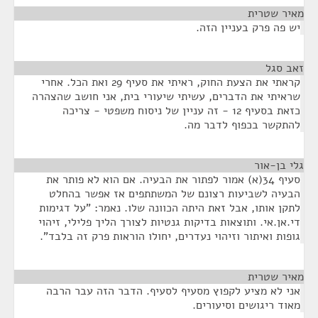
מאיר שטרית
¶
יש פה פרק בעניין הזה.
זאב סגל
¶
קראתי את הצעת החוק, ראיתי את סעיף 29 ואת הכל. אחרי
שראיתי את הדברים, עשיתי שיעורי בית, אני חושב שהצהרה
כזאת בסעיף 12 - זה עניין של ניסוח משפטי - צריכה
להתקשר בכפוף לדבר מה.
גלי בן-אור
¶
סעיף 34(א) אמור לפתור את הבעיה. אם הוא לא פותר את
הבעיה לשביעות רצונם של המשתתפים אז אפשר בהחלט
לתקן אותו, אבל זאת היתה הכוונה שלו. נאמר: "על דגימות
די.אן.אי. ותוצאות בדיקות גנטיות לצורך הליך פלילי, זיהוי
גופות ואיתור וזיהוי נעדרים, יחולו הוראות פרק זה בלבד".
מאיר שטרית
¶
אני לא מציע לקפוץ מסעיף לסעיף. הדבר הזה עבר הרבה
מאוד ריגושים וסיעורים.