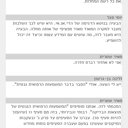
את כל רשת המחלות.
יוסי סגל
¶
הבעיה בנושא הדגימה של הדי.אן.אי. היא שיש לכך השלכות
מעבר למקרה המאוד מאוד ספציפי של אותה מחלה. הבעיה
היא מעבר לזה, מה עושים עם המידע עצמו וכיצד זה יכול
להשפיע.
מאיר שטרית
¶
אני לא אחזור רברס חזרה.
זלינה בן-גרשון
¶
יש לי הצעה. אולי "הסבר בדבר המשמעות הרפואית גנטית".
מאיר שטרית
¶
הסכמתי לזה. אנחנו מוסיפים "המשמעות הרפואית הגנטית של
תוצאות הבדיקה". רבותי וגבירותי, בזה תם סעיף 11 (שיהפוך
להיות סעיף 10). עברנו על הסעיפים עד פרק ג' ובעקבות
התיקונים שעשינו בפעם שעברה הסעיפים נוסחו מחדש