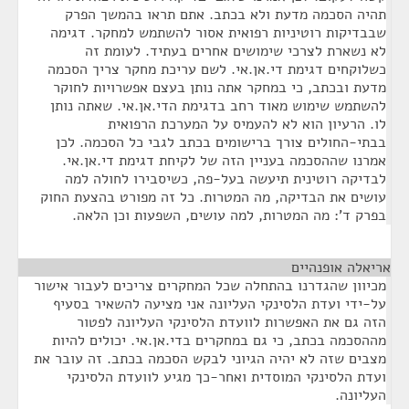
תהיה הסכמה מדעת ולא בכתב. אתם תראו בהמשך הפרק
שבבדיקות רוטיניות רפואית אסור להשתמש למחקר. דגימה
לא נשארת לצרכי שימושים אחרים בעתיד. לעומת זה
כשלוקחים דגימת די.אן.אי. לשם עריכת מחקר צריך הסכמה
מדעת ובכתב, כי במחקר אתה נותן בעצם אפשרויות לחוקר
להשתמש שימוש מאוד רחב בדגימת הדי.אן.אי. שאתה נותן
לו. הרעיון הוא לא להעמיס על המערכת הרפואית
בבתי-החולים צורך ברישומים בכתב לגבי כל הסכמה. לכן
אמרנו שההסכמה בעניין הזה של לקיחת דגימת די.אן.אי.
לבדיקה רוטינית תיעשה בעל-פה, כשיסבירו לחולה למה
עושים את הבדיקה, מה המטרות. כל זה מפורט בהצעת החוק
בפרק ד': מה המטרות, למה עושים, השפעות וכן הלאה.
אריאלה אופנהיים
¶
מכיוון שהגדרנו בהתחלה שכל המחקרים צריכים לעבור אישור
על-ידי ועדת הלסינקי העליונה אני מציעה להשאיר בסעיף
הזה גם את האפשרות לוועדת הלסינקי העליונה לפטור
מההסכמה בכתב, כי גם במחקרים בדי.אן.אי. יכולים להיות
מצבים שזה לא יהיה הגיוני לבקש הסכמה בכתב. זה עובר את
ועדת הלסינקי המוסדית ואחר-כך מגיע לוועדת הלסינקי
העליונה.