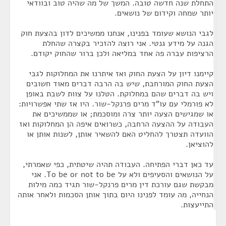
התחלת שנה חדשה טובה. המשך של מה שהיה טוב ובוודאי
יותר שמחה וקידום של נושאים.
לגבי הנושא שעומד בפנינו, אנחנו ממשיכים לדון בהצעת חוק
הגנה על מידע גנטי. אני רוצה להזכיר בקצרה שהחלת
הרציפות עברה פה אחד במליאה ולכן ברור שהחוק יקודם.
קיימנו דיון על הצעת החוק ואז איתרנו את המחלוקות לגבי
הצעת החוק המורחבת, שיש בה הרבה דברים מאוד חשובים
ויש בה דברים שהם במחלוקת. הטלנו על צוות לשבת באופן
לא פורמלי עם עו"ד מרים פרנקל-שור. היו אז שתי אפשרויות:
או שמגישים הצעה יותר צרה ומוסכמת; או שממשיכים את
העבודה על ההצעה הרחבה, כשרואים איפה הן המחלוקות ואז
הוועדה תצטרך להחליט האם להשאיר אותן, לשנות אותן או
להוציאן.
עד כאן דברי הפתיחה. העבודה תהיה שיטתית, כפי שאמרתי,
על הנושאים והסעיפים ולא על To be or not to be. אני
מבקשת שגם עורכת דין מרים פרנקל-שור תגיד כמה מילות
הנחייה, מה עומד לפנינו היום בתוך אותן הסכמות ולאחר אותה
התייעצות.