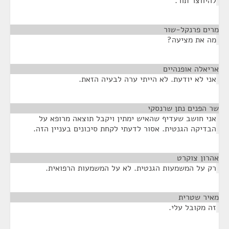
להיווצר תור.
מרים פרנקל-שור
¶
מה את מציעה?
אריאלה אופנהיים
¶
אני לא יודעת. לא הייתי ערה לבעיה הזאת.
שר הפנים נתן שרנסקי
¶
אני חושב שעדיף שהאיש ימתין ויקבל תוצאה מרופא על
הבדיקה הגנטית. אסור לדעתי לקחת סיכונים בעניין הזה.
אהרון צוקרט
¶
רק על המשמעות הגנטית. לא על המשמעות הרפואית.
מאיר שטרית
¶
זה מקובל עלי.