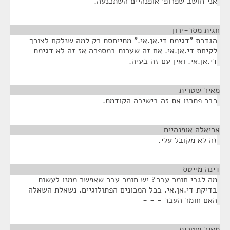
אני חושב שפרופ' אופנהיים השתכנעה.
חגית מסר-ירון
¶
הגדרת "דגימת די.אן.אי." מתייחסת רק למה שנלקח לצורך
לקיחת די.אן.אי. אם זה שערות במספרה אז זה לא דגימת
די.אן.אי. ואין עם זה בעיה.
מאיר שטרית
¶
כבר פתרנו את זה בישיבה הקודמת.
אריאלה אופנהיים
¶
זה לא מקובל עלי.
דינה מייטס
¶
מה לגבי חומר עבר? יש חומר עבר שאפשר ממנו לעשות
בדיקת די.אן.אי. בכל המכונים הפתולוגיים. נשאלת השאלה
האם חומר העבר - - -
מאיר שטרית
¶