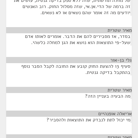
של מחלה תורשתית, שזה ללא ספק בדיקה גנטית, עושים את
זה ברמה של הדי.אן.אי, שזה מסלול החוק. רוב האנשים
יודעים מה זה אומר שהם נשאים או לא נשאים.
מאיר שטרית
¶
בסדר, אז מסבירים להם את הדבר. אומרים לאותו אדם
שעל-פי התוצאות הוא נושא את הגן למחלה כלשהי.
גלי בן-אור
¶
סעיף 13 להצעת החוק קובע את החובה לקבל הסבר נוסף
בהתקבל בדיקה גנטית.
מאיר שטרית
¶
מה הבעיה בעניין הזה?
אריאלה אופנהיים
¶
מי יכול לתת לנבדק את התוצאות ולהסביר?
מאיר שטרית
¶