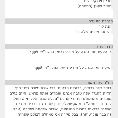
מרים פרנקל-שור
תמיר שאנן (מתמחה)
מנהלת הוועדה
¶
ענת לוי
רשמה: אירית שלהבת
סדר היום
¶
1. הצעת חוק הגנה על מידע גנטי, התשנ"ט-1998.
הצעת חוק הגנה על מידע גנטי, התשנ"ט-1998
היו"ר ענת מאור
¶
בוקר טוב לכולם, ברוכים הבאים. כדי שלא נשכח לפני סוף
הדיון להגיד שנה טובה אנחנו אומרים אותה מראש. היום כולם
אומרים שהמשפט היהודי החכם "תכלה שנה וקללותיה, תחל
שנה וברכותיה" הוא אקטואלי. נכון שהיו גם דברים טובים
השנה: בריאות למרות המגיפות, ושלום שנקווה שיקרה (אבל
זה כבר פוליטיקה). בכל מקרה אני מאחלת לכולם שתהיה