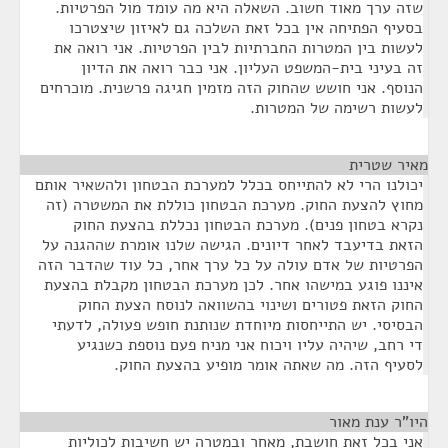
שזה ערך מאוד חשוב. השאלה היא מה עומד מול הפרטיות.
בסעיף הפתיחה אין בכל זאת השלכה גם לאיזון שיצטרכו
לעשות בין המטרות החברתיות לבין הפרטיות. אני רואה את
זה בעיני בית-המשפט העליון. אני כבר רואה את הדיון
הנוסף. אני חושש שהחוק הזה מזמין חגיגה פרשנית. מוכרחים
לעשות רשימה של המטרות.
מאיר שטרית
¶
יכולנו הרי לא להתייחס בכלל למערכת הבטחון ולהשאיר אותם
מחוץ להצעת החוק. מערכת הבטחון כוללת את המשטרה (זה
נקרא בטחון פנים). מערכת הבטחון נכללת בהצעת החוק
הזאת בדיעבד לאחר דיונים. הגישה שלנו אומרת שההגנה על
הפרטיות של אדם עולה על כל ערך אחר, כל עוד שהדבר הזה
איננו פוגע במישהו אחר. לכן מערכת הבטחון מקבלת בהצעת
החוק הזאת פטורים ושינוי בהשוואה לנוסח הצעת החוק
הבסיסי. יש התייחסות מיוחדת שנותנת חופש פעולה, לדעתי
די רחב, שיהיה עליו ויכוח אני מניח פעם נוספת כשנגיע
לסעיף הזה. מה שאתה אומר מופיע בהצעת החוק.
היו"ר ענת מאור
¶
אני בכל זאת חושבת, מאחר ובמטרה יש חשיבות לכוליות