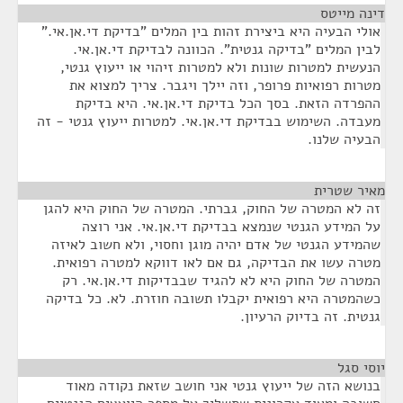
דינה מייטס
¶
אולי הבעיה היא ביצירת זהות בין המלים "בדיקת די.אן.אי."
לבין המלים "בדיקה גנטית". הכוונה לבדיקת די.אן.אי.
הנעשית למטרות שונות ולא למטרות זיהוי או ייעוץ גנטי,
מטרות רפואיות פרופר, וזה יילך ויגבר. צריך למצוא את
ההפרדה הזאת. בסך הכל בדיקת די.אן.אי. היא בדיקת
מעבדה. השימוש בבדיקת די.אן.אי. למטרות ייעוץ גנטי - זה
הבעיה שלנו.
מאיר שטרית
¶
זה לא המטרה של החוק, גברתי. המטרה של החוק היא להגן
על המידע הגנטי שנמצא בבדיקת די.אן.אי. אני רוצה
שהמידע הגנטי של אדם יהיה מוגן וחסוי, ולא חשוב לאיזה
מטרה עשו את הבדיקה, גם אם לאו דווקא למטרה רפואית.
המטרה של החוק היא לא להגיד שבבדיקות די.אן.אי. רק
כשהמטרה היא רפואית יקבלו תשובה חוזרת. לא. כל בדיקה
גנטית. זה בדיוק הרעיון.
יוסי סגל
¶
בנושא הזה של ייעוץ גנטי אני חושב שזאת נקודה מאוד