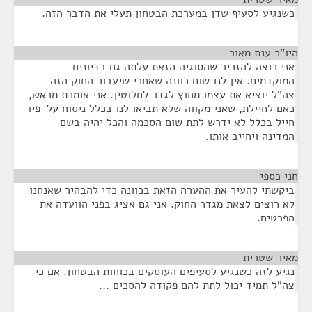
כשנגיע לסעיף שדן במערכת הבטחון תעלי את הדבר הזה.
היו"ר ענת מאור
¶
אני רוצה להזכיר שהסוגיה הזאת עלתה גם בדיונים
המוקדמים. אין לנו שום כוונה שאחרי שיעבור החוק הזה
צה"ל יוציא את עצמו מחוץ לגדר לחלוטין. אני אומרת מראש,
כאם לחיילת, שאני מקווה שלא תביאו לנו בכלל ניסוח על-פיו
חייל בכלל לא ידרש לתת שום הסכמה והכל יהיה בשם
המדינה ויחייב אותו.
חני כספי
¶
ביקשתי להעיר את ההערה הזאת בכוונה כדי להבהיר שאנחנו
לא רוצים לצאת מגדר החוק. אני גם אציג בפני הוועדה את
הפרטים.
מאיר שטרית
¶
נגיע לזה כשנגיע לסעיפים העוסקים בכוחות הבטחון. אם כי
צה"ל תמיד יכול לתת להם פקודה להסכים ...