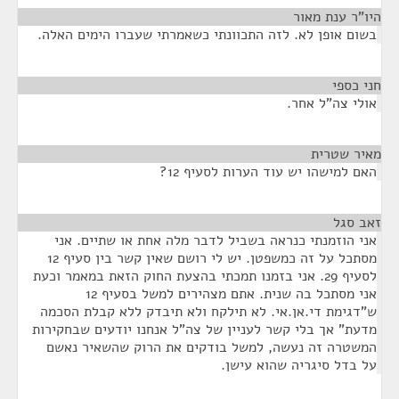
היו"ר ענת מאור
¶
בשום אופן לא. לזה התכוונתי כשאמרתי שעברו הימים האלה.
חני כספי
¶
אולי צה"ל אחר.
מאיר שטרית
¶
האם למישהו יש עוד הערות לסעיף 12?
זאב סגל
¶
אני הוזמנתי כנראה בשביל לדבר מלה אחת או שתיים. אני
מסתכל על זה כמשפטן. יש לי רושם שאין קשר בין סעיף 12
לסעיף 29. אני בזמנו תמכתי בהצעת החוק הזאת במאמר וכעת
אני מסתכל בה שנית. אתם מצהירים למשל בסעיף 12
ש"דגימת די.אן.אי. לא תילקח ולא תיבדק ללא קבלת הסכמה
מדעת" אך בלי קשר לעניין של צה"ל אנחנו יודעים שבחקירות
המשטרה זה נעשה, למשל בודקים את הרוק שהשאיר נאשם
על בדל סיגריה שהוא עישן.