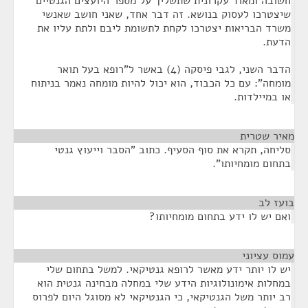
חשובה ומאוד עקרונית שתשליך על מספר היועצים הגנטיים
שיצטרכו לעסוק בנושא. זה דבר אחד, שאני חושב שאנשי
משרד הבריאות יצטרכו לקחת לתשומת ליבם ולתת עליו את
הדעת.
הדבר השני, לגבי פיסקה (4) באשר ל"רופא בעל תואר
מומחה": עם כל הכבוד, הוא יכול להיות מומחה נאמר בניתוח
או במיילדות.
מאיר שטרית
¶
סליחה, תקרא את סוף הסעיף. כתוב "הסבר וייעוץ גנטי
בתחום מומחיותו".
בועז לב
¶
ואם יש לו ידע בתחום מומחיותו?
עמוס עציוני
¶
יש לו יותר ידע מאשר לרופא גנטיקאי. למשל בתחום שלי
במחלות אימונולוגיות הידע שלי במחלה מבחינה גנטית הוא
רב יותר משל הגנטיקאי, כי הגנטיקאי לא מסוגל היום לפרוס