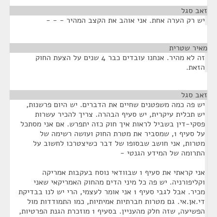
זאב סגל
¶
יש רק הערה אחת. אני אוהב את הקצב המהיר - - -
מאיר שטרית
¶
זה לא מהיר. אנחנו עובדים כבר 4 שנים על הצעת החוק
הזאת.
זאב סגל
¶
יש פה כמה משפטנים שחיים את הדברים. יש היום פרשנות,
יש תכלית עיקרית, יש סעיף הבהרה. צריך להכיר עשרות
פסקי-דין בשביל לראות איך חוק כזה יתפרש. אם אני מסתכל
על סעיף 1, שמסביר את מטרת החוק ועושה רשימה של
מטרות, אני חושב שבסופו של דבר כשיצטרכו לחשוב על
התרומה של המידע הגנטי -
אני קראתי את סעיף 1 שבוודאי נוסח בעקבות אמריקה
וקליפורניה. יש פה כל מיני הדים מהחוק האמריקאי שאני
מכיר. אבל לגבי סעיף 1 אני אומר לעצמי, הרי יש לנו בבדיקת
די.אן.אי. גם מטרות חברתיות אמיתיות, כמו התמודדות מול
הפשיעה, שזה חלק מהעניין. בסעיף 1 מוזכרת הגנת הפרטיות,