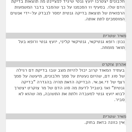
חלבונים יצטרכו יועץ גנטי שיגיד לפציינט מה תוצאות בדיקת
הדם שלו. בסעיף 11 הסכמנו על כך שהסבר בדבר המשמעות
הרפואית של תוצאת בדיקה גנטית ימסר לנבדק על-ידי אנשים
המוסמכים לתת אותה.
מאיר שטרית
¶
נכון: רופא גנטיקאי, גנטיקאי קליני, יועץ גנטי ורופא בעל
תואר מומחה.
אהרון צוקרט
¶
בעתיד המאוד קרוב יכול להיות מצב שבו בדיקת דם רגילה
של סוג דם, שהיום נעשית על סמך חלבונים, תיעשה על סמך
רצף של די.אן.אי. הבדיקה הזאת תהיה בהגדרה "בדיקה
גנטית" ואז בשביל לדעת מה סוג הדם של מר צוקרט יצטרך
לבוא יועץ גנטי למעבדה ולתת את התשובה, מה שהוא לא
סביר.
מאיר שטרית
¶
אין כוונה כזאת בחוק.