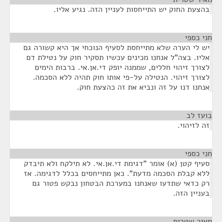
בהצעת החוק יש התייחסות לעניין הזה. נגיע אליו.
חני כספי
¶
יש לי הערה שלא מתייחסת לסעיף הנוכחי אך היא קשורה גם
אליו. בצה"ל אנחנו מכינים עכשיו תסקיר חוק על נטילת דם
לצורך זיהוי חללים, שממנה יופק די.אן.אי. ברבות הימים
לצורך זיהוי. הנטילה על-פי אותו חוק תהיה ללא הסכמה.
אנחנו דנו על זה ונביא את זה כהצעת חוק.
בועז לב
¶
זה לזיהוי.
חני כספי
¶
סעיף קטן (א) אומר "דגימת די.אן.אי. לא תילקח ולא תיבדק
ללא קבלת הסכמה מדעת". כאן מתייחסים בכלל לדגימה. אז
רק כדאי שתדעו שאנחנו במערכת הבטחון נבקש פטור גם
בעניין הזה.
מאיר שטרית
¶