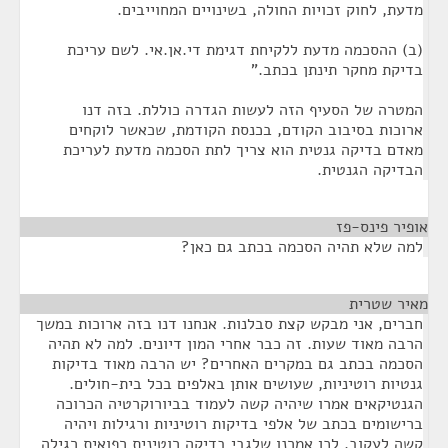
מדעת, לחוק זכויות החולה, בשינויים המחוייבים.
(ב) ההסכמה מדעת ללקיחת דגימת די.אן.אי. לשם עריכת
בדיקת מחקר תינתן בכתב."
המטרה של הסעיף הזה לעשות הגדרה כוללת. בזה דנו
ארוכות בסיבוב הקודם, בכנסת הקודמת, שכאשר לוקחים
מאדם בדיקה גנטית הוא צריך לתת הסכמה מדעת לעריכת
הבדיקה הגנטית.
אופיר פינס-פז
¶
למה שלא תהיה הסכמה בכתב גם כאן?
מאיר שטרית
¶
חברים, אני מבקש קצת סבלנות. אנחנו דנו בזה ארוכות במשך
הרבה מאוד שעות. זה כבר אחרי המון דיונים. למה לא תהיה
הסכמה בכתב גם במקרים האחרים? יש הרבה מאוד בדיקות
גנטיות רוטיניות, שעושים אותן באלפים בכל בית-חולים.
הגנטיקאים אמרו שיהיה קשה לעמוד בביורוקרטיה הכרוכה
ברישומים בכתב של אלפי בדיקות רוטיניות ורגילות ויהיה
קשה לעקוב. לכן אמרנו שלגבי בדיקה רוטינית רפואית רגילה