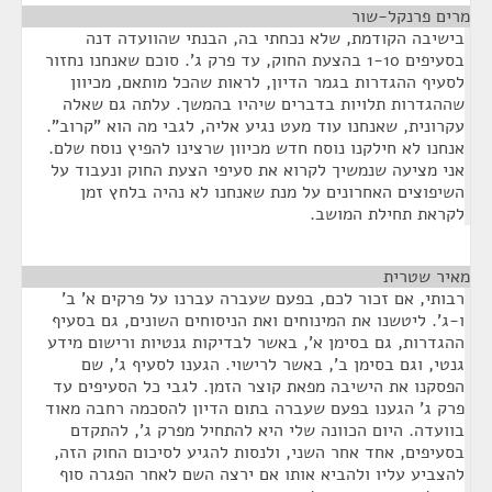
מרים פרנקל-שור
¶
בישיבה הקודמת, שלא נכחתי בה, הבנתי שהוועדה דנה
בסעיפים 1-10 בהצעת החוק, עד פרק ג'. סוכם שאנחנו נחזור
לסעיף ההגדרות בגמר הדיון, לראות שהכל מותאם, מכיוון
שההגדרות תלויות בדברים שיהיו בהמשך. עלתה גם שאלה
עקרונית, שאנחנו עוד מעט נגיע אליה, לגבי מה הוא "קרוב".
אנחנו לא חילקנו נוסח חדש מכיוון שרצינו להפיץ נוסח שלם.
אני מציעה שנמשיך לקרוא את סעיפי הצעת החוק ונעבוד על
השיפוצים האחרונים על מנת שאנחנו לא נהיה בלחץ זמן
לקראת תחילת המושב.
מאיר שטרית
¶
רבותי, אם זכור לכם, בפעם שעברה עברנו על פרקים א' ב'
ו-ג'. ליטשנו את המינוחים ואת הניסוחים השונים, גם בסעיף
ההגדרות, גם בסימן א', באשר לבדיקות גנטיות ורישום מידע
גנטי, וגם בסימן ב', באשר לרישוי. הגענו לסעיף ג', שם
הפסקנו את הישיבה מפאת קוצר הזמן. לגבי כל הסעיפים עד
פרק ג' הגענו בפעם שעברה בתום הדיון להסכמה רחבה מאוד
בוועדה. היום הכוונה שלי היא להתחיל מפרק ג', להתקדם
בסעיפים, אחד אחר השני, ולנסות להגיע לסיכום החוק הזה,
להצביע עליו ולהביא אותו אם ירצה השם לאחר הפגרה סוף