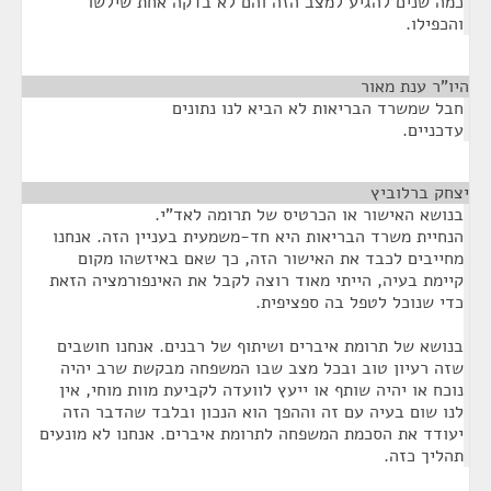
כמה שנים להגיע למצב הזה והם לא בדקה אחת שילשו
והכפילו.
היו"ר ענת מאור
¶
חבל שמשרד הבריאות לא הביא לנו נתונים
עדכניים.
יצחק ברלוביץ
¶
בנושא האישור או הכרטיס של תרומה לאד"י.
הנחיית משרד הבריאות היא חד-משמעית בעניין הזה. אנחנו
מחייבים לכבד את האישור הזה, כך שאם באיזשהו מקום
קיימת בעיה, הייתי מאוד רוצה לקבל את האינפורמציה הזאת
כדי שנוכל לטפל בה ספציפית.
בנושא של תרומת איברים ושיתוף של רבנים. אנחנו חושבים
שזה רעיון טוב ובכל מצב שבו המשפחה מבקשת שרב יהיה
נוכח או יהיה שותף או ייעץ לוועדה לקביעת מוות מוחי, אין
לנו שום בעיה עם זה וההפך הוא הנכון ובלבד שהדבר הזה
יעודד את הסכמת המשפחה לתרומת איברים. אנחנו לא מונעים
תהליך כזה.