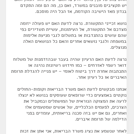
יש תקציבים מובנים במשרד, ואם כן, מה הם ומה התקדם
בנדון מאז הישיבה הקודמת, אז הכל היה מוסכם.
נושא זכייני התקשורת. נרצה לדעת האם יש פעולה יזומה
מצדכם אל התקשורת, אל העיתונות, עשיית תשדירים כפי
שהם עושים בהתנדבות או בתשלום לגבי מניעת אלימות
במשפחה ולגבי נושאים אחרים והאם כל הנושאים האלה
מנוצלים.
נרצה לדעת האם הרעיון שהיה בעבר שבהזדמנות של משלוח
דואר רשמי לאזרחים – כמו חידוש רשיונות נהיגה או
התכתבות אחרת דרך ביטוח לאומי – יש פנייה להגדלת תרומת
האיברים או כל רעיון אחר.
אנחנו מבקשים לדעת האם משרד הבריאות וקופות-החולים
נוקטים באמצעים כדי שרופאים שעוסקים בנושא לא ינצלו
לרעה את המצוקה הנוראית של המושתלים ובמקביל את
הצרכים, לפעמים הכלכליים, של אנשים שמטעמים אלו
ואחרים, גם אם יש בזה סכנה בריאותית, עומדים בפני
הדילמה של תרומת איברים.
לאחר שנשמע את נציג משרד הבריאות, אני אתן את זכות