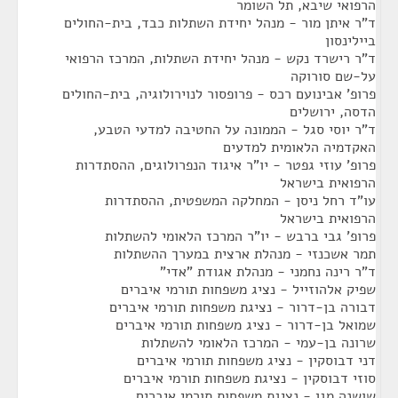
הרפואי שיבא, תל השומר
ד"ר איתן מור - מנהל יחידת השתלות כבד, בית-החולים
ביילינסון
ד"ר רישרד נקש - מנהל יחידת השתלות, המרכז הרפואי
על-שם סורוקה
פרופ' אבינועם רכס - פרופסור לנוירולוגיה, בית-החולים
הדסה, ירושלים
ד"ר יוסי סגל - הממונה על החטיבה למדעי הטבע,
האקדמיה הלאומית למדעים
פרופ' עוזי גפטר - יו"ר איגוד הנפרולוגים, ההסתדרות
הרפואית בישראל
עו"ד רחל ניסן - המחלקה המשפטית, ההסתדרות
הרפואית בישראל
פרופ' גבי ברבש - יו"ר המרכז הלאומי להשתלות
תמר אשכנזי - מנהלת ארצית במערך ההשתלות
ד"ר רינה נחמני - מנהלת אגודת "אדי"
שפיק אלהוזייל - נציג משפחות תורמי איברים
דבורה בן-דרור - נציגת משפחות תורמי איברים
שמואל בן-דרור - נציג משפחות תורמי איברים
שרונה בן-עמי - המרכז הלאומי להשתלות
דני דבוסקין - נציג משפחות תורמי איברים
סוזי דבוסקין - נציגת משפחות תורמי איברים
שושנה מגן - נציגת משפחות תורמי איברים