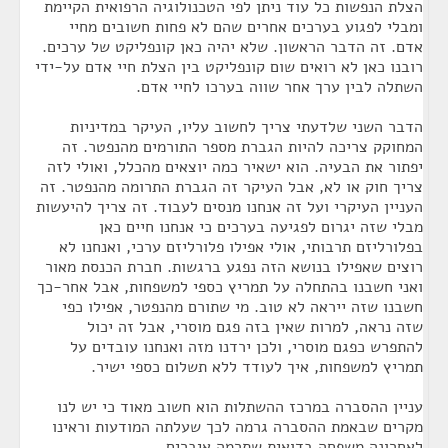
הצלת הנפשות כל עוד ניתן לפי הטכנולוגיה הרפואית הקיימת
ומבלי לפגוע בערכים אחרים שהם לא פחות חשובים מחיי
אדם. זה הדבר הראשון. שלא יהיה כאן קונפליקט של ערכים.
רובנו כאן לא רואים שום קונפליקט בין הצלת חיי אדם על-ידי
השתלה לבין ערך אחר שווה בערכו לחיי אדם.
הדבר השני שלדעתי צריך לחשוב עליו, העיקר במדיניות
המחוקק צריכה להיות הגברת מספר התורמים מהנפטר. זה
יפתור את הבעיה. הוא ישאיר כמה יוצאים מהכלל, ואולי לזה
צריך חוק או לא, אבל העיקר זה הגברת התרומה מהנפטר. זה
העניין העיקרי ועל זה אנחנו מנסים לעבוד. זה צריך להיעשות
מבלי שזה יגרום לפגיעה בערכים כי אנחנו חיים כאן
בפלורליזם תרבותי, אולי אפילו פלורליזם ערכי, ואנחנו לא
רוצים שאפילו בנושא הזה נפגע ברגשות. חברת הכנסת מאור
ואני חשבנו בהתחלה על תמריץ כספי למשפחות, אבל אחר-כך
חשבנו שזה ייראה לא טוב. מי שתורם מהנפטר, אפילו כפי
שזה נראה, למרות שאין בזה פגם מוסרי, אבל זה יכול
להתפרש כפגם מוסרי, ולכן ירדנו מזה ואנחנו עובדים על
תמריץ למשפחות, איך לעודד ללא תשלום כספי ישיר.
עניין ההסברה במרכז ההשתלות הוא חשוב מאוד כי יש לנו
מקרים שבאמת ההסברה גרמה לכך שעלתה המודעות וראינו
לאחרונה משפחה בדואית שתרמה איברים.