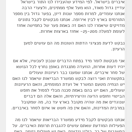
איברים בישראל. לפי המידע שהעבירו לנו התור בישראל
עדיין גדול מאוד, הוא מעל אלף ממתינים, ולצערי הרבה
אנחנו עומדים, למרות מספר שנות דיון, בפער גדול בין מספר
התורמים בארץ לבין אירופה. אנחנו מבקשים לקבל נתונים
מדויקים שיאמרו לנו האם זה באמת פער של כחמישה אחוז
לעומת למעלה מ25-20- אחוז בארצות אחרות.
נבקש לדעת מנציגי הדתות השונות מה הם עושים למען
הרעיון.
אני מבקשת לומר מיד בפתח הדברים שנכון לעכשיו, אלא אם
יהיו דעות אחרות, הוועדה מתנגדת באופן נחרץ לכל הנושא
של סחר איברים. אנחנו שמענו כבר רעיונות שעולים
בתקשורת ואני רוצה לבקש ממשרד הבריאות שיאמר לנו האם
יש הנחיה מטעם המשרד אל ועדת המומחים, והאם הרעיונות
שעולים, האם יש בהם באמת סכנה מבלי לפסול את חופש
הביטוי וחופש הדעה והיצירתיות, והאם אלה הם דברים
שנוגדים את מה שהיה מקובל בארץ עד כה, מה שמקובל
במרבית המדינות, והאם אין פה חשש או איום לסחר באיברים.
אנחנו מבקשים לקבל מידע ממשרד הבריאות שיאמר לנו מה
הפעילות המודעת שאתם עושים להגברת תרומת האיברים. על
החשיבות של כך, כולנו יודעים. האם יש פעילות יזומה, האם