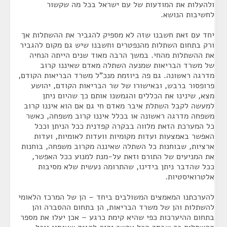
ולהעלות את המודעות של עם ישראל בכל מה שקשור
לחשיבות הנושא.
יחד עם זאת חשבנו שזה לא מספיק להגביר את ההשתלות אך
ורק בתחום השתלות מהנפטרים וחשבנו שיש גם מקום להגביר
את ההשתלות מהחי. במשך הרבה מאוד שנים הייתה הנחיה
של משרד הבריאות שמנעה השתלה מאדם שאיננו קרוב
מדרגה ראשונה. גם פה ביוזמת מנכ"ל משרד הבריאות הקודם,
פרופסור ברבש, ובאישורו של שר הבריאות הקודם, יהושע
מצא, שינינו את הכללים והגמשנו אותם כך שהיום ניתן
למעשה לקבל השתלת איבר מאדם חי גם אם הוא איננו קרוב
משפחה מדרגה ראשונה או בכלל איננו קרוב משפחה, כאשר
כל המערכת הזאת מלווה בבקרה קפדנית ככל הניתן וככל
האפשר באמצעות ועדות מקומיות וועדות לאומיות, ועדות
ארציות, שבוחנות כל השתלה שאיננה מקרוב משפחה, בוחנות
את המניעים של התורם וזאת על-מנת למנוע ככל האפשר,
ככל שהדבר ניתן בידינו, שהתרומה נעשית שלא מסיבות
אלטרואיסטיות.
להערכתנו המאמצים המשולבים ביחד – הן של המרכז הלאומי
להשתלות והן של משרד הבריאות, הן בתחום ההסברה והן
בתחום ההיערכות כפי שהיא קימת כרגע – אכן יעלו את מספר