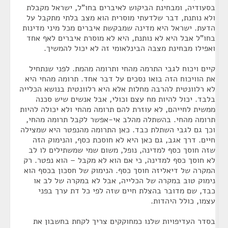
בסעודיה, ומבחינת הביקוש לאיברים בחו"ל, ישראל מקבלת
ולא נותנת, דבר שלדעתי מוסרית הוא מצב בלתי מתקבל על
הדעת. ישראל היא מדינה שמבקשת איברים מכל מיני מדינות
בחו"ל אבל היא לא נותנת, היא לא מוסרת איברים לאף אחד
ואפילו מבחינת מצבה הבינלאומי זה לא יכול להמשיך.
קיים ויכוח לגבי התרמה מהחי ותרומה מהמת. לפני שנתחיל
את הוויכוח הזה בואו נסכים על דבר אחד. תרומה מהחי היא
לא רלוונטית להרבה מחלות אלא היא רלוונטית בנושא הכלייה
בלבד. יכול להיות מח עצם וכולי, אבל אנשים שיש סכנה
ממשית לחייהם, לא עוזרת להם תרומה מהחי ולא יכולה להיות
תרומה מהחי. בהשתלה מהלב אי-אפשר לקבל תרומה מהחי,
וכך גם לגבי השתלת כבד. כאן התרומה מהנפטר היא שמצילה
חיים. דרך אגב, גם כאן היא לא חוסכת כסף, והנימוק הזה
שזה חוסך כסף למדינה, נופל, משום שמי שמשתילים לו לב
לא חוסך כסף למדינה, כי אם הוא לא מקבל – הוא נפטר. רק
המקרה של דיאליזה חוסך כסף. הנימוק של חסכון בכסף הוא
נימוק טוב במקרה של הכלייה, אבל לא במקרה של לב או
כבד, שם מדובר בהצלת חיים שזה לפי כל דת ערך בפני
עצמו, כולל היהדות.
בסדר העדיפויות שלנו כמחוקקים צריך לקחת בחשבון את