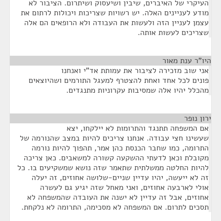
העיקרי של האיברים, שיבין ושיעסוק ושיתרום. הציבור לא
מודע לעניינים האלה. יש רשויות שצריכות ויכולות לרתום את
עצמן לעניין הזה ולעשות את העבודה ולא הרופאים הם אלה
שצריכים לעשות אותה.
היו"ר ענת מאור
¶
אני שוב מזכירה לציבור את עמותת אד"י ואנחנו
פונים לכל אחד ואחת להצטרף למעגל התורמים ושהיוצאים
מהכלל יהיו אלה שמסיבות עקרוניות מתנגדים.
ירון נופר
¶
אם המשפחה תתנגד והתרומות לא יילקחו, יצא
שעשינו חצי עבודה. אנחנו צריכים להיות במצב שהנורמה של
התרומה, כמו שחבר הכנסת כהן אמר, תהפוך להיות נורמה
מקובלת וכאן לדעתי ההשקעה קשורה למשאבים. כאן צריכה
להיות החלטה ממשלתית שתאמר שזה נושא שמשקיעים בו. כל
זה לא ייעשה, יהיו עדיין שניים-שלושה אחוזים, זה יעלה
אולי לארבעה אחוזים, ואני מאחל שזה יגיע גם לעשרה
אחוזים, אבל זה עדיין לא ישנה את העובדה שהמשפחה לא
תסכים לתרום. אם המשפחה לא מסכימה, התרומה לא נלקחת.