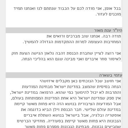
בכל אופן, אני מודה לכם על הכבוד שנתתם לנו ואנחנו תמיד
מוכנים לעזור.
היו"ר ענת מאור
¶
תודה רבה. אנחנו שוב מברכים ורואים את
המחויבות העצומה למרות ההתקדמות הגדולה להמשיך.
אני רוצה לציין שחברת הכנסת זהבה גלאון הגישה הצעת חוק
לאיסור סחר איברים ואני מבינה שגם הוא בהליכי הנחה.
עזמי בשארה
¶
אני חושב שכל הנוכחים כאן מקבלים איזושהי
הנחה בסיסית שהמצב במדינת ישראל מבחינת המודעות
והתרבות לא יכול להימשך כפי שהוא. הרפואה במדינת ישראל,
אין ספק שמדינת ישראל היא אחת המדינות המפותחות בעולם,
אבל המודעות הציבורית בנושא הזה היא פחות מאשר קיימת
במדינת עולם שלישי. חבר הכנסת וילן הביא כדוגמה את
אוסטריה ובלגיה, אבל בישראל בנושא השתלת איברים
הנכונות היא פחות מאשר קיימת בסעודיה. מחזיקי הכרטיס
שמביעים נכונות, מבחינת הנכונות מספרם פחות מאשר