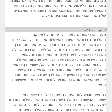
מברכים אותה על כך, אבל החומר עוד לא מצוי בידינו בצורת
תזכיר. נשמח לשמוע מידע עדכני איפה עומדת הצעת החוק
הממשלתית ומה עמדתכם לגבי הסוגיות שהוועדה הציבורית
של משרד הבריאות דנה בהן בימים אלה.
יצחק ברלוביץ
¶
משרד הבריאות מזה מספר שנים מודע למצוקה
ההולכת וגוברת של הצורך בהשתלות איברים בישראל. לאחר
הרבה מאוד ניסיונות וחשיבה במהלך השנים איך ומה הדרך
הנכונה ביותר להיערך במדינת ישראל לצורך הגברת השתלת
האיברים בישראל, לפני כשנתיים הוחל בתוכנית לאומית
חדשה שבמסגרתה בעצם נוצרה רשת של מתאמות השתלה
בכל בתי-החולים הכלליים במדינת ישראל, שתפקידן בראש
וראשונה כמובן לאתר את התורמים הפוטנציאלים מאנשים
שכמובן נפטרים, ובהמשך לדאוג לכך שגם המשפחות ייתנו
אכן את האישור או את ההסכמה לתרומת איבר מבן משפחתם
הנפטר.
כתוצאה מהפעילות הענפה הזאת, בא לידי ביטוי המצב
שמספר ההשתלות במהלך השנה הראשונה של הפעלת התוכנית
למעשה הוכפל. מסדר גודל של כמאה השתלות כלייה שהיה
בשנים קודמות קפצנו בתוך שנה אחת ללמעלה ממאתיים