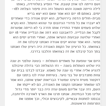
ושם הייתה לנו אוזן קשבת. אדי הופיע בטלוויזיה, באותו
לילה הייתה תאונה והוא הושתל וזה היה סיפור הצלחה ל18-
ימים. באותם 18 יום הוא אמר שאם הוא יצא בריא
מבית-חולים הדסה בירושלים, הוא יקים אגודה כדי שאחרים
לא יעברו את כל מדורי הגיהנום עד שהוא הושתל. הוא נקרא
שלוש פעמים ותמיד החזירו אותו חזרה כי לא הייתה אפשרות
לקבל את הכלייה. לדאבוננו הוא דחה את הכלייה אחרי 18 יום
ואחרי שלושה שבועות הוציאו אותה, ואחרי חודש ימים הוא
נפטר. הוא אמר שהוא יקים אגודה ואנחנו קיבלנו את זה
כצוואתו. כל הרעיון של הקמת האגודה היה רעיון שלו ואנחנו
בסך הכל קיבלנו את זה כצוואתו והלכנו בדרכו.
היום אני שומעת על מאתיים השתלות – בשעה שלפני 21 שנה
היו שלוש השתלות בשנה – וזו ההצלחה הכי גדולה שיכולנו
להגיע אליה אחרי 15 שנה של מאמץ. עבדנו לבדנו בבית עם
צוות מתנדבים של בני נוער. בשיחות שהיו לנו בזמנו עם
דוקטור משיח ורצינו שמשרד הבריאות יאמץ אותנו, הוא אמר
לנו שמאחר שאנחנו הקמנו את האגודה, הם לא ייקחו את
השם, וזה עבר אליהם משום שזה היה כבר יותר מדי גדול
עלינו מכל הבחינות. אנחנו תרנו את הארץ לאורכה ולרוחבה,
נכנסנו למחנות צבאיים, לקיבוצים וכולי, וכך אספנו את
התרומות הראשונות.