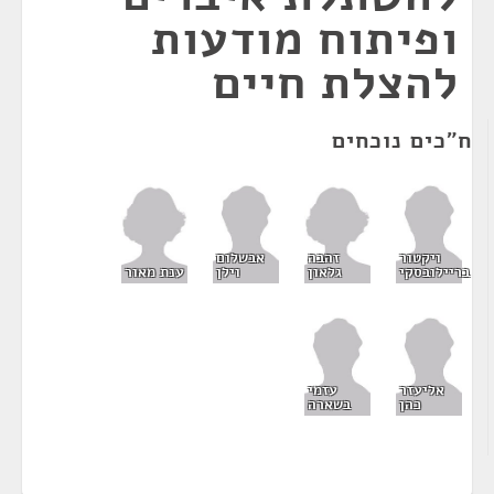
ופיתוח מודעות
להצלת חיים
ח"כים נוכחים
זהבה
ויקטור
אבשלום
גלאון
ענת מאור
בריילובסקי
וילן
אליעזר
עזמי
כהן
בשארה