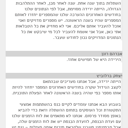
השתלות בתוך שנה אחת. שנה לאחר מכן, לאחר ההתלהבות
הגדולה, הייתה ירידה מסוימת, אבל לפי הנתונים שלנו
בחודשים האחרונים ההערכה שלנו שהמספרים יחזרו לאותם
המספרים שהיו בשנה הראשונה. יש מספרים מדויקים ואני
אוכל להעביר אותם אליכם. אני לא מחזיק את כל הטבלאות
אתי כאן, אבל אני אשמח להעביר לכל מי שיבקש את כל
הנתונים המדויקים נכון לחודש שעבר.
אברהם רונן
¶
הירידה היא של חמישים אחוז.
יצחק ברלוביץ
¶
הייתה ירידה, אבל אנחנו מעריכים שבהתאם
לקצב הגידול שקרה בחודשים האחרונים המספר יחזור להיות
אותו מספר כפי שהיה בשנה הראשונה לאחר הפעלת התוכנית.
בשבוע הבא אנחנו עומדים לקיים כנס בהשתתפות אמצעי
התקשורת וכל העוסקים בתחום ההשתלה וזאת כדי להביא
באופן מסודר פרסום. אנחנו לא מתאמים את לוח הזמנים שלנו
עם ועדת הכנסת, לוועדת הכנסת יש את לוח הזמנים שלה,
אבל מבחינתנו חשבנו שלקראת סיכום אותה פעילות – וגם יש