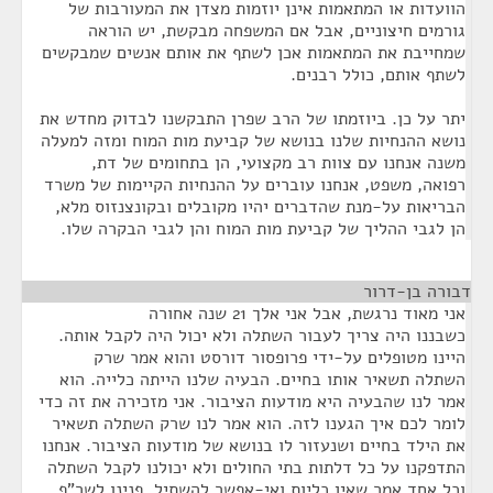
הוועדות או המתאמות אינן יוזמות מצדן את המעורבות של
גורמים חיצוניים, אבל אם המשפחה מבקשת, יש הוראה
שמחייבת את המתאמות אכן לשתף את אותם אנשים שמבקשים
לשתף אותם, כולל רבנים.
יתר על כן. ביוזמתו של הרב שפרן התבקשנו לבדוק מחדש את
נושא ההנחיות שלנו בנושא של קביעת מות המוח ומזה למעלה
משנה אנחנו עם צוות רב מקצועי, הן בתחומים של דת,
רפואה, משפט, אנחנו עוברים על ההנחיות הקיימות של משרד
הבריאות על-מנת שהדברים יהיו מקובלים ובקונצנזוס מלא,
הן לגבי ההליך של קביעת מות המוח והן לגבי הבקרה שלו.
דבורה בן-דרור
¶
אני מאוד נרגשת, אבל אני אלך 21 שנה אחורה
כשבננו היה צריך לעבור השתלה ולא יכול היה לקבל אותה.
היינו מטופלים על-ידי פרופסור דורסט והוא אמר שרק
השתלה תשאיר אותו בחיים. הבעיה שלנו הייתה כלייה. הוא
אמר לנו שהבעיה היא מודעות הציבור. אני מזכירה את זה כדי
לומר לכם איך הגענו לזה. הוא אמר לנו שרק השתלה תשאיר
את הילד בחיים ושנעזור לו בנושא של מודעות הציבור. אנחנו
התדפקנו על כל דלתות בתי החולים ולא יכולנו לקבל השתלה
וכל אחד אמר שאין כליות ואי-אפשר להשתיל. פנינו לשר"פ,