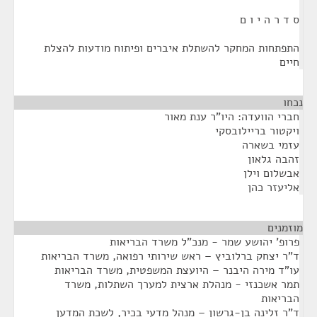
ס ד ר ה י ו ם
התפתחות המחקר להשתלת איברים ופיתוח מודעות להצלת
חיים
נכחו
חברי הוועדה: היו"ר ענת מאור
ויקטור בריילובסקי
עזמי בשארה
זהבה גלאון
אבשלום וילן
אליעזר כהן
מוזמנים
¶
פרופ' יהושע שמר - מנכ"ל משרד הבריאות
ד"ר יצחק ברלוביץ – ראש שירותי רפואה, משרד הבריאות
עו"ד מירה היבנר – היועצת המשפטית, משרד הבריאות
תמר אשכנזי - מנהלת ארצית למערך השתלות, משרד
הבריאות
ד"ר זלינה בן-גרשון – מנהל מדעי בכיר, לשכת המדען