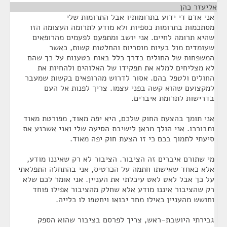
אליעזר כהן
¶
אני אדם די ידוע בתרומותיו אבל התרומות שלי
מסתכמות בתרומות כספיות ולא מודע לתרומה העצומה הזו
שהיא תרומה לחיים. אני יושב ומתפעם לפעמים מהרופאים
שעומדים מול בעיות מוסריות והחלטות קשות, כאשר
המשפחות של החולים בדרך כלל באות בטענות על כך שהם
לא מצליחים למלא את תפקידו של האלוהים ולהחיות את
החולים ולטפל בהם. אסור לדרוש מהרופאים בקשות שמעבר
למקצועם שהוא קשה בפני עצמו. צריך לפנות אל העם
בדרישות לתרומת איברים.
אני תומך בהצעת החוק שלכם, היא יפה מאוד, מפורטת מאוד
ותבורכו. אני הולך מכאן לישיבת הסיעה שלי ואני אשכנע את
סיעתי לתמוך בכם כי זו הצעת חוק יפה מאוד.
מי שתורם איברים זה הציבור. הציבור לא רק שאיננו מודע,
אלא כאחד שאישתו חתמה על הכרטיס, אני בהתחלה התפלאתי
על כך אבל לאט לאט עיכלתי את העניין. אני אומר לכם שלא
רק שהציבור איננו מודע אלא שחלק מהציבור אפילו פוחד
וחושש מהעניין כאילו מחר יבואו ויחטפו לו כלייה.
גבירתי היושבת-ראש, צריך לפרסם בציבור שהוא הספק