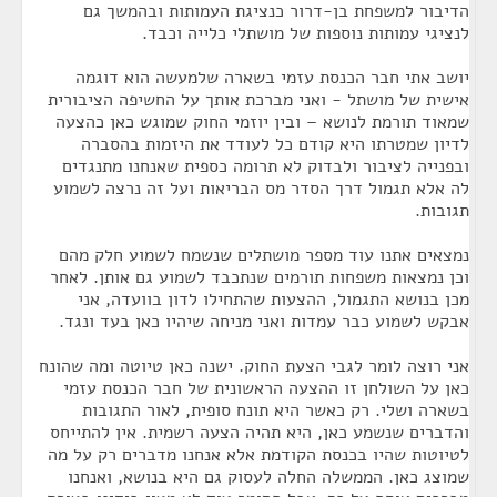
הדיבור למשפחת בן-דרור כנציגת העמותות ובהמשך גם
לנציגי עמותות נוספות של מושתלי כלייה וכבד.
יושב אתי חבר הכנסת עזמי בשארה שלמעשה הוא דוגמה
אישית של מושתל - ואני מברכת אותך על החשיפה הציבורית
שמאוד תורמת לנושא – ובין יוזמי החוק שמוגש כאן כהצעה
לדיון שמטרתו היא קודם כל לעודד את היזמות בהסברה
ובפנייה לציבור ולבדוק לא תרומה כספית שאנחנו מתנגדים
לה אלא תגמול דרך הסדר מס הבריאות ועל זה נרצה לשמוע
תגובות.
נמצאים אתנו עוד מספר מושתלים שנשמח לשמוע חלק מהם
וכן נמצאות משפחות תורמים שנתכבד לשמוע גם אותן. לאחר
מכן בנושא התגמול, ההצעות שהתחילו לדון בוועדה, אני
אבקש לשמוע כבר עמדות ואני מניחה שיהיו כאן בעד ונגד.
אני רוצה לומר לגבי הצעת החוק. ישנה כאן טיוטה ומה שהונח
כאן על השולחן זו ההצעה הראשונית של חבר הכנסת עזמי
בשארה ושלי. רק כאשר היא תונח סופית, לאור התגובות
והדברים שנשמע כאן, היא תהיה הצעה רשמית. אין להתייחס
לטיוטות שהיו בכנסת הקודמת אלא אנחנו מדברים רק על מה
שמוצג כאן. הממשלה החלה לעסוק גם היא בנושא, ואנחנו