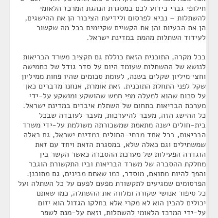
חילופי גברי כידוע לכם במסגרת הנהגת המרכז הלאומי
להשתלות – נביא לפרסום ולידיעת הציבור הן את ההישגים,
הן את הבעיות והן את הקשיים שקיימים בכל מה שקשור
לעידוד השתלות מהמת במדינת ישראל.
בכל מקרה, התוכנית הזאת כוללת גם תקציב משרד הבריאות
לנושא של ההשתלות שעומד היום על סדר גודל של כחמישה
וחצי מיליון שקלים בשנה, לעומת סכומים שהיו פחות ממיליון
שקל לפני התחלת התוכנית. זאת אומרת, אנחנו מדברים כאן
על סכום שהוא למעלה מפי חמש שהושקע ומושקע על-ידי
מערכת הבריאות בתחום של השתלת איברים במדינת ישראל.
כל ההישג הזה, מעבר להיערכות, מעבר לעובדה שבכל
בית-חולים ישנה מתאמת שמשכורתה משולמת על-ידי משרד
הבריאות, בכל אחד מבתי-החולים במדינת ישראל, גם כאלה
שמשתילים וגם כאלה שלא, במסגרת הזאת ויחד עם זאת
הוגדרה הפעילות של מערכת ההסברה כאשר הקשר בין
מחלקת ההסברה של משרד הבריאות וביו התקשורת הוגבר
והפך להיות מתואם, מוסדר, כמו שאתם מבינים, גם מתוכנן.
הפרסומים שמגיעים לתקשורת מפעם לפעם על כל השתלה ועל
כל סיפור אנושי שקורה ומלווה את ההשתלה, כמו שאתם
יכולים להבין הוא לא מקרי אלא בחלקו הגדול הוא יזום
על-ידי המרכז הלאומי להשתלות, וזאת על-מנת לשפר