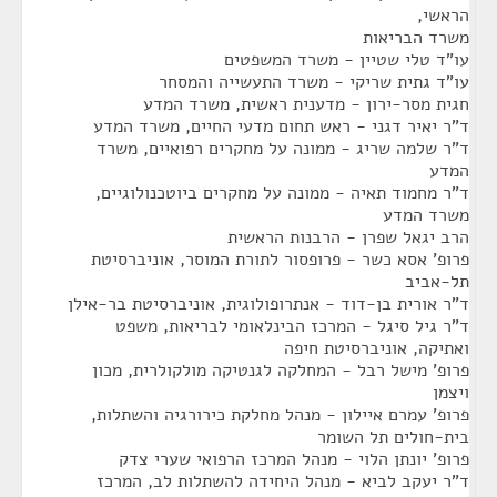
הראשי,
משרד הבריאות
עו"ד טלי שטיין - משרד המשפטים
עו"ד גתית שריקי - משרד התעשייה והמסחר
חגית מסר-ירון - מדענית ראשית, משרד המדע
ד"ר יאיר דגני - ראש תחום מדעי החיים, משרד המדע
ד"ר שלמה שריג - ממונה על מחקרים רפואיים, משרד
המדע
ד"ר מחמוד תאיה - ממונה על מחקרים ביוטכנולוגיים,
משרד המדע
הרב יגאל שפרן - הרבנות הראשית
פרופ' אסא כשר - פרופסור לתורת המוסר, אוניברסיטת
תל-אביב
ד"ר אורית בן-דוד - אנתרופולוגית, אוניברסיטת בר-אילן
ד"ר גיל סיגל - המרכז הבינלאומי לבריאות, משפט
ואתיקה, אוניברסיטת חיפה
פרופ' מישל רבל - המחלקה לגנטיקה מולקולרית, מכון
ויצמן
פרופ' עמרם איילון - מנהל מחלקת כירורגיה והשתלות,
בית-חולים תל השומר
פרופ' יונתן הלוי - מנהל המרכז הרפואי שערי צדק
ד"ר יעקב לביא - מנהל היחידה להשתלות לב, המרכז