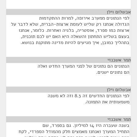
אבשלום וילן
¶
לפי הנתונים ממערב אירופה, למרות ההתקדמות
הגדולה אנחנו רק שליש לעומת ארצות-הברית, שלא לדבר על
ארצות כמו ספרד, אוסטריה, בלגיה ואחרות. כלומר, אנחנו
בעצם בשליש התחתון והשאלה היא האם יש לכם תוכנית,
בתהליך כמובן, איך מגיעים להיות מדינה מתוקנת בנושא.
תמר אשכנזי
¶
הנתונים הם נתונים של לפני המערך החדש ואלה
הם נתונים ישנים.
אבשלום וילן
¶
לפי הנתונים החדשים זה 8.3 וזה לא משנה
משמעותית את התמונה.
תמר אשכנזי
¶
בשנה שעברה היו 14 למיליון. גם בספרד, שם
התחיל המערך ואנחנו מאמצים חלק מהמודל הספרדי, לקח