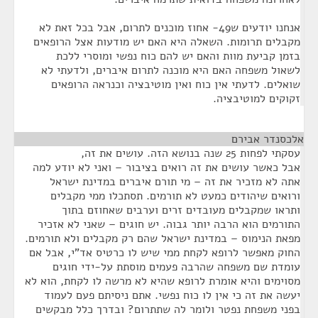
אנחנו יודעים ש49- אחוז מוכנים לתרום, אבל בכל זאת לא
מקבלים תרומות. השאלה היא האם יש מודעות אצל הרופאים
בזמן קביעת מוות והאם יש להם כוח נפשי ומוסרי ללכת
לשאול משפחה האם היא מוכנה לתרום איברים, ולדעתי לא
שואלים. לדעתי אין כוח ואין מוטיבציה וכנראה הרופאים
זקוקים למוטיבציה.
אלכסנדר אבירם
¶
עסקתי לפחות 25 שנה בנושא הזה. עושים את זה,
אבל כאשר עושים את זה רואים בציבור – ואני לא יודע למה
אתה לא מזכיר את זה – מי תורם איברים במדינת ישראל
ורואים שיהודים כמעט לא תורמים. תסתכלו ממי מקבלים
ותראו שמקבלים מעובדים זרים וערבים שאחוזם בתוך
התורמים הוא הרבה יותר גבוה. יש חוגים – שאני לא אזכיר
מפאת הנימוס – במדינת ישראל שהם רק מקבלים ולא תורמים.
החוק מאפשר לרופא לקחת ממי שיש לו כרטיס אד"י, אבל אם
עומדת שם משפחה שהרבה פעמים מוסתת על-ידי חוגים
מסוימים והיא אומרת לרופא שהיא לא מרשה לו לקחת, הוא לא
יעשה את זה כי אין לו כוח נפשי. אתם ניסיתם פעם לעמוד
בפני משפחת נפטר ולומר לה שתתרום? ובדרך כלל מבקשים