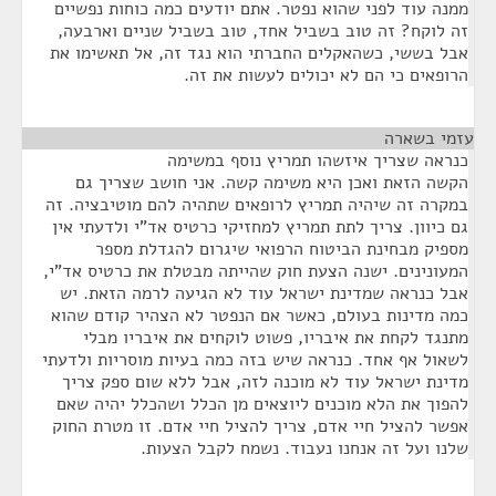
ממנה עוד לפני שהוא נפטר. אתם יודעים כמה כוחות נפשיים
זה לוקח? זה טוב בשביל אחד, טוב בשביל שניים וארבעה,
אבל בששי, כשהאקלים החברתי הוא נגד זה, אל תאשימו את
הרופאים כי הם לא יכולים לעשות את זה.
עזמי בשארה
¶
כנראה שצריך איזשהו תמריץ נוסף במשימה
הקשה הזאת ואכן היא משימה קשה. אני חושב שצריך גם
במקרה זה שיהיה תמריץ לרופאים שתהיה להם מוטיבציה. זה
גם כיוון. צריך לתת תמריץ למחזיקי כרטיס אד"י ולדעתי אין
מספיק מבחינת הביטוח הרפואי שיגרום להגדלת מספר
המעונינים. ישנה הצעת חוק שהייתה מבטלת את כרטיס אד"י,
אבל כנראה שמדינת ישראל עוד לא הגיעה לרמה הזאת. יש
כמה מדינות בעולם, כאשר אם הנפטר לא הצהיר קודם שהוא
מתנגד לקחת את איבריו, פשוט לוקחים את איבריו מבלי
לשאול אף אחד. כנראה שיש בזה כמה בעיות מוסריות ולדעתי
מדינת ישראל עוד לא מוכנה לזה, אבל ללא שום ספק צריך
להפוך את הלא מוכנים ליוצאים מן הכלל ושהכלל יהיה שאם
אפשר להציל חיי אדם, צריך להציל חיי אדם. זו מטרת החוק
שלנו ועל זה אנחנו נעבוד. נשמח לקבל הצעות.