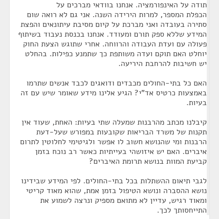
תודה על האינפורמציה. אנחנו בוודאי מברכים על
הכפלת המספר, למרות הירידה השנה. אני גם לא רואה שום
סתירה בעובדה ואני מברכת על קיום מסיבת עיתונאים והפצת
המידע שללא ספק תורם ומעודד. אנחנו בכנסת נעבוד בשיתוף
פעולה עם ועדת העבודה והרווחה. אחרי שתוגש הצעת החוק
יוחלט האם תוקם ועדה משותפת כך שתמנע כפילות. בהחלט
יש חשיבות להרחבת היריעה.
האם כל בתי-החולים מכבדים ודואגים לכבד אנשים שתרמו
באמצעות כרטיס אד"י? הגיע אלינו מידע שאומר שיש עם זה
בעיות.
קיבלנו מכתב מהרבנות שמעלה שתי בעיות: האחת, שעוד אין
תקנות של משרד הבריאות שקובעות במפורש שעל-דעת
הרבנות ומי שהנושא חשוב לו אפשר ולגיטימי לחלוטין לתרום
איברים. האם יש איזושהי בעייתיות כאשר רב נוכח בזמן
קביעת המוות בנושא תרומת האיברים?
לגבי תיאום ההשתלות בכל בתי-החולים. לפי המידע שבידינו
נושא ההסברה ונושא הטיפול בזמן אמת, שהוא מאוד קריטי
ומאוד רגיש, עדיין לא מתואם מספיק ונרצה לשמוע את
התייחסותך לכך.