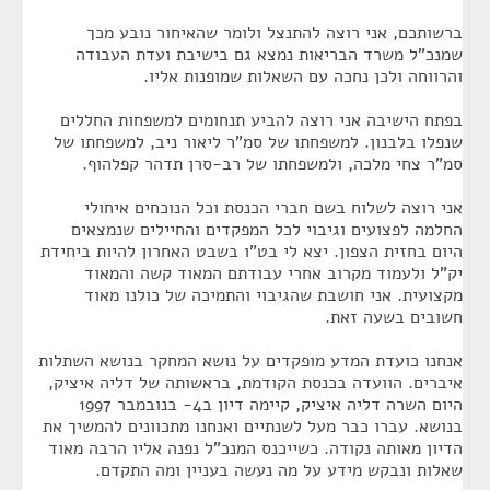
ברשותכם, אני רוצה להתנצל ולומר שהאיחור נובע מכך
שמנכ"ל משרד הבריאות נמצא גם בישיבת ועדת העבודה
והרווחה ולכן נחכה עם השאלות שמופנות אליו.
בפתח הישיבה אני רוצה להביע תנחומים למשפחות החללים
שנפלו בלבנון. למשפחתו של סמ"ר ליאור ניב, למשפחתו של
סמ"ר צחי מלכה, ולמשפחתו של רב-סרן תדהר קפלהוף.
אני רוצה לשלוח בשם חברי הכנסת וכל הנוכחים איחולי
החלמה לפצועים וגיבוי לכל המפקדים והחיילים שנמצאים
היום בחזית הצפון. יצא לי בט"ו בשבט האחרון להיות ביחידת
יק"ל ולעמוד מקרוב אחרי עבודתם המאוד קשה והמאוד
מקצועית. אני חושבת שהגיבוי והתמיכה של כולנו מאוד
חשובים בשעה זאת.
אנחנו כועדת המדע מופקדים על נושא המחקר בנושא השתלות
איברים. הוועדה בכנסת הקודמת, בראשותה של דליה איציק,
היום השרה דליה איציק, קיימה דיון ב4- בנובמבר 1997
בנושא. עברו כבר מעל לשנתיים ואנחנו מתכוונים להמשיך את
הדיון מאותה נקודה. כשייכנס המנכ"ל נפנה אליו הרבה מאוד
שאלות ונבקש מידע על מה נעשה בעניין ומה התקדם.