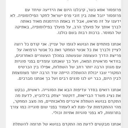
פרופסור אסא כשר, קיבלנו היום את הידיעה שיחד עם
פרופסור יובל אתה בין זוכי פרס ישראל לחקר הפילוסופיה. לא
ידענו על זה מראש, אבל זו באמת הזדמנות מאוד נאותה
לברך אותך על פועלך הרב, על פועלך בפילוסופיה, באתיקה
של המוסר. ברכות רבות בשם כולנו.
אנחנו פותחים את הנושא לגופו של עניין. אני קודם כל רוצה
לציין ולברך את כל אנשי המחקר ואת כל אנשי הרפואה על
פריצת הדרך העצומה שנעשתה במהלך העשורים האחרונים,
בוודאי מראשית המאה, ועל כך שאנחנו עומדים בפני סוגיות
עם מגוון הרבה יותר רחב של השתלות, אפילו בין הכרטיס
המקורי שבו יכולת ההשתלה הייתה עוד הרבה יותר מצומצמת
לבין היום, כבר יש לנו סוגים רבים ועל כך אנחנו מברכים.
אנחנו רואים בסדר עדיפות הבא את הסוגייה. ראשית, נבקש
את נציג משרד הבריאות, דוקטור יצחק ברלוביץ, לדעת מה
התקדם בנושא השתלת איברים מלאכותיים, מה מצב המחקר,
מהי ההתקדמות על-מנת לא לעמוד בפני שום סוגייה כמו צורך
בתרומות, לא בפני סוגיות אתיות וכולי.
אנחנו מבקשים לדעת מה התקדם בנושא של תרומה להשתלת