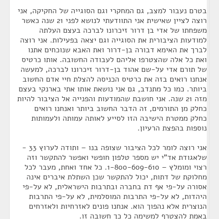
בטרם נעבור למצב, גם המחקרי וגם הסוגייה של החקיקה, אני
רוצה לציין שאישית אני התוודעתי לנושא לפני 21 שנה כאשר
משפחתו של אדי בן דרור זיכרונו לברכה בעצם העלתה
למודעות הציבורית את הסוגייה וגם יצאה בפעילות. אני רוצה
לברך את האימא דבורה בן-דרור ואת האבא שנוכחים אתנו
ואת כל אלה שהצטרפו אליהם לעבודה החשובה. אותו כרטיס
של תורם אדי על-שם אהוד בן-דרור זיכרונו לברכה, למעשה
אנחנו רואים בזה את כרטיס הכניסה להצלת חיי אדם החשוב
ביותר. כמו כל מתנדב, גם אני נושאת אותו אתי בארנקי בעצם
מזה 21 שנה. אני חושבת שהמודעות והפנייה אל הציבור להיות
כחלק מן התורמים, זה הדבר החשוב ביותר ואנחנו רואים
כחלק ממטרת הישיבה הזו לסייע לאותה עמותה ולעמותות
נוספות בהפצת הרעיון.
אני רוצה לומר לכל הציבור שצופה בנו – ותודה לערוץ 33 -
שלאגודת אד"י יש מספר טלפון חופשי ואפשר להתקשר וזה
רצוי ומומלץ – 1-800-609-610. כל אחד ואחת, מעבר לכל
מחלוקת של דתות, יכול להתקשר שכן השתלת איברים אינה
אסורה על-פי אף דת בחברה ובתרבות הישראלית, לא על-פי
היהדות, לא על-פי התרבות המוסלמית, לא על-פי התרבות
הנוצרית אלא נהפוך הוא. אנחנו פונים לאזרחיות ולאזרחים
באמת להצטרף למשימה כל כך חשובה זו.