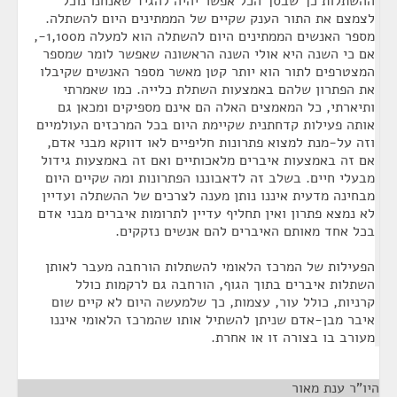
ההשתלות כך שבסך הכל אפשר יהיה להגיד שאנחנו נוכל
לצמצם את התור הענק שקיים של הממתינים היום להשתלה.
מספר האנשים הממתינים היום להשתלה הוא למעלה מ1,100-,
אם כי השנה היא אולי השנה הראשונה שאפשר לומר שמספר
המצטרפים לתור הוא יותר קטן מאשר מספר האנשים שקיבלו
את הפתרון שלהם באמצעות השתלת כלייה. כמו שאמרתי
ותיארתי, כל המאמצים האלה הם אינם מספיקים ומכאן גם
אותה פעילות קדחתנית שקיימת היום בכל המרכזים העולמיים
וזה על-מנת למצוא פתרונות חליפיים לאו דווקא מבני אדם,
אם זה באמצעות איברים מלאכותיים ואם זה באמצעות גידול
מבעלי חיים. בשלב זה לדאבוננו הפתרונות ומה שקיים היום
מבחינה מדעית איננו נותן מענה לצרכים של ההשתלה ועדיין
לא נמצא פתרון ואין תחליף עדיין לתרומות איברים מבני אדם
בכל אחד מאותם האיברים להם אנשים נזקקים.
הפעילות של המרכז הלאומי להשתלות הורחבה מעבר לאותן
השתלות איברים בתוך הגוף, הורחבה גם לרקמות כולל
קרניות, כולל עור, עצמות, כך שלמעשה היום לא קיים שום
איבר מבן-אדם שניתן להשתיל אותו שהמרכז הלאומי איננו
מעורב בו בצורה זו או אחרת.
היו"ר ענת מאור
¶