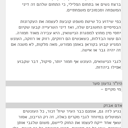
ברצח נשים או בתחום הפלילי, כי התחום שלהם זה דיני
המשפחה וסכסוכים משפחתיים.
כפי שידוע כל שיטת משפט קובעת לעצמה את העקרונות
הבסיסיים החשובים שלה, ואז דיני השרעייה קבעו שקיום
יחסי מין מחוץ למסגרת הנישואין, היא עבירה מאוד חמורה.
הם עשו הבדלות, כשאנשים הם רווקים, רווק או רווקה, העונש
המגיע קבוע בקוראן באופן מפורש, מאה מלקות, לא משנה אם
זה יהיה גבר או אישה.
לגבי הנישואים, העונש אף חמור יותר, סיקול, דבר שקבוע
אפילו ביהדות.
היו"ר גדעון סער
¶
מי מקיים –
אדם אבזק
¶
נגיע לזה גם, אומנם כבר העיר שיח' זכור, כל העונשים
המוטלים במיוחד לגבי מקרים כאלה, זה רק הריבון, אסור
שאף אחד ייקח לעצמו את החוק ליישם, משום שלגבי אותן