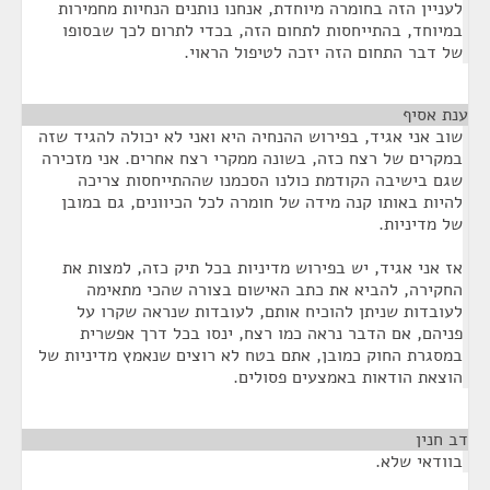
לעניין הזה בחומרה מיוחדת, אנחנו נותנים הנחיות מחמירות
במיוחד, בהתייחסות לתחום הזה, בכדי לתרום לכך שבסופו
של דבר התחום הזה יזכה לטיפול הראוי.
ענת אסיף
¶
שוב אני אגיד, בפירוש ההנחיה היא ואני לא יכולה להגיד שזה
במקרים של רצח כזה, בשונה ממקרי רצח אחרים. אני מזכירה
שגם בישיבה הקודמת כולנו הסכמנו שההתייחסות צריכה
להיות באותו קנה מידה של חומרה לכל הכיוונים, גם במובן
של מדיניות.
אז אני אגיד, יש בפירוש מדיניות בכל תיק כזה, למצות את
החקירה, להביא את כתב האישום בצורה שהכי מתאימה
לעובדות שניתן להוכיח אותם, לעובדות שנראה שקרו על
פניהם, אם הדבר נראה כמו רצח, ינסו בכל דרך אפשרית
במסגרת החוק כמובן, אתם בטח לא רוצים שנאמץ מדיניות של
הוצאת הודאות באמצעים פסולים.
דב חנין
¶
בוודאי שלא.