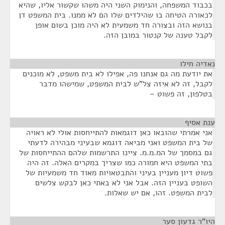
בכבוד המשפחה, והנימוק השני היה משהו שקשור אליו, שהיא
לכאורה הטיחה בו שהילדים שלו הם לא ממנו. בית המשפט דן
בנושא הזה ובצורה חד משמעית לא היה מוכן בשום אופן
לקבל טענה של קנטור במובן הזה.
נאדיה חילו
¶
את יודעת מה גם אנחנו פה, אפילו לא בית משפט, לא מוכנים
לקבל, זה לא איזה צל"ש לבית המשפט, שמישהו מדבר
בטלפון, זה פשוט –
ענת אסיף
¶
אני אמרתי שהובאו כאן דוגמאות להתייחסות אולי לא ראויה
של בית המשפט ואני מביאה דוגמא שבעיני מבהירה לדעתי
גם במסמך של המ.מ.מ. ציינו התרשמות שלהם ההתייחסות של
בתי המשפט היא חמורה כמו שצריך במקרים האלה. זה היה
פשוט דיון מעניין בעיני והתבטאויות מאוד חד משמעיות של
השופט בעניין הזה. אבל אני לא באתי כאן לבקש צלשים
לבית המשפט. זהו, אם יש שאלות.
היו"ר גדעון סער
¶