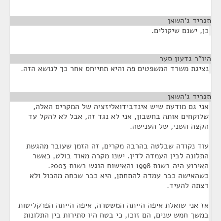
תגריד ג'השאן
¶
כן, ישנם שיקולים.
היו"ר גדעון סער
¶
נציגת משרד המשפטים פה והיא תתייחס אחר כך לנושא הזה.
תגריד ג'השאן
¶
אני גם מודעת שיש אינדבידואליזציה של המקרים האלה,
שלוקחים אותה בחשבון, אני לא נגד זה, אבל לא להקל עד
הקצה השני, של הענישה.
עוד נקודה שבלטה בהרבה מקרים, זה הזמן שעובר מהגשת
התלונה לבין העמדה לדין. ישנו מקרה מאוד בולט, כאשר
האירוע היה בשנת 1998 והאישום הוגש בשנת 2003.
כשהאישה כבר עמדה להתחתן, היא כבר שכחה מהכול ולא
רצתה להעיד.
אז אני שואלת איפה הייתה המשטרה, איפה הייתה הפרקליטות
במשך חמש שנים, הם זוכו, כי בטח היו סתירות בין התלונות