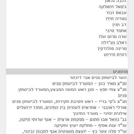
זהבה גלאון
ג'מאל זחאלקה
עבאס זכור
נאדיה חילו
דב חנין
אחמד טיבי
שרה מרום שלו
ראלב מג'דלה
מרינה סולודקין
רונית תירוש
מוזמנים
¶
השר לביטחון פנים אבי דיכטר
סנ"צ מאיר כהן - המשרד לביטחון פנים
סנ"צ צחי חפץ - סגן ראש המטה המבצע,המשרד לביטחון
פנים
תנ"צ ג'קי בריי - ראש חטיבת חקירות, המשרד לביטחון פנים
אורלי ראובני - אחראית לשוויון בין המינים, מחוז ירושלים
אילנית ימיני - משרד החינוך
גב' נוואל אבו חתום - מפקחת ארצית – אגף שרותי תיקון,
עו"ד ענת אסיף - מחלקת יעוץ וחקיקה
עו"ד סלה עטר כץ - יועצת משפטית אגף לתכנון ובינוי,