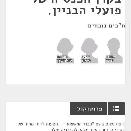
פועלי הבניין.
ח"כים נוכחים
זהבה
מרינה
אחמד
גלאון
סולודקין
טיבי
פרוטוקול
¶
רצח נשים בשם "כבוד המשפחה" - הצעות לדיון מהיר של
חברי הכנסת ראלב מג'אדלה ונדיה חילו