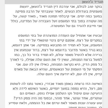
תגריד ג'השאן
¶
בוקר טוב לכולם, אני עורכת דין תגריד ג'השאן, יועצת
משפטית בשדולת הנשים. לאחר שעברתי על הרבה פסיקה
במשך כמה ימים. אני קיבלתי תמונה מאוד , מאוד קשה, על
מה שקורה בתוך בתי המשפט ועל העבודה של המדינה, כולל
אני חייבת להגיד גם של המשטרה.
עכשיו אני אתחיל עם העמדה המוצהרת של בתי המשפט
במקרים של רצח. אומנם קיים גינוי טוטאלי על ידי בתי
המשפט, אבל לא תמיד זה מתבטא בפסיקה. אני אתן דוגמא,
בוא נגיד כאשר מדובר בדוגמא של רצח, ברור שכמעט אין
ברירה אלא להטיל מאסר עולם, לא תמיד ברור כל כך, כמו
למשל ברצח המנוחה, שאין לי את השם שלה אפילו, כי לאורך
כל פסק הדין, היא נקראה המנוחה, כאילו אין לה שם. אני
הסקתי על פי השמות של הנאשמים, שהיא הבאת של פארס
קייס, אין לה שם, לא יודעת איך השם שלה.
האישה הזו נרצחה באופן מאוד אכזרי, כאשר נתנו לה לשתות
סם, רעל, והיא גססה במשך יומיים, כאשר האימא לידה ולא
הזעיקה שום טיפול וקו הטלפון אפילו נותק. האחים הם
שוטרים, אחד שוטר, אחד סוהר, ובסוף מה היה פסק הדין?
שש עשרה שנות מאסר לאח שיזם את כל ההמתה, ולאח שסייע
לו, שמונה שנות מאסר.