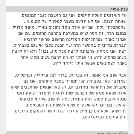
ענת אסיף
¶
אז האיזונים האלה קיימים. אני גם חושבת לגבי הנתונים
שאתה הצגת, אני לא יודעת מעבר למסמך של המ.מ.מ.,
שהסתכלתי עליו, אם יש איזה מסד נתונים מאוד, מאוד מדויק
במובן הזה, זה חסר שיש במערכת בהרבה תחומים, גם אם
אנחנו נאמר שפרקליטות המדינה תחשוב שראוי להוציא
הבהרת מדיניות בהקשר הזה של הכנת כתבי אישום בעבירות
רצח, אני מניחה שהכוונה לרצח מכל סוג, נכון? ולא רק לרצח
נשים מהסוג הזה, או אפילו לא רק לרצח נשים מסוג אחר,
נאמר רצח נשים אפשר אולי לייחד לזה.
אבל שוב אני אומר, זה בפירוש ברור לכל פרקליט ופרקליט,
שמדובר כאן בעבירה הכי חמורה בספר החוקים, אני גם
מקבלת את התחושה מהדוברים, יש כאן אנשים שחושבים שיש
איזה שהוא מניע של הפרקליטות להגיע להסדרי טיעון ואני
מנסה להבין למה. זאת אומרת למה לחשוב שלגוף תביעתי
הראשי במדינה יש אינטרס שלא לעשות את המכסימום
להרשיע, אלא אם כן מישהו יגיד שזה קשה והתיקים ארוכים
והם עייפים הפרקליטים.