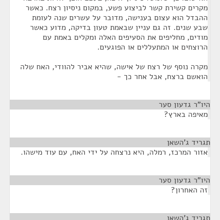
מקרים קשירת קשר לביצוע פשע, במקום ניסיון רצח. כאשר
ההבדל הוא עצום בענישה, מדובר על עשרים שנה לעומת
שבע שנים. זה גם עניין שבאמת טעון בדיקה, מדוע כאשר
מודים, מחליפים את הסעיפים האלה ומקלים באמת עם
הרוצחים או המתעללים או הפוגעים.
מקרה נוסף של רצח של אישה, שהיא אביר להוודי, האח שלה
הואשם ברצח, אבל אחר כך -
היו"ר גדעון סער
¶
מאיפה בארץ?
תגריד ג'השאן
¶
אזור המרכז, רמלה, היא נרצחה על ידי האח, עם עוד מישהו.
היו"ר גדעון סער
¶
זה האחרון?
תגריד ג'השאן
¶