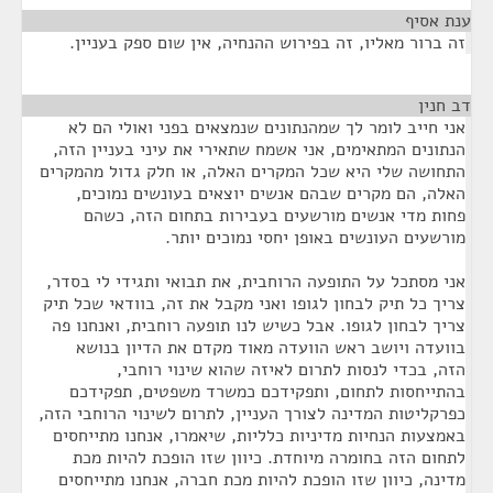
ענת אסיף
¶
זה ברור מאליו, זה בפירוש ההנחיה, אין שום ספק בעניין.
דב חנין
¶
אני חייב לומר לך שמהנתונים שנמצאים בפני ואולי הם לא
הנתונים המתאימים, אני אשמח שתאירי את עיני בעניין הזה,
התחושה שלי היא שכל המקרים האלה, או חלק גדול מהמקרים
האלה, הם מקרים שבהם אנשים יוצאים בעונשים נמוכים,
פחות מדי אנשים מורשעים בעבירות בתחום הזה, כשהם
מורשעים העונשים באופן יחסי נמוכים יותר.
אני מסתכל על התופעה הרוחבית, את תבואי ותגידי לי בסדר,
צריך כל תיק לבחון לגופו ואני מקבל את זה, בוודאי שכל תיק
צריך לבחון לגופו. אבל כשיש לנו תופעה רוחבית, ואנחנו פה
בוועדה ויושב ראש הוועדה מאוד מקדם את הדיון בנושא
הזה, בכדי לנסות לתרום לאיזה שהוא שינוי רוחבי,
בהתייחסות לתחום, ותפקידכם כמשרד משפטים, תפקידכם
כפרקליטות המדינה לצורך העניין, לתרום לשינוי הרוחבי הזה,
באמצעות הנחיות מדיניות כלליות, שיאמרו, אנחנו מתייחסים
לתחום הזה בחומרה מיוחדת. כיוון שזו הופכת להיות מכת
מדינה, כיוון שזו הופכת להיות מכת חברה, אנחנו מתייחסים