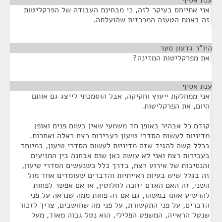
ענת אסיף
¶
אני אתייחס בעיקר לזה, כי מבחינת העבודה של הפרקליטות
זה באמת הטענה המרכזית שהועלתה.
היו"ר גדעון סער
¶
את מפרקליטות המדינה?
ענת אסיף
¶
אני ממחלקת ייעוץ וחקיקה, אבל הוסמכתי לייצג גם אותם
היום, את הפרקליטות.
קודם כל אבהיר באופן חד משמעי שאין בשום פנים ואופן
מדיניות לעשות הסדרי טיעון בעבירות רצח כאלה ואחרות.
בכלל קשה להגיד שזה מדיניות לעשות הסדרי טיעון, במיוחד
בעבירות רצח ואני לא עושה כאן שום אבחנה בין המניעים
והנסיבות של אירוע רצח, בדרך כלל כשנעשים הסדרי טיעון,
זה בגלל שיש בעיות ראייתיות והדברים שעומדים אחד מול
השני, זה האם האדם יזוכה לחלוטין, או אם אפשר לפחות
להרשיע אותו במשהו, גם אם זה פחות ממה שנראה על פני
הדברים, על פני התקשורת, על פני מה שחושבים, צריך לזכור
שנטל הראייה, המשפט הפלילי, הוא נטל גבוה מאוד, מעל