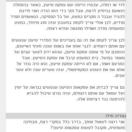
לוד או רמלה, עכשיו הייתה שם עסקת טיעון, כאשר בהתחלה
הואשם בניסיון לרצח, אבל תוך כדי הוא הודה ואני חייבת
להגיד שבכל ה מקרים כמעט, של כל הפסיקה, הנאשמים תמיד
מודים, לכן אולי צריך לקחת בחשבון שזה סוג מיוחד, כמעט
המשפחה מודה ואפילו מתגאה שהיא רצחה.
לכן צריך לקחת את זה גם בעניינים של הסדרי טיעון שנעשים
עם אותם רוצחים. לגבי אותו אח באמת שונה סעיף האישום,
והוסכם על פי אותה עסקת טיעון, שהוא ידון לעשר שנים של
מאסר בפועל. בית המשפט קיבל את עסקת הטיעון. אבל
התרעם ואמר, אם לא הייתה עסקת טיעון, הוא היה גוזר על
אותו אח את העונש המקסימאלי, שזה עשרים שנה ולא עשר
שנים.
גם צריך לבדוק את עסקאות הטיעון שנעשים כנראה על ימין
ועל שמאל עם אותם רוצחים, שזה גורם שיכול להביא
להרתעה נגד רציחות אלה.
נאדיה חילו
¶
אני רוצה לשאול אותך, בדרך כלל במקרי רצח, מבחינה
משפטית, מקובל לעשות עסקאות טיעון?