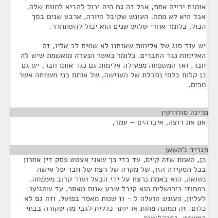
אומנם ירייה אחת, אבל זה גם היה יכול להביא למוות שלה,
אבל היא לא מתה. העונש שקיבל היורה, ארבע שנים בסך
הכול, כלומר אחרי שלוש שנים הוא יכול להשתחרר.
יש עוד סוג של אלימות שאנחנו לא שמים לב אליו, זה
האלימות נגד החברים. כלומר כאשר הנערה מואשמת שיש לה
חבר, ואז המשפחה מפעילה אלימות גם נגד אותו חבר, יש גם
כן קלות בלתי נסבלת של הענישה, של אותם בני משפחה אשר
מכים.
מרינה סולודקין
¶
אם את רוצה, איברהים – עמר,
תגריד ג'השאן
¶
כן, האמת שזה קיים, עד כדי כך שאני אצטט פסק דין אחרון
בכל הסקירה הזו, של מקרה של רצח של חבר של אישה
נשואה, הוא באמת נרצח על ידי הבעל ועוד קרוב משפחה.
במחוזי בירושלים הוא קיבל שבע שנות מאסר, עד שהגיעו
לעליון, העונש הועלה ל - 11 שנות מאסר בפועל, וזה גם לא
כלום. זה תמונה פחות או יותר כללית לגבי מה שקורה בבתי