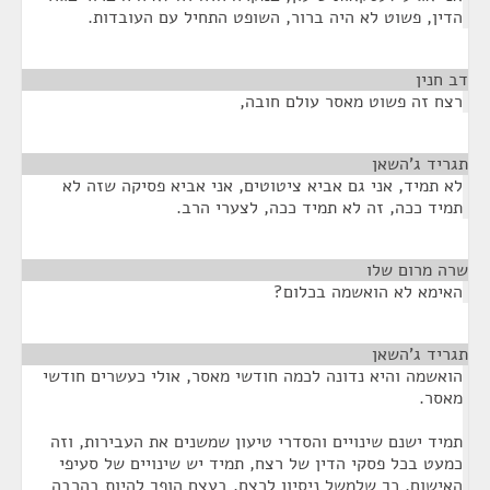
הדין, פשוט לא היה ברור, השופט התחיל עם העובדות.
דב חנין
¶
רצח זה פשוט מאסר עולם חובה,
תגריד ג'השאן
¶
לא תמיד, אני גם אביא ציטוטים, אני אביא פסיקה שזה לא
תמיד ככה, זה לא תמיד ככה, לצערי הרב.
שרה מרום שלו
¶
האימא לא הואשמה בכלום?
תגריד ג'השאן
¶
הואשמה והיא נדונה לכמה חודשי מאסר, אולי כעשרים חודשי
מאסר.
תמיד ישנם שינויים והסדרי טיעון שמשנים את העבירות, וזה
כמעט בכל פסקי הדין של רצח, תמיד יש שינויים של סעיפי
האישום. כך שלמשל ניסיון לרצח, בעצם הופך להיות בהרבה