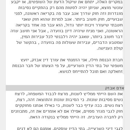
במקרים האלה, יתחם את שיקול הדעת של השופטים, או יקבע
עונשי מוצא, שניתן יהיה לסטות מהם רק בהתקיים נסיבות
מוגדרות וזה חוק שדרך אגב עבר פה בקריאה ראשונה, לפני
שבועיים, חוק חשוב ביותר. אגב למרות שהוא חוק שאני
חשבתי שיעורר ויכוח יותר גדול, הוא עבר פה אחד בקריאה
הראשונה, ואני מניח שיהיה דיון בוועדה , אבל אני חושב שזה
דבר חשוב ביותר, שאגב יהיה רלבנטי לכל עבירות המין,
שמטבע הדברים, עבירות שעולות פה בוועדה , בהקשר של
קולת הענישה.
חברת הכנסת חילו, אני הזמנתי את עורך דין אבזק, יועץ
משפטי של בתי הדין השרעיים, על פי הצעתו של חבר הכנסת
זחאלקה ואם תוכל להתייחס לנושא.
אדם אבזק
¶
את השם הייתי ממליץ לשנות, מרצח לכבוד המשפחה, לרצח
נשים מסיבות שונות. כי הסיבות שונות והתוצאה זהה, רצח,
רצח נשים. ככה עדיף כבר לשנות, כי כאילו אנחנו מחוקקים
חוק לגבי מגזר מסוים, אפילו אם לא אומרים את זה, מתכוונים
רק לחברה הערבית. זה הייתי ממליץ בנקודה הזאת.
לגבי דיני השרעייה, בתי הדין עוסקים, אומנם הם לא דנים