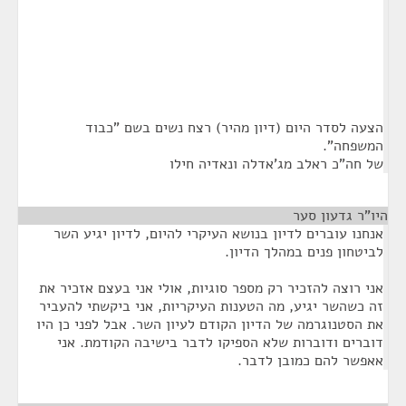
הצעה לסדר היום (דיון מהיר) רצח נשים בשם "כבוד
המשפחה".
של חה"כ ראלב מג'אדלה ונאדיה חילו
היו"ר גדעון סער
¶
אנחנו עוברים לדיון בנושא העיקרי להיום, לדיון יגיע השר
לביטחון פנים במהלך הדיון.
אני רוצה להזכיר רק מספר סוגיות, אולי אני בעצם אזכיר את
זה כשהשר יגיע, מה הטענות העיקריות, אני ביקשתי להעביר
את הסטנוגרמה של הדיון הקודם לעיון השר. אבל לפני כן היו
דוברים ודוברות שלא הספיקו לדבר בישיבה הקודמת. אני
אאפשר להם כמובן לדבר.