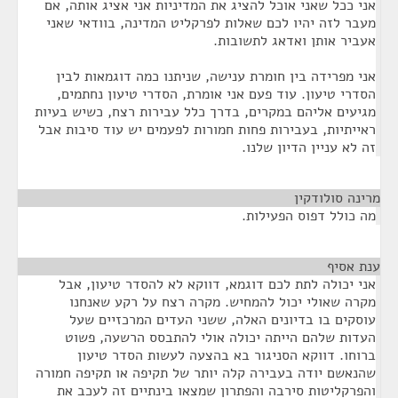
אני ככל שאני אוכל להציג את המדיניות אני אציג אותה, אם
מעבר לזה יהיו לכם שאלות לפרקליט המדינה, בוודאי שאני
אעביר אותן ואדאג לתשובות.
אני מפרידה בין חומרת ענישה, שניתנו כמה דוגמאות לבין
הסדרי טיעון. עוד פעם אני אומרת, הסדרי טיעון נחתמים,
מגיעים אליהם במקרים, בדרך כלל עבירות רצח, כשיש בעיות
ראייתיות, בעבירות פחות חמורות לפעמים יש עוד סיבות אבל
זה לא עניין הדיון שלנו.
מרינה סולודקין
¶
מה כולל דפוס הפעילות.
ענת אסיף
¶
אני יכולה לתת לכם דוגמא, דווקא לא להסדר טיעון, אבל
מקרה שאולי יכול להמחיש. מקרה רצח על רקע שאנחנו
עוסקים בו בדיונים האלה, ששני העדים המרכזיים שעל
העדות שלהם הייתה יכולה אולי להתבסס הרשעה, פשוט
ברוחו. דווקא הסניגור בא בהצעה לעשות הסדר טיעון
שהנאשם יודה בעבירה קלה יותר של תקיפה או תקיפה חמורה
והפרקליטות סירבה והפתרון שמצאו בינתיים זה לעכב את