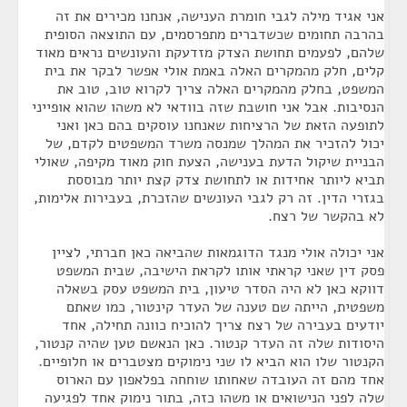
אני אגיד מילה לגבי חומרת הענישה, אנחנו מכירים את זה
בהרבה תחומים שכשדברים מתפרסמים, עם התוצאה הסופית
שלהם, לפעמים תחושת הצדק מזדעקת והעונשים נראים מאוד
קלים, חלק מהמקרים האלה באמת אולי אפשר לבקר את בית
המשפט, בחלק מהמקרים האלה צריך לקרוא טוב, טוב את
הנסיבות. אבל אני חושבת שזה בוודאי לא משהו שהוא אופייני
לתופעה הזאת של הרציחות שאנחנו עוסקים בהם כאן ואני
יכול להזכיר את המהלך שמנסה משרד המשפטים לקדם, של
הבניית שיקול הדעת בענישה, הצעת חוק מאוד מקיפה, שאולי
תביא ליותר אחידות או לתחושת צדק קצת יותר מבוססת
בגזרי הדין. זה רק לגבי העונשים שהזכרת, בעבירות אלימות,
לא בהקשר של רצח.
אני יכולה אולי מנגד הדוגמאות שהביאה כאן חברתי, לציין
פסק דין שאני קראתי אותו לקראת הישיבה, שבית המשפט
דווקא כאן לא היה הסדר טיעון, בית המשפט עסק בשאלה
משפטית, הייתה שם טענה של העדר קינטור, כמו שאתם
יודעים בעבירה של רצח צריך להוכיח כוונה תחילה, אחד
היסודות שלה זה העדר קנטור. כאן הנאשם טען שהיה קנטור,
הקנטור שלו הוא הביא לו שני נימוקים מצטברים או חלופיים.
אחד מהם זה העובדה שאחותו שוחחה בפלאפון עם הארוס
שלה לפני הנישואים או משהו כזה, בתור נימוק אחד לפגיעה