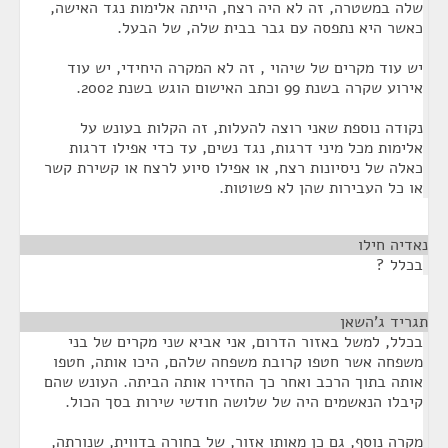
שלה במשטרה, זה לא היה רצח, הייתה אלימות נגד האישה,
כאשר היא נתפסה עם גבר בבית שלה, של הבעל.
יש עוד מקרים של שיהוי , זה לא המקרה היחידי, יש עוד
אירוע שקרה בשנת 99 וכתב האישום הוגש בשנת 2002.
נקודה נוספת שאני רוצה להעלות, זה הקלות בעונש על
אלימות מכל מיני דרגות, נגד נשים, עד כדי אפילו דרגות
כאלה של ניסיונות רצח, או אפילו סיוע לרצח או קשירת קשר
או כל העבירות שהן לא פשוטות.
נאדיה חילו
¶
בכלל ?
תגריד ג'השאן
¶
בכלל, למשל באזור הדרום, אני אביא שני מקרים של בני
משפחה אשר חטפו קרובת משפחה שלהם, היכו אותה, חטפו
אותה בתוך הרכב ואחר כך החזירו אותה הביתה. העונש שהם
קיבלו הנאשמים היה של שלושה חודשי שירות בסך הכול.
מקרה נוסף, גם כן מאותו אזור, של בחורה בדווית, שנורתה,