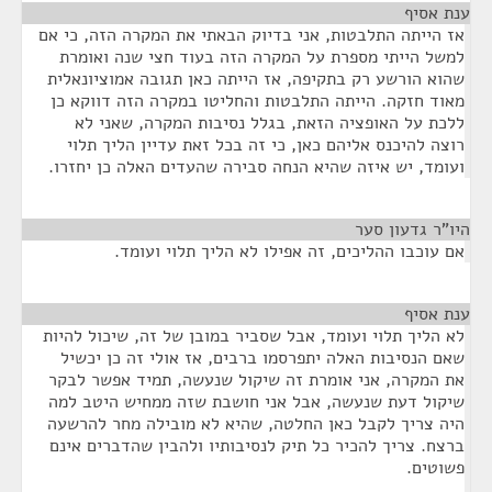
ענת אסיף
¶
אז הייתה התלבטות, אני בדיוק הבאתי את המקרה הזה, כי אם
למשל הייתי מספרת על המקרה הזה בעוד חצי שנה ואומרת
שהוא הורשע רק בתקיפה, אז הייתה כאן תגובה אמוציונאלית
מאוד חזקה. הייתה התלבטות והחליטו במקרה הזה דווקא כן
ללכת על האופציה הזאת, בגלל נסיבות המקרה, שאני לא
רוצה להיכנס אליהם כאן, כי זה בכל זאת עדיין הליך תלוי
ועומד, יש איזה שהיא הנחה סבירה שהעדים האלה כן יחזרו.
היו"ר גדעון סער
¶
אם עוכבו ההליכים, זה אפילו לא הליך תלוי ועומד.
ענת אסיף
¶
לא הליך תלוי ועומד, אבל שסביר במובן של זה, שיכול להיות
שאם הנסיבות האלה יתפרסמו ברבים, אז אולי זה כן יכשיל
את המקרה, אני אומרת זה שיקול שנעשה, תמיד אפשר לבקר
שיקול דעת שנעשה, אבל אני חושבת שזה ממחיש היטב למה
היה צריך לקבל כאן החלטה, שהיא לא מובילה מחר להרשעה
ברצח. צריך להכיר כל תיק לנסיבותיו ולהבין שהדברים אינם
פשוטים.