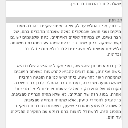
שאלה לחבר הכנסת דב חנין.
דב חנין
¶
גברתי, אני בהחלט ער לקושי הראייתי שקיים בהרבה מאוד
תיקים ואני חושב שבמקרים כאלה שאנחנו מדברים בהם, של
רצח נשים, יש במיוחד קשיים ראייתיים, כיוון שלפעמים יש גם
קשר שתיקה. כיוון שמדובר ברצח שמתבצע במסגרת המשפחה
ולפעמים אנשים לא מעוניינים לדבר ולא מוכנים לדבר
וכדומה.
לכן דווקא מכיוון שהגישה, ואני מקבל שהגישה שלכם היא
גישה עניינית, אתם רוצים להביא להרשעות כשאתם חושבים
שהמקרה ראוי להרשעה, כיוון שיש לנו פה תופעה רוחבית
שהיא תופעה מטרידה, ואנחנו כבר התחלנו לדון בה בישיבה
הקודמת של הוועדה, נראה לי שאתם צריכים לייצר מדיניות
אחרת, בסוג הזה של התיקים. לא שלא תהיה הנחייה ספציפית
כן להגיע להסדרי טיעון, אלא שתהיה הנחייה ספציפית
להשתדל להימנע מהסדרי טיעון, כשאנחנו מדברים בתיקים
מהסוג הזה. להשתדל למצות בהם דווקא את החקירה הפלילית
עד תום.