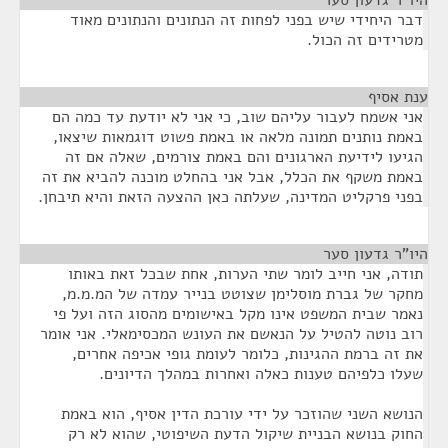
היו"ר גדעון סער
¶
דבר היחידי שיש בפני לפחות זה הנתונים והנתונים מאוד
מטרידים זה הכול.
ענת אסיף
¶
אני אשמח לעבור עליהם שוב, כי אני לא יודעת עד כמה הם
באמת נותנים תמונה מלאה או באמת פשוט דוגמאות שיצאו,
הגיעו לידיעת הארגונים והם באמת צורמים, שאלה אם זה
באמת משקף את הכלל, אבל אני בהחלט מוכנה להביא את זה
בפני פרקליט המדינה, שעלתה כאן ההצעה הזאת והיא תיבחן.
היו"ר גדעון סער
¶
תודה, אני חייב לומר שתי הערות, אחת שבכל זאת באותו
מחקר של גברת מוסלימן שצוטט בנייר עמדה של המ.מ.מ,
נאמר שבית המשפט אינו מקל באישומים מהסוג הזה ועל פי
רוב נוטה להטיל על הנאשם את העונש המכסימאלי. אני אומר
את זה ברמת ההגינות, כלומר לעומת גופי אכיפה אחרים,
שעלו כלפיהם טענות כאלה ואחרות במהלך הדיונים.
הנושא השני שהוזכר על ידי עורכת הדין אסיף, הוא באמת
החוק בנושא הבניית שיקול הדעת השיפוטי, שהוא לא רק