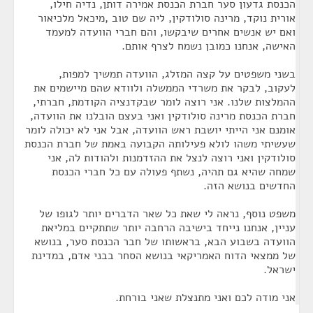
הכנסת גדעון סער חברת הכנסת אמירה דותן, נדיה חילו,
אורית נוקד, מרינה סולודקין, ליה שם טוב ,מיכאל מלכיאור
ואם יש אנשים אחרים שיבקשו, והם חברי הוועדה למעמד
האישה, אנחנו כמובן נשמח לצרף אותם.
בשני משפטים על קצה המזלג, הוועדה תמשיך למפות,
לעקוב, לבקר את משרדי הממשלה ולוודא שהם מיישמים את
ההמלצות שלנו. אני רוצה לומר שבקדנציה הקודמת, חברתי,
חברת הכנסת מרינה סולודקין ואני בעצם הובלנו את הוועדה,
אומנם אני הייתי יושבת ראש הוועדה, אבל אני לא יכולה לומר
שעשיתי משהו לולא פעילותה הקבועה באמת של חברת הכנסת
סולודקין ואני רוצה לנצל את ההזדמנות ולהודות לה, אני
שמחה שהיא גם תהיה, נשתף פעולה עם כל חברי הכנסת
החדשים בנושא הזה.
משפט נוסף, נראה לי שאת כל שאר הדברים יותר לגופו של
עניין, אנחנו נייחד בישיבה הרחבה יותר שתתקיים במליאת
הוועדה בשבוע הבא, בראשותו של חבר הכנסת סער, בנושא
של ממצאי הדוח האמריקאי בנושא הסחר בבני אדם, במדינת
ישראל.
אני מודה לכם ואני מתנצלת שאני בורחת.