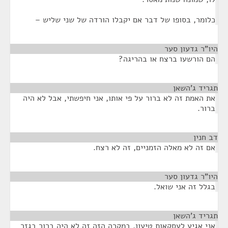
כלומר, בסופו של דבר אם יקבלו הורדה של שני שליש –
היו"ר גדעון סער
¶
הם הורשעו ברצח או בהריגה?
תגריד ג'השאן
¶
את האמת זה לא ברור על פי אותו, אני חיפשתי, אבל לא היה
ברור.
דב חנין
¶
אם זה לא מאלה הזמניים, זה לא רצח.
היו"ר גדעון סער
¶
בגלל זה אני שואל.
תגריד ג'השאן
¶
אני אגיע לעסקאות טיעון, במקרה הזה זה לא היה ברור בגזר