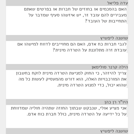
עדה פליאל
¶
האם בהסכמים או בחוזים של חברות או בפרטים שאתם
מעבירים להם עובד זר, יש איזשהו סעיף שמדבר על
התחייבות של העובד?
שושנה ליפשיץ
¶
לגבי חברות כח אדם, האם הם מחוייבים לדווח למישהו אם
עובדת זרה מתלוננת על הטרדה מינית?
הילה קרנר סולימאן
¶
צריך להיזהר, כי החוק למניעת הטרדה מינית לוקח בחשבון
את המורכבויות האלה, הוא דורש מהמעסיק לעשות כל מה
שהוא יכול, כדי למנוע הטרדה מינית.
היו"ר רן כהן
¶
אני מציע אולי, שנבקש שבתוך החוזה שתהיה חוליה שמדווחת
על כל ידיעה על הטרדה מינית, כולל חברת כוח אדם.
שושנה ליפשיץ
¶