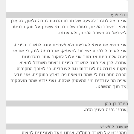
דודי פרץ
¶
אני רוצה לחזור להצעה של חברת הכנסת זהבה גלאון, זה אכן
תלוי במשרד הפנים, בסופו של דבר מי שאמון על חוק הכניסה
לישראל זה משרד הפנים, ולא אנחנו.
אני מוצא את עצמי לא פעם ולא פעמיים עונה למשרד הפנים,
אני לא יכול לפנות ישירות למעסיק, או בדומה לזה, כי אם אני
פונה אליו היום אז מחר אני עלול לחקור אותו בהזדמנות
אחרת. לכן אני פונה למשרד הפנים ובאמת משתדל למצוא
מקום עבודה גם לעובדות וגם לעובדים, כי לצורך החקירות
הרבה יותר נוח לי שהם נמצאים פה בארץ כחוקיים, אני יודע
איפה הם עובדים ומי המעסיק שלהם, ואני יודע שהם מועסקים
עד תוך המשפט.
היו"ר רן כהן
¶
אנחנו נפנה בענין הזה.
שושנה ליפשיץ
¶
מההיבט של משרד התמ"ת, אנחנו מאד מעוניינים למצות