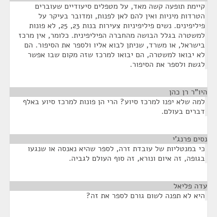
קיימת תופעה קשה מאד, על מטפלים סיעודיים שעוברים
הטרדות מיניות ואין להם לאן לפנות, ומדובר בעיקר על
פיליפינים. נשים פיליפיניות צעירות בנות 23, 25, לא פונות
למשטרה בגלל הבושה מהחברה הפיליפינית. כלומר, אין מרכז
בישראל, או משרד, שניתן לבוא אליו ולספר את הסיפור. הם
לא יבואו למשטרה, הם יבואו למרכז שזה מקום שבו אפשר
לגשת ולספר את הסיפור.
היו"ר רן כהן
¶
למה שלא יפנו למרכז סיוע? הרי הן פונות למרכז סיוע באלף
דברים בעולם.
נסים פרנג'י
¶
כי במנטליות של עובדת זרה, לספר שהיא נאנסה או שנגעו
בגופה, זה איום ונורא, זה סוף העולם לגביה.
עדה פליאל
¶
היא לא תפנה לשום גורם לספר את זה?