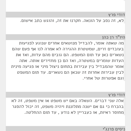
דודי פרץ
¶
לא, זה נסב על הונאה. חקרנו את זה, והוגש כתב אישום.
היו"ר רן כהן
¶
מה שאתה אומר, להבדיל מנושאים אחרים שנוגע לפגיעות
בעובדים זרים, שמשטרת ההגירה לא אמרה לנו אף פעם שהם
נשארים כאן עד תום המשפט. הם גובים מהם עדות, ואז את
העדות שומרים במשטרה, ואז הם כן מחזירים אותה. אתה
אומר שהמבדיל בין עבירות בתחום ניצול מיני או פגיעה מינית
לבין עבירות אחרות זה שכאן הם נשארים. עד תום המשפט
וגם אפשרות של אחרי.
דודי פרץ
¶
אלה שני דברים. השאלה באם יש משפט או אין משפט, זה לא
בהכרח כי גם אם ישנה מתלוננת ויהיה משפט, זה יכול להסגר
מחוסר ראיות, או כעבריין לא נודע , עד תום ההחלטה.
ניסים פרנג'י
¶