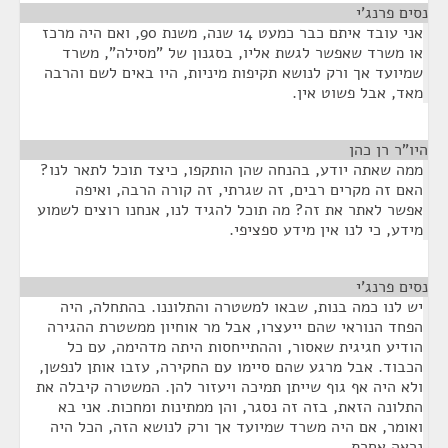
נסים פרנג'י
¶
אני עובד איתם כבר כמעט 14 שנה, משנת 90, ואם היה מרכז
או משרד שאפשר לגשת אליו, בסגנון של "מסילה", משרד
שמיועד אך ורק לנושא תקיפות מיניות, היו באים לשם והרבה
מאד, אבל פשוט אין.
היו"ר רן כהן
¶
ממה שאתה יודע, בהנחה שהן הותקפו, כיצד תוכל לתאר לנו?
האם זה מקרים רבים, זה שגרתי, זה קורה הרבה, ואיפה
אפשר לאתר את זה? מה תוכל להגיד לנו, אנחנו רוצים לשמוע
מידע, כי לנו אין מידע ספציפי.
נסים פרנג'י
¶
יש לנו כמה בנות, שבאו למשטרה והתלוננו. בהתחלה, היה
הפחד הנוראי שהם ייעצרו, אבל מר אוחיון ממשטרת ההגירה
הודיע חגיגית שאסור, וההתייחסות היתה מדהימה, עם כל
הכבוד. אבל מרגע שהם סיימו עם החקירה, עזבו אותן לנפשן,
ולא היה אף גוף שייתן תמיכה ויעזור להן. המשטרה קיבלה את
התלונה הזאת, בזה זה נסגר, והן ממתינות ומחכות. אני בא
ואומר, אם היה משרד שמיועד אך ורק לנושא הזה, הכל היה
נראה אחרת.