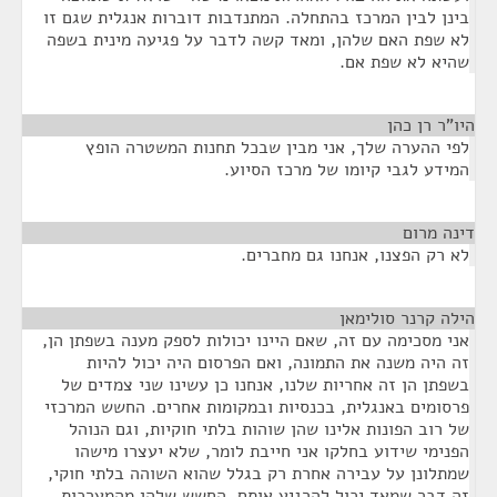
בינן לבין המרכז בהתחלה. המתנדבות דוברות אנגלית שגם זו
לא שפת האם שלהן, ומאד קשה לדבר על פגיעה מינית בשפה
שהיא לא שפת אם.
היו"ר רן כהן
¶
לפי ההערה שלך, אני מבין שבכל תחנות המשטרה הופץ
המידע לגבי קיומו של מרכז הסיוע.
דינה מרום
¶
לא רק הפצנו, אנחנו גם מחברים.
הילה קרנר סולימאן
¶
אני מסכימה עם זה, שאם היינו יכולות לספק מענה בשפתן הן,
זה היה משנה את התמונה, ואם הפרסום היה יכול להיות
בשפתן הן זה אחריות שלנו, אנחנו כן עשינו שני צמדים של
פרסומים באנגלית, בכנסיות ובמקומות אחרים. החשש המרכזי
של רוב הפונות אלינו שהן שוהות בלתי חוקיות, וגם הנוהל
הפנימי שידוע בחלקו אני חייבת לומר, שלא יעצרו מישהו
שמתלונן על עבירה אחרת רק בגלל שהוא השוהה בלתי חוקי,
זה דבר שמאד יכול להרגיע אותם. החשש שלהן מהמערכות