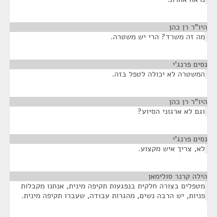
היו"ר רן כהן
¶
מה זה משרד? הרי יש משטרה.
נסים פרנג'י
¶
המשטרה לא יכולה לטפל בזה.
היו"ר רן כהן
¶
וגם לא ארגוני הסיוע?
נסים פרנג'י
¶
לא, צריך איש מקצוע.
הילה קרנר סולימאן
¶
מטפלים בצורה חלקית בנפגעות תקיפה מינית, אנחנו מקבלות
פניות, יש הרבה נשים, מהגרות עבודה, שעברו תקיפה מינית.