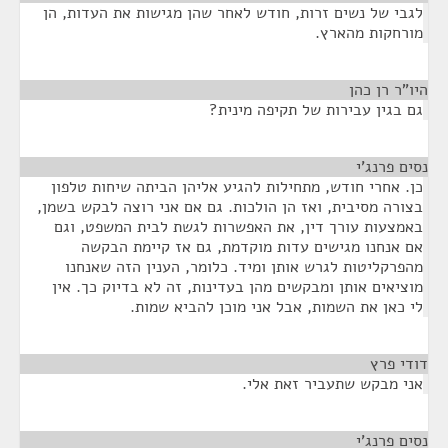
לגבי של נשים זרות, חודש לאחר שהן מגישות את העדות, הן
מורחקות מהארץ.
היו"ר רן כהן
¶
גם בגין עבירות של תקיפה מינית?
נסים פרנג'י
¶
כן. אחרי חודש, מתחילות להגיע אליהן הביתה שיחות טלפון
בצורה מסיבית, ואז הן הולכות. גם אם אני רוצה לבקש בשמן,
באמצעות עורך דין, את האפשרות לגשת לבית המשפט, וגם
אם אנחנו מגישים עדות מוקדמת, גם אז קיימת הבקשה
מהפרקליטות לגרש אותן ומיד. כלומר, הענין הזה שאנחנו
מוציאים אותן ומבקשים מהן בעדינות, זה לא בדיוק כך. אין
לי כאן את השמות, אבל אני מוכן להביא שמות.
דודי פרץ
¶
אני מבקש שתעביר זאת אלי.
נסים פרנג'י
¶