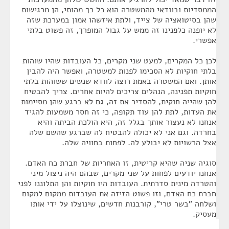
הממסדיות ובוודאי מהמשטרה הוא כל כך מהותי, הן מרגישות
שהן בסיטואציה של צייד, ולתת איזשהו אמון במערכת שזה
לא יופנה כלפנינו זה ממש על גבול המופרך, זה פשוט בלתי
אפשרי.
לכן כל המקרים, למעט שני מקרים, כל העובדות שהיו שוהות
בלתי חוקיות לא הסכימו לפנות למשטרה, ואפשר היה להבין
אותן. ואם המשטרה באמת רוצה לוודא שנשים ששוהות בלתי
חוקיות תפנינה, הנהלים צריכים להיות אחרים. צריך להבטיח
להן שהייה חוקית, להסדיר את זה, גם לא ברגע שהן מסיימות
את העדות, לתת להן עוד תקופה, כי זה חסר משמעות להגיד
אנחנו לא נעצור אותך בגלל זה, היא הולכת הביתה והיא
בחרדה. וגם אני לא יכולה להבטיח לה שברגע שהשם שלה
אצל הרשויות לא יבולע לה. לפחות בחוויה שלה.
סוגיה שניה שהיא קריטית, זו האחריות של חברת כח האדם.
אנחנו יודעים לפחות על שני מקרים, שבהם היה ניצול מיני
והטרדה מינית סדרתית. העובדות היו חוקיות והן התלוננו לפני
חברת כח האדם, וזו פשוט הזיזה את העובדות ממקום למקום
ושלחה "בשר טרי", קורבנות חדשים, שינוצלו על ידי אותו
מעסיק.