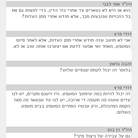
היו"ר אתי לבני
¶
הוא או היא לא נשארים עד אחרי גזר הדין, כדי למצות גם את
כל הזכויות שנובעות מכך, אלא חודש אחרי מתן העדות?
דודי פרץ
¶
אני לא חושב שזה חודש אחרי מתן העדות, אלא לאחר סיום
המשפט, מאחר ואי אפשר לדעת אם יצטרכו אותה שוב או לא.
זהבה גלאון
¶
כלומר זה יכול לקחת שנתיים שלוש?
דודי פרץ
¶
זה יכול להיות כמה שימשך המשפט. היו וישנם מקרים, יש לנו
עדים ששהו פה תקופה די ארוכה, יש לנו עד שנשאר פה מאז
הקמת המינהלת, ורק עכשיו הסתיים המשפט בבית משפט
השלום.
היו"ר רן כהן
¶
גם על עבירה של ניצול מיני?