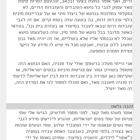
זרים, ואני אומר כמעט בצער ובכאב, שבעצם למרות טיפול
מאד עמוק לגבי כל נושא העובדים והעובדות הזרים, לא
נתקלתי בתלונות בנושא של ניצול מיני או של עבריינות מינית
כלפי עובדות זרות, בה בשעה שזה בטוח קיים. אם זה לגבי
עובדות זרות שבאו לעבוד בסיעוד או בעזרת בית וכו', בוודאי
כאשר מדובר בכל נושא של סחר מין, שזה כשלעצמו נושא
שכלל לא נכנסתי אליו אלא בשוליים, אז זה יהיה מאד נכון
וחשוב לדון עכשיו, ואבקש מכל מי שיש לו מידע על היקף
ומידת חומרת התופעה.
אני הייתי מעלה ברשותך אולי עוד סוגיה, האם הנושא הזה
מטופל בשוויון גמור עם פגיעות מיניות בנשים ישראליות, או
שקיימת כאן הפרדה בין עובדות זרות לבין ישראליות? לדעתי
זו סוגיה חשובה מאד, ואם תוכלו למסור לנו את המידע הזה,
זה מאד יועיל.
זהבה גלאון
¶
אומר משהו מאד קצר. לפני מספר חודשים, הגיעו אלי שתי
פניות של שתי נשים ישראליות, שהגיע לידיעתן מידע לגבי
שתי נשים שנאנסו על ידי המעביד שלהן. שתי הנשים שוהות
כאן בצורה בלתי חוקית, כשבעבר האחת עבדה בנתניה
כ"אופר" לילדים, והשניה בסיעוד. שתיהן נאנסו על ידי