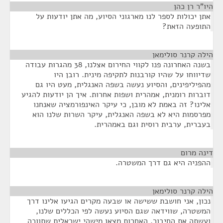
היו"ר רן כהן
¶
אתן יכולות לספר לנו מארגוני הסיוע, מה אתן יודעות על
התופעה הזאת?
הילה קרנר סולימאן
¶
בשנה האחרונה פנו לקווי החירום אצלנו, 38 מהגרות עבודה
שדיווחו על שהיו קורבנות לתקיפה מינית. רובן היו
מהפיליפינים, והסיוע נעשה בשפה האנגלית, מעט היו גם
דוברות רומנית, אמהרית ושפות אחרות. איך הן יודעות להגיע
אלינו? זה באמת לא מובן, כי עיקר האינפורמציה שאנחנו
מפרסמות היא לא בשפה האנגלית, עיקר השרות שלנו הוא
בעברית, ערבית רוסית וגם באמהרית.
דינה מרום
¶
ההפניה היא גם דרך המשטרה.
הילה קרנר סולימאן
¶
נכון, אני חושבת ששישה או שבעה מקרים הגיעו אלינו דרך
המשטרה, שווידאה שגם הסיוע נעשה לפי הכללים שלנו,
ועשתה את החיבור. האחרות מצאו מישהי ישראלית שתווכה