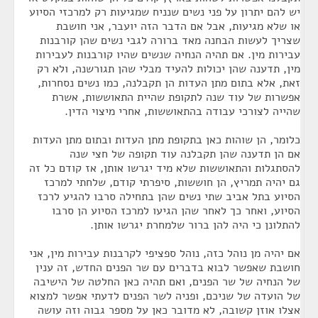
יש להם יתרון על פני נשים שנניח שמגיעות רק למרכזי הסיוע
או שלא מגיעות, אבל אם הדבר הזה יועבר, אני חושבת
שצריך לעשות הבחנה מאד ברורה לגבי נשים שהן קורבנות
עבירות מין. אם תהיה הנחיה שנשים שהיו קורבנות לעבירות
מין, תדענה שהן יכולות להעיד מבלי שהן תגורשנה, ולא רק
זאת, אלא בתום מתן העדות הן תקבלנה, כמו נשים נסחרות,
אפשרות של עוד שנה לתקופת שהיית התאוששות, אשרת
שהייה לצורכי עבודה בהתאוששות, אחרי מיצוי הדין.
כלומר, הן שוהות כאן בתקופת מתן העדות ובתום מתן העדות
אם הן תדענה שהן תקבלנה עוד תקופה של חצי שנה
להסתגלות והתאוששות שלא מיד יגרשו אותן, אז קודם כל זה
גם יהיה תמריץ, הן חוששות, סיפרתי קודם, שלחתי למרכז
הסיוע בתל אביב שתי נשים שהן בתחילה סרבו להגיע לרכז
הסיוע, ואחר כך לאחר שהן הגיעו למרכז הסיוע הן סרבו
להתלונן כי היה להן ברור שלמחרת יגרשו אותן.
אם יהיה מן נוהל כזה, נוהל ספציפי לקרבנות עבירות מין, אני
חושבת שאפשר לבוא בדברים עם שר הפנים החדש, זה ענין
של הנחיה של שר הפנים, ואם תהיה כאן החלטה של הישיבה
של הועדה של שניכם, ופניה לשר הפנים לדעתי אפשר למצוא
אצלו אוזן קשובה, לא מדובר כאן על מספר גבוה וזה עושה