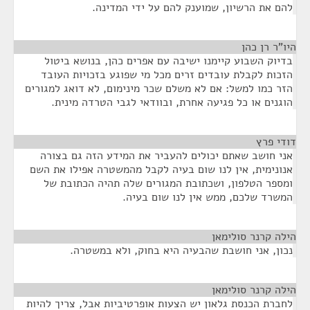
להם את הרשיון, שמוענק להם על ידי המדינה.
היו"ר רן כהן
¶
בדיוק השבוע קיימנו ישיבה עם אפרים כהן, בנושא ביטול
הזכות לקבלת עובדים זרים מכל מי שפוגע בזכויות העובד
הזר כמו למשל: אם לא משלם שכר מינימום, לא דואג למגורים
הוגנים או כל פגיעה אחרת, ובוודאי לגבי הטרדה מינית.
דודי פרץ
¶
אני חושב שאתם יכולים להעביר את המידע הזה גם בצורה
אנונימית, אין לנו שום בעיה לקבל מהמשטרה אפילו את השם
ומספר הטלפון, ושכתובת המגורים שלה תהיה הכתובת של
המשרד שלכם, ממש אין לנו שום בעיה.
הילה קרנר סולימאן
¶
נכון, אני חושבת שהבעיה היא בחוק, ולא במשטרה.
הילה קרנר סולימאן
¶
לחברת הכנסת גלאון יש הצעות אופרטיביות אבל, צריך להיות