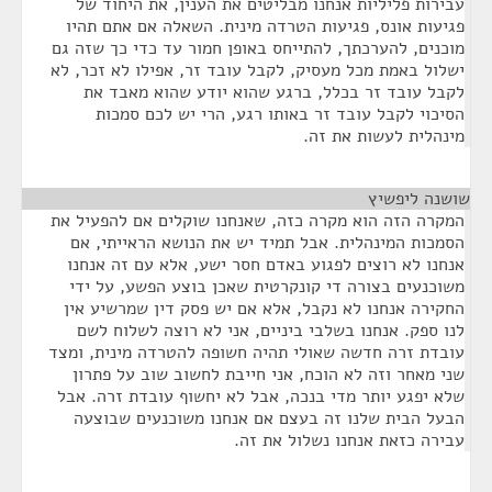
עבירות פליליות אנחנו מבליטים את הענין, את היחוד של
פגיעות אונס, פגיעות הטרדה מינית. השאלה אם אתם תהיו
מוכנים, להערכתך, להתייחס באופן חמור עד כדי כך שזה גם
ישלול באמת מכל מעסיק, לקבל עובד זר, אפילו לא זכר, לא
לקבל עובד זר בכלל, ברגע שהוא יודע שהוא מאבד את
הסיכוי לקבל עובד זר באותו רגע, הרי יש לכם סמכות
מינהלית לעשות את זה.
שושנה ליפשיץ
¶
המקרה הזה הוא מקרה כזה, שאנחנו שוקלים אם להפעיל את
הסמכות המינהלית. אבל תמיד יש את הנושא הראייתי, אם
אנחנו לא רוצים לפגוע באדם חסר ישע, אלא עם זה אנחנו
משוכנעים בצורה די קונקרטית שאכן בוצע הפשע, על ידי
החקירה אנחנו לא נקבל, אלא אם יש פסק דין שמרשיע אין
לנו ספק. אנחנו בשלבי ביניים, אני לא רוצה לשלוח לשם
עובדת זרה חדשה שאולי תהיה חשופה להטרדה מינית, ומצד
שני מאחר וזה לא הוכח, אני חייבת לחשוב שוב על פתרון
שלא יפגע יותר מדי בנכה, אבל לא יחשוף עובדת זרה. אבל
הבעל הבית שלנו זה בעצם אם אנחנו משוכנעים שבוצעה
עבירה כזאת אנחנו נשלול את זה.