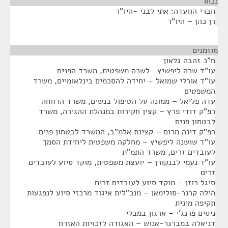
נכחו
¶
חברי הוועדה: אתי לבני -היו"ר
רן כהן – היו"ר
מוזמנים
¶
ח"כ זהבה גלאון
עו"ד שרה ליפשיץ –לשכה משפטית, משרד הפנים
עו"ד אורלי שמואל – יחידה להסכמים בינלאומיים, משרד
המשפטים
עדה פליאל – ממונה על הטיפול בנשים, משרד הרווחה
רפ"ק דודי פרץ – קצין חקירות במנהלת ההגירה, משרד
לבטחון פנים
רפ"ק דינה מרום – קצינת אלמ"ב, המשרד לבטחון פנים
עו"ד שושנה ליפשיץ – מחלקה משפטית ליחידת הסמך
לעובדים זרים, משרד התמ"ת
עו"ד נעמי לבנקורן – יועצת משפטית, מוקד סיוע לעובדים
זרים
סיגל רוזן – מוקד סיוע לעובדים זרים
הילה קרנר-סולימאן – מנכ"לית איגוד מרכזי סיוע לנפגעות
תקיפה מינית
ניסים פרנג'י – ארגון במבלי
דניאלה במברגר-אנוש – האגודה לזכויות האזרח