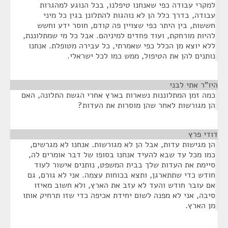
למקרי עבודה כפי שאנחנו טיפלנו, בכל הנוגע למהגרות
עבודה, בדרך כלל הן לא נוהגות להתלונן בגין כל מיני
חששות, בין היתר כפי שצויין פה קודם, חוסר ידע וחשש
להיות מורחקת, ועוד פחדים למיניהם. אבל כל מי שמתלוננת,
ללא יוצא מן הכלל כפי שאמרתי, כל עבירה מטופלת. אנחנו
נותנים להן את הטיפול, ממש כמו לכל ישראלי.
היו"ר אתי לבני
¶
כמה זמן המתלוננות נשארות בארץ אחרי הגשת התלונה, האם
הן מגורשות לאחר שהן מוסרות את העדות?
דודי פרץ
¶
הן מגישות עדות, אבל הן לא מגורשות. אנחנו לא מגרשים,
כמו מכל עד שבא להעיד אנחנו בסופו של דבר אומרים לה,
סיימת את העדות שלך בבית המשפט, נותנים אישור לעוד
חודש כדי שתתארגן, ותצא בכוחות עצמה. אני לא גורם, גם
אם עובר חודש והעד לא עזב את הארץ, ולא חשוב מאיזו
סיבה, אני לא מפנה לשום יחידת אכיפה כדי שזו תרחיק אותו
מן הארץ.