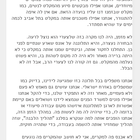
מיוחדים, אנחנו אפילו מבקשים סיוע מהמקלט לנשים, כמו
מקלט שבזמנו דנו עליו בועדה הזאת. אם אין לה איפה
להתגורר, אנחנו אפילו משכנים אותה במקלט בתל אביב לכמה
ימים עד שהיא תסתדר.
לא מזמן, היה לנו מקרה כזה שלצערי הוא נוצל לרעה.
הבחורה נעצרה, והיא התלוננה על אונס שארע שנתיים לפני
כן. התחלנו לחקור אותה, ובינתיים שמנו אותה במקלט כי לא
היתה ברירה מאחר ולא היה לה מקום לשהות בו, והיא פשוט
נעלמה מהמקלט. גם זה קורה לנו לצערי הרב, אבל זה לא
הכלל.
אנחנו מטפלים בכל תלונה כזו שמגיעה לידינו, בדיוק כמו
שמטפלים באזרח ישראלי. אנחנו עושים גם מאמץ לא פעם
ולא פעמיים, מאחר וזה לא התפקיד שלנו, כדי להקל אנחנו
אפילו פונים למשרד הפנים שנמצא לידנו ושואלים באם קיימת
אפשרות לארגן למתלוננת איזשהו מקום עבודה סיעודי או
בדומה לו, כדי שיהיה לה מה לעשות פה. במהלך הזמן הזה,
אנחנו הופכים אותה למה שנקרא בסלנג "תהליך הלבנה", שזה
תהליך שמחזיר אותה להשמה בעבודה, כדי שתהיה חוקית.
לא אכנס פה למקרים, אני לא חושב שהמקרים פה נוגעים