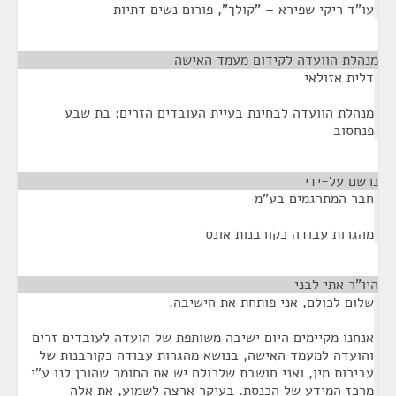
עו"ד ריקי שפירא – "קולך", פורום נשים דתיות
מנהלת הוועדה לקידום מעמד האישה
¶
דלית אזולאי
מנהלת הוועדה לבחינת בעיית העובדים הזרים: בת שבע
פנחסוב
נרשם על-ידי
¶
חבר המתרגמים בע"מ
מהגרות עבודה כקורבנות אונס
היו"ר אתי לבני
¶
שלום לכולם, אני פותחת את הישיבה.
אנחנו מקיימים היום ישיבה משותפת של הועדה לעובדים זרים
והועדה למעמד האישה, בנושא מהגרות עבודה כקורבנות של
עבירות מין, ואני חושבת שלכולם יש את החומר שהוכן לנו ע"י
מרכז המידע של הכנסת. בעיקר ארצה לשמוע, את אלה