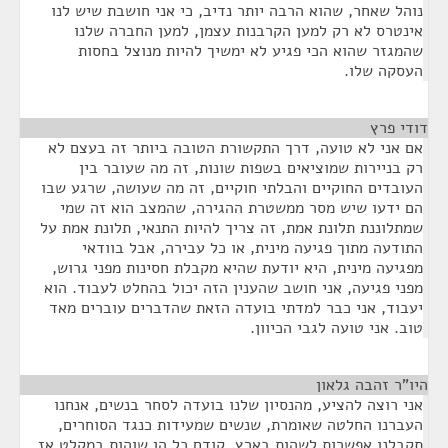
נוהל שאחר, שהוא הרבה יותר נדיב, כי אני חושבת שיש לנו
אינטרס לא רק למען הקרבנות עצמן, למען החברה שלנו
שהמגזר שהוא הכי פגיע לא ימשיך להיות מנוצל בחסות
העסקה שלו.
דודי פרץ
¶
אם אני לא טועה, דרך התקשורת הטובה ביותר זה בעצם לא
רק בניירות שמוציאים בשפות שונות, זה מה שעובר בין
העובדים החוקיים והבלתי חוקיים, זה מה שעושה, שרגע שבו
הם ידעו שיש מסר ממשטרת ההגירה, שהמצב הוא זה שמי
שמתלוננת תלונת אמת, זה צריך להיות התנאי, תלונת אמת על
התודעה מתוך פגיעה מינית, או כל עבירה, אבל בוודאי
מפגיעה מינית, היא יודעת שהיא מקבלת חסינות מפני גרוש,
מפני פגיעה, אני חושב שהענין הזה יכול בהחלט לעבוד. הוא
יעבוד, אני כבר למדתי בועדה הזאת שהדברים עוברים מאד
טוב. אני טועה לגבי הכיוון.
היו"ר זהבה גלאון
¶
אני רוצה להציע, מהנסיון שלנו בועדה לסחר בנשים, אנחנו
העברנו החלטה שאומרת, שנשים שמעידות כנגד הסוחרים,
תקבלנו אפשרות לשהות בארץ, קודם כל הן שוהות במקלט אז