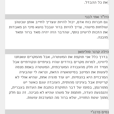
את כל ההבדל.
היו"ר אתי לבני
¶
גם חברות כוח אדם, יכול להיות שצריך לחייב אותן שכשהן
שולחות מישהי, צריך להיות ברור שבכל נושא מיני הן מאבדות
את הזכות לרשיון נוסף, שהדבר הזה יהיה מאד ברור ומאד
מובנה.
הילה קרנר סולימאן
¶
בדרך כלל אני תוקפת את המשטרה, אבל מהמקרים שאנחנו
ליווינו, למרות מקרים בודדים שהיו בעיתיים ונקודתיים אבל
תמיד זה חלק מהעבודה המערכתית, המשטרה באמת מנסה
לעשות את המיטב בסיטואציה הזאת, ונראה לי שהבעיה
המרכזית היא בהנחיות. יש עוד סוגיה אחת, שהיא אולי לא
קריטית אבל בעינינו מהותית, העובדה שגם כאשר יש
מתורגמן, בסופו של דבר החוקרת כותבת את העדות בעברית,
והנפגעת העדה, חותמת על משהו שהיא לא מבינה. זה גם חלק
מתוך שטח החוויה, שלא ברור מה המערכות עושות.
נסים פרנג'י
¶