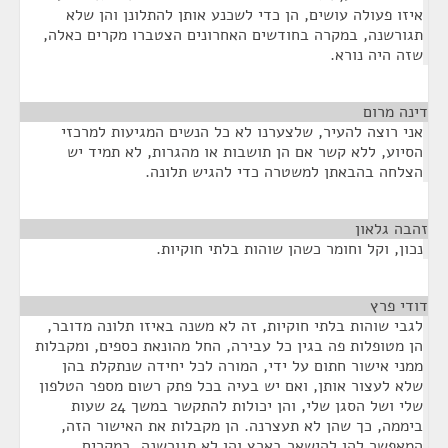
איזו פעולה עושים, הן כדי לשכנע אותן להתלונן והן שלא
תגורשנה, במקרה בחודשים האחרונים הצטברו מקרים כאלה,
שזה היה נורא.
דינה מרום
¶
אני רוצה להעיר, שלצערנו לא כל הנשים המגיעות למרכזי
הסיוע, ללא קשר אם הן תושבות או מהגרות, לא תמיד יש
הצלחה בהבאתן למשטרה כדי להגיש תלונה.
זהבה גלאון
¶
נכון, וקל וחומר כשהן שוהות בלתי חוקיות.
דודי פרץ
¶
לגבי שוהות בלתי חוקיות, זה לא משנה באיזו תלונה מדובר,
הן מטופלות פה בגין כל עבירה, החל מהונאת כספים, ומקבלות
ממני אישור חתום על ידי, המורה לכל יחידה שנתקלת בהן
שלא לעצור אותן, ואם יש בעיה בכל פתק רשום מספר הטלפון
שלי ושל הסגן שלי, והן יכולות להתקשר במשך 24 שעות
ביממה, כך שהן לא תעצרנה. הן מקבלות את האישור הזה,
המאפשר להן להישאר בארץ והן לא תגורשנה. במקרים