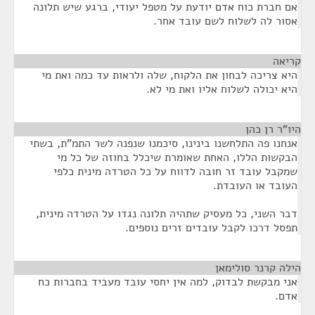
אם חברת כוח אדם יודעת על מטפל יעודי, ברגע שיש תלונה
אסור לה לשלוח לשם עובד אחר.
קריאה
¶
היא צריכה לבחון את הלקוח, שלה ולראות עד כמה ואת מי
היא יכולה לשלוח אליו ואת מי לא.
היו"ר רן כהן
¶
אנחנו פה התלחשנו בינינו, סיכמנו שנפנה לשר התמ"ת, בשתי
הבקשות הללו, האחת שאומרת שיכלל בחוזה של כל מי
שמקבל עובד זר חובה לדווח על כל הטרדה מינית כלפי
העובד או העובדת.
דבר השני, כל מעסיק שתהיה תלונה נגדו על הטרדה מינית,
תפסל דרכו לקבל עובדים זרים נוספים.
הילה קרנר סולימאן
¶
אני מבקשת לבדוק, למה אין יחסי עובד מעביד בחברות כח
אדם.