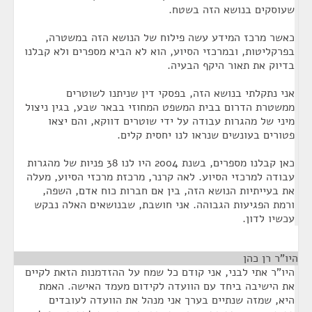
שעוסקים בנושא הזה בשטח.
כאשר מרכז המידע עשה פילוח של הנושא הזה במשטרה,
בפרקליטות, ובמרכזי הסיוע, הוא לא הביא מספרים ולא קבלנו
בדיוק את תאור היקף הבעיה.
אני נתקלתי בנושא הזה, בפסקי דין שניתנו לשוטרים
ממשטרת הדרום בבית המשפט המחוזי בבאר שבע, בגין ניצול
מיני של מהגרות עבודה על ידי שוטרים דווקא, והם יצאו
פטורים בעונשים שנראו לנו יחסית קלים.
כאן קבלנו מספרים, בשנת 2004 היו לנו 38 פניות של מהגרות
עבודה למרכזי הסיוע. לאה קרנר, מרכזת מרכזי הסיוע, מעלה
את בעייתיות הנושא הזה, בין אם חברות כוח אדם, השפה,
ורמת הפגיעות הגבוהה. אני חושבת, שבנושאים האלה נבקש
עכשיו לדון.
היו"ר רן כהן
¶
היו"ר אתי לבני, אני קודם כל שמח על ההזדמנות הזאת לקיים
את הישיבה ביחד עם הוועדה לקידום מעמד האישה. האמת
היא, שמזה שנתיים בערך אני מנהל את הוועדה לעובדים