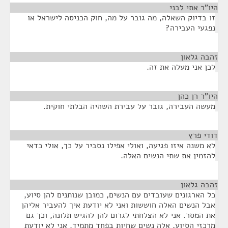
היו"ר אתי לבני
¶
זו בדיוק השאלה, מה גובר על מה, חוק הכניסה לישראל או
נפגעי העבירה?
זהבה גלאון
¶
לכן אני מעלה את זה.
היו"ר רן כהן
¶
מעשה העבירה, גובר על עבירת השהיה הבלתי חוקית.
דודי פרץ
¶
לא משנה איזו פגיעה, ואולי אפילו נסביר על כך, אולי כדאי
להזמין את שתי הנשים האלה.
זהבה גלאון
¶
כל הארגונים שעובדים עם הנשים, כמובן שנותנים להן סיוע,
אבל הנשים האלה חוששות ואני לא יודעת איך להעביר אליהן
את המסר. אני לא הצלחתי לגרום להן להגיש תלונה, וכך גם
מרכזי הסיוע, אלה נשים שחיות בפחד מתמיד. אני לא יודעת