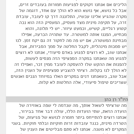
הליכים אם אנחנו זקוקים לפגיעות חמורות בעובדים זרים,
אבל כל נושא, אף נושא הוא לא הולך עם אחד, דוגמה של
מקרה שהגיע אלינו עכשיו, התלוננה דרך קו לעובד, עובדת
זרה, על תקיפה מינית מצד מעסיק, המעסיק הזה הוא נכה
קטוע רגליים, קשיש, וכמעט עיוור. יש לי תלונה, והוא
מכחיש, הפננו אותה למשטרה. עד שתהיה הכרעה, אפילו
מבחינת המשטרה, אם יש פה מה לחקור זה גם יקח זמן. לנו
יש סמכות מינהלית, לקבל החלטה על סמך הסבירות, אבל
אנחנו שוב, לא רוצים לפגוע באדם סיעודי, אנחנו לא רוצים
לפגוע מה שאנחנו במקרה הספציפי הזה מנסים לעשות,
להפנות את ההקש שלו להעסקה לעובד ממין זכר, ואפילו זה
לא הולך לנו בקלות. רציתי להצביע ספציפית על הענין הזה,
אבל שוב, כשאנחנו דנים במקרים האלו במיוחד הנכים ואנשים
שצריכים טיפול סיעודי, אלה החלטות לא קלות.
היו"ר רן כהן
¶
מה שרציתי לשאול אותך, מה שנדמה לי שפה באווירה של
הועדה הזאת, שתי הועדות הללו, עולה דבר אחד בבירור,
אנחנו רוצים להתייחס ביתר חומרה לנושא של פגיעות, של
הטרדה מינית, כנגד עובדות זרות חוקיות ובלתי חוקיות. בשני
המקרים לא משנה. אנחנו לא סתם מבליטים את הענין של