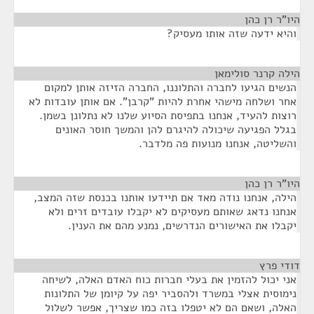
היו"ר רן כהן
¶
והיא ידעה שזה אותו מעסיק?
הילה קרנר סולימאן
¶
הנשים הגיעו לחברה והתלוננו, החברה הזיזה אותן למקום
אחר ושלחה מישהי אחרת להיות "קרבן". אם אותן עובדות לא
רוצות להעיד, אנחנו בתפיסת הסיוע שלנו לא נתלונן בשמן.
בגלל הפגיעה שיכולה להיגרם להן והמשך חוסר האונים
והשליטה, אנחנו מנועות פה מלדבר.
היו"ר רן כהן
¶
הילה, אנחנו נודה מאד אם תיידעו אותנו בכנסת שזה המצב,
אנחנו נדאג שאותם מעסיקים לא יקבלו עובדים זרים ולא
יקבלו את האישורים הנדרשים, נמנע מהם את הענין.
דודי פרץ
¶
אני יכול להזמין את בעלי חברות כוח האדם האלה, לשיחה
נימוסית אצלי במשרד ולהסביר יפה על קיומן של התלונות
האלה, ושאם הם לא יטפלו בזה כמו שצריך, אפשר לשלול