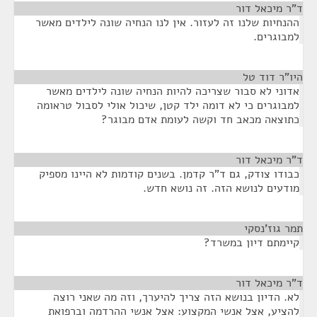
ד"ר מיכאל דור
¶
ההנחיות שלנו זה לעזור. אין לנו הנחיה שונה לילדים מאשר
למבוגרים.
היו"ר דוד טל
¶
אדוני לא סבור שצריכה להיות הנחיה שונה לילדים מאשר
למבוגרים כי לא דומה ילד קטן, שיכול אולי לסבול טראומה
כתוצאה מכאב חד וקשה לעומת אדם מבוגר?
ד"ר מיכאל דור
¶
כבודו צודק, גם ד"ר קדמן. בשנים קודמות לא היינו מספיק
מודעים לנושא הזה. זה נושא חדש.
תמר גוז'נסקי
¶
קיימתם דיון במשרד?
ד"ר מיכאל דור
¶
לא. הדיון בנושא הזה צריך להיערך, וזה מה שאני רוצה
להציע, אצל אנשי המקצוע: אצל אנשי ההרדמה וברפואת