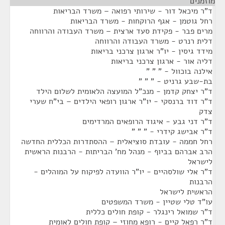
מוזמנים
¶
ד"ר מיכאל דור - שירותי רפואה – משרד הבריאות
רחל גוטמן - אגף הרוקחות - משרד הבריאות
מרים פבר - פקידת סעד ארצית – משרד העבודה והרווחה
דלית רנרט - משרד העבודה והרווחה
מידד גיסין - יו"ר ארגון צרכני בריאות
דליה אור - ארגון צרכני בריאות
אילנה בוכוול - " " "
בת-שבע גרניט - " " "
ד"ר יצחק קדמן - מנכ"ל המועצה הלאומית לשלום הילד
ד"ר דוד ברנסקי - יו"ר ארגון רופאי הילדים – בי"ח שערי
צדק
ד"ר דני גבע - איגוד הרופאים המרדימים
ד"ר אבישג קידרי - " " "
רחל חממה - עובדת סוציאלית – ההסתדרות הכללית החדשה
הרב אברהם בביוף - מנהל מח' הבריתות - הרבנות הראשית
לישראל
ד"ר אלי שולסהיים - יו"ר הוועדה לפיקוח על המוהלים -
הרבנות
הראשית לישראל
עו"ד טלי שטיין - משרד המשפטים
ד"ר שמואל רינגלר - קופת חולים כללית
ד"ר רפאל קיים - רופא מחוזי – קופת חולים לאומית