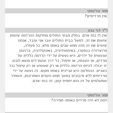
תמר גוז'נסקי
¶
אין מרדימים?
ד"ר דני גבע
¶
אין לו כוח אדם. בחלק מבתי החולים מחלקות ההרדמה עושות
עושות את זה. למשל בבית החולים שבו אני עובד, אנחנו
עושים את זה מזה חמש שנים באופן מלא. כל פעולה,
פרוצדורה בגסטרו, באימטולוגיה, באונקולוגיה, ברנטגן
שנעשית על ילדים, היא נעשית על ידי הרדמה כללית של
מרדים, או השגחה, או טיפול, כל דרך שהמרדים מוצא לנכון.
זו יכולה להיות הרדמה כללית או רק טשטוש או רק טיפול נגד
כאבים. ההחלטה היא עניינית באותו מקום. זה נעשה על ידי
מרדימים ללא סיבוכים במשך חמש השנים האחרונות, והמחיר
שמשלמים על זה הוא יחסית קטן, זה כוח-אדם.
תמר גוז'נסקי
¶
למה לא היה מרדים באותה תפירה?