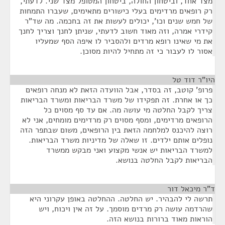
מצד אחד, וביטחון החולה, ביטחון המטופל מצד שני. לדעתי,
רק רופאים מרדימים בעלי כישורים מתאימים, שעברו התמחות
של חמש שנים וכו', יכולים לעשות את זה בחכמה. מה שד"ר
קידרי אמרה, וזה מאוד חשוב לדעתי, שניתן לחנך וצריך לחנך
את מי שאינו רופא מרדים ולהסביר לו איפה הסף שמעליו
אסור לו לעבור כי זה מתחיל להיות מסוכן.
היו"ר דוד טל
¶
פרופ' קוטב, זה בסדר, אבל הוועדה הזאת לא מנחה רופאים
כך או אחרת. זה תפקידו של משרד הבריאות ומשרד הבריאות
צריך לקבל החלטה מי עושה מה. אם עד סף מסוים כל
הרופאים מרדימים, ומסף מסוים רק מרדימים מומחים, אני לא
רוצה להיכנס למלחמה הזאת בין הרופאים, משום שבתפר הזה
נופלים אותם ילדים. זו שאלה של מדיניות משרד הבריאות.
למשרד הבריאות יש אנשי מקצוע ואני מבקש ממשרד
הבריאות לקבל החלטה בנושא.
ד"ר מיכאל דור
¶
תרשה לי להבהיר. יש החלטה. ההחלטה באופן עקרוני היא
שהרדמה עושה רק מרדים מוסמך. על זה אין ויכוח, ויש
הוראות מאוד ברורות בנושא הזה.