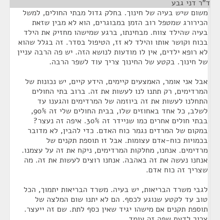
ד"ר דני גבע
¶
משום שיש בעיה של חינוך. בחלק גדול מבתי החולים, למשל
הכירורג שמטפל רוב הזמן במבוגרים, הוא לא מבין שזאת
בעיה שהילד צווח. מבחינתו, ברגע שמישהו מחזיק את הילד
בכוח וקושר אותו והילד לא זז, הטיפול בסדר. זה בגלל שהוא
לא רופא ילדים, אין לו מודעות לנושא הזה. יש פה הרבה עניין
של חינוך. בקטע של החינוך צריך עוד לשפר הרבה.
אבל אני אומר, האמצעים קיימים, הידע קיים, יש נכונות של
המרדימים, רק תתנו לנו לעשות את זה. ברוב בתי החולים
התחלנו לעשות את זה ביוזמה של המרדימים והגענו עד
לשלב, כל אחד באחוזים שלו, בבית החולים שלי זה 90%,
בבתי חולים אחרים כמו שניידר זה 30%. איפה זה נעצר?
במקום של המרדים נגמר כוח האדם. כדי להבין, לא מדובר
בכמויות כוח-אדם עצומות. אבל זו תוספת תקנים של
מרדימים. אנחנו, מחלקות המרדימים, ניקח את זה על עצמנו.
אנחנו נעשה את זה באהבה. אנחנו רוצים לעשות את זה. מה
שצריך זה כוח אדם.
לגבי משרד הבריאות, יש בעיה. משרד הבריאות יתמוך, הכל
טוב עד לקטע שנוגע לכסף. הם לא יתנו שום המלצה של
תוספת תקנים אם מישהו יגיד שאין כסף לתת. שם זה ייעצר.
צריך לדעת שפה זה עומד.