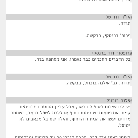
היו"ר דוד טל
¶
תודה.
פרופ' ברנסקי, בבקשה.
פרופסור דוד ברנסקי
¶
כל הדברים החכמים כבר נאמרו. אני מסתפק בזה.
היו"ר דוד טל
¶
תודה. גב' אילנה בוכוול, בבקשה.
אילנה בוכוול
¶
יש לנו שירות לטיפול בכאב, אבל עדיין החוסר במרדימים
קיים. אם פתאום יש ניתוח דחוף או ללכת לטפל בכאב, כשחסר
מרדים יעשו את הניתוח הדחוף, והילד שסובל מכאבים לא
יטופל.
רציתי לציין עוד דבר. הרבה דיברו פה על תרופות ומרדימים.