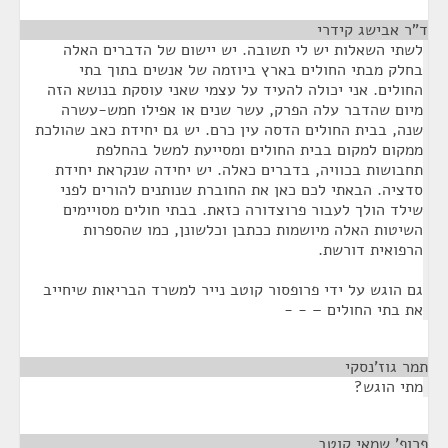
ד"ר אבישג קידרי
¶
לשתי השאלות יש לי תשובה. יש יישום של הדברים האלה
בחלק מבתי החולים בארץ ביוזמה של אנשים בתוך בתי
החולים. אני יכולה להעיד על עצמי שאני עוסקת בנושא הזה
מיום שהדבר עלה הפרק, עשר שנים או אפילו חמש-עשרה
שנה, בבית החולים הדסה עין כרם. יש גם יחידת כאב שהולכת
ממקום למקום בבית החולים ומסייעת למשל בהחלפת
תחבושות בכוויה, בדברים כאלה. יש יחידה שנקראת יחידת
סדציה. הבאתי לכם כאן את החוברת שנותנים להורים לפני
שילד הולך לעבור פרוצדורה כזאת. בבתי חולים מסויימים
השיטות האלה מיושמות ככתבן וכלשונן, כמו שהספרות
הרפואית דורשת.
גם הוגש על ידי פרופסור קוטב נייר למשרד הבריאות שיחייב
את בתי החולים – - -
תמר גוז'נסקי
¶
מתי הוגש?
פרופ' שמאי קוטב
¶