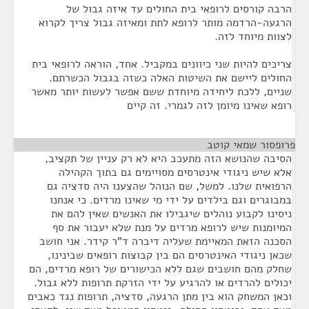
הרבה קורסים לרופאי בית החולים עד איזה גבול של
הרגעה-הרדמה מותר לרופא לתת ומאיזה גבול צריך לקרוא
לצוות מיוחד לזה.
צריכים להיות שני כיוונים במקביל. אחד, הוראה לרופאי בית
החולים ליישם את השיטות האלה כשזה בגבול הכשרתם.
שניים, ללכת ליחידה מיוחדת ששם אפשר לעשות יותר מאשר
רופא שאינו מיומן לזה לגמרי. זה קיים
פרופסור שמאי קוטב
¶
הסיבה שהנושא הזה מתעכב היא לא רק עניין של תקציב,
אלא שיש ניגודי אינטרסים מסויימים גם בתוך הקהילה
הרפואית שלנו. למשל, שם הנוהל שהצענו היה סדציה גם
במבוגרים וגם בילדים על ידי מי שאינו מרדים. כי אנחנו
ניסינו לקבוע נוהלים שיגבילו את האנשים שאין להם את
המיומנות שיש לרופא מרדים על מנת שלא יעבור את סף
הסכנה הזאת המאיימת שעליה דיברה ד"ר קידר. אני חושב
שכאן ניגודי האינטרסים הם בין קבוצות רופאים שבינינו,
שחלק מהם חושבים שגם ללא הכישורים של רופא מרדים, הם
יכולים להרדים או להרגיע על ידי הזרקת תרופות ללא גבול.
וכאן המשחק הוא בין מתן הרגעה, סדציה, תרופות נגד כאבים