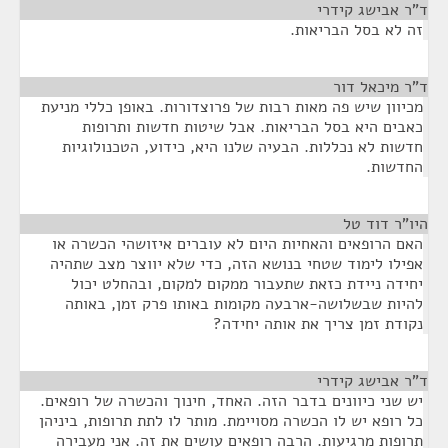
ד"ר אבישג קידרי
¶
זה לא בסל הבריאות.
ד"ר מיכאל דור
¶
מכיוון שיש פה מאות רבות של פרוצדורות. באופן כללי מניעת
כאבים היא בסל הבריאות. אבל שיטות חדשות ותרופות
חדשות לא נכללות. הבעיה שלנו היא, כידוע, הטכנולוגיות
החדשות.
היו"ר דוד טל
¶
האם הרופאים והאחיות היום לא עוברים איזושהי הכשרה או
אפילו לימוד שטחי בנושא הזה, כדי שלא יווצר מצב שתהיה
יחידה ניידת כזאת שתעבור ממקום למקום, ובהחלט יכול
להיות שבשלושה-ארבעה מקומות באותו פרק זמן, באותה
נקודת זמן צריך את אותה יחידה?
ד"ר אבישג קידרי
¶
יש שני כיוונים בדבר הזה. האחד, חינוך והכשרה של רופאים.
כל רופא יש לו הכשרה מסויימת. מותר לו לתת תרופות, ביניהן
תרופות מרגיעות. הרבה רופאים עושים את זה. אני מעבירה