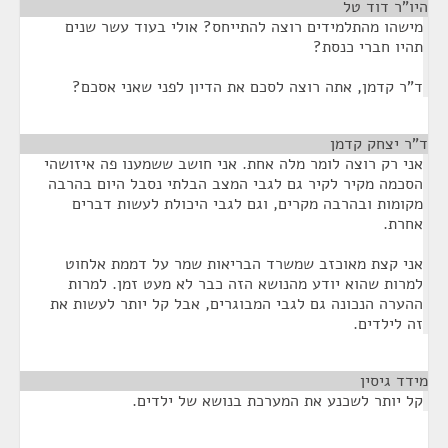
היו"ר דוד טל
¶
מישהו מהתלמידים רוצה להתייחס? אולי בעוד עשר שנים
תהיו חברי כנסת?
ד"ר קדמן, אתה רוצה לסכם את הדיון לפני שאני אסכם?
ד"ר יצחק קדמן
¶
אני רק רוצה לומר מלה אחת. אני חושב ששמענו פה איזושהי
הסכמה מקיר לקיר גם לגבי המצב הבלתי נסבל היום בהרבה
מקומות ובהרבה מקרים, וגם לגבי היכולת לעשות דברים
אחרת.
אני קצת מאוכזב שמשרד הבריאות שמר על דממת אלחוט
למרות שהוא יודע מהנושא הזה כבר לא מעט זמן. למרות
ההערה הנכונה גם לגבי המבוגרים, אבל קל יותר לעשות את
זה לילדים.
מידד גיסין
¶
קל יותר לשכנע את המערכת בנושא של ילדים.