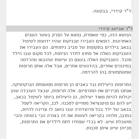
ד"ר קידרי, בבקשה.
ד"ר אבישג קידרי
¶
הנושא הזה, כפי שאמרת, נמצא על הפרק בעשר השנים
האחרונות. רופאים העבירו טכניקות שהיו ידועות לטיפול
בכאב בילדים בתקופות של סביב ניתוחים. הם העבירו את
הטכניקות האלה אל מחוץ לחדר הניתוח, לכל מקום שבו הילד
סובל. הטכניקות האלה בעצם הן שיטות שהובאו מהרדמה
במינונים אחרים, בהדגשים אחרים, אבל אלה אותן תרופות
שמשתמשים בהן להרדמה.
התרופות היעילות נגד כאבים הן תרופות ממשפחת הנרקוטיקה.
אנחנו מכירים את המורפיום. אלה תרופות, שבצד העובדה שהן
יכולות להיות מאוד יעילות, הן היעילות ביותר לטיפול בכאב,
יש להם גם פוטנציאל מסויים לסכנה. לכן, הקריאה לטפל
בכאב של ילד בכל פרוצדורה שבו כואב לו צריכה להיות,
כמובן, מלווה בקריאה לעשות את זה בצורה הכי בטוחה והכי
מושכלת שיש. לא בכדי שפחדו לתת לילדים את התרופות,
מכיוון שיש איתן סכנות.