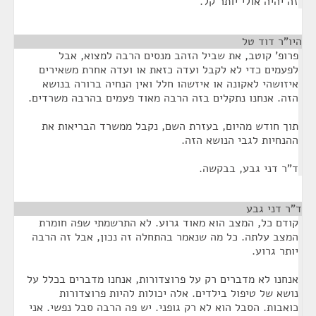
זה יהיה אולי יותר קל.
היו"ר דוד טל
¶
פרופ' קוטב, את שביל הזהב מנסים הרבה למצוא, אבל
לפעמים כדי לא לקבל ועדה כזאת או ועדה אחרת משאירים
איזושהי לאקונה או איזשהו חלל ואין הנחיה ברורה בנושא
הזה. אנחנו נתקלים בזה הרבה מאוד פעמים בהרבה משרדים.
תוך חודש מהיום, בעזרת השם, נקבל ממשרד הבריאות את
ההנחיות לגבי הנושא הזה.
ד"ר דני גבע, בבקשה.
ד"ר דני גבע
¶
קודם כל, המצב הוא מאוד גרוע. לא התרשמתי שפה חומרת
המצב עלתה. כל מה שנאמר בהתחלה זה נכון, אבל זה הרבה
יותר גרוע.
אנחנו לא מדברים רק על פרוצדורות, אנחנו מדברים בכלל על
נושא של טיפול בילדים. אלה יכולות להיות פרוצדורות
כואבות. הסבל הוא לא רק גופני. יש פה הרבה סבל נפשי. אני