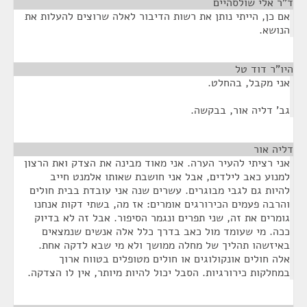
ד"ר אלי שולסהיים
¶
אם כן, הייתי נותן את רשות הדיבור לאלה שרוצים להעלות את
הנושא.
היו"ר דוד טל
¶
אני מקבל, בהחלט.
גב' דליה אור, בבקשה.
דליה אור
¶
אני רציתי להעיר הערה. אני מאוד מבינה את הצדק ואת הרצון
למנוע כאב לילדים, אבל אני חושבת שאותו אלמנט חייב
להיות גם לגבי מבוגרים. עשרים שנה אני עובדת בבית חולים
והרבה פעמים הכירורגים אומרים: אז מה, בשתי דקות אנחנו
גומרים את זה, שני תפרים ונגמר הסיפור. אבל זה לא בדיוק
ככה. מי שעומד מול כאב בדרך כלל אלה אנשים שנמצאים
באיזשהו תהליך של מחלה ממושך ולא מי שבא לדקה אחת.
אלה חולים אונקולוגים או חולים מטופלים בטווח ארוך
במחלקות כירורגיות. הסבל יכול להיות מיותר, אין לו הצדקה.