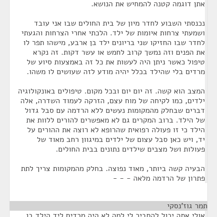
אתן דוגמה קטנה להמחיש את הנושא.
נכנסתי השבוע לחדר מיון של בית החולים שבו אני עובד
ושמעתי צרחות איומות של ילד. הלכתי אחרי הצרחות והגעתי
לחדר שבו החזיקו שני בריונים ילד בן ארבע, מישהו תפר לו
את הפנים וזה נמשך קרוב לחמש או עשר דקות. זה נקרא
טיפול כאשר ניתן היה לעשות את כל זה באמצעות סיוע של
מרדים בלי שהילד בכלל יהיה מודע לזה שעושים לו משהו.
המצב הוא קשה. זה יום יום ובכל מקום. טיפולים באונקולוגיה
ילדים, כמו לקיחה של מוח עצם, הזרקה לעמוד השדרה, אלה
דברים שבחלק מהמקומות נעשים ללא הרדמה עם סבל גדול
של הילד. ברוב המקרים גם לא מאפשרים להורים ללוות את
הילד כי זו פעולה רפואית שהרופא לא רוצה את ההורים על
יד, ויש כאן סבל עצום של ילדים במיגוון רחב מאוד של
פעולות ושל מצבים שילדים נתונים בבית החולים.
הבעיה קשה ביותר, מאוד נפוצה. בחלק מהמקומות צריך לתת
פתרון של הרדמה מלאה - - -
תמר גוז'נסקי
¶
אולי אתה יכול להסביר לי למה לא היה מרדים ליד הילד בן