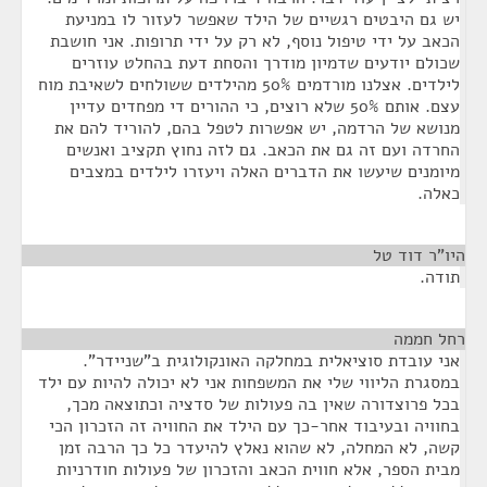
יש גם היבטים רגשיים של הילד שאפשר לעזור לו במניעת
הכאב על ידי טיפול נוסף, לא רק על ידי תרופות. אני חושבת
שכולם יודעים שדמיון מודרך והסחת דעת בהחלט עוזרים
לילדים. אצלנו מורדמים 50% מהילדים ששולחים לשאיבת מוח
עצם. אותם 50% שלא רוצים, כי ההורים די מפחדים עדיין
מנושא של הרדמה, יש אפשרות לטפל בהם, להוריד להם את
החרדה ועם זה גם את הכאב. גם לזה נחוץ תקציב ואנשים
מיומנים שיעשו את הדברים האלה ויעזרו לילדים במצבים
כאלה.
היו"ר דוד טל
¶
תודה.
רחל חממה
¶
אני עובדת סוציאלית במחלקה האונקולוגית ב"שניידר".
במסגרת הליווי שלי את המשפחות אני לא יכולה להיות עם ילד
בכל פרוצדורה שאין בה פעולות של סדציה וכתוצאה מכך,
בחוויה ובעיבוד אחר-כך עם הילד את החוויה זה הזכרון הכי
קשה, לא המחלה, לא שהוא נאלץ להיעדר כל כך הרבה זמן
מבית הספר, אלא חווית הכאב והזכרון של פעולות חודרניות