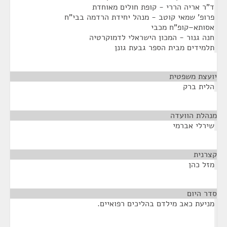
ד"ר אריה הררי - קופת חולים מאוחדת
פרופ' שמאי קוטב - מנהל יחידת הרדמה בבי"ח
אסותא–קופ"ח מכבי
חנה גנור - המכון הישראלי לדמוקרטיה
תלמידים מבית הספר גבעת גונן
יועצת משפטית
¶
הלית ברק
מנהלת הוועדה
¶
שירלי אברמי
קצרנית
¶
מזל כהן
סדר היום
¶
מניעת כאב מילדם בהליכים רפואיים.