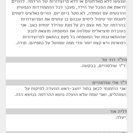
שנעשו ללא מאלחשים או ללא פרוצדורות של הרדמה. להורים
לראות את הסבל של הילד, מעבר לכל ההתמודדות הנפשית
והרגשית עם המחלה, לא מקל ביום יום. הורים נאלצים לעתים
לשנות ימי טיפול לימים שבהם כן עושים את הפרוצדורות
בהרדמה של מח עצם רק על מנת שהילד יפחית כאב. אני
כעובדת סוציאלית שמלווה את המשפחה מוצאת לנכון
שההתארגנות של המשפחה כל פעם בהתאם לפרוצדורות
רפואיות היא קצת יותר מדי ממה שמוטל על כתפיהם. תודה.
היו"ר דוד טל
¶
ד"ר שולסהיים, בבקשה.
ד"ר אלי שולסהיים
¶
אני הוזמנתי לכאן בתור יושב-ראש הוועדה לפיקוח על
המוהלים, ואני שמח שלא הועלה נושא ההרדמה בנושא הזה.
דליה אור
¶
יעלה.