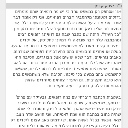
ד"ר יצחק קדמן
¶
אני אסתפק רק במשפט אחד כי יש פה רופאים שהם מומחים
גדולים וקטונתי מלהסביר דברים רפואיים. אני רק אומר דבר
אחד. אני מודה על האמת שלא הייתי מודע לנושא בכלל. אני
התעוררתי אליו בעקבות כתבת תחקיר של רונית צח במקומון
"כל העיר". היתה שם כתבה שבה גם רואיינו רופאים רבים
ומהכתבה עלה דבר שנראה לי דמיוני לחלוטין, אל ילדים
במצבים קשים מאוד לא משתמשים באמצעי הרדמה או הרגעה
כאלה או אחרים ומבצעים בהם התערבויות רפואיות שגורמות
כאבים נוראיים, דבר שלא עושים אצל מבוגרים. הסיבה היא
שהרדמה אצל ילד היא ברת-סיכון הרבה יותר גבוה. אבל אז
הסתבר שיש היום אמצעים ייחודיים להרדמת ילדים, שאפשר
להשתמש בהם כמעט בלי סיכון. הסיבה שלא משתמשים בהם
היא סיבה תקציבית, גם היעדר צוותים מיוחדים שזאת
ההתמחות שלהם, ובעיקר בעיה תקציבית.
בעקבות הכתבה דיברתי עם כמה רופאים, ובעיקר עם פרופ'
ברנסקי, שנמצא פה, שהוא גם מנהל מחלקת ילדים בשערי
צדק וגם יושב-ראש ארגון רופאי הילדים, והסתבר לי שמה
שהיה כתוב בכתבה הוא אמת לאמיתה. אני חושב שזה מצב
שאי-אפשר בכלל לשאת אותו, שגורמים כאב עצום לילדים רק
בגלל בעיה תקציבית, למרות שלרפואה יש את הכלים היום