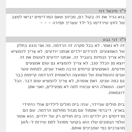
ד"ר מיכאל דור
¶
בוא נגיד את זה בקול רם, מכיוון שאם המרדימים יביאו למצב
של לחץ שירדימו כל ילד שצריך תפירה - - -
ד"ר דני גבע
¶
זה לא נאמר. לא בכל מקרה זה הרדמה. פה אני נוגע בחלק
של האמצעים. להרדים ילדים אנחנו יודעים. לא צריך להמציא
ולא צריך הנחיות בשביל זה. אנחנו יודעים לעשות את זה
יוצא מן הכלל טוב. לא צריך להמציא גם שום אמצעים
חדשים. האמצעים קיימים הרבה מאוד שנים, לפחות עשר
שנים וההמלצות של המועצה הלאומית להרדמה קיימות כבר
גם כמה שנים. זאת אומרת, לא צריך להמציא שום דבר. הכל
ישנו. השאלה היא עכשיו למה לא מפעילים, ואני אתן
דוגמאות.
בית חולים שניידר, שזה בית חולים לילדים אולי היחידי
בארץ. דיברתי אתמול עם מנהל מחלקת הרדמה. שם הם
מרדימים רק ילדים וזה בית חולים רק של ילדים. הוא אומר
שלפי הנתונים שלו הוא בקושי מסוגל לתת שירות ל-30%
מהצרכים כפי שמבינים אותם.