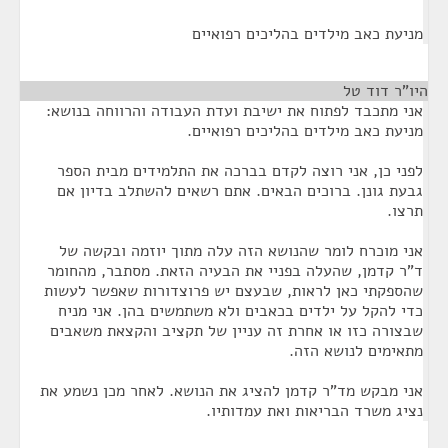
מניעת כאב מילדים בהליכים רפואיים
היו"ר דוד טל
¶
אני מתכבד לפתוח את ישיבת ועדת העבודה והרווחה בנושא:
מניעת כאב מילדים בהליכים רפואיים.
לפני כן, אני רוצה לקדם בברכה את התלמידים מבית הספר
גבעת גונן. ברוכים הבאים. אתם רשאים להשתלב בדיון אם
תרצו.
אני מוכרח לומר שהנושא הזה עלה מתוך יוזמה ובקשה של
ד"ר קדמן, שהעלה בפניי את הבעיה הזאת. מסתבר, מהחומר
שהספקתי כאן לראות, שבעצם יש פרוצדורות שאפשר לעשות
כדי להקל על ילדים בכאבים ולא משתמשים בהן. אני מניח
שבצורה כזו או אחרת זה עניין של תקציב והקצאת משאבים
מתאימים לנושא הזה.
אני מבקש מד"ר קדמן להציג את הנושא. לאחר מכן נשמע את
נציג משרד הבריאות ואת עמדותיו.