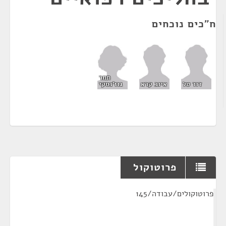
ח"כים נוכחים
תמר
גוז'נסקי
דוד טל
איוב קרא
פרוטוקול
¶
פרוטוקולים/עבודה/145