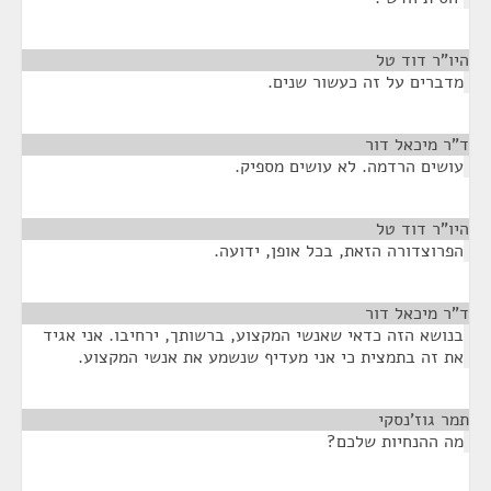
היו"ר דוד טל
¶
מדברים על זה כעשור שנים.
ד"ר מיכאל דור
¶
עושים הרדמה. לא עושים מספיק.
היו"ר דוד טל
¶
הפרוצדורה הזאת, בכל אופן, ידועה.
ד"ר מיכאל דור
¶
בנושא הזה כדאי שאנשי המקצוע, ברשותך, ירחיבו. אני אגיד
את זה בתמצית כי אני מעדיף שנשמע את אנשי המקצוע.
תמר גוז'נסקי
¶
מה ההנחיות שלכם?