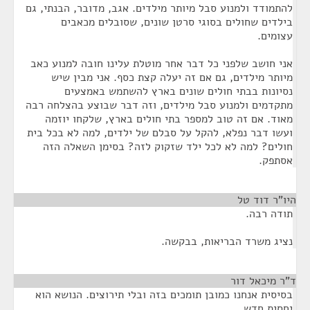
להתמודד ולמנוע סבל מיותר מילדים. אגב, מדובר, הבנתי, גם
בילדים שחולים בסוגי סרטן שונים, שסובלים מכאבים
עצומים.
אני חושב שלפני כל דבר אחר מוטלת עלינו חובה למנוע כאב
מיותר מילדים, גם אם זה יעלה קצת כסף. אני מבין שיש
נסיונות בבתי חולים שונים בארץ להשתמש באמצעים
מתקדמים ולמנוע סבל מילדים, וזה דבר שבוצע בהצלחה רבה
מאוד. אם זה טוב למספר בתי חולים בארץ, שלקחו יוזמה
ועשו דבר נפלא, להקל על סבלם של ילדים, למה לא בכל בית
חולים? למה לא לכל ילד שזקוק לזה? בסימן השאלה הזה
אסתפק.
היו"ר דוד טל
¶
תודה רבה.
נציג משרד הבריאות, בבקשה.
ד"ר מיכאל דור
¶
בסיסית אנחנו כמובן תומכים בזה ובלי תירוצים. הנושא הוא
יחסית חדש .