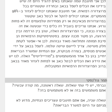
לכן אני חושבת שמה שאנחנו באים להגיד היום זה שיש
בידינו את הכלים לטפל בכאב ובחרדה שקשורים בכל
פרוצדורה רפואית. אני חושבת שאנחנו יכולים לעזור ב-98%
מהמקרים. אנחנו יכולים להקל או לבטל כאב שקשור
בפרוצדורות מכאיבות או רק מפחידות שלפעמים זה לא פחות
גרוע. אנחנו צריכים בשביל זה כלים כדי שנעשה את זה
בצורה נכונה, כי הפרוצדורות האלה, שהן בין הרדמה ובין
הרגעה, הן מקור סכנה עצום. בסטטיסטיקות הרפואיות הן
סיבת תמותה ותחלואה מאוד גבוהות. לכן אי-אפשר לקחת
חלק משיטה. צריך ליישם שיטה שלמה. לטפל בכאב על ידי
אנשים מנוסים, בצורה מבוקרת, עם הנחיות שמשרד הבריאות
יחייב בהן כל אחד מהמשתמשים ב"מודייליטיס" האלה. לנו יש
את הידע ואת הכלים לבטל כאב או לפחות לעזור מאוד בכאב
ברוב הפרוצדורות הרפואיות המקובלות.
תמר גוז'נסקי
¶
גברתי, יש לי שתי שאלות. שאלה ראשונה, מה קורה עכשיו?
אתם משתמשים בזה או לא משתמשים בזה?
שאלה שניה, אם אתם חושבים שצריכים הנחיות, מדוע לא
פניתם עד היום למשרד הבריאות?