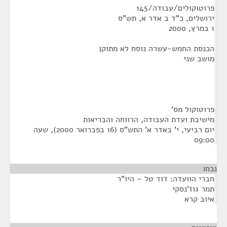
פרוטוקולים/עבודה/145
ירושלים, כ"ד ב אדר א, תש"ס
1 במרץ, 2000
הכנסת החמש-עשרה נוסח לא מתוקן
מושב שני
פרוטוקול מס'
מישיבת ועדת העבודה, הרווחה והבריאות
יום רביעי, י' באדר א' התש"ס (16 בפברואר 2000), שעה
09:00
נכחו
חברי הוועדה: דוד טל – היו"ר
תמר גוז'נסקי
איוב קרא