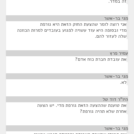
זה בסדר.
מגי בר-אשר
¶
אני רוצה לומר שהצעת החוק הזאת היא גורפת
מדי ובסופה היא עוד עשויה לפגוע בעובדים למרות הכוונה
שלה לעזור להם.
עמיר פרץ
¶
את עובדת חברת כוח אדם?
מגי בר-אשר
¶
לא.
היו"ר דוד טל
¶
את טוענת שההצעה הזאת גורפת מדי. יש הצעה
אחרת שלא תהיה גורפת?
מגי בר-אשר
¶