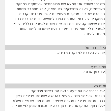
חשבתי שאולי אני אמצא שם פרופסורים שעוסקים במחקר
האנזימים, כאלה שמפרקים לנו תאים, אבל מסתבר שתחת
הכותרת של קרן מחקרים מעסיקים אלפי עובדים. קרנות
המחקרים של בתי-החולים הפכו למעשה כסות לחברת כוח
אדם שמעסיקה עובדים בתנאים שונים לגמרי, בכללים שונים
לגמרי, בלי יחסי עובד-מעביד ועם אפשרות לפטר אותם
מהיום להיום.
היו"ר דוד טל
¶
את זה העברת למבקר המדינה.
עמיר פרץ
¶
עד כאן אדוני.
חיים כץ
¶
אני הכרתי את התופעה הזאת עם ביטול פרוייקט
הלביא. לפני 12 שנה שמעתי בהנהלה שאנחנו צריכים בטן
רכה, אנחנו צריכים אנשים שיפטרו אותם מתי שרוצים ושלא
יעלו כסף. הם קראו לזה בטן רכה או חגורת שומן לפיטורים.