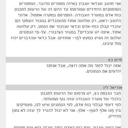
אני חושב שכדאי שנבין באיזה מספרים מדובר. המספרים
המוסמכים היחידים שפורסמו עד היום זה של הרשות לתכנון
כוח אדם במשרד העבודה. התפרסם במקרה אתמול. אדוני
היושב-ראש, רק שלושה אחוז מהעובדים במגזר העסקי הם
עובדי קבלן כוח-אדם וכדאי שנזכור את הנתון. רק שלושה
אחוז. איפה יש עובדים? במגזר הציבורי. על-פי הנתונים
שלהם זה מגיע כמעט ל15- אחוזים. אבל כדאי שהדברים יהיו
מול עינינו.
חיים כץ
¶
אתה יכול לומר מה אתה רוצה, אבל אנחנו
יודעים את הנתונים.
אוריאל לין
¶
חבר הכנסת כץ, יש פרסום של הרשות לתכנון
כלכלי של משרד העבודה שזה גוף ממשלתי.
לפי דעתי קבלני כוח אדם, לפי הנתונים שיש לנו, מעסיקים
בין 125 אלף ל150- אלף. אני לא יכול להגיד לך שזה לא נתון
מדוייק.
אני רוצה שנבין. ענף כוח האדם בתור שכזה הוא ענף מפותח