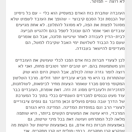
לא רוצה – תפוטר.
העובדה שחברת כוח האדם כמעסיק הוא כלי - עם כל ניסיון
של הכנסת וכל הסכם קיבוצי - שהופך את העובד לשפוט שלא
מסוגל לפצות את הפה, לא מסוגל להתלונן. לא אחת מגיעים
עובדים ואני אומר להם שנוכל לטפל בהם ולהגיש תביעה
לבית-הדין לעבודה לאחר שיגישו תלונה, אבל הם אומרים
שעם כל הכבוד לשלושת ימי האבל שקיבלו למשל, הם
מעדיפים להישאר בעבודה.
לכן לצערי חברות כוח אדם הפכו לכלי שעושק את העובדים
והן משתמשות בהם. יש טובים יותר וטובים פחות, ואני לא
רוצה לומר גזרה שווה לכולם, אבל השוק היום הוא שוק
שהתחרות בו היא מי מביא עובדים יותר זולים. מרכז השלטון
המקומי פרסם מכרז שאומר הצעות מחיר לכיסאות, לשולחנות,
למזכירות ולעובדים מסוג זה וזה. זאת אומרת, העובדים כבר
עוד מעט נכנסים למכרזים השנתיים ככלי בתוך כל המערכת
של הדרך שבה גופים פועלים וכאן מדובר גם גופים ציבוריים
לצערי הרב וגם במוסדות המדינה. המדינה היא הגורם
המרכזי, היא עושה את המעשים הקשים ביותר, היא שותפה
מלאה לכל המתרחש ועושה זאת בכל מיני שיטות, גם
באמצעות חברות כוח אדם, גם באמצעות שיטות של הקמת מה
שנקרא קרן מחקרים. בבתי-חולים יש קרן מחקרים. אני