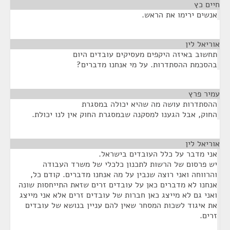
חיים כץ
¶
אנשים ירימו את הראש.
אוריאל לין
¶
תחשוב באיזה היקפים מעסיקים עובדים היום
בהסכמת ההסתדרות. על מי אנחנו מדברים?
עמיר פרץ
¶
ההסתדרות עושה מה שהיא יכולה במסגרת
החוק, אבל הגענו למסקנה שבמסגרת החוק אין לנו יכולת.
אוריאל לין
¶
אני מדבר על כלל העובדים בישראל.
יש פרסום של הרשות לתכנון כלכלי של משרד העבודה
והרווחה ואני רוצה שנבין על מה אנחנו מדברים. קודם כל,
אנחנו לא מדברים כאן על עובדים זרים שזאת התייחסות שונה
ואני גם לא מייצג כאן חברות של עובדים זרים אלא אני מייצג
את איגוד לשכות המסחר שאין להם עניין בנושא של עובדים
זרים.