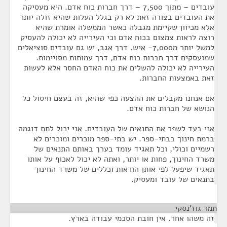
עובדים – מתוך 7,500 – דרך חברות כוח אדם. היא מעסיקה
את העובדים בצורה זאת לא רק בגלל העלות שהיא זולה יותר
אלא מכיוון שקיימת מגבלה כאשר הממשלה אומרת שהיא
רוצה לראות צמצום בכוח אדם וכי העירייה לא יכולה להעסיק
למשל יותר מ7,000- איש. דרך אגב, יש גם עובדים סוציאלים
שמועסקים דרך חברות כוח אדם, דרך עמותות מסויימות.
העירייה לא יכולה להשלים את כוח האדם החסר אלא לעשות
זאת באמצעות החברות.
אם אנחנו מקבלים את ההצעה כפי שהיא, זה בעצם חיסול כל
הנושא של חברות כוח אדם.
אני בעד לשפר את התנאים של העובדים. אני יכול לתת דוגמה
ברמת חינוך בבתי-ספר. יש בתי-ספר מוכרים ומוכרים לא
רשמיים וכולי, וכל תאגיד עומד בערך באותם התנאים של
משרד החינוך, פחות או יותר, ואתה לא יכול לאכוף על אותו
תאגיד שיפעל לפי אותן הוראות וכללים של משרד החינוך
בתנאים של עובד ומעסיק.
תמר גוז'נסקי
¶
זה משהו אחר. אין חובת הסכמי עבודה בארץ.