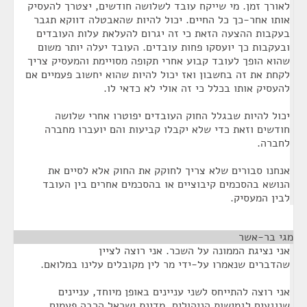
לאורך זמן. מי שייקח עובד לשלושה חודשים, יצטרך להעסיק
אותו אחר-כך כל החיים. יכול להיות שהאבטלה דווקא תגבר
בעקבות ההצעה הזאת כי זה יגרום להעלאת עלות העובדים
ובעקבות כך יועסקו פחות עובדים. העובד יעלה יותר משום
שהוא הופך לעובד קבוע אחרי תקופה מסויימת והמעסיק צריך
לקחת את זה בחשבון ואז יכול להיות שהוא יחשוב פעמיים אם
להעסיק אותו בכלל כי זה אולי לא כדאי לו.
יכול להיות שבגלל החוק העובדים יפוטרו אחרי שלושה
חודשים וזאת כדי שלא יקבלו קביעות והם יועברו מחברה
לחברה.
אנחנו סבורים שלא צריך לחוקק את החוק אלא לסיים את
הנושא בהסכמים קיבוציים או בהסכמים אחרים בין העובד
לבין המעסיק.
מגי בר-אשר
¶
אני נציגת הממונה על השכר. אני רוצה לציין
שהדברים שנאמרו על-ידי מר לין מקובלים עלינו במלואם.
אני רוצה להתייחס לשני עניינים באופן מיוחד, עניינים
שנוגעים לגמישות הניהולים. מדינת ישראל הרבה פעמים