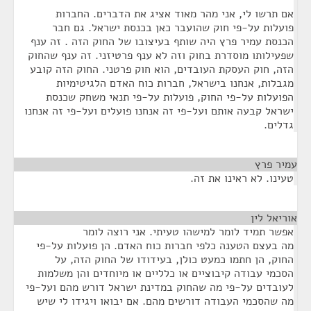
אם תרשו לי, אני מהר מאוד אציג את הדברים. החברות
פועלות על-פי חוק שהועבר כאן בכנסת ישראל. גם חבר
הכנסת עמיר פרץ היה שותף בעיצובו של החוק הזה . זה ענף
שפעילותו מוסדרת בחוק וזה לא ענף פרטיזני. זה ענף שהחוק
הזה, חוק העסקת העובדים, הוא חוק פרטני. החוק הזה קובע
מגבלות, אנחנו בישראל, חברות כוח האדם הלגיטימיות
הפועלות על-פי החוק, פועלות על-פי תנאי משחק שכנסת
ישראל קבעה אותם ועל-פי זה אנחנו פועלים ועל-פי זה אנחנו
גדלים.
עמיר פרץ
¶
טעינו. לא ראינו את זה.
אוריאל לין
¶
אפשר תמיד לומר למישהו טעיתי. אני רוצה לומר
מה בעצם הטענה כלפי חברות כוח האדם. הן פועלות על-פי
החוק, הן חתמו כמעט כולן, בעידודו של החוק הזה, על
הסכמי עבודה קיבוציים או כלליים או מיוחדים והן משלמות
לעובדים על-פי מה שהחוק במדינת ישראל דורש מהם ועל-פי
מה שהסכמי העבודה דורשים מהם. אם יבואו ויגידו לי שיש