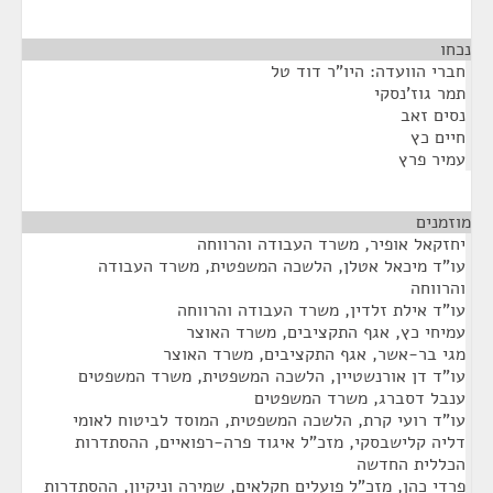
נכחו
חברי הוועדה: היו"ר דוד טל
תמר גוז'נסקי
נסים זאב
חיים כץ
עמיר פרץ
מוזמנים
¶
יחזקאל אופיר, משרד העבודה והרווחה
עו"ד מיכאל אטלן, הלשכה המשפטית, משרד העבודה
והרווחה
עו"ד אילת זלדין, משרד העבודה והרווחה
עמיחי כץ, אגף התקציבים, משרד האוצר
מגי בר-אשר, אגף התקציבים, משרד האוצר
עו"ד דן אורנשטיין, הלשכה המשפטית, משרד המשפטים
ענבל דסברג, משרד המשפטים
עו"ד רועי קרת, הלשכה המשפטית, המוסד לביטוח לאומי
דליה קלישבסקי, מזכ"ל איגוד פרה-רפואיים, ההסתדרות
הכללית החדשה
פרדי כהן, מזכ"ל פועלים חקלאים, שמירה וניקיון, ההסתדרות