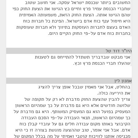
החשובים ביותר שכנסת ישראל עסקה. אני חושב שטוב
שחברי הכנסת עמיר פרץ וחיים כץ הגישו את הצעת החוק כפי
שהם הגישו אותה. הצעת החוק הזאת, משמעותה האמיתית
היא חיסול ענף כוח אדם בישראל. הפיכת כל חברות כוח
האדם בעצם לחברות העוסקות בתיווך ולא חברות שעוסקות
כחברות כוח אדם על-פי החוק הקיים היום.
היו"ר דוד טל
¶
אני מבקש שבדבריך תשתדל להתייחס גם לטענות
שהעלו חברי הכנסת פרץ וכץ.
אמנון לין
¶
בהחלט, אבל אני מאמין שבכל אופן צריך להציג
את היריעה כולה.
צריך להבין שהצעת החוק מדברת לא רק על תקופה של
שלושה חודשים אלא היא גם מדברת על כך שמהיום הראשון
המעסיק בפועל הוא גם המעסיק המשותף. היא גם מדברת על
כך שמהיום הראשון, תנאי העבודה על-פי הסכם העבודה
הקיבוצי באותו מקום עבודה חלים גם על עובדי קבלן כוח
אדם. אבל אני אומר, טוב שההצעה מוגשת בצורה זו כי היא
מכניסה אותנו לוויכוח קוטבי ואמיתי על מה בכלל המקום של