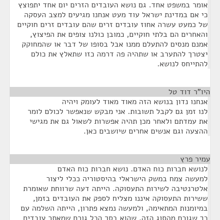
אומר במשפט אחד. גם נושא העובדים הזרים יום אחד יתפוצץ
כי אם במדינת ישראל עוד מעט אנחנו מגיעים למצב העסקה
של כמעט עשרה אחוז עובדים זרים שהם עובדים זרים חוקיים
והאחרים הם בלתי חוקיים, כמובן כולנו צופים את הפיצוץ,
אמנם מנסים להתעלם ממנו אבל בסופו של דבר או שהמחוקק
יצטרך להתערב או שתהיה פה דרמה כזו שתאלץ את כולם
להתייחס לנושא.
היו"ר דוד טל
¶
אנחנו נדון בנושא הזה מאוד מאוד לעומק ויהיה
לנו זמן גם לקבל תשובות. אני מבקש שנאפשר לכולם לומר
את עמדתם ולאחר מכן תהיה אפשרות לשאול גם את מגישי
ההצעה וגם אנשים אחרים שיושבים כאן.
עמיר פרץ
¶
לנושא חברות כוח האדם. נושא חברות כוח האדם
למעשה צמח במשק הישראלי בהיסטוריה ככלי ליצור
אלטרנטיבה לשירות התעסוקה. הייתה דעה שרווחת שאומרת
ששירות התעסוקה איננו מצליח לספק את העובדים בזמן,
במיומנות המתאימה, ולמעשה נמצא פתרון, הייתה השלמה עם
כך שגורם מהסוג הזה, שהוא בסך הכל גורם שמאתר עובדים