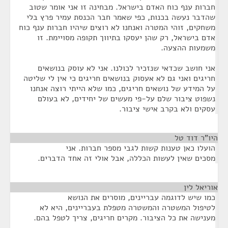
חברות ענף כוח האדם בישראל. מבחינה זו אני אומר שטוב
שהדבר נעשה בכנות, כפי שאמר חבר הכנסת עמיר פרץ בלי
משחקים, זוהי המטרה ואנחנו לא רוצים שיהיו חברות ענף כוח
אדם בישראל, רק שהן יעסקו בתיווך תקופה מסויימת. זו
משמעות ההצעה.
אני חושב שכדאי שנזכיר לכולנו. אני לא עוסק בנושאים
חריגים ואני גם לא אעסוק בנושאים חריגים כי אין לי שליטה
על המידע של נושאים חריגים, כמו שלא הייתי רוצה אנחנו
נשפוט ציבור שלם על-פי מעשים של יחידים, לא בעולם
עסקים ולא בקרב אישי ציבור.
היו"ר דוד טל
¶
הועלו כאן טענות קשות לגבי מספר חברות. אני
מסכים שאין לעשות הכללה, אבל אולי זה אחד הדברים.
אוריאל לין
¶
כמו שיש לדוגמה עבריינים, מוסרים את הנושא
לטיפול המשטרה והמשטרה מטפלת בעבריינים, היא לא
מענישה את כל הציבור. מקרים חריגים, צריך לטפל בהם.