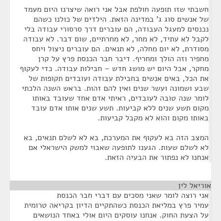
חשבתי שזו תופעה חולפת אבל אני רואה שיצרנו היום מעמד
של אנשים סוג ג' במדינה הזאת. הילדים של כולנו כשהם
נכנסים למעגל העבודה, הם עוברים דרך סרסורי עבודה בלי
לקבל לא עתיד, לא מחר, לא מחרתיים, שום דבר. לא עבודה
מסודרת, לא יום מחלה, לא תנאים. הם עוברים ניצול ויחס
מחפיר וזה הולך ומחריף. דיבר חבר הכנסת פרץ על קרן
מחקר, אבל היום יש מושג חדש – חבילות עבודה. כדי לעקוף
את הכל, באים אנשים בחבילת עבודה ועובדים תקופות של
שבע ושמונה ועשר שנים ואין להם זהות. בראש השנה הלכתי
לומר שנה טובה לעובדים, ראיתי אדם אחד שעובד באותו
מקום תשע שנים ללא קביעות. תשע שנים אותו אדם עובד
באותו מקום והוא לא מקבל קביעות.
המצב הזה בא לעקוף את המערכת, בא לא לשלם תנאים, בא
לא לשלם שעות. הגענו לתופעה שאבוי למשק הישראלי אם
אנחנו לא נפתור את הבעיה הזאת.
אוריאל לין
¶
אני רוצה לומר שאני מסכים עם דברי חבר הכנסת
עמיר פרץ במליאת הכנסת כשהתקיים הדיון בקריאה טרומית
על הצעת החוק. אנחנו עוסקים היום אולי באחד הנושאים