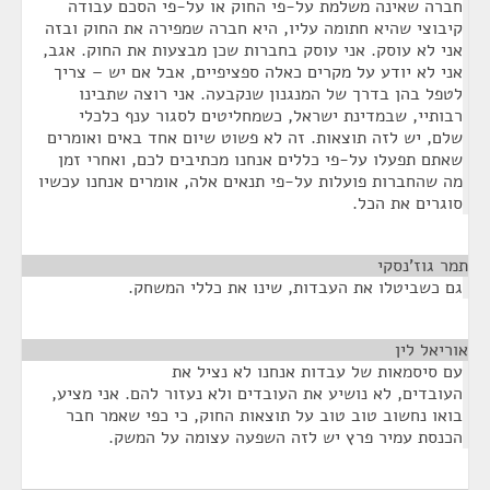
חברה שאינה משלמת על-פי החוק או על-פי הסכם עבודה
קיבוצי שהיא חתומה עליו, היא חברה שמפירה את החוק ובזה
אני לא עוסק. אני עוסק בחברות שכן מבצעות את החוק. אגב,
אני לא יודע על מקרים כאלה ספציפיים, אבל אם יש – צריך
לטפל בהן בדרך של המנגנון שנקבעה. אני רוצה שתבינו
רבותיי, שבמדינת ישראל, כשמחליטים לסגור ענף כלכלי
שלם, יש לזה תוצאות. זה לא פשוט שיום אחד באים ואומרים
שאתם תפעלו על-פי כללים אנחנו מכתיבים לכם, ואחרי זמן
מה שהחברות פועלות על-פי תנאים אלה, אומרים אנחנו עכשיו
סוגרים את הכל.
תמר גוז'נסקי
¶
גם כשביטלו את העבדות, שינו את כללי המשחק.
אוריאל לין
¶
עם סיסמאות של עבדות אנחנו לא נציל את
העובדים, לא נושיע את העובדים ולא נעזור להם. אני מציע,
בואו נחשוב טוב טוב על תוצאות החוק, כי כפי שאמר חבר
הכנסת עמיר פרץ יש לזה השפעה עצומה על המשק.