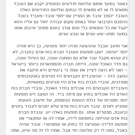
כאשר במשך אותם שלושת חודשים המעסיק יקבע אם העובד
מתאים לו או לא מתאים לו ובתום שלושת החודשים האלה
העובד יהפוך עובד מן המניין עם יחסי עובד-מעביד כשכל
ההסכם הקיבוצי שחל באותו מקום עבודה יחול גם עליו והוא
יקבל את כל התנאים בלי שום צורך בשום מתווך שיבחן אותו
במשך חמש-שש שנים או שבע שנים.
אני חושב שככל שההצעה תהיה יותר פשוטה, כך היא תהיה
יותר ישימה. ישנן תופעות שעובד חברת כוח אדם בחברה, לא
רק שהוא מקבל שכר אלא גם המתנה שונה, גם הטיול שונה,
גם חדר האוכל שונה. הייתה חברה מהמפוארות ביותר בישראל
– ואני לא רוצה לציין את שמה כי בינתיים היא תיקנה את
המצב הזה – שהעובדים הקבועים היו מגיעים באוטובוסים
ממוזגים, עובדי חברת כוח אדם היו מגיעים במשאיות,
העובדים הקבועים היו אוכלים בחדר האוכל, עובדי חברת כוח
האדם היו אוכלים בחוץ עם פיתה ביד. זה המצב ויש תופעות
יותר חמורות של גזלת השעות הנוספות, של חישוב השעות
שמגיע לאדם. עובד חברת כוח אדם שלא יסכים לעבוד בחגים
ובשבת, מפטרים אותו. גם תופעות כאלה יש. עובדת חברת
כוח אדם שהייתה בחופשת לידה, אמרו לה או שתקצרי את
חופשת הלידה שמגיעה לך כחוק או שתפוטרי. עובד שהיה
באבל, נתנו לו רק שלושה ימי אבל. אמרו לו זה מה שיש, אתה