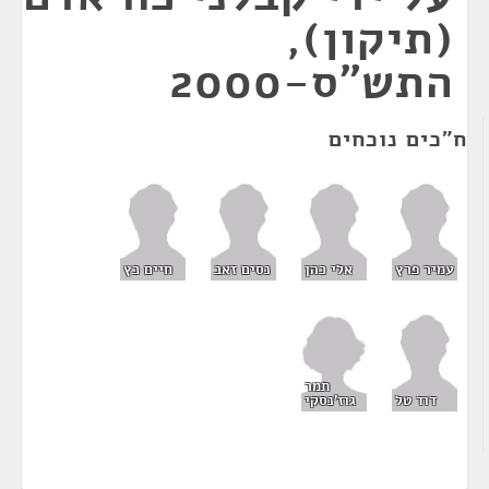
(תיקון),
התש"ס-2000
ח"כים נוכחים
עמיר פרץ
אלי כהן
נסים זאב
חיים כץ
תמר
גוז'נסקי
דוד טל