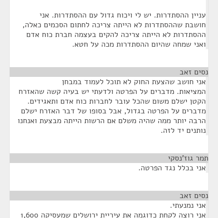
עניין ההסתדרות. יש לי ויכוח גדול עם ההסתדרות. אני
חושבת שההסתדרות לא הייתה צריכה לחתום הסכמים כאלה,
ההסתדרות לא הייתה צריכה להקים בעצמה חברת כוח אדם
ואני שמחה שהיום ההסתדרות מכה על חטא.
נסים זאב
¶
אני חושב שהצעת החוק לא תוכל לעמוד במבחן
המציאות. מדברים על הפרטה ולדעתי יש בעיה קשה שהאזרח
הקטן ישלם משום שהכל עובר לחברות כוח אדם ותאגידים.
מדברים על הפרטה בגדול, אבל בסופו של דבר האזרח ישלם
הרבה יותר ממה שהיה משלם אם הרשות הייתה מבצעת ואנחנו
נותנים יד לזה.
תמר גוז'נסקי
¶
אני בכלל נגד הפרטה.
נסים זאב
¶
אני נמנעתי.
אני רוצה לקחת כדוגמה את עיריית ירושלים שמעסיקה 1,600