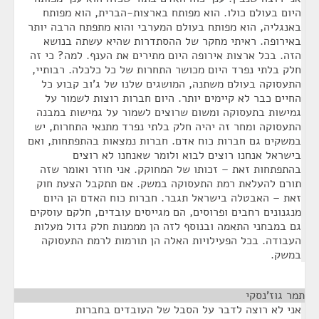
היום בעולם כולו. הוא מפותח בארצות-הברית, הוא מפותח
באנגליה, הוא מפותח בעולם המערבי והוא מתפתח הרבה יותר
באירופה. ראיתי מחקר של ההסתדרות שהיא עשתה בנושא
הזה. בכל ארצות אירופה היום מתירים את הענף. למה? כי זה
חלק בלתי נפרד היום מכושר התחרות של כל כלכלה. רבותיי,
התעסוקה בעולם משתנה, המושגים שלנו של ג'וב קבוע כל
החיים כבר לא קיימים יותר. היום חברות רוצות לשמור על
גמישות בתעסוקה ומשום שרוצים לשמור על גמישות במבנה
התעסוקה ומחר זה יהיה חלק בלתי נפרד מתנאי התחרות, יש
במשקים גם חברות כוח אדם. חברות נמצאות בהתפתחות, ואם
בישראל אנחנו רוצים לבוא ולומר שאנחנו לא רוצים
בהתפתחות זאת – זכותו של המחוקק. אני חוזר ואומר שזה
תורם להעלאת רמת התעסוקה במשק. אם תתקבל הצעת חוק
זאת – האבטלה בישראל תגבר. חברות כוח האדם הן היום
מנגנונים רחבים ופרוסים, הם מגייסים עובדים, חלקם עוסקים
גם במבחני התאמה ובנוסף לזה הן מממנות חלק גדול מעלות
העבודה. בכל הפעילויות האלה הן תורמות לרמת התעסוקה
במשק.
תמר גוז'נסקי
¶
אני לא רוצה לדבר על הסבל של העובדים בחברות