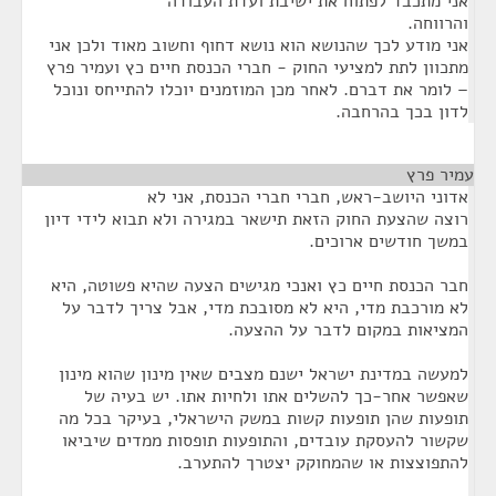
אני מתכבד לפתוח את ישיבת ועדת העבודה
והרווחה.
אני מודע לכך שהנושא הוא נושא דחוף וחשוב מאוד ולכן אני
מתכוון לתת למציעי החוק - חברי הכנסת חיים כץ ועמיר פרץ
– לומר את דברם. לאחר מכן המוזמנים יוכלו להתייחס ונוכל
לדון בכך בהרחבה.
עמיר פרץ
¶
אדוני היושב-ראש, חברי חברי הכנסת, אני לא
רוצה שהצעת החוק הזאת תישאר במגירה ולא תבוא לידי דיון
במשך חודשים ארוכים.
חבר הכנסת חיים כץ ואנכי מגישים הצעה שהיא פשוטה, היא
לא מורכבת מדי, היא לא מסובכת מדי, אבל צריך לדבר על
המציאות במקום לדבר על ההצעה.
למעשה במדינת ישראל ישנם מצבים שאין מינון שהוא מינון
שאפשר אחר-כך להשלים אתו ולחיות אתו. יש בעיה של
תופעות שהן תופעות קשות במשק הישראלי, בעיקר בכל מה
שקשור להעסקת עובדים, והתופעות תופסות ממדים שיביאו
להתפוצצות או שהמחוקק יצטרך להתערב.