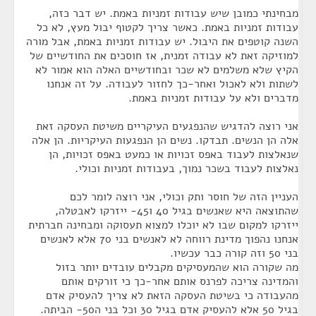
מבחינתי כמובן שיש עבודות זמניות באמת. יש דבר כזה,
עבודות זמניות באמת. כאשר צריך לקטוף יבול מעץ, לא כל
השנה קוטפים את היבול. יש עבודות זמניות באמת, אבל מורה
למוזיקה זאת לא עבודה זמנית, אז חוסכים את החודשיים של
הקיץ שלא משלמים לא שכר ובחודשיים האלה הוא אמור לא
לשתות ולא לאכול ואחר-כך לחזור לעבודה. על זה אנחנו
מדברים ולא על עבודות זמניות באמת.
אני רוצה להדגיש שהנפגעים העיקריים משיטת העסקה זאת
אלה הן הנשים. תבדקו. נשים הן הנפגעות העיקריות. הן אלה
שנאלצות לעבוד באפס זכויות או כמעט באפס זכויות, הן
נאלצות לעבוד בשכר נמוך, בעבודות זמניות וכולי.
העניין הזה של חוסר ותק וכולי, אני רוצה לומר לכם
שהתוצאה היא שאנשים בגיל 40 ו45- ייזרקו לאבטלה,
ייזרקו למקום שבו לא יוכלו למצוא תעסוקה ומבחינה חברתית
אנחנו נהפוך מדינת רווחה לא לאנשים בני 70 אלא לאנשים
בני 50 וזה קורה כבר עכשיו.
מה שקורה הוא שהמעסיקים מקבלים עובדים יותר בזול
והמדינה צריכה לפרנס אותם אחר-כך כי זורקים אותם
מהעבודה כי בשיטת העסקה הזאת לא צריך להעסיק אדם
בגיל 50 אלא להעסיק אדם בגיל 30 וכל בני ה50- הביתה.