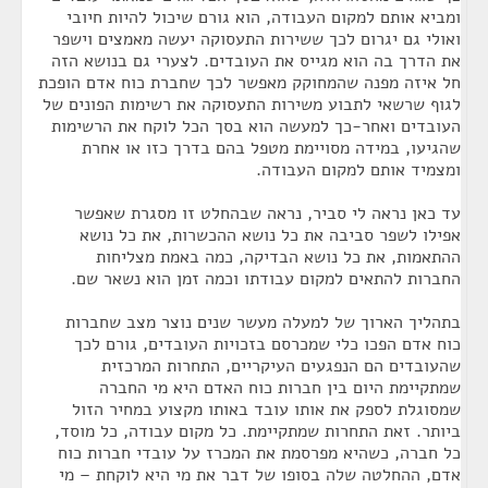
ומביא אותם למקום העבודה, הוא גורם שיכול להיות חיובי
ואולי גם יגרום לכך ששירות התעסוקה יעשה מאמצים וישפר
את הדרך בה הוא מגייס את העובדים. לצערי גם בנושא הזה
חל איזה מפנה שהמחוקק מאפשר לכך שחברת כוח אדם הופכת
לגוף שרשאי לתבוע משירות התעסוקה את רשימות הפונים של
העובדים ואחר-כך למעשה הוא בסך הכל לוקח את הרשימות
שהגיעו, במידה מסויימת מטפל בהם בדרך כזו או אחרת
ומצמיד אותם למקום העבודה.
עד כאן נראה לי סביר, נראה שבהחלט זו מסגרת שאפשר
אפילו לשפר סביבה את כל נושא ההכשרות, את כל נושא
ההתאמות, את כל נושא הבדיקה, כמה באמת מצליחות
החברות להתאים למקום עבודתו וכמה זמן הוא נשאר שם.
בתהליך הארוך של למעלה מעשר שנים נוצר מצב שחברות
כוח אדם הפכו כלי שמכרסם בזכויות העובדים, גורם לכך
שהעובדים הם הנפגעים העיקריים, התחרות המרכזית
שמתקיימת היום בין חברות כוח האדם היא מי החברה
שמסוגלת לספק את אותו עובד באותו מקצוע במחיר הזול
ביותר. זאת התחרות שמתקיימת. כל מקום עבודה, כל מוסד,
כל חברה, כשהיא מפרסמת את המכרז על עובדי חברות כוח
אדם, ההחלטה שלה בסופו של דבר את מי היא לוקחת – מי