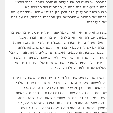
החברה שמציעה לה את העלות הנמוכה ביותר. ברור שדמי
התיווך נשארים דמי התיווך, הרווחים של החברה לא
מצטמצמים מהעניין הזה ולכן רק הגיוני שממי שנלקחת אותה
דרמה של תחרות שמתרחשת בין החברות כביכול, זה על גבם
של העובדים.
בא המחוקק וחוקק חוק שאמר שתוך שלוש שנים עובד שעובד
במקום עבודה יהיה חייב להפוך עובד אותה חברה, אבל
הוסיפו סעיף בחוק ואמרו שהעובד הזה לא יהיה עובד אותה
חברה אם יש לו הסכם קיבוצי אחר. גם אנחנו בהסתדרות
חשבנו שבאמת ההסכמים הקיבוציים יכולים להיות פתרון, אבל
מסתבר שההסכמים הקיבוציים לא רק שהם לא פתרון אלא הם
הופכים כלי בעצם להאריך את הזמניות של העובד הזה מעבר
לשלוש שנים ולארבע ולחמש שנים.
כדאי מאוד שמעסיקים וכל מיני גופים בארץ הזאת שיודעים
רק לעשות מיליונים, גם כשחושבים שמדברים אמת והולכים
לקראתם, אחר-כך מנצלים את זה לרעה וזה לא בגלל
שההסתדרות חשבה שחברות כוח האדם הן חברות שבאמת
יעמדו מאחורי דיבורם. מי שחושב שאם ראינו שההסכמה
הזאת שהייתה הסכמה גם בכנסת הפכה למשהו מנצל, אז
נמשיך לעסוק בזה. החלוקה הזאת נגמרה. חשוב לדעת