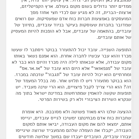
שמתבצע כאן העושק הכי גדול. אין עושק יותר גדול, אין
ממדים יותר גדולים בשום מקום בעולם. ארץ הקפיטליזם,
ארצות-הברית, זה לא מגיע שם לכדי חצי אחוז מסך
המועסקים באמצעות חברות כוח אדם שמעסיקות. שם רואים
שמדובר בחברות שעוסקות בעיקר בניוד עובדים, בתיווך של
עובדים, בהתאמה של עובדים, אבל לא הופכות להיות המעסיק
של אותם עובדים.
התופעה השנייה. עובד יכול להתעורר בבוקר ויסתבר לו שעשו
מכרז והוא עבר עכשיו לחברה אחרת. הוא אמנם נשאר באותו
מקום עבודה, אלא שבאותו לילה היה מכרז והיום הוא כבר לא
עובד של "מנפאואר" אלא היום הוא עובד של "או.אר.אס"
ומחרתיים הוא יכול להיות עובד של "תגבור" שזכתה במכרז.
הוא בבוקר מתעורר ויש לו תלוש אחר. מה בכלל המעמד של
זה? הוא הרי צריך לקבל פיצויים, הוא הרי שינה מעביד. יש
תופעות שקשה להאמין שמתרחשות במדינת ישראל בתוך מה
שנקרא השירות הציבורי ולא רק בשירות הפרטי.
ההצעה שלנו היא מאוד פשוטה ולא מסובכת. היא אומרת
שחברות כוח אדם מבחינתנו ימשיכו לגייס עובדים, יגייסו
אותם, ימצאו להם את מקום העבודה, יביאו אותם למקום
העבודה, יקבלו את העמלה שלהם מהמעביד שרוצה שיגייסו
עבורו עובדים, העובדים יעבדו שם במשך שלושה חודשים