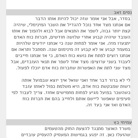
נסים זאב
¶
בסדר, אבל אני אומר שזה יכול להיות אותו הדבר
אם אנחנו מצד אחד נוכל להגדיל את השכר המינימלי, שיהיה
קצת יותר גבוה, לשפר את התנאים אבל לבוא ולהפוך את אותו
העובד שיהיה קבוע אחרי שלושה חודשים, חברות כוח האדם
יתנערו מזה. אני אומר לפחות שנה כי אנחנו יודעים שלהיות
במעמד קבוע או לא קבוע זה מינימום שנה. תסתכל ותראה אם
אנחנו רוצים לפתח את נושא כוח האדם, כי אז אנחנו חייבים
לעבוד בשני ערוצים: מצד אחד לשפר את תנאי העובדים, אבל
מצד שני לתת את האפשרות שחברות כוח אדם יוכלו לפעול.
לי לא ברור דבר אחד ואני שואל איך יוצא שבפועל אותה
רשות שמבקשת כוח אדם, היא משלמת כפול לאותו עובד
כשהשכר בפועל מגיע לפחות מחמישים אחוז. צריך לעבוד לפי
סעיפים שאפשר ליישם אותם ולחייב בהם את חברות כוח
האדם ואז אני בעד זה.
עמיחי כץ
¶
משרד האוצר מתנגד להצעת החוק מהטעמים
שהועלו כאן. זה יפגע בגמישות המעסיק להעסיק עובדים