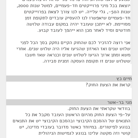
יוצאת בכל מיני פרוייקטים חד-פעמיים, למשל שנות 2000,
שנות ה50-, גלי עלייה. יש לנו צורך לצאת בפרוייקטים
חד-פעמיים שיאפשרו לנו להעסיק עובדים לתקופת זמן
מסויימת. לא ייתכן שעובד יהיה במקום עבודה שלושה
חודשים ומיד לאחר מכן הוא ייהפך לעובד קבוע.
אני רוצה להזכיר לכם שהחוק הקיים נחקק בסך הכל לפני
שלוש שנים ואז האיזון שהגיעו אליו היה שלוש שנים. אחרי
משא ומתן ארוך הגיעו לשלוש שנים וכנראה שאז חשבו
ששלוש שנים זו תקופת העסקה זמנית סבירה.
חיים כץ
¶
קראת את הצעת החוק?
מגי בר-אשר
¶
בוודאי שקראתי את הצעת החוק.
על-פי הצעת החוק מהיום הראשון העובד מקבל את כל
התנאים של ההסכם הקיבוצי ובהסכם הקיבוצי יש את התנאים
בנוגע לפיטורים. במיוחד כאשר מדובר בעובדי מדינה, יש
קושי וזה מקשה עלינו בנוגע לגמישות הניהולית