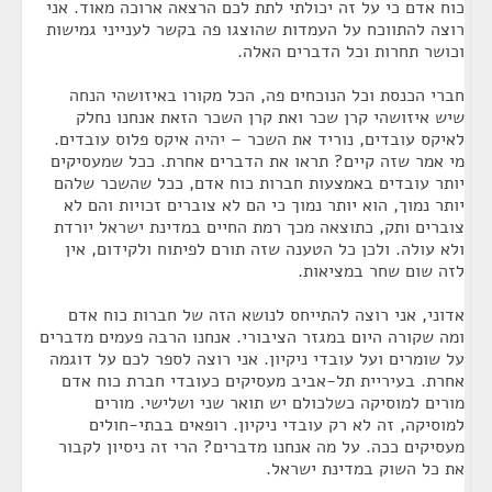
כוח אדם כי על זה יכולתי לתת לכם הרצאה ארוכה מאוד. אני
רוצה להתווכח על העמדות שהוצגו פה בקשר לענייני גמישות
וכושר תחרות וכל הדברים האלה.
חברי הכנסת וכל הנוכחים פה, הכל מקורו באיזושהי הנחה
שיש איזושהי קרן שכר ואת קרן השכר הזאת אנחנו נחלק
לאיקס עובדים, נוריד את השכר – יהיה איקס פלוס עובדים.
מי אמר שזה קיים? תראו את הדברים אחרת. ככל שמעסיקים
יותר עובדים באמצעות חברות כוח אדם, ככל שהשכר שלהם
יותר נמוך, הוא יותר נמוך כי הם לא צוברים זכויות והם לא
צוברים ותק, כתוצאה מכך רמת החיים במדינת ישראל יורדת
ולא עולה. ולכן כל הטענה שזה תורם לפיתוח ולקידום, אין
לזה שום שחר במציאות.
אדוני, אני רוצה להתייחס לנושא הזה של חברות כוח אדם
ומה שקורה היום במגזר הציבורי. אנחנו הרבה פעמים מדברים
על שומרים ועל עובדי ניקיון. אני רוצה לספר לכם על דוגמה
אחרת. בעיריית תל-אביב מעסיקים כעובדי חברת כוח אדם
מורים למוסיקה כשלכולם יש תואר שני ושלישי. מורים
למוסיקה, זה לא רק עובדי ניקיון. רופאים בבתי-חולים
מעסיקים ככה. על מה אנחנו מדברים? הרי זה ניסיון לקבור
את כל השוק במדינת ישראל.