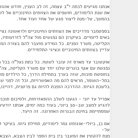
אנחנו מגיעים לכתה י"ב עצמה, זה לב הענין, חודש אוגו
את שנת הלימודים, חושפים את הצוותים החינוכיים אל ל
בהמשך, על-מנת ליצור מגע של אחד ועוד אחד.
בספטמבר מדריכים את הצוותים החינוכיים ולראשונה נצי
באים ליומיים. בעיקרון הם נפגשים מול צה"ל לזרועותיו,
הקליטה, משרד הפנים. כל המידע מועבר להם בצורה המר
עדיין בצוותים החינוכיים ונציגי התלמידים.
אוקטובר עד מארס זה עובר לשטח. כל כתת נעל"ה בכל 
נפגשת עם אגף בוגרים שלנו יחד עם משרד הקליטה, צה"
בחופשת סוכות, שזה בערך בתחילת הדרך, כל הילדים מו
בתל-השומר, מראים להם מה האפשרויות, וכל זה לפני ש
בלשכת הגיוס. ההדרכה הופכת להיות גם פרטנית, דהיינו, 
אפריל עד יוני - הגענו לשלב ההתאזרחות, ולסיכום תוכני
להגיע למצב שב-30 ביוני, בעוד כמה ימים, אנחנ
שמסתיימת בחינת הבגרות האחרונה. זה היעד.
אם כן, ביולי-אוגוסט גמר לימודים, תחילת גיוס. בעיקר 
על-
מנת להקטין את המעבר בין בית הספר לבין הצבא, הצבא ע