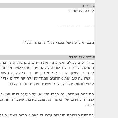
קצרנית
¶
עפרה הירשפלד
- - - - - - - - - -
מצב הקליטה של בוגרי נעל"ה ובוגרי סל"ה
היו"ר צבי הנדל
¶
בוקר טוב לכולם, אני פותח את הישיבה. נהניתי מאד בח
הממשלה. אני חושב שהיה לה גם ערך מוסף שאת פירותיו, 
לקטוף בהמשך הדרך. אני חייב לומר, אם כי זה לא נושא 
– שלושה שבועות אחרונים התוודעתי להיקף ילדים אדיר
לאו-דווקא נעל"ה, כל מי שענין העלייה קרוב ללבו.
היו כמה אמירות, גם בבית הנשיא, על פעולת ליווי המשך 
שצריך לחשוב על המשך התקצוב. בשבוע שעבר היתה גם 
אותי.
בינתיים חברותיי היקרות עזרו לי לאסוף חומר בענין בוגר