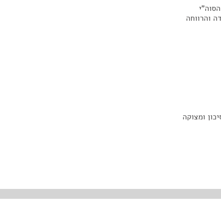
הסוה"י
ה והרווחה
כון ומצוקה