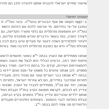
אישור מחיים ישראלי להכניס אותם לוועדה ולכן הם חזרו 
ישעיהו יחיאלי
¶
ב-1997 הקמנו את אגף הבוגרים בנעל"ה. בוגר נעל"ה ז
כמובן על-פי בחירתם. מי שרוצה ללכת עם הזהות הזאת ז
נעל"ה יש משמעות פורמלית גם כלפי משרד הקליטה, גם ל
לצורך הענין, כמו בשאר הדברים שהיא מופקדת עליהם, ה
לעזור לתלמידים האלה לגשר על פערים שיש בינם לבין ה
מנהלת נעל"ה היא גם כתובת פורמלית להרבה מאד בעיות א
אנחנו מתחילים את הענין בכתה י"א כאשר חושפים לראש
פיתוח יותר רחב. הרעיון הכללי הוא לנצל את השנה האח
להתאזרחות ושירות, קודם-כל ברמת הידיעה. תמיד באים 
מספיק. לכן אנחנו עושים כל מאמץ על-מנת שהם יידעו כ
בכתה י"א אנחנו כבר יוצרים קשר עם מנהל גיוס, מעבירים
למרות שמדובר בתיירים, הם לא אזרחי ישראל, ולמרות 
אנחנו, יחד עם צה"ל, מתחילים לעבוד על הענין. מפגשי 
עדיין לא לכולם, לקראת חופשת הקיץ בחו"ל וקבלת החל
אותם ילדים שהוריהם עדיין בחו"ל נוסעים בקיץ הביתה, 
קבלת החלטה לגבי ההמשך. הצוותים החינוכיים מקבלים י
הלימודים מה צפוי להם בכתה י"ב.