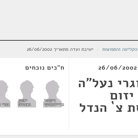
הקליטה והתפוצות
/
ישיבת ועדה מתאריך 26/06/2002
ח"כים נוכחים
רי נעל”ה
יזום
ויקטור
יצחק
 צ` הנדל
בריילובסקי
גאגולה
גנדי ר