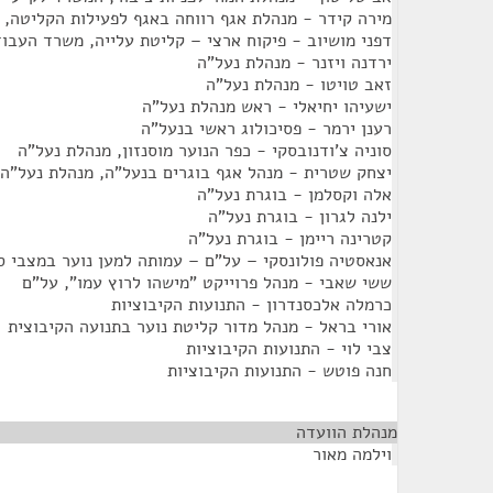
מירה קידר - מנהלת אגף רווחה באגף לפעילות הקליטה, 
דפני מושיוב - פיקוח ארצי – קליטת עלייה, משרד העבוד
ירדנה ויזנר - מנהלת נעל"ה
זאב טויטו - מנהלת נעל"ה
ישעיהו יחיאלי - ראש מנהלת נעל"ה
רענן ירמר - פסיכולוג ראשי בנעל"ה
סוניה צ'ודנובסקי - כפר הנוער מוסנזון, מנהלת נעל"ה
יצחק שטרית - מנהל אגף בוגרים בנעל"ה, מנהלת נעל"ה
אלה וקסלמן - בוגרת נעל"ה
ילנה לגרון - בוגרת נעל"ה
קטרינה ריימן - בוגרת נעל"ה
אנאסטיה פולונסקי – על"ם – עמותה למען נוער במצבי סי
ששי שאבי - מנהל פרוייקט "מישהו לרוץ עמו", על"ם
כרמלה אלכסנדרון - התנועות הקיבוציות
אורי בראל - מנהל מדור קליטת נוער בתנועה הקיבוצית
צבי לוי - התנועות הקיבוציות
חנה פוטש - התנועות הקיבוציות
מנהלת הוועדה
¶
וילמה מאור