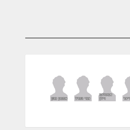
אבשלום
יגר
וילן
צבי הנדל
אמנון כהן