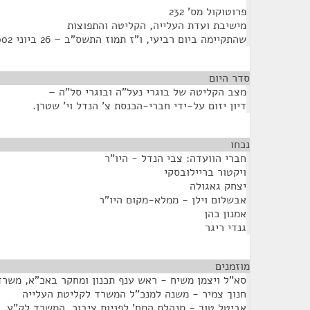
פרוטוקול מס' 232
מישיבת ועדת העלייה, הקליטה והתפוצות
שהתקיימה ביום רביעי, ו"ז תמוז התשס"ב – 26 ביוני 2002 – שעה 09:00
סדר היום
מצב הקליטה של בוגרי נעל"ה ובוגרי סל"ה –
דיון יזום על-ידי חברי-הכנסת צ' הנדל וי' שטרן.
נכחו
¶
חברי הוועדה: צבי הנדל - היו"ר
ויקטור בריילובסקי
יצחק גאגולה
אבשלום וילן - ממלא-מקום היו"ר
אמנון כהן
גנדי ריגר
מוזמנים
¶
סא"ל ויצמן משיח - ראש ענף תכנון ומחקר באכ"א, משרד
חנוך צמיר - משנה למנכ"ל המשרד לקליטת העלייה
אביטל טוך - מנהלת המח' לפניות ציבור, המשרד לק"ע