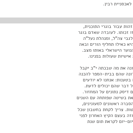
לאכסניית רבין.
ו זהות עבור בוגרי התוכנית,
ו זכותו. לעובדה שאדם בוגר
גבי צה"ל, ומנהלת נעל"ה
יא כאילו תחליף הורים ובאה
נוער הישראלי באותו מצב.
ישיות שעולות בפנינו.
ונה את מה שבכתה י"ב יקבל
רונה שהם בבית-הספר להכנה
בטענות: אנחנו לא יודעים
ל דבר שהם יכולים לדעת.
 דיסק נתונים על המחזור.
זאת בשיטה שפותחה עם השנים
הסברה ראשונים למעונינים,
טות. צריך לקחת בחשבון שכל
וזה בעצם הקיץ האחרון לפני
ום-יום לקראת תום שנת