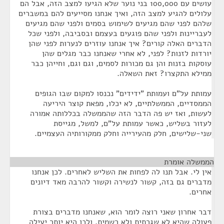
עושים עם 100,000 בני נוער שלא הגיעו למצב הזה, אבל הם
עלולים להגיע למצב הזה, ואיך אנחנו מסייעים להם במשברים
שלהם לפני שהם מגיעים לשימוש בסמים ולפני שהם מגיעים
לעבריינות ולפני שהם פוגעים בעצמם ובסביבה, ולפני שכל
הדברים האלה קורים? איך אנחנו עוזרים לנערות לפני שהן
יורדות לזנות? לפני, לא אחרי שאנחנו כבר מגלים שהן
עוסקות בזנות והן גם מכורות לסמים, וגם וגם, וחייהן כבר
ממילא התקצרו? זאת השאלה.
עמותת על"ם ועמותת "ידידים" נכנסו למקום שבו הגופים
הממסדיים, הממשלתיים, לא יכלו, מפאת קוצר היריעה
לעשות, ואז יש פה הדבר הזה שהממשלה בכללותה אמורה
לעזור בשליש, כאשר עמותת על"ם, למשל, מגייסת
שני-שלישים, חלק מהעירייה וחלק ממקורותיה העצמיים.
הממשלה אומרת
¶
אין לי. אבל תנו לה לפחות את השליש לאחרים. לכן אנחנו
מדברים גם בזה, קשור לנשירה וקשור להרבה מאד דיונים
אחרים.
דבר אחרון שאני רוצה לומר הוא, שאנחנו מדברים בצורת
פעולה שהיא לא שגרתית ולא רשמית, ולכן היא יותר יעילה