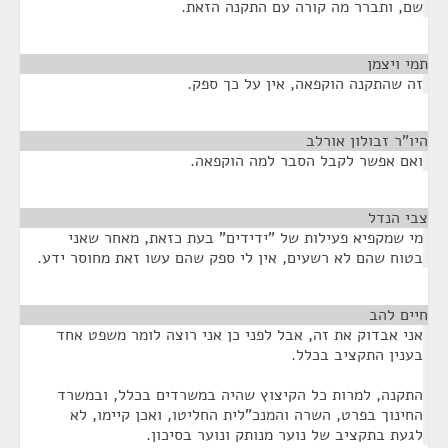
שם, ותברר מה קורה עם התקנה הזאת.
תמי ויצמן
¶
זה שהתקנה הוקפאה, אין על כך ספק.
היו"ר זבולון אורלב
¶
ואם אפשר לקבל הסבר למה הוקפאה.
צבי הנדל
¶
מי שמקפיא פעילות של "ידידים" בעת כזאת, מאחר שאני
בטוח שהם לא רשעים, אין לי ספק שהם עשו זאת מחוסר ידע.
חיים להב
¶
אני אבדוק את זה, אבל לפני כן אני רוצה לומר משפט אחד
בענין התקציב בכלל.
התקנה, למרות כל הקיצוץ שהיה במשרדים בכלל, ובמשרד
החינוך בפרט, השרה והמנכ"לית החליטו, ואכן קיימו, לא
לגעת בתקציב של נוער מנותק ונוער בסיכון.