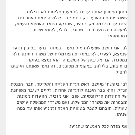
בזמן האחרון אנחנו עדים לתופעות אלימות לא רגילות
ששוטפות את הארץ. רק ביומיים – שלושה ימים האחרונים
היינו עדים לכמה מקרי רצח, שהרקע היחיד האמיתי והעמוק
למעשה היה מצב רוח בטחוני, כלכלי, לאומי ששורר
במקומותינו.
לכן אני חושב שפעילות מול נוער, ובמיוחד נוער בסיכון ונוער
שנמצא, לצערי, לא במסגרת הפורמלית של משרד החינוך ולא
במסגרת הנורמטיבית של המשפחה, הוא נמצא בעיקר
ברחובות, בלילות, במקומות מסוכנים, זה נוער שאנחנו חייבים
להציל.
לכן ביקשתי מיושב-ראש ועדת העלייה והקליטה, חבר-הכנסת
הנדל, והוא כבר היפנה לוועדות אחרות, לקיים ישיבה משותפת
של הוועדות הרלוונטיות. שוב, אני מזכיר, הוועדות ממונות
ומבקרות את משרדי הממשלה, ואם משרדי הממשלה עושים
טעויות, חובתנו לטפל בטעויות האלה ולמנוע אותן עד כמה
שניתן.
אני מודה לכל האנשים שהגיעו.