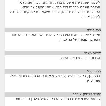
לשכתו טענה שהוא עסוק כרגע. הזעקנו לכאן את מזכיר
הכנסת ואנחנו מחכים לכניסתו. אנחנו נפעיל את מלוא
השפעתנו כדי שהם יוכנסו, אחרת נשקול גם את קיום הישיבה
ליד הניידות.
צבי הנדל
¶
חשוב לציין שהיוזם המרכזי של הדיון הזה הוא חבר-הכנסת
רומן ברונפמן, ועל כך יבורך.
וילמה מאור
¶
וגם חבר-הכנסת צבי הנדל.
צבי הנדל
¶
ברשותך, היושב-ראש, אני מציע שחבר-הכנסת ברונפמן יציג
את הענין.
היו"ר זבולון אורלב
¶
שוחחנו עם מזכיר הכנסת שהבטיח לטפל בענין ולהכניסם.