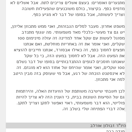
מתנערים ואומרים: בעצם אשלים צריכים לתת. אבל אשלים לא
מדפיס כסף. בקיצור, כולם משוכנעים שהפעילות חשובה
וצריך לעשותה, אבל בסופו של דבר לא מגיע כסף.
משפט אחרון. מעבר למלים הגבוהות, ואני ממש מתכוון אליהן,
יש גם צד מעשי-כלכלי מאד משמעותי. מה שגוף מתנדב
מסוגל לעשות עם שקל אחד למדינה זה עולה מינימום 100
שקלים, ואני אומר את זה באחריות מוחלטת, ואם אנחנו
חפצים לחסוך כסף, זה כאילו אבסורד, אנחנו חייבים להוציא
את המעט הזה. אבל לא לחסוך במעט הזה, כי כל שקל
שאנחנו חוסכים לגופים ההתנדבותיים בסופו של דבר נשלם
100 שקלים, ואני אומר שהיחס של אחוז הוא לא מוגזם. זה
לא אינסטנט הוכחה של רגע, אבל מי שעוסק בזה מבין היטב
למה אני מתכוון.
לכן חשבתי שישיבה משותפת של הוועדות האלה, והירתמות
גם של הסיעות השונות בבית, כי הענין הזה לא צריך להיות
פוליטי, הוא דבר משמעותי, ראוי ואפשר לתקן וצריך לתקן.
אלה דברי הפתיחה שלי בשלב זה.
היו"ר זבולון אורלב
¶
תודה רבה.