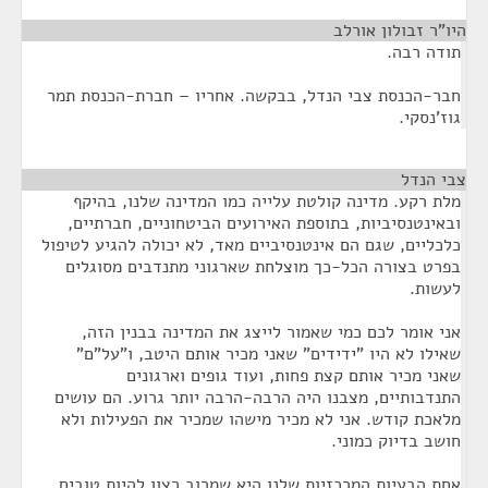
היו"ר זבולון אורלב
¶
תודה רבה.
חבר-הכנסת צבי הנדל, בבקשה. אחריו – חברת-הכנסת תמר
גוז'נסקי.
צבי הנדל
¶
מלת רקע. מדינה קולטת עלייה כמו המדינה שלנו, בהיקף
ובאינטנסיביות, בתוספת האירועים הביטחוניים, חברתיים,
כלכליים, שגם הם אינטנסיביים מאד, לא יכולה להגיע לטיפול
בפרט בצורה הכל-כך מוצלחת שארגוני מתנדבים מסוגלים
לעשות.
אני אומר לכם כמי שאמור לייצג את המדינה בבנין הזה,
שאילו לא היו "ידידים" שאני מכיר אותם היטב, ו"על"ם"
שאני מכיר אותם קצת פחות, ועוד גופים וארגונים
התנדבותיים, מצבנו היה הרבה-הרבה יותר גרוע. הם עושים
מלאכת קודש. אני לא מכיר מישהו שמכיר את הפעילות ולא
חושב בדיוק כמוני.
אחת הבעיות המרכזיות שלנו היא שמרוב רצון להיות טובים