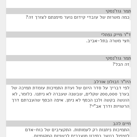
תמר גוז'נסקי
¶
כמה משרות של עובדי קידום נוער מימנתם לצורך זה?
ד"ר מייק נפתלי
¶
חצי משרה בתל-אביב.
תמר גוז'נסקי
¶
זה הכל?
היו"ר זבולון אורלב
¶
לפי דבריך על סדר היום של ועדת התמיכות עומדת תמיכה של
בערך 200,000 שקלים, שבשנה שעברה לא ניתנו. כלומר, לא
הוגשה בקשה ולכן הכסף לא ניתן. איפה הכסף שהעברתם דרך
הרשויות ודרך אב"י?
חיים להב
¶
התמיכות ניתנות רק לעמותות. התקציבים של כוח-אדם
לטיפול בנוער בסיכון מועברים לרשויות המקומיות.