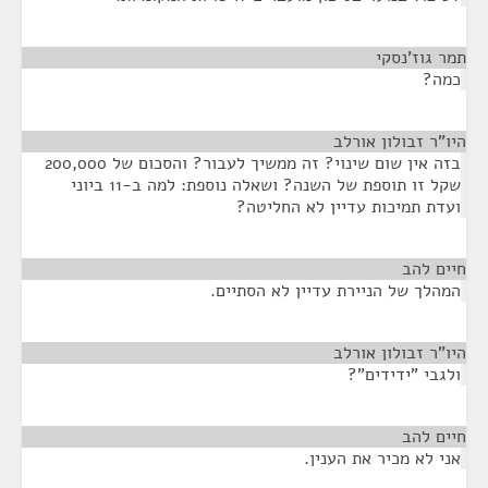
תמר גוז'נסקי
¶
כמה?
היו"ר זבולון אורלב
¶
בזה אין שום שינוי? זה ממשיך לעבור? והסכום של 200,000
שקל זו תוספת של השנה? ושאלה נוספת: למה ב-11 ביוני
ועדת תמיכות עדיין לא החליטה?
חיים להב
¶
המהלך של הניירת עדיין לא הסתיים.
היו"ר זבולון אורלב
¶
ולגבי "ידידים"?
חיים להב
¶
אני לא מכיר את הענין.