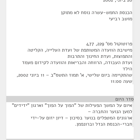
20 ביוני, 2002
הכנסת החמש-עשרה נוסח לא מתוקן
מושב רביעי
פרוטוקול מס' 229, 477
מישיבת הוועדה המשותפת של ועדת העלייה, הקליטה
והתפוצות, ועדת החינוך והתרבות
ועדת העבודה, הרווחה והבריאות והוועדה לקידום מעמד
הילד
שהתקיימה ביום שלישי, א' תמוז התשס"ב – 11 ביוני 2002,
שעה 11:00
סדר היום
איום על המשך הפעילות של "הפוך על הפוך" וארגון "ידידים"
למען הנוער והחברה –
ארגונים המטפלים בנוער בסיכון – דיון יזום על-ידי
חברי-הכנסת הנדל וברונפמן.