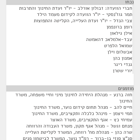
נכחו
¶
חברי הוועדה: זבולון אורלב - יו"ר ועדת החינוך והתרבות
תמר גוז'נסקי - יו"ר הוועדה לקידום מעמד הילד
צבי הנדל - יו"ר ועדת העלייה, הקליטה והתפוצות
רומן ברונפמן
אילן גילאון
עבד-אלמלאכ דהאמשה
שמואל הלפרט
אבשלום וילן
אמנון כהן
גנדי ריגר
יורי שטרן
מוזמנים
¶
חוה ברנע - מנהלת היחידה לחינוך מיני וחיי משפחה, משרד
החינוך
חיים להב - מנהל תחום קידום נוער, משרד החינוך
תמי ויצמן - מינהל כלכלה ותקציבים, משרד החינוך
עמיחי כץ - אגף התקציבים, משרד האוצר
מנחם וגשל - מנהל אגף תקון, משרד העבודה והרווחה
שרה כהן - מנהלת מח' רווחה, המשרד לקליטת העלייה
סנ"צ סוזי בן-ברוך - רמ"ד נוער, המשרד לביטחון פנים