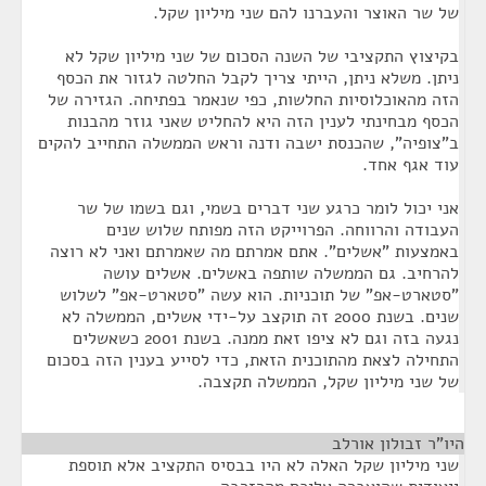
של שר האוצר והעברנו להם שני מיליון שקל.
בקיצוץ התקציבי של השנה הסכום של שני מיליון שקל לא
ניתן. משלא ניתן, הייתי צריך לקבל החלטה לגזור את הכסף
הזה מהאוכלוסיות החלשות, כפי שנאמר בפתיחה. הגזירה של
הכסף מבחינתי לענין הזה היא להחליט שאני גוזר מהבנות
ב"צופיה", שהכנסת ישבה ודנה וראש הממשלה התחייב להקים
עוד אגף אחד.
אני יכול לומר כרגע שני דברים בשמי, וגם בשמו של שר
העבודה והרווחה. הפרוייקט הזה מפותח שלוש שנים
באמצעות "אשלים". אתם אמרתם מה שאמרתם ואני לא רוצה
להרחיב. גם הממשלה שותפה באשלים. אשלים עושה
"סטארט-אפ" של תוכניות. הוא עשה "סטארט-אפ" לשלוש
שנים. בשנת 2000 זה תוקצב על-ידי אשלים, הממשלה לא
נגעה בזה וגם לא ציפו זאת ממנה. בשנת 2001 כשאשלים
התחילה לצאת מהתוכנית הזאת, כדי לסייע בענין הזה בסכום
של שני מיליון שקל, הממשלה תקצבה.
היו"ר זבולון אורלב
¶
שני מיליון שקל האלה לא היו בבסיס התקציב אלא תוספת