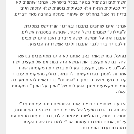
השירותים ובטיפול בנוער בכלל בישראל. אנחנו שותפים לא
רק לפעילות הזאת אלא לפעולות נוספות שלא עולות היום
בדיון זה אבל בהחלט יש שיתוף-פעולה בהרבה מאד דברים.
אנחנו היינו שותפים בתכנון ובארגון הפרוייקט במסגרת
ה"פיילוט" שמנחם וגשל הזכיר, שנעשה במסגרת אשלים.
התכנון היה על חמישה-ששה מרכזים ואכן היינו שותפים
והלכנו יד ביד לגבי התכנון ולגבי אפשרויות הביצוע.
בפועל, כמו שנאמר כאן, אנחנו לא היינו מתוקצבים בנושא
הזה וגם לא תקצבנו את הנושא הזה במונחים של תקציב ישיר
לעל"ם. מה שכן, תקצבנו פעולות ברשויות המקומיות שהיו
אמורות לתמוך בפרוייקטים. לדוגמה, בחלק מהמקומות עובדי
קידום נוער מוצבים בתוך ה"הפוכים" כדי באמת להיות מערכת
תומכת מקצועית מתוך הפעילות של "הפוך על הפוך" במקומות
האלה.
היו עוד שותפים נוספים. אחד השותפים היתה עמותת אב"י
שהיתה גם גורם מפעיל של שני מרכזים. בשנתיים האחרונות,
2000 ו-2001, בהחלטות פנימיות שלנו, וגם בתיאום מסוים עם
על"ם, אנחנו תמכנו בעמותת אב"י למרכזים שהם הקימו
במסגרת ועדת התמיכות.