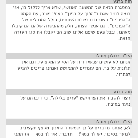
חוה ברנע
¶
במסגרת הזאת של המשאב האנושי, שלא צריך לזלזל בו, אני
רוצה לומר שגם ב"הפוך על הפוך" באופן ישיר, עם הקמת
ה"הפוכים" השונים והכשרת הצוותים, כולל המנהלים של
ה"הפוכים", וגם אנשי הצוות, חלק מההכשרה שלהם הם קיבלו
מאתנו, ובכל פעם שיפנו אלינו שוב הם יקבלו את סוג העזרה
הזאת.
היו"ר זבולון אורלב
¶
אנחנו לא עושים עכשיו דיון על הסיוע המקצועי, וגם אין
תלונות על כך. הם עומדים להתמוטט ואנחנו צריכים להגיע
לפתרון.
חוה ברנע
¶
רצוי להזכיר את הפרוייקט "ערים בלילה", כי דיברתם על
נוער בסיכון.
היו"ר זבולון אורלב
¶
לא, אנחנו מדברים על כך שמשרד החינוך מקצץ תקציבים
לנוער בסיכון. יש לך כסף? – תדברי. אין לך כסף – אז תתני