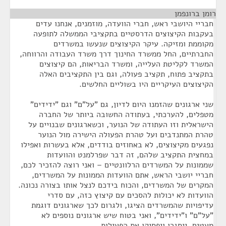
רומן ברונפמן
¶
חבריי היושבי ראש, חברי הוועדה, מוזמנים, אנחנו עדים
בעקבות הקיצוצים הדרסטיים בתקציבי הממשלה לתופעה
מקוממת ומזיקה. עיקר הקיצוצים שנעשו במשרדים
החברתיים, החל ממשרד החינוך דרך משרד העבודה והרווחה,
המשרד לקליטת העלייה, ומשרד הבריאות, הם קיצוצים
בתקציב פתוח, תקציב פעולה, וגם בין התקציבים האלה
הקיצוצים העיקריים היו בשוליים החלשים.
שני ארגונים שהזמנו היום לדיון, גם "על"ם" וגם "ידידים"
מטפלים, להערכתי, בעתודה החשובה ביותר של החברה
הישראלית וזו העתודה של הנוער, וכשארגונים שבנויים על
טהרת המתנדבים ועל טהרת הפעולה הישירה מול הנוער
נפגעים מקיצוצים, לא באחוזים בודדים, אלא בעשרות ואפילו
במחצית התקציב שלהם, זה דבר שפרלמנט והוועדות
שממונות על המשרדים הרלוונטיים – ואני רוצה להזכיר לכם,
חבריי יושבי הראש, אתם הוועדות הממונות על המשרדים,
המקרים של המשרדים, והכוח בידכם לנצל אותו בצורה נכונה.
הוועדות לא יכולות להסכים עם קיצוץ כזה, עם סדרי
עדיפויות שהמשרדים הציגו, ולגרום לכך שארגונים דוגמת
"על"ם" ו"ידידים", ואני בטוח שיש ארגונים נוספים לא
מעטים, ייסגרו ויפסיקו את הפעילות.