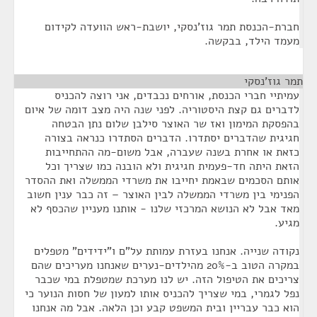
חברת-הכנסת תמר גוז'נסקי, יושבת-ראש הוועדה לקידום
מעמד הילד, בבקשה.
תמר גוז'נסקי
¶
עמיתיי חברי הכנסת, אורחים נכבדים, אני רוצה להכניס
לדברים גם קצת היסטוריה. לפני שנה היה מצב דומה של איום
בהפסקת המימון ואז שר האוצר סילבן שלום נתן הבטחה
חגיגית שהדברים יסתדרו. הדברים הסתדרו כנראה בצורה
כזאת או אחרת בשנה שעברה, אבל משום-מה ההתחייבות
הזאת היתה חד-פעמית חגיגית ולא הובנה כמו שצריך וכל
אותם הסכמים שבאמת יחייבו את משרדי הממשלה ואת ההסדר
הפנימי בין משרדי הממשלה לבין האוצר – זה כבר ענין חשוב
מאד אבל לא הנושא המרכזי שלנו - אותנו מעניין שהכסף לא
מגיע.
נקודה שנייה. אנחנו בעזרת עמותת על"ם ו"ידידים" מטפלים
במקרה הטוב ב-20% מהילדים-נערים שאנחנו מעריכים שהם
צריכים את הטיפול הזה. יש לנו מערכת שמטפלת במי שכבר
נפל לגמרי, במי שצריך להכניס אותו למעון של חסות הנוער כי
הוא כבר עבריין ובית המשפט קבע וכן הלאה. אבל מה אנחנו