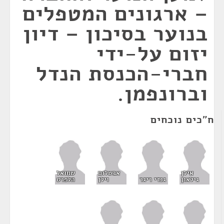
– ארגונים המטפלים
בנוער בסיכון – דיון
יזום על-ידי
חברי-הכנסת הנדל
וברונפמן.
ח"כים נוכחים
אילן
אבשלום
שמואל
גילאון
גנדי ריגר
וילן
הלפרט