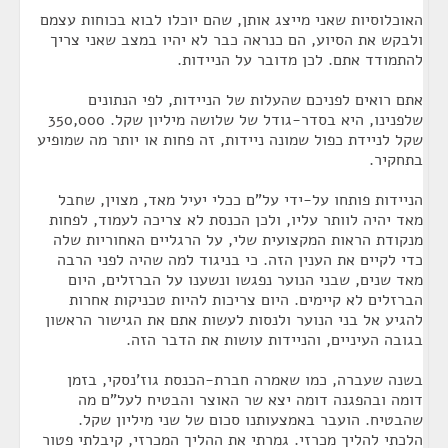
האוכלוסיות שאני מייצג אותן, שהם יוכלו לבוא בכוחות עצמם
ולבקש את הסיוע, הם כנראה כבר לא יהיו במצב שאני צריך
להתמודד אתם. לכן מדובר על הניידות.
אתם רואים לפניכם שהעלות של הניידות, לפי הנתונים
שלפנינו, היא בסדר-גודל של שלושה מיליון שקל. 350,000
שקל לניידת כפול שמונה ניידות, זה פחות או יותר מה שמופיע
בתחקיר.
הניידות פותחו על-ידי על"ם ככלי יעיל מאד, מצוין, שחבל
מאד יהיה לוותר עליו, ולכן הכנסת לא צריכה לעמוד, לפחות
מנקודת הראות המקצועית שלי, על הרגליים האחוריות שלה
כדי לקיים את הענין הזה. כי בניגוד למה שהיה לפני הרבה
מאד שנים, שבני הנוער נפגשו ונשענו על הברזלים, היום
הברזלים לא קיימים. היום צריכות להיות טכניקות אחרות
להגיע אל בני הנוער ולנסות לעשות אתם את הגישור הראשון
בגובה העיניים, והניידות עושות את הדבר הזה.
בשנה שעברה, כמו שאמרה חברת-הכנסת גוז'נסקי, בזמן
דומה ובהפגנה דומה יצא שר האוצר והבטיח לעל"ם מה
שהבטיח. הועבר באמצעותנו סכום של שני מיליון שקל.
הלכתי להליך מכרזי. גמרתי את ההליך המכרזי, קיבלתי פטור