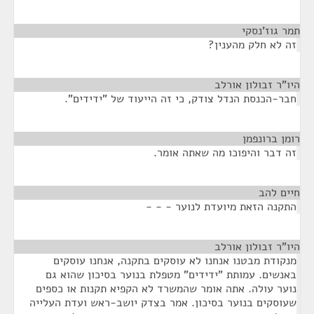
תמר גוז'נסקי
¶
זה לא חלק מהענין?
היו"ר זבולון אורלב
¶
חבר-הכנסת הנדל צודק, כי זה הייעוד של "ידידים".
רומן ברונפמן
¶
זה דבר והיפוכו מה שאתה אומר.
חיים להב
¶
התקנה הזאת מיועדת לנוער - - -
היו"ר זבולון אורלב
¶
מנקודת מבטנו אנחנו לא עוסקים בתקנה, אנחנו עוסקים
באנשים. עמותת "ידידים" מטפלת בנוער בסיכון שהוא גם
נוער עולה. אתה אומר שהמשרד לא הקפיא תקנות או כספים
שעוסקים בנוער בסיכון. אמר בצדק יושב-ראש ועדת העלייה