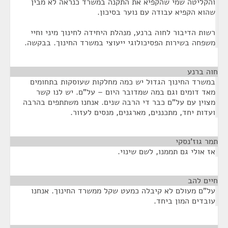
והקליטה שמי שהקפיא את התקנה במשרד כנראה לא מבין
שהוא הקפיא עבודה עם נוער בסיכון.
רשות הדיבור לחוה ברנע, מנהלת היחידה לחינוך מיני וחיי
משפחה בשירות הפסיכולוגי ייעוצי במשרד החינוך. בבקשה.
חוה ברנע
¶
במשרד החינוך הגדול יש כמה מחלקות שעוסקות בתחומים
מאד דומים וגם במה שמדובר היום – על"ם. יש לנו קשר
מצוין עם על"ם כבר די הרבה שנים. אנחנו משתתפים בהרבה
ועדות יחד, מתכננים, מארגנים, מנסים לעזור.
תמר גוז'נסקי
¶
אז אולי גם תממנו, לשם שינוי.
חיים להב
¶
על"ם מעולם לא קיבלה כמעט שקל ממשרד החינוך. אנחנו
עובדים המון ביחד.