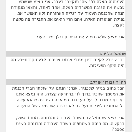
העמותות האלה כפי שהן תוקצבו בעבר. אני מציע שנשמע
עכשיו את תגובת המשרדים האלה, אחד לאחד, ותצאו מנקודת
הנחה שהכנסת תעמוד על רגליה האחוריות ולא תאפשר את
נפילת הפעולות האלה. אתם הרי רואים את החבירה פה מקצה
לקצה.
אני מציע שלא נחמיץ את הפתרון ונלך ישר לענין.
שמואל הלפרט
¶
כדי שנוכל לקיים דיון יסודי אנחנו צריכים לדעת קודם-כל מה
היה היקף הפעילות.
היו"ר זבולון אורלב
¶
הכל כתוב בנייר שלפניך. אנחנו הנחנו על שולחן חברי הכנסת
את המסמך שהכין ברוך לוי בהתרעה קצרה. הוא נמצא אתנו
כאן ואני מודה לו על העבודה המהירה והזריזה שהוא עשה.
כל הנתונים לפניכם ועל זה לא נבזבז את זמנה של הוועדה.
אני מציע שנתחיל עם משרד העבודה והרווחה. מנחם וגשל,
בבקשה. מה היתה השתתפות משרד העבודה והרווחה בשנת
2000?