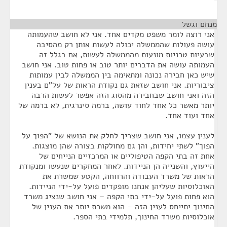
מנחם וגשל
¶
אני רוצה לומר משפט מקדים אחד. אני לא חושב שהעמותה
עושה פעולות שהממשלה יכולה לעשות אותן רק מהסיבה
שבעיות טכניות מונעות מהממשלה לעשות, אם בגלל זה
העמותה עושה את הדברים יותר טוב או פחות טוב. אני חושב
שיש כאן חבירה נכונה ומתאימה בין הממשלה לבין עמותות
ציבוריות. אני חושב שזאת גם נקודת הראות של על"ם בענין
הזה ואני חושב שבחבירה מהסוג הזה אפשר לעשות הרבה
יותר מאשר כל אחד לחוד עושה, ברמה סינרגית, לא ברמה של
אחד ועוד אחד.
לענין עצמו, אני חושב שצריך לחלק את הנושא של "הפוך על
הפוך" לשתי יחידות, והן גם מחולקות בצורה שהן מוצגות.
אחת זה בתי הקפה הטיפוליים או המרכזיים הנייחים של
הייעוץ, והשנייה הן הניידות. לאחר המחקרים שנעשו ומנקודת
הראות של משרד העבודה והרווחה, הקטע שמשרת את
האוכלוסיות שעליהן אנחנו מופקדים פועל על-ידי הניידות.
הוא פחות פועל על-ידי בתי הקפה – אני חושב שנציג משרד
החינוך יתייחס לענין הזה – הוא משרת יותר את הענין של
אוכלוסיות משרד החינוך, תלמידי בתי הספר.