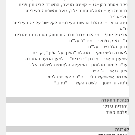
פקד אסתר כהן-גז - קצינת מניעה, המשרד לביטחון פנים
ברוריה כץ - מנהלת תחום ילד, נוער ומשפחה בעיריית
תל-אביב
זיוה גבאי - מנהלת הרשות העירונית לקליטת עלייה בעיריית
ת"א
אביגיל יוסף - מנהלת מדור חברה ורווחה, הסוכנות היהודית
ד"ר מייק נפתלי - מנכ"ל על"ם
ברוך הלפרט - על"ם
ליאורה ולטינסקי - מנהלת "הפוך על הפוך", ק. ים
שמעון סיאני - ארגון "ידידים" – למען הנוער והחברה
עו"ד לימור סולומון- המועצה הלאומית לשלום הילד
ציון גבאי - ג'וינט
אירמה אמשיקשווילי – יו"ר יוצאי טיבליסי
ז'ניה טריטמן - לשכת הקשר – "נתיב"
מנהלת הוועדה
¶
יהודית גידלי
וילמה מאור
קצרנית
¶