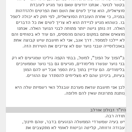
בקשר לנוער. אנחנו יודעים שאם נער מגיע לעובדת
סוציאלית, הוא צריך לשים את השם ואת הפרטים ולהזדהות
בפניה, כי אחרת העובדת הסוציאלית, לפי חוק לא יכולה לטפל
בו. כשהוא מגיע לניידת הוא לא צריך לשים את כל הדברים
האלה. זה נותן גישה יותר פתוחה לבני הנוער האלה. אנחנו
מוצאים אותם במקום כשהם מהססים, הם עוד לא בטוחים והם
לא יילכו לממסד. דרך אגב, אני לא חושבת שיש קבוצה אחת
באוכלוסייה שבני נוער שם לא צריכים את השירות הזה.
ב"הפוך על הפוך", למשל, בבתי הקפה גילינו שמגיעים לא רק
בני נוער שנשרו מלימודים, מגיעים גם בני נוער שממשיכים
בלימודים. הם עדיין בתוך בית הספר אבל יש להם המון
בעיות, ביניהן שהם לא מצליחים להסתדר עם ההורים.
לכן אני חושבת שזאת מערכת שבגלל האי רשמיות שלה היא
נותנת פתרונות שאין להם חלופה.
היו"ר זבולון אורלב
¶
תודה רבה.
יש בעיה שמשרדי הממשלה הנוגעים בדבר, שהם חינוך,
עבודה ורווחה, קליטה וביטוח לאומי לא מתקצבים את