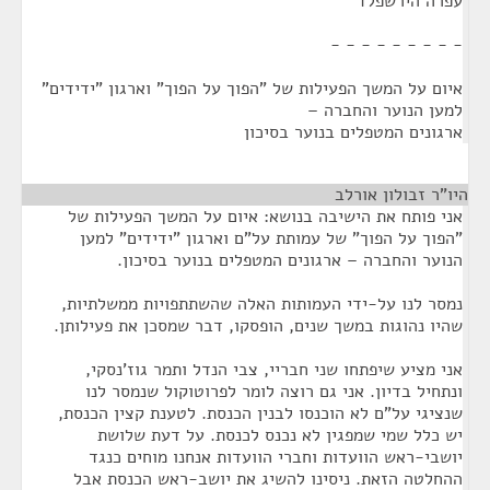
עפרה הירשפלד
- - - - - - - - -
איום על המשך הפעילות של "הפוך על הפוך" וארגון "ידידים"
למען הנוער והחברה –
ארגונים המטפלים בנוער בסיכון
היו"ר זבולון אורלב
¶
אני פותח את הישיבה בנושא: איום על המשך הפעילות של
"הפוך על הפוך" של עמותת על"ם וארגון "ידידים" למען
הנוער והחברה – ארגונים המטפלים בנוער בסיכון.
נמסר לנו על-ידי העמותות האלה שהשתתפויות ממשלתיות,
שהיו נהוגות במשך שנים, הופסקו, דבר שמסכן את פעילותן.
אני מציע שיפתחו שני חבריי, צבי הנדל ותמר גוז'נסקי,
ונתחיל בדיון. אני גם רוצה לומר לפרוטוקול שנמסר לנו
שנציגי על"ם לא הוכנסו לבנין הכנסת. לטענת קצין הכנסת,
יש כלל שמי שמפגין לא נכנס לכנסת. על דעת שלושת
יושבי-ראש הוועדות וחברי הוועדות אנחנו מוחים כנגד
ההחלטה הזאת. ניסינו להשיג את יושב-ראש הכנסת אבל