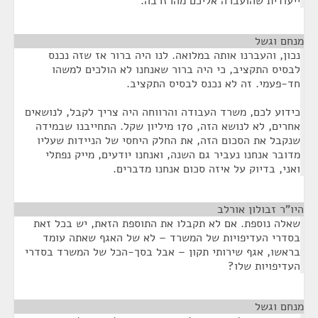
ייעודית שהועברה אליכם מהרזרבה.
מנחם וגשל
¶
נכון, והעברנו אותה במלואה. לנו היה ברור אז שזה נכנס
לבסיס התקציב, כי היה ברור שאנחנו לא הולכים למשהו
חד-פעמי. זה לא נכנס לבסיס התקציב.
כידוע לכם, משרד העבודה והרווחה היה צריך לקבל, לנושאים
אחרים, לא לנושא הזה, 170 מיליון שקל. התחייבנו שבמידה
שנקבל את הסכום הזה, את החלק היחסי של הניידות שעליו
מדובר אנחנו נעביר גם השנה, ואנחנו יודעים, מייק נפתלי
ואני, בדיוק על איזה סכום אנחנו מדברים.
היו"ר זבולון אורלב
¶
שאלה נוספת. אם לא תקבלו את התוספת הזאת, יש בכל זאת
בסדרי העדיפויות של המשרד – לא של האגף שאתה עומד
בראשו, אגף שירותי תקון – אבל בסך-הכל של המשרד בסדרי
העדיפויות שלו?
מנחם וגשל
¶