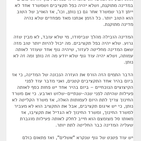
במדינה מתוקנת, ושלא יהיה כפל תקציבים ושמשרד אחד לא
ייתן דבר שמשרד אחר גם כן נותן, וכו', אז האויב של הטוב
הוא הטוב יותר. כל הזמן אנחנו מאד מפחדים שלא נהיה
מדינה מתוקנת.
המדינה הובילה מהלך שביסודו, מי שלא עובד, לא מבין שזה
גרוע. שלא יהיה כפל תקציבים. מה יכול להיות יותר טוב מזה
שאם המדינה מחליטה לעזור, שיהיה גוף אחד שעוזר לאותה
עמותה, ושלא יהיה עוד גוף שלא יודע מה זה נותן ומה זה לא
נותן.
הדבר התמים הזה הורס את העזרה הנכונה של המדינה, כי אז
ביום בהיר אחד התקציבים קטנים, ואני מדבר עוד לפני
הקיצוצים הנוכחיים – ביום בהיר אחד יש פחות כסף לאותה
פעילות שהיתה לפני שנה-שנתיים-שלוש וארבע. כי אם משרד
החינוך צריך לתת היום לעמותות האלה, אז משרד הקליטה לא
נותן, כי יש איגום תקציבים, אבל את התקציב הוא לא מעביר
למשרד החינוך, ומשרד החינוך לא הגדיל את תקציבו, אז
מאותו סל מצומצם הוא חייב לחלק לאותה פעילות מוגברת
שעליה המדינה כבר החליטה לתת יותר.
יש עוד פטנט של גוף שנקרא "אשלים", ואז פתאום כולם