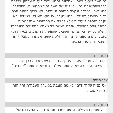
גם השר נשאל כמה שאילתות והוא עומד לענות עליהן בכנסת.
כדי שהתשובה גם שלי וגם של השר יהיו מתואמות, התשובה
היא זאת: במידה ונקבל תוספת ייעודית, לא צריך להיות חכם
גדול בשביל להגיד שהוא יועבר, כי הוא ייעודי. במידה ולא
נקבל תוספת ייעודית אלא נקבל את התוספות שמובטחות
בימים אלה למשרד, אנחנו נעשה כל מאמץ במסגרת התוספות
האלה לסייע, כי אנחנו חושבים שהפעולה חשובה. במידה ולא
נקבל שום תוספת, זו תהיה החלטה שאני אצטרך לקבל אותה,
ואינני יודע מהי כרגע.
חיים להב
¶
קודם-כל אני רוצה להצטרף לדברים שנאמרו ולברך את
הפעילות הברוכה של עמותת על"ם, וגם של עמותת "ידידים".
צבי הנדל
¶
אני מניח ש"ידידים" לא מתוקצבת במשרד העבודה והרווחה,
וזה די מובן.
חיים להב
¶
בכל אופן, הפעילות הזאת תמכה ותומכת בכל המערכת של