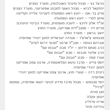
הרצל גץ - מנהל מינהל האוכלוסין, משרד הפנים
יחזקאל לביא - מנהל האגף לתכנון אסטרטגי, משרד הפנים
מרק בר-און - יועץ ראש הממשלה לענייני עלייה וקליטה
איתן לסרי - יועץ ראש הממשלה
עו"ד אלון לוינץ - לשכה משפטית, משרד הבינוי והשיכון
מרים זיו - סמנכ"לית אפריקה, משרד החוץ
יואב בראון - משרד החוץ
מנגסטו צ'אלצ'ו - אגודה ישראלית למען יהודי אתיופיה
אברהם נגוסה - מנכ"ל ארגון "מכנף דרום לציון"
הרב מנחם ולדמן - יו"ר מכון "שבות עם"
הרב אלעד סנבטו - מכון "שבות עם"
אגרו קסה - מכון "שבות עם"
יוסף פייט - מרכז נושא הפלאשמורה, ארגון צפון אמריקה
למען יהודי אתיופיה
רונית רדה - קשרי חוץ, ארגון צפון אמריקה למען יהודי
אתיופיה
יוסי מנגסטו - מנהל מרכז מידע לנוער יוצאי אתיופיה, עמותת
"פידל"
חנן פורת
יונתן עקלה
אריה מיזליג
בהיינה מזור