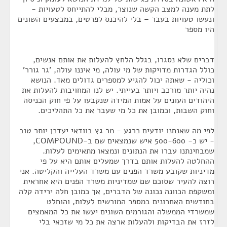
לתת מענה למצב הקשה שנוצר, מבלי להתייחס לטעויות -
ונעשו טעויות בעבר – בלי להיכנס לפרטים, במבצעים השונים
היו מספר
דברים שלא נסגרו, בגלל הלחץ להעלות את אותם אנשים,
כולל הגדרות מדויקות של מי עולה, מי איננו עולה, 'גר גורר'
וכוליה - שאתה יכול להגיע למספרים גדולים מאד. הנושא
נהיה יותר מורכב ויותר בעייתי. יש לנו המחויבות להעלות את
היהודים העונים על אמות המידה שנקבעו על פי חוק הכניסה
וחוק השבות, וכמובן את כל מי שעבר את כל התהליכים.
לפי מה שאנחנו יודעים כרגע - מר גץ בוודאי יעדכן יותר טוב
- יש כ- 500-600 איש שנמצאים שם ב-COMPOUND,
שמבחינתנו עברו את הנתונים ונמצאו מתאימים לעלות.
ההחלטה להעלות אותם בדרך שמעלים אותם היא על פי
מדיניות שקובע משרד הפנים עם משרד העלייה והקליטה. אני
רוצה להעיר שסוכם שם שמדיניות משרד הפנים היא אחראית
ומשקפת הכוונה נכונה של הדברים, אך כמובן חלה ירידה קלה
בחודשים האחרונים במספר המורשים לעלות, והוחלט
שמשרדי הממשלה והגורמים השונים יעשו את כל המאמצים
לזרז את הבדיקות ולהעלות ארצה את כל מי שזכאי בלי