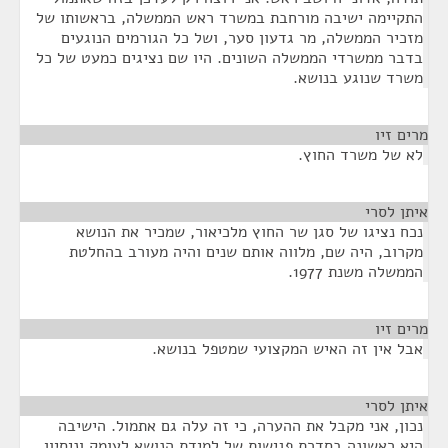
התקיימה ישיבה מורחבת במשרד ראש הממשלה, בראשותו של
מזכיר הממשלה, מר גדעון סער, ושל כל הגורמים הנוגעים
בדבר ממשרדי הממשלה השונים. היו שם נציגים כמעט של כל
משרד שנוגע בנושא.
מרים זיו
¶
לא של משרד החוץ.
איתן לסרי
¶
נכח נציגו של סגן שר החוץ מלכיאור, שמכיר את הנושא
מקרוב, היה שם, מלווה אותם שנים והיה מעורב בהחלטת
הממשלה משנת 1977.
מרים זיו
¶
אבל אין זה האיש המקצועי שמטפל בנושא.
איתן לסרי
¶
נכון, אני מקבל את ההערה, כי זה עלה גם אתמול. הישיבה
היא ראשונה בסדרת פגישות של למידת הנושא לעומק וניסיון