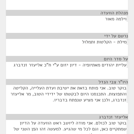
מנהלת הוועדה
¶
וילמה מאור
נרשם על ידי
¶
מילת - הקלטות ותמלול
על סדר היום
¶
עליית יהודים מאתיופיה - דיון יזום ע"י ח"כ אליעזר זנדברג
היו"ר צבי הנדל
¶
בוקר טוב. אני פותח בזאת את ישיבת ועדת העלייה, הקליטה
והתפוצות. התכנסנו היום לבקשתו של ידידי הטוב, מר אליעזר
זנדברג, ולכן אני מציע שנפתח בדבריו.
אליעזר זנדברג
¶
בוקר טוב לכולם. אני מודה ליושב ראש הוועדה על הדיון
שמתקיים כאן, וגם לכל מי שהגיע. למעשה זהו הפן השני של