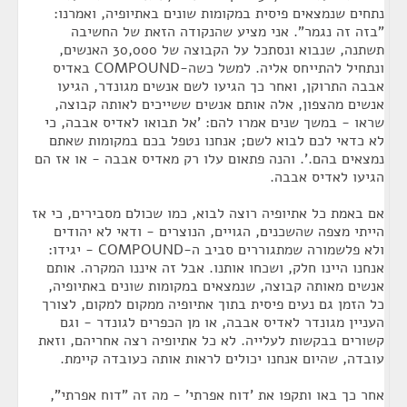
נתחים שנמצאים פיסית במקומות שונים באתיופיה, ואמרנו:
"בזה זה נגמר". אני מציע שהנקודה הזאת של החשיבה
תשתנה, שנבוא ונסתכל על הקבוצה של 30,000 האנשים,
ונתחיל להתייחס אליה. למשל כשה-COMPOUND באדיס
אבבה התרוקן, ואחר כך הגיעו לשם אנשים מגונדר, הגיעו
אנשים מהצפון, אלה אותם אנשים ששייכים לאותה קבוצה,
שראו - במשך שנים אמרו להם: 'אל תבואו לאדיס אבבה, כי
לא כדאי לכם לבוא לשם; אנחנו נטפל בכם במקומות שאתם
נמצאים בהם.'. והנה פתאום עלו רק מאדיס אבבה - או אז הם
הגיעו לאדיס אבבה.
אם באמת כל אתיופיה רוצה לבוא, כמו שכולם מסבירים, כי אז
הייתי מצפה שהשכנים, הגויים, הנוצרים - ודאי לא יהודים
ולא פלשמורה שמתגוררים סביב ה-COMPOUND - יגידו:
אנחנו היינו חלק, ושכחו אותנו. אבל זה איננו המקרה. אותם
אנשים מאותה קבוצה, שנמצאים במקומות שונים באתיופיה,
כל הזמן גם נעים פיסית בתוך אתיופיה ממקום למקום, לצורך
העניין מגונדר לאדיס אבבה, או מן הכפרים לגונדר - וגם
קשורים בבקשות לעלייה. לא כל אתיופיה רצה אחריהם, וזאת
עובדה, שהיום אנחנו יכולים לראות אותה כעובדה קיימת.
אחר כך באו ותקפו את 'דוח אפרתי' - מה זה "דוח אפרתי",