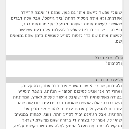
שאולי אפשר ליישם אותו גם כאן. אמנם זו איננה קריירה
אקדמית ולא איזה מסלול להיות 'ביל גייטס', אבל אלה דברים
שאפשר לעשות אותם כשאתה מגיע לכאן: מכונאות רכב,
תפירה - יש די דברים שאפשר להעלות על הדעת שאפשר
לעשות אותם שם כדי לנסות לסייע לאנשים בזמן שהם נמצאים
שם.
היו"ר צבי הנדל
¶
ולסיכום?
אליעזר זנדברג
¶
ולסיכום, אדוני היושב ראש - עוד דבר אחד, וזה קשור,
ואחרי זה אני אגיע לסיכום הסופי - הג'וינט מטפל ומסייע
בצורה משמעותית למי שקיבל אישור לעלות לארץ. המדיניות
היא ברורה: אלה אנשים שאנחנו כבר יודעים בוודאות שהם
עתידים להגיע, ולכן אנחנו עוזרים להם - אני מבין את
ההיגיון. אבל הג'וינט יכול לסייע יותר, ואני, לפחות במגעים
שהיו לי, אמרו לי בצורה די ברורה שאם ממשלת ישראל
תבקש להרחיב את מעגל הסיוע לאלה שהגישו בקשות עלייה,