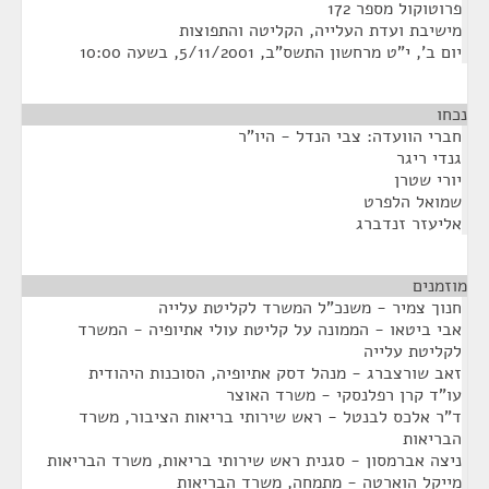
פרוטוקול מספר 172
מישיבת ועדת העלייה, הקליטה והתפוצות
יום ב', י"ט מרחשון התשס"ב, 5/11/2001, בשעה 10:00
נכחו
חברי הוועדה: צבי הנדל - היו"ר
גנדי ריגר
יורי שטרן
שמואל הלפרט
אליעזר זנדברג
מוזמנים
¶
חנוך צמיר - משנכ"ל המשרד לקליטת עלייה
אבי ביטאו - הממונה על קליטת עולי אתיופיה - המשרד
לקליטת עלייה
זאב שורצברג - מנהל דסק אתיופיה, הסוכנות היהודית
עו"ד קרן רפלנסקי - משרד האוצר
ד"ר אלכס לבנטל - ראש שירותי בריאות הציבור, משרד
הבריאות
ניצה אברמסון - סגנית ראש שירותי בריאות, משרד הבריאות
מייקל הוארטה - מתמחה, משרד הבריאות