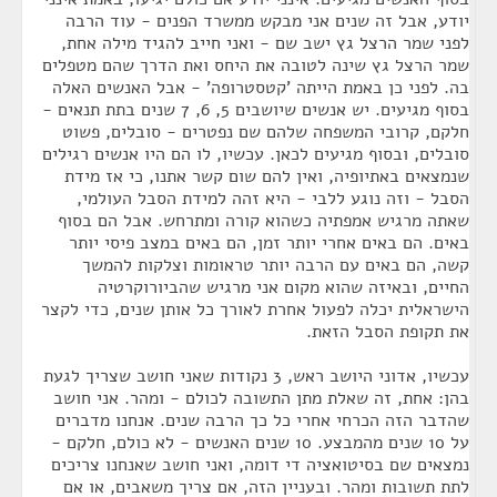
יודע, אבל זה שנים אני מבקש ממשרד הפנים - עוד הרבה
לפני שמר הרצל גץ ישב שם - ואני חייב להגיד מילה אחת,
שמר הרצל גץ שינה לטובה את היחס ואת הדרך שהם מטפלים
בה. לפני כן באמת הייתה 'קטסטרופה' - אבל האנשים האלה
בסוף מגיעים. יש אנשים שיושבים 5, 6, 7 שנים בתת תנאים -
חלקם, קרובי המשפחה שלהם שם נפטרים - סובלים, פשוט
סובלים, ובסוף מגיעים לכאן. עכשיו, לו הם היו אנשים רגילים
שנמצאים באתיופיה, ואין להם שום קשר אתנו, כי אז מידת
הסבל - וזה נוגע ללבי - היא זהה למידת הסבל העולמי,
שאתה מרגיש אמפתיה כשהוא קורה ומתרחש. אבל הם בסוף
באים. הם באים אחרי יותר זמן, הם באים במצב פיסי יותר
קשה, הם באים עם הרבה יותר טראומות וצלקות להמשך
החיים, ובאיזה שהוא מקום אני מרגיש שהביורוקרטיה
הישראלית יכלה לפעול אחרת לאורך כל אותן שנים, כדי לקצר
את תקופת הסבל הזאת.
עכשיו, אדוני היושב ראש, 3 נקודות שאני חושב שצריך לגעת
בהן: אחת, זה שאלת מתן התשובה לכולם - ומהר. אני חושב
שהדבר הזה הכרחי אחרי כל כך הרבה שנים. אנחנו מדברים
על 10 שנים מהמבצע. 10 שנים האנשים - לא כולם, חלקם -
נמצאים שם בסיטואציה די דומה, ואני חושב שאנחנו צריכים
לתת תשובות ומהר. ובעניין הזה, אם צריך משאבים, או אם