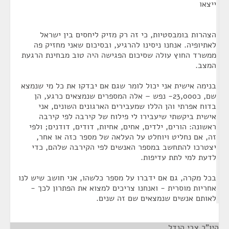
ייצאו
הצהרות בומבסטיות, כי זה רק מזיק ליחסים בין ישראל
לאתיופיה. אנחנו ניסינו להרגיע, ובסיכום שאני מחזיק פה
ממשרד החוץ עולה שסיכום הפגישה היה טוב מבחינת הרגעת
המצב.
בנימה אישית אני יכול לומר שגם אם יבדקו את כל מי שנמצא
שם, כ23,000- נפש – אלה המספרים שנמצאים כרגע, הן
בדוח אפרתי והן הללו שמעבירים הארגונים השונים, אני
אישית ביקשתי שיעבירו לי פילוח של קירבה לפי קירבה
ראשונה: הורים, ילדים, אחים, אחיות, דודים, דודנים; ולפי
זה, אם נחליט ויוחלט על העלאה של מספר כזה או אחר,
יצטרכו להתחשב במספר האנשים לפי הקירבה שלהם, כדי
לדעת למי לתת עדיפות.
בכל מקרה, גם אם ידברו על מספר כלשהו, אני חושב שיש לנו
אחריות מוסרית - ואנחנו צריכים למצוא את הפתרון לכך -
לאותם אנשים שנמצאים שם זה שנים.
היו"ר צבי הנדל
¶