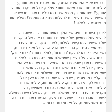
דבר שבעיניי הוא איננו הגיוני, ואני אסביר מדוע. 5,000
עולים זה יותר טוב מאשר 4000 עולים, אבל מה יקרה אם יש
5,002? זאת אומרת, ממתי אנחנו מגבילים במספר מראש את
האנשים שאנחנו עתידים להעלות ממדינה מסוימת? מעלים את
מי שמגיע לו לעלות!
לאורך השנים - ופה אני הולך באמת אחורה - נעשה פה
לדעתי עוול מתמשך של אטימות וחוסר בדיקה של הבקשות
של האנשים שמבקשים לעלות, לאורך זמן. כל יום שעבר
בסיטואציה הזו רק החריף את הבעיה. יש כל מיני דיבורים,
ואני הייתי קורא לחלקם 'הפחדות', לחלקם סתם 'דיבורי סרק'
- כמו למשל על העניין שממשלת אתיופיה מתנגדת לעליית
האנשים. כמובן שהאמת היא באמצע - מבצע כמבצע הוא
בעייתי, אבל איני סבור שיש בחדר הזה, כולל אנשים
שמייצגים את הגופים שבפורומים ממשלתיים קוראים להם
רדיקליים וקיצוניים, יש מישהו שמדבר על מבצע; אבל
בפירוש לקבוע ולומר 400 עולים, או 300 עולים או 200
עולים - אינני חושב שזה המצב. סבורני שאפשר, ויש
תקדימים בעבר - בימי ממשלות אחרות, לא של ראש הממשלה
לשעבר אהוד ברק - שאנשים הגיעו, והגיעו במספרים הרבה
יותר משמעותיים, על פי נסיבות וכדומה.