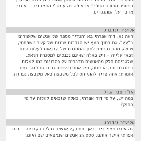
המספר מוסכם וסופי? או איפה זה עומד? המצדדים - אינני
מדבר על המתנגדים.
אליעזר זנדברג
¶
ראה נא, דוח אפרתי בא והגדיר מספר של אנשים שקשורים
ב"עץ". גם בתוך העץ יש הגדרות שונות של קשר משפחתי,
שחלק מהם נכנסים לתוך המסגרת של הזכאות לעלות היום -
זכאי עלייה - ויש כאלה שאינם נכנסים למסגרת הזאת,
שלגביהם חלק מהאנשים מדברים על פתרונות כמו לעלות
במסגרת חוק הכניסה, ויש אחרים שמתנגדים גם לזה. זאת
אומרת: אתה צריך להתייחס לכל משבצת כאל משבצת נפרדת.
היו"ר צבי הנדל
¶
כמה יש, על פי דוח אפרתי, כאלה שזכאים לעלות על פי
החוק?
אליעזר זנדברג
¶
זה איננו מצוי בידי כאן. 23,000 אנשים נכללו בקבוצה - דוח
אפרתי אישר אותם. 23,000 אנשים שנמצאים שם היום.