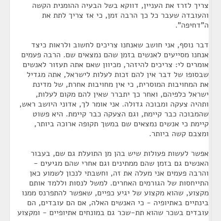
צריך לזרז את העניין, דווקא בשל הבעיה ההומנית הקשה
והעובדה שעבר כל כך הרבה זמן, כי אז צריך לתת את
ה"דחיפה".
דבר נוסף, אני חושב שאנחנו צריכים לחשוב ולראות כיצד
אנחנו מסייעים לאנשים בזמן שהם נמצאים שם. הרבה פעמים
אומרים לי: צריכים להיזהר, מכיוון שאם אתה תעזור לאנשים
שבסופו של דבר אין להם זכות לעלות לישראל, אתה מגדיל
את המחויבות המוסרית, כי אין מחויבות אחרת, של מדינת
ישראל כלפיהם, ואחר כך יתברר שאין להם מקום לעלות,
ותהיה צעקה ומבוכה גדולה. אני אומר לך, אדוני היושב ראש,
שהמבוכה כבר קיימת, וגם הצעקה כבר קיימת. היא פשוט
קיימת כי אנשים נמצאים שם במשך תקופה ארוכה ביותר,
ומצבם קשה ביותר.
אפשר לעשות פעולות שיש בהן מן התועלת גם שם, בעבור
האנשים גם בזמן שהם ממתינים וגם אחרי שהם מגיעים -
והרבה פעמים אני מעלה את זה, וחשבתי לנכון לשמוע כאן
התייחסות של הגורמים האחרים. למשל לנסות וללמד אותם
מקצוע, שהוא מקצוע של יגיע כפיים, שאפשר להתפרנס ממנו
בינתיים באתיופיה - כי האנשים האלה, אם הם עובדים, הם
עובדים בשכר שהוא תת-שכר גם במונחים אתיופיים - ומקצוע