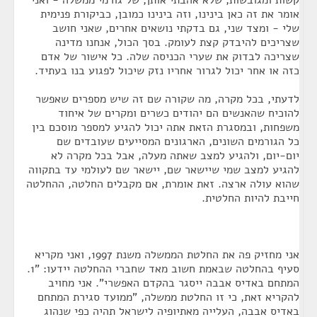
קשות ומגובשות, שלא אהבתי אותן, של גורמי ממשלה - ואני
אומר את זה כאן בינינו, וזה בינינו כמובן, כביקורת פנימית
שלי - ומצד שני, גם בדקתי נושאים אחרים, שאני חושב
שצריכים להיבדק קצת לעומק. בסך הכול, אנחנו מדינה
שצריכה לבדוק את שערי הכניסה שלה. כל אישור של אדם
כזה או אחר יכול לגרור אחריו נזק שיכול לפגוע בנו בעתיד.
לדעתי, בכל מקרה, מה שקורה שם זה שיש מספרים שאפשר
להוכיח שהאנשים הם יהודים כשרים ומקרים של איחוד
משפחות, ובמסגרת הזאת אתה יכול להגיע למספר מוסכם בין
כל הגורמים השונים, הארגונים המסייעים שעובדים שם
יום-יום, ולהגיע למצב שאתה מעלה, אבל בכל מקרה לא
להגיע למצב שמי שיישאר שם, יישאר שם לעולמי עד בתקווה
שהוא עולה ארצה. זאת אומרת, אם מקבלים החלטה, ההחלטה
חייבת להיות החלטית.
אני מחזיק פה את החלטת הממשלה משנת 1997, ואני מקריא
סעיף בהחלטה שבאמת חשוב מאד שחברי ההחלטה יידעו: "1.
המתחם באדיס אבבה ייסגר בהקדם האפשרי". אני מחויב
להקריא זאת, כי זו החלטת ממשלה, "ממועד סגירת המתחם
באדיס אבבה, העלייה מאתיופיה לישראל תהיה כפי שנהוג