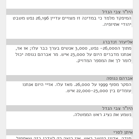
היו"ר צבי הנדל
¶
המיפקד מלמד כי במדינה זו מצויים עדיין 26,196 נפש משבט
יהודי אתיופיה.
אליעזר זנדברג
¶
מתוך ה26,000- נפש, 3,000 אנשים בערך כבר עלו; או אז,
אנחנו מדברים היום על 23,000 איש. מר אברהם נגוסה יכול
לומר לך את המספר המדויק.
אברהם נגוסה
¶
הסקר מסוף 1999 על 26,000. מאז עלו. אזיי היום אנחנו
עומדים בין 22,000-23,000 איש.
היו"ר צבי הנדל
¶
נשמע את נציג ראש הממשלה.
איתן לסרי
¶
תודה, אדוני היושב ראש. אני רוצה רק לעדכן בזה שאתמול