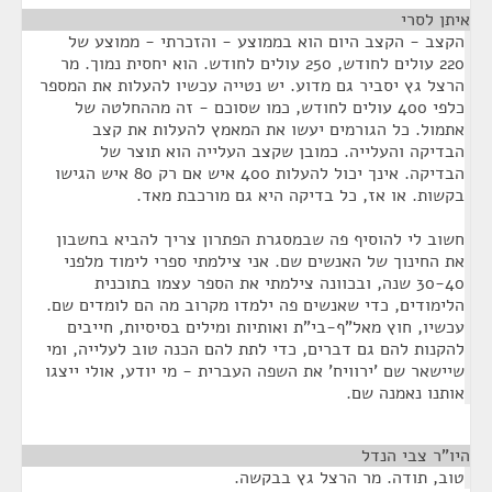
איתן לסרי
¶
הקצב - הקצב היום הוא בממוצע - והזכרתי - ממוצע של
220 עולים לחודש, 250 עולים לחודש. הוא יחסית נמוך. מר
הרצל גץ יסביר גם מדוע. יש נטייה עכשיו להעלות את המספר
כלפי 400 עולים לחודש, כמו שסוכם - זה מההחלטה של
אתמול. כל הגורמים יעשו את המאמץ להעלות את קצב
הבדיקה והעלייה. כמובן שקצב העלייה הוא תוצר של
הבדיקה. אינך יכול להעלות 400 איש אם רק 80 איש הגישו
בקשות. או אז, כל בדיקה היא גם מורכבת מאד.
חשוב לי להוסיף פה שבמסגרת הפתרון צריך להביא בחשבון
את החינוך של האנשים שם. אני צילמתי ספרי לימוד מלפני
30-40 שנה, ובכוונה צילמתי את הספר עצמו בתוכנית
הלימודים, כדי שאנשים פה ילמדו מקרוב מה הם לומדים שם.
עכשיו, חוץ מאל"ף-בי"ת ואותיות ומילים בסיסיות, חייבים
להקנות להם גם דברים, כדי לתת להם הכנה טוב לעלייה, ומי
שיישאר שם 'ירוויח' את השפה העברית - מי יודע, אולי ייצגו
אותנו נאמנה שם.
היו"ר צבי הנדל
¶
טוב, תודה. מר הרצל גץ בבקשה.