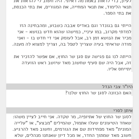
לעיון, כדי לראות באמת מה ראיתי. היה חשוב לי להראות את
תנאי הלימוד, את תנאי המחייה, את המגורים, את בתי הכנסת,
את בתי הספר.
הייתי גם בגונדר וגם באדיס אבבה כשבוע, ומהבחינה הזו
למדתי מקרוב, במו עיניי, כמישהו שהוא חדש בנושא - אני
מכיר את הנושא זמן רב, אבל לעומק אני די חדש בו - ואני
מודה שראיתי בעיה שצריך לטפל בה, וצריך למצוא לה מענה.
הייתה לנו גם פגישה עם סגן שר החוץ, אם אפשר להזכיר את
זה, אבל היה שם סעיף שחשוב מאד שיושב ראש הוועדה
יתייחס אליו.
היו"ר צבי הנדל
¶
האם הכוונה לסגן שר החוץ שלנו?
איתן לסרי
¶
לסגן שר החוץ של אתיופיה, מר טקדה. אני חייב לציין משהו:
שאחד הטיעונים שעלו אתמול, שהמילים "מבצע", או "עלייה
המונית" מאד מפחידות שם את הגורמים, וחשוב מאד להרגיע.
חשוב מאד שמתוך החדר, או מכל דיון שאנחנו מנהלים, שלא