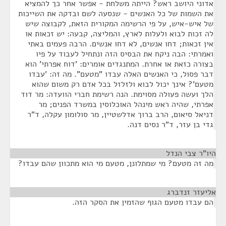
אדוני היושב ראש? הייתה משלחת - אפשר אחר כך להמציא
את השמות של כל האנשים - שנסעה לשם ובדקה את השייכות
של איש-איש, על פי הרשימה המקורית הזאת, לקבוצה שיש
לה זכות לבוא ולעלות לארץ, והמליצה, קבעה: יש זכאות או
אין זכאות; דחו אנשים, לא דחו אנשים. הרבה פעמים באתי
ואמרתי: הבה ניקח את הבסיס הזה ונתחיל לעבוד על פיו
בצורה כזאת או אחרת. המתנגדים אומרים: 'דוח אפרתי' הוא
דבר פסול, כי האנשים האלה עבדו "מטעם". מה זה: 'עבדו
מטעם'? אינך יכול לבוא ולזלזל בכל אדם רק משום שהוא
הלך ועשה פעולה מסוימת. הנה רשימת חברי הוועדה: מר דוד
אפרתי, שהיה ראש מינהל האוכלוסין במשרד הפנים; מר
דניאל סיאום, הרב ברוך אדלשטיין, מר סולומון עקלה, ד"ר
גדי בן עזר, ד"ר נסים דנה.
היו"ר צבי הנדל
¶
מה זה מטעם? מי שמתלונן, מטעם מי הוא מתכוון שהם עבדו?
אליעזר זנדברג
¶
הם עבדו מטעם הגוף שהזמין את הסקר הזה.