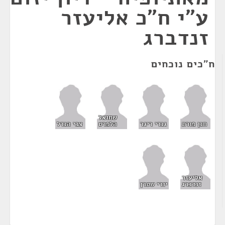
ע”י ח”כ אליעזר
זנדברג
ח"כים נוכחים
שמואל
חנן פורת
גנדי ריגר
הלפרט
צבי הנדל
אליעזר
זנדברג
יורי שטרן