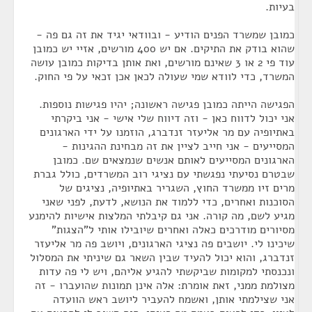
בעיות.
כמובן שמשרד הפנים הודיע - ובוודאי יגיד את זה גם פה -
שהוא בודק את התיקים. אם יש 400 מורשים, אזיי יש כמובן
עוד פי 2 או 3 שאינם מורשים, ואת אותן בדיקות כמובן עושה
המשרד, כדי לוודא שמי שעולה לכאן אכן זכאי על פי החוק.
הפגישה הייתה כמובן פגישה ראשונה; יהיו פגישות נוספות.
אני יכול לדווח כאן - וזה דיווח שלי אישי - אני ביקרתי
באתיופיה עם מר אליעזר זנדברג, הוזמנו על ידי הארגונים
המסייעים - אני חייב לציין את זה מבחינת ההגינות -
הארגונים המסייעים לאותם אנשים שנמצאים שם. כמובן
שבטרם נסיעתי נפגשתי עם נציגי רוב המשרדים, כולל גברת
מרים זיו ממשרד החוץ, השגריר באתיופיה, נציגים של
הסוכנות ואחרים, כדי ללמוד את הנושא, לדעת, לפני שאני
מגיע לשם, מה קורה. אני גם קיבלתי המלצות אישיות להימנע
מסיורים מודרכים כאלה ואחרים שיובילו אותי ל"הצגות"
שיכינו לי. יושבים פה נציגי הארגונים, ויושב פה מר אליעזר
זנדברג, והוא יכול להעיד שבין השאר גם שיניתי את המסלול
ונכנסתי למקומות שביקשתי להגיע אליהם, ויש לי פה עדות
מצולמת ממני, זאת אומרת: אלה אינן תמונות שהועברו - זה
אני שצילמתי אותן, ואשמח להעביר ליושב ראש הוועדה