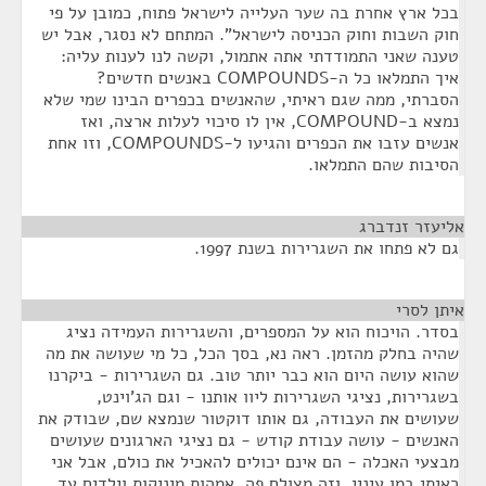
בכל ארץ אחרת בה שער העלייה לישראל פתוח, כמובן על פי
חוק השבות וחוק הכניסה לישראל". המתחם לא נסגר, אבל יש
טענה שאני התמודדתי אתה אתמול, וקשה לנו לענות עליה:
איך התמלאו כל ה-COMPOUNDS באנשים חדשים?
הסברתי, ממה שגם ראיתי, שהאנשים בכפרים הבינו שמי שלא
נמצא ב-COMPOUND, אין לו סיכוי לעלות ארצה, ואז
אנשים עזבו את הכפרים והגיעו ל-COMPOUNDS, וזו אחת
הסיבות שהם התמלאו.
אליעזר זנדברג
¶
גם לא פתחו את השגרירות בשנת 1997.
איתן לסרי
¶
בסדר. הויכוח הוא על המספרים, והשגרירות העמידה נציג
שהיה בחלק מהזמן. ראה נא, בסך הכל, כל מי שעושה את מה
שהוא עושה היום הוא כבר יותר טוב. גם השגרירות - ביקרנו
בשגרירות, נציגי השגרירות ליוו אותנו - וגם הג'וינט,
שעושים את העבודה, גם אותו דוקטור שנמצא שם, שבודק את
האנשים - עושה עבודת קודש - גם נציגי הארגונים שעושים
מבצעי האכלה - הם אינם יכולים להאכיל את כולם, אבל אני
ראיתי במו עיניי, וזה מצולם פה, אמהות מיניקות וילדים עד