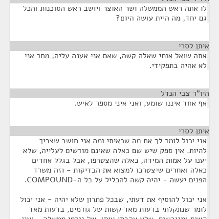
לו אתה ראש הממשלה ושר האוצר ויושב ראש הסוכנות והכל
גם יחד, מה היית עושה היום?
איתן לסרי
¶
אתה שואל אותי שאלה קשה, שאם אני אענה עליה, מחר אני
לא אהיה בתפקידי.
היו"ר צבי הנדל
¶
אף אחד איננו שומע, ואני איני מספר לאיש.
איתן לסרי
¶
אני יכול לומר לך את מה שראיתי ומה אני חושב שצריך
להיות. אין ספק שיש שם כאלה שאינם מורשים לעלייה, שלא
יענו על אמות המידה, כאלה שהצטרפו, אבל בגלל אחדים
כאלה ואחרים שיצטרכו למצוא את הבדיקות - וזה משרד
הפנים יעשה - יהיה קשה להכליל על כל ה-COMPOUND.
אני יכול להוסיף את דעתי, שבכל פתרון שלא יהיה - אני יכול
לומר שנתקלתי בדעות מאד קשות של גורמים, בדעות מאד