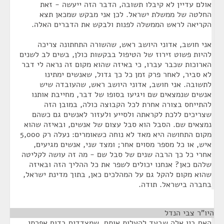
אולם עדיין לא קיבלו תשובה, הדבר הזה ייעשה - זאת
החלטה של ממשלת ישראל. לכן אני מבקש שמכאן תצא
הקריאה לראש הממשלה לפנות ולבקש את הדברים האלה.
אני חושב, אדוני היושב ראש, שהשורה התחתונה צריכה
להיות פשוט זירוז של הטיפול בבקשות כולן, בשים לב לשנים
הארוכות שכבר עברו, כי באיזה שהוא מקום זה נראה לי דבר
לא סביר, לאחר פרק זמן כל כך גדול, שאנשים ימתינו
לתשובה. אני חושב, אדוני היושב ראש, שהעובדה שיש
אנשים שנמצאים שם ויגיעו בסופו של דבר, מחייבת אותנו
להתייחס בצורה אחרת לכל הקבוצה כולה, במובן הזה
שצריכים ללכת לקראתה ולסייע ולעזור לאנשים גם כשהם
נמצאים שם. הסבל הוא סבל עצום של אנשים, ובאיזה שהוא
מקום התחושה היא מאד לא נוחה כשאומרים: נעלה רק 5,000
איש, או כל מספר מסוים אחר; ומצד שני, אנשים מגיעים,
אחרי כל כך הרבה שנים של סבל שם - מה זה עושה לקליטה
שלהם כאן? אנחנו יכולים לשפר את כל ההליך הזה ובאיזה
שהוא מקום להקל גם על המהלכים כאן, בתוך מדינת ישראל,
בחברה בישראל. תודה.
היו"ר צבי הנדל
¶
האם בין אלה שבעד להעלות אותם, שמצדדים בדוח אפרתי,