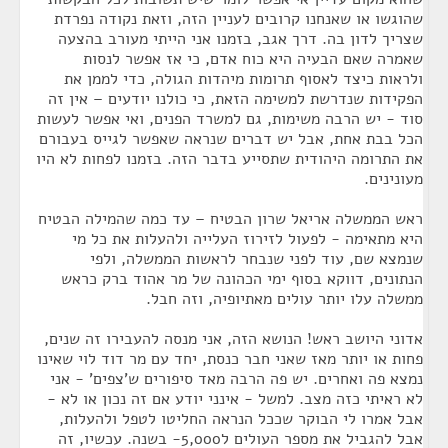
שהוגשו או שאנחנו קרובים לעניין הזה, וזאת נקודה נפרדת
שצריך לדון בה. דרך אגב, בזמנו אני הייתי מעורב בהצעה
שאמרה שאם הבעיה היא כוח אדם, כי אז אפשר לנסות
ולראות כיצד לאסוף תרומות מיהדות הגולה, כדי לממן את
הפקידות שנדרשת למשימה הזאת, כי כולנו יודעים – אין זה
סוד - יש הרבה משימות, גם למשרד הפנים, ואי אפשר לעשות
הכל בבת אחת, אבל יש דברים שנראה שאפשר לגייס בעבורם
את התרומה היהודית שתסייע בדבר הזה. בזמנו לפחות לא היו
מעונינים.
ראש הממשלה אריאל שרון הבטיח – עד כמה שהמילה הבטיח
היא מתאימה - לפעול לזירוז העלייה ולהעלות את כל מי
שנמצא שם, עוד לפני שנבחר לראשות הממשלה, ולפי
הנתונים, דווקא בסוף ימי הכהונה של מר אהוד ברק כראש
ממשלה עלו יותר עולים מאתיופיה, וזה חבל.
אדוני היושב ראש! הנושא הזה, אני מנסה להעבירו זה שנים,
פחות או יותר מאז שאני חבר כנסת, יחד עם מר דוד לוי שאינו
נמצא פה ואחרים. יש פה הרבה מאד סיפורים ש'צפים' - אני
לא ראיתי כזה מצב. למשל - אינני יודע אם זה נכון או לא -
אבל אמרו לי הבוקר שככל הנראה החליטו לטפל ולהעלות,
אבל להגביל את מספר העולים ל5,000- בשנה. עכשיו, זה