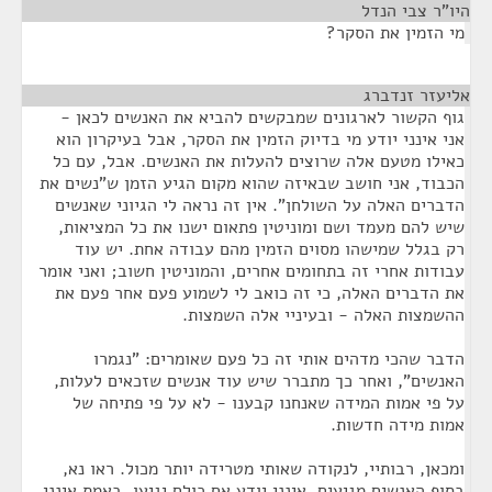
היו"ר צבי הנדל
¶
מי הזמין את הסקר?
אליעזר זנדברג
¶
גוף הקשור לארגונים שמבקשים להביא את האנשים לכאן -
אני אינני יודע מי בדיוק הזמין את הסקר, אבל בעיקרון הוא
כאילו מטעם אלה שרוצים להעלות את האנשים. אבל, עם כל
הכבוד, אני חושב שבאיזה שהוא מקום הגיע הזמן ש"נשים את
הדברים האלה על השולחן". אין זה נראה לי הגיוני שאנשים
שיש להם מעמד ושם ומוניטין פתאום ישנו את כל המציאות,
רק בגלל שמישהו מסוים הזמין מהם עבודה אחת. יש עוד
עבודות אחרי זה בתחומים אחרים, והמוניטין חשוב; ואני אומר
את הדברים האלה, כי זה כואב לי לשמוע פעם אחר פעם את
ההשמצות האלה - ובעיניי אלה השמצות.
הדבר שהכי מדהים אותי זה כל פעם שאומרים: "נגמרו
האנשים", ואחר כך מתברר שיש עוד אנשים שזכאים לעלות,
על פי אמות המידה שאנחנו קבענו - לא על פי פתיחה של
אמות מידה חדשות.
ומכאן, רבותיי, לנקודה שאותי מטרידה יותר מכול. ראו נא,
בסוף האנשים מגיעים. אינני יודע אם כולם יגיעו, באמת אינני