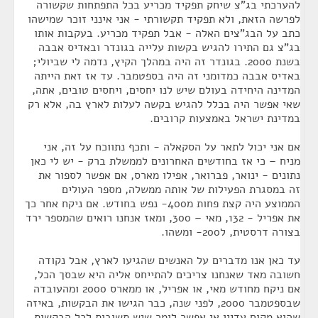
להערכתי בג"צ שיחק תפקיד מכריע בכל התפתחות שקשורה
לפרשה הזאת, ולא תפקיד תקשורתי - אני אינני זוכר שמישהו
כתב על הבג"צים האלה - אבל תפקיד מכריע. בעקבות אותו
בג"צ גם התירו להגיש בקשות עלייה בגונדר ובאדיס אבבה
בשנת 2000. בגונדר זה היה במהלך הקיץ, נדמה לי שביולי;
באדיס אבבה כמדומני זה היה בספטמבר. עד אז זאת הייתה
המדינה היחידה בעולם שיש לנו יחסים, ויחסים טובים, אתה,
שאי אפשר היה בכלל להגיש בקשה לעלות לארץ בה, אלא רק
במדינת ישראל באמצעות קרובים.
אם אני יכול לתאר על הסקאלה - ותכף נתווכח על זה, אני
מניח – כי אז בחודשים האחרונים לממשלת ברק - יש לי כאן
נתונים - ינואר, פברואר, אפילו מארס, אם אפשר לספור את
זה במסגרת הפעילות של אותה ממשלה, מספר העולים
הממוצע היה קצת פחות מ400- נפש בחודש. אם ניקח אחר כך
את אפריל - 132, מאי – 300, ומאז אנחנו רואים שהמספר ירד
בצורה דרסטית, ל200- ומשהו.
עד כאן אנו מדברים על האנשים שהגיעו לארץ, אבל נקודה
חשובה מאד שאנחנו צריכים להתייחס אליה היא שבסך הכל,
אם ניקח מחודש מאי, או אפריל, או ממארס 2000 ומהעובדה
שבספטמבר 2000, לפני שנה, כבר הגישו את הבקשות, באיזה
שהוא מקום עדיין אי אפשר לומר שיש תשובות לכל הבקשות