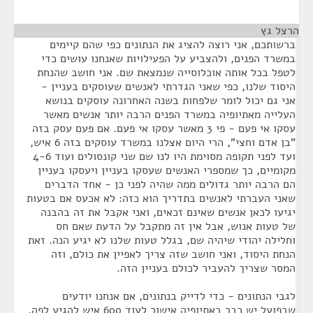
הרצל גץ
¶
ברשותכם, אני רוצה להציג את הנתונים כפי שהם קיימים
במשרד הפנים, ולהצביע על הפעילויות שאנחנו עושים כדי
לטפל בכל אותה אוכלוסייה שנמצאת שם. אני חושב שהנחת
היסוד שלנו, כפי שאני הגדרתי לאנשים שעוסקים בעניין -
אני גם יכול לומר שלפחות בשנה האחרונה עוסקים בנושא
העלייה מאתיופיה במשרד הפנים הרבה יותר אנשים מאשר
עסקו אי פעם - פי 3 מאשר עסקו אי פעם. אם פעם עסק בזה
"בן אדם וחצי", הרי היום אצלנו במשרד עוסקים בזה 6 איש,
ועד לפני תקופה מסוימת היו לנו שם שני קונסולים ועוד 4-6
מקומיים, כך שמספרי האנשים שעסקו בעניין ויעסקו בעניין
הם הרבה יותר גדולים ממה שהיה לפני כן - אחד הדברים
שאני העברתי לאנשים בתדריך הוא כזה: לא אכעס אם בטעות
יגיעו לכאן אנשים שאינם זכאים, ואני אקבל את זה בהבנה
של טעות אנוש, אבל אין זה מתקבל על הדעת שאם חס
וחלילה יהודי שיהיה שם, בגלל טעות שלנו לא יגיע הנה. זאת
הנחת היסוד, ואני חושב שזה צריך לאפיין את כולם, וזה
המסר שצריך להעביר לכולם בעניין הזה.
לגבי הנתונים - כדי לדייק בנתונים, אם אנחנו יודעים
שבפועל יש כבר באתיופיה אישור לעוד 600 איש להגיע לפה,