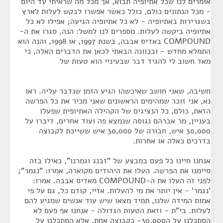
אומרים לנו שכל אתיופיה תבוא, אך מכל מה שראיתי עד היום
- מכל הנתונים כולם, כולל כאשר אפשרו לבקש לעלות לארץ
בשגרירות באתיופיה - לא כל אתיופיה הגיעה; אפילו לא כל
אתיופיה ביקשה לעלות. מספרים לנו למשל: הנה, סגרו את ה-
COMPOUND באדיס אבבה, בשנת 1997, או 1998, והנה הוא
התמלא מחדש - ובכוונה הבאתי לכאן את הדברים האלה, כי
מאד חשוב לי להגיד דבר שבעיניי הוא טעות של
חשיבה, שאני חושב שאיכשהו הגיע הזמן שנדבר עליה. ראו
נא, אני זוכר שמהימים הראשונים שאני מכיר את כל הפרשה
הזאת, כולם, כל הנציגים של הקהילה האתיופית שפעלו
בעניין, מר אברהם נגוסה שנמצא פה ועוד אחרים, דיברו על
30,000 איש, חבורה של 30,000 איש ששייכת לקבוצה
בדרכים כאלה או אחרות.
אנחנו חיינו כל פעם במבצע של "זבנג וגמרנו", כאילו בזה
סיימנו את הפרשה. העלו את היהודים מקוארה, אמרו: "נגמר";
לפני זה העלו את ה-COMPOUND מאדיס אבבה. אמרו:
'נגמר' - אין יותר את מי להעלות. אזיי, קודם כל, גם על פי
אמות המידה שלנו, תמיד מצאו שיש עוד אנשים שמגיע להם
לעלות. בי"ת - וזאת הטעות הגדולה - אנחנו אף פעם לא
הסתכלנו על ה30,000- כקבוצה אחת, אלא הסתכלנו על