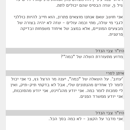
גיל 5, שזה הבסיס שהם יכולים לתת.
אני חושב שאם אנחנו מוצאים פתרון, הוא חייב להיות כוללני
לגבי מי עולה, מתי וכמה עולים - שזה לא יהיה בצורה של
מבצעים המוניים, אלא במצב של איחוד משפחות ובדיקה
פרטנית.
היו"ר צבי הנדל
¶
מדוע מתעוררת השלה של "כמה"?
איתן לסרי
¶
'עזוב'. על השאלה של "כמה", יענה מר הרצל גץ, כי אני יכול
לומר לך אחדים מהנתונים שלי, אבל לא בדקתי תיק-תיק, ואין
לי סמכות לומר כמה. אני יודע מהג'וינט, אני יודע מהסוכנות,
אני יודע ממשרד הפנים.
היו"ר צבי הנדל
¶
אני מדבר על הקצב - לא כמה בסך הכל.