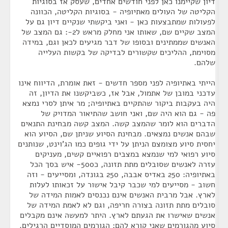
דיון שקיימנו כאן לפני חודשים אחדים, שעסק אז בסוגיות
הקליטה של העולים מאתיופיה - בסוגיות הקליטה, הכוונה
לפעולות שמתבצעות כאן - ואני ביקשתי שנקיים דיון גם על
המצב שקיים שם, שאותו אני מחלק מראש ל2-: גם המצב של
האנשים שממתינים ובסופו של דבר מגיעים לכאן וגם, במידה
מסוימת, ההליכים שקשורים לבדיקה של בקשות העלייה
שלהם.
הייתי באתיופיה לפני מספר חדשים - זאת אומרת, הדיווח אינו
עדכני במובן של אתמול, אבל אז, כשביקשנו את הדיון, זה
היה בעקבות ביקור שהתקיים באתיופיה; מר איתן לסרי נמצא
פה - גם הוא היה שם, ואני חושב שהתיאור המדויק של
הדברים הוא לומר שהמצב קשה. המצב קשה מבחינת התנאים
שבהם אנשים נמצאים. מבחינת הסיוע שניתן שם, הסיוע הוא
יחסית סיוע מצומצם הניתן על ידי גופים כמו הג'וינט, שנותנים
סיוע רפואי למי שנמצא במצבים רפואיים קשים, מעניקים
עזרה לאנשים שסובלים מתת תזונה, כ500- איש בסך הכל
באתיופיה: 250 באדיס אבבה, 250 בגונדה, ומסייעים - וזה
חשוב - מסייעים למי שכבר קיבל אישור על זכאותו לעלות
לארץ. אבל מרבית האנשים אינם נכנסים לאמות המידה של
סובלים מתת תזונה בצורה חריפה, וגם לא לאמת המידה של
אנשים שאישרו את הגעתם לארץ. היתר למעשה אינם מקבלים
סיוע מהגורמים שאני קורא להם: הגורמים המוסדיים הרגילים.