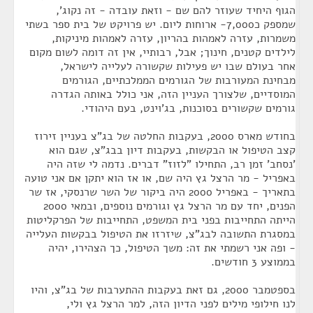
הגוף היחיד שעוזר להם שם - וזאת עובדה - זה נקוג',
שמספק כ7,000- ארוחות ליום. יש פרויקט של בית ספר בשתי
משמרות, עזרה לאמהות בהריון, עזרה לאמהות מיניקות,
לילדים קטנים, חינוך; אבל, רבותיי, אין זה דומה לשום מקום
אחר בעולם שבו יש פעילות שקשורה לעלייה לישראל,
מבחינת המעורבות של הגורמים הממלכתיים, הגורמים
המוסדיים, שלצורך העניין הזה, אני כולל באותה הגדרה
גורמים שקשורים בסוכנות, בג'וינט, בעם היהודי.
בחודש מארס 2000, בעקבות החלטה של בג"צ בעניין זירוז
קצב הטיפול או הבקשות, בעקבות דיון בבג"צ, שגם הוא
'נסחב' זמן רב, התחילו "לזוז" דברים. נדמה לי שזה היה
באפריל - מר הרצל גץ היה שם, או אז הוא יתקן אם אני טועה
בתאריך - באפריל 2000 היה ביקור של השר שרנסקי, אז שר
הפנים, יחד עם מר הרצל גץ וגורמים נוספים, ובמאי 2000
הייתה התחייבות בפני בית המשפט, התחייבות של הפרקליטות
במסגרת התשובה לבג"צ, שיזרזו את הטיפול בבקשות העלייה
- ופה אני רשמתי את זה: משך הטיפול, כך הצהירו, יהיה
בממוצע 3 חודשים.
בספטמבר 2000, גם זאת בעקבות ההתערבות של בג"צ, והיו
לנו חילופי מילים לפני הדיון הזה, למר הרצל גץ ולי,