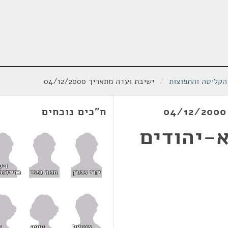
הקליטה והתפוצות
/
ישיבת ועדה מתאריך 04/12/2000
ח"כים נוכחים
-יהודים
ויק
יורי שטרן
משה גפני
בריילוב
סופה
נ
שמואל