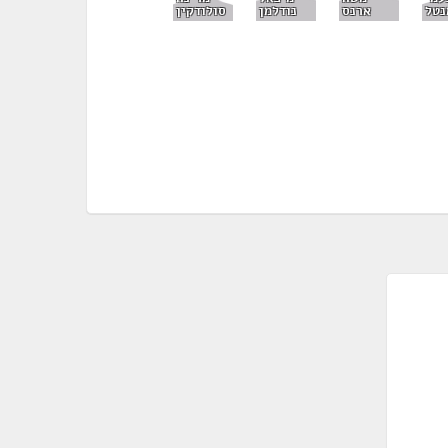
נטל
סולודקין
ארנס
נודלמן