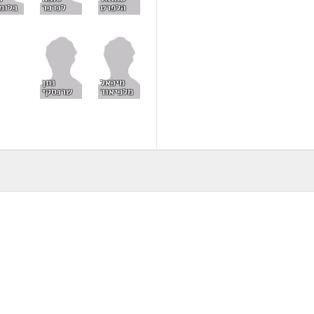
לנדבר
בלומ
הלפרט
מיכאל
נתן
מלכיאור
שרנסקי