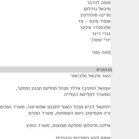
סופה לנדבר
מיכאל נודלמן
מרינה סולודקין
אופיר פינס – פז
אלכסנדר צינקר
גנדי ריגר
יורי שטרן
משה גפני
מוזמנים
¶
השר מיכאל מלכיאור
שמואל (סטיב) אדלר מנהל מחלקת תכנון ומחקר,
המשרד לקליטת העלייה
יחזקאל לביא מנהל האגף לתכנון אסטרטגי, משרד הפנים
ורה מקסימוב רשם העמותות, משרד הפנים
אילנה מיטלמן מחלקת תפוצות, משרד החוץ
עמוס להט הסוכנות היהודית