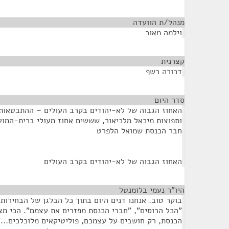
מנהל/ת הוועדה
¶
וילמה מאור
קצרנית
¶
דרורה רשף
סדר היום
¶
האחוז הגבוה של לא-יהודים בקרב העולים – ההתבטאות 
ותפוצות מיכאל מלכיאור, שששים אחוז מעולי ברית-המוע
חבר הכנסת שמואל הלפרט
האחוז הגבוה של לא-יהודים בקרב העולים
היו"ר נעמי בלומנטל
¶
בוקר טוב. אנחנו דנים היום בתוך כל הבלגן של הבחירות,
"הכל הרוסים", "חברי הכנסת מפזרים את עצמם". הכי מצ
הכנסת, רק חושבים על עצמכם, פוליטיקאים מלוכלכים..." 