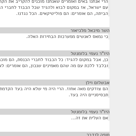
הרי אנחנו באים ואומרים שאנחנו מוכנים להקריב את הקרי
עם ישראל, אז במקום לבוא ולהגיד שכל הכבוד לחברי הכ
הביתה, הם אומרים: הם פוליטיקאים. הכל נגדנו.
השר מיכאל מלכיאור
¶
כי נמאס לאנשים ממערכות הבחירות האלה.
היו"ר נעמי בלומנטל
¶
כן, אבל במקום להגיד: כל הכבוד לחברי הכנסת, הם מוכ
ובלבד ללכת עם מה שהם מאמינים שנכון, הם אומרים: לא
אבשלום וילן
¶
הם צודקים מאה אחוז. הרי היה מי שלא היה בעד הקדמת 
תכסיסניים היה בעד.
היו"ר נעמי בלומנטל
¶
אם העלית את זה...
סופה לנדבר
¶