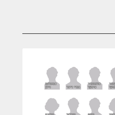
טור
אלכסנדר
אבשלום
סקי
צינקר
גנדי ריגר
וילן
עמי
מרינה
משה
מיכאל