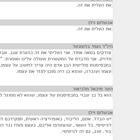
את העלית את זה.
אבשלום וילן
¶
את העלית את זה.
היו"ר נעמי בלומנטל
¶
צודקים במאה אחוז. אני העליתי את זה כהערת אגב. אבל
מדויק. אני מדברת על התקשורת שעולה עלינו ואומרת: "
בתכסיסנות פוליטית הבן אדם היה צריך לחשוב על עצמו, 
עצמו ועובדה, שהוא כן היה מוכן לפזר את עצמו.
השר מיכאל מלכיאור
¶
הוא כל כך שבוי בתכסיסנות של עצמו, שהוא לא מסוגל ל
אבשלום וילן
¶
יש הבדל. אתם, הליכוד, כאופוזיציה ראשית, תפקידכם ל
לגיטימי. כל השאר, שהצטרפו אליכם, בעצם פעלו נגד ה
בור. טוב, גם זה לגיטימי.