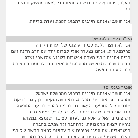
האלה, פחות אנשים יחפשו קסמים כדי לצאת ממצוקות היום
יום.
אני חושב שאנחנו חייבים לתבוע הקמת ועדת בדיקה.
היו”ר נעמי בלומנטל
¶
אני לא רוצה ללכת לכיוון קיצוני של ועדת חקירה
פרלמנטרית. אנחנו נצטרך אולי לבדוק יחד עם הרב הדנה ועם
רבים אחרים מבני העדה אפשרות לקבוע איזושהי ועדת
בדיקה שבה נמצא את המתכונת הראויה כדי להתמודד בצורה
נכונה עם התופעה.
אופיר פינס-פז
¶
אני חושב שאנחנו חייבים לתבוע מממשלת ישראל
ומהסוכנות היהודית ומכל הגורמים שעוסקים בכך, גם בדיקה
יסודית של התופעה הזאת וגם דרכים להתמודד עם התופעה
הזו. אני חושב שהדרכים הן לא רק לטפל במיסיונרים
הקיצוניים האלה, אלא גם לעזור לציבור שנמצא במצוקה
נוראה לצאת מהמצוקה, להתחבר ולהשתלב בחברה
הישראלית. אם היינו צריכים עוד עדויות למצב הקשה של בני
העדה האתיופית, זו עדות שאין חמורה ממנה עד כמה יש