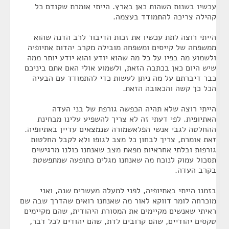
עכשיו בשנות השהות כאן בארץ. הייתי אומרת שקודם כל
קהילה צריכה להתמודד בעצמה.
הייתי רוצה לתת עכשיו את זכות הדיבור לרב הדנה שהוא
ממשפחה של קייסים ומשפחה מובילה מקרב יהדות אתיופיה
ולשמוע מה בפיו על כל מה שהוא יודע והוא יודע יותר ממה
שיש היום כאן בכתבה הזאת, ולשמוע אולי האם אתם ביניכם
כבר דיברתם על מה ניתן לעשות כדי להתמודד עם הבעיה
הכל כך קשה והכאובה הזאת.
הייתי רוצה שלא תהיה הכפשה גורפת של בני העדה
האתיופית. לפי דעתי זה לא צריך להשפיע עלינו מבחינת
ההחלטה לגבי אנשי הפלאשמורה שנמצאים עדיין באתיופיה.
זאת אומרת, צריך לבחון כל מצב לגופו ולא לקבל החלטות
גורפות ובלתי אחראיות מפאת מצב שאנחנו כולנו מרגישים
תסכול עמוק לנוכח מה שאנחנו מגלים כתופעה שמתפשטת
בקרב העדה.
בזמנו הייתי באתיופיה, לפני למעלה מעשרים שנה, ואני
מוכרחה לומר דווקא לאור מה שאנחנו רואים שהדרך שבה שם
ראיתי שאנשים מקיימים את המסורת היהודית, שהם מקיימים
טקסים יהודיים, שהם קרובים לדת, שהם יהודים לכל דבר,