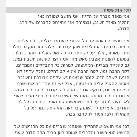
יולי אדלשטיין
¶
אני מאוד מברך על הדיון. אני חושב שקורה כאן
תהליך מאוד חשוב, ובמיוחד אני מתייחס לדברים של הרב
הדנה.
אני חושב שבאמת עם כל השוני שאנחנו מגלים, כל העליות
דומות מבחינת התהליכים שהן עוברות. אלה יותר מוקדם ואלה
יותר מאוחר, אלה עלייה יותר גדולה ואלה עלייה יותר גדולה.
במקום להפנות אצבע מאשימה, אני רוצה לעשות חשבון נפש.
גם לעלייה מברית-המועצות, למרות כל ההבדלים והממדים,
לקח הרבה זמן, לקח הרבה אומץ לב לחלק, וחלק עדיין לא
הגיעו לשלב הזה, לומר שבאמת יש עלייה מבורכת וחשובה
ואסור להטיל עליה סטיגמות, אבל יש גם ערב רב שמצטרף
ובאמת אנחנו, דווקא אנחנו, הקהילה, קודם כל סובלים מזה.
אנחנו סובלים מהסטיגמות של השיכורים וכל מיני מלים שאני
לא רוצה לחזור עליהם. כשמישהו קם ואומר שהם בכלל לא
יהודים, אומרים לו לשתוק כי זאת תהיה סטיגמה על כל
הקהילה ולכן אסור לו לדבר ככה.
לכן אני חושב שהתהליך שאנחנו עוברים עם כל הרגישות של
הנושא הוא חשוב והדברים שאמר כאן כבוד הרב הדנה שאני