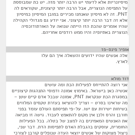
מיסיונריות אלא לדעתי יש הרבה יותר מזה. יש כת שמבוססת
על התפיסה הנוצרית, אבל הרבה יותר קיצונית, שקוראים לה
PNT. זה לא מיסיון שאנחנו מכירים במובן המיסיון כמיסיון
אלא זה דבר הרבה יותר קיצוני. אני יודע גם מגדולי הקהילה
שהיו אומרים שהכת הזו הייתה שנואה על האורתודוכסיה
הנוצרית באתיופיה והיו ממש רודפים אחריהם.
אופיר פינס-פז
¶
אלה אנשים שהיו ידועים והשאלה איך הם עלו
לארץ.
דוד מולא
¶
אני רוצה להתייחס לפעילות הכת ומה עושים
אנשיה כאן בישראל. באימוץ אמונה ודפוסי התנהגות קיצוניים
במסגרת הכת שנקראת PNT, אמונה שבכל אדם קיים שטן –
מה שראינו בסרט – וצריך להוציאו בעזרת טקסים המלווים
בשיחות ישירות עם ישו. על-פי תפיסתם העולם עומד בפני
חורבן והרס ולכן אין מקום להתאמץ לעבוד. גישה זו מביאה
את האנשים המאמינים בה למצב של בטלה. בכל הפעילות
החומרית, עוסקים בהגבלת האדם לתפיסות הדת. דבר שני,
ניצול מצוקות של אנשים יוצאי העדה שנופלים קורבן לצורכי