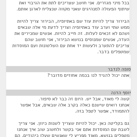
בכל מיני מגזרים. אני חושב שצריכים לתת את הגיבוי ואת
שיתוף הפעולה למנהיגים שאני מקווה שנצליח לארגן אותם.
הבירור צריך להיות עוד שם באתיופיה, הבירור צריך להיות
ממש שתי וערב עוד באתיופיה וצריך לדעת מי אלה שבאים
ושהם לא זכאים לעלות. זה חייב להיות. אנשים שמכירים את
העדה, אנשים שמנוסים בנושא הבירור, אני חושב שהם
צריכים להתערב ולעשות יד אחת עם השלטונות ועם המוסדות
שמטפלים בדבר.
סופה לנדבר
¶
אתה יכול להגיד לנו בכמה אחוזים מדובר?
יוסף הדנה
¶
קשה לי מאוד, אבל יש. היום זה כבר לא סיפור.
אנחנו רואים שישנם כאלה בקרב אלה שבאים, אבל אפשר
להתמודד, אפשר לטפל בזה.
גם בקליטה כאן. יכול להיות שצריך לשנות כיוון. אני צריך
לשבת עם המוסדות אתם אני בקשר ולחשוב שוב איך אנחנו
מטפלים בנושא. מאוד מפריע לי שאנשים שעלו כיהודים, הם