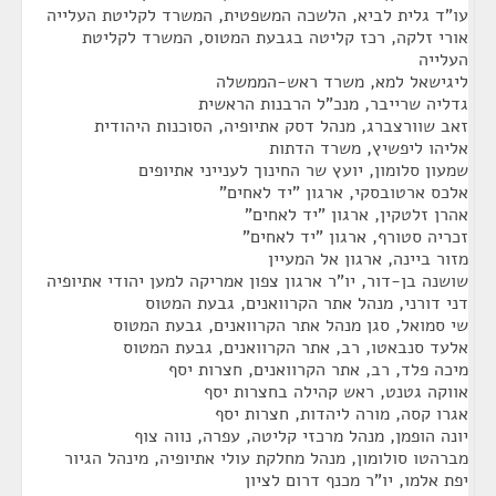
עו"ד גלית לביא, הלשכה המשפטית, המשרד לקליטת העלייה
אורי זלקה, רכז קליטה בגבעת המטוס, המשרד לקליטת
העלייה
ליגישאל למא, משרד ראש-הממשלה
גדליה שרייבר, מנכ"ל הרבנות הראשית
זאב שוורצברג, מנהל דסק אתיופיה, הסוכנות היהודית
אליהו ליפשיץ, משרד הדתות
שמעון סלומון, יועץ שר החינוך לענייני אתיופים
אלכס ארטובסקי, ארגון "יד לאחים"
אהרן זלטקין, ארגון "יד לאחים"
זכריה סטורף, ארגון "יד לאחים"
מזור ביינה, ארגון אל המעיין
שושנה בן-דור, יו"ר ארגון צפון אמריקה למען יהודי אתיופיה
דני דורני, מנהל אתר הקרוואנים, גבעת המטוס
שי סמואל, סגן מנהל אתר הקרוואנים, גבעת המטוס
אלעד סנבאטו, רב, אתר הקרוואנים, גבעת המטוס
מיכה פלד, רב, אתר הקרוואנים, חצרות יסף
אווקה גטנט, ראש קהילה בחצרות יסף
אגרו קסה, מורה ליהדות, חצרות יסף
יונה הופמן, מנהל מרכזי קליטה, עפרה, נווה צוף
מברהטו סולומון, מנהל מחלקת עולי אתיופיה, מינהל הגיור
יפת אלמו, יו"ר מכנף דרום לציון