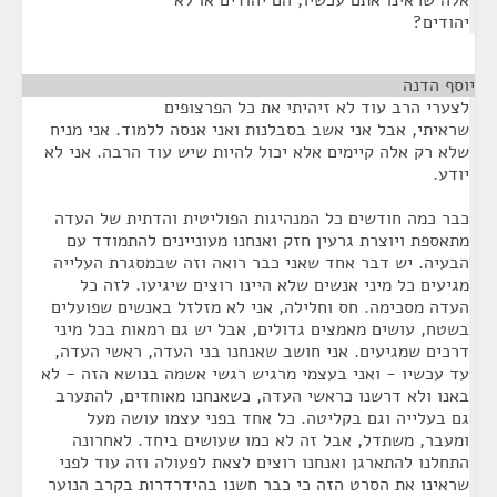
אלה שראינו אתם עכשיו, הם יהודים או לא
יהודים?
יוסף הדנה
¶
לצערי הרב עוד לא זיהיתי את כל הפרצופים
שראיתי, אבל אני אשב בסבלנות ואני אנסה ללמוד. אני מניח
שלא רק אלה קיימים אלא יכול להיות שיש עוד הרבה. אני לא
יודע.
כבר כמה חודשים כל המנהיגות הפוליטית והדתית של העדה
מתאספת ויוצרת גרעין חזק ואנחנו מעוניינים להתמודד עם
הבעיה. יש דבר אחד שאני כבר רואה וזה שבמסגרת העלייה
מגיעים כל מיני אנשים שלא היינו רוצים שיגיעו. לזה כל
העדה מסכימה. חס וחלילה, אני לא מזלזל באנשים שפועלים
בשטח, עושים מאמצים גדולים, אבל יש גם רמאות בכל מיני
דרכים שמגיעים. אני חושב שאנחנו בני העדה, ראשי העדה,
עד עכשיו - ואני בעצמי מרגיש רגשי אשמה בנושא הזה - לא
באנו ולא דרשנו כראשי העדה, כשאנחנו מאוחדים, להתערב
גם בעלייה וגם בקליטה. כל אחד בפני עצמו עושה מעל
ומעבר, משתדל, אבל זה לא כמו שעושים ביחד. לאחרונה
התחלנו להתארגן ואנחנו רוצים לצאת לפעולה וזה עוד לפני
שראינו את הסרט הזה כי כבר חשנו בהידרדרות בקרב הנוער