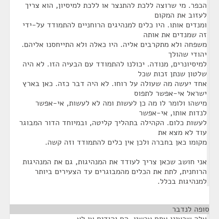
הכפר. מי שרוצה ללכת להתנצר או ללכת למיסיון, הוא צריך
לעזוב את המקום
ומנדים אותו. היו כלים למנהיגים הרוחניים להתמודד על-ידי
זה שמנדים את אותה
משפחה ולא מתקרבים אליה. היו כאלה ולא התייחסנו אליהם.
יהודי שהולך
למיסיונרים, מנודה. יכולנו להתמודד עם הבעיה הזו. לא היה
שלטון שנתן זכות שכל
אחד יעשה מה שעולה על רוחו. לא היה דבר כזה. כאן בארץ
ישראל אי-אפשר לתפוס
מישהו ולומר לו מה כן לעשות ומה לא לעשות, אי-אפשר
לנדות אותו, אי-אפשר
לעשות כלום. הקהילה בתהליך קליטה, ובמיוחד הדור המבוגר
עוד לא מצא את
מקומו כאן בחברה ולכן אין כלים להתמודד וזה קשה.
אני חושב שכאן צריך לעודד את המנהיגות, גם את המנהיגות
הרוחנית, לתת את הכלים מהמבוגרים עד הצעירים ביותר
למנהיגות בכלל.
סופה לנדבר
¶