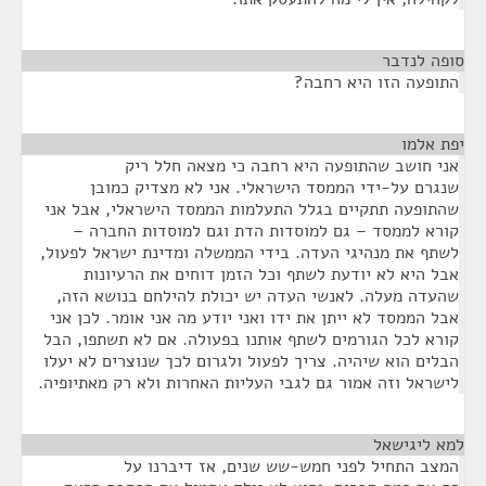
סופה לנדבר
¶
התופעה הזו היא רחבה?
יפת אלמו
¶
אני חושב שהתופעה היא רחבה כי מצאה חלל ריק
שנגרם על-ידי הממסד הישראלי. אני לא מצדיק כמובן
שהתופעה תתקיים בגלל התעלמות הממסד הישראלי, אבל אני
קורא לממסד – גם למוסדות הדת וגם למוסדות החברה –
לשתף את מנהיגי העדה. בידי הממשלה ומדינת ישראל לפעול,
אבל היא לא יודעת לשתף וכל הזמן דוחים את הרעיונות
שהעדה מעלה. לאנשי העדה יש יכולת להילחם בנושא הזה,
אבל הממסד לא ייתן את ידו ואני יודע מה אני אומר. לכן אני
קורא לכל הגורמים לשתף אותנו בפעולה. אם לא תשתפו, הבל
הבלים הוא שיהיה. צריך לפעול ולגרום לכך שנוצרים לא יעלו
לישראל וזה אמור גם לגבי העליות האחרות ולא רק מאתיופיה.
למא ליגישאל
¶
המצב התחיל לפני חמש-שש שנים, אז דיברנו על