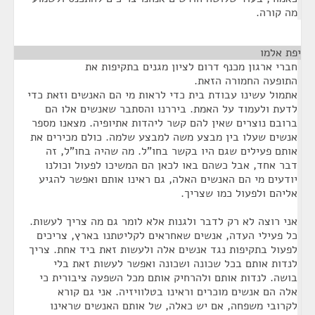
מה קורה.
יפת אלמו
¶
חברי ארגון מכנף דרום לציון מגנים בתקיפות את
התופעה החמורה הזאת.
אתמול עשינו עבודת בית כדי לראות מי הם האנשים וזאת כדי
לדעת ולעמוד על האמת. ביררנו והסתבר שאנשים אלו הם
ברובם נוצרים שאין להם קשר ליהדות אתיופיה. מצאנו מספר
אנשים שעלו בין מבצע משה למבצע שלמה. כולם מכירים את
אותם פעילים שגם היו בקשר בחו"ל. מה שהיה בחו"ל, זה
דבר אחד, אבל כשהם באו לכאן הם המשיכו לפעול וכולנו
יודעים מי הם האנשים האלה, גם ראינו אותם ואפשר להגיע
אליהם ולפעול כמו שצריך.
אני רוצה לא רק לדבר ולגנות אלא לומר גם מה צריך לעשות.
כל פעילי העדה, אנשים שאחראים לקליטתנו בארץ, צריכים
לפעול בתקיפות נגד אנשים אלה ולעשות זאת ביד אחת. צריך
לנדות אותם בכל שכונה ושכונה ואפשר לעשות זאת בלי
בושה. לנדות אותם ולהרחיק אותם מכל השפעה ציבורית כי
אלה הם אנשים מוכרים וראינו בטלוויזיה. אני גם קורא
לקרובי משפחה, אם יש כאלה, של אותם האנשים שראינו