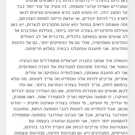
כאן היום בוועדה – נדהמים לגלות בין האנשים אנשים
שמכירים ואפילו קרובי משפחה. זה מטיל צל עוד יותר כבד
על המצב הזה. זה פשוט מצב נורא שאנשים מגיעים לכאן
לארץ כדי להיות יהודים, או שזאת הייתה לפחות הצהרתם,
ומה שאנחנו רואים בפועל הוא שהם מתקרבים לנצרות, יש כאן
פעילות מיסיונרית בצורה חריפה ביותר, פעילות שמדברת אל
לב אנשים שהם במצוקה כלכלית, מדברים אל לב העולים
החדשים מאתיופיה, אולי גם אל הוותיקים יותר, גם אל הזוגות
החדשים. אני חושבת שנתקלנו בבעיה במלוא חריפותה.
השאלה איך אנחנו כחברה ישראלית מתמודדים עם הבעיה
כאשר אני במיוחד מתכוונת למנהיגות של העדה האתיופית.
אני לא חושבת שאנחנו, האוכלוסייה הוותיקה או עולים
אחרים, צריכים להיות אלה שנחליט מה צריך לעשות. מה שלא
בהתאם לחוק, צריך לפעול בצורה הנחרצת ביותר. אם עלו
לכאן אנשים עם תעודות מזויפות, אם הם הצהירו שהם יהודים
ושיקרו, זו תופעה שקיימת וצריך להתמודד אתה. זאת אומרת,
מי שזייף, מי ששיקר, מי שעלה בצורה שאיננה חוקית – יגורש
מכאן. אבל להחליט מה לעשות לגבי התופעה הזאת, שחשבנו
שמדובר בניצנים, אבל אני מבינה שמדובר בתופעה שמתחילה
להתפשט יותר ויותר, אני חושבת שהעדה בעצמה עם
המנהיגות שלה צריכים לבחון את העניין ולדבר ביניהם,
הקייסים, המנהיגים ויש גם מנהיגות חדשה, מנהיגות שצמחה