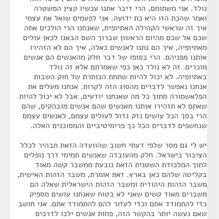
נולד. אני משתומם, הרי דיבר אתנו עכשיו קצין המשטרה
ואמר שהכת הזו היא כת ידועה. אני לפעמים שואל את עצמי
איך זה שראשי הקהילה האתיופית, שאנחנו הרי הולכים אתה
שכם אל שכם מהיום הראשון שברוך השם הבאנו לכאן עולים
מאתיופיה, איך הם נתנו לאנשים כאלה, איך הם לא הזהירו
אותנו מפניהם. הרי בסופו של דבר חלק מהאנשים הם אנשים
מוכרים. זה לא נולד כאן כפי שאמרתם אלא זה נולד
באתיופיה. לא יכול להיות שתחת הכותרת של חוק השבות
אנחנו נאפשר לדברים מהסוג הזה לקרות. אנחנו מעלים את
הפלאשמורה מתוך כל מה שאנחנו יודעים, אבל לא יכול להיות
שאתם לא תזהירו אותנו מאנשים שהם אנשים מובהקים, שהם
הרי בסך הכל עושים נזק גדול לעולים עצמם, לאנשים עצמם
שנחשפים לדברים הכל כך פרימיטיביים והמסוכנים האלה.
יש לי גם מסר שלפי דעתי חשוב שהוועדה הזאת תבהיר לכלל
הציבור בישראל. חלק מהעובדה שאנשים תמימי דרך נופלים
לתוך המלכודת השטנית הזאת נובעת ממשבר קשה מאוד
בקליטה שלהם כאן בארץ. זאת אומרת, משבר הזהות האישית,
משבר הזהות היהודית ומשבר הזהות הישראלית שאלה הם
משברים מאוד קשים שאני לא בטוח שאנחנו עושים מספיק
כדי להתמודד אתם וכדי לעזור להם להתמודד אתם. אני חושב
שאם נעשה יותר בהקשר הזה, פחות אנשים ילכו לדרכים