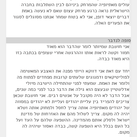
עולים מאתיופיה שהמרחק ביניהם לבין השתלבות בחברה
הישראלית נראה כרגע מרחק עצום שאם לא נעשה באמת
דברים יוצאי דופן, אני לא בטוח שמחר אנחנו מסוגלים לסגור
את הפערים האלה.
סופה לנדבר
¶
אני חושבת שמיותר לומר שהדבר הוא מאוד
חמור וקשה לראות אותו וההרגשה אחרי שצופים בכתבה כזו
היא מאוד כבדה.
יחד עם זאת אני דווקא הייתי מפנה את האצבע המאשימה
לפוליטיקאים ודמגוגים שלעתים קרובות מפחדים לפתוח פה
ולומר את האמת. שמעתי לפני שהתחילה הישיבה מיולי
אדלשטיין שבעצם הוא גילה את הדבר כבר לפני כמה שנים,
אבל הדבר לא היה מקובל על אנשים רבים. אני חושבת שכאן
צריכים להפריד בין עליית יהודים ועליית לא יהודים במסווה
של יהודים מאתיופיה אותה צריך לחסל ולמחוק אותה ושלא
יהיה לה מקום. צריך לשלול מהם את האזרחות של מדינת
ישראל ולסלק אותם מהמדינה. ההשפעה שלהם על העד ועל
כל העם בכלל היא השפעה קשה, כבדה ואסור שיהיה לה
מקום.