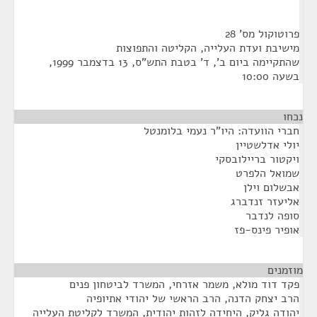
פרוטוקול מס' 28
מישיבת ועדת העלייה, הקליטה והתפוצות
שהתקיימה ביום ב', ד' בטבת התש"ס, 13 בדצמבר 1999,
בשעה 10:00
נכחו
חברי הוועדה: היו"ר נעמי בלומנטל
יולי אדלשטיין
ויקטור בריילובסקי
שמואל הלפרט
אבשלום וילן
אליעזר זנדברג
סופה לנדבר
אופיר פינס-פז
מוזמנים
¶
פקד דוד מולא, משמר אזרחי, המשרד לביטחון פנים
הרב יצחק הדנה, הרב הראשי של יהודי אתיופיה
יהודה גליק, היחידה לזהות יהודית, המשרד לקליטת העלייה