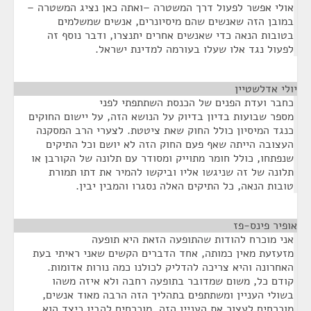
אולי אפשר לפעול דרך המשטרה –ואתה כאן נציג המשטרה –
במובן הזה שאנשים שהם מיסיונרים, אנשים שמשלמים
בטובות הנאה כדי שאנשים אחרים יתנצרו, ודבר נוסף זה
לפעול נגד אלו שעלו בעורמה למדינת ישראל.
יולי אדלשטיין
¶
כחבר ועדת הפנים של הכנסת השתתפתי לפני
מספר שבועות בדיון בדיוק על הנושא הזה, על יישום החוקים
כנגד המיסיון כולל החוק שאת ציטטת. לצערי הרב המסקנה
העצובה הייתה שאף פעם החוק הזה לא יושם וכל התיקים
שנפתחו, כולל חומר מתוייק ומסודר עם תלונה של הקורבן או
תלונה של זה שניגשו אליו וביקשו להמיר את דתו תמורת
טובות הנאה, כל התיקים האלה נסגרו והמבין יבין.
אופיר פינס-פז
¶
אני מוכרח להודות שהתופעה הזאת היא תופעה
מזעזעת מאין כמותה, אחד הדברים הקשים שאני ראיתי בעת
האחרונה והיא צריכה להדליק לכולנו כמה נורות אדומות.
קודם כל, משום שמדובר בתופעה רחבה ולא איזה משהו
בשולי העניין ומשתתפים בתהליך הזה הרבה מאוד אנשים,
מוכרחים לעצור את העניין הזה, מוכרחים להבין כיצד הוא