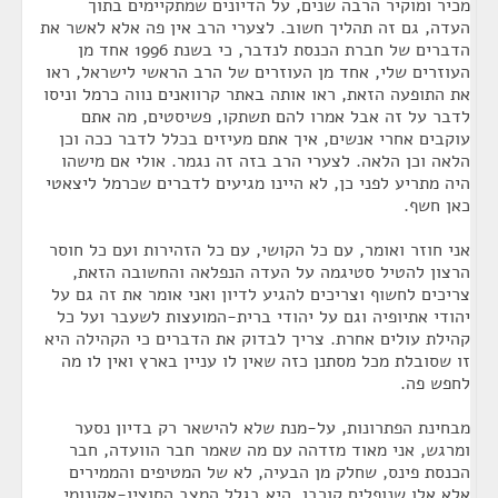
מכיר ומוקיר הרבה שנים, על הדיונים שמתקיימים בתוך
העדה, גם זה תהליך חשוב. לצערי הרב אין פה אלא לאשר את
הדברים של חברת הכנסת לנדבר, כי בשנת 1996 אחד מן
העוזרים שלי, אחד מן העוזרים של הרב הראשי לישראל, ראו
את התופעה הזאת, ראו אותה באתר קרוואנים נווה כרמל וניסו
לדבר על זה אבל אמרו להם תשתקו, פשיסטים, מה אתם
עוקבים אחרי אנשים, איך אתם מעיזים בכלל לדבר ככה וכן
הלאה וכן הלאה. לצערי הרב בזה זה נגמר. אולי אם מישהו
היה מתריע לפני כן, לא היינו מגיעים לדברים שכרמל ליצאטי
כאן חשף.
אני חוזר ואומר, עם כל הקושי, עם כל הזהירות ועם כל חוסר
הרצון להטיל סטיגמה על העדה הנפלאה והחשובה הזאת,
צריכים לחשוף וצריכים להגיע לדיון ואני אומר את זה גם על
יהודי אתיופיה וגם על יהודי ברית-המועצות לשעבר ועל כל
קהילת עולים אחרת. צריך לבדוק את הדברים כי הקהילה היא
זו שסובלת מכל מסתנן כזה שאין לו עניין בארץ ואין לו מה
לחפש פה.
מבחינת הפתרונות, על-מנת שלא להישאר רק בדיון נסער
ומרגש, אני מאוד מזדהה עם מה שאמר חבר הוועדה, חבר
הכנסת פינס, שחלק מן הבעיה, לא של המטיפים והממירים
אלא אלו שנופלים קורבן, היא בגלל המצב הסוציו-אקונומי