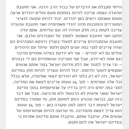
הייתי מקבלת את הדברים של כבוד הרב הדנה. אני חושבת
שהעדה עצמה צריכה להיות במחנות משם עולים יהודים ארצה
משום שאנחנו רוצים כאן יהודים. יכול להיות שקשה לנציגי
המשרדים והסוכנות מיהו יהודי מאתיופיה ואני חושבת שהעדה
צריכה לקחת בזה חלק ושיהיו לה שם שליחים. אתם עדה
חזקה ואני חושבת שאפשר לסמוך על המנהיגים שלכם. אני
חושבת שהמנהיגים צריכים לפעול בעניין ודווקא המנהיגים הם
שהיו צריכים לפני כמה שנים לקום ולומר שיחד עם היהודים
עולים גם לא יהודים - אני לא יודעת באיזה אחוזים מדובר
וגם אתה לא יודע, אבל אני מעריכה שהאחוזים הם די גבוהים
– וכי צריך לסגור את דלת מדינת ישראל בפני אותם אנשים
שמנסים לשקר ולרמות. יכול להיות שצריך להיות חוק במדינת
ישראל, וזה לא רק כלפי לא יהודים יוצאי אתיופיה, אלא בכלל
וכל אלה שמרמים – תוך 24 שעות צריכים לצאת את המדינה.
לפני כמה ימים היה דיון ברדיו על אנטישמיות בתוך מדינת
ישראל שאני אישית לא הרגשתי ולא מרגישה. אבל אם דבר
כזה קם, כנראה שהגיע הזמן לחוקק חוק. מי שמעיז במדינת
ישראל לעשות דבר דומה למה שקורה כאן – תוך 24 שעות
הוא צריך לצאת מהמדינה. מי שרוצה להיות אפוטרופוס של
אנשים אלו, שיקבל אותם, שיקבלו אותם מדינות אחרות כי
במדינת ישראל אין להם מקום.