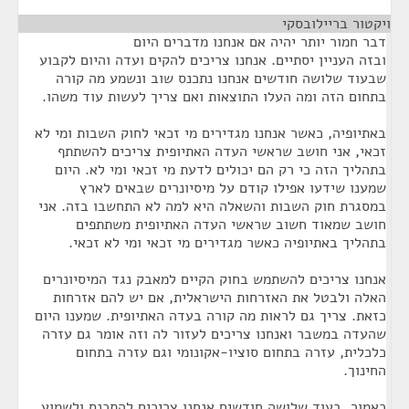
ויקטור בריילובסקי
¶
דבר חמור יותר יהיה אם אנחנו מדברים היום
ובזה העניין יסתיים. אנחנו צריכים להקים ועדה והיום לקבוע
שבעוד שלושה חודשים אנחנו נתכנס שוב ונשמע מה קורה
בתחום הזה ומה העלו התוצאות ואם צריך לעשות עוד משהו.
באתיופיה, כאשר אנחנו מגדירים מי זכאי לחוק השבות ומי לא
זכאי, אני חושב שראשי העדה האתיופית צריכים להשתתף
בתהליך הזה כי רק הם יכולים לדעת מי זכאי ומי לא. היום
שמענו שידעו אפילו קודם על מיסיונרים שבאים לארץ
במסגרת חוק השבות והשאלה היא למה לא התחשבו בזה. אני
חושב שמאוד חשוב שראשי העדה האתיופית משתתפים
בתהליך באתיופיה כאשר מגדירים מי זכאי ומי לא זכאי.
אנחנו צריכים להשתמש בחוק הקיים למאבק נגד המיסיונרים
האלה ולבטל את האזרחות הישראלית, אם יש להם אזרחות
כזאת. צריך גם לראות מה קורה בעדה האתיופית. שמענו היום
שהעדה במשבר ואנחנו צריכים לעזור לה וזה אומר גם עזרה
כלכלית, עזרה בתחום סוציו-אקונומי וגם עזרה בתחום
החינוך.
כאמור, בעוד שלושה חודשים אנחנו צריכים להתכנס ולשמוע