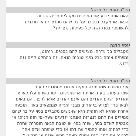
היו”ר נעמי בלומנטל
¶
האם אתה יודע אם האנשים מקבלים איזה טובות
הנאה או מקבלים שכר על זה שהם מתנצרים או מוכנים
להשתתף בסוג הזה של פעילות נוצרית?
יוסף הדנה
¶
מקבלים כל עזרה. מציעים להם כספים, ריהוט,
ומפתים אותם בכל מיני טובות הנאה. זה בהחלט קיים וזה
ידוע.
היו”ר נעמי בלומנטל
¶
אני חושבת שמבחינה חוקית אנחנו מתמודדים עם
שתי בעיות. בעיה אחת היא שאנשים רימו כשהם עלו לארץ
והודיעו שהם יהודים והם אינם יהודים אלא להפך, הם באים
לכאן כדי לפגוע ביהודים מבני העדה שנמצאים כאן . תופעה
אחרת שהיא לא חוקית היא שאנשים מקבלים כסף על כך שהם
ממירים את דתם לנצרות ואנחנו יודעים שעל-פי חוק הנותן או
מבטיח לאדם כסף, שווה כסף או טובת הנאה חומרית אחרת
כדי לפתות אותו להמיר את דתו או כדי שיפתה אדם אחר
להמיר את דתו, דינו אפילו מאסר חמש שנים או קנס של