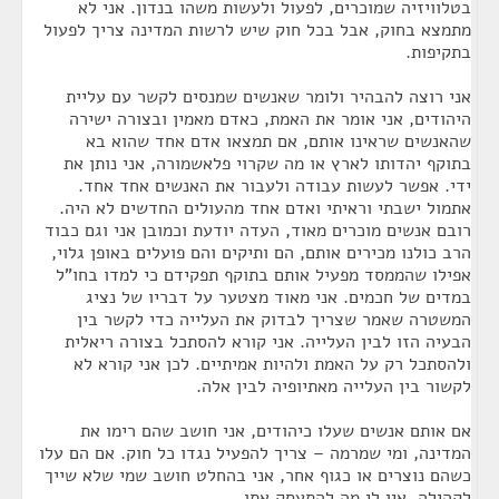
בטלוויזיה שמוכרים, לפעול ולעשות משהו בנדון. אני לא
מתמצא בחוק, אבל בכל חוק שיש לרשות המדינה צריך לפעול
בתקיפות.
אני רוצה להבהיר ולומר שאנשים שמנסים לקשר עם עליית
היהודים, אני אומר את האמת, כאדם מאמין ובצורה ישירה
שהאנשים שראינו אותם, אם תמצאו אדם אחד שהוא בא
בתוקף יהדותו לארץ או מה שקרוי פלאשמורה, אני נותן את
ידי. אפשר לעשות עבודה ולעבור את האנשים אחד אחד.
אתמול ישבתי וראיתי ואדם אחד מהעולים החדשים לא היה.
רובם אנשים מוכרים מאוד, העדה יודעת וכמובן אני וגם כבוד
הרב כולנו מכירים אותם, הם ותיקים והם פועלים באופן גלוי,
אפילו שהממסד מפעיל אותם בתוקף תפקידם כי למדו בחו"ל
במדים של חכמים. אני מאוד מצטער על דבריו של נציג
המשטרה שאמר שצריך לבדוק את העלייה כדי לקשר בין
הבעיה הזו לבין העלייה. אני קורא להסתכל בצורה ריאלית
ולהסתכל רק על האמת ולהיות אמיתיים. לכן אני קורא לא
לקשור בין העלייה מאתיופיה לבין אלה.
אם אותם אנשים שעלו כיהודים, אני חושב שהם רימו את
המדינה, ומי שמרמה – צריך להפעיל נגדו כל חוק. אם הם עלו
כשהם נוצרים או כגוף אחר, אני בהחלט חושב שמי שלא שייך
לקהילה, אין לי מה להתעסק אתו.