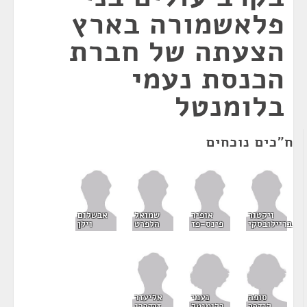
פלאשמורה בארץ
הצעתה של חברת
הכנסת נעמי
בלומנטל
ח"כים נוכחים
ויקטור
אופיר
שמואל
אבשלום
בריילובסקי
פינס-פז
הלפרט
וילן
סופה
נעמי
אליעזר
לנדבר
בלומנטל
זנדברג