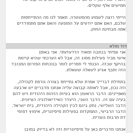
חמישים אלף שקלים.
הייתי רוצה לשמוע מהמשטרה. תאמר לנו מה ההתייחסות
שלכם, האם אתם יודעים על התופעה והאם אתם מתמודדים
אתה מבחינת החוק.
דוד מולא
¶
אני צפיתי בכתבה ומאוד הזדעזעתי. אני באופן
אישי מכיר פעילות מסוג זה, אבל לא הערכתי שהיא קיימת
בהיקף שכזה. הכנתי לי תסריט לומר בנוכחות הפורום המכובד
הזה ותכף אגיע לשאלה ששאלת.
בתחילת דברייך אמרת שלא נתייחס בצורה גורפת לקהילה,
וזה נכון, אבל לאותה קבוצה עליה אנחנו מדברים יש ארבעה
מאפיינים: הדבר הראשון הוא בעיות הזהות היהודית ויש להם
בעיה עם זה. הדבר השני, היעדר האידיאולוגיה הציונית.
הדבר השלישי, נתק בינם לבין הקהילה היהודית, בית ישראל.
הדבר הרביעי, התמקדות בפעילות מיסיונרית, אימוץ דפוסי
דת תרבות נוצרית.
אנחנו מדברים כאן על מיסיונריות וזה לא בדיוק במובן