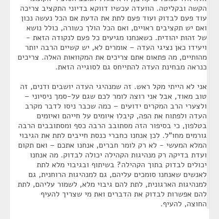
הקשה ובקליטה. הוועדה עכשיו דווקא בדיוני התקציב צריכה
עוד פעם לבדוק ועוד פעם לתת את הדעת אם הכל נעשה נכון
ואם יש תקציבים ראויים, ואם הכל הולך כשורה, כולל נושא
של זהות יהודית. כשאנחנו מגיעים כל פעם לנקודה הזאת -
ויעידו כאן נציגי העדה – אומרים לא, יש קשיים הרבה יותר
מהותיים, מה פתאום אתם צריכים את המקוואות האלה. צריכים
כנראה מבחינת העדה להתייחס גם לסוגייה הזאת.
אני לא הייתי מקל ראש. זה שמנהיגי העדה יושבים ודנים, זה
טוב מאוד, אבל אני רוצה לומר לכם שגם על-סמך ניסיוני –
ולצערי הרב המקרים ידועים – כמה שכבר ניסו לדבר מקרב
העדה ולפתוח את הפה, קיבלו איומים על חייהם ואיומים
בטלפון, כי בסיפור הזה מסתובב הרבה כסף ומסתובבים הרבה
גורמים מחו"ל. לכן אנחנו כחברי כנסת חייבים לתת את הגיבוי
המלא המעשי - לא רק לומר חברים, אנחנו אתכם – ואם תקום
ועדת בדיקה רק מנהיגות הקהילה יכולה לבדוק. מה אנחנו
יכולים לבדוק בתוך הקהילה? בשיתוף ובגיבוי מלא לתת
לאנשים שאנחנו סומכים עליהם, גם למנהיגות הרוחנית, גם
למנהיגות הארגונית, לתת להם גיבוי מלא, לשמור עליהם, לתת
להם אפשרות לבדוק את הדברים ואת מי שצריך להעיף
החוצה, להעיף.