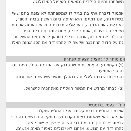
משפחתו והיום הילדים נמצאים בטיפול פסיכולוגי.
אתמול דיברה אתי בת בגיל 13 שמשפחתה לא צופה ביום ששי
בטלוויזיה, הם דתיים. היא הייתה ביום ראשון בבית-הספר,
לא ראתה את הכתבה, באו אליה חברותיה ושאלו אותה אם הם
מאמינים בנצרות, אתם נוצרים, אתם לומדים בבית-ספר
יהודי? זאת אומרת, אנחנו צריכים מכאן לראות את ההשלכות
גם על הדור המתבגר שקשה לו להתמודד עם הסטיגמות האלו.
אם מותר לי להציע הצעות לפתרון
¶
(1) הקמת ועדה ממלכתית שתבדוק את הסוגייה כולל הממדים
והיקף התופעה
והנסיבות שגרמו לעלייתה במהלך חמש-שש שנים אחרונות.
(2) לבחון מחדש את המשך העלייה מאתיופיה לישראל.
היו”ר נעמי בלומנטל
¶
אמרת בהחלט דברים קשים. אני בהחלט שוקלת
אם לא כדאי שאנחנו נציע הקמת ועדת חקירה בנושא הזה כדי
לראות – כמובן יחד עם בני העדה – איך אפשר יהיה
להתמודד עם הנושא. אנחנו לא יכולים לאסור מאות אנשים.