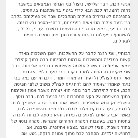
אנשי הכת. דבר שלישי, ניצול בני הנוער הנמצאים במשבר
זהות להצטרף לכת הבא לידי ביטוי בהשתתפות בטקסים,
בהפיכתם לשגרירים פעילים המקבלים שכר על פעילותם בקרב
בני נוער עולים הנמצאים בפנימיות, בבתי-הספר ובשכונות.
דבר רביעי, ניצול מבוגרים הנמצאים במשבר ערכי, כלכלי,
להשתתף בפעילות ובגיוס אחרים תוך מתן תמיכה כספית
לפעילים.
רבותיי, אני רוצה לדבר על ההשלכות. ישנן השלכות מאוד
קשות במדינה וההשלכות גורמות למתיחות רבה בתוך קהילת
יוצאי אתיופיה וחשש להסלמה ולשימוש בדרכים אלימות. דבר
שני שקיים זה הסתה למרד בקרב בני נוער כלפי היהדות
ואי-גיוס לצה"ל ולדעתי זה מאוד חמור. דיברתי עם כמה בני
נוער שאמרו שאסור להם להתגייס לצה"ל משום שלפי תפיסת
הכת, אסור להילחם. דבר נוסף הוא יצירת משבר אמון ואלימות
בתוך המשפחה על רקע התחברות בני הנוער לכת. דבר נוסף
הוא פירוק התא המשפחתי כאשר אחד מבני הזוג משתייך לכת.
לדוגמה, נערה בת 14 מלוד למדה בפנימייה והשתייכה לכת,
כאשר אביה, איים לפגוע בה פיזית והיא ניסתה לברוח לקנדה
בחסות הכת. בעקבות המקרה ההורים התגרשו. מקרה נוסף של
בחור משכיל, קצין לשעבר בצבא אתיופיה, מיבנה, אב
לחמישה ילדים, התחבר לכת מתוך אמונה חזקה, נטש את