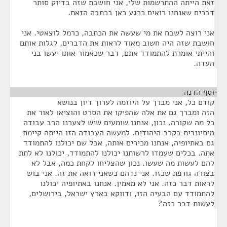
זאת הייתה ההתרשמות שלי, אני חושבת שזה בדיוק סותר
דברים שאנחנו רואים כרגע כאן בכתבה הזאת.
אני רוצה לשבח את מי שעשה את הכתבה, כרמל לוצאטי. אני
חושבת שזה היה חשוב מאוד לראות את הדברים, לגלות אותם
והייתי אומרת להתמודד אתם, דבר שכאמור אותו יעשו בני
העדה.
יוסף הדנה
¶
קודם כל, אני מברך על היוזמה לערוך דיון בנושא
הזה ומברך גם את אלה שהפיקו את הסרט והוציאו לאור את
כל מה שקורה. נכון, אנחנו שומעים שיש לצערנו הרב עבודה
מיסיונרית בקרב היהודים. למעשה העבודה הזו הייתה קיימת
גם באתיופיה, אנחנו מכירים אותה, אבל שם יכולנו להתמודד
אתה. בכלים שעמדו לרשותנו יכולנו להתמודד, יכולנו לא לתת
להם לעשות מה שעשו. נכון שהצליחו לקחת כמה, אבל לא
בצורה גורפת שכזו. אני נדהם כשאני רואה את זה. אני בוש
לראות דבר כזה. אני לא מאמין. אנחנו באתיופיה יכולנו
להתמודד עם הבעיה הזו, ודווקא בארץ ישראל, בירושלים,
לעשות דבר כזה?