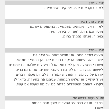
יורי שטרן
¶
לא בירוקרטים אלא נימוקים משפטיים.
מרינה סולודקין
¶
לא היו אלה נימוקים משפטיים. במשפטים יש גם
מוסר וגם צדק. זאת רק בירוקרטיה.
כאמור, אנחנו נתמוך בחוק.
יורי שטרן
¶
הצעה לסדר היום. אני חושב שמה שמזכיר לנו
יושב-ראש עמותת הליקבידטורים אלה הן התחייבויות של
משרדי ממשלה שהן לא בחוק אבל בפעילות שלהם היו אמורים
לעשות כמה דברים לטובת הליקבידטורים. אנחנו מדברים
קודם על כל משרד החוץ שאמור היה לבדוק מספר דברים
ועוד שתיים או שלוש הבטחות שניתנו פה בוועדה. כדאי לנו
לקרוא לאותם המשרדים לדווח לנו על מה שעשו אם עשו.
היו"ר נעמי בלומנטל
¶
בסדר. תודה רבה על ההערות שלך חבר הכנסת
שטרן.