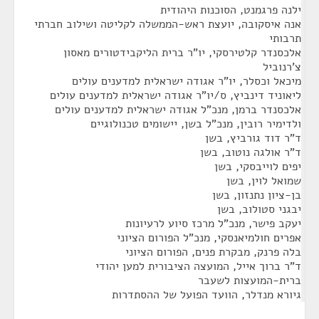
ילנה פרגמנט, הסוכנות היהודית
אנה איסקובה, יועצת ראש-הממשלה לקליטה ושילוב חברתי
תרבותי
אלכסנדר קלטירסקי, יו"ר ברית הליקבידטורים מאסון
צ'רנוביל
מיכאל וכסלר, יו"ר אגודה ישראלית למדענים עולים
ליאוניד דינביץ, ס/יו"ר אגודה ישראלית למדענים עולים
אלכסנדר ברמן, מנכ"ל אגודה ישראלית למדענים עולים
ולדימיר רובין, מנכ"ל בשן, יישומים טכנולוגיים
ד"ר דוד גורביץ, בשן
ד"ר אולגה נוטוב, בשן
יפים לוייבסקי, בשן
שמואל לוין, בשן
בן-ציון נתנזון, בשן
יבגני סטולוב, בשן
יעקב פישר, מנכ"ל מרכז סיוע לרעיונות
אפרים חולמיאנסקי, מנכ"ל הפורום הציוני
בלה פרנק, מבקרת פנים, הפורום הציוני
ד"ר ברוך אייל, המועצה הציבורית למען יהודי
ברית-המועצות לשעבר
גיורא מנדלר, הוועד הפועל של ההסתדרות