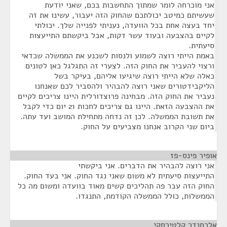
אני מוכרחה לומר שמתוך התחשבות בכם, שאני יודעת
שעשיתם כמיטב יכולתכם שהחוק הזה יעבור, עשינו את זה
יחד בעצה אחת בכל הוועדה, נעניתי לפנייה שלך. יכולתי
לקיים בהצבעה ובעוד עשר דקות, אבל ביקשתם התייעצות
סיעתית.
באמת הייתי רוצה לשמוע ולנסות לשכנע את הממשלה שכדאי
ורצוי להעביר את החוק הזה. לצערי זה התגלגל כאן לטונים
כאלה שלא הייתי רוצה שיגיעו אליהם, בעיקר בשל
הליקבידטורים שאני רוצה להבהיר ולהסביר לכם שאנחנו
נעביר את החוק הזה. מבחינה פרוצדורלית היינו צריכים לקיים
את ההצבעה הזאת. היינו גם צריכים לחכות 21 יום כדי לקבל
את תשובת הממשלה. לכן זה נדחה מתחילת המושב ועד עתה.
ביום שני הקרוב אנחנו מצביעים על החוק.
אופיר פינס-פז
¶
אני רוצה להבהיר את הדברים. אני ביקשתי
התייעצות סיעתית לא משום שאני נגד החוק. אני בעד החוק.
החוק הזה עבר פה תהליכים קשים מאוד בוועדה ומשום מה כל
הממשלות, כולל הממשלה הקודמת, התנגדו.
אלכסנדר קלטירסקי
¶