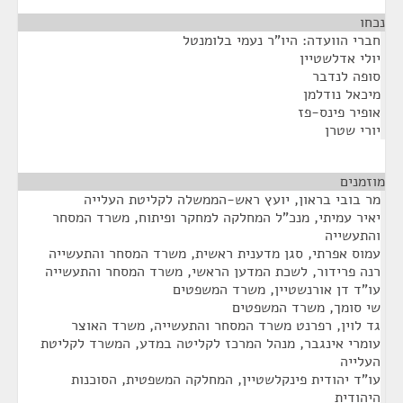
נכחו
חברי הוועדה: היו”ר נעמי בלומנטל
יולי אדלשטיין
סופה לנדבר
מיכאל נודלמן
אופיר פינס-פז
יורי שטרן
מוזמנים
¶
מר בובי בראון, יועץ ראש-הממשלה לקליטת העלייה
יאיר עמיתי, מנכ"ל המחלקה למחקר ופיתוח, משרד המסחר
והתעשייה
עמוס אפרתי, סגן מדענית ראשית, משרד המסחר והתעשייה
רנה פרידור, לשכת המדען הראשי, משרד המסחר והתעשייה
עו"ד דן אורנשטיין, משרד המשפטים
שי סומך, משרד המשפטים
גד לוין, רפרנט משרד המסחר והתעשייה, משרד האוצר
עומרי אינגבר, מנהל המרכז לקליטה במדע, המשרד לקליטת
העלייה
עו"ד יהודית פינקלשטיין, המחלקה המשפטית, הסוכנות
היהודית