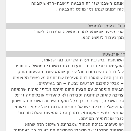
אנחנו חשבנו שזו רק הצבעה ויושבת-הראש קבעה
לוח זמנים שנתן זמן מועט להצבעה .
היו"ר נעמי בלומנטל
¶
אני מציעה שנשמע למה הממשלה התנגדה ולאחר
מכן נעבור לנושא הבא.
דן אורנשטין
¶
השתתפתי בישיבת ועדת השרים. כפי שנאמר,
התקיימו דיונים רבים בוועדה וגם במשרדי הממשלה ובסופו
של דבר גובש נוסח כחול שנכון שהוא שונה מהצעות החוק
במובן הזה שהוספו כמה סעיפים שמבחינה משפטית מקצועית
– מבלי להיכנס לפרטים עכשיו – הם בעייתיים.
הבעיה העיקרית עם הצעת החוק הייתה ועדיין קיימת שחקיקה
צריכה להיות שוויונית וסבירה ולא להעדיף אוכלוסייה זו על
פני השנייה, כאשר בדרך כלל חוקי ההטבות השונים והביטחון
הסוציאלי במדינת ישראל נותנים הטבות בשל ליקוי בריאותי
או מצב סוציו-אקונומי. במובן הזה ההצעות האלה חורגות
לגבי אוכלוסייה מסוימת.
יש סעיפים בנוסח הכחול שמבחינת השיקול הזה שהוא
השיקול המרכזי של משרדי הממשלה הם לא כל כך בעייתיים,