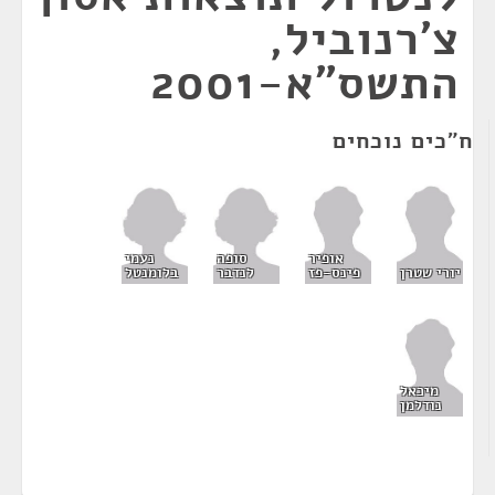
צ'רנוביל,
התשס"א-2001
ח"כים נוכחים
סופה
נעמי
אופיר
לנדבר
בלומנטל
יורי שטרן
פינס-פז
מיכאל
נודלמן