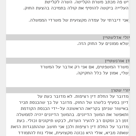
יש פה מכתב משרת הקליטה. השרה לקליטת
העלייה ביקשה להוסיף את קולה בתמיכה בהצעת החוק.
אני דיברתי על עמדה מקצועית של משרדי הממשלה.
יולי אדלשטיין
¶
שלא ממונים על החוק הזה.
דן אורנשטיין
¶
משרד המשפטים, אם אני רק אדבר על המשרד
שלי, אמון על כלל החקיקה.
יורי שטרן
¶
מדובר על החלת דין רציפות. לא מדובר כעת על
דיון בסעיף כלשהו של החוק. מדובר על כך שהכנסת תכיר
באישור שניתן בקריאה הראשונה על-ידי הכנסת הקודמת
ותאפשר את המשך הדיונים. בהמשך הדיונים יהיה לממשלה
זמן רב ומקום רב להעיר הערות, לבקש תיקונים וכולי. כעת
מדובר על החלת דין רציפות ולכן אני חושב שההתנגדות הזאת
שאתה מביא, אולי היא נכונה מקצועית, אולי נוח להתמודד