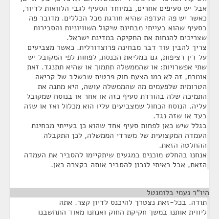
אבל יש סעיפים אחרים, במיוחד הסעיף לגבי הלוואות לדיור,
כאשר יש פה העדפה שהיא חורגת מכל הכללים. מדובר פה
בסעיף שהוא בעייתי מבחינת שיקול השוויוניות והסבירות
שצריכים להנחות את החקיקה במדינת ישראל.
צריך להבין עוד דבר מבחינה פרוצדורלית. כאשר מצביעים
על דין רציפות, גם במליאת הכנסת, לפחות לפי המקובל יש
שתי אפשרויות: או שהממשלה תתמוך או שהיא תתנגד. זאת
אומרת, זה לא כמו הצעת חוק פרטית שבשלב של קריאה
הטרומית שלפעמים מה שהממשלה עושה, היא מתנה את
התמיכה שלה בהורדת סעיף כזה או אחר או בנוסח שמקובל
עליה. הנוסח הכחול שמצביעים עליו הוא מכלול ואז או שזה
בעד או שזה נגד.
בגלל שיש כאן לפחות סעיף אחד שהוא כן בעייתי מבחינת
העמדה המקצועית של משרדי הממשלה, לכן התקבלה
ההחלטה הזאת.
אנחנו בהחלט מוכנים במגעים שיתקיימו להסביר את העמדה
הזאת, אבל ראיתי לנכון להסביר אותה בקצרה כאן.
היו"ר נעמי בלומנטל
¶
תודה. בכל-זאת נצטרך להיכנס לדיון קצר. אתה
ליווית אותנו במשך חקיקת החוק ואנחנו מאוד התחשבנו