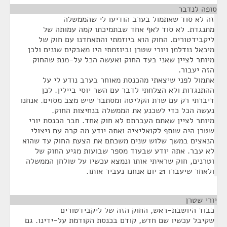
סופה לנדבר
¶
זה לא סוד שאתמול בערב הודיעו לי שהממשלה
מתנגדת. לא סוד לאף אחד שבתמיכתו קמה עמותה של
ליקבידטורים. החוק הוא ביוזמתי והתאחדנו עם חוק של
מיכאל נודלמן ויורי שטרן וביוזמתי היו מאבקים שונים ולכן
מיותר לציין שאני בעד החוק ואעשה הכל על-מנת שהחוק
הזה יעבור.
אתמול לפני שיצאתי מהכנסת מאוחר בערב נודע לי על
ההתנגדות ולא הצלחתי לדבר עם השר יוסי ביילין. לכן
דיברתי רק עם שרת הקליטה ומסתבר שיש מצב מסוים. אנחנו
נעשה הכל כדי לשכנע את הממשלה בנחיצות החוק.
מיותר לציין שאתם העברתם לא חוק אחד. חבר הכנסת יורי
שטרן היה שותף לקואליציה ואתה יודע מה קרה עם ניצולי
הנאצים במשך שלוש שנים משכתם את הצעת החוק עד שהוא
לא עבר. אתה יודע שבעוד מספר שבועות מגיע החוק של
וטרנים, חוק שראיתי אותו ונמצא עכשיו על שולחן הממשלה
ולאחר שיעברו 21 יום אנחנו נעביר אותו.
יורי שטרן
¶
כבוד היושבת-ראש, החוק הזה של ליקבידטורים
שקיבל עכשיו שם חדש, קודם בכנסת הקודמת על-ידינו. גם