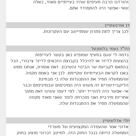
והורדנו הרבה סעיפים שהיו בעייתיים מאוד, כאלה
שאי-אפשר היה להתמודד אתם.
דן אורנשטיין
¶
לכן צריך לתת פתרון שמתיישב עם העקרונות.
היו"ר נעמי בלומנטל
¶
נדמה לי שגם בסעיף שמופיע כאן בקשר לעדיפות
בהצעות לדיור או להיכלל בקבוצת הזכאים לדיור ציבורי, הכל
בהתאם לקביעת שר הבינוי והשיכון. זאת אומרת, אנחנו ממש
באנו לקראת הבעייתיות שקיימת. לכן אני באמת מקווה
שהממשלה תסיר את ההתנגדות שלה כי מבחינת
הליקבידטורים זה פשוט היה המינימום שבמינימום וכבר
אי-אפשר היה להוריד יותר. לפי דעתי עשינו זאת מתוך
אחריות מירבית ואני מוכרחה לומר שאני מאוד מקווה
שהממשלה תסיר את ההתנגדות שלה.
יולי אדלשטיין
¶
אדוני אמר שהעמדה המקצועית של משרדי
הממשלה הייתה כנגד החוק הזה. למיטב זכרוני מוצע בחוק