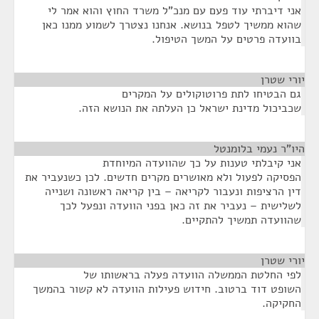
אני דיברתי עוד פעם עם מנכ"ל משרד החוץ והוא אמר לי
שהוא ממשיך לטפל בנושא. אנחנו נצטרך לשמוע ממנו כאן
בוועדה פרטים על המשך הטיפול.
יורי שטרן
¶
גם הבטיחו לתת פרוטוקולים על המקרים
שכביכול מדינת ישראל כן העלתה את הנושא הזה.
היו"ר נעמי בלומנטל
¶
אני קיבלתי טענות על כך שהוועדה המיוחדת
הפסיקה לפעול ולא מאושרים מקרים חדשים. לכן כשנעביר את
דין הרציפות ונעבור לקריאה – בין קריאה ראשונה ושנייה
לשלישית – נעביר את זה כאן בפני הוועדה ונפעל לכך
שהוועדה תמשיך להתקיים.
יורי שטרן
¶
לפי החלטת הממשלה הוועדה פעלה בראשותו של
השופט דוד ברטוב. חידוש פעילות הוועדה לא קשור בהמשך
החקיקה.