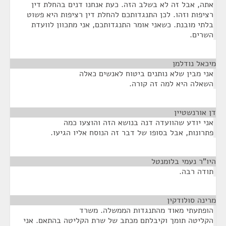
אתה, אבל זה לא בשלב הזה. כעת אנחנו דנים בהחלת דין
רציפות וזהו. לכן התנגדותכם להחלת דין רציפות היא פשוט
בלתי מובנת. כשאני אומר התנגדותכם, אני מתכוון לוועדת
השרים.
מיכאל נודלמן
¶
אני מבין שלא נותנים ביטוח לאנשים כאלה
השאלה היא למה זה קורה.
דן אורנשטיין
¶
אני יודע שהוועדה דנה בנושא הזה והוצעו כמה
פתרונות, אבל בסופו של דבר זה הנוסח אליו הגיעו.
היו"ר נעמי בלומנטל
¶
תודה רבה.
מרינה סולודקין
¶
הופתעתי מאוד מהתנגדות הממשלה. משרד
הקליטה תומך וקיבלתם מכתב של שרת הקליטה בהתאם. אני