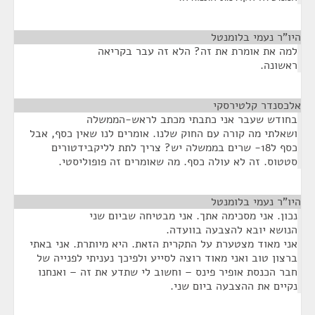
היו"ר נעמי בלומנטל
¶
למה את אומרת את זה? הלא זה עבר בקריאה
ראשונה.
אלכסנדר קלטירסקי
¶
בחודש שעבר אני כתבתי מכתב לראש-הממשלה
ושאלתי מה קורה עם החוק שלנו. אומרים לנו שאין כסף, אבל
כסף ל18- שרים בממשלה יש? צריך לתת לליקבידטורים
סטטוס. זה לא עולה כסף. מה שאומרים זה פופוליסטי.
היו"ר נעמי בלומנטל
¶
נכון. אני מסכימה אתך. אני מבטיחה שביום שני
הנושא יובא להצבעה בוועדה.
אני מאוד מצטערת על התקרית הזאת. היא מיותרת. אני באתי
ברצון טוב ואני מאוד רוצה לסייע ולפיכך נעניתי לפנייה של
חבר הכנסת אופיר פינס – וחשוב לי שתדע את זה – ואנחנו
נקיים את ההצבעה ביום שני.