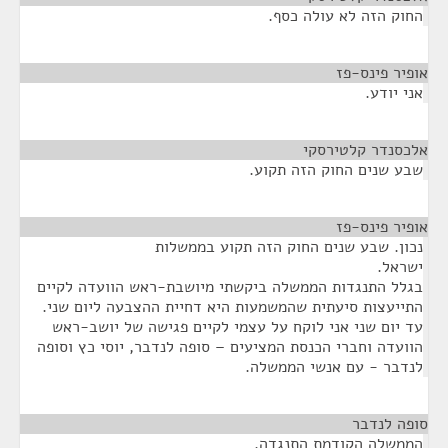
החוק הזה לא עולה כסף.
אופיר פינס-פז
¶
אני יודע.
אלכסנדר קלטירסקי
¶
שבע שנים החוק הזה תקוע.
אופיר פינס-פז
¶
נכון. שבע שנים החוק הזה תקוע בממשלות
ישראל.
בגלל התנגדות הממשלה ביקשתי מיושבת-ראש הוועדה לקיים
התייעצות סיעתית שהמשמעות היא דחיית ההצבעה ליום שני.
עד יום שני אני לוקח על עצמי לקיים פגישה של יושב-ראש
הוועדה וחברי הכנסת המציעים – סופה לנדבר, יוסי כץ וסופה
לנדבר - עם אנשי הממשלה.
סופה לנדבר
¶
הממשלה הקודמת התנגדה.