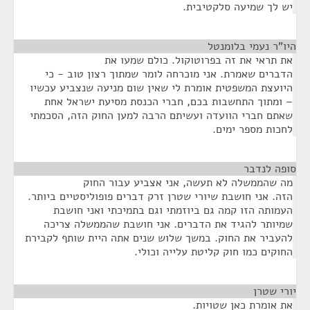
יש לך שמיעה סלקטיבית.
היו"ר נעמי בלומנטל
¶
את תראי את זה בפרוטוקול. כולם שמעו את
הדברים שאמרת. אני מוכרחה לומר שמתוך רצון טוב - כי
היועצת המשפטית אומרת לי שאין שום מניעה שנצביע עכשיו
– ומתוך התחשבות בכם, חברי הכנסת מסיעת ישראל אחת
שאתם חברי הוועדה ועשיתם הרבה למען החוק הזה, הסכמתי
לחכות מספר ימים.
סופה לנדבר
¶
מה שהממשלה לא תעשה, אני אצביע עבור החוק
הזה. אני חושבת שיורי שטרן זרק דברים פופוליסטיים ביותר.
העמותה הזו קמה גם ביוזמתי וגם בתמיכתי ואני חושבת
שמיותר להגיד את הדברים. אני חושבת שהממשלה צריכה
להעביר את החוק. במשך שלוש שנים אתה היית שותף לקבירת
החוקים כמו חוק קליטת עלייה וכולי.
יורי שטרן
¶
את אומרת כאן שטויות.