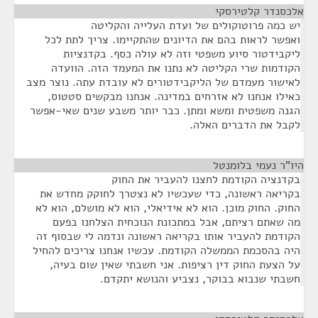
אלכסנדר קלטירסקי
¶
יש כמה פרוטוקולים של ועדת העלייה והקליטה
ואפשר לראות בהם את הדיונים שהתקיימו. צריך לתת לכל
ליקבידטור סיוע משפטי וזה לא עולה כסף. בקדנציות
הקודמות שרי הקליטה לא נתנו את המעמד הזה. הוועדה
לאישור מעמדם של הליקבידטורים לא עובדת עתה. נוצר מצב
כאילו אנחנו לא אזרחים במדינה. אנחנו מבקשים סטטוס,
הגנה משפטית ומשא ומתן. כבר יותר משבע שנים שאי-אפשר
לקבל את הדברים האלה.
היו"ר נעמי בלומנטל
¶
בקדנציה הקודמת לחצנו להעביר את החוק
בקריאה ראשונה, כדי שעכשיו לא נצטרך לחוקק מחדש את
החוק. החוק מוכן. הוא לא אידיאלי, הוא לא מושלם, הוא לא
מה שאתם רציתם, אבל במתכונת הנוכחית הצלחנו בפעם
הקודמת להעביר אותו בקריאה ראשונה ונדמה לי שבסוף זה
היה בהסכמת הממשלה הקודמת. עכשיו אנחנו צריכים להחיל
על הצעת החוק דין רציפות. אני חשבתי שאין שום בעיה,
חשבתי שנבוא בבוקר, נצביע והנושא יתקדם.