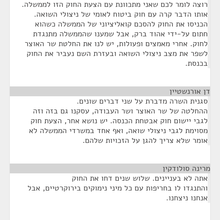
רוצה לומר לכם שאני מתכוונת עם הצעת החוק הזו לממשלה.
אותו הדבר קרה עם חוק ביטוח לאומי של ניצולי השואה.
הכניסו את החוק להסכם קואליציוני של הממשלה כשהוא
חתום על-ידי אהוד ברק, אבל שמענו שהממשלה מתנגדת
לחוק. אחרי מאמצים ופעולות, יש לנו את החלטת שר האוצר
לשפר את מצב ניצולי השואה ובעזרת השם נעביר את החוק
בכנסת.
דן אורנשטיין
¶
סגנית השרה מדברת על שני דברים שונים.
ההחלטה של שר האוצר ושר העבודה, עסקנו גם בזה וזה
לגבי יישום חוק אבטחת הכנסה. יש נושא אחר, הצעת חוק
מסוימת לגבי ניצולי שואה, ואף אחד במשרדי הממשלה לא
אומר שלא צריך להגן על הזכויות שלהם.
מרינה סולודקין
¶
אתה לא בעניינים. שלוש שנים דחו את החוק
והתנגדו לו בחריפות עם כל מיני נימוקים בירוקרטיים, אבל
אנחנו ניצחנו.