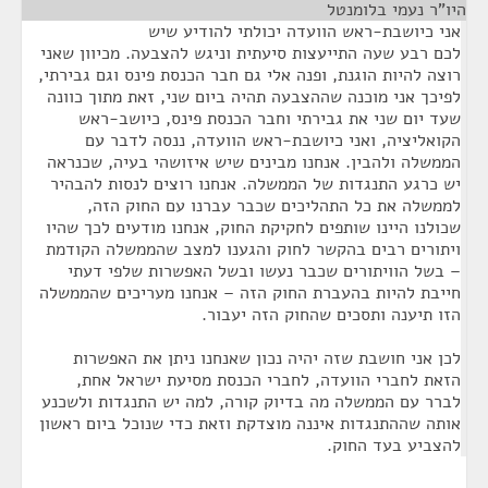
היו"ר נעמי בלומנטל
¶
אני כיושבת-ראש הוועדה יכולתי להודיע שיש
לכם רבע שעה התייעצות סיעתית וניגש להצבעה. מכיוון שאני
רוצה להיות הוגנת, ופנה אלי גם חבר הכנסת פינס וגם גבירתי,
לפיכך אני מוכנה שההצבעה תהיה ביום שני, זאת מתוך כוונה
שעד יום שני את גבירתי וחבר הכנסת פינס, כיושב-ראש
הקואליציה, ואני כיושבת-ראש הוועדה, ננסה לדבר עם
הממשלה ולהבין. אנחנו מבינים שיש איזושהי בעיה, שכנראה
יש כרגע התנגדות של הממשלה. אנחנו רוצים לנסות להבהיר
לממשלה את כל התהליכים שכבר עברנו עם החוק הזה,
שכולנו היינו שותפים לחקיקת החוק, אנחנו מודעים לכך שהיו
ויתורים רבים בהקשר לחוק והגענו למצב שהממשלה הקודמת
– בשל הוויתורים שכבר נעשו ובשל האפשרות שלפי דעתי
חייבת להיות בהעברת החוק הזה – אנחנו מעריכים שהממשלה
הזו תיענה ותסכים שהחוק הזה יעבור.
לכן אני חושבת שזה יהיה נכון שאנחנו ניתן את האפשרות
הזאת לחברי הוועדה, לחברי הכנסת מסיעת ישראל אחת,
לברר עם הממשלה מה בדיוק קורה, למה יש התנגדות ולשכנע
אותה שההתנגדות איננה מוצדקת וזאת כדי שנוכל ביום ראשון
להצביע בעד החוק.