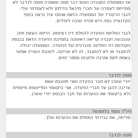
אז הממשלה התנגדה ושום דבר ממה שאמרה סופה לנדבר לא
מתייחס לעמדה של חברי מיכאל נודלמן ולא לעמדתי שלי.
לגבי הרקורד של הממשלה הזאת אנחנו עוד נראה בסוף
הקדנציה כמה היא תהיה טובה לעולים.
לגבי החלטת הוועדה להחלת דין רציפות. הייתה הצעת חוק
שגובשה ועברה קריאה ראשונה בתמיכת הוועדה הזאת בכנסת
הקודמת וזו החלטה סוברנית של הוועדה. הממשלה יכולה
להתנגד או לא להתנגד, זה לא ענייננו. לטובת העניין אפשר
באמת לתת אורכה ולחכות מספר ימים.
סופה לנדבר
¶
יורי שטרן לא חבר בוועדה ואני חושבת שאת
צריכה להגן על חברי הוועדה. אני ביקשתי התייעצות סיעתית
ולא ביקשתי את ההערות של חבר הכנסת יורי שטרן.
היו"ר נעמי בלומנטל
¶
סליחה, את גבירתי התחלת את ההערות שלך.
סופה לנדבר
¶