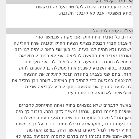
אלכסנדר קלטירסקי
¶
נפגשנו עם סגנית השרה לקליטת העלייה וביקשנו
סיוע משפטי, אבל לא קיבלנו תשובה.
היו"ר נעמי בלומנטל
¶
קודם כל נעביר את החוק ואני מקווה שבמשך סוף
השבוע חברי הכנסת מציעי הצעת החוק וסגנית שרת הקליטה
ישכנעו ולא תהיה לנו בעיה, כי כאן אני רואה שיהיה לנו רוב
ואנחנו נעביר את ההצעה למליאה. אני לא רוצה שבמליאה
הממשלה תתנגד וההצעה יכולה ליפול. לכן אני מעדיפה
שננסה בסוף השבוע לשכנע את הממשלה כן להסכים לחוק
הזה, ביום שני נצביע בוועדה ונוכל להעלות את ההצעה
להצבעה במליאה כדי להחיל דין רציפות. לאחר מכן נחזיר את
זה לוועדה ונכין את ההצעה בתוך שבוע לקריאה שנייה
ושלישית. לא תהיה לנו שום בעיה.
באשר לדברים שלא נמצאים בחוק ואתה התייחסת לדברים
שאינם קיימים בחוק, אנחנו נמשיך לדון בהם. כזכור לך היה
כאן מנכ"ל משרד החוץ ודובר שיהיו מגעים עם הממשלות
הנוגעות בדבר, אוקראינה וביילורוסיה. דובר על כך שמשרד
החוץ ימשיך לנהל מגעים בהקשר הזה. בפעם הקודמת
ראש-הממשלה נתניהו היה בדרכו לרוסיה והנסיעה בסוף לא