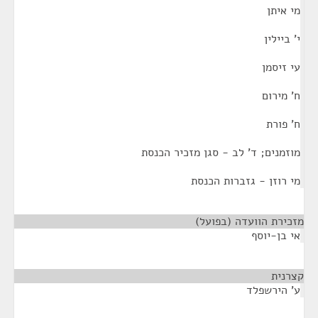
מי איתן
י' ביילין
עי זיסמן
ח' מירום
ח' פורת
מוזמנים; ד' לב - סגן מזכיר הכנסת
מי רוזן - גזברות הכנסת
מזכירת הוועדה (בפועל)
¶
אי בן-יוסף
קצרנית
¶
ע' הירשפלד