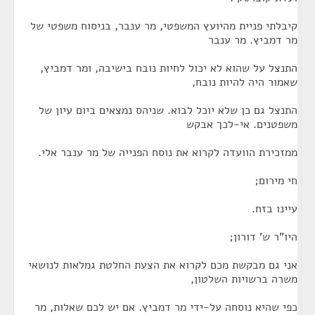
קיבלתי פניית מהיועץ המשפטי, מר ענבר, בניסוח משפטי של
מר דמביץ. מר ענבר
התנצל על שהוא לא יכול לחיות נובח בישיבה, ומר דמביץ,
שאמור היה להיות נובח,
התנצל גם כן שלא יוכל לבוא. שניהס נמצאים ביום עיון של
משפטנים. אי-לכך אבקש
ממזכירת הוועדה לקרוא את נוסח הפנייה של מר ענבר אלי.
חי מירום;
עיינו בזח.
היו"ר ש' דורון;
אני גם מבקשת מכם לקרוא את הצעת החלטת גמלאות לנושאי
משרה ברשויות השלטון,
כפי שהיא נוסחה על-ידי מר דמביץ. אם יש לכם שאלות, מר