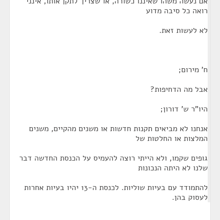
אם נעשה משהו שאיננו כשורה, או שצריך לתקן אותו, אינני
רואה כל סיבה מדוע
לא לעשות זאת.
ח' מירום;
אבל מה הדחיפות?
היו"ר ש' דורון;
אנחנו לא מביאים תקנות חדשות או משנים מהקיים, משנים
המלצות או החלטות של
גופים שקמו, ולא הייתי רוצה להעמיס על הכנסת החדשה דבר
שלנו לא היתה הנכונות
להתמודד עם בעיות שוליות. לכנסת ה-13 יהיו בעיות אחרות
לעסוק בהן.