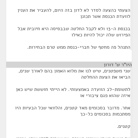
הצעתי כהצעה לסדר לא לדון בזה היום, להעביר את הענין
לוועדת הכנסת אשר תכונן
בכנסת ה-13 ולא לקבל החלטה שבבסיסה היא חיובית אבל
הפירוש שלה יכול להיות כאילו
התנהל פה מחטף של חברי-כנסת ממש טרם הבחירות.
היו"ר ש' דורון
¶
שני משפטנים, שיש לנו את מלוא האמון בהם לאורך שנים,
הביאו את הצעת ההחלטה
לתשומת-לב הוועדה באמצעותי. לא הייתי חוששת שיש כאן
איזה שהוא פגם ציבורי או
אחר. מדובר בסכומים מאד קטנים, והלוואי שכל הבעיות היו
מסתכמות בסכומים כל-כך
קטנים.