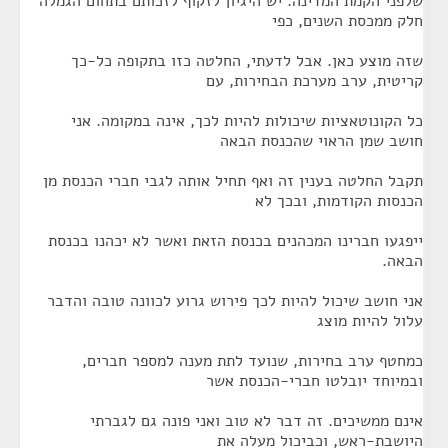
שלפני הקמת המדינה. יש היגיון לזקוף לזכותם בתחום הגמלה
חלק ממכסת השנים, כפי
שזה מוצע כאן. אבל לדעתי, החלטה כזו בתקופה כל-כך
קריטית, ערב מערכת הבחירות, עם
כל הקונוטאציות שיכולות להיות לכך, אינה במקומה. אני
חושב שמן הראוי שהכנסת הבאה
תקבל החלטה בענין זה ואף תחיל אותה לגבי חברי הכנסת מן
הכנסות הקודמות, ובכך לא
ייפגעו חברינו המכהנים בכנסת הזאת ואשר לא יכהנו בכנסת
הבאה.
אני חושב שיכול להיות לכך פירוש גרוע לכוונה טובה והדבר
עלול להיות מוצג
כמחטף ערב בחירות, שנועד לתת מענה למספר חברים,
ובמיוחד יובלטו חברי-הכנסת אשר
אינם ממשיכים. זה דבר לא טוב ואני פונה גם לגברתי
היושבת-ראש, וכביכול מעלה את