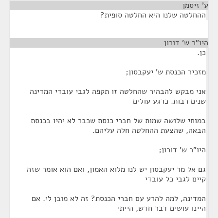
ע' זיסמן
¶
ההחלטה שלנו היא החלטה סופית?
היו"ר ש' דורון
¶
כן.
מזכיר הכנסת ש' יעקבסון;
אני מבקש להבהיר שהחלטה זו תקפה לגבי עובדי המדינה
שנים רבות. כרגע עולים
במוחי שלושה שמות של חברי כנסת שכבר לא יהיו בכנסת
הבאה, שהצעת ההחלטה חלה עליהם.
היו"ר ש' דורון;
גם אל מר יעקבסון יש לנו מלוא האמון, ואם הוא אומר שזה
קיים לגבי כל עובדי
המדינה, למה להרע עם חברי הכנסת? זה לא מובן לי. אם
היינו עושים דבר חדש, הייתי