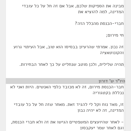
מבינה את הספיקות שלכם, אבל אם זה חל על כל עובדי
המדינה, למה להוציא את
חברי-הכנסת מהכלל הזה?
חי מירום;
זה נכון. אמרתי שהרעיון בבסיסו הוא טוב, אבל העיתוי גרוע
והקונוטאציה
תהיה שלילית, ולכן מוטב שנחליט על כך לאחר הבחירות.
היו"ר ש' דורון
¶
חבר-הכנסת מירום, זה לא מכובד כלפי האנשים. היות ואני לא
נכללת בקטגוריה
זו, מאד נוח וקל לי להגיד זאת. מאחר שזה חל על כל עובדי
המדינה, זה לא יהיה נבון
- לאחר שהיועצים המשפטיים הגישו את זה ולא חברי הכנסת,
וגם לאחר שמר יעקבסון