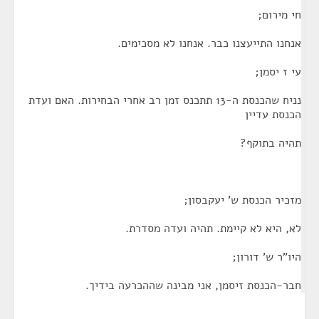
חי מירום;
אנחנו התייעצנו כבר. אנחנו לא מסכימים.
עי ז יסמן;
נניח שהכנסת ה-13 תתכנס זמן רב אחרי הבחירות. האם ועדת
הכנסת עדיין
תהיה בתוקף?
מזכיר הכנסת ש' יעקבסון;
לא, היא לא קיימת. תהיה ועדה מסדרת.
היו"ר ש' דורון;
חבר-הכנסת זיסמן, אני מבינה שההכרעה בידיך.