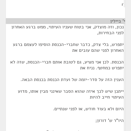
r
י' ביילין
¶
נכון, וזה מוצדק, אני בטוח שעניו העיתוי, ממש ברגע האחרון
לפני הבחירות,
יתפרש, בלי צדק, כדבר שחברי-הכנסת הוסיפו לעצמם ברגע
האחרון לפני שהם עובים את
הכנסת. לכן אני מציע, גם לטובת אותם חברי-הכנסת, שזה לא
יתפרש כמחטף. נניח את
הענין הזה על סדר-יומה של ועדת הכנסת בכנסת הבאה.
ייתכן שיש לכך איזה שהוא הסבר שאינני מבין אותו, מדוע
העיתוי חייב להיות
היום ולא בעוד חודש, או לפני שנתיים.
היו"ר ש' דורון;