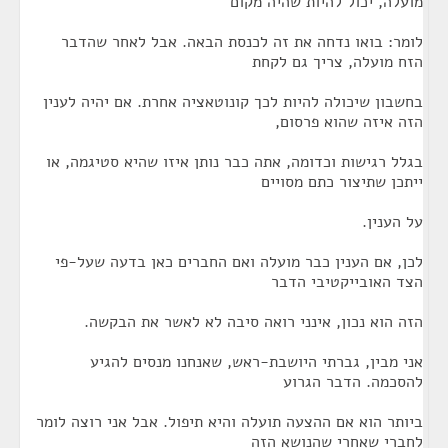
מועלה, יכול להיות שהיה מקום
לומר: בואו נדחה את זה לכנסת הבאה. אבל לאחר שהדבר
הזח מועלה, צריך גם לקחת
בחשבון שיכולה להיות לכך קונוטאציה אחרת. אם יהיה לענין
הזה איזה שהוא פרסום,
בגלל רגישות וכדומה, אתה כבר נותן איזו שהיא סטיגמה, או
ייתכן שתיצור כתם מסויים
על הענין.
לכן, אם הענין כבר מועלה ואם החברים כאן בדעה שעל-פי
הצד האובייקטיבי הדבר
הזה הוא נכון, אינני רואה סיבה לא לאשר את הבקשה.
אני מבין, גברתי היושבת-ראש, שאנחנו מנסים להגיע
להסכמה. הדבר הגרוע
ביותר הוא אם ההצעה תועלה והיא תיפול. אבל אני רוצה לומר
לחברי שאחרי שהנושא הזה