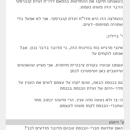
כשאנחנו תיקנו את ההחלטות בהתאם לדו"ח ועדת קוברסקי
הדבר הזה פשוט נשמט.
ההמלצה הזו היא מדו"ח ועדת קוברסקי. אני לא אפעל בלי
שתהיה תמימות-דעים.
י' ביילין;
אינני מרגיש נוח בוויכוח הזה, כי מדובר בדבר נכון. אבל
אנחנו לוקחים על
עצמנו עכשיו בקורת ציבורית מיותרת. אני מציע שהאנשים
שיושבים כאן ושימשיכו לכתן
גם בכנסת הבאה, שהם יקהו על עצמם לשים את הענין על
סדר-היום של ועדת הכנסת בכנסת
ה-13 ולא נעשה מזה ענין. הרי מישהו יכתוב מחר
שחברי-הכנסת לקחו משהו לעצמם.
ע' זיסמן
¶
האם שלושת חברי-הכנסת שבהם מדובר מודעים לכך?