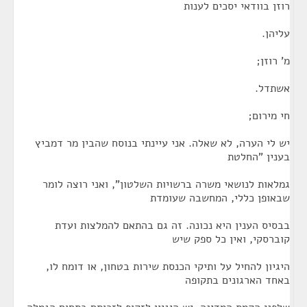
רוזן בוודאי יסכים לענות
עליהן.
מ' רוזן;
אשתדל.
חי מירום;
יש לי הערה, לא שאלה. אני עיינתי בנוסח שהבין מר דמביץ
בענין "החלטת
גמלאות לנושאי משרה ברשויות השלטון", ואני רוצה לומר
שבאופן כללי, המחשבה שעומדת
בבסיס הענין היא נכונה. זה גם בהתאם להמלצות ועדת
קוברסקי, ואין כל ספק שיש
היגיון להחיל על ותיקי הכנסת שירות בטחון, או דומח לו,
באחד הארגונים בתקופה