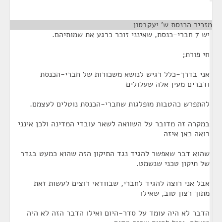
מזכיר הכנסת ש' יעקבסון
¶
יש 7 חברי-כנסת, שאינני זוכר כרגע את שמותיהם.
חי פורת;
אני בדרך-כלל רגיש לנושא משכורות של חברי-הכנסת
ודברים מעין אלה שעלולים
להתפרש כהטבות מופלגות שחברי-הכנסת נוטלים לעצמם.
במקרה זה מדובר על השוואה לשאר עובדי המדינה ולכן אינני
רואה כאן איזה
שהוא דבר שאפשר להגיד נגד התיקון הזה שהוא כמעט בגדר
של תיקון טכני שנשמט.
אבל אני רוצה להגיד לחברי, שבוודאי רוצים לעשות זאת
מתוך רצון טוב, שאילו
הדבר לא היה עומד על סדר-היום ואילו הדבר הזה לא היה