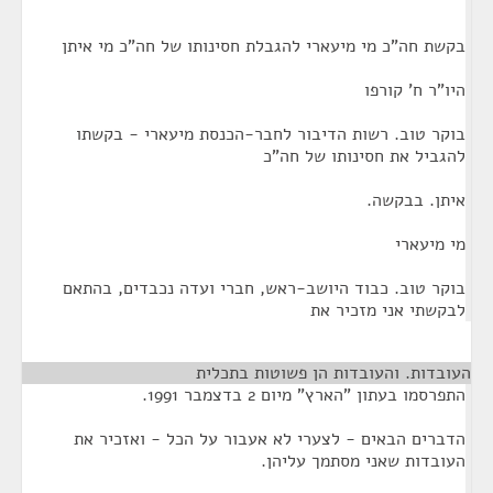
בקשת חה"כ מי מיעארי להגבלת חסינותו של חה"כ מי איתן
היו"ר ח' קורפו
בוקר טוב. רשות הדיבור לחבר-הכנסת מיעארי - בקשתו
להגביל את חסינותו של חה"כ
איתן. בבקשה.
מי מיעארי
בוקר טוב. כבוד היושב-ראש, חברי ועדה נכבדים, בהתאם
לבקשתי אני מזכיר את
העובדות. והעובדות הן פשוטות בתכלית
¶
התפרסמו בעתון "הארץ" מיום 2 בדצמבר 1991.
הדברים הבאים - לצערי לא אעבור על הכל - ואזכיר את
העובדות שאני מסתמך עליהן.