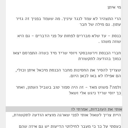
מי איתן
הרי התצהיר לא עמד לנגד עיניך. מה שעמד בפניך זה גזיר
עתון. גם מילה של חבר
כנסת - עד שלא מבררים לפחות על פני הדברים - גם היא
שווה משהו .
חברי הכנסת וירשובסקי ויוסי שריד מיד כשזה התפרסם יצאו
כמוך בהודעה לתקשורת
שצריך להסיר את החסינות מחבר הכנסת מיכאל איתן וכולי,
הם אפילו לא באו לכאן היום.
ולמה? פשוט מאד - זה היה ספור טוב בשביל העתון, ואחר
כך יוסי שריד ניגש אלי ושאל
אותי את העובדות, אמרתי לו
¶
היית צריך לשאול אותי לפני שארגה מוציא הודעה לתקשורת,
כעסתי על כך כי מעבר לחילוקי הדיעות יש גם איזה שהם