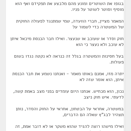
בגופו את השוטרים ומונע מהם מלבצע את תפקידם ואף הוא
מוסיף וסוטר לשוטר על פניו.
המאמר מציין, חברי הוועדה, שמי שמתנגד לפעולה החוקית
של המשטרה כדי לשמור על
חוק וסדר או שעוכב או שנעצר. ואילו חבר הכנסת מיכאל איתן
לא עוכב ולא נעצר כי הוא
בעל חסינות והמשטרה בגלל זה כנראה לא נקטה נגדו בשום
פעולות.
יתרה מזו, אמנם באותו מאמר - ואנחנו נשמע את חבר הכנסת
איתן, הוא אומר שזה לא
נכון, הוא מכחיש. אנחנו היום עומדים בפני מצב באמת קשה,
לדעתי. איש חוק ניצב
במשטרה, אחראי על הבטחון, אחראי על החוק והסדר, נותן
תצהיר לבג"ץ שאלה הם הדברים,
ואילו מישהו רוצה להגיד שהוא משקר או לא דובר אמת, זה