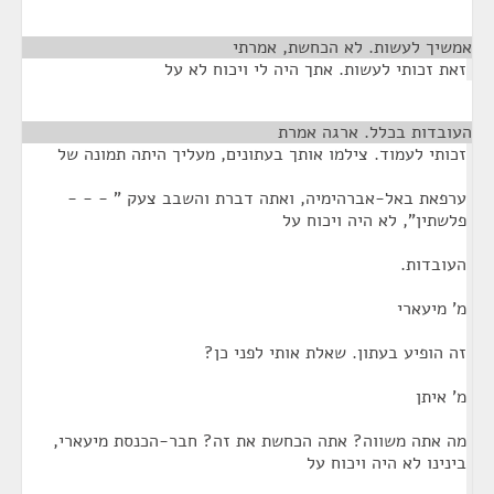
אמשיך לעשות. לא הכחשת, אמרתי
¶
זאת זכותי לעשות. אתך היה לי ויכוח לא על
העובדות בכלל. ארגה אמרת
¶
זכותי לעמוד. צילמו אותך בעתונים, מעליך היתה תמונה של
ערפאת באל-אברהימיה, ואתה דברת והשבב צעק " - - -
פלשתין", לא היה ויכוח על
העובדות.
מ' מיעארי
זה הופיע בעתון. שאלת אותי לפני כן?
מ' איתן
מה אתה משווה? אתה הכחשת את זה? חבר-הכנסת מיעארי,
בינינו לא היה ויכוח על