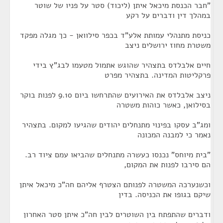
"חבר הכנסת מיכאל איתן (ליכוד) סטר על פניו של שוטר
במהלך דין ודברים על רקע
כניסת מתנהלי עמותת אלע"ד בכפר סילוואן - כך מגלה מפקד
משטרת מחוז ירושלים ניצב
חיים אלבלדס בתצהיר שהוגש אתמול מטעמו לבג"ץ בידי
פרקליטות המדינה. בתצהיר מפרט
ניצב אלבלדס את האירועים שהתרחשו ביום 9.10 לפנות בוקר
בסילואן, כאשר כוהות משטרה
ומג"ב עסקו בפינוי מתנחלים יהודים שהגיעו למקום. בתצהיר
נאמר כי למבנה המכונה
"בית מיוחס" נכנסו כעשרה מתנחלים שהביאו עמם ציוד רב.
הם סירבו לפנות את המקום,
וכשנערכה המשטרה לפנותם הצטרף אליהם חה"כ מיכאל איתן
שיקם בגופו את הכניסה. בדין
ודברים שהתפתח בין השוטרים לבין חה"כ איתן סטר האחרון