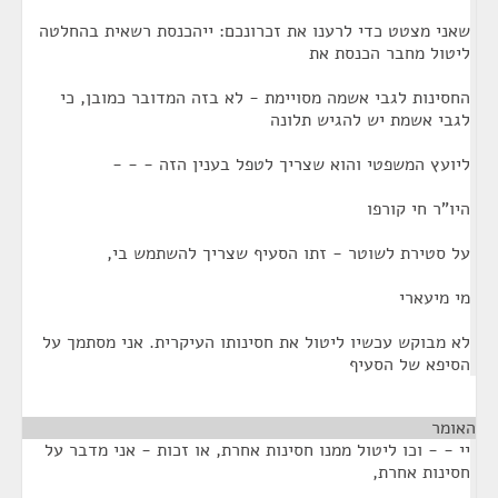
שאני מצטט כדי לרענו את זכרונכם: ייהכנסת רשאית בהחלטה
ליטול מחבר הכנסת את
החסינות לגבי אשמה מסויימת - לא בזה המדובר כמובן, כי
לגבי אשמת יש להגיש תלונה
ליועץ המשפטי והוא שצריך לטפל בענין הזה - - -
היו"ר חי קורפו
על סטירת לשוטר - זתו הסעיף שצריך להשתמש בי,
מי מיעארי
לא מבוקש עכשיו ליטול את חסינותו העיקרית. אני מסתמך על
הסיפא של הסעיף
האומר
¶
יי - - וכו ליטול ממנו חסינות אחרת, או זכות - אני מדבר על
חסינות אחרת,