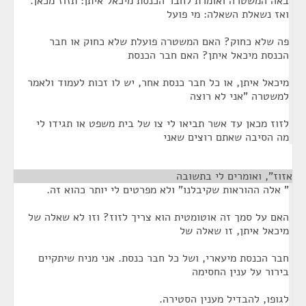
באה המשטרה ואומרת לחבר הכנסת מיכאל איתן: תזוז מכאן.
ואז נשאלת השאלה: מי פועל
פה שלא כחוק? האם המשטרה פועלת שלא כחוק או חבר
הכנסת מיכאל איתן? האם חבר הכנסת
מיכאל איתן, או כל חבר כנסת אחר, יש לו זכות לעמוד ולאמר
למשטרה "אני לא רוצה
לזוז מכאן עד אשר תביאו לי צו של בית משפט או תגידו לי
מה הסיבה שאתם רוצים שאני
אזוז", ואומרים לי בתשובה
¶
" אלה ההוראות שקיבלנו" ולא מפרטים לי יותר כהוא זה.
האם על סמך זה אוטומטית הוא צריך לזוז? וזו לא שאלה של
מיכאל איתן, זו שאלה של
חבר הכנסת מיעארי, ושל כל חבר כנסת. אני מניח שיתקיים
בירור על ענין החסימה
לגופו, להבדיל מענין הסטירה.