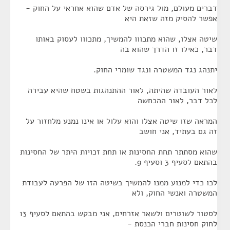
דברים מעולם, מול גירסה של אדם שהוא אחראי על החוק -
אפשר להסיק מזה שזאת היא
שיטה אצלו, שהוא מתכווו להמשיך, מתכווו לעסוק באותו
דבר, כאילו זו הדרך שהוא בה
יתנהג נגד המשטרה ונגד שומרי החוק.
לאור העובדה שהיתה, לאור ההתנהגות בשטח שהיא עבירה
לכל דבר, לאור ההכחשה
המראה שזו שיטה אצלו והוא עלול או אינו נמנע מלחזור על
זה גם בעתיד, אני חושב
שהוא מסתתר תחת החסינות או תחת זכויות היתר של החסינות
בהתאם לסעיף 3 וסעיף 9.
לכו כדי למנוע ממנו להמשיך בשיטה הזו של הפרעה לעבודת
המשטרה ואנשי החוק, ולא
לסטור לשוטרים ולשאר אזרחים, אני מבקש בהתאם לסעיף 13
לחוק חסינות חברי הכנסת -