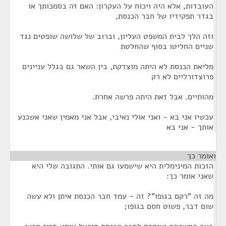
העובדות, אלא היה ויכוח על העקרון: האם זה בסמכותך או
בגדר תפקידיו של חבר הכנסת,
וזה הלך לבית המשפט העליון, וברוב של שלושה שופטים נגד
שניים החליטו בסוף שהחלטת
מליאת הכנסת לא היתה מוצדקת, בין השאר גם בגלל עניינים
פרוצדורליים לא רק
מהותיים. אבל זאת היתה פרשה אחרת.
עכשיו אני בא - ואני אולי נאיבי, אבל אני מאמין שאני אשכנע
אותך - אני בא
ואומר כך
¶
הזכות המינימלית היא שישמעו גם אותי. התגובה שלי היא
שאני אומר כך:
מה זה "רקם בגופו"? זה - עמד חבר הכנסת איתן ולא עשה
שום דבר, פשוט חסם בגופו;