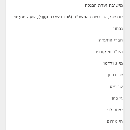
מישיבת ועדת הכנסת
יום שני, טי בטבת התשנ"ב (16 בדצמבר 1991), שעה 00;10
נכחו"
חברי הוועדה;
היו"ר חי קורפו
מי ג ולדמן
שי דורון
שי וייס
גי כהן
יצחק לוי
חי מירום