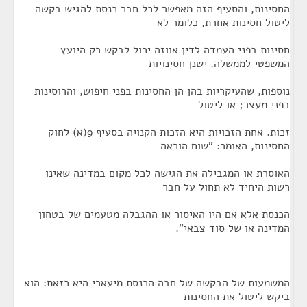
החסינות, והסעיף הזה מאפשר לכל חבר כנסת להגיש בקשה
ליטול חסינות אחרת, כלומר לא
חסינות בפני העמדה לדין אווזה יכול לבקש רק היועץ
המשפטי לממשלה. ישנן חסינויות
נוספות, שהעיקריות בהן הן החסינות בפני חיפוש, והרוסינות
בפני מעצר; או ליטול
זכות. אחת הזכויות היא הזכות הקנויה בסעיף 9(א) לחוק
החסינות, האומר: "שום הוראה
האוסרת או המגבילה את הגישה לכל מקום במדינה שאינו
רשות היחיד לא תחול על חבר
הכנסת אלא אם היו האיסור או ההגבלה מטעמים של בטחון
המדינה או של סוד צבאי".
המשמעות של הבקשה של חבה הכנסת מיעארי היא כזאת: הוא
ביקש ליטול את החסינות