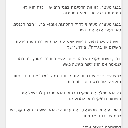
בפני מעצר, לא את החסינות בפני חיפוש - לזה הוא לא
התייחס בבקשתו - מהי החסינות
בפני מעצר? סעיף 3 לחוק החסינות אומו- כך: " חבר הכנסת
לא ייעצר אלא אם נתפס
בשעה שעשה מעשה פשע שיש עמו שימוש בכוח או הפרעת
השלום או בגידה". פירושו של
דבר, ישנם מקרים שבהם מותר לעצור חבר כנסת, וזה כמו
שנאמר אם הוא עשה מעשה פשע
שיש עמו שימוש בכוח. אתו לכם דוגמה למשל אם חבר כנסת
תוקף שוטר בנסיבות מחמירות
כשהוא ממלא את תפקידו כחוק והוא מתכוון להכשיל את
השוטר בתפקידו או למנוע או
להפריע אותו מלמלאו, זאת עבירה שהיא פשע כי הוא תקף, יש
שימוש בכוח, אז מותר
למשטרה לעצור אותו.