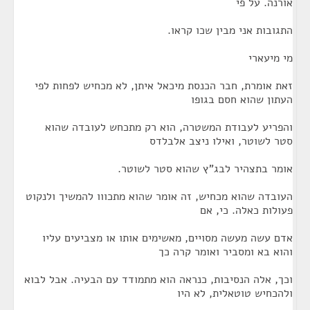
אורנה. על פי
התגובות אני מבין שכו קראו.
מי מיעארי
זאת אומרת, חבר הכנסת מיכאל איתן, לא מכחיש לפחות לפי
העתון שהוא חסם בגופו
והפריע לעבודת המשטרה, הוא רק מתכחש לעובדה שהוא
סטר לשוטר, ואילו ניצב אלבלדס
אומר בתצהיר לבג"ץ שהוא סטר לשוטר.
העובדה שהוא מכחיש, זה אומר שהוא מתכווו להמשיך ולנקוט
פעולות כאלה. כי, אם
אדם עשה מעשה מסויים, מאשימים אותו או מצביעים עליו
והוא בא ומסביר ואומר קרה כך
וכך, אלה הנסיבות, כנראה הוא מתמודד עם הבעיה. אבל לבוא
ולהכחיש טוטאלית, לא היו