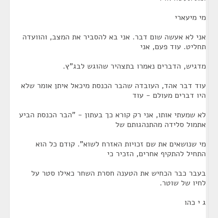
מי מיעארי
אני לא אעשה שום דבר. אני בא להסביר את המצב, והוועדה
תחליט. עוד פעם, אני
מדגיש, הדברים נאמרו בתצהיר שהוגש לבג"ץ.
עוד דבר אהד, העובדה שהבר הכנסת מיכאל איתן אומר שלא
היו דברים מעולם - עוד
לא שמעתי אותו, אני רק קורא כך בעתון - "הבר הכנסת הביע
אתמול סלידה מהתנהגותם של
מי שנושאים את שם זכויות האזרח לשוא". קודם כל הוא
התחיל להתקיף אחרים, הזכיר כי
בעבר כבר הכחיש את הטענה חסרת השחר כאילו סטר על
לחיו של שוטר.
ג י כהו