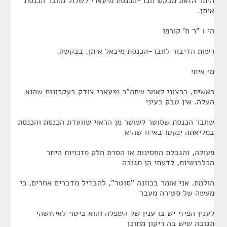
היתר הזאת מבקש חבר-הכנסת מיעארי לשלול מחבר הכנסת
איתן.
הי ו "ר ח' קורפו
רשות הדיבור לחבר-הכנסת מיכאל איתן, בבקשה.
מי איתי
ראשית, ברצוני לאמר שחה"כ מיעארי צודק בעקרונות שהוא
העלה. אין טבק בעיני
שחבר הכנסת שסוטר לשוטר מן הראוי שוועדת הכנסת והכנסת
במליאתה ינקטו באיזו שהיא
פעולה, והגבלת החסינות או הסרת חלק מזכויות היתר
הרלבנטיות, לדעתי הן תגובה
הולמת. אני אומר בכוונה "סוטר", להבדיל מדברים אחרים, כי
מעשה של סטירה מעבר
לענין הפיזי יש בו ענין של השפלה והוא ביטוי לאיזושהי
תגובה שיש בה ריקון מתוכן