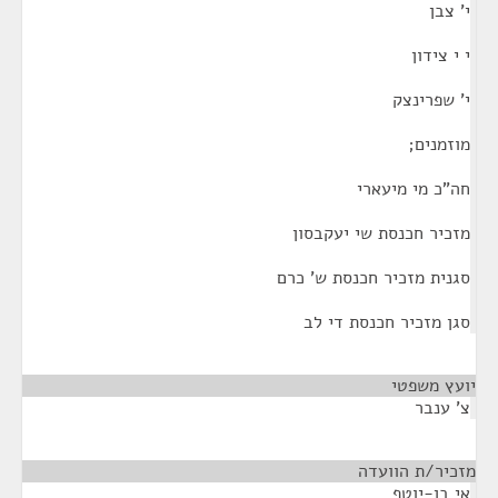
י' צבן
י י צידון
י' שפרינצק
מוזמנים;
חה"כ מי מיעארי
מזכיר חכנסת שי יעקבסון
סגנית מזכיר חכנסת ש' כרם
סגן מזכיר חכנסת די לב
יועץ משפטי
צ' ענבר
מזכיר/ת הוועדה
¶
אי בן-יוטף