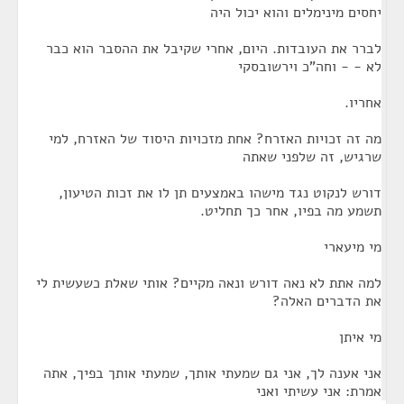
יחסים מינימלים והוא יכול היה
לברר את העובדות. היום, אחרי שקיבל את ההסבר הוא כבר
לא - - וחה"כ וירשובסקי
אחריו.
מה זה זכויות האזרח? אחת מזכויות היסוד של האזרח, למי
שרגיש, זה שלפני שאתה
דורש לנקוט נגד מישהו באמצעים תן לו את זכות הטיעון,
תשמע מה בפיו, אחר כך תחליט.
מי מיעארי
למה אתת לא נאה דורש ונאה מקיים? אותי שאלת כשעשית לי
את הדברים האלה?
מי איתן
אני אענה לך, אני גם שמעתי אותך, שמעתי אותך בפיך, אתה
אמרת: אני עשיתי ואני