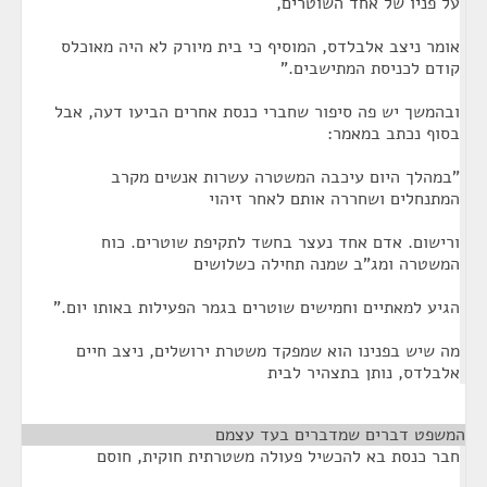
על פניו של אחד השוטרים,
אומר ניצב אלבלדס, המוסיף כי בית מיורק לא היה מאוכלס
קודם לכניסת המתישבים."
ובהמשך יש פה סיפור שחברי כנסת אחרים הביעו דעה, אבל
בסוף נכתב במאמר:
"במהלך היום עיכבה המשטרה עשרות אנשים מקרב
המתנחלים ושחררה אותם לאחר זיהוי
ורישום. אדם אחד נעצר בחשד לתקיפת שוטרים. כוח
המשטרה ומג"ב שמנה תחילה כשלושים
הגיע למאתיים וחמישים שוטרים בגמר הפעילות באותו יום."
מה שיש בפנינו הוא שמפקד משטרת ירושלים, ניצב חיים
אלבלדס, נותן בתצהיר לבית
המשפט דברים שמדברים בעד עצמם
¶
חבר כנסת בא להכשיל פעולה משטרתית חוקית, חוסם