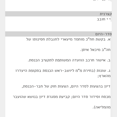
קצרנית
¶
י י חובב
סדר-היום
¶
א. בקשת חח"כ מוחמד מיעארי לחגבלת חסינותו של
חה"ב מיכאל איתן.
ב. אישור חרכב הוועדה המשותפת לתקציב הכנסת.
ג. שונות (בחירת מ"מ ליושב-ראש הכנסת בתקופת היעדרו
מהארץ;
דיון בהצעות לסדר היום, הצעות חוק של חבר-הכנסת,
מכסח וסידור סדר היום; קביעת מסגרת דיון בנושא שהועבר
מהמליאה).