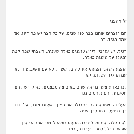
א' העצני
הם רוצחים אותנו כבר 110 שנים, על כל רצח יש פה דיון, אז
אתה תגיד: זה
רגיל. יש עורכי-דין שטוענים כאלה טענות, חשבתי שפה קצת
יתעלו על טענות כאלה.
ההצעה שאני הצעתי אין לה בל קשר , לא עם וושינגטון, לא
עם תהליך השלום. יש
לנו כאן תופעה נוראה שהם באים פה מבפנים, כאילו יש להם
חסינות, והם נלחמים נגד
העלייה. שמו את זה בחבילה אחת מין בשאינו מינו, ועל-ידי
כך בפועל גרמו לכך שזה
לא יועלה. אם יש לחברת סיעתי נושא לגמרי אחר אז איך
אפשר בכלל לתכנן עבודה, כמו