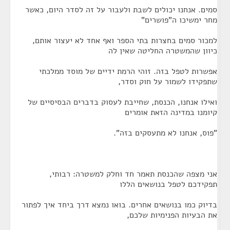
סמים. אנחנו יכולים לשבת ולעבור על זה לסדר היום, כאשר
מחר ימשיכו ה"פושרים"
למכור סמים בחצרות בתי הספר ואף אחד לא יעצור אותם,
כיוון שהמשטרה החליטה שאין לה
אפשרות לטפל בזה. זוהי הרמת ידיים של מוסד ממלכתי
שתפקידו לשמור על חוק וסדר,
ואילו אנחנו, הכנסת, שחייבת לעסוק בדברים הבסיסיים של
קיומנו במדינה הזאת אומרים
"פוס, אנחנו לא מתעסקים בזה".
אני מצפה שהכנסת תאמר חד וחלק למשטרה: רבותי,
תפקידכם לטפל בנושאים הללו
בדיוק כמו בנושאים אחרים. בואו נמצא דרך ביחד איך לפתור
את הבעיות הפנימיות שלכם,