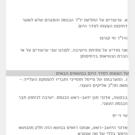
א. ערעורים על החלטת יו"ר הכנסת והסגנים שלא לאשר
דחיפות הצעות לסדר היום
היו"ר חי קורפו
אני מודיע על פתיחת הישיבה. לפנינו שני ערעורים על אי
הכרת הנשיאות בדחיפותן
של הצעות לסדר היום בנושאים הבאים
1. התערבותו של פייסל חוסייני וחבריו להפסקת העלייה -
מאת חה"כ אליקים העצני.
בבקשה, אדוני סגן יושב-ראש הכנסת. ישיבה לנימוק חבר
הכנסת העצני.
שי וי יס
אדוני היושב-ראש, אנחנו רואים בנושא הזה חלק מהנושא
היותר כללי של מה שנקרא