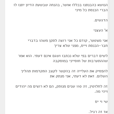
הנושא כהבנתנו בכללו אושר, בהנחה שבשעת הדיון יתנו לו
הברי הכנסת כל מיני
הדגשים.
א' העצני
אני מצטער, קודם כל אני רוצה לתקן משהו בדברי
חבר-הכנסת וייס, מפני שלא צריך
לשים דברים בפי שלא נכתבו ושגם אינם דעתי. הוא אמר
שההתערבות של חוסייני במוסקבה
להפסיק את העלייה זה בהקשר לקצב התקדמות תהליך
השלום. זאת לא דעתי, אני מנתק את
זה לחלוטין, זה 110 שנים מנותק, הם לא רוצים פה יהודים
ויהי מה.
שי וי יס
אז זה רגיל.