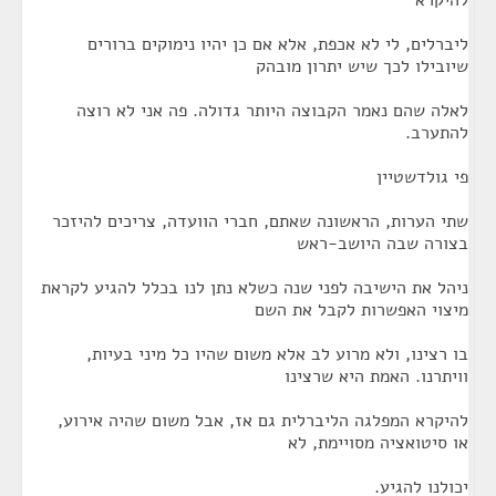
להיקרא
ליברלים, לי לא אכפת, אלא אם כן יהיו נימוקים ברורים
שיובילו לכך שיש יתרון מובהק
לאלה שהם נאמר הקבוצה היותר גדולה. פה אני לא רוצה
להתערב.
פי גולדשטיין
שתי הערות, הראשונה שאתם, חברי הוועדה, צריכים להיזכר
בצורה שבה היושב-ראש
ניהל את הישיבה לפני שנה כשלא נתן לנו בכלל להגיע לקראת
מיצוי האפשרות לקבל את השם
בו רצינו, ולא מרוע לב אלא משום שהיו כל מיני בעיות,
וויתרנו. האמת היא שרצינו
להיקרא המפלגה הליברלית גם אז, אבל משום שהיה אירוע,
או סיטואציה מסויימת, לא
יכולנו להגיע.