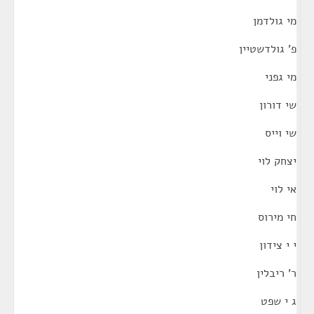
מי גולדמן
פ' גולדשטיין
מי גפני
שי דורון
שי וייס
יצחק לוי
אי לוי
חי מירוס
י י צידון
ר' ריבלין
ג י שפט