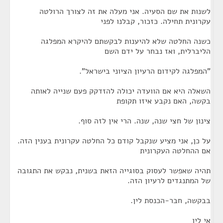
לשנות את שם הסעיה. אני מעלה את זה לצורך הרולטה
עקרונית תחילה. כזכור, קבלנו לפני
כשנה החלטה שלא להיענות לבקשתם להיקרא המפלגה
הליברלית, ואז נבחר על ידם השם
"המפלגה לקידום הרעיון הציוני בישראל".
השאלה היא אם הוועדה יכולה להזדקק פעם שנייה לאותה
בקשה, האם נקבע איזו תקופת
צינון של חצי שנה, שנה. הרי אין לזה סוף.
על כן, אני מציע שנקבל קודם כל החלטה עקרונית בענין הזה.
אם ההחלטה העקרונית
תהיה שאפשר לעסוק בסוגייה הזאת בשנית, נבקש את התגובה
של המתנגדים לרעיון הזה.
בבקשה, חבר-הכנסת לין.
אי לין