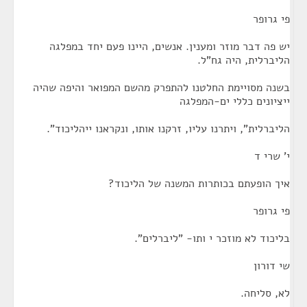
פי גרופר
יש פה דבר מוזר ומענין. אנשים, היינו פעם יחד במפלגה
הליברלית, היה גח"ל.
בשנה מסויימת החלטנו להתפרק מהשם המפואר והיפה שהיה
ייציונים כללי ים-המפלגה
הליברלית", ויתרנו עליו, זרקנו אותו, ונקראנו ייהליכוד".
י' שרי ד
איך הופעתם בכותרות המשנה של הליכוד?
פי גרופר
בליכוד לא מוזכר י ותו- "ליברלים".
שי דורון
לא, סליחה.