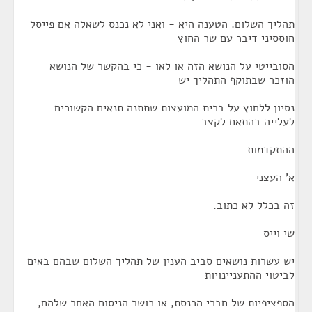
תהליך השלום. הטענה היא - ואני לא נכנס לשאלה אם פייסל
חוססיני דיבר עם שר החוץ
הסובייטי על הנושא הזה או לאו - כי בהקשר של הנושא
הוזכר שבתוקף התהליך יש
נסיון ללחוץ על ברית המועצות שתתנה תנאים הקשורים
לעלייה בהתאם לקצב
ההתקדמות - - -
א' העצני
זה בכלל לא כתוב.
שי וייס
יש עשרות נושאים סביב הענין של תהליך השלום שבהם באים
לביטוי ההתעניינויות
הספציפיות של חברי הכנסת, או כושר הניסוח האחר שלהם,