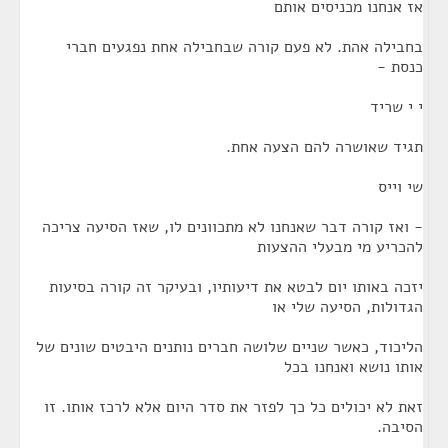
אז אנחנו מכניסים אותם
בחבילה אהת. לא פעם קורה שבחבילה אחת נפגעים חברי
כנסת -
י י שריד
תגיד שאושרה להם הצעה אחת.
שי וייס
- ואז קורה דבר שאנחנו לא מתכוונים לו, שאז הסיעה צריכה
להכריע מי מבעלי ההצעות
יזכה באותו יום לבטא את דיעותיו, ובעיקר זה קורה בסיעות
הגדולות, הסיעה שלי או
הליכוד, כאשר שניים שלושה חברים נותנים היבטים שונים של
אותו נושא ואנחנו בכל
זאת לא יכולים כל כך לפזר את סדר היום אלא לרכז אותו. זו
הסיבה.