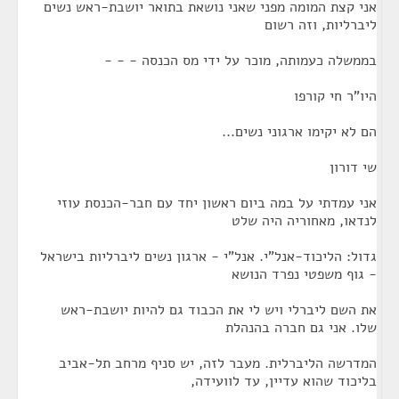
אני קצת המומה מפני שאני נושאת בתואר יושבת-ראש נשים
ליברליות, וזה רשום
בממשלה כעמותה, מוכר על ידי מס הכנסה - - -
היו"ר חי קורפו
הם לא יקימו ארגוני נשים...
שי דורון
אני עמדתי על במה ביום ראשון יחד עם חבר-הכנסת עוזי
לנדאו, מאחוריה היה שלט
גדול: הליכוד-אנל"י. אנל"י - ארגון נשים ליברליות בישראל
- גוף משפטי נפרד הנושא
את השם ליברלי ויש לי את הכבוד גם להיות יושבת-ראש
שלו. אני גם חברה בהנהלת
המדרשה הליברלית. מעבר לזה, יש סניף מרחב תל-אביב
בליכוד שהוא עדיין, עד לוועידה,