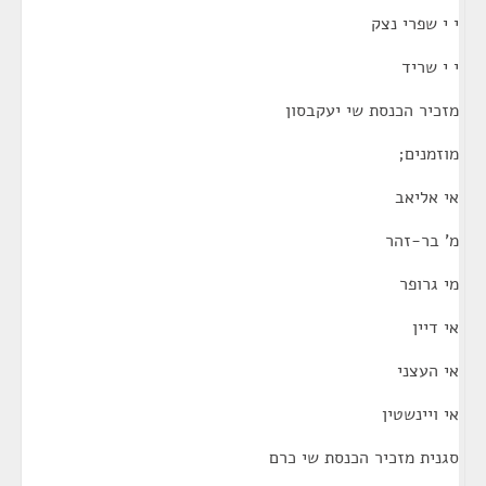
י י שפרי נצק
י י שריד
מזכיר הכנסת שי יעקבסון
מוזמנים;
אי אליאב
מ' בר-זהר
מי גרופר
אי דיין
אי העצני
אי ויינשטין
סגנית מזכיר הכנסת שי כרם