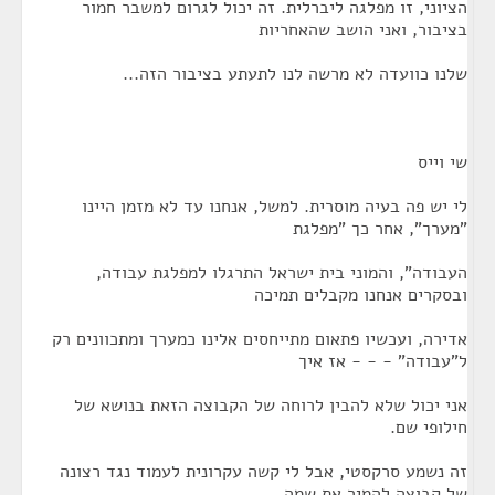
הציוני, זו מפלגה ליברלית. זה יכול לגרום למשבר חמור
בציבור, ואני הושב שהאחריות
שלנו כוועדה לא מרשה לנו לתעתע בציבור הזה...
שי וייס
לי יש פה בעיה מוסרית. למשל, אנחנו עד לא מזמן היינו
"מערך", אחר כך "מפלגת
העבודה", והמוני בית ישראל התרגלו למפלגת עבודה,
ובסקרים אנחנו מקבלים תמיכה
אדירה, ועכשיו פתאום מתייחסים אלינו כמערך ומתכוונים רק
ל"עבודה" - - - אז איך
אני יכול שלא להבין לרוחה של הקבוצה הזאת בנושא של
חילופי שם.
זה נשמע סרקסטי, אבל לי קשה עקרונית לעמוד נגד רצונה
של קבוצה להמיר את שמה,