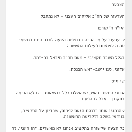
הצבעה
הערעור של חה"כ אליקים העצני - לא נתקבל
היו"ר ח' קורפו
2. ערעור על אי הכרה בדחיפות הצעה לסדר היום בנושא:
סכנה לצמצום פעילות המשטרה
בגלל משבר תקציבי - מאת חה"כ מיכאל בר-זהר.
אדוני, סגן יושב-ראש הכנסת.
שי וייס
אדוני היושב-ראש, יש אצלנו כלל בנשיאות - זו לא הוראה
בתקנון - אבל זו הפעם
שהנהגנו אותו בכנסת הזאת לפחות, שבדיון על התקציב,
בוודאי בשלב רזקריאה הראשונה,
כל הצעה שקשורה בתקציב אנחנו לא מאשרים. זהו הענין. זה