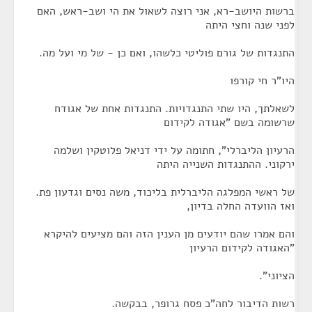
ברשות היושב-רא, אני רוצה לשאול את הי ושב-ראש, האם
לפני שנה וחצי היתה
התנגדות של גורם פוליטי כלשהו, ואם כן - של מי ועל מה.
היו"ר חי קורפו
לשאלתך, היו שתי התנגדויות. התנגדות אחת של אגודח
שרשומה בשם "אגודה לקידום
הרעיון הליברלי", חתומה על ידי דניאל פלוטקין ושלמה
ירקוני. ההתנגדות השנייה היתה
של ראשי המפלגה הליברלית בליכוד, משה נסים וגדעון פת.
ואז הוועדה החלה בדיון,
והם אמרו שהם יודעים מן הענין הזה והם מציעים להיקרא
"האגודה לקידום הרעיון
הציוני".
רשות הדיבור לחה"כ פסח גרופר, בבקשה.