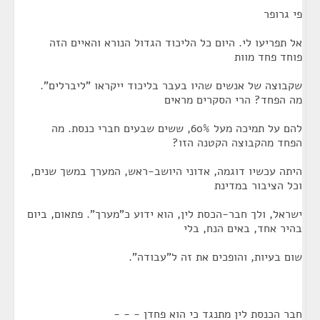
פי גרופר
אל תפריעו לי. היום כל הליכוד הגדול הנורא והאיים הזה
פוחד פחד מוות
שקבוצה של אנשים שהיו בעבר בליכוד ייקראו "ליברלים".
מה הפחד? הרי הסקרים מראים
להם על תמיכה מעל 60%, ששים שבעים חברי כנסת. מה
הפחד מהקבוצה הקטנה הזו?
היתה עכשיו דוגמה, אדוני היושב-ראש, המערך במשך שנים,
וכל הציבור במדינת
ישראל, ולך חבר-הכסת לין, הוא ידוע כ"מערך". פתאום, ביום
בהיר אחד, באים הנח, בלי
שום בעיות, והופכים את זה ל"עבודה".
חבר הכנסת לין מתנגד כי הוא פחדן - - -