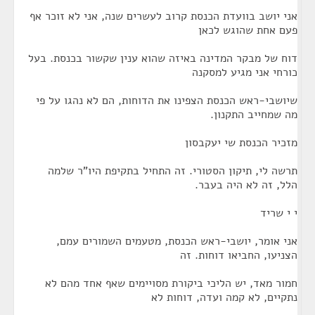
אני יושב בוועדת הכנסת קרוב לעשרים שנה, אני לא זוכר אף
פעם אחת שהוגש לכאן
דוח של מבקר המדינה באיזה שהוא ענין שקשור בכנסת. בעל
כורחי אני מגיע למסקנה
שיושבי-ראש הכנסת הצפינו את הדוחות, הם לא נהגו על פי
מה שמחייב התקנון.
מזכיר הכנסת שי יעקבסון
תרשה לי, תיקון הסטורי. זה התחיל בתקיפת היו"ר שלמה
הלל, זה לא היה בעבר.
י י שריד
אני אומר, יושבי-ראש הכנסת, מטעמים השמורים עמם,
הצניעו, החביאו דוחות. זה
חמור מאד, יש הליכי ביקורת מסויימים שאף אחד מהם לא
נתקיים, לא קמה ועדה, דוחות לא