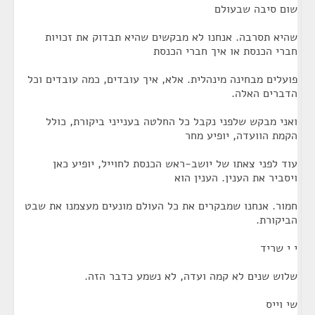
שום סיבה שבעולם
שהיא תסרבה. אנחנו לא מבקשים שהיא תבדוק את זכויות
חברי הכנסת או איך חברי הכנסת
פועלים מבחינה מינהלית. אלא, איך עובדים, כמה עובדים וכל
הדברים האלה.
ואני מבקש שלפני נקבל כל החלטה בענייני ביקורת, כולל
הקמת הוועדה, יופיע מחר
עוד לפני צאתו של יושב-ראש הכנסת לחוייל, יופיע כאן
ויסביר את הענין. הענין הוא
חמור. אנחנו שמבקרים את כל העולם מונעים מעצמנו את שבט
הביקורת.
י י שריד
שלוש שנים לא קמה ועדה, לא נשמע כדבר הזה.
שי וייס