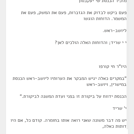
מזכיר הכנסת שי יעקבסון
פעם ביקש לבדוק את הגזברות, פעם את המשק, פעם את
המשמר. הדוחות הוגשו
ליושב-ראש.
י י שריד; והדוחות האלה הולכים לאן?
היו"ר חי קורפו
"במקרים כאלה יגיש המבקר את הערותיו ליושב-ראש הכנסת
במישרין, ויושב-ראש
הכנסת ידווח על ביקורת זו בפני ועדת המשנה לביקורת."
י' שריד
יש פה דבר משונה שאני רואה אותו בחומרה. קודם כל, אם היו
דותות כאלה,