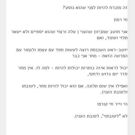
זה מוכרח להיות לפני שהוא נוסע?
חי רמון
אני חושב שמכיוון שהעני ן עלה ורצוי שהוא יסתיים ולא ישאר
תלוי ועומד, ואם
יושב-ראש השכנסת רוצה לעשות חסד עם עצמו ולגמור עם
הפרשה הזאת - מחר אני כבר
יכול לראות איזה כותרות יכולות להיות - למה לו. אין מחר
סדר יום גדוש ודחוף,
ואפילו אין שום תלונה. אם הוא יכול להיות מחר, לטובתו
ולטובת הענין.
הי וייר חי קורפו
לא "לטובתוי', לטובת הענין.