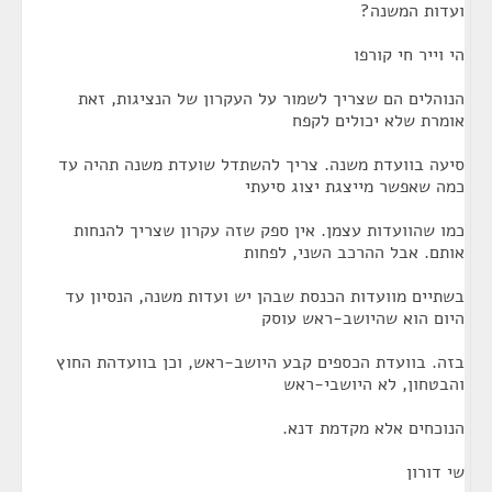
ועדות המשנה?
הי וייר חי קורפו
הנוהלים הם שצריך לשמור על העקרון של הנציגות, זאת
אומרת שלא יכולים לקפח
סיעה בוועדת משנה. צריך להשתדל שועדת משנה תהיה עד
כמה שאפשר מייצגת יצוג סיעתי
כמו שהוועדות עצמן. אין ספק שזה עקרון שצריך להנחות
אותם. אבל ההרכב השני, לפחות
בשתיים מוועדות הכנסת שבהן יש ועדות משנה, הנסיון עד
היום הוא שהיושב-ראש עוסק
בזה. בוועדת הכספים קבע היושב-ראש, וכן בוועדהת החוץ
והבטחון, לא היושבי-ראש
הנוכחים אלא מקדמת דנא.
שי דורון