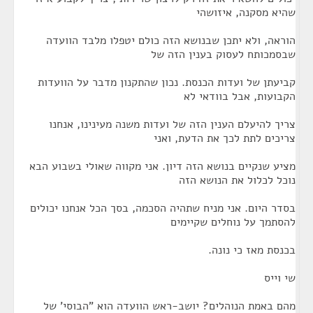
שהיא מסקנה, איזושהי
הוראה, ולא יתכן שבנושא הזה כולם יטפלו מלבד הוועדה
שבסמכותח לעסוק בענין הזה של
קביעתן של ועדות הכנסת. נכון שהתקנון מדבר על הוועדות
הקבועות, אבל בוודאי לא
צריך להיעלם הענין הזה של ועדות משנה מעינינו, אנחנו
צריכים לתת לכך את הדעת, ואני
מציע שנקיים בנושא הזה דיון. אני מקווה שאולי בשבוע הבא
נוכל לכלול את הנושא הזה
בסדר היום. אני מניח שתהיה הסכמה, בסך הכל אנחנו יכולים
להסתמך על נוחלים שקיימים
בכנסת מאז כי נונה.
שי וייס
מהם באמת הנוהלים? יושב-ראש הוועדה הוא "הבוסי' של