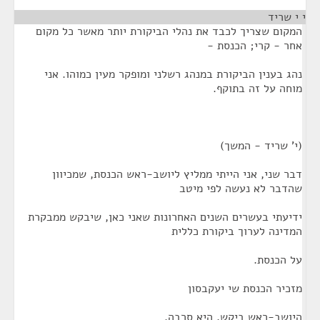
י י שריד
¶
המקום שצריך לכבד את נהלי הביקורת יותר מאשר כל מקום
אחר - קרי; הכנסת -
נהג בענין הביקורת במנהג רשלני ומופקר מעין כמוהו. אני
מוחה על זה בתוקף.
(י' שריד - המשך)
דבר שני, אני הייתי ממליץ ליושב-ראש הכנסת, שמכיוון
שהדבר לא נעשה לפי מיטב
ידיעתי בעשרים השנים האחרונות שאני כאן, שיבקש ממבקרת
המדינה לערוך ביקורת כללית
על הכנסת.
מזכיר הכנסת שי יעקבסון
היושב-ראש ביקש, היא סרבה.