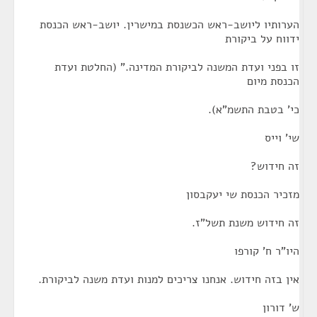
הערותיו ליושב-ראש הכשנסת במישרין. יושב-ראש הכנסת
ידווח על ביקורת
זו בפני ועדת המשנה לביקורת המדינה." (החלטת ועדת
הכנסת מיום
כי' בטבת התשמ"א).
שי' וייס
זה חידוש?
מזכיר הכנסת שי יעקבסון
זה חידוש משנת תשל"ז.
היו"ר ח' קורפו
אין בזה חידוש. אנחנו צריכים למנות ועדת משנה לביקורת.
ש' דורון