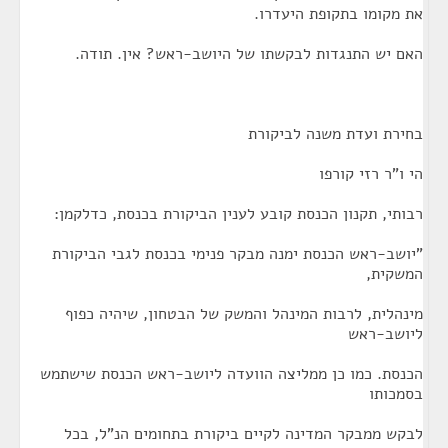
את מקומו בתקופת היעדרו.
האם יש התנגדות לבקשתו של היושב-ראש? אין. תודה.
בחירת ועדת משנה לביקורת
הי ו"ר רזי קורפו
רבותי, תקנון הכנסת קובע לענין הביקורת בכנסת, כדלקמן:
"יושב-ראש הכנסת ימנה מבקר פנימי בכנסת לגבי הביקורת
המשקית,
מינהלית, לרבות המינהל והמשק של הבטחון, שיהיה כפוף
ליושב-ראש
הכנסת. כמו כן ממליצה הוועדה ליושב-ראש הכנסת שישתמש
בסמכותו
לבקש ממבקר המדינה לקיים ביקורת בתחומים הנ"ל, בכל