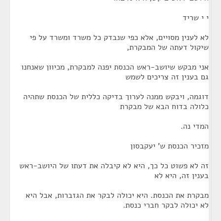
י י שריד
לא לענין מסויים, אלא כפי שנבדק כל משרד ומשרד על פי
שיקול דעתה של המבקרת,
אני מבקש שיושב-ראש הכנסת יפנה למבקרת, מכיוון שאנחנו
גם בענין זה צריכים לשמש
דוגמה, ויבקש ממנה לערוך בדיקה כללית של הכנסת שתהיה
כלולה בדוח הבא של מבקרת
המדי נה.
מזכיר הכנסת ש' יעקבסון
זה לא פשוט כל כך, היא לא קיבלה את דעתו של היושב-ראש
בענין זה, היא לא
מבקרת את הכנסת. היא יכולה לבקר את הגזברות, אבל היא
לא יכולה לבקר חברי כנסת.