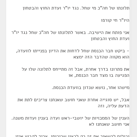
תלונתו של חה"כ מי שחל. נגד יו"ר ועדת החוץ והבטחון
היו"ר חי קורפו
אני פותח את הישיבה. באשר לתלונתו של חה"כ שחל נגד יו"ר
ועדת החוץ והבטחון
- ביקש חבר הכנסת שחל לדחות את הדיון בפנייתו לוועדה,
הוא מקווה שהדבר הזה ימצא
את פתרונו בדרך אחרת, אבל זה מתייחס לתלונה שלו על
הפגיעה בו מצד חבר הכנסת, או
מישהו אחר, נושא שנדון בוועדת הכנסת.
אבל, יש סוגייה אחרת שאני חושב שאנחנו צריכים לתת את
הדעת עליה, וזה
הענין של הסמכויות של יושבי-ראש ועדה בענין ועדות משנה.
אני חושב שאנחנו לא
יכולים להשאיר את זה רק לרצון שרירותי, צריך לקבוע איזו