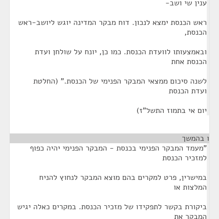
ענין שי ושב-
ראש הכנסת ימצא לנכון. דוח מבקר המדינה יוגש ליושב-ראש
הכנסת,
ובאמצעותו לוועדת הכנסת. כמו כן, יונח על שולחן ועדת
הכנסת אחת
לשנה סיכום ממצאי המבקר הפנימי של הכנסת." (החלטת
ועדת הכנסת
יום אי בתמוז התשל"ז)
ו בהמשך
¶
"מעמד המבקר הפנימי בכנסת - המבקר הפנימי יהיה כפוף
למזכיר הכנסת
במישרין, פרט למקרים בהם מוצא המבקר לנחוץ להניח
המלצות או
ביקורת בקשר לתפקידו של מזכיר הכנסת. במקרים כאלה יגיש
המבקר את