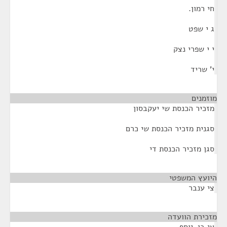
חי רמון.
ג י שפט
י י שפרי נצק
י' שריד
מוזמנים
¶
מזכיר הכנסת שי יעקבסון
סגנית מזכיר הכנסת שי כרם
סגן מזכיר הכנסת די
היועץ המשפטי
¶
צי ענבר
מזכירת הוועדה
¶