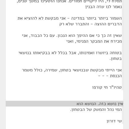
תסלח לי, היו ליקויים חמורים. אנחנו הוטעינו במשך שנים,
נאמר לנו שזה הבנין
השמור ביותר ביותר במדינה - אני מבקשת לא להוציא את
הדברים ההוצה - והתברר שלא רק
שאין זה כך כי אם ההיפך הוא הנכון. עם כל הכבוד, אני
מכירח את המבקר הפנימי, ואני
בטוחה ביושרו ואמינותו, אבל בכלל לא בבקיאותו בנושאי
בטחון.
אני הייתי מבקשת שבנושאי בטחון, שמירה, כולל משמר
הכנסת - - -
טהיו"ר חי קורפו
אין נושא כזה. הנושא הוא
¶
המי נהל והמשק של הבטחון.
שי דורון