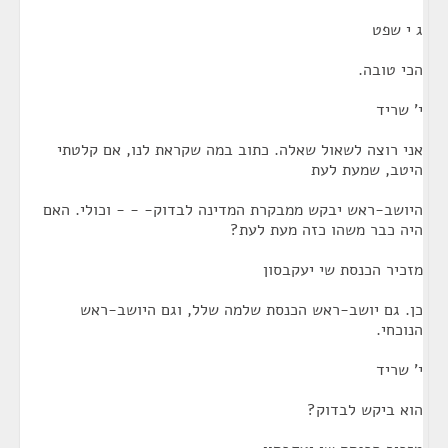
ג י שפט
הכי טובה.
י' שריד
אני רוצה לשאול שאלה. כתוב במה שקראת לנו, אם קלטתי
היטב, שמעת לעת
היושב-ראש יבקש ממבקרת המדינה לבדוק- - - וכולי. האם
היה כבר משהו כזה מעת לעת?
מזכיר הכנסת שי יעקבסון
כן. גם יושב-ראש הכנסת שלמה שלל, וגם היושב-ראש
הנוכחי.
י' שריד
הוא ביקש לבדוק?