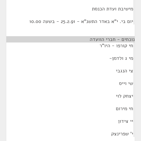
מישיבת ועדת הכנסת
יום בי. י"א באדר התשנ"א - 25.2.91 - בשעה 10.00
נוכחים - חברי הוועדה
חי קורפו - היו"ר
מי ג ולדמן-
צי הנגבי
שי וייס
יצחק לוי
חי מירום
יי צידון
י' שפרינצק