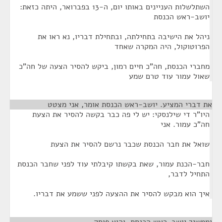
השתלשלות העניינים באותו יום, ה-13 בפברואר, היתה כזאת:
יושב-ראש הכנסת
ניהל את הישיבה בתחילתה, ובתחילת דבריו, נא ראו את
הפרוטוקול, היה המקרה שאחד
מחברי הכנסת, חה"כ חיים רמון, ביקש להסיר הצעה של חה"כ
שאול עמור עוד טרם שמע
את דברי המציע. יושב-ראש הכנסת אומר, אני מצטט
¶
היו"ר די שילנסקי: יש לי פה כבר בקשה להסיר את הצעת
חה"כ עמור. אני
שואל את חבר הכנסת שכבר נרשם להסיר את הצעת
חבר-הכנת עמור, שאת בקשתו קיבלתי עוד לפני שחבר הכנסת
התחיל לדבר,
איך הוא מבקש להסיר את ההצעה לפני ששמע את דבריו.