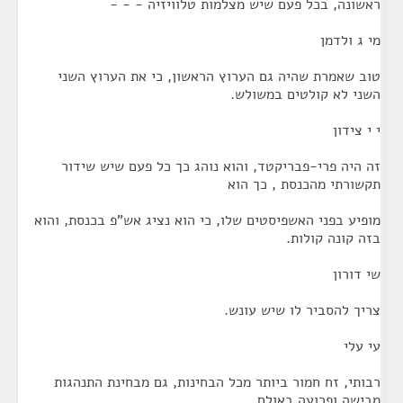
ראשונה, בכל פעם שיש מצלמות טלוויזיה - - -
מי ג ולדמן
טוב שאמרת שהיה גם הערוץ הראשון, כי את הערוץ השני
השני לא קולטים במשולש.
י י צידון
זה היה פרי-פבריקטד, והוא נוהג כך כל פעם שיש שידור
תקשורתי מהכנסת , כך הוא
מופיע בפני האשפיסטים שלו, כי הוא נציג אש"פ בכנסת, והוא
בזה קונה קולות.
שי דורון
צריך להסביר לו שיש עונש.
עי עלי
רבותי, זח חמור ביותר מכל הבחינות, גם מבחינת התנהגות
מבישה ופרועה באולם