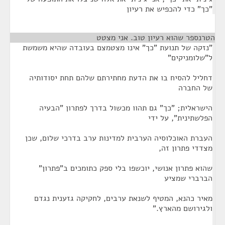
"כך" כדי להכפיש את רעיון
הטרנספר שהוא רעיון טוב. אני מצטט
¶
"נזקה של תנועת "כך" אינו מצטמצם בעובדה שהיא משמשת
ל"שלומניקים"
דחליל להסיח בו את הדעת מחתירתם שלהם תחת יסודותיה
של החברה
הישראלית; "כך" גם תהוו מכשול בדרך לפתרון "הבעיה
הפלשתינית", על ידי
העברת האוכלוסיה הערבית למדינות ערב בדרכי שלום, שכן
מצדדי פתרון זה,
שהוא פתרון אנושי, יוכשפו בלי ספק כתומכים ב"פתרון"
הברברי שמציע
מאיר כהנא, המטיף לשנאת ערבים, לחקיקה גזענית נגדם
ולגירושם מהארץ."