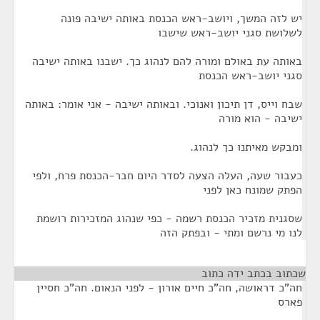
יש לזה המשך, ויושב-ראש הכנסת באותה ישיבה פונה
לשלושת סגני יושב-ראש שישבו
באותה עת באולם ומורה להם לנהוג כך. ישבנו באותה ישיבה
סגני יושב-ראש הכנסת
שבח וייס, דן תיכון ואנוכי. ובאותה ישיבה - אני אומר: באותה
ישיבה - הוא מורה
ומבקש מאיתנו כך לנהוג.
כעבור שעה, העלה הצעה לסדר היום חבר-הכנסת פרח, ולפי
הפתק שמונח כאן לפני
שסגנית מזכיר הכנסת רשמה - כפי שנהוג המזכירות רושמת
לנו מי נרשם ומתי - ובפתק הזה
שכתוב בכתב ידה כתוב
¶
חה"כ דראושה, חה"כ חיים אורון - לפני הנאום. חה"כ חסיין
פארס