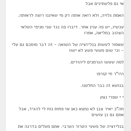
אי נם פלשתינים אבל
האמת גלויה, ולא רואה אותה רק מי שאיננו רוצה לראותה.
עכשיו, יש פה ענין אחר. דיברו פה נגד שני מניפי הטלאי
הצהוב במליאה, אמרו
שאסור לעשות בנליזציה של השואה - זה דבר מוסכם גם עלי
- וכי שום מעשי פשע לא ישוו
למה שעשו הגרמנים ליהודים.
היו"ר חי קורפו
בנושא זה כבר החלטנו.
י י שפרי נצק
חה"כ יאיר צבן לא נמצא כאן אז פחות נוח לי להגיד, אבל
אתם גם כן עושים
בנליזציה של פשעי הטרור הערבי. אתם מעלים בדרגה את