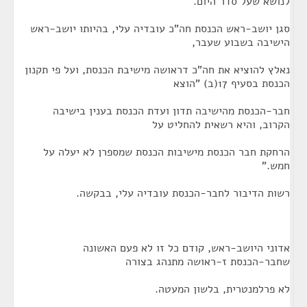
לנושא שעל סדר היום.
סגן יושב-ראש הכנסת חה"כ עובדיה עלי, בהיותו יושב-ראש
הישיבה בשבוע שעבר,
נאלץ להוציא את חה"כ דראושה מישיבת הכנסת, ועל פי תקנון
הכנסת בסעיף 17(ב) "הוצא
חבר-הכנסת מהישיבה תדון ועדת הכנסת בענין בישיבה
הקרוב, והיא רשאית להחליט על
הרחקת חבר הכנסת מישיבות הכנסת שמספרן לא יעלה על
חמש."
רשות הדיבור לחבר-הכנסת עובדיה עלי, בבקשה.
אדוני היושב-ראש, קודם כל זו לא פעם האשונה
שחבר-הכנסת ז-ראושה מתנהג בצורה
לא פרלמנטרית, בלשון המעטה.