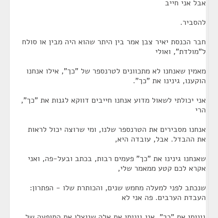
אבל אני חייב
להסביר.
חבר הכנסת יאיר צבן אמר בין היתר שהוא היה מבין או סולח
ל"מולדת", ואולי
מאמין שאנחנו לא מתכוונים לטרנספר של "כך", אילו אנחנו
הוקענו, גינינו את "כך".
אני יכולתי לשאול מדוע אנחנו חייבים דווקא לגנות את "כך",
הרי
אנחנו מסבירים את הטרנספר שלנו, ומי שרוצה יכול לראות
את ההבדל. אבל, עובדה היא,
שאנחנו גינינו את "כך" פעמים רבות, בכתב ובעל-פה, ואני
אקרא לכם קטע ממאמר שלי,
שנכתב לפני למעלה מחמש שנים, והכותרת שלו - הפתרון:
העבדת הערבים. פה אני לא
גיניתי את "כך", אני גיניתי את אלה שניצלו את התופעה של