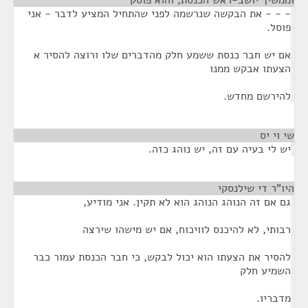
וממשיך יושב-ראש הכנסת, והוא פוסק
¶
- - - את הבקשה שנרשמה לפני שהתחיל המציע לדבר - אני
פוסל.
אם יש חבר כנסת ששמע חלק מהדברים שלו ורוצה להסיר א
הצעתו אבקש ממנו
להירשם מחדש.
שי וי יס
¶
יש לי בעיה עם זה, יש נוהג כזה.
היו"ר די שילנסקי
¶
גם אם זה הנוהג הנוהג הוא לא תקין. אני מודיע,
רבותי, לא להיכנס לוויכוח, אם יש מישהו שירצה
להסיר את הצעתו הוא יכול לבקש, כי חבר הכנסת עמור כבר
השמיע חלק
מדבריו.