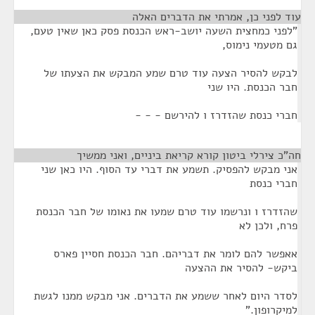
עוד לפני כן, אמרתי את הדברים האלה
¶
"לפני כמחצית השעה יושב-ראש הכנסת פסק כאן שאין טעם,
גם מטעמי נימוס,
לבקש להסיר הצעה עוד טרם שמע המבקש את הצעתו של
חבר הכנסת. היו שני
חברי כנסת שהזדרז ו להירשם - - -
חה"כ צירלי ביטון קורא קריאת ביניים, ואני ממשיך
¶
אני מבקש להפסיק. תשמע את דברי עד הסוף. היו כאן שני
חברי כנסת
שהזדרז ו ונרשמו עוד טרם שמעו את נאומו של חבר הכנסת
פרח, ולכן לא
אאפשר להם לומר את דבריהם. חבר הכנסת חסיין פארס
ביקש- להסיר את ההצעה
לסדר היום לאחר ששמע את הדברים. אני מבקש ממנו לגשת
למיקרופון."