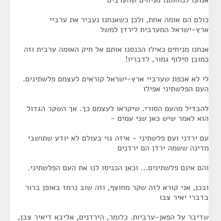
אנחנו לנוחותנו מניחים שהערבים
כולם הם אומה אחת, ולכן כשאנחנו נעביר את ערביי
ארץ-ישראל המערבית לירדן למשל
אנחנו מניחים כאילו הכנסנו אותם אל חיק האומה ערבית וזה
כמובן סילוף גמור, לדבריו!
לי לא אכפת שערביי ארץ-ישראל קוראים לעצמם פלשתינים.
העם הפלשתיני אפילו
להבדיל מהעם הסורי. שיקראו לעצמם כך. אך השקר הגדול
הוא לאמר שיש כאן שני עמים -
עם ירדני ועם פלשתיני - איזה גוי בעולם לא יודע שתושבי
מדינה ששמה ירדן הם ירדנים
והם אינם פלשתינים... וכאן הכניסו לנו את העם הפלשתיני.
ובכן, אני קורא לזה שקר מחוצף, וזה שוב נרמז באופן ברור
בדברי יאיר צבו
שדיבר על הפאן-ערביות. כלומר, הירדנים, אליבא דיאיר צבן,