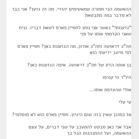
ההאשמה הכי חמורה שמאשימים יהודי. מה זה גזען? אני כבר
לא מדבר במה מתבטאת
"גזענותי" כאשר אני נותן לחסיין פארס לשאת דבריו. נניח
שאני הקדמתי אותו על פני
חה"כ דראושה וחה"כ אורון, מה הגזענות כאן? חסיין פארס
לפי מיטב ידיעתי הוא
בן אותה הדת של חה"כ דראושה. איפה הגזענות כאן?
היו"ר הי קורפו
אולי שהעדפת אותו...
עי עלי
אז כמובן שאין בזה שום היגיון. חסיין פארס הוא לא מוסלמי?
אבל אני כאן מבקש להתעכב על שני דברים, על עצם
ההאשמה, ועל ההתנהגות הכל כך