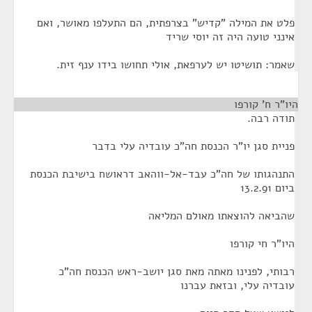
פלט את המילה "קדיש" בצרפתית, הם התעלפו מאושר, ואם
אינני טועה היה זה יוסי שריד
שאמר: תושיטו יש לערפאת, אולי תחושו בידו ענף זית.
היו"ר ח' קורפו
¶
תודה רבה.
פניית סגן יו"ר הכנסת חה"כ עובדיה עלי בדבר
התנהגותו של חה"כ עבד-אל-ווהאב דראושח בישיבת הכנסת
ביום 13.2.91
שהביאה להוצאתו מאולם המליאה
היו"ר חי קורפו
רבותי, לפנינו מאתה מאת סגן יושב-ראש הכנסת חה"כ
עובדיה עלי, ובזאת עברנו