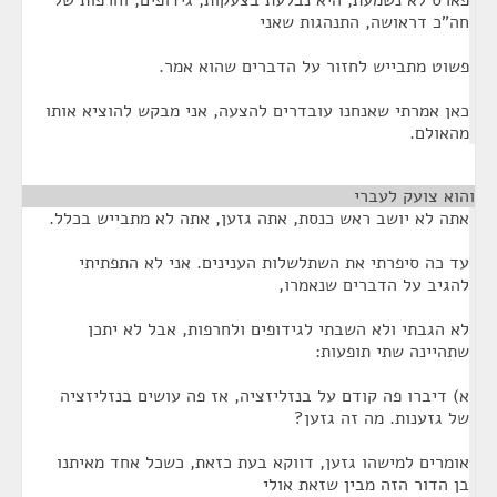
פארס לא נשמעת, היא נבלעת בצעקות, גידופים, וחרפות של
חה"כ דראושה, התנהגות שאני
פשוט מתבייש לחזור על הדברים שהוא אמר.
כאן אמרתי שאנחנו עובדרים להצעה, אני מבקש להוציא אותו
מהאולם.
והוא צועק לעברי
¶
אתה לא יושב ראש כנסת, אתה גזען, אתה לא מתבייש בכלל.
עד כה סיפרתי את השתלשלות הענינים. אני לא התפתיתי
להגיב על הדברים שנאמרו,
לא הגבתי ולא השבתי לגידופים ולחרפות, אבל לא יתכן
שתהיינה שתי תופעות:
א) דיברו פה קודם על בנזליזציה, אז פה עושים בנזליזציה
של גזענות. מה זה גזען?
אומרים למישהו גזען, דווקא בעת כזאת, כשכל אחד מאיתנו
בן הדור הזה מבין שזאת אולי