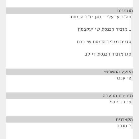
מוזמנים
¶
חה"כ עי עלי - סגן יו"ר הכנסת
_ מזכיר הכנסת שי יעקבסון
סגנית מזכיר הכנסת שי כרם
סגן מזכיר הכנסת די לב
היועץ המשפטי
¶
צי ענבר
מזכירת הוועדה
¶
אי בן-יוסף
הקצרנית
¶
י' חובב