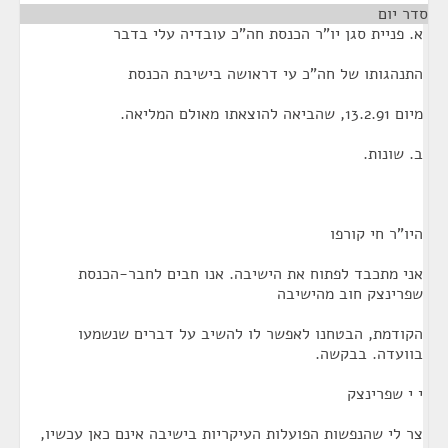
סדר יום
¶
א. פניית סגן יו"ר הכנסת חה"כ עובדיה עלי בדבר
התנהגותו של חה"כ עי דראושה בישיבת הכנסת
מיום 13.2.91, שהביאה להוצאתו מאולם המליאה.
ב. שונות.
היו"ר חי קורפו
אני מתכבד לפתוח את הישיבה. אנו חבים לחבר-הכנסת
שפרינצק חוב מהישיבה
הקודמת, הבטחנו לאפשר לו להשיב על דברים שנשמעו
בוועדה. בבקשה.
י י שפרינצק
צר לי שהנפשות הפועלות העיקריות בישיבה אינם כאן עכשיו,