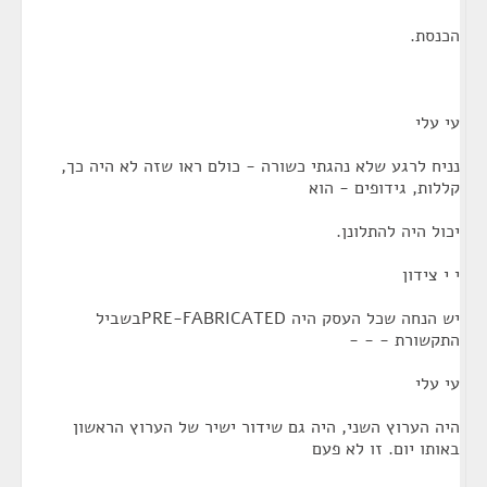
הכנסת.
עי עלי
נניח לרגע שלא נהגתי כשורה - כולם ראו שזה לא היה כך,
קללות, גידופים - הוא
יכול היה להתלונן.
י י צידון
יש הנחה שכל העסק היה PRE-FABRICATEDבשביל
התקשורת - - -
עי עלי
היה הערוץ השני, היה גם שידור ישיר של הערוץ הראשון
באותו יום. זו לא פעם