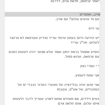
יאסר ערפאת, חלאת אדם, לדרגת
אויב, ואומרים
¶
עם מי עושים שלום? עם אויב.
שי וייס
יש הודעה היום בעתון שיוסי שריד מודיע שערפאת לא פרטנר
לשלום. חה"כ שריד
הופיע אתמול ברמת יוחנן ואמר שלא אפשר יהיה לעשות הסכם
עם ערפאת, שהוא פסול.
י י שפרי נצק
אני שמח לשמוע.
אני טוען שזה בנליזציה של מעשרי הטרור הנבזי ים של
המחבלים, של אש"פ, שטבחו
נשים וילדים, אם משווים אותם לאויב שצריך לדבר ולעשות
איתו שלום. אותו חלאת אדם