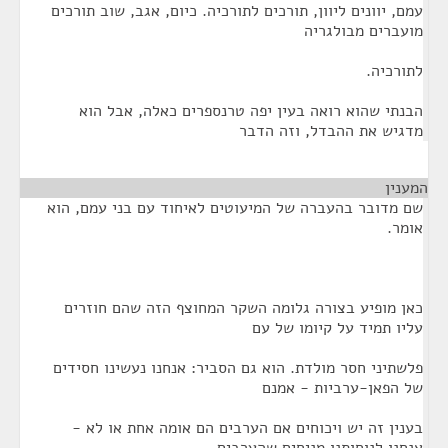
עמם, יוונים ליוון, תורכים לתורכיה. כיום, אגב, שוב תורכים
מועברים מבולגריה
לתורכיה.
הבנתי שהוא רואה בעין יפה טרנספרים כאלה, אבל הוא
מדגיש את ההבדל, וזה הדבר
המענין
¶
שם מדובר בהעברה של המיעוטים לאיחוד עם בני עמם, הוא
אומר.
כאן מופיע בצורה גלומה השקר המחוצף הזה שהם חוזרים
עליו תמיד על קיומו של עם
פלשתיני חסר מולדת. הוא גם הסביר: אנחנו נעשינו חסידים
של הפאן-ערביות - אמנם
בענין זה יש ויכוחים אם הערבים הם אומה אחת או לא -