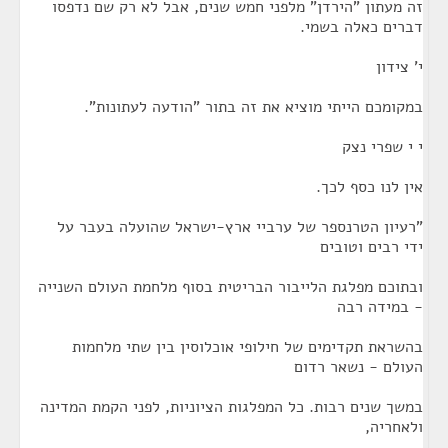
זה מעתון "הירדן" מלפני חמש שנים, אבל לא רק שם נדפסו
דברים כאלה בשמי.
י' צידון
במקומכם הייתי מוציא את זה בתור "הודעה לעתונות".
י י שפרי נצק
אין לנו כסף לכך.
"רעיון הטרנספר של ערביי ארץ-ישראל שהועלה בעבר על
ידי רבים וטובים
ובתוכם מפלגת הלייבור הבריטית בסוף מלחמת העולם השנייה
- במידה רבה
בהשראת תקדימים של חילופי אוכלוסין בין שתי מלחמות
העולם - נשאר רדום
במשך שנים רבות. כל המפלגות הציוניות, לפני הקמת המדינה
ולאחריה,