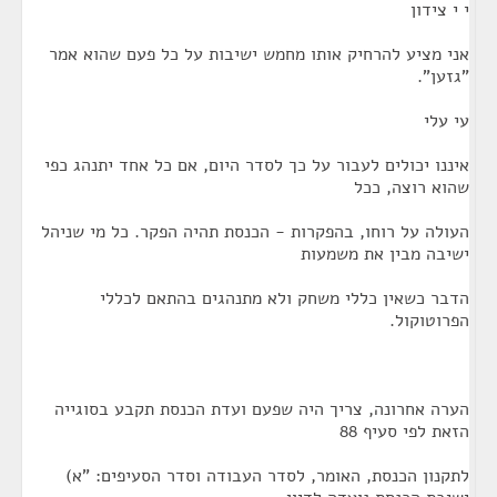
י י צידון
אני מציע להרחיק אותו מחמש ישיבות על כל פעם שהוא אמר
"גזען".
עי עלי
איננו יכולים לעבור על כך לסדר היום, אם כל אחד יתנהג כפי
שהוא רוצה, ככל
העולה על רוחו, בהפקרות - הכנסת תהיה הפקר. כל מי שניהל
ישיבה מבין את משמעות
הדבר כשאין כללי משחק ולא מתנהגים בהתאם לכללי
הפרוטוקול.
הערה אחרונה, צריך היה שפעם ועדת הכנסת תקבע בסוגייה
הזאת לפי סעיף 88
לתקנון הכנסת, האומר, לסדר העבודה וסדר הסעיפים: "א)