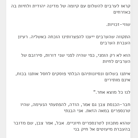
קראו לערבים להשלום עם קיומה של מדינה יהודית ולחיות בה
כאזרחים
שווי-זכויות.
התקווה שהערבים ייענו להפצרותינו הוכחה כאשליה. רעיון
העברת הערבים
הוא לא רק הומני, כפי שהיה לפני שני דורות, סירובם של
הערבים לחיות
איתנו בשלום ונסיונותיהם הבלתי פוסקים לחסל אותנו בכוח,
אינם מותירים
לנו כל מוצא אחר."
חבר-הכנסת צבן גם אמר, הודה, להפתעתי הנעימה, שהיו
טרנספרים במאה הזאת. אני הבנתי
שהוא מתכוון לטרנספרים חיוניים. אבל, אמר צבן, שם מדובר
בהעברת מיעוטים אל חיק בני