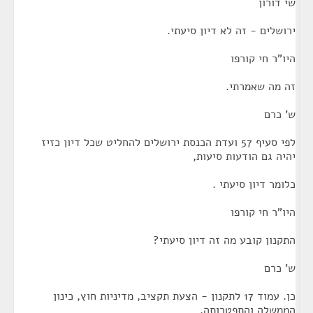
שי דורון
ירושלים - זה לא דיון סיעתי.
היו"ר חי קורפו
זה מה שאמרתי.
ש' כרם
לפי סעיף 57 ועדת הכנסת ירושלים להחליט שכל דיון כזיז
יהיה גם הודעות סיעות,
כלומר דיון סיעתי .
היו"ר חי קורפו
התקנון קובע מה זה דיון סיעתי?
ש' כרם
כן. עמוד 17 לתקנון - הצעת תקציב, מדיניות חוץ, כינון
הממשלה והתפטרותה,