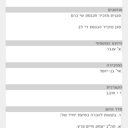
מוזמנים
¶
סגנית מזכיר חכנסת שי כרם
סגן מזכיר הכנסת די לב
היועץ המשפטי
¶
צ' ענבר
המזכירה
¶
אי' בן-יוסף
הקצרנית
¶
י י חובב
סדר היום
¶
1. בקשות להכרה כסיעת יחיד של:
א. חה"כ יצחק חיים פרץ.