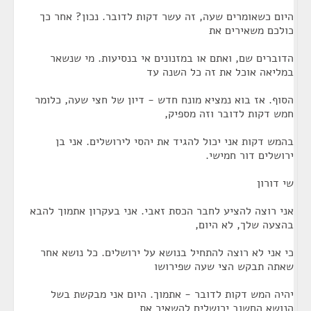
היום כשאומרים שעה, זה עשר דקות לדובר. נכון? אחר כך
כולכם משאירים את
הדוברים שם, ואתם או במזנונים אי בנסיעות. מי שנשאר
במליאה אוכל את זה כל השנה עד
הסוף. אז בוא נמציא מונח חדש - דיון של חצי שעה, כלומר
חמש דקות לדובר וזה מספיק,
בהמש דקות אני יכול להגיד את יהסי לירושלים. אני בן
ירושלים דור חמישי.
שי דורון
אני רוצה להציע לחבר הכסת זאבי. אני בעקרון אתמוך להבא
בהצעה שלך, לא היום,
כי אני לא רוצה להתחיל בנושא על ירושלים. כל נושא אחר
שאתה תבקש הצי שעה שפירושו
יהיה המש דקות לדובר - אתמוך. היום אני מבקשת בשל
הנושא החשוב ירושלים להשאיר את