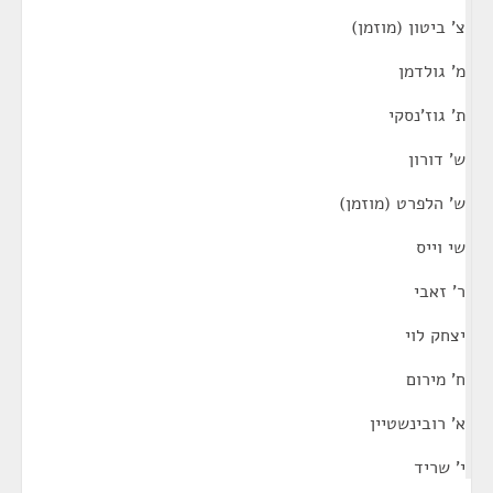
צ' ביטון (מוזמן)
מ' גולדמן
ת' גוז'נסקי
ש' דורון
ש' הלפרט (מוזמן)
שי וייס
ר' זאבי
יצחק לוי
ח' מירום
א' רובינשטיין
י' שריד