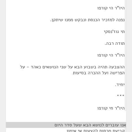
היו"ר הי קורפו
נפנה למזכיר הכנסת ונבקש ממנו שיתקן.
תי גוז'נסקי
תודה רבה.
היו"ר הי קורפו
ההצבעה תהיה בשבוע הבא על שני הנושאים כאהד - על
הפרישה ועל ההכרה בסיעות
יחיד.
***
היו"ר חי קורפו
אנו עוברים לנושא הבא שעל סדר היום
¶
קביעת מכסות להצעות אי אימון