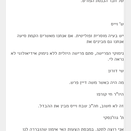
של חבר הכנסת הפורש.
ש' וייס
יש בעיה מוסרית ופוליטית. אם אנחנו מאשרים הקמת סיעה
אנחנו גם מבינים את
נימוקי הפרישה, סתם פרישה היולית ללא נימוק אידיאולוגי לא
נראה לי.
שי דורון
מה היה כאשר משה דיין פרש.
היו"ר חי קורפו
זה לא חשוב, חה"כ שבח וייס מבין את ההבדל.
ת' גוז'נסקי
אני רוצה לתקן. במכסת הצעות האי אימון שהובררה לנו