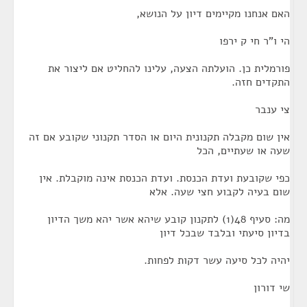
האם אנחנו מקיימים דיון על הנושא,
הי ו"ר חי ק ירפו
פורמלית כן. הועלתה הצעה, עלינו להחליט אם ליצור את
התקדים חזה.
צי ענבר
אין שום מקבלה תקנונית היום או הסדר תקנוני שקובע אם זה
שעה או שעתיים, הכל
כפי שקובעת ועדת הכנסת. ועדת הכנסת אינה מוקבלת. אין
שום בעיה לקבוע חצי שעה. אלא
מה: סעיף 48(1) לתקנון קובע שיהא אשר יהא משך הדיון
בדיון סיעתי ובלבד שבכל דיון
יהיה לכל סיעה עשר דקות לפחות.
שי דורון