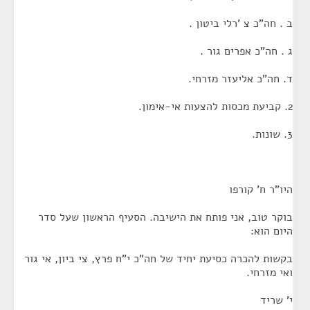
ב . חה"כ צ 'רלי ביטון .
ג . חה"כ אפרים גור .
ד. חה"כ אליעזר מזרחי.
2. קביעת מכסות להצעות אי-אימון.
3. שונות.
היו"ר ח' קורפו
בוקר טוב, אני פותח את הישיבה. הסעיף הראשון שעל סדר
היום הוא:
בקשות להכרה כסיעת יחיד של חה"כ י"ח פרץ, צי ביון, אי גור
ואי מזרחי.
י' שריד