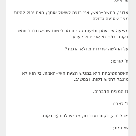
ש' וייס;
אדוני, כיושב-ראש, אני רוצה לשאול אותך; האם יכול להיות
מצב שסיעה גדולה
מציעה אי-אמון וסיעות קטנות מרוליטות שהיא תדבר חמש
דקות. בפני מי אני יכול לערער
על החלטה שרירותית ולא הוגנת?
ח' קורפו;
האטרקטיביות היא במגיש הצעת האי-האמון, כי הוא לא
מוגבל לחמש דקות, ובמשיב.
זו תמצית הדברים.
ר' זאבי;
יש לכם 5 דקות ועוד 10, אז יש לכם 15 דקות.
שי וייס;