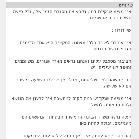
שי וייס
¶
אני מציע שנקיים דיון, נקבע את מסגרת הזמן שלו, וכל סיעה
תשלח דובר או שניים.
שי דורון ;
אני אומרת לא רק כלפי עצמנו: התקציב הוא אחד הדיונים
הגדולים של הכנסת.
הציבור מסתכל עלינו ואנחנו נראים מאוד אפורים, משעממים
ומאוד לא יעילים. יש
דברים שהם לא בשליטתנו, אבל כאן יש לנו השפעה כלשהי
אם לא שליטה.
אני מציעה שנקדיש כמה דקות למחשבה איך לרענן את הנושא
ולהחיות אותו. למשל
יעלה נושא משרד הבינוי או משרד הבטחון. הנושאים הם
מעניינים. יכולה להיות כאן
הסכמה בין-סיעתית, אין כאן הבדל של סיעות, שבמקום