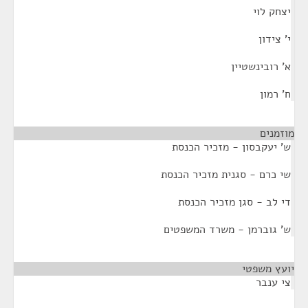
יצחק לוי
י' צידון
א' רובינשטיין
ח' רמון
מוזמנים
¶
ש' יעקבסון - מזכיר הכנסת
שי כרם - סגנית מזכיר הכנסת
די לב - סגן מזכיר הכנסת
ש' גוברמן - משרד המשפטים
יועץ משפטי
¶
צי ענבר