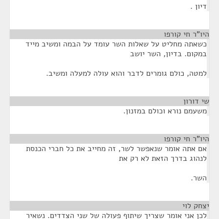
דיון .
היו"ר חי קורפו
¶
כשאתה מחליט על שאלות השר עומד על הבמה ומשיב מייד
במקום. בדיון, השר יושב
למטה, כולם גומרים לדבר והוא עולה למעלה ומשיב.
שי דורון
¶
משעמם נורא וכולם במזנון.
היו"ר חי קורפו
¶
אם אתה אומר שנאפשר לשר, זה מחייב את כל חברי הכנסת
לנהוג בדרך הזאת לא רק את
השר.
יצחק לוי
¶
לכן אני אומר שצריך שיתוף פעולה של שני הצדדים. נשאיר