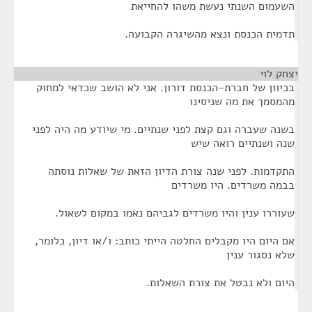
השעמום השנתי נעשת משהו להחייאת
תדמית הכנסת ונצא מהשיגרה הקבועה.
יצחק לוי
¶
בכיוון של חברת-הכנסת דורון. אני לא הושב שכדאי למחוק
מהמסמך את מה שניסינו
בשנה שעברה וגם קצת לפני שנתיים. מי שיודע מה היה לפני
שנה ושנתיים רואה שיש
התקדמות. לפני שנה צורת הדיון הזאת של שאלות נוסתה
בבמה משרדים. היו משרדים
שעוררו ענין והיו משרדים לגביהם נאמו במקום לשאול.
אם היום היו מקבלים החלטה הייתי כותב: ו/או דיון, כלומר,
שלא נסגור ענין
היום ולא נבטל את צורת השאלות.