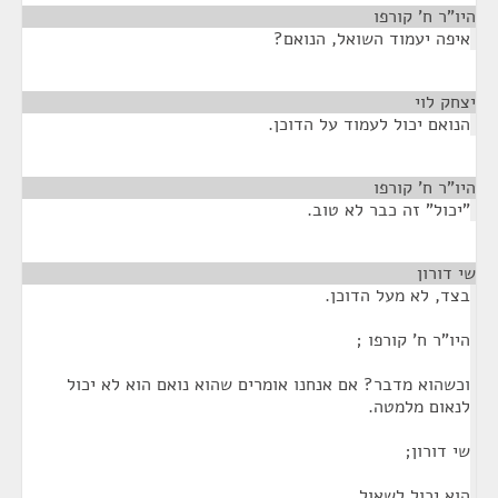
היו"ר ח' קורפו
¶
איפה יעמוד השואל, הנואם?
יצחק לוי
¶
הנואם יכול לעמוד על הדוכן.
היו"ר ח' קורפו
¶
"יכול" זה כבר לא טוב.
שי דורון
¶
בצד, לא מעל הדוכן.
היו"ר ח' קורפו ;
וכשהוא מדבר? אם אנחנו אומרים שהוא נואם הוא לא יכול
לנאום מלמטה.
שי דורון;
הוא יכול לשאול.