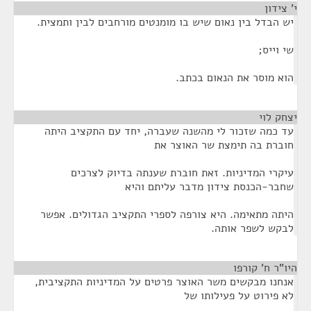
י' צידון
¶
יש הבדל בין נאום שיש בו מומנטים מורחבים לבין ותמצית.
שי וייס;
הוא מוסר את הנאום בכתב.
יצחק לוי
¶
עד כמה שזכור לי מהשנה שעברה, יחד עם התקציב היתה
חוברת בה תימצת שר האוצר את
עיקרי המדיניות. זאת חוברת שענתה בדיוק לצרכים
שחבר-הכנסת צידון מדבר עליתם והיא
היתה מתאימה. היא צורפה לספרי התקציב הגדולים. אפשר
לבקש לשפר אותה.
היו"ר ח' קורפו
¶
אנחנו מבקשים משר האוצר פרטים על המדיניות התקציבית,
לא פירוט על פעילותו של