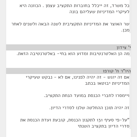
כל משרד, זה ייכלל בחוברות התקציב עצמן . הכוונה היא
לעיקרי המדיניות שעליהם בונה
שר האוצר את המדיניות התקציבית לשנה הבאה ולשנים לאחר
מכן.
י' צידון
¶
מה הן האלטרנטיבות ומדוע הוא בחי- באלטרנטיבה הזאת.
היו"ר ח' קורפו
¶
אם זה יוגש - זה יהיה לפנינו, אם לא - נבקש שעיקרי
המדיניות יבוטאו בכתב
ויימסרו לחברי הכנסת במועד הנחת התקציב.
זה יהיה תוכן ההחלטה שלנו לסדרי הדיון.
"על-פי סעיף 131 לתקנון הכנסת, קובעת ועדת הכנסת את
סדרי הדיון בתקציב השנתי