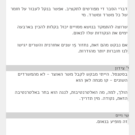
דברי הסבר די מפורטים לתקציב. אפשר בנקל לעבור על חומר
של כל משרד ומשרד. מי
שרוצה להתמקד בנושא מסויים יכול בקלות להכין בארבעה
ימים את הנקודות שלו לנאום.
אם נבקש מהם זאת, נחזור 15 שנים אחורנית והשרים יגישו
לנו חוברות יותר מהודרות.
י' צידון
¶
בסטנסל. הייתי מבקש לקבל משר האוצר - לא מהמשרדים
השונים - קו מנחה לאן הוא
הולך, למה, מה האלטרנטיבות, לנגה הוא בחר באלטרנטיבה
הזאת, נקודה. מין תדריך.
שי וייס
¶
זה מופיע בנאום.