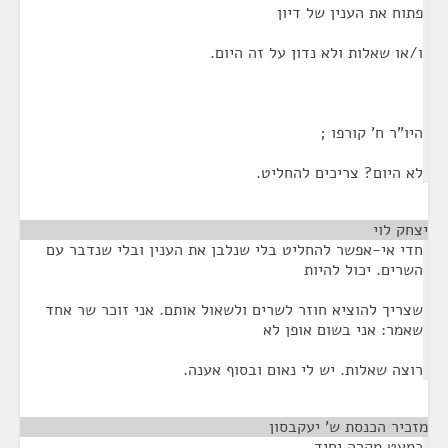
פתוח את הענין של דיון
ו/או שאלות ולא נדון על זה היום.
היו"ר ח' קורפו ;
לא היום? צריכים להחליט.
יצחק לוי
¶
חדי אי-אפשר להחליט בלי שנלבן את הענין ובלי שנדבר עם
השרים. יכול להיות
שצריך להוציא חוזר לשרים ולשאול אותם. אני זוכר שר אחד
שאמר: אני בשום אופן לא
רוצה שאלות. יש לי נאום ובסוף אענה.
מזכיר הכנסת ש' יעקבסון
¶
כמעט מקרה יחיד.