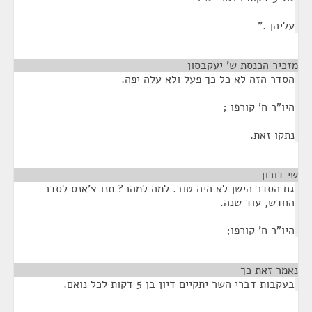
עליהן ."
מזכיר הכנסת ש' יעקבסון
¶
הסדר הזה לא כל כך פעל ולא עלה יפה.
היו"ר ח' קורפו ;
נתקו זאת.
שי דורון
¶
גם הסדר הישן לא היה טוב. למה למהר? תנו צ'אנס לסדר
החדש, עוד שנה.
היו"ר ח' קורפו;
נאמר זאת כך
¶
בעקבות דברי השר יתקיים דיון בן 5 דקות לכל נואם.