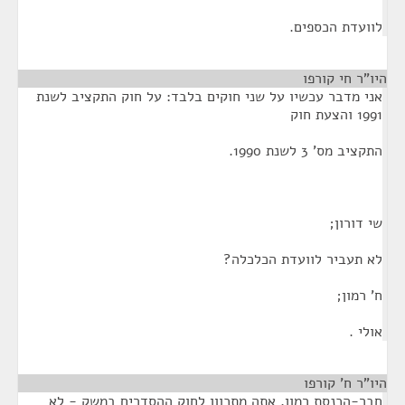
לוועדת הכספים.
היו"ר חי קורפו
¶
אני מדבר עכשיו על שני חוקים בלבד: על חוק התקציב לשנת
1991 והצעת חוק
התקציב מס' 3 לשנת 1990.
שי דורון;
לא תעביר לוועדת הכלכלה?
ח' רמון;
אולי .
היו"ר ח' קורפו
¶
חבר-הכנסת רמון, אתה מתכוון לחוק ההסדרים במשק - לא