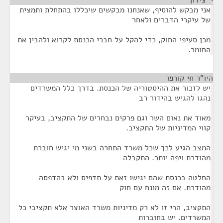
י' צידון
¶
אני מבקש להוסיף, שאנחנו מבקשים שיכללו בהתחלת ותמצית
של עיקרי הדברים ולאחר
מכן סעיפי החוק, כדי להקל על חברי הכנסת לקרוא ולהבין את
החומר.
היו"ר חי קורפו
¶
יש לזכור את ההיסטוריה של הכנסת. בדרך כלל המשרדים
נהגו להגיש בהידור רב
מאוד את נאום השר וגם פרקים נבחרים של התקציב, בעיקר
קווי המדיניות של התקציב.
המצב הגיע לכך שכל משרד התחרה בשני מי יגיש חוברת
מהודרת ויפה יותר. התקבלה
החלטה בכנסת שהם יגישו זאת על תדפיס ולא בהדפסה
מהודרת. אם זה מונח עם חוק
התקציב, הרי זו לא רק מדיניות משרד האוצר אלא תקציבי כל
המשרדים. יש בחוברות