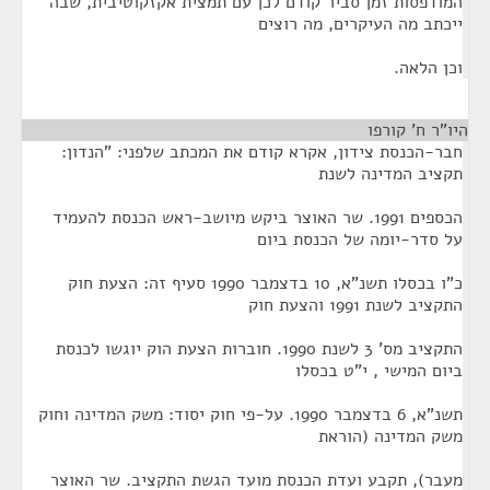
המודפסות זמן סביר קודם לכן עם תמצית אקזקוטיבית, שבה
ייכתב מה העיקרים, מה רוצים
וכן הלאה.
היו"ר ח' קורפו
¶
חבר-הכנסת צידון, אקרא קודם את המכתב שלפני: "הנדון:
תקציב המדינה לשנת
הכספים 1991. שר האוצר ביקש מיושב-ראש הכנסת להעמיד
על סדר-יומה של הכנסת ביום
כ"ו בכסלו תשנ"א, 10 בדצמבר 1990 סעיף זה: הצעת חוק
התקציב לשנת 1991 והצעת חוק
התקציב מס' 3 לשנת 1990. חוברות הצעת הוק יוגשו לכנסת
ביום המישי , י"ט בכסלו
תשנ"א, 6 בדצמבר 1990. על-פי חוק יסוד: משק המדינה וחוק
משק המדינה (הוראת
מעבר), תקבע ועדת הכנסת מועד הגשת התקציב. שר האוצר