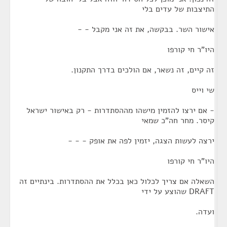
התיצבות של עדים בלי
אישור השר. בבקשה, את זה אני מקבל - -
היו"ר חי קורפו
זה קיים, זה נשאר, אם הולכים בדרך התקנון.
שי וייס
- אם ירצו להזמין מישהו מההסתדרות - רק באישור ישראל
קיסר. מחר חה"כ שמאי
ירצה לעשות הצגה, יזמין לפה את אופק - - -
היו"ר חי קורפו
השאלה אם צריך לכלול כאן בכלל את ההסתדרות. בינתיים זה
DRAFT שהוצע על ידי
ועדה.