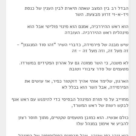
הבדל רב בין המצב שאתה תיארת לבין הענין של כנסת
ויז-א-וי זרוע מבצעת. השר
הוא ראש ההיררכיה, אמנם הוא מינוי פוליטי אבל הוא
מינהלית ראש ההיררכיה. העובדה
שיש מבנה של פירמידה, כדברי השיר "זהו סוד המנגנון" -
זה מעל זה, וזה מעל זה - זה
לא משנה, כי השר ממונה גם על אהרון הפקידים במשרדו.
מטעמים של סדר ציבורי וטובת
הארגון, שלימד אותי אהיך דוקטור כפיר, אז עושים את
הפירמידה, אבל השר הוא בכלל לא
מחוייב על פי תורת המינהל הבסיסי כדי להיפגש עם ראש אגף
לבקש רשות של ראש המשרד,
כולם אנשיו. הוא כמובן מטעמים טקטיים, מתוך חוסר רצון
להביע אי אימון במנהל שלו
הוא ינהג כפי שינהג, אבל מבחינת הפילוסופיה של המינהל