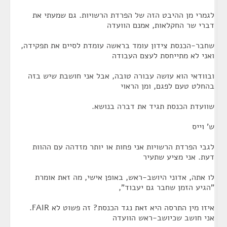
לגמרי מן ההיבט הזה של הפרדת הרשויות. גם שמעתי את
דברי שר החקלאות, אמנם הוועדה
שחבר-הכנסת צידון עומד בראשה עומדת לסיים את תפקידה,
ואני לא מתייחסת לעצם העבודה
ובוודאי הוא עושה עבורה טובה, אבל אני חושבת שיש בזה
בהחלט טעם לפגם, ומן הראוי
שוועדת הכנסת תגיד את דברה בנושא.
ש' וייס
לגבי הפרדת הרשויות אני פחות או יותר מזדהה עם ההוות
דעת. אני מציע שתעיר
לו אתה, אדוני היושב-ראש, באופן אישי, מה זאת אומרת
"הגיע הזמן שחבר גם יעבוד",
איזו מין התרסה היא זאת נגד הכנסת? זה פשוט לא FAIR.
אני חושב שכיושב-ראש הוועדה