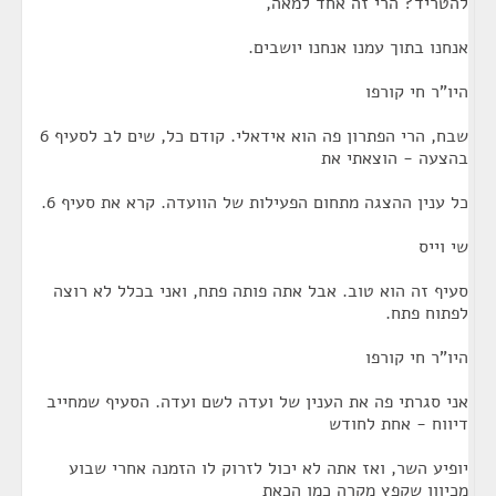
להטריד? הרי זה אחד למאה,
אנחנו בתוך עמנו אנחנו יושבים.
היו"ר חי קורפו
שבח, הרי הפתרון פה הוא אידאלי. קודם כל, שים לב לסעיף 6
בהצעה - הוצאתי את
כל ענין ההצגה מתחום הפעילות של הוועדה. קרא את סעיף 6.
שי וייס
סעיף זה הוא טוב. אבל אתה פותה פתח, ואני בכלל לא רוצה
לפתוח פתח.
היו"ר חי קורפו
אני סגרתי פה את הענין של ועדה לשם ועדה. הסעיף שמחייב
דיווח - אחת לחודש
יופיע השר, ואז אתה לא יכול לזרוק לו הזמנה אחרי שבוע
מכיוון שקפץ מקרה כמו הכאת