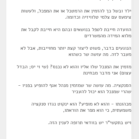
ילד ובשל כך להזמין את הרמטכל או את המפכל, ולעשות
צימעס עם צלמי טלוויזיה וכדומה.
הוועדה חייבת לטפל בנושאים ובהם היא חייבת לקבל את
מלוא המידה מהמשרדים
הנוגעים בדבר, פשוט ליצור קצת יותר מחוייבות, אבל לא
מעבר לזה. מה עושה שר כשהוא
מזמין את המנכל שלו אליו והוא לא נכנס? (שי וי יס; הבדל
עצום) אני מדבר מבחינת
הסנקציה. מה עושה שר שמזמין מנהל אגף להופיע בפניו -
שהרי שמנכל הוא יכול להעביר
מכהונתו - והוא לא מופיע? הוא ינקוט נגדו סנקציה
משמעתית, כי הוא מפר את הוראתו,
ויש בתקשי"ר יש בוודאי תרופה לענין הזה.