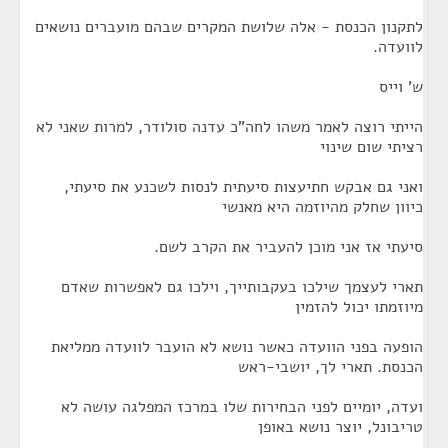
לתקנון הכנסת - אלה שלושת המקרים שבהם מועברים נושאים
לוועדה.
ש' וייס
הייתי רוצה לאמר משהו לחה"כ עדנה סולודר, למרות שאני לא
רציתי שום שינוי
ואני גם אבקש חתיעצות סיעתית לנסות לשכנע את סיעתי,
כיוון שחלק מהיוזמה היא מאנשי
סיעתי אז אני מוכן להעביר את הקרב לשם.
תארי לעצמך שילכו בעקבותייך, וילכו גם לאפשרות שאדם
מיוזמתו יכול להזמין
הופעה בפני הוועדה כאשר נושא לא הועבר לוועדה ממליאת
הכנסת. תארי לך, יושבי-ראש
ועדה, יומיים לפני הבחירות שלו במרכז המפלגה עושה לא
טריבונל, יוצר נושא באופן