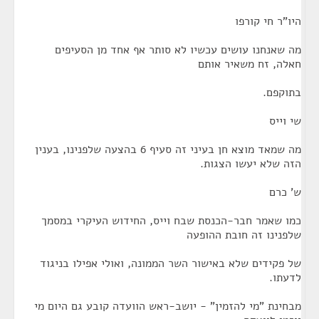
היו"ר חי קורפו
מה שאנחנו עושים עכשיו לא סותר אף אחד מן הסעיפים
חאלה, זח משאיר אותם
בתוקפם.
שי וייס
מה שמאד מוצא חן בעיני זה סעיף 6 בהצעה שלפנינו, בענין
הזה שלא יעשו הצגות.
ש' כרם
כמו שאמר חבר-הכנסת שבח וייס, החידוש העיקרי במסמך
שלפנינו זה חובת ההופעה
של פקידים שלא באישור השר הממונה, ואולי אפילו בניגוד
לדעתו.
מבחינת "מי להזמין" - יושב-ראש הוועדה קובע גם היום מי