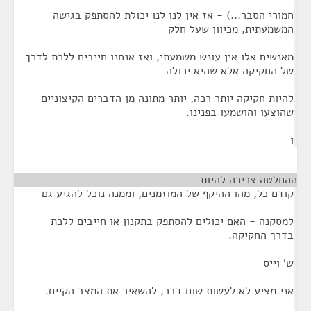
חמורי הסבר...) - אז אין לנו לנו יכולת להסתפק בגישה
המשמעתית, מכיוון שעל חלק
מאנשים אלו אין עונש משמעתי, ואז אנחנו חייבים ללכת לדרך
של החקיקה אלא שהיא יכולה
להיות חקיקה יותר רכה, יותר מתונה מן הדברים הקיצוניים
שהוצעו והושמעו בפנינו.
ו
ההחלטה צריכה להיות
¶
קודם כל, מהו ההיקף של המוזמנים, וממנה נוכל להגיע גם
למסקנה - האם יכולים להסתפק בתקנון או חייבים ללכת
בדרך החקיקה.
ש' וייס
אני מציע לא לעשות שום דבר, להשאיר את המצב הקיים.