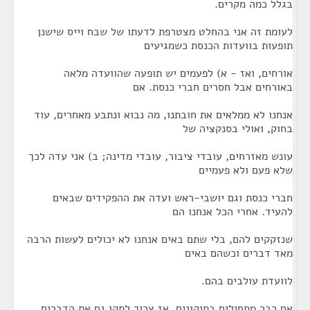
בגלל כמה מקרים.
לעומת זה אני בהחלט מצטרפת לדעתו של שבח וייס שישנן
תופעות בוועדות הכנסת כשמגיעים
אורחים, ואז - א) לפעמים יש תופעה שהוועדה מלאה
באורחים אבל חסרים חברי כנסת. אם
אנחנו לא ממלאים את חובתנו, מה נבוא ונתבע מאחרים, עוד
בחוק, ואולי בסנקציה של
עונש מאזרחים, עובדי ציבור, עובדי מדינה; ב) אני עדה לכך
שלא פעם ולא פעמיים
חברי כנסת וגם יושבי-ראש ועדה את ההפקידים שבאים
להעיד. אחרי הכל אנחנו הם
שנזקקים להם, בלי שתם באים אנחנו לא יכולים לעשות הרבה
מאד דברים וכשהם באים
לוועדת עולבים בהם.
אם כבר מתחילים בתיקונים, אז צריך לתקן גם את הדברים