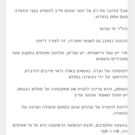
אבל מדובר פה רק על השר שהוא חייב להופיע בפני הוועדה
פעם אחת בחודש.
היו"ר חי קורפו
הכוונה כמובן גם לאנשי משרדו, זה לצורך דיווח.
חרי יש שתי וריאציות. יש שניים, שלושה סעיפים בתקנון אשר
מעבירים נושאים
לטיפולה של ועדה. נושאים כאלה ודאי חייבים להיבדק
ולהיחקר על ידי הוועדה במלוא
העומק, והיא צריכה להניח את מסקנותיה על שולחן הכנסת.
יש סעיף שאומר שהשר צריך
לדווח לוועדה על ענינים שהם בתחום טיפולה וענינה של
הוועדה.
בהצעה שלפניכם, חובת ההופעה הראשונה היא על פי סעיפים
111, 118 ו-138