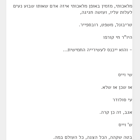
מלאכותי, מזמין באופן מלאכותי איזה אדם שאותו שבוע נעים
לעלות עליו, ועושה חגיגה,
טריבונל, משפט, רובספייר.
היו"ר חי קורפו
- והוא ייכנס לעשירייה החמישית...
שי וייס
או שכן או שלא.
עי סולודר
אגב, זה כן קרה.
ש' וייס
בטה שקהה, הכל הצגה, כל העולם במה.