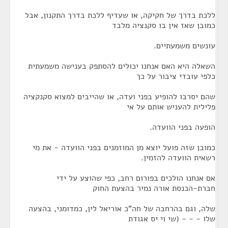
ללכת בדרך של חקיקה, או שעדיף ללכת בדרך התקנון, אבל
כמובן שאז אין בו סקנציה מלבד
עונשים משמעתיים.
השאלה היא האם אנחנו יכולים להסתפק בענישה משמעתית
כלפי עובדי ציבור על כך
שהם יסרבו להופיע בפני ועדה, או שהייבים למצוא סקנקציה
פלילית להעניש אותם על אי
הופעה בפני הוועדה.
כמובן שזה פועל יוצא מן המוזמנים בפני הוועדה - את מי
רשאית הוועדה להזמין.
אם אנחנו הולכים בפורום רחב, כפי שהוצע על ידי
חברת-הכנסת אורה נמיר בהצעת החוק
שלה, וגם בהרחבה של חה"כ אוריאל לין, כמדומני, בהצעה
שלו - - - (שי וי יס אגודת