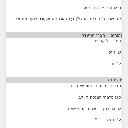
מישיבת ועדת הכנסת
יום שני. כ"ב באב התש"ן (13 באוגוסט 1990). שעה 00;10
נוכחים - חברי הוועדה
היו"ר ח' קורפו
ש' וייס
ע' סולודר
מוזמנים
¶
סגנית מזכיר הכנסת שי כרם
סגן מזכיר הכנסת ד' לב
ש' גוברמן - משרד המשפטים
א' נויטל - " "