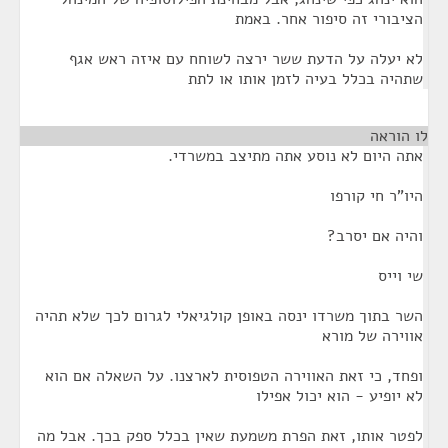
הציבורי זה סיפור אחר. באמת
לא יעלה על הדעת ששר ירצה לשוחח עם איזה ראש אגף
שתהיה בכלל בעיה לזמן אותו או לתת
לו הוראה
¶
אתה היום לא נוסע אתה מתיצב במשרדי.
היו"ר חי קורפו
והיה אם יסרב?
שי וייס
השר בתוך משרדו ינסה באופן קולגיאלי לגרום לכך שלא תהיה
אווירה של מורא
ופחד, כי זאת האווירה הטפוסית לארצנו. על השאלה אם הוא
לא יופיע - הוא יכול אפילו
לפטר אותו, זאת הפרת משמעת שאין בכלל ספק בכך. אבל מה