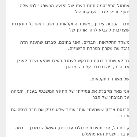
אתמול התפרסמה חוות דעתו של היועץ המשפטי לממשלה
יוסף חריש לגבי העסקתו של
חבר-הכנסת צידון במשרד החקלאות כיושב-ראש כל הוועדות
שצריכות להביא לרה-ארגון של
משרד החקלאות. חברים, ואני בתוכם, סברנו שהענין הזה
נוגד את עקרון הפרדת הרשויות.
זה לא שחבר כנסת התבקש לעמוד באיזו שהיא ועדה לענין
אד הרק, פה מדובר על רה-ארגון
של משרד החקלאות.
אני מאד מקבלת את פסיקתו של היועץ המשפטי בענין, ותמהה
על תגובתו של חבר
הכנסת צידון ששמעתי אותו אומר שלא מזיק אם חבר כנסת גם
עובד.
קודם כל, אני חושבת שכולנו עובדים, השאלה כמובן - במה
עובד, ושנית הוא מתעלם