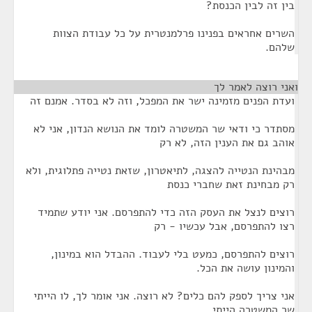
בין זה לבין הכנסת?
השרים אחראים בפנינו פרלמנטרית על כל עבודת הצוות
שלהם.
ואני רוצה לאמר לך
¶
ועדת הפנים מזמינה ישר את המפכל, וזה לא בסדר. אמנם זה
מסתדר כי ודאי שר המשטרה לומד את הנושא הנדון, אני לא
אוהב גם את הענין הזה, לא רק
מבהינת הנטייה להצגה, לתיאטרון, שזאת נטייה פתלוגית, ולא
רק מבחינת זאת שחברי כנסת
רוצים לנצל את העסק הזה כדי להתפרסם. אני יודע שתמיד
רצו להתפרסם, אבל עכשיו - רק
רוצים להתפרסם, כמעט בלי לעבוד. ההבדל הוא במינון,
והמינון עושה את הכל.
אני צריך לספק להם כלים? לא רוצה. אני אומר לך, לו הייתי
שר המשטרה הייתי