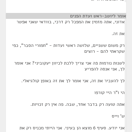
אומר ליושב-ראש ועדת הפנים
¶
אדוני, אתה מזמין את המפכל רק דרכי, בוודאי שאני אפשר
את זה.
רק משום ששניים, שלושה ראשי ועדות - "חמורי הסבר", כפי
שקראתי להם - רוצים
לשנות נורמות פה אני צריך ללכת לכיוון יעקוביני? אני אומר
לך, אני אנסה להפריע
לך להעביר את זה, אני אומר לך את זה באופן קולגיאלי.
הי ו"ר היי קורפו
אתה טועה רק בדבר אחד, שבה. פה אין רק זכויות.
ש' וייס
אני יודע. סעיף 6 מוצא הן בעיני. אני הייתי מכניס רק את