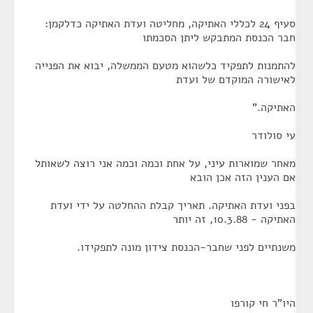
סעיף 24 לכללי האתיקה, מחליטה ועדת האתיקה כדלקמן:
חבר הכנסת המתבקש ליתן הסכמתו
להתמנות לתפקיד כלשהוא מטעם הממשלה, יבוא את הפנייה
לאישורה המוקדם של ועדת
האתיקה."
עי סולודר
מאחר שמוארות עיני, על אחת וכמה וכמה אני רוצה לשאותל
אם הענין הזה אכן הובא
בפני ועדת האתיקה. תאריך קבלת ההחלטה על ידי ועדת
האתיקה - 10.3.88, זה יותר
משנתיים לפני שחבר-הכנסת צידון מונה לתפקידו.
היו"ר חי קורפו