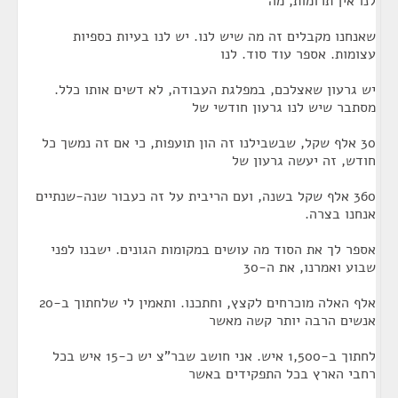
לנו אין תרומות, מה
שאנחנו מקבלים זה מה שיש לנו. יש לנו בעיות כספיות
עצומות. אספר עוד סוד. לנו
יש גרעון שאצלכם, במפלגת העבודה, לא דשים אותו כלל.
מסתבר שיש לנו גרעון חודשי של
30 אלף שקל, שבשבילנו זה הון תועפות, כי אם זה נמשך כל
חודש, זה יעשה גרעון של
360 אלף שקל בשנה, ועם הריבית על זה כעבור שנה-שנתיים
אנחנו בצרה.
אספר לך את הסוד מה עושים במקומות הגונים. ישבנו לפני
שבוע ואמרנו, את ה-30
אלף האלה מוכרחים לקצץ, וחתכנו. ותאמין לי שלחתוך ב-20
אנשים הרבה יותר קשה מאשר
לחתוך ב-1,500 איש. אני חושב שבר"צ יש כ-15 איש בכל
רחבי הארץ בכל התפקידים באשר