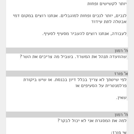
יותר לקשישים ופחות
לנכים, יותר לנכים ופחות למוגבלים. אנחנו רוצים במקום דמי
אבטלה לתת עידוד
לעבודה, אנחנו רוצים להעביר מסעיף לסעיף.
ח' רמון
¶
שהוועדה תנהל את המשרד. בשביל מה צריכים את השר?
א' פורז
¶
לפי שיטתך לא צריך בכלל דיון בכנסת. או שיש ביקורת
פרלמנטרית על הסעיפים או
שאין.
ח' רמון
¶
למה את המסגרת אני לא יכול לבקר?
אי פורז;