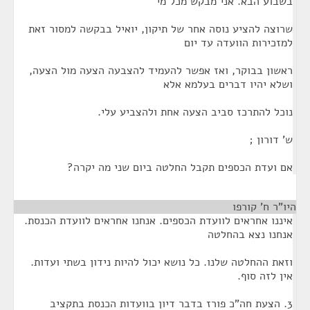
בשבוע הבא. אני מבקש מכל מי
שרוצה להציע נוסה אחר של תיקון, יואיל בבקשה למסור זאת
למזכירות הוועדה עד יום
ראשון בבוקר, ואז אפשר להעמיד להצבעה הצעה מול הצעה,
ושלא יהיו דברים בעלמא אלא
נוכל להתרכז סביב הצעה אחת ולהצביע עלי.
ש' דורון ;
אם ועדת הכספים תקבל החלטה ביום שני מה יקרה?
היו"ר ח' קורפו
¶
איננו אחראים לוועדת הכספים. אנחנו אחראים לוועדת הכנסת.
אנחנו נצא בהחלטה
וזאת ההחלטה שלנו. כל נושא יכול להיות נידון בשתי ועדות.
אין לזה סוף.
3. הצעת חה"כ פורז בדבר דיון בוועדות הכנסת בתקציב