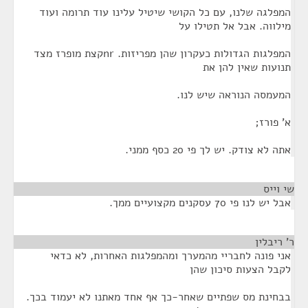
המפלגה שלנו, עם כל הקושי שיטיל עלינו עוד תרומה ועוד
מילווה. אבל אל תטילו על
המפלגות הגדולות כעקרון שהן מפריזות. nrקצת מופרז מצד
תנועות שאין להן את
המעמסה הנוראה שיש לנו.
א' פורז;
אתה לא צודק. יש לך פי 20 כסף ממני.
שי וייס
¶
אבל יש לנו פי 70 עסקנים מקצועיים ממך.
ר' ריבלין
¶
אני פונה לחבריי מהמערך ומהמפלגות האחרות, לא כדאי
לקבל הצעות סיכון שהן
בבחינת מס שפתיים שאחר-כך אף אחד מאתנו לא יעמוד בכך.