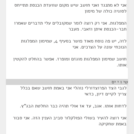
אני לא מתנגד ואני חושב שיש מקום שוועדת הכנסת תתייחס
לסוגיה כולה של מימון
המפלגות. אני רק רוצה לומר שמקובלים עלי תדברים שאמרו
חבר-הכנסת איתן וזאבי. מעבר
לזה, יש פה נוסח מאוד פושר בסעיף 4, שמימון המפלגות
הנוכחי עונה על הצרכים. אני
חושב שמימון המפלגות מוגזם ומופרז. אפשר בהחלט להקטין
אותו.
שי ו י יס
¶
לגבי הצד הפרוצדורלי נוהלי אני באמת חושב שאם בכלל
צריך לקיים דיון, כדאי
לדחות אותו. אגב, עד אז אולי תהיה כבר החלטת הבג"ץ.
אני רוצה להעיר בשולי הפולקלור סביב הענין הזה. אני סבור
באמת שחקיקה