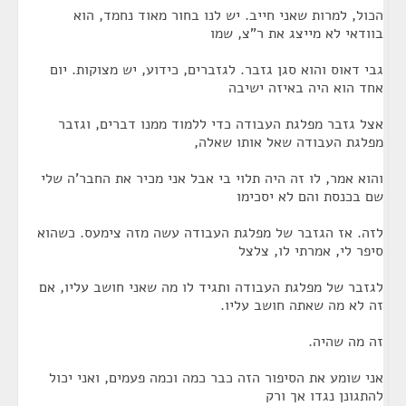
הכול, למרות שאני חייב. יש לנו בחור מאוד נחמד, הוא
בוודאי לא מייצג את ר"צ, שמו
גבי דאוס והוא סגן גזבר. לגזברים, כידוע, יש מצוקות. יום
אחד הוא היה באיזה ישיבה
אצל גזבר מפלגת העבודה כדי ללמוד ממנו דברים, וגזבר
מפלגת העבודה שאל אותו שאלה,
והוא אמר, לו זה היה תלוי בי אבל אני מכיר את החבר'ה שלי
שם בכנסת והם לא יסכימו
לזה. אז הגזבר של מפלגת העבודה עשה מזה צימעס. כשהוא
סיפר לי, אמרתי לו, צלצל
לגזבר של מפלגת העבודה ותגיד לו מה שאני חושב עליו, אם
זה לא מה שאתה חושב עליו.
זה מה שהיה.
אני שומע את הסיפור הזה כבר כמה וכמה פעמים, ואני יכול
להתגונן נגדו אך ורק