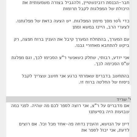
חבר-הכנסת רובינשטיין, ולהגביל בצורה משמעותית את
היכולת של המפלגות לקבל תרומות
כדי 10% מסך מימון המפלגות. יש הצעה כזאת של מפלגתנו.
לצערי הרב, היינו במשא ומתן
עם המערך, בהתחלח המערך קיבל את הענין ברוח חפצה, רק
ביקש להתחבא מאחורי גבנו.
אני יודע, רבותי, שחלק כשאנשי ר"צ הסכימו לכך, וגם מפלגת
ש"ס הסכימה לכך.
בהתחשב בדברים שאמרתי כרגע אני חושב שצריך לקבל
ניסוח של החלטה ברוח זו.
י' שריד
¶
אם מדברים על ר"צ, אני רוצה לספר לכם מה שהיה. לפני כמה
שבועות היה בסיעתנו
דיון על הנושא, והענין נדחה פה-אחד מכל וכל. אם רוצים
לדעת, אני יכול לספר את