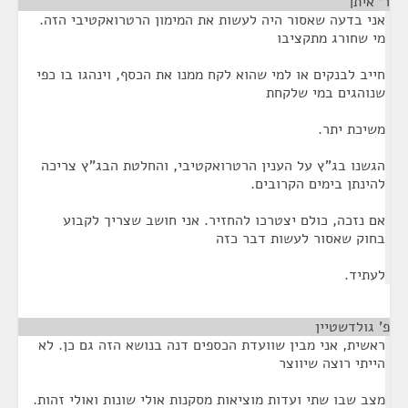
ר' איתן
¶
אני בדעה שאסור היה לעשות את המימון הרטרואקטיבי הזה.
מי שחורג מתקציבו
חייב לבנקים או למי שהוא לקח ממנו את הכסף, וינהגו בו כפי
שנוהגים במי שלקחת
משיכת יתר.
הגשנו בג"ץ על הענין הרטרואקטיבי, והחלטת הבג"ץ צריכה
להינתן בימים הקרובים.
אם נזכה, כולם יצטרכו להחזיר. אני חושב שצריך לקבוע
בחוק שאסור לעשות דבר כזה
לעתיד.
פ' גולדשטיין
¶
ראשית, אני מבין שוועדת הכספים דנה בנושא הזה גם כן. לא
הייתי רוצה שיווצר
מצב שבו שתי ועדות מוציאות מסקנות אולי שונות ואולי זהות.