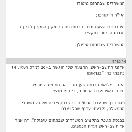
המשרדים שבתחום טיפולן
היו"ר ח' קורפו;
יש בפנינו הצעת חבר-הכנסת פורז לתיקון התקנון לדיון בו
ועדות הכנסת בתקציב
המשרדים שבתחום טיפולן.
אי פורז
¶
אדוני היושב-ראש, ההצעה שלי הוגשה ב-20 למרס 1989. אז
כתבתי כך: "בנךאומו
היום במליאת הכנסת טען חבר-הכנסת מיכה חריש,
יושב-ראש ועדת הכספים, כי הוא מוצא
פגם בכך שוועדת הכספים דנה בתקציבים של כל משרדי
הממשלה, ולדעתו עדיף שכל ועדה
בכנסת תטפל בתקציב המשרדים שבתחום טיפולה". זה אמר
אז יושב-ראש ועדת הכספים.