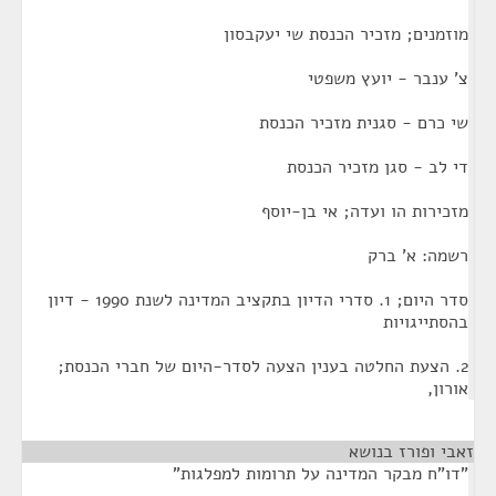
מוזמנים; מזכיר הכנסת שי יעקבסון
צ' ענבר - יועץ משפטי
שי כרם - סגנית מזכיר הכנסת
די לב - סגן מזכיר הכנסת
מזכירות הו ועדה; אי בן-יוסף
רשמה: א' ברק
סדר היום; 1. סדרי הדיון בתקציב המדינה לשנת 1990 - דיון
בהסתייגויות
2. הצעת החלטה בענין הצעה לסדר-היום של חברי הכנסת;
אורון,
זאבי ופורז בנושא
¶
"דו"ח מבקר המדינה על תרומות למפלגות"