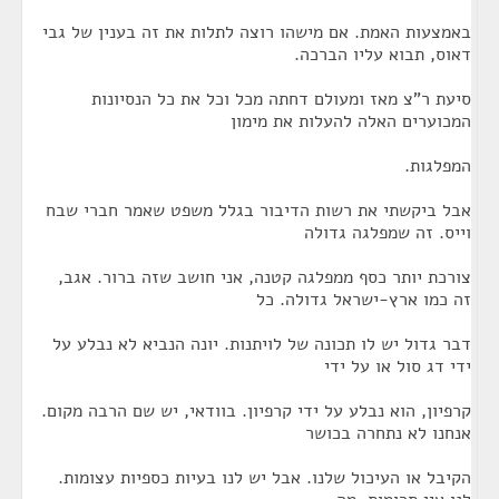
באמצעות האמת. אם מישהו רוצה לתלות את זה בענין של גבי
דאוס, תבוא עליו הברכה.
סיעת ר"צ מאז ומעולם דחתה מכל וכל את כל הנסיונות
המכוערים האלה להעלות את מימון
המפלגות.
אבל ביקשתי את רשות הדיבור בגלל משפט שאמר חברי שבח
וייס. זה שמפלגה גדולה
צורכת יותר כסף ממפלגה קטנה, אני חושב שזה ברור. אגב,
זה כמו ארץ-ישראל גדולה. כל
דבר גדול יש לו תכונה של לויתנות. יונה הנביא לא נבלע על
ידי דג סול או על ידי
קרפיון, הוא נבלע על ידי קרפיון. בוודאי, יש שם הרבה מקום.
אנחנו לא נתחרה בכושר
הקיבל או העיכול שלנו. אבל יש לנו בעיות כספיות עצומות.