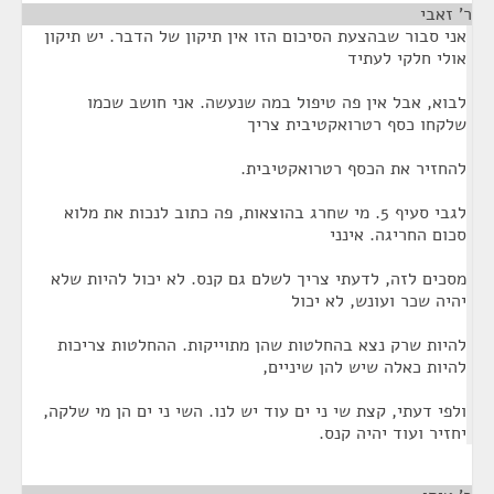
ר' זאבי
¶
אני סבור שבהצעת הסיכום הזו אין תיקון של הדבר. יש תיקון
אולי חלקי לעתיד
לבוא, אבל אין פה טיפול במה שנעשה. אני חושב שכמו
שלקחו כסף רטרואקטיבית צריך
להחזיר את הכסף רטרואקטיבית.
לגבי סעיף 5. מי שחרג בהוצאות, פה כתוב לנכות את מלוא
סכום החריגה. אינני
מסכים לזה, לדעתי צריך לשלם גם קנס. לא יכול להיות שלא
יהיה שכר ועונש, לא יכול
להיות שרק נצא בהחלטות שהן מתוייקות. ההחלטות צריכות
להיות כאלה שיש להן שיניים,
ולפי דעתי, קצת שי ני ים עוד יש לנו. השי ני ים הן מי שלקה,
יחזיר ועוד יהיה קנס.