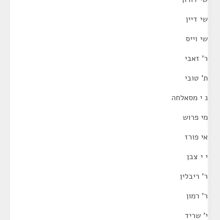
שי דיין
שי וייס
ר' זאבי
ת' טובי
נ י מסאלחה
מי פרוש
אי פורז
י י צבן
ר' ריבלין
ר' רמון
י' שריד