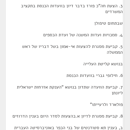
3. הצעת חה"כ פורז בדבר דיון בוועדות הכנסת בתקציב
המשרדים
שבתחום טיפולן
4. סמכויות ועדות המשנה של ועדת הכספים
5. קביעת מסגרת להצעות אי-אמון בשל דבריו של ראש
הממשלה
בנושא קליטת העלייה
6. חילופי גברי בוועדות הכנסת
7. קביעת הוועדה שתדון בנושא "הענקת אזרחות ישראלית
ליונתן
פולארד ולרעייתו"
8. קביעת מסגרת לדיון א.בהצעות לסדר היום בענין הדרוזים
ב, בענין תא סטודנטים של בני הכפר באוניברסיטה העברית