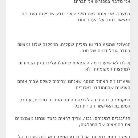
אני מדבר במפורש אל חברינו
במערך. אני אומר זאת מפני שאני יודע שמפלגת העבודה
נמצאת בחוב על העבר וחוב
תפעולי שמגיע כדי 18 מיליון שקלים. המפלגה שלנו נמצאת
בסדר גודל דומה של חוב.
אנלנו לא שיערנו מה ההוצאות שיהולו עלינו בגין הבחירות
למועצות המקומיות. לא
שיערנו מה האחוז הנוסף שאנחנו צריכים לשלם עבור אותם
האנשים שהתמודדו באזורים
המקומיים, וההסברה לגביהם היתה הסברה נפרדת, עם כל
המערכת האלקטר ו נ י ת וכל
הג'ינגלים למיניהם. נכון, צריך לראות כיצד אנחנו מצמצמים
את ההוצאות של המפלגות,
בעיקר בזמן בחירות, אבל כרגע המצב הוא כזה שקודם כל