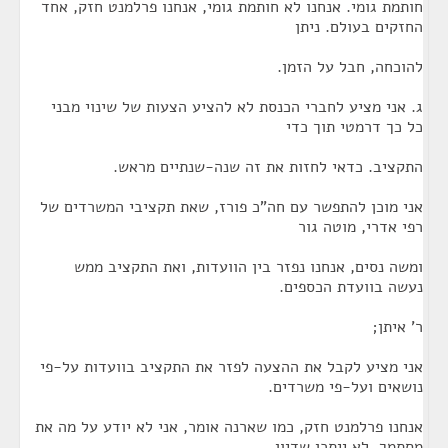
חותמת גומי. אנחנו לא חותמת גומי, אנחנו פרלמנט חזק, אחד
החזקים בעולם. ניתן
להוכחה, חבל על הזמן.
ג. אני מציע לחברי הכנסת לא להציע הצעות של שינוי מבני
כל כך דרמטי תוך כדי
התקציב. כדאי לחזות את זה שנה-שנתיים מראש.
אני מוכן להתפשר עם חה"כ פורז, שאת תקציבי המשרדים של
רפי אדרי, מוטה גור
ומשה נסים, אנחנו נפזר בין הוועדות, ואת התקציב ממש
נעשה בוועדת הכספים.
ר' איתן;
אני מציע לקבל את ההצעה לפזר את התקציב בוועדות על-פי
נושאים ועל-פי משרדים.
אנחנו פרלמנט חזק, כמו שארנה אומר, אני לא יודע על מה את
מסתמך. לא ייתכן שדיון