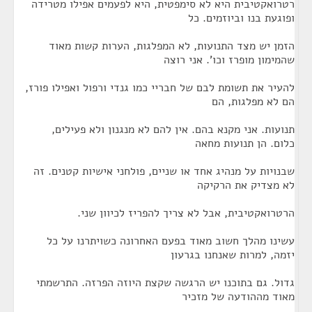
רטרואקטיבית היא לא סימפטית, היא לפעמים אפילו מטרידה
ופוגעת בנו וביוזמים. כל
הזמן יש מצד התנועות, לא המפלגות, הערות קשות מאוד
שהמימון מופרז וכו'. אני רוצה
להעיר את תשומת לבם של חבריי כמו גנדי ורפול ואפילו פורז,
הם לא מפלגות, הם
תנועות. אני מקנא בהם. אין להם לא מנגנון ולא פעילים,
כלום. הן תנועות מחאה
שבנויות על מנהיג אחד או שניים, פולחני אישיות קטנים. זה
לא מצדיק את הרקיקה
הרטרואקטיבית, אבל לא צריך להפריז לכיוון שני.
עשינו מהלך חשוב מאוד בפעם האחרונה כשויתרנו על כל
יזמה, למרות שאנחנו בגרעון
גדול. גם בתוכנו יש הרגשה שקצת היוזה הפרזה. התרשמתי
מאוד מההודעה של מזכיר